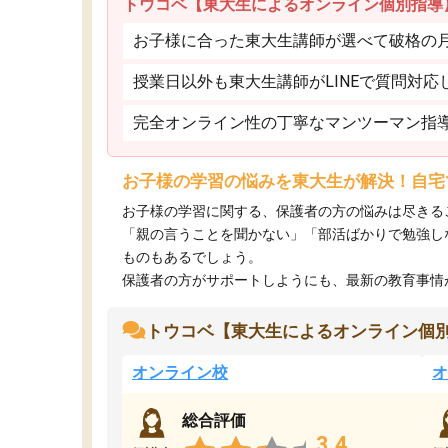
トウコベ【東大生によるオンライン個別指導
お子様に合った東大生講師が選べて破格の月額
授業日以外も東大生講師がLINEで質問対応
完全オンライン性の丁寧なマンツーマン指
お子様の学習の悩みを東大生が解決！自宅
お子様の学習に関する、保護者の方の悩みは尽きる
「親の言うことを聞かない」「部活ばかりで勉強し
ものもあるでしょう。
保護者の方がサポートしようにも、最新の教育事情がわ
トウコベ【東大生によるオンライン個
オンライン校
オ
総合評価
3.4