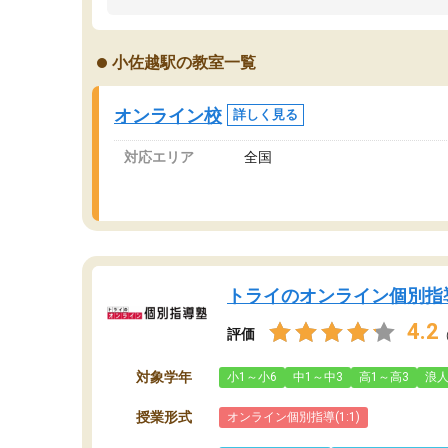
うちの子は、初回面談の講師の方で決定しまし
は
た。
内
出
小佐越駅の教室一覧
オンラインツールを使用した単語帳の共有があ
な
り宿題もそちらで出される形でした。
ま
2ヶ月で担当講師の方がお辞めになると言う事で
が
オンライン校
詳しく見る
講師変更の申し出があり、あまりに短期での変
更だった為、塾に通う事にして退会しました。
対応エリア
全国
遅れも取り戻せ、授業内容や講師の方は良かっ
たと思います。
トライのオンライン個別指
4.2
評価
対象学年
小1～小6
中1～中3
高1～高3
浪
授業形式
オンライン個別指導(1:1)