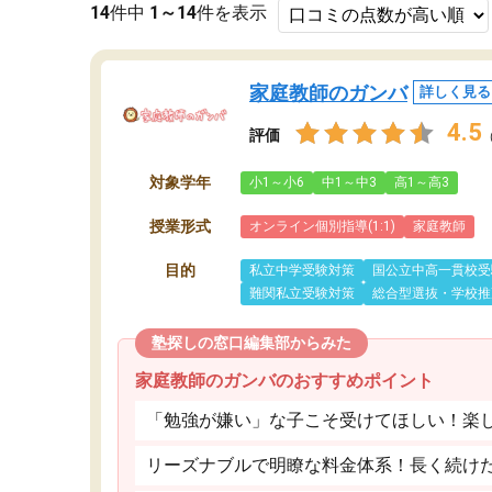
14
件中
1～14
件を表示
家庭教師のガンバ
詳しく見る
4.5
評価
対象学年
小1～小6
中1～中3
高1～高3
授業形式
オンライン個別指導(1:1)
家庭教師
目的
私立中学受験対策
国公立中高一貫校受
難関私立受験対策
総合型選抜・学校推
塾探しの窓口編集部からみた
家庭教師のガンバのおすすめポイント
「勉強が嫌い」な子こそ受けてほしい！楽
リーズナブルで明瞭な料金体系！長く続け