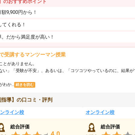
】のおすすめポイント
9,900円から！
してくれる！
導。だから満足度が高い！
で受講するマンツーマン授業
ことがありません。
ない」「受験が不安」、あるいは、「コツコツやっているのに、結果が
か...
続きを読む
別指導】の口コミ・評判
ンライン校
オンライン校
総合評価
総合評価
4.0