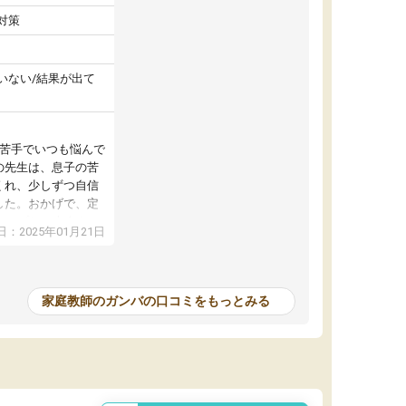
対策
いない/結果が出て
が苦手でいつも悩んで
の先生は、息子の苦
くれ、少しずつ自信
した。おかげで、定
アップし、本人もと
：2025年01月21日
家庭教師のガンバの口コミをもっとみる