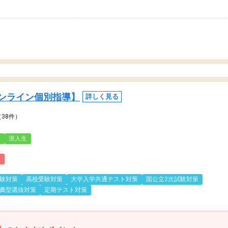
ンライン個別指導】
詳しく見る
（38件）
3
浪人生
)
験対策
高校受験対策
大学入学共通テスト対策
国公立2次試験対策
薦型選抜対策
定期テスト対策