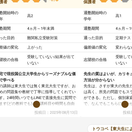
護者
保護者
塾開始時の
通塾開始時の
高2
高1
年
学年
塾期間
4ヵ月～1年未満
通塾期間
4ヵ月～
った目的
難関私立受験対策
通った目的
定期テス
差値の変化
上がった
偏差値の変化
変わらな
受験していない/結果が出て
受験して
望校の合格
志望校の合格
いない
いない
宅で現役国公立大学生からリーズナブルな価
先生の質はよいが、カリキ
で学べる
方法が分からない
の講師は東大生では無く東北大生ですが、お
先生は、さすが東大の先生
めの問題集や教材で丁寧に指導してくれてい
は高く、所見の問題でもス
す。24時間いつでもLINEで直接先生に質問で
ができる。ただし、個別家
ます(どの教科でも)。受講科目や時間も自由
で、なんでもこちらに合わ
決めれるので、個人に合った勉強ができると
のだが、具体的なカリキュ
投稿日：2025年08月13日
投稿日
います。カリキュラム相談みたいなのがあり
は、授業の先取り学習をす
有料)、受験までにどんなことをどんなスケジ
書を一緒に進めていくよう
ールでやっていくか相談したのですが、それ
いただいたが、1時間の時
トウコベ【東大生に