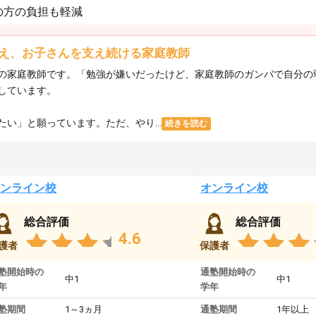
の方の負担も軽減
え、お子さんを支え続ける家庭教師
の家庭教師です。「勉強が嫌いだったけど、家庭教師のガンバで自分の
しています。
い」と願っています。ただ、やり...
続きを読む
ンライン校
オンライン校
総合評価
総合評価
4.6
護者
保護者
塾開始時の
通塾開始時の
中1
中1
年
学年
塾期間
1～3ヵ月
通塾期間
1年以上