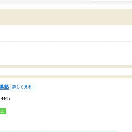
いまいち期待したものではなくふわっとした
範囲は限られており、それ
容でした。それでも明らかに本人のやる気も
進めて良いように思った。
ましたし、苦手科目が楽しくなってきたよう
りに高いため、有意義な利
ので、トウコベにお願いして良かったと思い
たが、大学生の先生からは
す。講師も合わなければチェンジできます
なく、上手い活用の仕方が
、娘は3科目ともずっと同じ先生です。
とした。学校の授業につい
いのかも。
導塾
詳しく見る
（44件）
人生