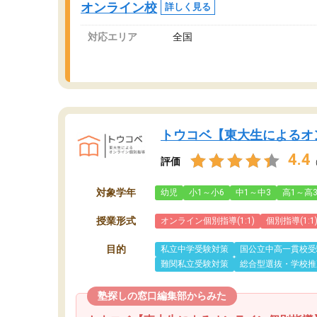
オンライン校
詳しく見る
対応エリア
全国
トウコベ【東大生によるオ
4.4
評価
対象学年
幼児
小1～小6
中1～中3
高1～高
授業形式
オンライン個別指導(1:1)
個別指導(1:1
目的
私立中学受験対策
国公立中高一貫校受
難関私立受験対策
総合型選抜・学校推
塾探しの窓口編集部からみた