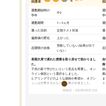
保護者
保
通塾開始時の
通
中2
学年
学
通塾期間
1～3ヵ月
通
通った目的
定期テスト対策
通
偏差値の変化
上がった
偏
受験していない/結果が出て
志望校の合格
志
いない
長期欠席で遅れた授業を取り戻せて助かりまし
自
た。
格
子供の家で学びたいという意志を尊重し、オン
娘
ライン個別という選択をしました。
薦
ヒアリングでどのような講師が希望か、オプシ
ま
ョンは付帯するかなど選ぶ事が出来ました。
き
講師とのマッチング後講師との初回ミーティン
に
投稿日：2025年09月12日
グを行い、その講師で良いか他の講師を希望す
思
るか子供との相性も見てから講師を決定する事
(
ができます。
ュ