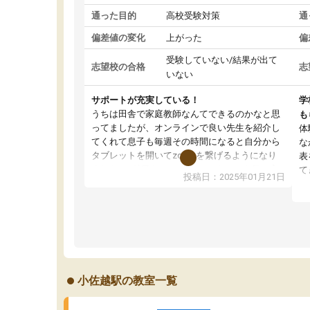
通った目的
高校受験対策
通
偏差値の変化
上がった
偏
受験していない/結果が出て
志望校の合格
志
いない
サポートが充実している！
学
うちは田舎で家庭教師なんてできるのかなと思
も
ってましたが、オンラインで良い先生を紹介し
体
てくれて息子も毎週その時間になると自分から
な
タブレットを開いてzoomを繋げるようになり
表
ました！5科目なんでもOKなのもとても気に入
て
投稿日：2025年01月21日
っています
オ
成績もだいぶ下の方でしたが、通い始めて1年ほ
い
どだった今では平均点以上の科目が増えてきま
か
した！あと1年受験まであるので無料の週末教室
て
を使用しながら頑張って欲しいと思います！
小佐越駅の教室一覧