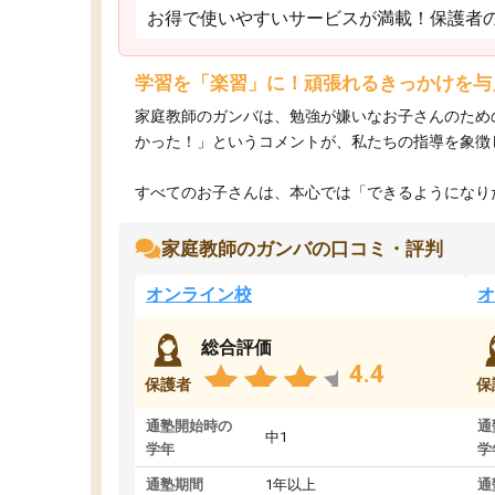
お得で使いやすいサービスが満載！保護者
学習を「楽習」に！頑張れるきっかけを与
家庭教師のガンバは、勉強が嫌いなお子さんのため
かった！」というコメントが、私たちの指導を象徴
すべてのお子さんは、本心では「できるようになりた
家庭教師のガンバの口コミ・評判
オンライン校
オ
総合評価
4.4
保護者
保
通塾開始時の
通
中1
学年
学
通塾期間
1年以上
通