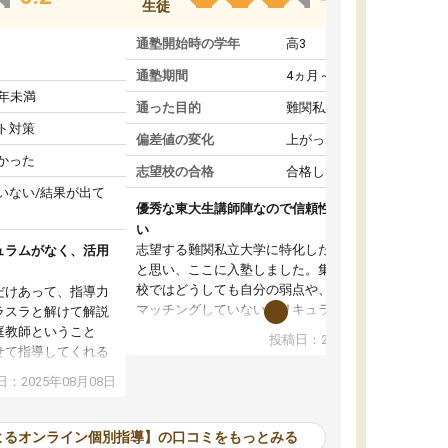
生徒
通塾開始時の学年
高3
通塾期間
4ヵ月～1年未満
1年未満
通った目的
難関私立受験対策
ト対策
偏差値の変化
上がった
かった
志望校の合格
合格した
いない/結果が出て
優秀な東大生講師陣なので信頼性や安心感が高
い
志望する難関私立大学に特化した準備をしたい
ュラムがなく、活用
と思い、ここに入塾しました。集団指導の予備
校ではどうしても自分の弱点や、志望校対策に
だけあって、指導力
マッチングしていないカリキュラムに不安を感
ラスラと解けて解説
じたからです。
庭教師ということ
投稿日：2024年02月19日
また受験のノウハウを蓄積している優秀な東大
せて指導してくれる
生講師陣をそろえていることや、完全オンライ
ラムがない。当方
：2025年08月08日
ン制というのも、ここを選んだ重要なポイント
るため、学校の教科
です。実際に入塾してみると、きめ細かいマン
な形で活用をさせて
ツーマン指導によって、自分の志望校にふさわ
間を使って進められる
よるオンライン個別指導】の口コミをもっとみる