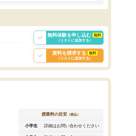
しいオリジナルのカリキュラムを提案してくれ
であれば自学自習で
ました。
1時間の代金がそれな
また24時間いつでもLINEで講師に相談できるの
用の仕方をしたかっ
で、深夜に家で勉強していて疑問や不安が生じ
これといった提案も
ても、直ぐに解消できたのは、大きなメリット
分からず辞めること
と感じました。
ていけない子にはい
無料体験を申し込む
無料
（リストに追加する）
資料を請求する
無料
（リストに追加する）
授業料の目安
（税込）
小学生
詳細はお問い合わせください