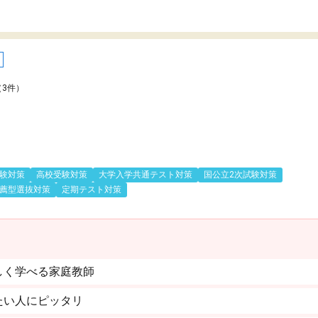
（3件）
験対策
高校受験対策
大学入学共通テスト対策
国公立2次試験対策
薦型選抜対策
定期テスト対策
しく学べる家庭教師
たい人にピッタリ