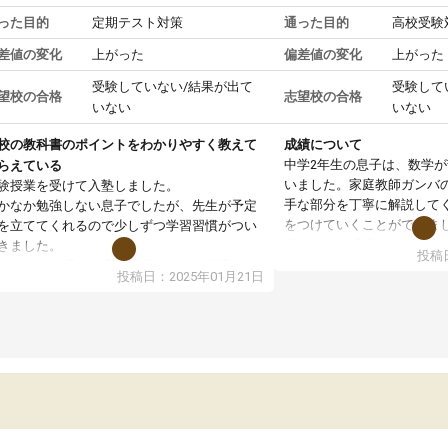
った目的
定期テスト対策
通った目的
高校受験
差値の変化
上がった
偏差値の変化
上がった
受験していない/結果が出て
受験して
望校の合格
志望校の合格
いない
いない
校の教科書のポイントをわかりやすく教えて
成績について
中学2年生の息子は、数学
らえている
いました。家庭教師ガンバ
験授業を受けて入塾しました。
手な部分を丁寧に解説して
かなか勉強しない息子でしたが、先生が予定
をつけていくことができま
を立ててくれるので少しずつ学習習慣がつい
期テストの成績が10点以上
きました。
投稿日
ても喜んでいます。
ンラインで週に一度の受講ですが、指導が無
投稿日：2025年01月21日
日も予定表に基づいて勉強したり、LINEでわ
らないところを質問できるのでとても助かっ
います。