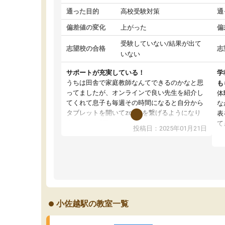
通った目的
高校受験対策
通
偏差値の変化
上がった
偏
受験していない/結果が出て
志望校の合格
志
いない
サポートが充実している！
学
うちは田舎で家庭教師なんてできるのかなと思
も
ってましたが、オンラインで良い先生を紹介し
体
てくれて息子も毎週その時間になると自分から
な
タブレットを開いてzoomを繋げるようになり
表
ました！5科目なんでもOKなのもとても気に入
て
投稿日：2025年01月21日
っています
オ
成績もだいぶ下の方でしたが、通い始めて1年ほ
い
どだった今では平均点以上の科目が増えてきま
か
した！あと1年受験まであるので無料の週末教室
て
を使用しながら頑張って欲しいと思います！
小佐越駅の教室一覧