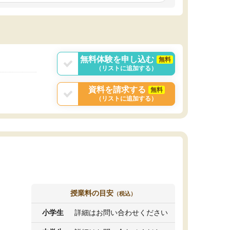
しいオリジナルのカリキュラムを提案してくれ
であれば自学自習で
ました。
1時間の代金がそれな
また24時間いつでもLINEで講師に相談できるの
用の仕方をしたかっ
で、深夜に家で勉強していて疑問や不安が生じ
これといった提案も
ても、直ぐに解消できたのは、大きなメリット
分からず辞めること
と感じました。
ていけない子にはい
無料体験を申し込む
無料
（リストに追加する）
資料を請求する
無料
（リストに追加する）
授業料の目安
（税込）
小学生
詳細はお問い合わせください