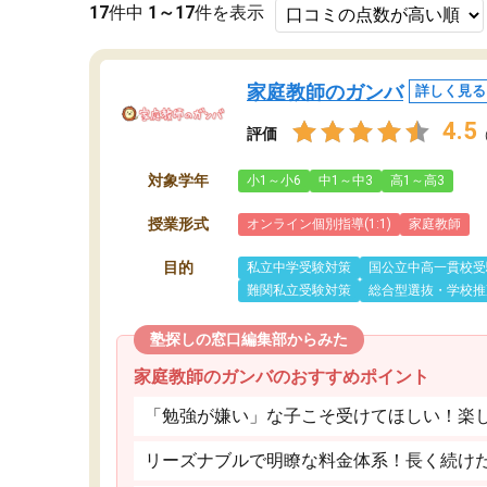
17
件中
1～17
件を表示
家庭教師のガンバ
詳しく見る
4.5
評価
対象学年
小1～小6
中1～中3
高1～高3
授業形式
オンライン個別指導(1:1)
家庭教師
目的
私立中学受験対策
国公立中高一貫校受
難関私立受験対策
総合型選抜・学校推
塾探しの窓口編集部からみた
家庭教師のガンバのおすすめポイント
「勉強が嫌い」な子こそ受けてほしい！楽
リーズナブルで明瞭な料金体系！長く続け