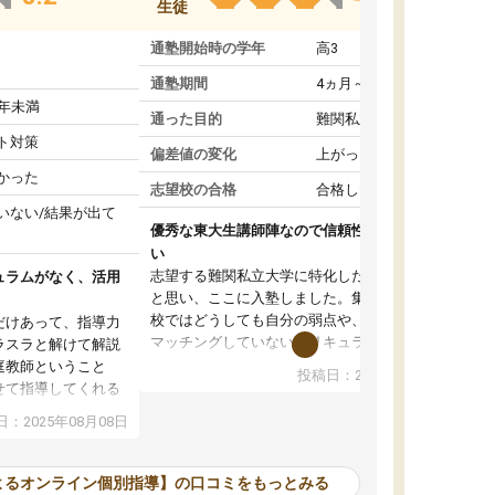
生徒
通塾開始時の学年
高3
通塾期間
4ヵ月～1年未満
1年未満
通った目的
難関私立受験対策
ト対策
偏差値の変化
上がった
かった
志望校の合格
合格した
いない/結果が出て
優秀な東大生講師陣なので信頼性や安心感が高
い
志望する難関私立大学に特化した準備をしたい
ュラムがなく、活用
と思い、ここに入塾しました。集団指導の予備
校ではどうしても自分の弱点や、志望校対策に
だけあって、指導力
マッチングしていないカリキュラムに不安を感
ラスラと解けて解説
じたからです。
庭教師ということ
投稿日：2024年02月19日
また受験のノウハウを蓄積している優秀な東大
せて指導してくれる
生講師陣をそろえていることや、完全オンライ
ラムがない。当方
：2025年08月08日
ン制というのも、ここを選んだ重要なポイント
るため、学校の教科
です。実際に入塾してみると、きめ細かいマン
な形で活用をさせて
ツーマン指導によって、自分の志望校にふさわ
間を使って進められる
よるオンライン個別指導】の口コミをもっとみる