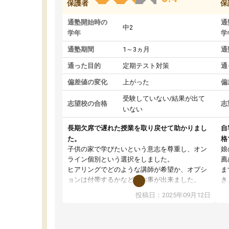
保護者
保
通塾開始時の
通
中2
学年
学
通塾期間
1～3ヵ月
通
通った目的
定期テスト対策
通
偏差値の変化
上がった
偏
受験していない/結果が出て
志望校の合格
志
いない
長期欠席で遅れた授業を取り戻せて助かりまし
自
た。
格
子供の家で学びたいという意志を尊重し、オン
娘
ライン個別という選択をしました。
薦
ヒアリングでどのような講師が希望か、オプシ
ま
ョンは付帯するかなど選ぶ事が出来ました。
き
講師とのマッチング後講師との初回ミーティン
に
投稿日：2025年09月12日
グを行い、その講師で良いか他の講師を希望す
思
るか子供との相性も見てから講師を決定する事
(
ができます。
ュ