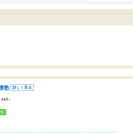
いまいち期待したものではなくふわっとした
範囲は限られており、それ
容でした。それでも明らかに本人のやる気も
進めて良いように思った。
ましたし、苦手科目が楽しくなってきたよう
りに高いため、有意義な利
ので、トウコベにお願いして良かったと思い
たが、大学生の先生からは
す。講師も合わなければチェンジできます
なく、上手い活用の仕方が
、娘は3科目ともずっと同じ先生です。
とした。学校の授業につい
いのかも。
導塾
詳しく見る
（44件）
人生