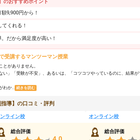
】のおすすめポイント
9,900円から！
してくれる！
導。だから満足度が高い！
で受講するマンツーマン授業
ことがありません。
ない」「受験が不安」、あるいは、「コツコツやっているのに、結果が
か...
続きを読む
別指導】の口コミ・評判
ンライン校
オンライン校
総合評価
総合評価
4.0