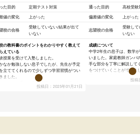
った目的
定期テスト対策
通った目的
高校受験
差値の変化
上がった
偏差値の変化
上がった
受験していない/結果が出て
受験して
望校の合格
志望校の合格
いない
いない
校の教科書のポイントをわかりやすく教えて
成績について
中学2年生の息子は、数学
らえている
いました。家庭教師ガンバ
験授業を受けて入塾しました。
手な部分を丁寧に解説して
かなか勉強しない息子でしたが、先生が予定
をつけていくことができま
を立ててくれるので少しずつ学習習慣がつい
期テストの成績が10点以上
きました。
投稿日
ても喜んでいます。
ンラインで週に一度の受講ですが、指導が無
投稿日：2025年01月21日
日も予定表に基づいて勉強したり、LINEでわ
らないところを質問できるのでとても助かっ
います。