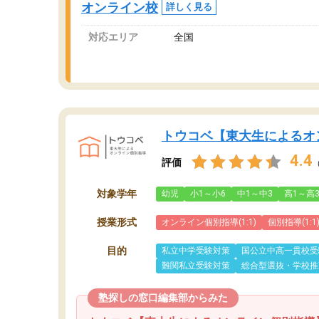
オンライン校
詳しく見る
対応エリア
全国
トウコベ【東大生によるオ
4.4
評価
対象学年
幼児
小1～小6
中1～中3
高1～高
授業形式
オンライン個別指導(1:1)
個別指導(1:1
目的
私立中学受験対策
国公立中高一貫校受
難関私立受験対策
総合型選抜・学校推
塾探しの窓口編集部からみた