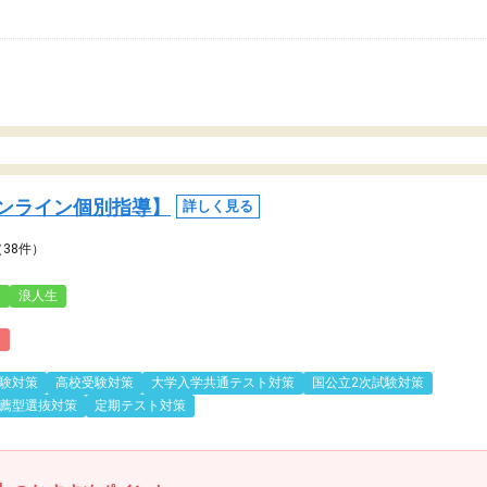
ンライン個別指導】
詳しく見る
（38件）
3
浪人生
)
験対策
高校受験対策
大学入学共通テスト対策
国公立2次試験対策
薦型選抜対策
定期テスト対策