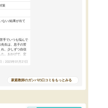
対策
いない/結果が出て
が苦手でいつも悩んで
の先生は、息子の苦
くれ、少しずつ自信
した。おかげで、定
アップし、本人もと
：2025年01月21日
家庭教師のガンバの口コミをもっとみる