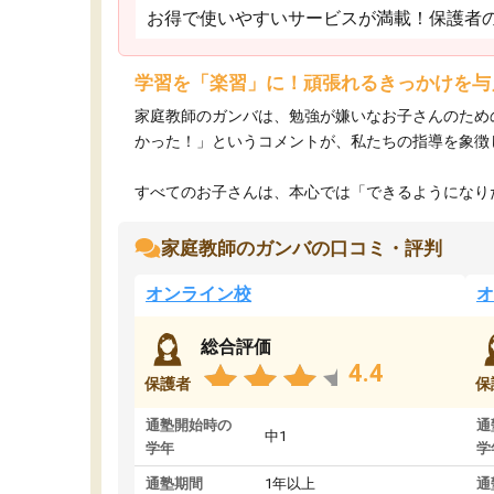
お得で使いやすいサービスが満載！保護者
学習を「楽習」に！頑張れるきっかけを与
家庭教師のガンバは、勉強が嫌いなお子さんのため
かった！」というコメントが、私たちの指導を象徴
すべてのお子さんは、本心では「できるようになりた
家庭教師のガンバの口コミ・評判
オンライン校
オ
総合評価
4.4
保護者
保
通塾開始時の
通
中1
学年
学
通塾期間
1年以上
通