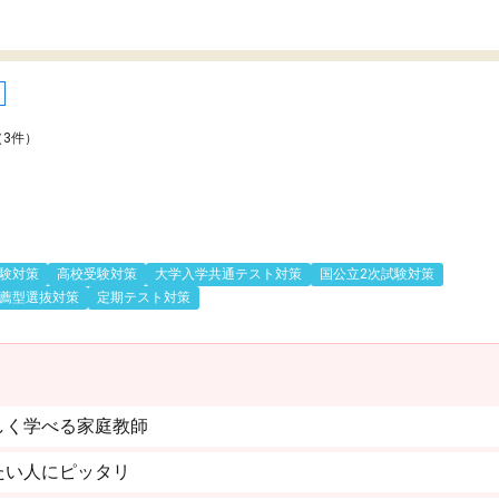
（3件）
験対策
高校受験対策
大学入学共通テスト対策
国公立2次試験対策
薦型選抜対策
定期テスト対策
しく学べる家庭教師
たい人にピッタリ