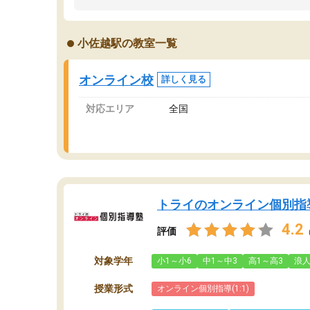
うちの子は、初回面談の講師の方で決定しまし
は
た。
内
出
小佐越駅の教室一覧
オンラインツールを使用した単語帳の共有があ
な
り宿題もそちらで出される形でした。
ま
2ヶ月で担当講師の方がお辞めになると言う事で
が
オンライン校
詳しく見る
講師変更の申し出があり、あまりに短期での変
更だった為、塾に通う事にして退会しました。
対応エリア
全国
遅れも取り戻せ、授業内容や講師の方は良かっ
たと思います。
トライのオンライン個別指
4.2
評価
対象学年
小1～小6
中1～中3
高1～高3
浪
授業形式
オンライン個別指導(1:1)