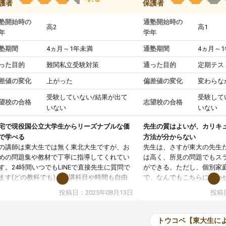
護者
保護者
塾開始時の
通塾開始時の
高2
高1
年
学年
塾期間
4ヵ月～1年未満
通塾期間
4ヵ月～
った目的
難関私立受験対策
通った目的
定期テス
差値の変化
上がった
偏差値の変化
変わらな
受験していない/結果が出て
受験して
望校の合格
志望校の合格
いない
いない
宅で現役国公立大学生からリーズナブルな価
先生の質はよいが、カリキ
で学べる
方法が分からない
の講師は東大生では無く東北大生ですが、お
先生は、さすが東大の先生
めの問題集や教材で丁寧に指導してくれてい
は高く、所見の問題でもス
す。24時間いつでもLINEで直接先生に質問で
ができる。ただし、個別家
ます(どの教科でも)。受講科目や時間も自由
で、なんでもこちらに合わ
決めれるので、個人に合った勉強ができると
のだが、具体的なカリキュ
投稿日：2025年08月13日
投稿日
います。カリキュラム相談みたいなのがあり
は、授業の先取り学習をす
有料)、受験までにどんなことをどんなスケジ
書を一緒に進めていくよう
ールでやっていくか相談したのですが、それ
いただいたが、1時間の時
トウコベ【東大生に