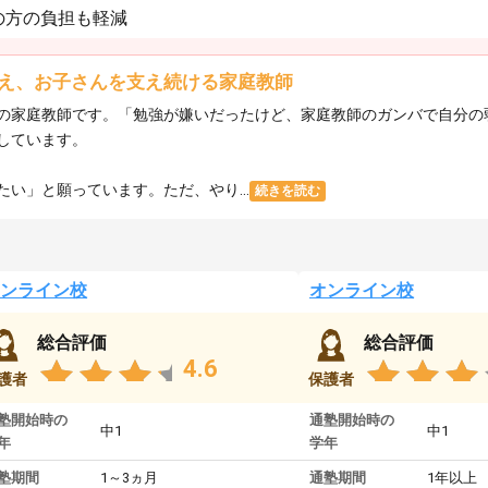
の方の負担も軽減
え、お子さんを支え続ける家庭教師
の家庭教師です。「勉強が嫌いだったけど、家庭教師のガンバで自分の
しています。
い」と願っています。ただ、やり...
続きを読む
ンライン校
オンライン校
総合評価
総合評価
4.6
護者
保護者
塾開始時の
通塾開始時の
中1
中1
年
学年
塾期間
1～3ヵ月
通塾期間
1年以上