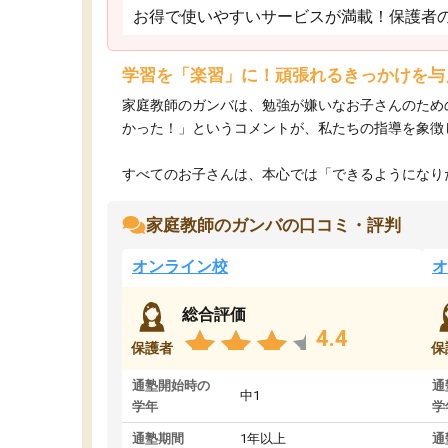
お得で使いやすいサービスが満載！保護者
学習を「楽習」に！頑張れるきっかけを与
家庭教師のガンバは、勉強が嫌いなお子さんのため
かった！」というコメントが、私たちの指導を象徴
すべてのお子さんは、本心では「できるようになりた
家庭教師のガンバの口コミ・評判
オンライン校
オ
総合評価
4.4
保護者
保
通塾開始時の
通
中1
学年
学
通塾期間
1年以上
通