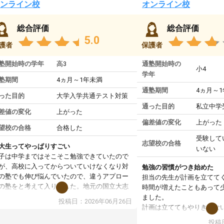
ンライン校
オンライン校
総合評価
総合評価
5.0
護者
保護者
塾開始時の学年
高3
通塾開始時の
小4
学年
塾期間
4ヵ月～1年未満
通塾期間
4ヵ月～
った目的
大学入学共通テスト対策
通った目的
私立中学
差値の変化
上がった
偏差値の変化
上がった
望校の合格
合格した
受験して
志望校の合格
大生ってやっぱりすごい
いない
子は中学まではそこそこ勉強できていたので
が、高校に入ってからついていけなくなり対
勉強の習慣がつき始めた
の塾でも伸び悩んでいたので、違うアプロー
担当の先生が計画を立てて
の塾をと考えて入りました。地元の国立大志
時間が増えたこともあって
で、当初は模試でD判定でしたので心配して
ました。
投稿日：2026年06月26日
たのですが、やはり東大生は受験勉強に詳し
計画は立ててもやりきれな
、先生から良い刺激を受け合格できました。
ますが、サボってしまう日
投稿日