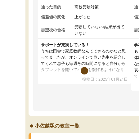
通った目的
高校受験対策
通
偏差値の変化
上がった
偏
受験していない/結果が出て
志望校の合格
志
いない
サポートが充実している！
学
うちは田舎で家庭教師なんてできるのかなと思
も
ってましたが、オンラインで良い先生を紹介し
体
てくれて息子も毎週その時間になると自分から
な
タブレットを開いてzoomを繋げるようになり
表
ました！5科目なんでもOKなのもとても気に入
て
投稿日：2025年01月21日
っています
オ
成績もだいぶ下の方でしたが、通い始めて1年ほ
い
どだった今では平均点以上の科目が増えてきま
か
した！あと1年受験まであるので無料の週末教室
て
を使用しながら頑張って欲しいと思います！
小佐越駅の教室一覧