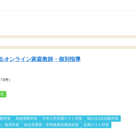
るオンライン家庭教師・個別指導
（10件）
人生
験対策
高校受験対策
大学入学共通テスト対策
国公立2次試験対策
歯・薬系対策
総合型選抜・学校推薦型選抜対策
定期テスト対策