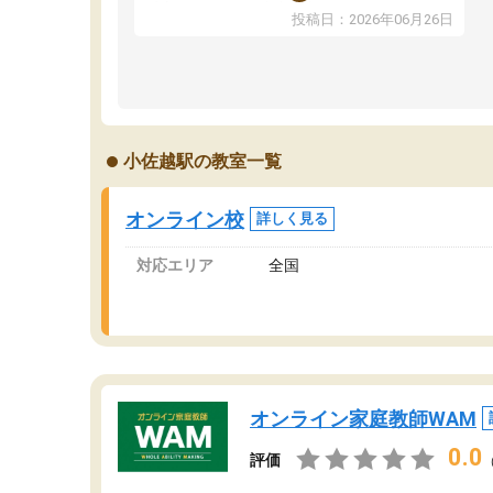
ま
反応を示します。東大先生にお願いしてからは
投稿日：2026年06月26日
問
効率的な計画を先生が立ててくれるので、親と
で
しても安心です。毎日使える自習室とかもあ
り、わからないところがあれば先生が回答して
くれるのも重宝しています。
小佐越駅の教室一覧
オンライン校
詳しく見る
対応エリア
全国
オンライン家庭教師WAM
0.0
評価