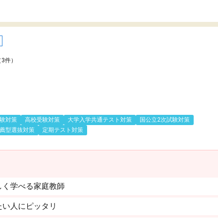
（3件）
験対策
高校受験対策
大学入学共通テスト対策
国公立2次試験対策
薦型選抜対策
定期テスト対策
しく学べる家庭教師
たい人にピッタリ