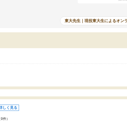
たオンライン自習室が毎日使えていつでも質
て、成績が上がったことで
できるのが心強かったようです。本当に感謝
てきています。
す。
東大先生｜現役東大生によるオン
詳しく見る
（0件）