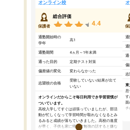
オンライン校
オ
総合評価
4.4
保護者
保
通塾開始時の
通
高1
学年
通
通塾期間
4ヵ月～1年未満
通
通った目的
定期テスト対策
偏
偏差値の変化
変わらなかった
志
受験していない/結果が出て
志望校の合格
東
いない
息
す
オンラインだからこそ毎日利用でき学習習慣が
面
ついています。
チ
高校入学してすぐは頑張っていましたが、部活
望
動が忙しくなって学習時間が取れなくなるとみ
い
るみると成績が落ちていきました。高校の進度
く
が早く、子供も家に帰って勉強の話すると嫌な