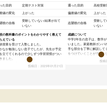
った目的
定期テスト対策
通った目的
高校受験
差値の変化
上がった
偏差値の変化
上がった
受験していない/結果が出て
受験して
望校の合格
志望校の合格
いない
いない
校の教科書のポイントをわかりやすく教えて
成績について
中学2年生の息子は、数学
らえている
いました。家庭教師ガンバ
験授業を受けて入塾しました。
手な部分を丁寧に解説して
かなか勉強しない息子でしたが、先生が予定
をつけていくことができま
を立ててくれるので少しずつ学習習慣がつい
期テストの成績が10点以上
きました。
投稿日
ても喜んでいます。
ンラインで週に一度の受講ですが、指導が無
投稿日：2025年01月21日
日も予定表に基づいて勉強したり、LINEでわ
らないところを質問できるのでとても助かっ
います。