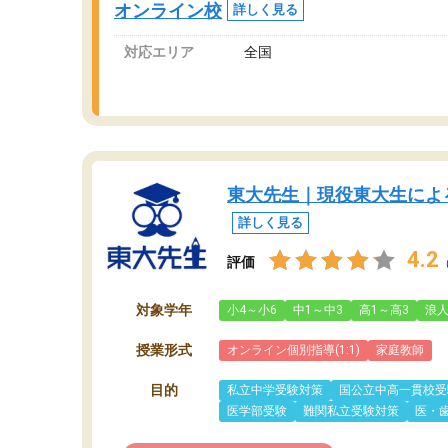
オンライン校
詳しく見る
対応エリア
全国
東大先生｜現役東大生によ
詳しく見る
4.2
評価
対象学年
小4～小6
中1～中3
高1～高3
浪
授業形式
オンライン個別指導(1:1)
家庭教師
目的
私立中学受験対策
国公立中高一貫校受
医学部受験
難関私立受験対策
医・