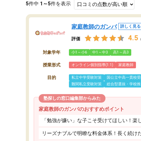
5
件中
1～5
件を表示
家庭教師のガンバ
詳しく見る
4.5
評価
対象学年
小1～小6
中1～中3
高1～高3
授業形式
オンライン個別指導(1:1)
家庭教師
目的
私立中学受験対策
国公立中高一貫校受
難関私立受験対策
総合型選抜・学校推
塾探しの窓口編集部からみた
家庭教師のガンバのおすすめポイント
「勉強が嫌い」な子こそ受けてほしい！楽
リーズナブルで明瞭な料金体系！長く続け