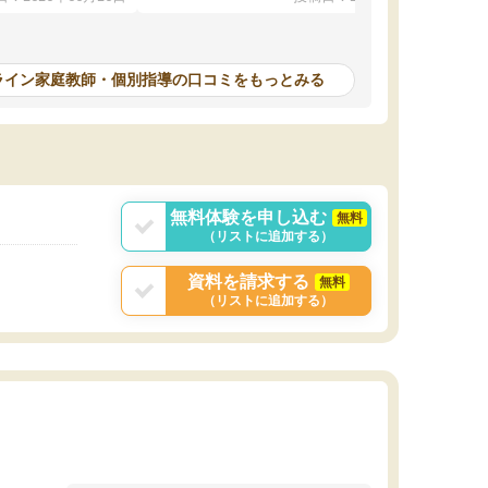
本人もやる気になっ
んが毎日利用でき（東大生が常駐していま
す）、必要なサービスが全て整っています。
計画を立ててくれて自走できるように導いてく
れるので、ちょっと教わるぐらいじゃ全然時間
ライン家庭教師・個別指導の口コミをもっとみる
が足りない！ みたいな方にピッタリです。
無料体験を申し込む
無料
（リストに追加する）
資料を請求する
無料
（リストに追加する）