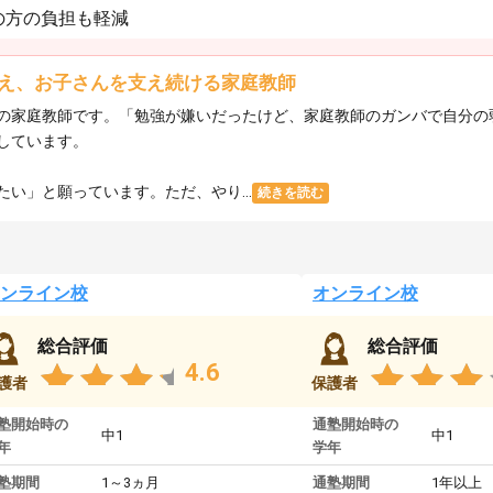
の方の負担も軽減
え、お子さんを支え続ける家庭教師
の家庭教師です。「勉強が嫌いだったけど、家庭教師のガンバで自分の
しています。
い」と願っています。ただ、やり...
続きを読む
ンライン校
オンライン校
総合評価
総合評価
4.6
護者
保護者
塾開始時の
通塾開始時の
中1
中1
年
学年
塾期間
1～3ヵ月
通塾期間
1年以上