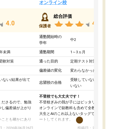
オンライン校
総合評価
4.0
4.4
保護者
通塾開始時の
中2
学年
1年未満
通塾期間
1～3ヵ月
受験対策
通った目的
定期テスト対策
偏差値の変化
変わらなかった
いない/結果が出て
受験していない/結果が出て
志望校の合格
いない
不登校でも大丈夫です！
くださるので、勉強
不登校ぎみの我が子にはピッタリの塾です。
少し偏差値が上がり
オンラインで副教科も含めて全教科対応で、東
大生とAIのこれ以上ないタッグで、学習をサポ
いことも確かにあり
ートしてくれます。
は徐々に減ってき
また、オンラインの自習室もまだ使えていませ
：2026年06月26日
投稿日：2026年06月18日