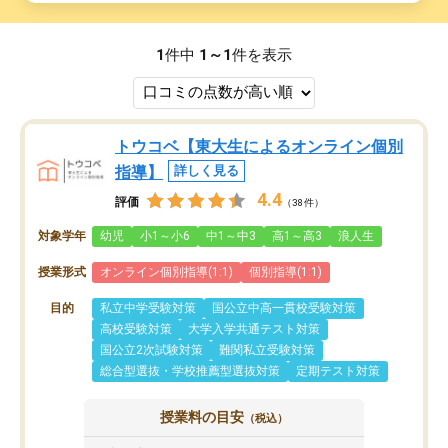
1
件中
1～1
件を表示
トウコベ【東大生によるオンライン個別
指導】
詳しく見る
4.4
評価
（38件）
対象学年
幼児
小1～小6
中1～中3
高1～高3
浪人生
授業形式
オンライン個別指導(1:1)
個別指導(1:1)
目的
私立中学受験対策
国公立中高一貫校受験対策
高校受験対策
大学入学共通テスト対策
国公立2次試験対策
難関私立受験対策
総合型選抜・学校推薦型選抜対策
定期テスト対策
授業料の目安
（税込）