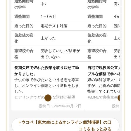
通塾開始時
通塾開始時
中2
高2
の学年
の学年
通塾期間
1～3ヵ月
通塾期間
4ヵ月～1
通った目的
定期テスト対策
通った目的
難関私立
偏差値の変
偏差値の変
上がった
上がった
化
化
志望校の合
受験していない/結果が
志望校の合
受験して
格
出ていない
格
出ていな
長期欠席で遅れた授業を取り戻せて助
自宅で現役国公立大学生
かりました。
ブルな価格で学べる
子供の家で学びたいという意志を尊重
娘の講師は東大生では無
し、オンライン個別という選択をしま
すが、お薦めの問題集や
した。
指導してくれています。2
ヒアリングでどのような講師が希望
もLINEで直接先生に質問
か、オプションは付帯するかなど選ぶ
教科でも)。受講科目や
投稿日：2025年09月12日
投稿日：20
事が出来ました。
めれるので、個人に合っ
講師とのマッチング後講師との初回ミ
ると思います。カリキュ
ーティングを行い、その講師で良いか
いなのがあり(有料)、受
トウコベ【東大生によるオンライン個別指導】の口
他の講師を希望するか子供との相性も
ことをどんなスケジュー
コミをもっとみる