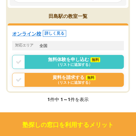
見てから講師を決定する事ができま
くか相談したのですが、
す。
ち期待したものではなく
うちの子は、初回面談の講師の方で決
内容でした。それでも明
田島駅の教室一覧
定しました。
やる気も出ましたし、苦
くなってきたようなので
オンラインツールを使用した単語帳の
お願いして良かったと思
オンライン校
詳しく見る
共有があり宿題もそちらで出される形
も合わなければチェンジ
でした。
娘は3科目ともずっと同
対応エリア
全国
2ヶ月で担当講師の方がお辞めになると
言う事で講師変更の申し出があり、あ
無料体験を申し込む
無料
まりに短期での変更だった為、塾に通
（リストに追加する）
う事にして退会しました。遅れも取り
戻せ、授業内容や講師の方は良かった
資料を請求する
無料
と思います。
（リストに追加する）
1
件中
1～1
件を表示
塾探しの窓口を利用するメリット