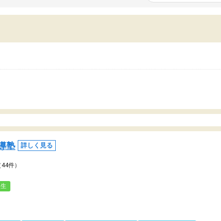
いまいち期待したものではなくふわっとした
範囲は限られており、それ
容でした。それでも明らかに本人のやる気も
進めて良いように思った。
ましたし、苦手科目が楽しくなってきたよう
りに高いため、有意義な利
ので、トウコベにお願いして良かったと思い
たが、大学生の先生からは
す。講師も合わなければチェンジできます
なく、上手い活用の仕方が
、娘は3科目ともずっと同じ先生です。
とした。学校の授業につい
いのかも。
導塾
詳しく見る
（44件）
人生