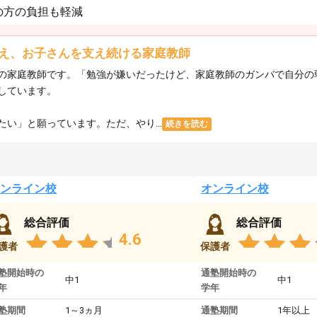
の方の負担も軽減
え、お子さんを支え続ける家庭教師
の家庭教師です。「勉強が嫌いだったけど、家庭教師のガンバで自分の
しています。
い」と願っています。ただ、やり...
続きを読む
ンライン校
オンライン校
総合評価
総合評価
4.6
護者
保護者
塾開始時の
通塾開始時の
中1
中1
年
学年
塾期間
1～3ヵ月
通塾期間
1年以上