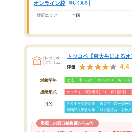
オンライン校
詳しく見る
対応エリア
全国
トウコベ【東大生によるオ
4.4
評価
対象学年
幼児
小1～小6
中1～中3
高1～高
授業形式
オンライン個別指導(1:1)
個別指導(1:1
目的
私立中学受験対策
国公立中高一貫校受
難関私立受験対策
総合型選抜・学校推
塾探しの窓口編集部からみた