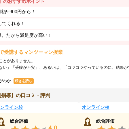
】のおすすめポイント
9,900円から！
してくれる！
導。だから満足度が高い！
で受講するマンツーマン授業
ことがありません。
ない」「受験が不安」、あるいは、「コツコツやっているのに、結果が
か...
続きを読む
別指導】の口コミ・評判
ンライン校
オンライン校
総合評価
総合評価
4.0