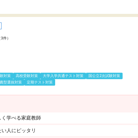
（3件）
験対策
高校受験対策
大学入学共通テスト対策
国公立2次試験対策
薦型選抜対策
定期テスト対策
しく学べる家庭教師
たい人にピッタリ