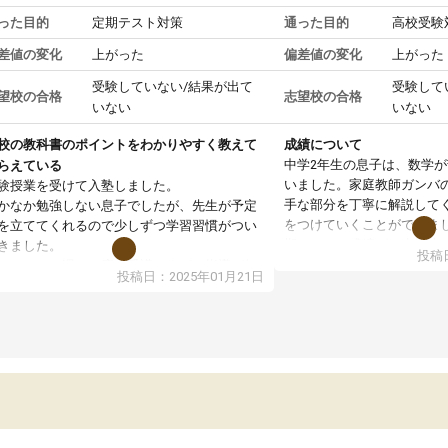
った目的
定期テスト対策
通った目的
高校受験
差値の変化
上がった
偏差値の変化
上がった
受験していない/結果が出て
受験して
望校の合格
志望校の合格
いない
いない
校の教科書のポイントをわかりやすく教えて
成績について
中学2年生の息子は、数学
らえている
いました。家庭教師ガンバ
験授業を受けて入塾しました。
手な部分を丁寧に解説して
かなか勉強しない息子でしたが、先生が予定
をつけていくことができま
を立ててくれるので少しずつ学習習慣がつい
期テストの成績が10点以上
きました。
投稿日
ても喜んでいます。
ンラインで週に一度の受講ですが、指導が無
投稿日：2025年01月21日
日も予定表に基づいて勉強したり、LINEでわ
らないところを質問できるのでとても助かっ
います。