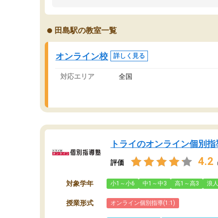
うちの子は、初回面談の講師の方で決定しまし
は
た。
内
出
田島駅の教室一覧
オンラインツールを使用した単語帳の共有があ
な
り宿題もそちらで出される形でした。
ま
2ヶ月で担当講師の方がお辞めになると言う事で
が
オンライン校
詳しく見る
講師変更の申し出があり、あまりに短期での変
更だった為、塾に通う事にして退会しました。
対応エリア
全国
遅れも取り戻せ、授業内容や講師の方は良かっ
たと思います。
トライのオンライン個別指
4.2
評価
対象学年
小1～小6
中1～中3
高1～高3
浪
授業形式
オンライン個別指導(1:1)