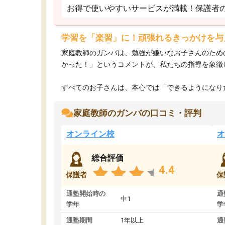
お得で使いやすいサービスが満載！保護者
学習を「楽習」に！頑張れるきっかけを与
家庭教師のガンバは、勉強が嫌いなお子さんのため
かった！」というコメントが、私たちの指導を象徴
すべてのお子さんは、本心では「できるようになりた
家庭教師のガンバの口コミ・評判
オンライン校
オ
総合評価
4.4
保護者
保
通塾開始時の
通
中1
学年
学
通塾期間
1年以上
通