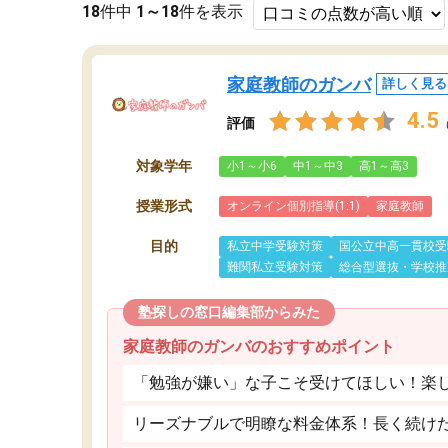
18
件中
1～18
件を表示
家庭教師のガンバ
詳しく見る
4.5
評価
対象学年
小1～小6
中1～中3
高1～高3
授業形式
オンライン個別指導(1:1)
家庭教師
目的
私立中学受験対策
国公立中高一貫校受
難関私立受験対策
総合型選抜・学校推
塾探しの窓口編集部からみた
家庭教師のガンバのおすすめポイント
「勉強が嫌い」な子こそ受けてほしい！楽
リーズナブルで明瞭な料金体系！長く続け