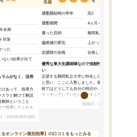
生徒
通塾開始時の学年
高3
通塾期間
4ヵ月～1年未満
1年未満
通った目的
難関私立受験対策
ト対策
偏差値の変化
上がった
かった
志望校の合格
合格した
いない/結果が出て
優秀な東大生講師陣なので信頼性や安心感が高
い
志望する難関私立大学に特化した準備をしたい
ュラムがなく、活用
と思い、ここに入塾しました。集団指導の予備
校ではどうしても自分の弱点や、志望校対策に
だけあって、指導力
マッチングしていないカリキュラムに不安を感
ラスラと解けて解説
じたからです。
庭教師ということ
投稿日：2024年02月19日
また受験のノウハウを蓄積している優秀な東大
せて指導してくれる
生講師陣をそろえていることや、完全オンライ
ラムがない。当方
：2025年08月08日
ン制というのも、ここを選んだ重要なポイント
るため、学校の教科
です。実際に入塾してみると、きめ細かいマン
な形で活用をさせて
ツーマン指導によって、自分の志望校にふさわ
間を使って進められる
よるオンライン個別指導】の口コミをもっとみる