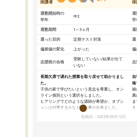
保護者
保
通塾開始時の
通
中2
学年
学
通塾期間
1～3ヵ月
通
通った目的
定期テスト対策
通
偏差値の変化
上がった
偏
受験していない/結果が出て
志望校の合格
志
いない
長期欠席で遅れた授業を取り戻せて助かりまし
自
た。
格
子供の家で学びたいという意志を尊重し、オン
娘
ライン個別という選択をしました。
薦
ヒアリングでどのような講師が希望か、オプシ
ま
ョンは付帯するかなど選ぶ事が出来ました。
き
講師とのマッチング後講師との初回ミーティン
に
投稿日：2025年09月12日
グを行い、その講師で良いか他の講師を希望す
思
るか子供との相性も見てから講師を決定する事
(
ができます。
ュ