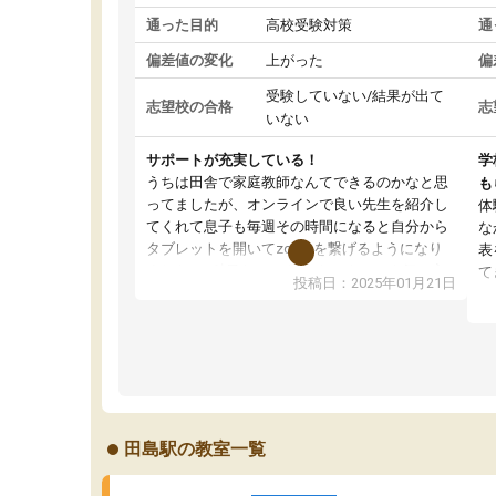
通った目的
高校受験対策
通
偏差値の変化
上がった
偏
受験していない/結果が出て
志望校の合格
志
いない
サポートが充実している！
学
うちは田舎で家庭教師なんてできるのかなと思
も
ってましたが、オンラインで良い先生を紹介し
体
てくれて息子も毎週その時間になると自分から
な
タブレットを開いてzoomを繋げるようになり
表
ました！5科目なんでもOKなのもとても気に入
て
投稿日：2025年01月21日
っています
オ
成績もだいぶ下の方でしたが、通い始めて1年ほ
い
どだった今では平均点以上の科目が増えてきま
か
した！あと1年受験まであるので無料の週末教室
て
を使用しながら頑張って欲しいと思います！
田島駅の教室一覧