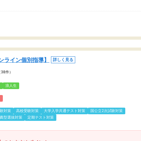
ンライン個別指導】
詳しく見る
（38件）
3
浪人生
)
験対策
高校受験対策
大学入学共通テスト対策
国公立2次試験対策
薦型選抜対策
定期テスト対策