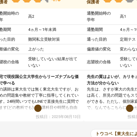
護者
保護者
塾開始時の
通塾開始時の
高2
高1
年
学年
塾期間
4ヵ月～1年未満
通塾期間
4ヵ月～
った目的
難関私立受験対策
通った目的
定期テス
差値の変化
上がった
偏差値の変化
変わらな
受験していない/結果が出て
受験して
望校の合格
志望校の合格
いない
いない
宅で現役国公立大学生からリーズナブルな価
先生の質はよいが、カリキ
で学べる
方法が分からない
の講師は東大生では無く東北大生ですが、お
先生は、さすが東大の先生
めの問題集や教材で丁寧に指導してくれてい
は高く、所見の問題でもス
す。24時間いつでもLINEで直接先生に質問で
ができる。ただし、個別家
ます(どの教科でも)。受講科目や時間も自由
で、なんでもこちらに合わ
決めれるので、個人に合った勉強ができると
のだが、具体的なカリキュ
投稿日：2025年08月13日
投稿日
います。カリキュラム相談みたいなのがあり
は、授業の先取り学習をす
有料)、受験までにどんなことをどんなスケジ
書を一緒に進めていくよう
ールでやっていくか相談したのですが、それ
いただいたが、1時間の時
トウコベ【東大生に