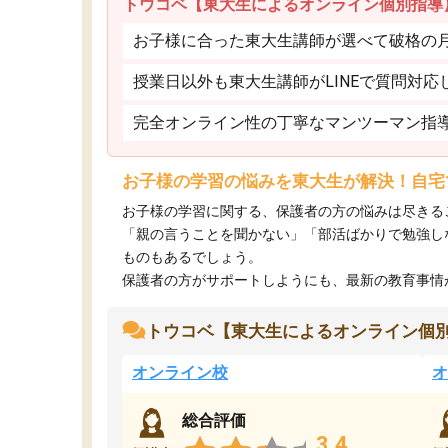
トウコベ【東大生によるオンライン個別指導
お子様に合った東大生講師が選べて破格の月額
授業日以外も東大生講師がLINEで質問対応
完全オンライン性の丁寧なマンツーマン指
お子様の学習の悩みを東大生が解決！自宅
お子様の学習に関する、保護者の方の悩みは尽きる
「親の言うことを聞かない」「部活ばかりで勉強し
ものもあるでしょう。
保護者の方がサポートしようにも、最新の教育事情がわ
トウコベ【東大生によるオンライン個
オンライン校
オ
総合評価
3.4