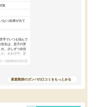
対策
いない/結果が出て
が苦手でいつも悩んで
の先生は、息子の苦
くれ、少しずつ自信
した。おかげで、定
アップし、本人もと
：2025年01月21日
家庭教師のガンバの口コミをもっとみる