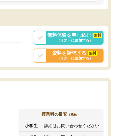
しいオリジナルのカリキュラムを提案してくれ
であれば自学自習で
ました。
1時間の代金がそれな
また24時間いつでもLINEで講師に相談できるの
用の仕方をしたかっ
で、深夜に家で勉強していて疑問や不安が生じ
これといった提案も
ても、直ぐに解消できたのは、大きなメリット
分からず辞めること
と感じました。
ていけない子にはい
無料体験を申し込む
無料
（リストに追加する）
資料を請求する
無料
（リストに追加する）
授業料の目安
（税込）
小学生
詳細はお問い合わせください