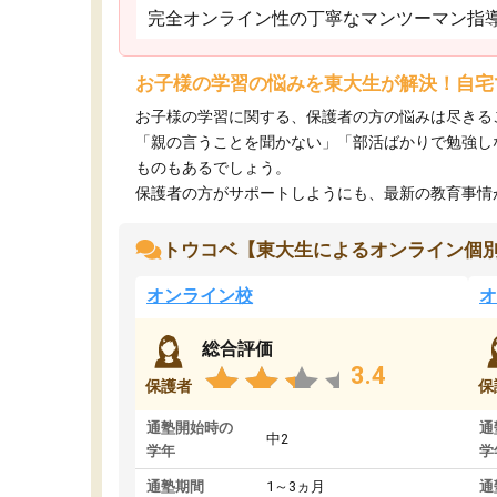
完全オンライン性の丁寧なマンツーマン指
お子様の学習の悩みを東大生が解決！自宅
お子様の学習に関する、保護者の方の悩みは尽きる
「親の言うことを聞かない」「部活ばかりで勉強し
ものもあるでしょう。
保護者の方がサポートしようにも、最新の教育事情がわ
トウコベ【東大生によるオンライン個
オンライン校
オ
総合評価
3.4
保護者
保
通塾開始時の
通
中2
学年
学
通塾期間
1～3ヵ月
通