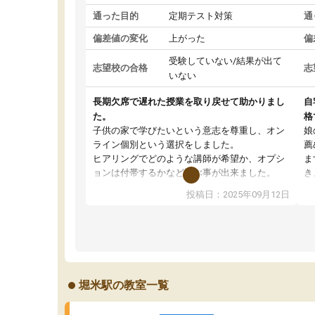
通った目的
定期テスト対策
通
偏差値の変化
上がった
偏
受験していない/結果が出て
志望校の合格
志
いない
長期欠席で遅れた授業を取り戻せて助かりまし
自
た。
格
子供の家で学びたいという意志を尊重し、オン
娘
ライン個別という選択をしました。
薦
ヒアリングでどのような講師が希望か、オプシ
ま
ョンは付帯するかなど選ぶ事が出来ました。
き
講師とのマッチング後講師との初回ミーティン
に
投稿日：2025年09月12日
グを行い、その講師で良いか他の講師を希望す
思
るか子供との相性も見てから講師を決定する事
(
ができます。
ュ
うちの子は、初回面談の講師の方で決定しまし
は
た。
内
出
堀米駅の教室一覧
オンラインツールを使用した単語帳の共有があ
な
り宿題もそちらで出される形でした。
ま
2ヶ月で担当講師の方がお辞めになると言う事で
が