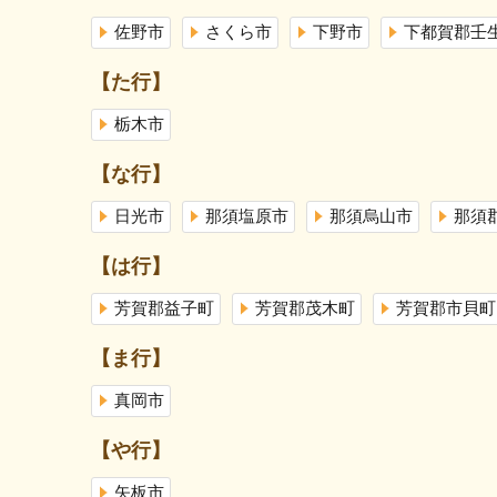
佐野市
さくら市
下野市
下都賀郡壬
【た行】
栃木市
【な行】
日光市
那須塩原市
那須烏山市
那須
【は行】
芳賀郡益子町
芳賀郡茂木町
芳賀郡市貝町
【ま行】
真岡市
【や行】
矢板市