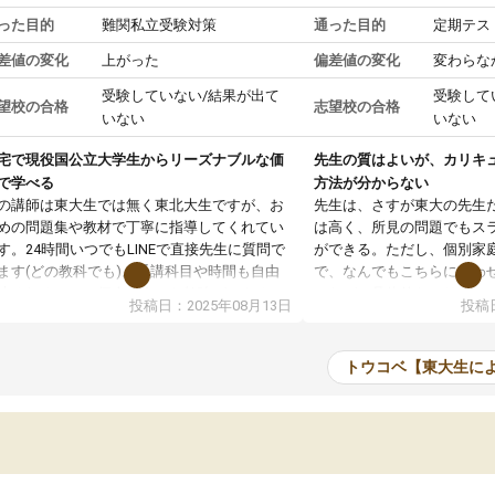
った目的
難関私立受験対策
通った目的
定期テス
差値の変化
上がった
偏差値の変化
変わらな
受験していない/結果が出て
受験して
望校の合格
志望校の合格
いない
いない
宅で現役国公立大学生からリーズナブルな価
先生の質はよいが、カリキ
で学べる
方法が分からない
の講師は東大生では無く東北大生ですが、お
先生は、さすが東大の先生
めの問題集や教材で丁寧に指導してくれてい
は高く、所見の問題でもス
す。24時間いつでもLINEで直接先生に質問で
ができる。ただし、個別家
ます(どの教科でも)。受講科目や時間も自由
で、なんでもこちらに合わ
決めれるので、個人に合った勉強ができると
のだが、具体的なカリキュ
投稿日：2025年08月13日
投稿日
います。カリキュラム相談みたいなのがあり
は、授業の先取り学習をす
有料)、受験までにどんなことをどんなスケジ
書を一緒に進めていくよう
ールでやっていくか相談したのですが、それ
いただいたが、1時間の時
トウコベ【東大生に
いまいち期待したものではなくふわっとした
範囲は限られており、それ
容でした。それでも明らかに本人のやる気も
進めて良いように思った。
ましたし、苦手科目が楽しくなってきたよう
りに高いため、有意義な利
ので、トウコベにお願いして良かったと思い
たが、大学生の先生からは
す。講師も合わなければチェンジできます
なく、上手い活用の仕方が
、娘は3科目ともずっと同じ先生です。
とした。学校の授業につい