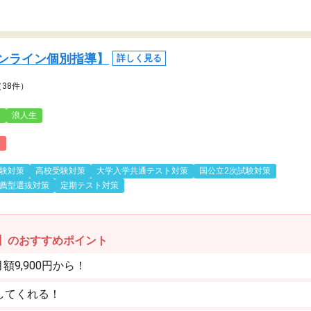
ンライン個別指導】
詳しく見る
（38件）
3
浪人生
)
験対策
高校受験対策
大学入学共通テスト対策
国公立2次試験対策
薦型選抜対策
定期テスト対策
】のおすすめポイント
9,900円から！
してくれる！