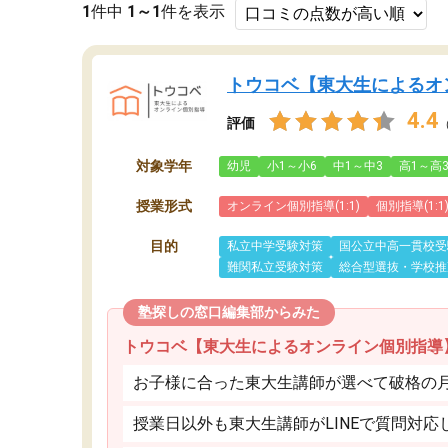
1
件中
1～1
件を表示
トウコベ【東大生によるオ
4.4
評価
対象学年
幼児
小1～小6
中1～中3
高1～高
授業形式
オンライン個別指導(1:1)
個別指導(1:1
目的
私立中学受験対策
国公立中高一貫校受
難関私立受験対策
総合型選抜・学校推
塾探しの窓口編集部からみた
トウコベ【東大生によるオンライン個別指導
お子様に合った東大生講師が選べて破格の月額
授業日以外も東大生講師がLINEで質問対応