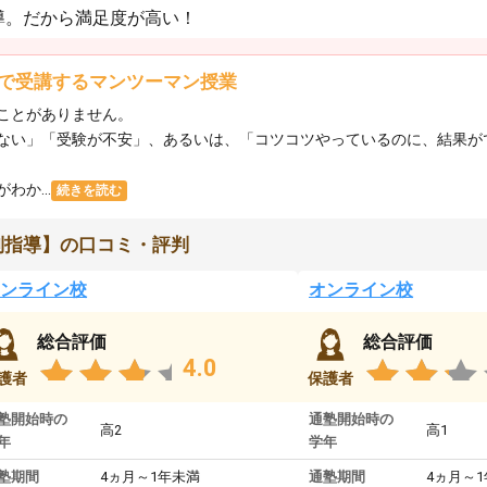
導。だから満足度が高い！
で受講するマンツーマン授業
ことがありません。
ない」「受験が不安」、あるいは、「コツコツやっているのに、結果が
か...
続きを読む
別指導】の口コミ・評判
ンライン校
オンライン校
総合評価
総合評価
4.0
護者
保護者
塾開始時の
通塾開始時の
高2
高1
年
学年
塾期間
4ヵ月～1年未満
通塾期間
4ヵ月～