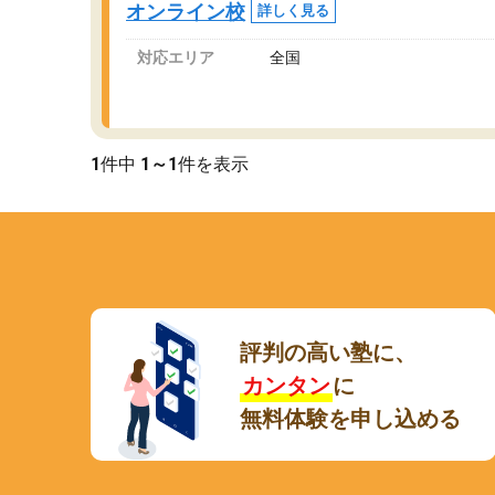
オンライン校
詳しく見る
講師変更の申し出があり、あまりに短期での変
更だった為、塾に通う事にして退会しました。
対応エリア
全国
遅れも取り戻せ、授業内容や講師の方は良かっ
たと思います。
1
件中
1～1
件を表示
評判の高い塾に、
カンタン
に
無料体験を申し込める