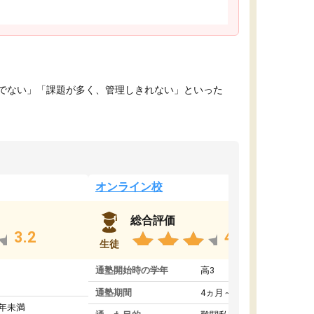
でない」「課題が多く、管理しきれない」といった
オンライン校
総合評価
3.2
4.4
生徒
通塾開始時の学年
高3
通塾期間
4ヵ月～1年未満
1年未満