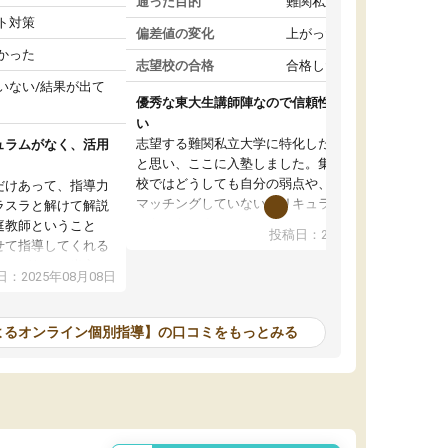
通った目的
難関私立受験対策
ト対策
偏差値の変化
上がった
かった
志望校の合格
合格した
いない/結果が出て
優秀な東大生講師陣なので信頼性や安心感が高
い
志望する難関私立大学に特化した準備をしたい
ュラムがなく、活用
と思い、ここに入塾しました。集団指導の予備
校ではどうしても自分の弱点や、志望校対策に
だけあって、指導力
マッチングしていないカリキュラムに不安を感
ラスラと解けて解説
じたからです。
庭教師ということ
投稿日：2024年02月19日
また受験のノウハウを蓄積している優秀な東大
せて指導してくれる
生講師陣をそろえていることや、完全オンライ
ラムがない。当方
：2025年08月08日
ン制というのも、ここを選んだ重要なポイント
るため、学校の教科
です。実際に入塾してみると、きめ細かいマン
な形で活用をさせて
ツーマン指導によって、自分の志望校にふさわ
間を使って進められる
よるオンライン個別指導】の口コミをもっとみる
しいオリジナルのカリキュラムを提案してくれ
であれば自学自習で
ました。
1時間の代金がそれな
また24時間いつでもLINEで講師に相談できるの
用の仕方をしたかっ
で、深夜に家で勉強していて疑問や不安が生じ
これといった提案も
ても、直ぐに解消できたのは、大きなメリット
分からず辞めること
と感じました。
ていけない子にはい