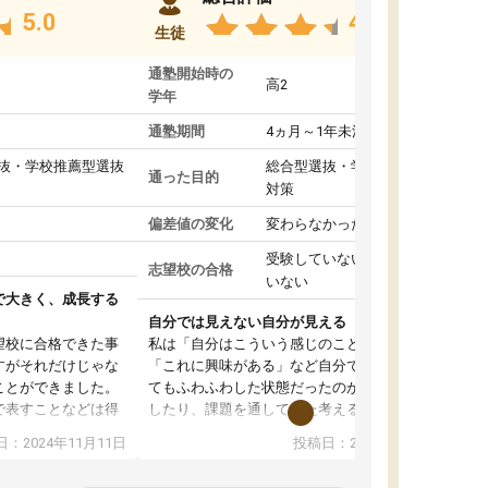
5.0
4.8
生徒
通塾開始時の
高2
学年
通塾期間
4ヵ月～1年未満
抜・学校推薦型選抜
総合型選抜・学校推薦型選抜
通った目的
対策
偏差値の変化
変わらなかった
受験していない/結果が出て
志望校の合格
いない
で大きく、成長する
自分では見えない自分が見える
望校に合格できた事
私は「自分はこういう感じのことがしたい」
すがそれだけじゃな
「これに興味がある」など自分で自己分析をし
ことができました。
てもふわふわした状態だったのが、コーチと話
で表すことなどは得
したり、課題を通してまた考えることで、もっ
話すことやコミュニ
と詳しく自分のことが理解できました。いつで
：2024年11月11日
投稿日：2024年10月31日
手でした。
も質問できるので、そこも1つの魅力です。ま
同じ学年の方々と関
た、はたらく部にいる生徒達は意識高い系の子