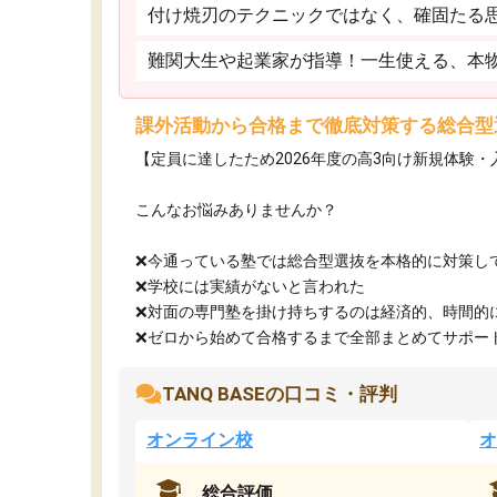
付け焼刃のテクニックではなく、確固たる
難関大生や起業家が指導！一生使える、本
課外活動から合格まで徹底対策する総合型
【定員に達したため2026年度の高3向け新規体験
こんなお悩みありませんか？
❌今通っている塾では総合型選抜を本格的に対策し
❌学校には実績がないと言われた
❌対面の専門塾を掛け持ちするのは経済的、時間的
❌ゼロから始めて合格するまで全部まとめてサポート.
TANQ BASEの口コミ・評判
オンライン校
オ
総合評価