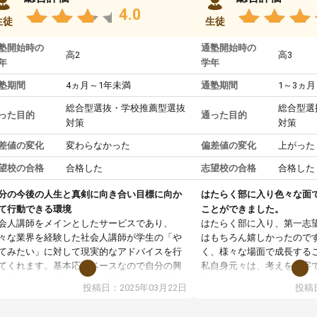
4.0
生徒
生徒
塾開始時の
通塾開始時の
高2
高3
年
学年
塾期間
4ヵ月～1年未満
通塾期間
1～3ヵ月
総合型選抜・学校推薦型選抜
総合型選
った目的
通った目的
対策
対策
差値の変化
変わらなかった
偏差値の変化
上がった
望校の合格
合格した
志望校の合格
合格した
分の今後の人生と真剣に向き合い目標に向か
はたらく部に入り色々な面
て行動できる環境
ことができました。
会人講師をメインとしたサービスであり、
はたらく部に入り、第一志
々な業界を経験した社会人講師が学生の「や
はもちろん嬉しかったので
てみたい」に対して現実的なアドバイスを行
く、様々な場面で成長する
てくれます。基本応援ベースなので自分の興
私自身元々は、考えを文字
分野について学生知識では思いつかない部分
意だったのですが、人前で
投稿日：2025年03月22日
投稿日
で深ぼる事が出来ます。
ケーションをとることが苦
合型選抜対策として志望理由書・面接・小論
しかし、はたらく部に入り