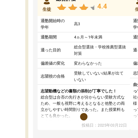
4.4
生徒
通塾開始時の
通
高3
学年
学
通塾期間
4ヵ月～1年未満
通
総合型選抜・学校推薦型選抜
通った目的
通
対策
偏差値の変化
変わらなかった
偏
受験していない/結果が出て
志
志望校の合格
いない
自
志望動機などの書類の添削が丁寧でした！
っ
総合型は合否の先行きが分からない受験方式な
社
ため、一般も視野に考えるとなると他塾との両
様
立がしやすい時間割りであった。また授業料も
っ
とても良かった。
っ
総合型の多くの塾は大学生が見ることが多い
味
投稿日：2025年03月22日
が、はたらく部総合型コースは大学生の目だけ
ま
でなく、数人の大人にも目を通して頂ける。そ
総