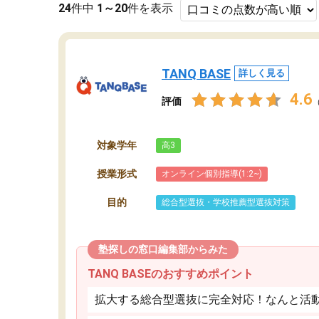
24
件中
1～20
件を表示
TANQ BASE
詳しく見る
4.6
評価
対象学年
高3
授業形式
オンライン個別指導(1:2~)
目的
総合型選抜・学校推薦型選抜対策
塾探しの窓口編集部からみた
TANQ BASEのおすすめポイント
拡大する総合型選抜に完全対応！なんと活