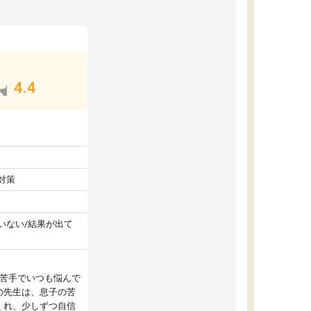
4.4
対策
いない/結果が出て
が苦手でいつも悩んで
の先生は、息子の苦
くれ、少しずつ自信