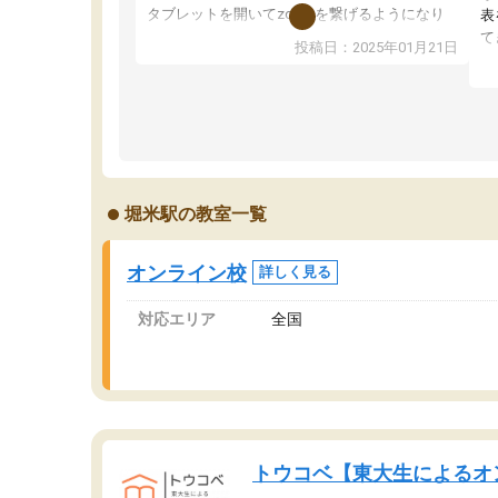
タブレットを開いてzoomを繋げるようになり
表
ました！5科目なんでもOKなのもとても気に入
て
投稿日：2025年01月21日
っています
オ
成績もだいぶ下の方でしたが、通い始めて1年ほ
い
どだった今では平均点以上の科目が増えてきま
か
した！あと1年受験まであるので無料の週末教室
て
を使用しながら頑張って欲しいと思います！
堀米駅の教室一覧
オンライン校
詳しく見る
対応エリア
全国
トウコベ【東大生によるオ