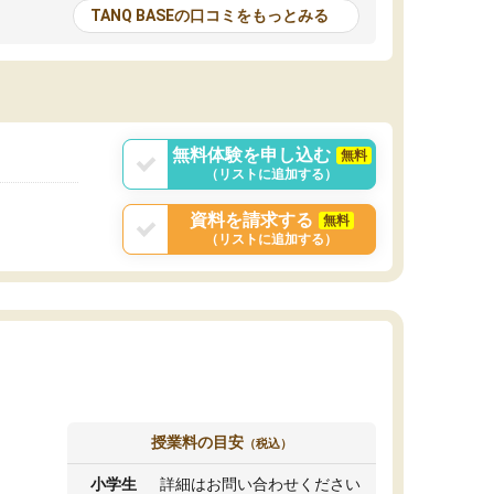
とる機会が増えたり
が多いので、その子達に感化されて自分も『も
TANQ BASEの口コミをもっとみる
次試験対策の面接練
っと何かに取り組んでみよう』と思えます。
てもらい飛躍的に成
はたらく部はオンラインなので、色々な場所の
面接自体も試験まで
コーチも生徒がいて、みんなフレンドリーなの
した。その結果本番
で気軽に話せるのでとても楽しいです。
りと伝えることもで
ことができました。
無料体験を申し込む
無料
（リストに追加する）
資料を請求する
無料
（リストに追加する）
授業料の目安
（税込）
小学生
詳細はお問い合わせください