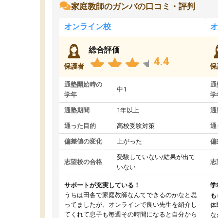
家庭教師のガンバの口コミ・評判
オンライン校
オ
総合評価
4.4
保護者
保
通塾開始時の
通
中1
学年
学
通塾期間
1年以上
通
通った目的
高校受験対策
通
偏差値の変化
上がった
偏
受験していない/結果が出て
志望校の合格
志
いない
サポートが充実している！
学
うちは田舎で家庭教師なんてできるのかなと思
も
ってましたが、オンラインで良い先生を紹介し
体
てくれて息子も毎週その時間になると自分から
な