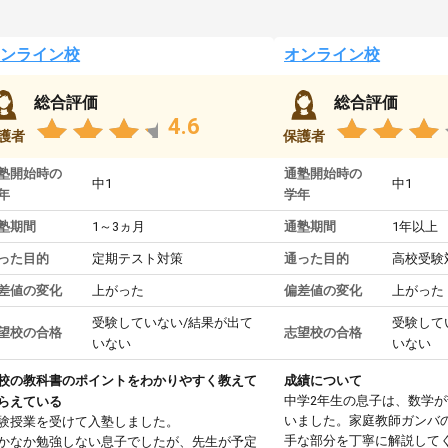
ンライン校
オンライン校
総合評価
総合評価
4.6
護者
保護者
塾開始時の
通塾開始時の
中1
中1
年
学年
塾期間
1～3ヵ月
通塾期間
1年以上
った目的
定期テスト対策
通った目的
高校受験
差値の変化
上がった
偏差値の変化
上がった
受験していない/結果が出て
受験して
望校の合格
志望校の合格
いない
いない
校の教科書のポイントをわかりやすく教えて
成績について
中学2年生の息子は、数学
らえている
いました。家庭教師ガンバ
験授業を受けて入塾しました。
手な部分を丁寧に解説して
かなか勉強しない息子でしたが、先生が予定