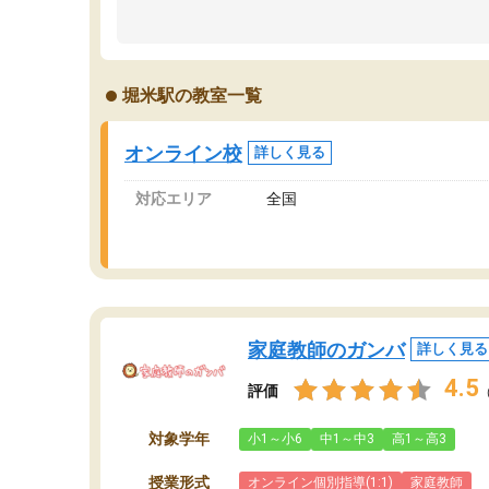
のため多くの意見を聞くことができ、より良い
文
ものを推敲することが可能だ。
て
どの人も優しく、親身に接してくださるのでや
う
る気も出て、良かったです！！
計
堀米駅の教室一覧
る
い
会
オンライン校
詳しく見る
の
対応エリア
全国
家庭教師のガンバ
詳しく見る
4.5
評価
対象学年
小1～小6
中1～中3
高1～高3
授業形式
オンライン個別指導(1:1)
家庭教師