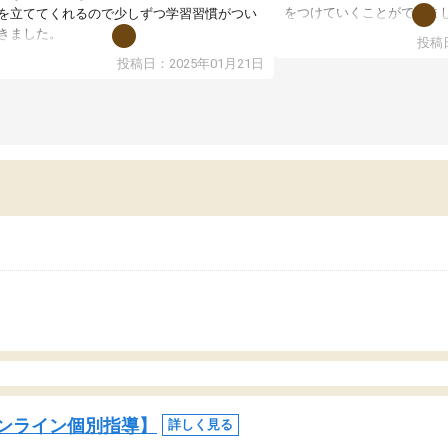
をつけていくことができま
を立ててくれるので少しずつ学習習慣がつい
期テストの成績が10点以上
きました。
投稿日
ても喜んでいます。
ンラインで週に一度の受講ですが、指導が無
投稿日：2025年01月21日
日も予定表に基づいて勉強したり、LINEでわ
らないところを質問できるのでとても助かっ
います。
ンライン個別指導】
詳しく見る