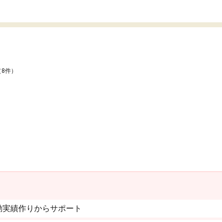
（8件）
動実績作りからサポート