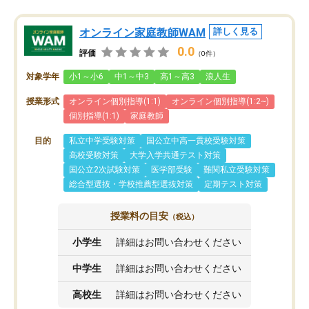
オンライン家庭教師WAM
詳しく見る
0.0
評価
（0件）
対象学年
小1～小6
中1～中3
高1～高3
浪人生
授業形式
オンライン個別指導(1:1)
オンライン個別指導(1:2~)
個別指導(1:1)
家庭教師
目的
私立中学受験対策
国公立中高一貫校受験対策
高校受験対策
大学入学共通テスト対策
国公立2次試験対策
医学部受験
難関私立受験対策
総合型選抜・学校推薦型選抜対策
定期テスト対策
授業料の目安
（税込）
小学生
詳細はお問い合わせください
中学生
詳細はお問い合わせください
高校生
詳細はお問い合わせください