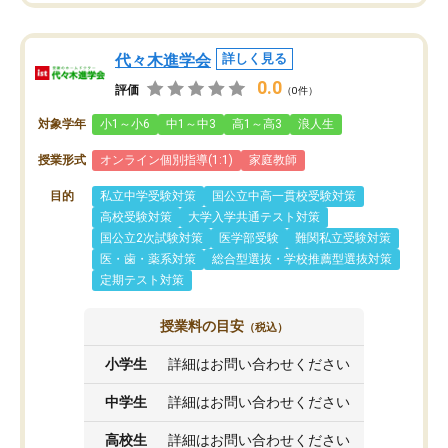
代々木進学会
詳しく見る
0.0
評価
（0件）
対象学年
小1～小6
中1～中3
高1～高3
浪人生
授業形式
オンライン個別指導(1:1)
家庭教師
目的
私立中学受験対策
国公立中高一貫校受験対策
高校受験対策
大学入学共通テスト対策
国公立2次試験対策
医学部受験
難関私立受験対策
医・歯・薬系対策
総合型選抜・学校推薦型選抜対策
定期テスト対策
授業料の目安
（税込）
小学生
詳細はお問い合わせください
中学生
詳細はお問い合わせください
高校生
詳細はお問い合わせください