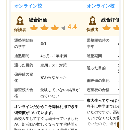
オンライン校
オンライン校
総合評価
総合評価
4.4
保護者
保護者
通塾開始時
通塾開始時の
高1
高3
の学年
学年
通塾期間
4ヵ月～1年未満
通塾期間
4ヵ月
通った目的
定期テスト対策
大学入
通った目的
対策
偏差値の変
変わらなかった
化
偏差値の変化
上がっ
志望校の合
受験していない/結果が
志望校の合格
合格し
格
出ていない
東大生ってやっぱりすご
息子は中学まではそこそ
オンラインだからこそ毎日利用でき学
いたのですが、高校に入
習習慣がついています。
ていけなくなり対面の塾
高校入学してすぐは頑張っていました
でいたので、違うアプロ
が、部活動が忙しくなって学習時間が
考えて入りました。地元