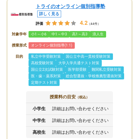
トライのオンライン個別指導塾
詳しく見る
4.2
評価
（44件）
対象学年
小1～小6
中1～中3
高1～高3
浪人生
授業形式
オンライン個別指導(1:1)
目的
私立中学受験対策
国公立中高一貫校受験対策
高校受験対策
大学入学共通テスト対策
国公立2次試験対策
医学部受験
難関私立受験対策
医・歯・薬系対策
総合型選抜・学校推薦型選抜対策
定期テスト対策
授業料の目安
（税込）
小学生
詳細はお問い合わせください
中学生
詳細はお問い合わせください
高校生
詳細はお問い合わせください