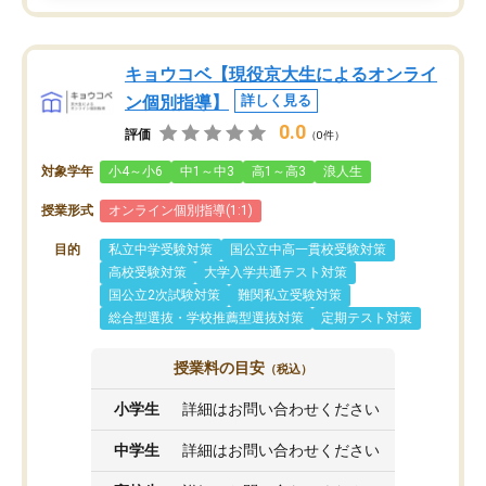
キョウコベ【現役京大生によるオンライ
ン個別指導】
詳しく見る
0.0
評価
（0件）
対象学年
小4～小6
中1～中3
高1～高3
浪人生
授業形式
オンライン個別指導(1:1)
目的
私立中学受験対策
国公立中高一貫校受験対策
高校受験対策
大学入学共通テスト対策
国公立2次試験対策
難関私立受験対策
総合型選抜・学校推薦型選抜対策
定期テスト対策
授業料の目安
（税込）
小学生
詳細はお問い合わせください
中学生
詳細はお問い合わせください