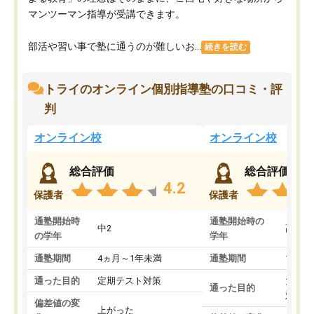
マンツーマン指導が受講できます。
部活や習い事で塾に通うのが難しいお...
続きを読む
トライのオンライン個別指導塾の口コミ・評
判
オンライン校
オンライン校
総合評価
総合評価
4.2
保護者
保護者
通塾開始時
通塾開始時の
中2
高3
の学年
学年
通塾期間
4ヵ月～1年未満
通塾期間
1～3
通った目的
定期テスト対策
大学入
通った目的
対策
偏差値の変
上がった