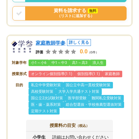
資料を請求する
無料
（リストに追加する）
家庭教師学参
詳しく見る
0.0
評価
（0件）
対象学年
小1～小6
中1～中3
高1～高3
浪人生
授業形式
オンライン個別指導(1:1)
個別指導(1:1)
家庭教師
目的
私立中学受験対策
国公立中高一貫校受験対策
高校受験対策
大学入学共通テスト対策
国公立2次試験対策
医学部受験
難関私立受験対策
医・歯・薬系対策
総合型選抜・学校推薦型選抜対策
定期テスト対策
授業料の目安
（税込）
小学生
詳細はお問い合わせください