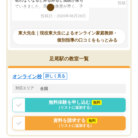
取れなくなるとみるみると成績が落ち
投稿日：20
で、当初は模試でD判定
ていきました。高校の進度が早く、子
していたのですが、やは
供も家に帰って勉強の話すると嫌な反
投稿日：2026年06月26日
験勉強に詳しく、先生か
応を示します。東大先生にお願いして
受け合格できました。ま
からは効率的な計画を先生が立ててく
自習室が毎日使えていつ
れるので、親としても安心です。毎日
東大先生｜現役東大生によるオンライン家庭教師・
るのが心強かったようで
使える自習室とかもあり、わからない
個別指導の口コミをもっとみる
謝です。
ところがあれば先生が回答してくれる
のも重宝しています。
足尾駅の教室一覧
オンライン校
詳しく見る
対応エリア
全国
無料体験を申し込む
無料
（リストに追加する）
資料を請求する
無料
（リストに追加する）