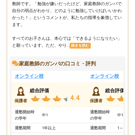
教師です。「勉強が嫌いだったけど、家庭教師のガンバで
自分の弱点がわかり、どのように勉強していけばいいかわ
かった！」というコメントが、私たちの指導を象徴してい
ます。
すべてのお子さんは、本心では「できるようになりたい」
と願っています。ただ、やり...
続きを読む
家庭教師のガンバの口コミ・評判
オンライン校
オンライン校
総合評価
総合評価
4.4
保護者
保護者
通塾開始時
通塾開始時
中1
中1
の学年
の学年
通塾期間
1年以上
通塾期間
1～3ヵ月