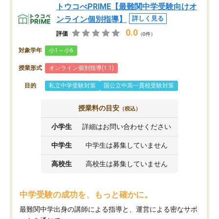
トウコべPRIME【最難関中学受験向けオ
ンライン個別指導】
詳しく見る
0.0
評価
（0件）
対象学年
小1～小6
授業形式
オンライン個別指導(1:1)
目的
私立中学受験対策
国公立中高一貫校受験対策
授業料の目安
（税込）
小学生
詳細はお問い合わせください
中学生
中学生は募集していません
高校生
高校生は募集していません
中学受験の成功を、もっと確かに。
最難関中学出身の講師による指導と、運営による密なサポ