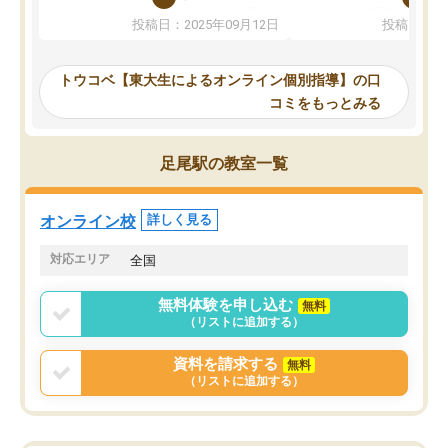
か、オプションは付帯するかなど選ぶ
教科でも)。受講科目や
投稿日：2025年09月12日
投稿日：20
事が出来ました。
めれるので、個人に合っ
講師とのマッチング後講師との初回ミ
ると思います。カリキュ
ーティングを行い、その講師で良いか
いなのがあり(有料)、受
トウコベ【東大生によるオンライン個別指導】の口
他の講師を希望するか子供との相性も
ことをどんなスケジュー
コミをもっとみる
見てから講師を決定する事ができま
くか相談したのですが、
す。
ち期待したものではなく
うちの子は、初回面談の講師の方で決
内容でした。それでも明
足尾駅の教室一覧
定しました。
やる気も出ましたし、苦
くなってきたようなので
オンラインツールを使用した単語帳の
お願いして良かったと思
オンライン校
詳しく見る
共有があり宿題もそちらで出される形
も合わなければチェンジ
でした。
娘は3科目ともずっと同
対応エリア
全国
2ヶ月で担当講師の方がお辞めになると
言う事で講師変更の申し出があり、あ
無料体験を申し込む
無料
まりに短期での変更だった為、塾に通
（リストに追加する）
う事にして退会しました。遅れも取り
戻せ、授業内容や講師の方は良かった
資料を請求する
無料
と思います。
（リストに追加する）