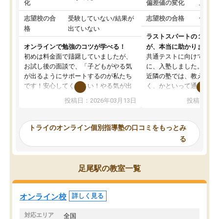
化
偏差値の変化
上がっ
志望校の合
受験していない/結果が
志望校の合格
合格し
格
出ていない
ラストスパートの１か月
オンラインで勉強のコツが学べる！
が、本当に助かりました
初めは料金面で躊躇していましたが、
共通テストに向けての追
お試し後の面談で、「子どもがやる気
に、入塾しました。田舎
が出るようにサポートするのが私たち
近隣の塾では、教えても
です！安心してください！やる気が出
く、かといって通うには
ないのは私たち講師の責任です」と言
が、トライならオンライ
投稿日：2026年03月13日
投稿日：20
ってくださり、確かに！と考えて、思
可能なので本当に助かり
い切って入塾しました。英語が苦手だ
テストの内容重視でした
ったんですが、学生の先生から学ぶこ
らないところをピンポイ
トライのオンライン個別指導塾の口コミをもっとみ
とで、勉強のコツみたいなものをつか
頂いて、とてもわかりや
る
み、徐々に成績が上がったらいいなと
していました。一生を左
思っていました。何が今足りないのか
スト、多少お金がかかっ
を的確に指導いただき、子どももびっ
思い切って入塾してよか
足尾駅の教室一覧
くりするほど楽しんでやる気を持って
塾を受けています。狙い通り、少しず
つ成績も上がり、苦手意識も無くなっ
オンライン校
詳しく見る
てきたので、さらに苦手な数学も追加
でお願いしました。来年の高校受験に
対応エリア
全国