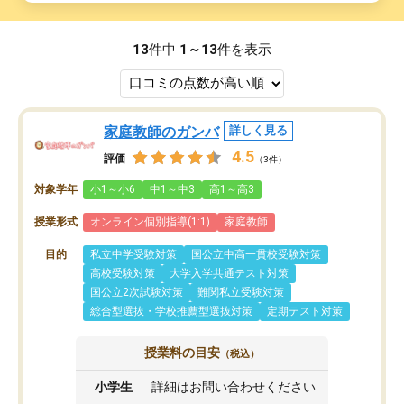
13
件中
1～13
件を表示
家庭教師のガンバ
詳しく見る
4.5
評価
（3件）
対象学年
小1～小6
中1～中3
高1～高3
授業形式
オンライン個別指導(1:1)
家庭教師
目的
私立中学受験対策
国公立中高一貫校受験対策
高校受験対策
大学入学共通テスト対策
国公立2次試験対策
難関私立受験対策
総合型選抜・学校推薦型選抜対策
定期テスト対策
授業料の目安
（税込）
小学生
詳細はお問い合わせください