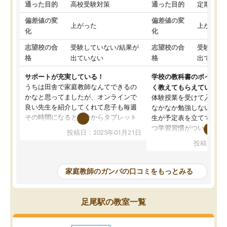
通った目的
高校受験対策
通った目的
定期テス
偏差値の変
偏差値の変
上がった
上がった
化
化
志望校の合
受験していない/結果が
志望校の合
受験して
格
出ていない
格
出ていな
サポートが充実している！
学校の教科書のポイント
うちは田舎で家庭教師なんてできるの
く教えてもらえている
かなと思ってましたが、オンラインで
体験授業を受けて入塾し
良い先生を紹介してくれて息子も毎週
なかなか勉強しない息子
その時間になると自分からタブレット
生が予定表を立ててくれ
を開いてzoomを繋げるようになりまし
つ学習習慣がついてきま
投稿日：2025年01月21日
た！5科目なんでもOKなのもとても気
オンラインで週に一度の
投稿日：20
に入っています
指導が無い日も予定表に
成績もだいぶ下の方でしたが、通い始
したり、LINEでわから
めて1年ほどだった今では平均点以上の
問できるのでとても助か
家庭教師のガンバの口コミをもっとみる
科目が増えてきました！あと1年受験ま
であるので無料の週末教室を使用しな
がら頑張って欲しいと思います！
足尾駅の教室一覧