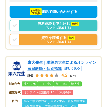
向けて頑張っています。
通話
電話で問い合わせする
無料
無料体験を申し込む
無料
（リストに追加する）
資料を請求する
無料
（リストに追加する）
東大先生｜現役東大生によるオンライン
家庭教師・個別指導
詳しく見る
4.2
評価
（10件）
対象学年
小4～小6
中1～中3
高1～高3
浪人生
授業形式
オンライン個別指導(1:1)
家庭教師
目的
私立中学受験対策
国公立中高一貫校受験対策
高校受験対策
大学入学共通テスト対策