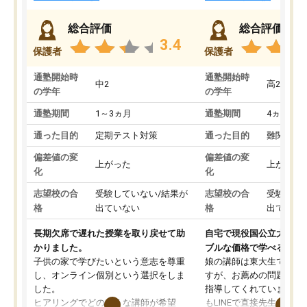
総合評価
総合評価
3.4
保護者
保護者
通塾開始時
通塾開始時
中2
高2
の学年
の学年
通塾期間
1～3ヵ月
通塾期間
4ヵ月～1
通った目的
定期テスト対策
通った目的
難関私立
偏差値の変
偏差値の変
上がった
上がった
化
化
志望校の合
受験していない/結果が
志望校の合
受験して
格
出ていない
格
出ていな
長期欠席で遅れた授業を取り戻せて助
自宅で現役国公立大学生
かりました。
ブルな価格で学べる
子供の家で学びたいという意志を尊重
娘の講師は東大生では無
し、オンライン個別という選択をしま
すが、お薦めの問題集や
した。
指導してくれています。2
ヒアリングでどのような講師が希望
もLINEで直接先生に質問