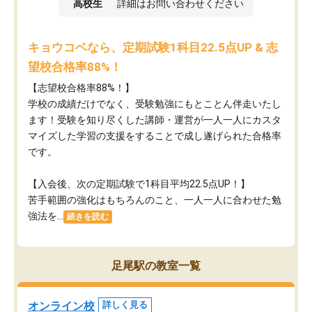
高校生
詳細はお問い合わせください
キョウコベなら、定期試験1科目22.5点UP & 志
望校合格率88%！
【志望校合格率88%！】
学校の成績だけでなく、受験勉強にもとことん伴走いたし
ます！受験を知り尽くした講師・運営が​一人一人にカスタ
マイズした学習の支援をすることで成し遂げられた合格率
です。
【入会後、次の定期試験で1科目平均22.5点UP！】
苦手範囲の強化はもちろんのこと、​一人一人に合わせた勉
強法を...
続きを読む
足尾駅の教室一覧
オンライン校
詳しく見る