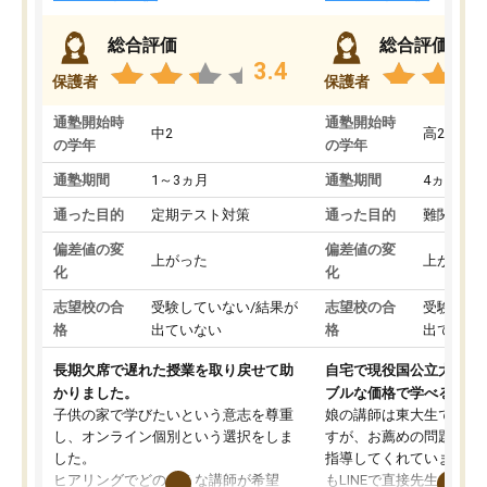
総合評価
総合評価
3.4
保護者
保護者
通塾開始時
通塾開始時
中2
高2
の学年
の学年
通塾期間
1～3ヵ月
通塾期間
4ヵ月～1
通った目的
定期テスト対策
通った目的
難関私立
偏差値の変
偏差値の変
上がった
上がった
化
化
志望校の合
受験していない/結果が
志望校の合
受験して
格
出ていない
格
出ていな
長期欠席で遅れた授業を取り戻せて助
自宅で現役国公立大学生
かりました。
ブルな価格で学べる
子供の家で学びたいという意志を尊重
娘の講師は東大生では無
し、オンライン個別という選択をしま
すが、お薦めの問題集や
した。
指導してくれています。2
ヒアリングでどのような講師が希望
もLINEで直接先生に質問