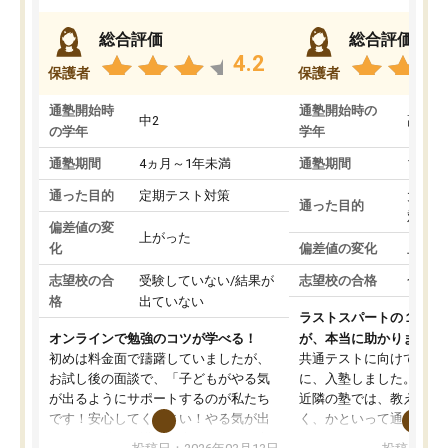
総合評価
総合評価
4.2
保護者
保護者
通塾開始時
通塾開始時の
中2
高3
の学年
学年
通塾期間
4ヵ月～1年未満
通塾期間
1～3
通った目的
定期テスト対策
大学入
通った目的
対策
偏差値の変
上がった
化
偏差値の変化
上がっ
志望校の合
受験していない/結果が
志望校の合格
合格し
格
出ていない
ラストスパートの１か月
オンラインで勉強のコツが学べる！
が、本当に助かりました
初めは料金面で躊躇していましたが、
共通テストに向けての追
お試し後の面談で、「子どもがやる気
に、入塾しました。田舎
が出るようにサポートするのが私たち
近隣の塾では、教えても
です！安心してください！やる気が出
く、かといって通うには
ないのは私たち講師の責任です」と言
が、トライならオンライ