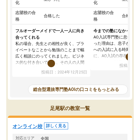
化
化
志望校の合
志望校の合
合格した
合格した
格
格
フルオーダーメイドで一人一人に向き
今までの塾になかったA
AO入試専門塾に息子を
合ってくれる
った理由は、息子が高校
私の場合、先生との相性が良く、プラ
への入試に入る時期に差
イベートなことから勉強のことまで幅
に、AO入試の存在を息
広く相談にのってくれました。ビジネ
してもその制度で合格し
ス的な付き合いでなく、その人の人間
投稿日：20
たことから、AOIに入塾
性までを適切に把握し、むきあってい
投稿日：2024年12月25日
思いました。
るなぁと強く感じることできました。
AOIでは、カウンセリン
また、他の先生の意見も聞いてみたい
で、AO入試を改めて知
と相談すると、他の先生も紹介してく
総合型選抜専門塾AOIの口コミをもっとみる
それに対しての具体的な
ださり、客観的なアドバイスもいただ
ことでした。更に子供の
くことができました（志望理由・自己
る適正等についても詳し
PR等の添削において）。そして、なに
足尾駅の教室一覧
でき、メンターの方々も
より自習室が解放されている点がよか
けてらっしゃいますので
ったです。友達と好きな時間に自習
せることができました。
し、お互いを高めあえる環境がありま
オンライン校
詳しく見る
した。
対応エリア
全国