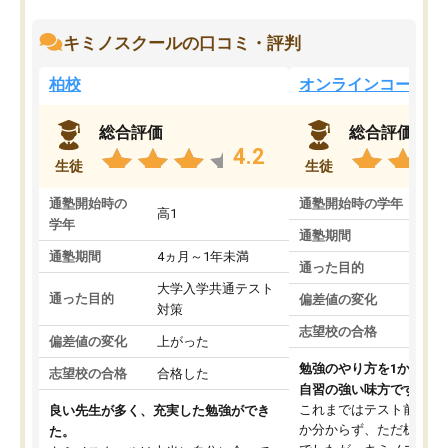
キミノスクールの口コミ・評判
柏校
オンラインコース
総合評価
総合評価
4.2
生徒
生徒
通塾開始時の
通塾開始時の学年
中
高1
学年
通塾期間
通塾期間
4ヵ月～1年未満
通った目的
大学入学共通テスト
通った目的
偏差値の変化
対策
志望校の合格
偏差値の変化
上がった
勉強のやり方を1から教
志望校の合格
合格した
自習の強い味方です。
これまではテスト前に何
良い先生が多く、充実した勉強ができ
か分からず、ただ机に座
た。