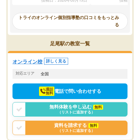
投稿日：2026年03月13日
投稿日：20
ってくださり、確かに！と考えて、思
可能なので本当に助かり
い切って入塾しました。英語が苦手だ
テストの内容重視でした
ったんですが、学生の先生から学ぶこ
らないところをピンポイ
トライのオンライン個別指導塾の口コミをもっとみ
とで、勉強のコツみたいなものをつか
頂いて、とてもわかりや
る
み、徐々に成績が上がったらいいなと
していました。一生を左
思っていました。何が今足りないのか
スト、多少お金がかかっ
を的確に指導いただき、子どももびっ
思い切って入塾してよか
足尾駅の教室一覧
くりするほど楽しんでやる気を持って
塾を受けています。狙い通り、少しず
つ成績も上がり、苦手意識も無くなっ
オンライン校
詳しく見る
てきたので、さらに苦手な数学も追加
でお願いしました。来年の高校受験に
対応エリア
全国
向けて頑張っています。
通話
電話で問い合わせする
無料
無料体験を申し込む
無料
（リストに追加する）
資料を請求する
無料
（リストに追加する）