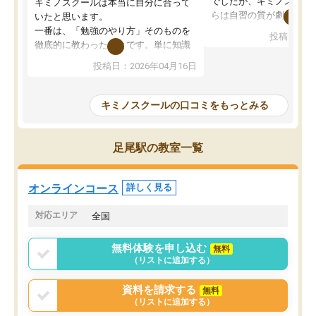
でしたが、キミノスクー
キミノスクールは本当に自分に合って
らは自習の質が劇的に変
いたと思います。
先生が毎日何をすべきか
一番は、「勉強のやり方」そのものを
投稿日：20
を明確にしてくれるので
徹底的に教わったことです。単に知識
ずに学習に取り組めるよ
を詰め込むのではなく、自学自習の習
投稿日：2026年04月16日
が一番の収穫です。
慣が身につくよう並走してくれるの
授業で教えてもらうとい
で、通塾日以外も机に向かうのが苦で
の仕方をコーチングして
はなくなりました。
キミノスクールの口コミをもっとみる
ルなので、家での学習習
身につきました。結果と
講師の方との距離も近く、親身なコー
た英語の偏差値が10以上
チングのおかげで、停滞期もモチベー
足尾駅の教室一覧
していた公立高校に無事
ションを維持できました。「やらされ
た。自分から学ぶ姿勢を
る勉強」から「目標のための勉強」へ
たい家庭には本当におす
意識が変わったことが、目標校への合
オンラインコース
詳しく見る
思います。
格に繋がったと思います。
対応エリア
全国
無料体験を申し込む
無料
（リストに追加する）
資料を請求する
無料
（リストに追加する）