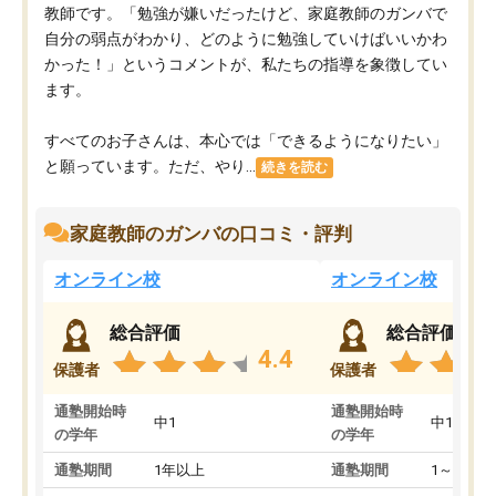
教師です。「勉強が嫌いだったけど、家庭教師のガンバで
自分の弱点がわかり、どのように勉強していけばいいかわ
かった！」というコメントが、私たちの指導を象徴してい
ます。
すべてのお子さんは、本心では「できるようになりたい」
と願っています。ただ、やり...
続きを読む
家庭教師のガンバの口コミ・評判
オンライン校
オンライン校
総合評価
総合評価
4.4
保護者
保護者
通塾開始時
通塾開始時
中1
中1
の学年
の学年
通塾期間
1年以上
通塾期間
1～3ヵ月