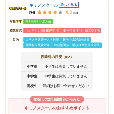
キミノスクール
詳しく見る
4.3
評価
（5件）
対象学年
高1～高3
浪人生
授業形式
オンライン個別指導(1:1)
個別指導(1:1)
自立型学習
目的
大学入学共通テスト対策
国公立2次試験対策
難関私立受験対策
総合型選抜・学校推薦型選抜対策
授業料の目安
（税込）
小学生
小学生は募集していません
中学生
中学生は募集していません
高校生
詳細はお問い合わせください
塾探しの窓口編集部からみた
キミノスクールのおすすめポイント