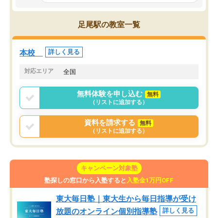
とっては難しい部分もあるのではない
しながら意欲的に取り組
かと思った。
常に効果を実感している
になった現在も大学受験
足尾駅の教室一覧
して利用しており、自信
すめできる塾です。
本校
詳しく見る
対応エリア
全国
無料体験を申し込む
無料
（リストに追加する）
資料を請求する
無料
（リストに追加する）
キャンペーン対象塾
塾探しの窓口から入塾すると
入塾金1万円OFF
東大毎日塾｜東大生から毎日指導が受け
放題のオンライン個別指導塾
詳しく見る