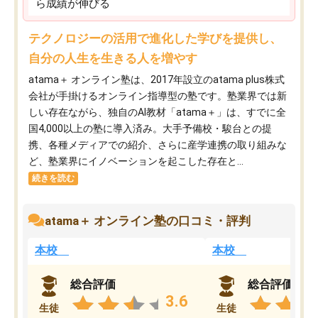
ら成績が伸びる
テクノロジーの活用で進化した学びを提供し、
自分の人生を生きる人を増やす
atama＋ オンライン塾は、2017年設立のatama plus株式
会社が手掛けるオンライン指導型の塾です。塾業界では新
しい存在ながら、独自のAI教材「atama＋」は、すでに全
国4,000以上の塾に導入済み。大手予備校・駿台との提
携、各種メディアでの紹介、さらに産学連携の取り組みな
ど、塾業界にイノベーションを起こした存在と...
続きを読む
atama＋ オンライン塾の口コミ・評判
本校
本校
総合評価
総合評価
3.6
生徒
生徒