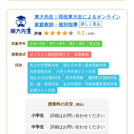
東大先生｜現役東大生によるオンライン
家庭教師・個別指導
詳しく見る
4.2
評価
（10件）
対象学年
小4～小6
中1～中3
高1～高3
浪人生
授業形式
オンライン個別指導(1:1)
家庭教師
目的
私立中学受験対策
国公立中高一貫校受験対策
高校受験対策
大学入学共通テスト対策
国公立2次試験対策
医学部受験
難関私立受験対策
医・歯・薬系対策
総合型選抜・学校推薦型選抜対策
定期テスト対策
授業料の目安
（税込）
小学生
詳細はお問い合わせください
中学生
詳細はお問い合わせください