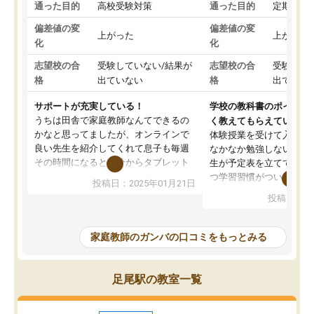
通った目的
高校受験対策
通った目的
定期テス
偏差値の変
偏差値の変
上がった
上がった
化
化
志望校の合
受験していない/結果が
志望校の合
受験して
格
出ていない
格
出ていな
サポートが充実している！
学校の教科書のポイント
うちは田舎で家庭教師なんてできるの
く教えてもらえている
かなと思ってましたが、オンラインで
体験授業を受けて入塾し
良い先生を紹介してくれて息子も毎週
なかなか勉強しない息子
その時間になると自分からタブレット
生が予定表を立ててくれ
を開いてzoomを繋げるようになりまし
つ学習習慣がついてきま
投稿日：2025年01月21日
た！5科目なんでもOKなのもとても気
オンラインで週に一度の
投稿日：20
に入っています
指導が無い日も予定表に
成績もだいぶ下の方でしたが、通い始
したり、LINEでわから
めて1年ほどだった今では平均点以上の
問できるのでとても助か
家庭教師のガンバの口コミをもっとみる
科目が増えてきました！あと1年受験ま
であるので無料の週末教室を使用しな
がら頑張って欲しいと思います！
足尾駅の教室一覧