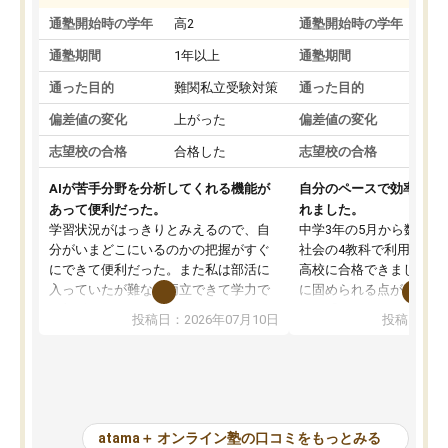
通塾開始時の学年
高2
通塾開始時の学年
中
通塾期間
1年以上
通塾期間
通った目的
難関私立受験対策
通った目的
偏差値の変化
上がった
偏差値の変化
志望校の合格
合格した
志望校の合格
AIが苦手分野を分析してくれる機能が
自分のペースで効率よく
あって便利だった。
れました。
学習状況がはっきりとみえるので、自
中学3年の5月から数学・
分がいまどこにいるのかの把握がすぐ
社会の4教科で利用し、偏
にできて便利だった。また私は部活に
高校に合格できました。
入っていたが難なく両立できて学力で
に固められる点が魅力で
も部活でも結果を残すことができてよ
れる「ウォームアップ」
投稿日：2026年07月10日
投稿日：20
かった。また問題演習の際に、自分が
項目のおかげで、手軽に
一度間違えた問題を繰り返し学習でき
せられます。何度も間違
たので苦手だった英語の克服につなが
「特訓」項目で徹底的に
った点もよかった。ただAIをアピール
め、苦手克服に非常に役
して活用するのは良かった点もあった
また、その日の勉強時間
が、自分で自分の管理ができない人に
元数が可視化されるので
atama＋ オンライン塾の口コミをもっとみる