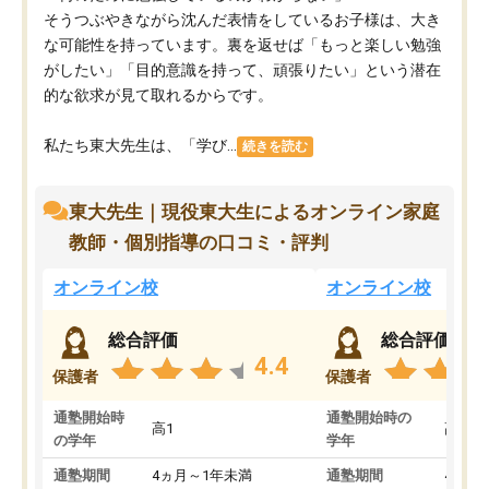
そうつぶやきながら沈んだ表情をしているお子様は、大き
な可能性を持っています。裏を返せば「もっと楽しい勉強
がしたい」「目的意識を持って、頑張りたい」という潜在
的な欲求が見て取れるからです。
私たち東大先生は、「学び...
続きを読む
東大先生｜現役東大生によるオンライン家庭
教師・個別指導の口コミ・評判
オンライン校
オンライン校
総合評価
総合評価
4.4
保護者
保護者
通塾開始時
通塾開始時の
高1
高3
の学年
学年
通塾期間
4ヵ月～1年未満
通塾期間
4ヵ月