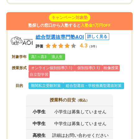
キャンペーン対象塾
塾探しの窓口から入塾すると
入塾金1万円OFF
総合型選抜専門塾AOI
詳しく見る
4.3
評価
（3件）
対象学年
高1～高3
浪人生
授業形式
オンライン個別指導(1:1)
個別指導(1:1)
映像授業
自立型学習
目的
難関私立受験対策
総合型選抜・学校推薦型選抜対策
授業料の目安
（税込）
小学生
小学生は募集していません
中学生
中学生は募集していません
高校生
詳細はお問い合わせください