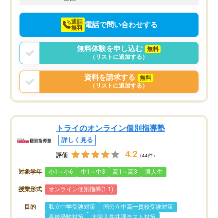
通話
電話で問い合わせする
無料
無料体験を申し込む
無料
（リストに追加する）
資料を請求する
無料
（リストに追加する）
トライのオンライン個別指導塾
詳しく見る
4.2
評価
（44件）
対象学年
小1～小6
中1～中3
高1～高3
浪人生
授業形式
オンライン個別指導(1:1)
目的
私立中学受験対策
国公立中高一貫校受験対策
高校受験対策
大学入学共通テスト対策