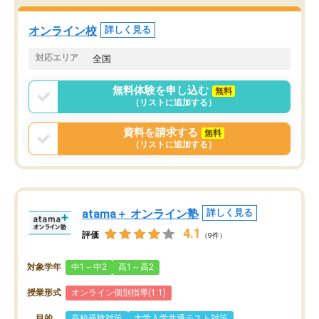
オンライン校
詳しく見る
対応エリア
全国
無料体験を申し込む
無料
（リストに追加する）
資料を請求する
無料
（リストに追加する）
atama＋ オンライン塾
詳しく見る
4.1
評価
（9件）
対象学年
中1～中2
高1～高2
授業形式
オンライン個別指導(1:1)
目的
高校受験対策
大学入学共通テスト対策