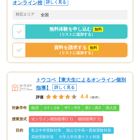
オンライン校
詳しく見る
対応エリア
全国
無料体験を申し込む
無料
（リストに追加する）
資料を請求する
無料
（リストに追加する）
トウコベ【東大生によるオンライン個別
指導】
詳しく見る
4.4
評価
（38件）
対象学年
幼児
小1～小6
中1～中3
高1～高3
浪人生
授業形式
オンライン個別指導(1:1)
個別指導(1:1)
目的
私立中学受験対策
国公立中高一貫校受験対策
高校受験対策
大学入学共通テスト対策