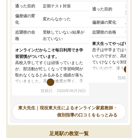
通った目的
定期テスト対策
大学入
通った目的
対策
偏差値の変
変わらなかった
化
偏差値の変化
上がっ
志望校の合
受験していない/結果が
志望校の合格
合格し
格
出ていない
東大生ってやっぱりすご
息子は中学まではそこそ
オンラインだからこそ毎日利用でき学
いたのですが、高校に入
習習慣がついています。
ていけなくなり対面の塾
高校入学してすぐは頑張っていました
でいたので、違うアプロ
が、部活動が忙しくなって学習時間が
考えて入りました。地元
取れなくなるとみるみると成績が落ち
投稿日：20
で、当初は模試でD判定
ていきました。高校の進度が早く、子
していたのですが、やは
供も家に帰って勉強の話すると嫌な反
投稿日：2026年06月26日
験勉強に詳しく、先生か
応を示します。東大先生にお願いして
受け合格できました。ま
からは効率的な計画を先生が立ててく
自習室が毎日使えていつ
れるので、親としても安心です。毎日
東大先生｜現役東大生によるオンライン家庭教師・
るのが心強かったようで
使える自習室とかもあり、わからない
個別指導の口コミをもっとみる
謝です。
ところがあれば先生が回答してくれる
のも重宝しています。
足尾駅の教室一覧