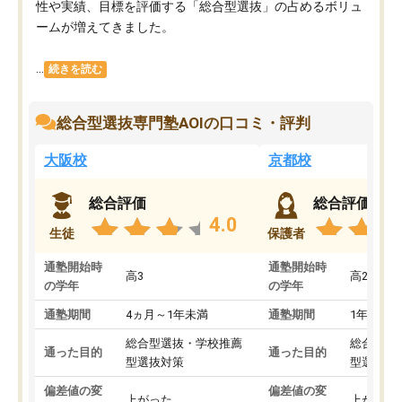
性や実績、目標を評価する「総合型選抜」の占めるボリュ
ームが増えてきました。
...
続きを読む
総合型選抜専門塾AOIの口コミ・評判
大阪校
京都校
総合評価
総合評価
4.0
生徒
保護者
通塾開始時
通塾開始時
高3
高2
の学年
の学年
通塾期間
4ヵ月～1年未満
通塾期間
1年以上
総合型選抜・学校推薦
総合型選
通った目的
通った目的
型選抜対策
型選抜対
偏差値の変
偏差値の変
上がった
上がった