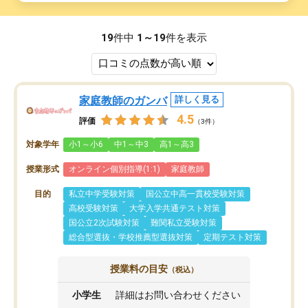
19
件中
1～19
件を表示
家庭教師のガンバ
詳しく見る
4.5
評価
（3件）
対象学年
小1～小6
中1～中3
高1～高3
授業形式
オンライン個別指導(1:1)
家庭教師
目的
私立中学受験対策
国公立中高一貫校受験対策
高校受験対策
大学入学共通テスト対策
国公立2次試験対策
難関私立受験対策
総合型選抜・学校推薦型選抜対策
定期テスト対策
授業料の目安
（税込）
小学生
詳細はお問い合わせください