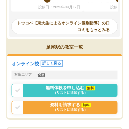
か、オプションは付帯するかなど選ぶ
教科でも)。受講科目や
投稿日：2025年09月12日
投稿日：20
事が出来ました。
めれるので、個人に合っ
講師とのマッチング後講師との初回ミ
ると思います。カリキュ
ーティングを行い、その講師で良いか
いなのがあり(有料)、受
トウコベ【東大生によるオンライン個別指導】の口
他の講師を希望するか子供との相性も
ことをどんなスケジュー
コミをもっとみる
見てから講師を決定する事ができま
くか相談したのですが、
す。
ち期待したものではなく
うちの子は、初回面談の講師の方で決
内容でした。それでも明
足尾駅の教室一覧
定しました。
やる気も出ましたし、苦
くなってきたようなので
オンラインツールを使用した単語帳の
お願いして良かったと思
オンライン校
詳しく見る
共有があり宿題もそちらで出される形
も合わなければチェンジ
でした。
娘は3科目ともずっと同
対応エリア
全国
2ヶ月で担当講師の方がお辞めになると
言う事で講師変更の申し出があり、あ
無料体験を申し込む
無料
まりに短期での変更だった為、塾に通
（リストに追加する）
う事にして退会しました。遅れも取り
戻せ、授業内容や講師の方は良かった
資料を請求する
無料
と思います。
（リストに追加する）