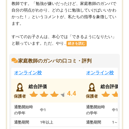
教師です。「勉強が嫌いだったけど、家庭教師のガンバで
自分の弱点がわかり、どのように勉強していけばいいかわ
かった！」というコメントが、私たちの指導を象徴してい
ます。
すべてのお子さんは、本心では「できるようになりたい」
と願っています。ただ、やり...
続きを読む
家庭教師のガンバの口コミ・評判
オンライン校
オンライン校
総合評価
総合評価
4.4
保護者
保護者
通塾開始時
通塾開始時
中1
中1
の学年
の学年
通塾期間
1年以上
通塾期間
1～3ヵ月