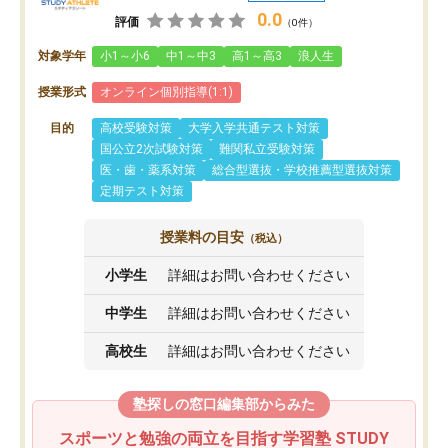
0.0
評価
（0件）
対象学年
小1～小6
中1～中3
高1～高3
浪人生
授業形式
オンライン個別指導(1:1)
目的
高校受験対策
大学入学共通テスト対策
国公立2次試験対策
難関私立受験対策
医・歯・薬系対策
総合型選抜・学校推薦型選抜対策
定期テスト対策
授業料の目安
（税込）
小学生
詳細はお問い合わせください
中学生
詳細はお問い合わせください
高校生
詳細はお問い合わせください
塾探しの窓口編集部からみた
スポーツと勉強の両立を目指す学習塾 STUDY