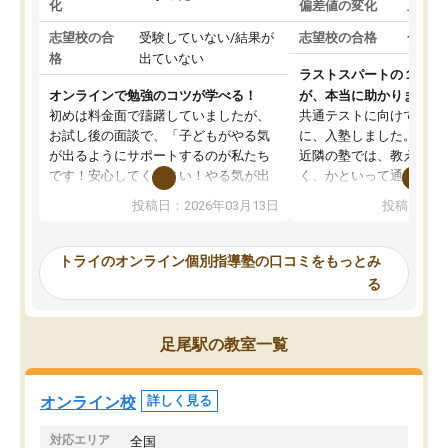
化
偏差値の変化
上がっ
志望校の合
受験していない/結果が
志望校の合格
合格し
格
出ていない
ラストスパートの１か月
オンラインで勉強のコツが学べる！
が、本当に助かりました
初めは料金面で躊躇していましたが、
共通テストに向けての追
お試し後の面談で、「子どもがやる気
に、入塾しました。田舎
が出るようにサポートするのが私たち
近隣の塾では、教えても
です！安心してください！やる気が出
く、かといって通うには
ないのは私たち講師の責任です」と言
が、トライならオンライ
投稿日：2026年03月13日
投稿日：20
ってくださり、確かに！と考えて、思
可能なので本当に助かり
い切って入塾しました。英語が苦手だ
テストの内容重視でした
ったんですが、学生の先生から学ぶこ
らないところをピンポイ
トライのオンライン個別指導塾の口コミをもっとみ
とで、勉強のコツみたいなものをつか
頂いて、とてもわかりや
る
み、徐々に成績が上がったらいいなと
していました。一生を左
思っていました。何が今足りないのか
スト、多少お金がかかっ
を的確に指導いただき、子どももびっ
思い切って入塾してよか
足尾駅の教室一覧
くりするほど楽しんでやる気を持って
塾を受けています。狙い通り、少しず
つ成績も上がり、苦手意識も無くなっ
オンライン校
詳しく見る
てきたので、さらに苦手な数学も追加
でお願いしました。来年の高校受験に
対応エリア
全国