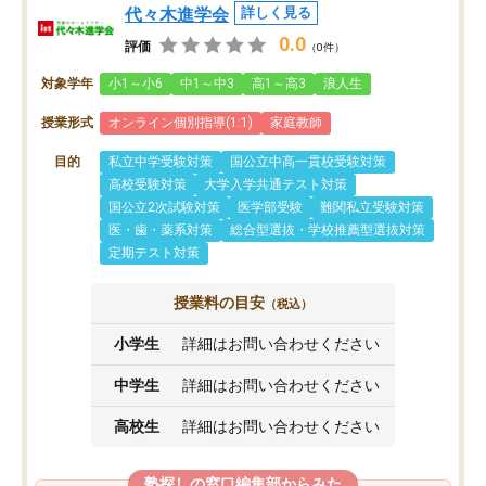
代々木進学会
詳しく見る
0.0
評価
（0件）
対象学年
小1～小6
中1～中3
高1～高3
浪人生
授業形式
オンライン個別指導(1:1)
家庭教師
目的
私立中学受験対策
国公立中高一貫校受験対策
高校受験対策
大学入学共通テスト対策
国公立2次試験対策
医学部受験
難関私立受験対策
医・歯・薬系対策
総合型選抜・学校推薦型選抜対策
定期テスト対策
授業料の目安
（税込）
小学生
詳細はお問い合わせください
中学生
詳細はお問い合わせください
高校生
詳細はお問い合わせください
塾探しの窓口編集部からみた