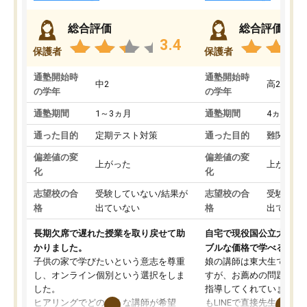
総合評価
総合評価
3.4
保護者
保護者
通塾開始時
通塾開始時
中2
高2
の学年
の学年
通塾期間
1～3ヵ月
通塾期間
4ヵ月～1
通った目的
定期テスト対策
通った目的
難関私立
偏差値の変
偏差値の変
上がった
上がった
化
化
志望校の合
受験していない/結果が
志望校の合
受験して
格
出ていない
格
出ていな
長期欠席で遅れた授業を取り戻せて助
自宅で現役国公立大学生
かりました。
ブルな価格で学べる
子供の家で学びたいという意志を尊重
娘の講師は東大生では無
し、オンライン個別という選択をしま
すが、お薦めの問題集や
した。
指導してくれています。2
ヒアリングでどのような講師が希望
もLINEで直接先生に質問