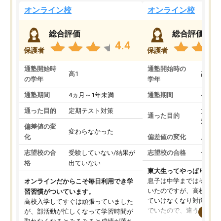
オンライン校
オンライン校
総合評価
総合評価
4.4
保護者
保護者
通塾開始時
通塾開始時の
高1
高3
の学年
学年
通塾期間
4ヵ月～1年未満
通塾期間
4ヵ月
通った目的
定期テスト対策
大学入
通った目的
対策
偏差値の変
変わらなかった
化
偏差値の変化
上がっ
志望校の合
受験していない/結果が
志望校の合格
合格し
格
出ていない
東大生ってやっぱりすご
息子は中学まではそこそ
オンラインだからこそ毎日利用でき学
いたのですが、高校に入
習習慣がついています。
ていけなくなり対面の塾
高校入学してすぐは頑張っていました
でいたので、違うアプロ
が、部活動が忙しくなって学習時間が
考えて入りました。地元