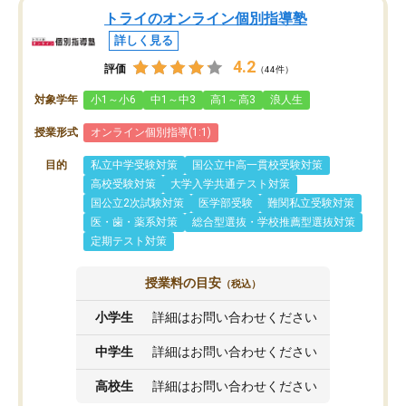
トライのオンライン個別指導塾
詳しく見る
4.2
評価
（44件）
対象学年
小1～小6
中1～中3
高1～高3
浪人生
授業形式
オンライン個別指導(1:1)
目的
私立中学受験対策
国公立中高一貫校受験対策
高校受験対策
大学入学共通テスト対策
国公立2次試験対策
医学部受験
難関私立受験対策
医・歯・薬系対策
総合型選抜・学校推薦型選抜対策
定期テスト対策
授業料の目安
（税込）
小学生
詳細はお問い合わせください
中学生
詳細はお問い合わせください
高校生
詳細はお問い合わせください