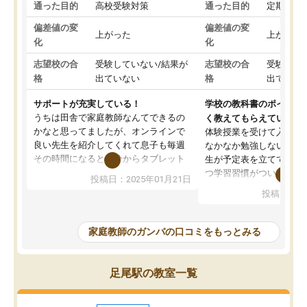
通った目的
高校受験対策
通った目的
定期テス
偏差値の変
偏差値の変
上がった
上がった
化
化
志望校の合
受験していない/結果が
志望校の合
受験して
格
出ていない
格
出ていな
サポートが充実している！
学校の教科書のポイント
うちは田舎で家庭教師なんてできるの
く教えてもらえている
かなと思ってましたが、オンラインで
体験授業を受けて入塾し
良い先生を紹介してくれて息子も毎週
なかなか勉強しない息子
その時間になると自分からタブレット
生が予定表を立ててくれ
を開いてzoomを繋げるようになりまし
つ学習習慣がついてきま
投稿日：2025年01月21日
た！5科目なんでもOKなのもとても気
オンラインで週に一度の
投稿日：20
に入っています
指導が無い日も予定表に
成績もだいぶ下の方でしたが、通い始
したり、LINEでわから
めて1年ほどだった今では平均点以上の
問できるのでとても助か
家庭教師のガンバの口コミをもっとみる
科目が増えてきました！あと1年受験ま
であるので無料の週末教室を使用しな
がら頑張って欲しいと思います！
足尾駅の教室一覧