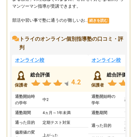
マンツーマン指導が受講できます。
部活や習い事で塾に通うのが難しいお...
続きを読む
トライのオンライン個別指導塾の口コミ・評
判
オンライン校
オンライン校
総合評価
総合評価
4.2
保護者
保護者
通塾開始時
通塾開始時の
中2
高3
の学年
学年
通塾期間
4ヵ月～1年未満
通塾期間
1～3
通った目的
定期テスト対策
大学入
通った目的
対策
偏差値の変
上がった