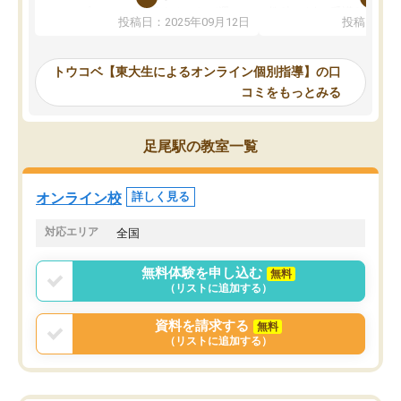
か、オプションは付帯するかなど選ぶ
教科でも)。受講科目や
投稿日：2025年09月12日
投稿日：20
事が出来ました。
めれるので、個人に合っ
講師とのマッチング後講師との初回ミ
ると思います。カリキュ
ーティングを行い、その講師で良いか
いなのがあり(有料)、受
トウコベ【東大生によるオンライン個別指導】の口
他の講師を希望するか子供との相性も
ことをどんなスケジュー
コミをもっとみる
見てから講師を決定する事ができま
くか相談したのですが、
す。
ち期待したものではなく
うちの子は、初回面談の講師の方で決
内容でした。それでも明
足尾駅の教室一覧
定しました。
やる気も出ましたし、苦
くなってきたようなので
オンラインツールを使用した単語帳の
お願いして良かったと思
オンライン校
詳しく見る
共有があり宿題もそちらで出される形
も合わなければチェンジ
でした。
娘は3科目ともずっと同
対応エリア
全国
2ヶ月で担当講師の方がお辞めになると
言う事で講師変更の申し出があり、あ
無料体験を申し込む
無料
まりに短期での変更だった為、塾に通
（リストに追加する）
う事にして退会しました。遅れも取り
戻せ、授業内容や講師の方は良かった
資料を請求する
無料
と思います。
（リストに追加する）