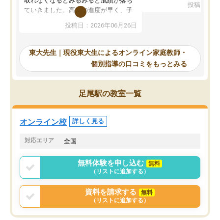
取れなくなるとみるみると成績が落ち
投稿日：20
で、当初は模試でD判定
ていきました。高校の進度が早く、子
していたのですが、やは
供も家に帰って勉強の話すると嫌な反
投稿日：2026年06月26日
験勉強に詳しく、先生か
応を示します。東大先生にお願いして
受け合格できました。ま
からは効率的な計画を先生が立ててく
自習室が毎日使えていつ
れるので、親としても安心です。毎日
東大先生｜現役東大生によるオンライン家庭教師・
るのが心強かったようで
使える自習室とかもあり、わからない
個別指導の口コミをもっとみる
謝です。
ところがあれば先生が回答してくれる
のも重宝しています。
足尾駅の教室一覧
オンライン校
詳しく見る
対応エリア
全国
無料体験を申し込む
無料
（リストに追加する）
資料を請求する
無料
（リストに追加する）