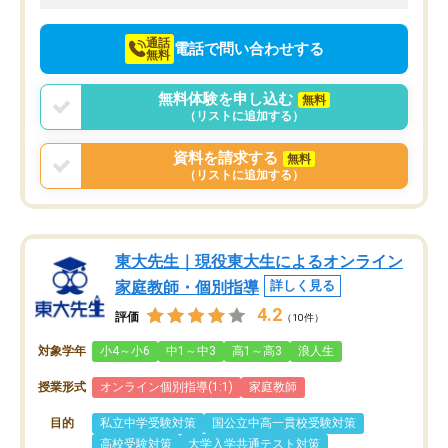
向けて頑張っています。
通話
電話で問い合わせする
無料
無料体験を申し込む
無料
（リストに追加する）
資料を請求する
無料
（リストに追加する）
東大先生｜現役東大生によるオンライン
家庭教師・個別指導
詳しく見る
4.2
評価
（10件）
対象学年
小4～小6
中1～中3
高1～高3
浪人生
授業形式
オンライン個別指導(1:1)
家庭教師
目的
私立中学受験対策
国公立中高一貫校受験対策
高校受験対策
大学入学共通テスト対策