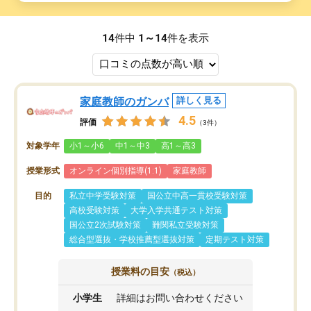
14
件中
1～14
件を表示
家庭教師のガンバ
詳しく見る
4.5
評価
（3件）
対象学年
小1～小6
中1～中3
高1～高3
授業形式
オンライン個別指導(1:1)
家庭教師
目的
私立中学受験対策
国公立中高一貫校受験対策
高校受験対策
大学入学共通テスト対策
国公立2次試験対策
難関私立受験対策
総合型選抜・学校推薦型選抜対策
定期テスト対策
授業料の目安
（税込）
小学生
詳細はお問い合わせください