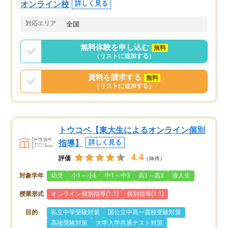
オンライン校
詳しく見る
対応エリア
全国
無料体験を申し込む
無料
（リストに追加する）
資料を請求する
無料
（リストに追加する）
トウコベ【東大生によるオンライン個別
指導】
詳しく見る
4.4
評価
（38件）
対象学年
幼児
小1～小6
中1～中3
高1～高3
浪人生
授業形式
オンライン個別指導(1:1)
個別指導(1:1)
目的
私立中学受験対策
国公立中高一貫校受験対策
高校受験対策
大学入学共通テスト対策