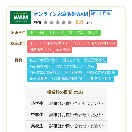
オンライン家庭教師WAM
詳しく見る
0.0
評価
（0件）
対象学年
小1～小6
中1～中3
高1～高3
浪人生
授業形式
オンライン個別指導(1:1)
オンライン個別指導(1:2~)
個別指導(1:1)
家庭教師
目的
私立中学受験対策
国公立中高一貫校受験対策
高校受験対策
大学入学共通テスト対策
国公立2次試験対策
医学部受験
難関私立受験対策
総合型選抜・学校推薦型選抜対策
定期テスト対策
授業料の目安
（税込）
小学生
詳細はお問い合わせください
中学生
詳細はお問い合わせください
高校生
詳細はお問い合わせください