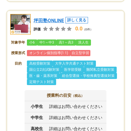
坪田塾ONLINE
詳しく見る
0.0
評価
（0件）
対象学年
小6
中1～中3
高1～高3
浪人生
授業形式
オンライン個別指導(1:1)
自立型学習
目的
高校受験対策
大学入学共通テスト対策
国公立2次試験対策
医学部受験
難関私立受験対策
医・歯・薬系対策
総合型選抜・学校推薦型選抜対策
定期テスト対策
授業料の目安
（税込）
小学生
詳細はお問い合わせください
中学生
詳細はお問い合わせください
高校生
詳細はお問い合わせください