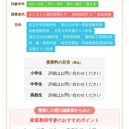
対象学年
小1～小6
中1～中3
高1～高3
浪人生
授業形式
オンライン個別指導(1:1)
個別指導(1:1)
家庭教師
目的
私立中学受験対策
国公立中高一貫校受験対策
高校受験対策
大学入学共通テスト対策
国公立2次試験対策
医学部受験
難関私立受験対策
医・歯・薬系対策
総合型選抜・学校推薦型選抜対策
定期テスト対策
授業料の目安
（税込）
小学生
詳細はお問い合わせください
中学生
詳細はお問い合わせください
高校生
詳細はお問い合わせください
塾探しの窓口編集部からみた
家庭教師学参のおすすめポイント