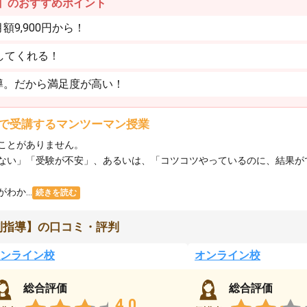
】のおすすめポイント
9,900円から！
してくれる！
導。だから満足度が高い！
で受講するマンツーマン授業
ことがありません。
ない」「受験が不安」、あるいは、「コツコツやっているのに、結果が
か...
続きを読む
別指導】の口コミ・評判
ンライン校
オンライン校
総合評価
総合評価
4.0