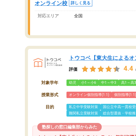
オンライン校
詳しく見る
対応エリア
全国
トウコベ【東大生によるオ
4.4
評価
対象学年
幼児
小1～小6
中1～中3
高1～高
授業形式
オンライン個別指導(1:1)
個別指導(1:1
目的
私立中学受験対策
国公立中高一貫校受
難関私立受験対策
総合型選抜・学校推
塾探しの窓口編集部からみた