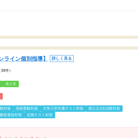
ンライン個別指導】
詳しく見る
（38件）
3
浪人生
)
験対策
高校受験対策
大学入学共通テスト対策
国公立2次試験対策
薦型選抜対策
定期テスト対策