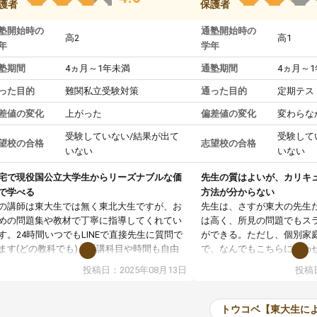
護者
保護者
塾開始時の
通塾開始時の
高2
高1
年
学年
塾期間
4ヵ月～1年未満
通塾期間
4ヵ月～
った目的
難関私立受験対策
通った目的
定期テス
差値の変化
上がった
偏差値の変化
変わらな
受験していない/結果が出て
受験して
望校の合格
志望校の合格
いない
いない
宅で現役国公立大学生からリーズナブルな価
先生の質はよいが、カリキ
で学べる
方法が分からない
の講師は東大生では無く東北大生ですが、お
先生は、さすが東大の先生
めの問題集や教材で丁寧に指導してくれてい
は高く、所見の問題でもス
す。24時間いつでもLINEで直接先生に質問で
ができる。ただし、個別家
ます(どの教科でも)。受講科目や時間も自由
で、なんでもこちらに合わ
決めれるので、個人に合った勉強ができると
のだが、具体的なカリキュ
投稿日：2025年08月13日
投稿日
います。カリキュラム相談みたいなのがあり
は、授業の先取り学習をす
有料)、受験までにどんなことをどんなスケジ
書を一緒に進めていくよう
ールでやっていくか相談したのですが、それ
いただいたが、1時間の時
トウコベ【東大生に