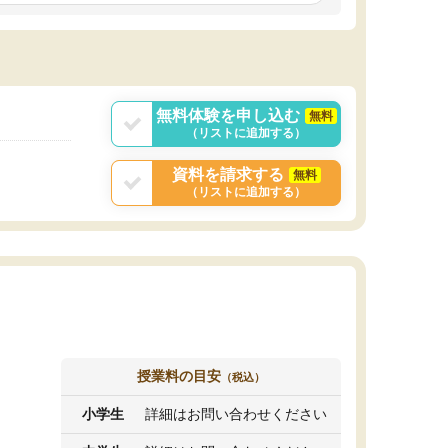
しいオリジナルのカリキュラムを提案してくれ
であれば自学自習で
ました。
1時間の代金がそれな
また24時間いつでもLINEで講師に相談できるの
用の仕方をしたかっ
で、深夜に家で勉強していて疑問や不安が生じ
これといった提案も
ても、直ぐに解消できたのは、大きなメリット
分からず辞めること
と感じました。
ていけない子にはい
無料体験を申し込む
無料
（リストに追加する）
資料を請求する
無料
（リストに追加する）
授業料の目安
（税込）
小学生
詳細はお問い合わせください