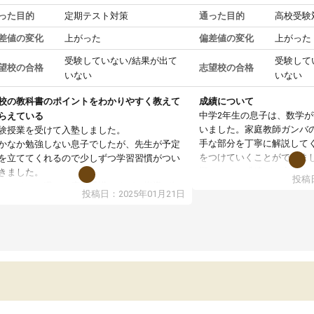
った目的
定期テスト対策
通った目的
高校受験
差値の変化
上がった
偏差値の変化
上がった
受験していない/結果が出て
受験して
望校の合格
志望校の合格
いない
いない
校の教科書のポイントをわかりやすく教えて
成績について
中学2年生の息子は、数学
らえている
いました。家庭教師ガンバ
験授業を受けて入塾しました。
手な部分を丁寧に解説して
かなか勉強しない息子でしたが、先生が予定
をつけていくことができま
を立ててくれるので少しずつ学習習慣がつい
期テストの成績が10点以上
きました。
投稿日
ても喜んでいます。
ンラインで週に一度の受講ですが、指導が無
投稿日：2025年01月21日
日も予定表に基づいて勉強したり、LINEでわ
らないところを質問できるのでとても助かっ
います。