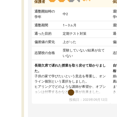
保護者
保
通塾開始時の
通
中2
学年
学
通塾期間
1～3ヵ月
通
通った目的
定期テスト対策
通
偏差値の変化
上がった
偏
受験していない/結果が出て
志望校の合格
志
いない
長期欠席で遅れた授業を取り戻せて助かりまし
自
た。
格
子供の家で学びたいという意志を尊重し、オン
娘
ライン個別という選択をしました。
薦
ヒアリングでどのような講師が希望か、オプシ
ま
ョンは付帯するかなど選ぶ事が出来ました。
き
講師とのマッチング後講師との初回ミーティン
に
投稿日：2025年09月12日
グを行い、その講師で良いか他の講師を希望す
思
るか子供との相性も見てから講師を決定する事
(
ができます。
ュ