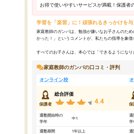
お得で使いやすいサービスが満載！保護者
学習を「楽習」に！頑張れるきっかけを与
家庭教師のガンバは、勉強が嫌いなお子さんのため
かった！」というコメントが、私たちの指導を象徴
すべてのお子さんは、本心では「できるようになりた
家庭教師のガンバの口コミ・評判
オンライン校
オ
総合評価
4.4
保護者
保
通塾開始時の
通
中1
学年
学
通塾期間
1年以上
通