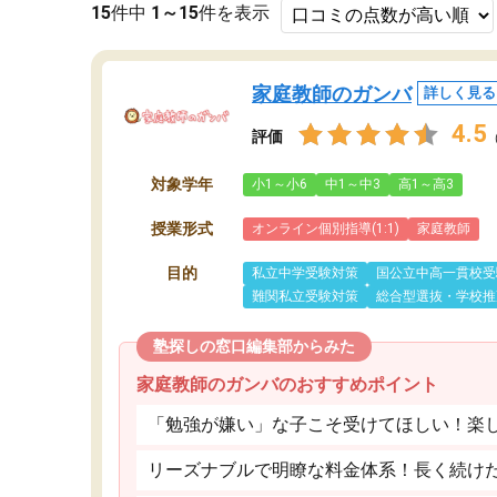
15
件中
1～15
件を表示
家庭教師のガンバ
詳しく見る
4.5
評価
対象学年
小1～小6
中1～中3
高1～高3
授業形式
オンライン個別指導(1:1)
家庭教師
目的
私立中学受験対策
国公立中高一貫校受
難関私立受験対策
総合型選抜・学校推
塾探しの窓口編集部からみた
家庭教師のガンバのおすすめポイント
「勉強が嫌い」な子こそ受けてほしい！楽
リーズナブルで明瞭な料金体系！長く続け