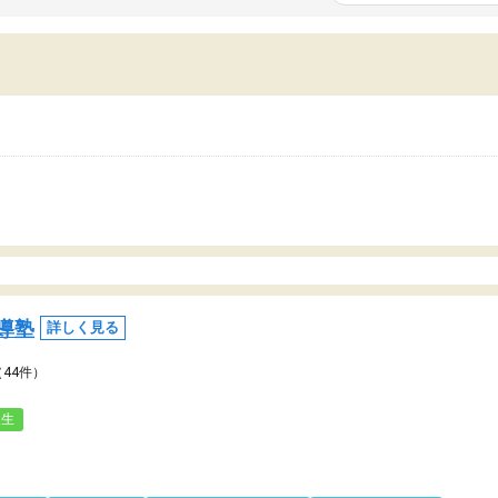
いまいち期待したものではなくふわっとした
範囲は限られており、それ
容でした。それでも明らかに本人のやる気も
進めて良いように思った。
ましたし、苦手科目が楽しくなってきたよう
りに高いため、有意義な利
ので、トウコベにお願いして良かったと思い
たが、大学生の先生からは
す。講師も合わなければチェンジできます
なく、上手い活用の仕方が
、娘は3科目ともずっと同じ先生です。
とした。学校の授業につい
いのかも。
導塾
詳しく見る
（44件）
人生