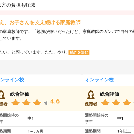
の方の負担も軽減
え、お子さんを支え続ける家庭教師
の家庭教師です。「勉強が嫌いだったけど、家庭教師のガンバで自分の
しています。
い」と願っています。ただ、やり...
続きを読む
ンライン校
オンライン校
総合評価
総合評価
4.6
護者
保護者
塾開始時の
通塾開始時の
中1
中1
年
学年
塾期間
1～3ヵ月
通塾期間
1年以上