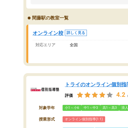
うちの子は、初回面談の講師の方で決定しまし
は
た。
内
出
間藤駅の教室一覧
オンラインツールを使用した単語帳の共有があ
な
り宿題もそちらで出される形でした。
ま
2ヶ月で担当講師の方がお辞めになると言う事で
が
オンライン校
詳しく見る
講師変更の申し出があり、あまりに短期での変
更だった為、塾に通う事にして退会しました。
対応エリア
全国
遅れも取り戻せ、授業内容や講師の方は良かっ
たと思います。
トライのオンライン個別指
4.2
評価
対象学年
小1～小6
中1～中3
高1～高3
浪
授業形式
オンライン個別指導(1:1)