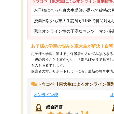
トウコベ【東大生によるオンライン個別指導
お子様に合った東大生講師が選べて破格の月額
授業日以外も東大生講師がLINEで質問対応
完全オンライン性の丁寧なマンツーマン指
お子様の学習の悩みを東大生が解決！自宅
お子様の学習に関する、保護者の方の悩みは尽きる
「親の言うことを聞かない」「部活ばかりで勉強し
ものもあるでしょう。
保護者の方がサポートしようにも、最新の教育事情がわ
トウコベ【東大生によるオンライン個
オンライン校
オ
総合評価
3.4