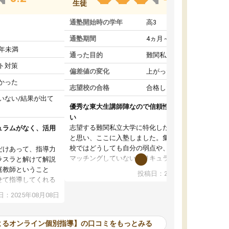
生徒
通塾開始時の学年
高3
通塾期間
4ヵ月～1年未満
1年未満
通った目的
難関私立受験対策
ト対策
偏差値の変化
上がった
かった
志望校の合格
合格した
いない/結果が出て
優秀な東大生講師陣なので信頼性や安心感が高
い
志望する難関私立大学に特化した準備をしたい
ュラムがなく、活用
と思い、ここに入塾しました。集団指導の予備
校ではどうしても自分の弱点や、志望校対策に
だけあって、指導力
マッチングしていないカリキュラムに不安を感
ラスラと解けて解説
じたからです。
庭教師ということ
投稿日：2024年02月19日
また受験のノウハウを蓄積している優秀な東大
せて指導してくれる
生講師陣をそろえていることや、完全オンライ
ラムがない。当方
：2025年08月08日
ン制というのも、ここを選んだ重要なポイント
るため、学校の教科
です。実際に入塾してみると、きめ細かいマン
な形で活用をさせて
ツーマン指導によって、自分の志望校にふさわ
間を使って進められる
よるオンライン個別指導】の口コミをもっとみる