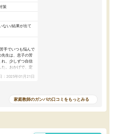
対策
いない/結果が出て
が苦手でいつも悩んで
の先生は、息子の苦
くれ、少しずつ自信
した。おかげで、定
アップし、本人もと
：2025年01月21日
家庭教師のガンバの口コミをもっとみる