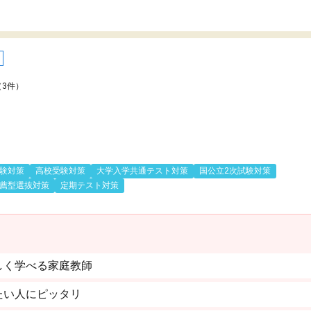
（3件）
験対策
高校受験対策
大学入学共通テスト対策
国公立2次試験対策
薦型選抜対策
定期テスト対策
しく学べる家庭教師
たい人にピッタリ