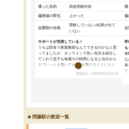
通った目的
高校受験対策
通
偏差値の変化
上がった
偏
受験していない/結果が出て
志望校の合格
志
いない
サポートが充実している！
学
うちは田舎で家庭教師なんてできるのかなと思
も
ってましたが、オンラインで良い先生を紹介し
体
てくれて息子も毎週その時間になると自分から
な
タブレットを開いてzoomを繋げるようになり
表
ました！5科目なんでもOKなのもとても気に入
て
投稿日：2025年01月21日
っています
オ
成績もだいぶ下の方でしたが、通い始めて1年ほ
い
どだった今では平均点以上の科目が増えてきま
か
した！あと1年受験まであるので無料の週末教室
て
を使用しながら頑張って欲しいと思います！
間藤駅の教室一覧