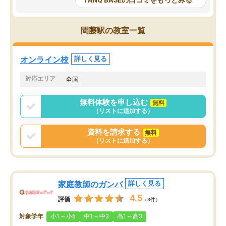
TANQ BASEの口コミをもっとみる
も目を通して頂ける。そのため多くの
接・小論文などの技術指
意見を聞くことができ、より良いもの
ション内容になっていま
を推敲することが可能だ。
選抜を通して将来自分が
間藤駅の教室一覧
どの人も優しく、親身に接してくださ
のかといった人生設計・
るのでやる気も出て、良かったで
を社会人として働いてい
す！！
に考える事が出来る環境
オンライン校
詳しく見る
番の魅力だと思います。
い事が何もない所から社
対応エリア
全国
ポートを受け、学びたい
標を見つける事が出来ま
無料体験を申し込む
無料
（リストに追加する）
資料を請求する
無料
（リストに追加する）
家庭教師のガンバ
詳しく見る
4.5
評価
（3件）
対象学年
小1～小6
中1～中3
高1～高3