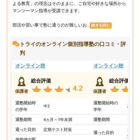
よる教育」の理念はそのままに、ご自宅や好きな場所から
マンツーマン指導が受講できます。
部活や習い事で塾に通うのが難しいお...
続きを読む
トライのオンライン個別指導塾の口コミ・評
判
オンライン校
オンライン校
総合評価
総合評価
4.2
保護者
保護者
通塾開始時
通塾開始時の
中2
高3
の学年
学年
通塾期間
4ヵ月～1年未満
通塾期間
1～3
通った目的
定期テスト対策
大学入
通った目的
対策
偏差値の変