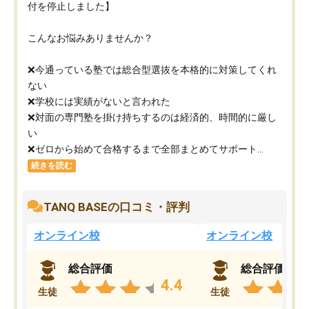
付を停止しました】
こんなお悩みありませんか？
❌今通っている塾では総合型選抜を本格的に対策してくれ
ない
❌学校には実績がないと言われた
❌対面の専門塾を掛け持ちするのは経済的、時間的に厳し
い
❌ゼロから始めて合格するまで全部まとめてサポート...
続きを読む
TANQ BASEの口コミ・評判
オンライン校
オンライン校
総合評価
総合評価
4.4
生徒
生徒