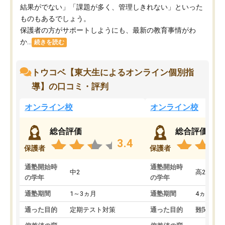
結果がでない」「課題が多く、管理しきれない」といった
ものもあるでしょう。
保護者の方がサポートしようにも、最新の教育事情がわ
か...
続きを読む
トウコベ【東大生によるオンライン個別指
導】の口コミ・評判
オンライン校
オンライン校
総合評価
総合評価
3.4
保護者
保護者
通塾開始時
通塾開始時
中2
高2
の学年
の学年
通塾期間
1～3ヵ月
通塾期間
4ヵ月～1
通った目的
定期テスト対策
通った目的
難関私立