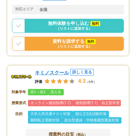
共有があり宿題もそちらで出される形
も合わなければチェンジ
でした。
娘は3科目ともずっと同
対応エリア
全国
2ヶ月で担当講師の方がお辞めになると
言う事で講師変更の申し出があり、あ
無料体験を申し込む
無料
まりに短期での変更だった為、塾に通
（リストに追加する）
う事にして退会しました。遅れも取り
戻せ、授業内容や講師の方は良かった
資料を請求する
無料
と思います。
（リストに追加する）
キミノスクール
詳しく見る
4.3
評価
（5件）
対象学年
高1～高3
浪人生
授業形式
オンライン個別指導(1:1)
個別指導(1:1)
自立型学習
目的
大学入学共通テスト対策
国公立2次試験対策
難関私立受験対策
総合型選抜・学校推薦型選抜対策
授業料の目安
（税込）