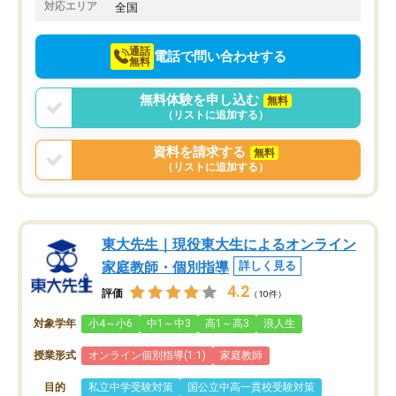
でお願いしました。来年の高校受験に
対応エリア
全国
向けて頑張っています。
通話
電話で問い合わせする
無料
無料体験を申し込む
無料
（リストに追加する）
資料を請求する
無料
（リストに追加する）
東大先生｜現役東大生によるオンライン
家庭教師・個別指導
詳しく見る
4.2
評価
（10件）
対象学年
小4～小6
中1～中3
高1～高3
浪人生
授業形式
オンライン個別指導(1:1)
家庭教師
目的
私立中学受験対策
国公立中高一貫校受験対策