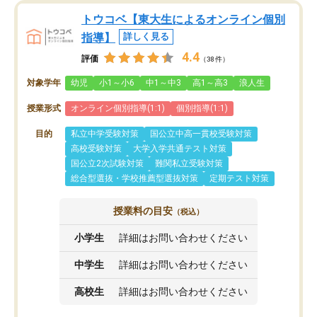
トウコベ【東大生によるオンライン個別
指導】
詳しく見る
4.4
評価
（38件）
対象学年
幼児
小1～小6
中1～中3
高1～高3
浪人生
授業形式
オンライン個別指導(1:1)
個別指導(1:1)
目的
私立中学受験対策
国公立中高一貫校受験対策
高校受験対策
大学入学共通テスト対策
国公立2次試験対策
難関私立受験対策
総合型選抜・学校推薦型選抜対策
定期テスト対策
授業料の目安
（税込）
小学生
詳細はお問い合わせください
中学生
詳細はお問い合わせください
高校生
詳細はお問い合わせください