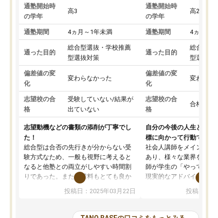
通塾開始時
通塾開始時
高3
高2
の学年
の学年
通塾期間
4ヵ月～1年未満
通塾期間
4ヵ月～1
総合型選抜・学校推薦
総合型選
通った目的
通った目的
型選抜対策
型選抜対
偏差値の変
偏差値の変
変わらなかった
変わらな
化
化
志望校の合
受験していない/結果が
志望校の合
合格した
格
出ていない
格
志望動機などの書類の添削が丁寧でし
自分の今後の人生と真剣
た！
標に向かって行動できる
総合型は合否の先行きが分からない受
社会人講師をメインとし
験方式なため、一般も視野に考えると
あり、様々な業界を経験
なると他塾との両立がしやすい時間割
師が学生の「やってみた
りであった。また授業料もとても良か
現実的なアドバイスを行
った。
す。基本応援ベースなの
投稿日：2025年03月22日
投稿日：20
総合型の多くの塾は大学生が見ること
分野について学生知識で
が多いが、はたらく部総合型コースは
い部分まで深ぼる事が出
大学生の目だけでなく、数人の大人に
総合型選抜対策として志