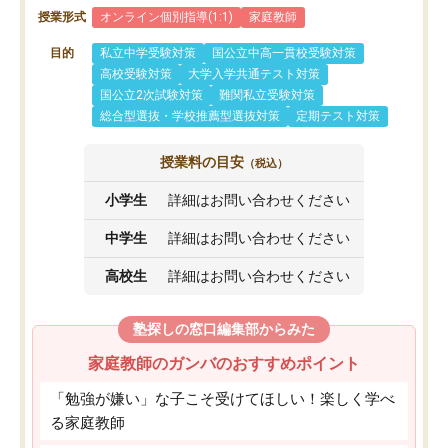
授業形式
オンライン個別指導(1:1)
家庭教師
目的
私立中学受験対策
国公立中高一貫校受験対策
高校受験対策
大学入学共通テスト対策
国公立2次試験対策
難関私立受験対策
総合型選抜・学校推薦型選抜対策
定期テスト対策
授業料の目安
（税込）
小学生
詳細はお問い合わせください
中学生
詳細はお問い合わせください
高校生
詳細はお問い合わせください
塾探しの窓口編集部からみた
家庭教師のガンバのおすすめポイント
「勉強が嫌い」な子こそ受けてほしい！楽しく学べ
る家庭教師