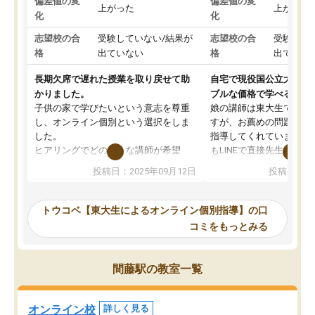
偏差値の変
偏差値の変
上がった
上がった
化
化
志望校の合
受験していない/結果が
志望校の合
受験して
格
出ていない
格
出ていな
長期欠席で遅れた授業を取り戻せて助
自宅で現役国公立大学生
かりました。
ブルな価格で学べる
子供の家で学びたいという意志を尊重
娘の講師は東大生では無
し、オンライン個別という選択をしま
すが、お薦めの問題集や
した。
指導してくれています。2
ヒアリングでどのような講師が希望
もLINEで直接先生に質問
か、オプションは付帯するかなど選ぶ
教科でも)。受講科目や
投稿日：2025年09月12日
投稿日：20
事が出来ました。
めれるので、個人に合っ
講師とのマッチング後講師との初回ミ
ると思います。カリキュ
ーティングを行い、その講師で良いか
いなのがあり(有料)、受
トウコベ【東大生によるオンライン個別指導】の口
他の講師を希望するか子供との相性も
ことをどんなスケジュー
コミをもっとみる
見てから講師を決定する事ができま
くか相談したのですが、
す。
ち期待したものではなく
うちの子は、初回面談の講師の方で決
内容でした。それでも明
間藤駅の教室一覧
定しました。
やる気も出ましたし、苦
くなってきたようなので
オンラインツールを使用した単語帳の
お願いして良かったと思
オンライン校
詳しく見る