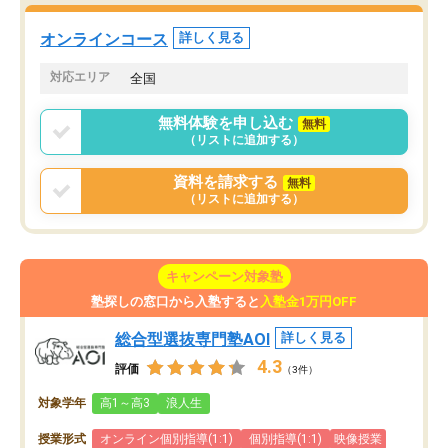
た。自分から学ぶ姿勢を
る勉強」から「目標のための勉強」へ
たい家庭には本当におす
意識が変わったことが、目標校への合
オンラインコース
詳しく見る
思います。
格に繋がったと思います。
対応エリア
全国
無料体験を申し込む
無料
（リストに追加する）
資料を請求する
無料
（リストに追加する）
キャンペーン対象塾
塾探しの窓口から入塾すると
入塾金1万円OFF
総合型選抜専門塾AOI
詳しく見る
4.3
評価
（3件）
対象学年
高1～高3
浪人生
授業形式
オンライン個別指導(1:1)
個別指導(1:1)
映像授業