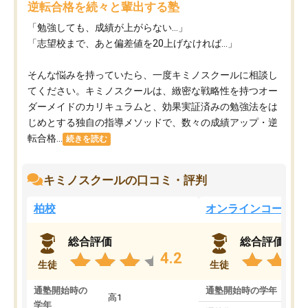
逆転合格を続々と輩出する塾
「勉強しても、成績が上がらない…」
「志望校まで、あと偏差値を20上げなければ…」
そんな悩みを持っていたら、一度キミノスクールに相談し
てください。キミノスクールは、緻密な戦略性を持つオー
ダーメイドのカリキュラムと、効果実証済みの勉強法をは
じめとする独自の指導メソッドで、数々の成績アップ・逆
転合格...
続きを読む
キミノスクールの口コミ・評判
柏校
オンラインコース
総合評価
総合評価
4.2
生徒
生徒
通塾開始時の
通塾開始時の学年
中
高1
学年