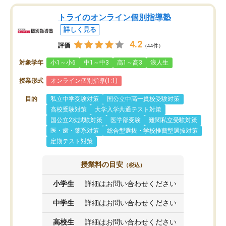
トライのオンライン個別指導塾
詳しく見る
4.2
評価
（44件）
対象学年
小1～小6
中1～中3
高1～高3
浪人生
授業形式
オンライン個別指導(1:1)
目的
私立中学受験対策
国公立中高一貫校受験対策
高校受験対策
大学入学共通テスト対策
国公立2次試験対策
医学部受験
難関私立受験対策
医・歯・薬系対策
総合型選抜・学校推薦型選抜対策
定期テスト対策
授業料の目安
（税込）
小学生
詳細はお問い合わせください
中学生
詳細はお問い合わせください
高校生
詳細はお問い合わせください