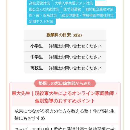
高校受験対策
大学入学共通テスト対策
国公立2次試験対策
医学部受験
難関私立受験対策
医・歯・薬系対策
総合型選抜・学校推薦型選抜対策
定期テスト対策
授業料の目安
（税込）
小学生
詳細はお問い合わせください
中学生
詳細はお問い合わせください
高校生
詳細はお問い合わせください
塾探しの窓口編集部からみた
東大先生｜現役東大生によるオンライン家庭教師・
個別指導のおすすめポイント
成果につながる努力の仕方を教える塾！伸び悩む生
徒にもおすすめ
さらば、サボり癖！柔軟な受講計画で勉強習慣の確