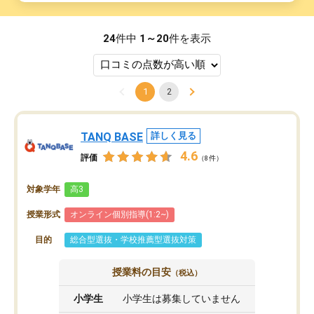
24
件中
1～20
件を表示
1
2
TANQ BASE
詳しく見る
4.6
評価
（8件）
対象学年
高3
授業形式
オンライン個別指導(1:2~)
目的
総合型選抜・学校推薦型選抜対策
授業料の目安
（税込）
小学生
小学生は募集していません