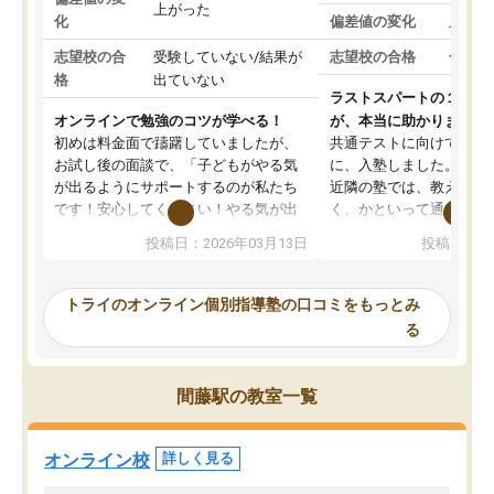
上がった
化
偏差値の変化
上がっ
志望校の合
受験していない/結果が
志望校の合格
合格し
格
出ていない
ラストスパートの１か月
オンラインで勉強のコツが学べる！
が、本当に助かりました
初めは料金面で躊躇していましたが、
共通テストに向けての追
お試し後の面談で、「子どもがやる気
に、入塾しました。田舎
が出るようにサポートするのが私たち
近隣の塾では、教えても
です！安心してください！やる気が出
く、かといって通うには
ないのは私たち講師の責任です」と言
が、トライならオンライ
投稿日：2026年03月13日
投稿日：20
ってくださり、確かに！と考えて、思
可能なので本当に助かり
い切って入塾しました。英語が苦手だ
テストの内容重視でした
ったんですが、学生の先生から学ぶこ
らないところをピンポイ
トライのオンライン個別指導塾の口コミをもっとみ
とで、勉強のコツみたいなものをつか
頂いて、とてもわかりや
る
み、徐々に成績が上がったらいいなと
していました。一生を左
思っていました。何が今足りないのか
スト、多少お金がかかっ
を的確に指導いただき、子どももびっ
思い切って入塾してよか
間藤駅の教室一覧
くりするほど楽しんでやる気を持って
塾を受けています。狙い通り、少しず
つ成績も上がり、苦手意識も無くなっ
オンライン校
詳しく見る
てきたので、さらに苦手な数学も追加