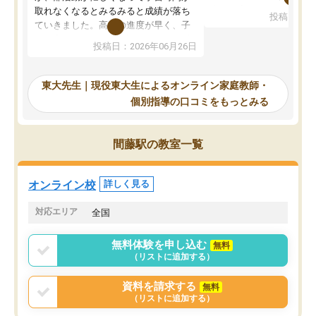
考えて入りました。地元
取れなくなるとみるみると成績が落ち
投稿日：20
で、当初は模試でD判定
ていきました。高校の進度が早く、子
していたのですが、やは
供も家に帰って勉強の話すると嫌な反
投稿日：2026年06月26日
験勉強に詳しく、先生か
応を示します。東大先生にお願いして
受け合格できました。ま
からは効率的な計画を先生が立ててく
自習室が毎日使えていつ
れるので、親としても安心です。毎日
東大先生｜現役東大生によるオンライン家庭教師・
るのが心強かったようで
使える自習室とかもあり、わからない
個別指導の口コミをもっとみる
謝です。
ところがあれば先生が回答してくれる
のも重宝しています。
間藤駅の教室一覧
オンライン校
詳しく見る
対応エリア
全国
無料体験を申し込む
無料
（リストに追加する）
資料を請求する
無料
（リストに追加する）