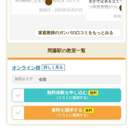
その時間になると自分からタブレット
生が予定表を立ててくれ
を開いてzoomを繋げるようになりまし
つ学習習慣がついてきま
投稿日：2025年01月21日
た！5科目なんでもOKなのもとても気
オンラインで週に一度の
投稿日：20
に入っています
指導が無い日も予定表に
成績もだいぶ下の方でしたが、通い始
したり、LINEでわから
めて1年ほどだった今では平均点以上の
問できるのでとても助か
家庭教師のガンバの口コミをもっとみる
科目が増えてきました！あと1年受験ま
であるので無料の週末教室を使用しな
がら頑張って欲しいと思います！
間藤駅の教室一覧
オンライン校
詳しく見る
対応エリア
全国
無料体験を申し込む
無料
（リストに追加する）
資料を請求する
無料
（リストに追加する）