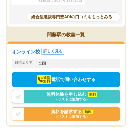
投稿日：2024年12月25日
思いました。
るなぁと強く感じることできました。
AOIでは、カウンセリン
また、他の先生の意見も聞いてみたい
で、AO入試を改めて知
と相談すると、他の先生も紹介してく
総合型選抜専門塾AOIの口コミをもっとみる
それに対しての具体的な
ださり、客観的なアドバイスもいただ
ことでした。更に子供の
くことができました（志望理由・自己
る適正等についても詳し
PR等の添削において）。そして、なに
間藤駅の教室一覧
でき、メンターの方々も
より自習室が解放されている点がよか
けてらっしゃいますので
ったです。友達と好きな時間に自習
せることができました。
し、お互いを高めあえる環境がありま
オンライン校
詳しく見る
した。
対応エリア
全国
通話
電話で問い合わせする
無料
無料体験を申し込む
無料
（リストに追加する）
資料を請求する
無料
（リストに追加する）