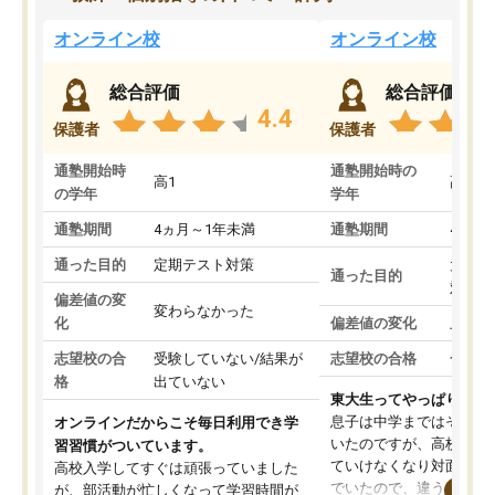
オンライン校
オンライン校
総合評価
総合評価
4.4
保護者
保護者
通塾開始時
通塾開始時の
高1
高3
の学年
学年
通塾期間
4ヵ月～1年未満
通塾期間
4ヵ月
通った目的
定期テスト対策
大学入
通った目的
対策
偏差値の変
変わらなかった
化
偏差値の変化
上がっ
志望校の合
受験していない/結果が
志望校の合格
合格し
格
出ていない
東大生ってやっぱりすご
息子は中学まではそこそ
オンラインだからこそ毎日利用でき学
いたのですが、高校に入
習習慣がついています。
ていけなくなり対面の塾
高校入学してすぐは頑張っていました
でいたので、違うアプロ
が、部活動が忙しくなって学習時間が