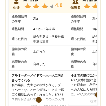
4.0
生徒
保護者
通塾開始時
通塾開始時
高3
高2
の学年
の学年
通塾期間
4ヵ月～1年未満
通塾期間
1年以上
総合型選抜・学校推薦
総合型選
通った目的
通った目的
型選抜対策
型選抜対
偏差値の変
偏差値の変
上がった
上がった
化
化
志望校の合
志望校の合
合格した
合格した
格
格
フルオーダーメイドで一人一人に向き
今までの塾になかったA
AO入試専門塾に息子を
合ってくれる
った理由は、息子が高校
私の場合、先生との相性が良く、プラ
への入試に入る時期に差
イベートなことから勉強のことまで幅
に、AO入試の存在を息
広く相談にのってくれました。ビジネ
してもその制度で合格し
ス的な付き合いでなく、その人の人間
投稿日：20
たことから、AOIに入塾
性までを適切に把握し、むきあってい