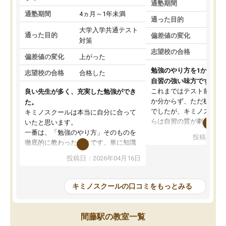
通塾期間
通塾期間
4ヵ月～1年未満
通った目的
大学入学共通テスト
通った目的
偏差値の変化
対策
志望校の合格
偏差値の変化
上がった
勉強のやり方を1から教
志望校の合格
合格した
自習の強い味方です。
これまではテスト前に何
良い先生が多く、充実した勉強ができ
か分からず、ただ机に座
た。
でしたが、キミノスクー
キミノスクールは本当に自分に合って
らは自習の質が劇的に変
いたと思います。
先生が毎日何をすべきか
一番は、「勉強のやり方」そのものを
投稿日：20
を明確にしてくれるので
徹底的に教わったことです。単に知識
ずに学習に取り組めるよ
を詰め込むのではなく、自学自習の習
投稿日：2026年04月16日
が一番の収穫です。
慣が身につくよう並走してくれるの
授業で教えてもらうとい
で、通塾日以外も机に向かうのが苦で
の仕方をコーチングして
はなくなりました。
キミノスクールの口コミをもっとみる
ルなので、家での学習習
身につきました。結果と
講師の方との距離も近く、親身なコー
た英語の偏差値が10以上
チングのおかげで、停滞期もモチベー
間藤駅の教室一覧
していた公立高校に無事
ションを維持できました。「やらされ