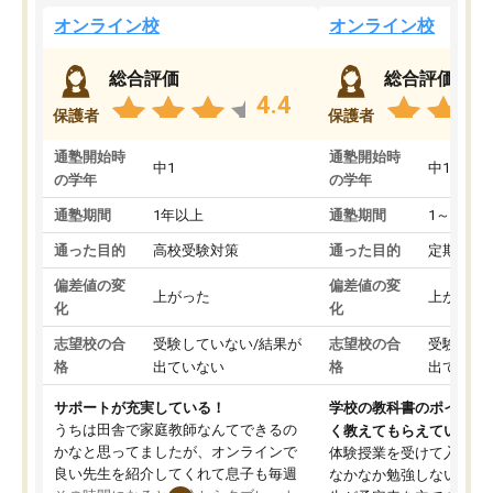
オンライン校
オンライン校
総合評価
総合評価
4.4
保護者
保護者
通塾開始時
通塾開始時
中1
中1
の学年
の学年
通塾期間
1年以上
通塾期間
1～3ヵ月
通った目的
高校受験対策
通った目的
定期テス
偏差値の変
偏差値の変
上がった
上がった
化
化
志望校の合
受験していない/結果が
志望校の合
受験して
格
出ていない
格
出ていな
サポートが充実している！
学校の教科書のポイント
うちは田舎で家庭教師なんてできるの
く教えてもらえている
かなと思ってましたが、オンラインで
体験授業を受けて入塾し
良い先生を紹介してくれて息子も毎週
なかなか勉強しない息子