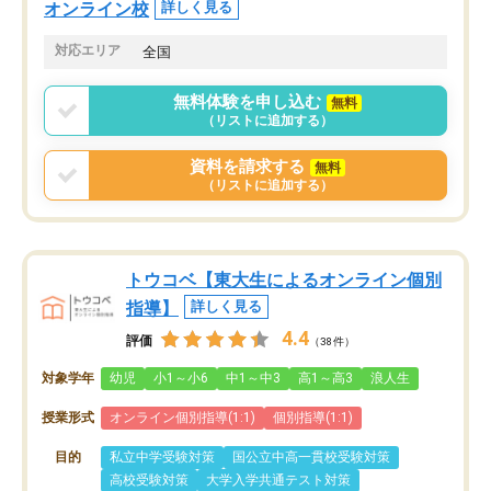
オンライン校
詳しく見る
対応エリア
全国
無料体験を申し込む
無料
（リストに追加する）
資料を請求する
無料
（リストに追加する）
トウコベ【東大生によるオンライン個別
指導】
詳しく見る
4.4
評価
（38件）
対象学年
幼児
小1～小6
中1～中3
高1～高3
浪人生
授業形式
オンライン個別指導(1:1)
個別指導(1:1)
目的
私立中学受験対策
国公立中高一貫校受験対策
高校受験対策
大学入学共通テスト対策