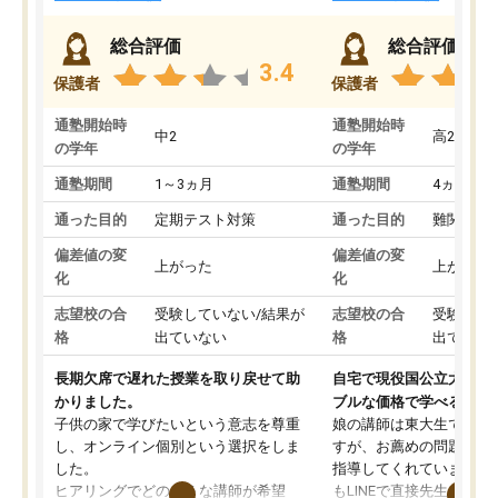
総合評価
総合評価
3.4
保護者
保護者
通塾開始時
通塾開始時
中2
高2
の学年
の学年
通塾期間
1～3ヵ月
通塾期間
4ヵ月～1
通った目的
定期テスト対策
通った目的
難関私立
偏差値の変
偏差値の変
上がった
上がった
化
化
志望校の合
受験していない/結果が
志望校の合
受験して
格
出ていない
格
出ていな
長期欠席で遅れた授業を取り戻せて助
自宅で現役国公立大学生
かりました。
ブルな価格で学べる
子供の家で学びたいという意志を尊重
娘の講師は東大生では無
し、オンライン個別という選択をしま
すが、お薦めの問題集や
した。
指導してくれています。2
ヒアリングでどのような講師が希望
もLINEで直接先生に質問