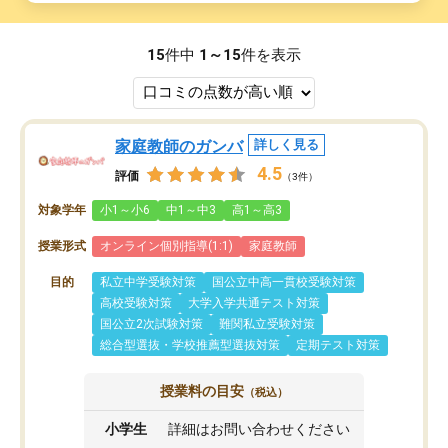
15
件中
1～15
件を表示
家庭教師のガンバ
詳しく見る
4.5
評価
（3件）
対象学年
小1～小6
中1～中3
高1～高3
授業形式
オンライン個別指導(1:1)
家庭教師
目的
私立中学受験対策
国公立中高一貫校受験対策
高校受験対策
大学入学共通テスト対策
国公立2次試験対策
難関私立受験対策
総合型選抜・学校推薦型選抜対策
定期テスト対策
授業料の目安
（税込）
小学生
詳細はお問い合わせください