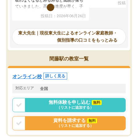
取れなくなるとみるみると成績が落ち
投稿日：20
で、当初は模試でD判定
ていきました。高校の進度が早く、子
していたのですが、やは
供も家に帰って勉強の話すると嫌な反
投稿日：2026年06月26日
験勉強に詳しく、先生か
応を示します。東大先生にお願いして
受け合格できました。ま
からは効率的な計画を先生が立ててく
自習室が毎日使えていつ
れるので、親としても安心です。毎日
東大先生｜現役東大生によるオンライン家庭教師・
るのが心強かったようで
使える自習室とかもあり、わからない
個別指導の口コミをもっとみる
謝です。
ところがあれば先生が回答してくれる
のも重宝しています。
間藤駅の教室一覧
オンライン校
詳しく見る
対応エリア
全国
無料体験を申し込む
無料
（リストに追加する）
資料を請求する
無料
（リストに追加する）