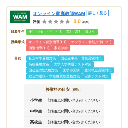
オンライン家庭教師WAM
詳しく見る
0.0
評価
（0件）
対象学年
小1～小6
中1～中3
高1～高3
浪人生
授業形式
オンライン個別指導(1:1)
オンライン個別指導(1:2~)
個別指導(1:1)
家庭教師
目的
私立中学受験対策
国公立中高一貫校受験対策
高校受験対策
大学入学共通テスト対策
国公立2次試験対策
医学部受験
難関私立受験対策
総合型選抜・学校推薦型選抜対策
定期テスト対策
授業料の目安
（税込）
小学生
詳細はお問い合わせください
中学生
詳細はお問い合わせください
高校生
詳細はお問い合わせください