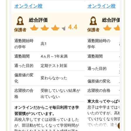
オンライン校
オンライン校
総合評価
総合評価
4.4
保護者
保護者
通塾開始時
通塾開始時の
高1
高3
の学年
学年
通塾期間
4ヵ月～1年未満
通塾期間
4ヵ月
通った目的
定期テスト対策
大学入
通った目的
対策
偏差値の変
変わらなかった
化
偏差値の変化
上がっ
志望校の合
受験していない/結果が
志望校の合格
合格し
格
出ていない
東大生ってやっぱりすご
息子は中学まではそこそ
オンラインだからこそ毎日利用でき学
いたのですが、高校に入
習習慣がついています。
ていけなくなり対面の塾
高校入学してすぐは頑張っていました
でいたので、違うアプロ
が、部活動が忙しくなって学習時間が
考えて入りました。地元