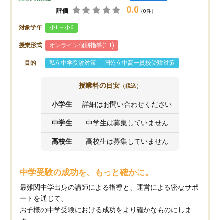
0.0
評価
（0件）
対象学年
小1～小6
授業形式
オンライン個別指導(1:1)
目的
私立中学受験対策
国公立中高一貫校受験対策
授業料の目安
（税込）
小学生
詳細はお問い合わせください
中学生
中学生は募集していません
高校生
高校生は募集していません
中学受験の成功を、もっと確かに。
最難関中学出身の講師による指導と、運営による密なサポ
ートを通じて、
お子様の中学受験における成功をより確かなものにしま