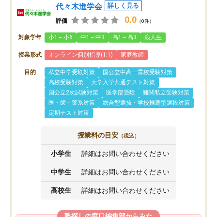
代々木進学会
詳しく見る
0.0
評価
（0件）
対象学年
小1～小6
中1～中3
高1～高3
浪人生
授業形式
オンライン個別指導(1:1)
家庭教師
目的
私立中学受験対策
国公立中高一貫校受験対策
高校受験対策
大学入学共通テスト対策
国公立2次試験対策
医学部受験
難関私立受験対策
医・歯・薬系対策
総合型選抜・学校推薦型選抜対策
定期テスト対策
授業料の目安
（税込）
小学生
詳細はお問い合わせください
中学生
詳細はお問い合わせください
高校生
詳細はお問い合わせください
塾探しの窓口編集部からみた