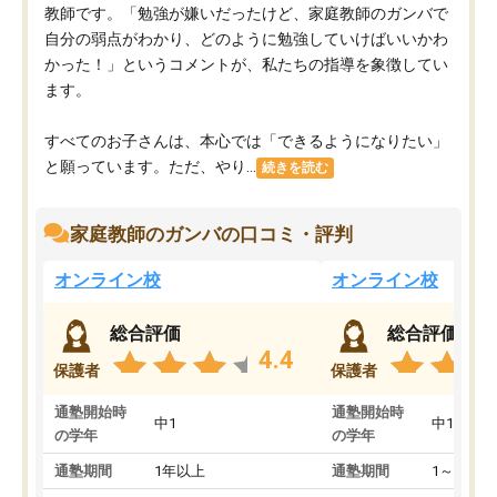
教師です。「勉強が嫌いだったけど、家庭教師のガンバで
自分の弱点がわかり、どのように勉強していけばいいかわ
かった！」というコメントが、私たちの指導を象徴してい
ます。
すべてのお子さんは、本心では「できるようになりたい」
と願っています。ただ、やり...
続きを読む
家庭教師のガンバの口コミ・評判
オンライン校
オンライン校
総合評価
総合評価
4.4
保護者
保護者
通塾開始時
通塾開始時
中1
中1
の学年
の学年
通塾期間
1年以上
通塾期間
1～3ヵ月