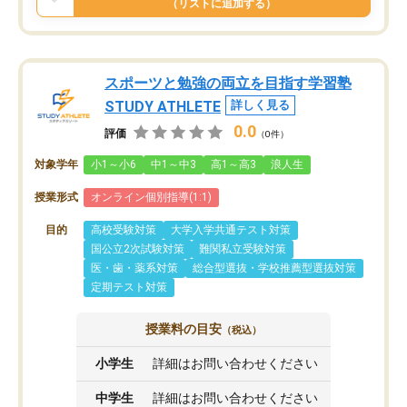
（リストに追加する）
スポーツと勉強の両立を目指す学習塾
STUDY ATHLETE
詳しく見る
0.0
評価
（0件）
対象学年
小1～小6
中1～中3
高1～高3
浪人生
授業形式
オンライン個別指導(1:1)
目的
高校受験対策
大学入学共通テスト対策
国公立2次試験対策
難関私立受験対策
医・歯・薬系対策
総合型選抜・学校推薦型選抜対策
定期テスト対策
授業料の目安
（税込）
小学生
詳細はお問い合わせください
中学生
詳細はお問い合わせください