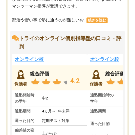
マンツーマン指導が受講できます。
部活や習い事で塾に通うのが難しいお...
続きを読む
トライのオンライン個別指導塾の口コミ・評
判
オンライン校
オンライン校
総合評価
総合評価
4.2
保護者
保護者
通塾開始時
通塾開始時の
中2
高3
の学年
学年
通塾期間
4ヵ月～1年未満
通塾期間
1～3
通った目的
定期テスト対策
大学入
通った目的
対策
偏差値の変
上がった