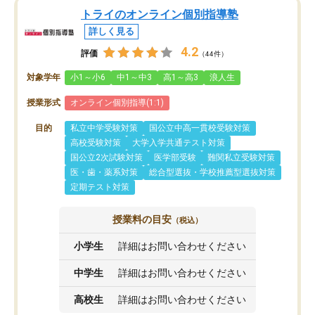
トライのオンライン個別指導塾
詳しく見る
4.2
評価
（44件）
対象学年
小1～小6
中1～中3
高1～高3
浪人生
授業形式
オンライン個別指導(1:1)
目的
私立中学受験対策
国公立中高一貫校受験対策
高校受験対策
大学入学共通テスト対策
国公立2次試験対策
医学部受験
難関私立受験対策
医・歯・薬系対策
総合型選抜・学校推薦型選抜対策
定期テスト対策
授業料の目安
（税込）
小学生
詳細はお問い合わせください
中学生
詳細はお問い合わせください
高校生
詳細はお問い合わせください