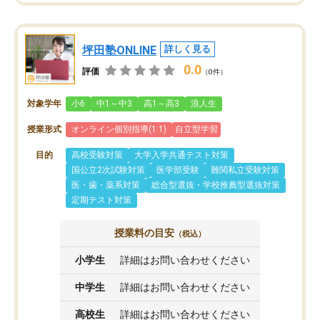
坪田塾ONLINE
詳しく見る
0.0
評価
（0件）
対象学年
小6
中1～中3
高1～高3
浪人生
授業形式
オンライン個別指導(1:1)
自立型学習
目的
高校受験対策
大学入学共通テスト対策
国公立2次試験対策
医学部受験
難関私立受験対策
医・歯・薬系対策
総合型選抜・学校推薦型選抜対策
定期テスト対策
授業料の目安
（税込）
小学生
詳細はお問い合わせください
中学生
詳細はお問い合わせください
高校生
詳細はお問い合わせください