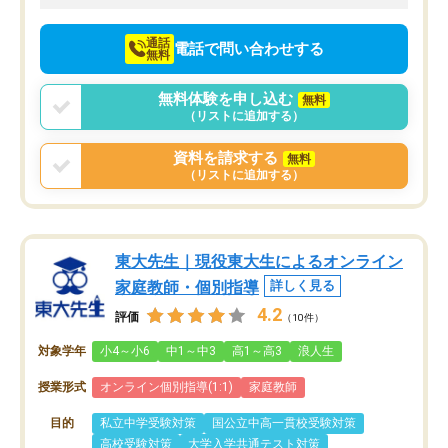
向けて頑張っています。
通話
電話で問い合わせする
無料
無料体験を申し込む
無料
（リストに追加する）
資料を請求する
無料
（リストに追加する）
東大先生｜現役東大生によるオンライン
家庭教師・個別指導
詳しく見る
4.2
評価
（10件）
対象学年
小4～小6
中1～中3
高1～高3
浪人生
授業形式
オンライン個別指導(1:1)
家庭教師
目的
私立中学受験対策
国公立中高一貫校受験対策
高校受験対策
大学入学共通テスト対策