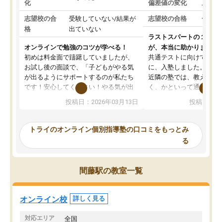
化
偏差値の変化
上がっ
志望校の合
受験していない/結果が
志望校の合格
合格し
格
出ていない
ラストスパートの１か月
オンラインで勉強のコツが学べる！
が、本当に助かりました
初めは料金面で躊躇していましたが、
共通テストに向けての追
お試し後の面談で、「子どもがやる気
に、入塾しました。田舎
が出るようにサポートするのが私たち
近隣の塾では、教えても
です！安心してください！やる気が出
く、かといって通うには
ないのは私たち講師の責任です」と言
が、トライならオンライ
投稿日：2026年03月13日
投稿日：20
ってくださり、確かに！と考えて、思
可能なので本当に助かり
い切って入塾しました。英語が苦手だ
テストの内容重視でした
ったんですが、学生の先生から学ぶこ
らないところをピンポイ
トライのオンライン個別指導塾の口コミをもっとみ
とで、勉強のコツみたいなものをつか
頂いて、とてもわかりや
る
み、徐々に成績が上がったらいいなと
していました。一生を左
思っていました。何が今足りないのか
スト、多少お金がかかっ
を的確に指導いただき、子どももびっ
思い切って入塾してよか
間藤駅の教室一覧
くりするほど楽しんでやる気を持って
塾を受けています。狙い通り、少しず
つ成績も上がり、苦手意識も無くなっ
オンライン校
詳しく見る
てきたので、さらに苦手な数学も追加
でお願いしました。来年の高校受験に
対応エリア
全国