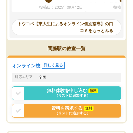
か、オプションは付帯するかなど選ぶ
教科でも)。受講科目や
投稿日：2025年09月12日
投稿日：20
事が出来ました。
めれるので、個人に合っ
講師とのマッチング後講師との初回ミ
ると思います。カリキュ
ーティングを行い、その講師で良いか
いなのがあり(有料)、受
トウコベ【東大生によるオンライン個別指導】の口
他の講師を希望するか子供との相性も
ことをどんなスケジュー
コミをもっとみる
見てから講師を決定する事ができま
くか相談したのですが、
す。
ち期待したものではなく
うちの子は、初回面談の講師の方で決
内容でした。それでも明
間藤駅の教室一覧
定しました。
やる気も出ましたし、苦
くなってきたようなので
オンラインツールを使用した単語帳の
お願いして良かったと思
オンライン校
詳しく見る
共有があり宿題もそちらで出される形
も合わなければチェンジ
でした。
娘は3科目ともずっと同
対応エリア
全国
2ヶ月で担当講師の方がお辞めになると
言う事で講師変更の申し出があり、あ
無料体験を申し込む
無料
まりに短期での変更だった為、塾に通
（リストに追加する）
う事にして退会しました。遅れも取り
戻せ、授業内容や講師の方は良かった
資料を請求する
無料
と思います。
（リストに追加する）