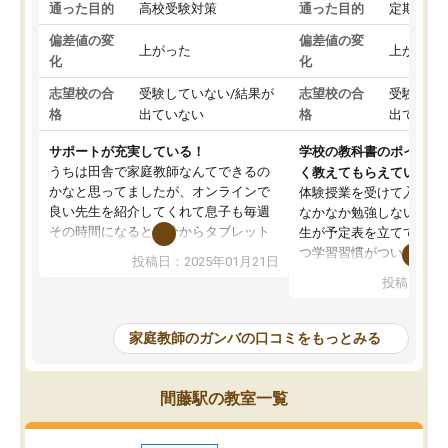
通った目的
高校受験対策
通った目的
定期テス
偏差値の変
偏差値の変
上がった
上がった
化
化
志望校の合
受験していない/結果が
志望校の合
受験して
格
出ていない
格
出ていな
サポートが充実している！
学校の教科書のポイント
うちは田舎で家庭教師なんてできるの
く教えてもらえている
かなと思ってましたが、オンラインで
体験授業を受けて入塾し
良い先生を紹介してくれて息子も毎週
なかなか勉強しない息子
その時間になると自分からタブレット
生が予定表を立ててくれ
を開いてzoomを繋げるようになりまし
つ学習習慣がついてきま
投稿日：2025年01月21日
た！5科目なんでもOKなのもとても気
オンラインで週に一度の
投稿日：20
に入っています
指導が無い日も予定表に
成績もだいぶ下の方でしたが、通い始
したり、LINEでわから
めて1年ほどだった今では平均点以上の
問できるのでとても助か
家庭教師のガンバの口コミをもっとみる
科目が増えてきました！あと1年受験ま
であるので無料の週末教室を使用しな
がら頑張って欲しいと思います！
間藤駅の教室一覧