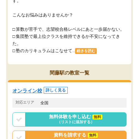
す。
こんなお悩みはありませんか？
□ 算数が苦手で、志望校合格レベルにあと一歩届かない。
□ 集団塾で最上位クラスを維持できるか不安になってき
た。
□ 塾のカリキュラムはこなせて...
続きを読む
間藤駅の教室一覧
オンライン校
詳しく見る
対応エリア
全国
無料体験を申し込む
無料
（リストに追加する）
資料を請求する
無料