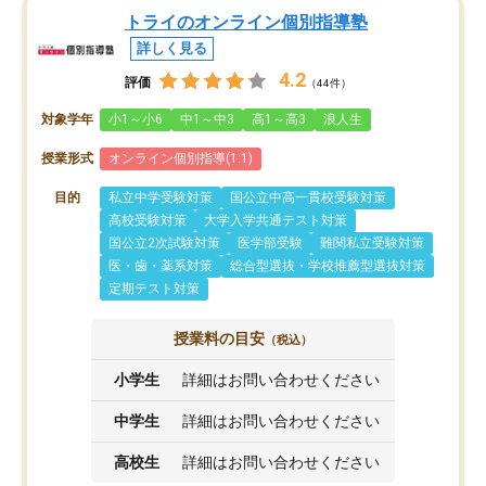
トライのオンライン個別指導塾
詳しく見る
4.2
評価
（44件）
対象学年
小1～小6
中1～中3
高1～高3
浪人生
授業形式
オンライン個別指導(1:1)
目的
私立中学受験対策
国公立中高一貫校受験対策
高校受験対策
大学入学共通テスト対策
国公立2次試験対策
医学部受験
難関私立受験対策
医・歯・薬系対策
総合型選抜・学校推薦型選抜対策
定期テスト対策
授業料の目安
（税込）
小学生
詳細はお問い合わせください
中学生
詳細はお問い合わせください
高校生
詳細はお問い合わせください