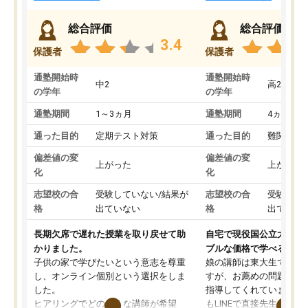
総合評価
総合評価
3.4
保護者
保護者
通塾開始時
通塾開始時
中2
高2
の学年
の学年
通塾期間
1～3ヵ月
通塾期間
4ヵ月～1
通った目的
定期テスト対策
通った目的
難関私立
偏差値の変
偏差値の変
上がった
上がった
化
化
志望校の合
受験していない/結果が
志望校の合
受験して
格
出ていない
格
出ていな
長期欠席で遅れた授業を取り戻せて助
自宅で現役国公立大学生
かりました。
ブルな価格で学べる
子供の家で学びたいという意志を尊重
娘の講師は東大生では無
し、オンライン個別という選択をしま
すが、お薦めの問題集や
した。
指導してくれています。2
ヒアリングでどのような講師が希望
もLINEで直接先生に質問