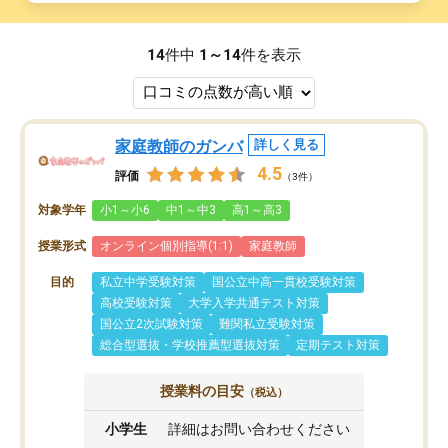
14
件中
1～14
件を表示
家庭教師のガンバ
詳しく見る
4.5
評価
（3件）
対象学年
小1～小6
中1～中3
高1～高3
授業形式
オンライン個別指導(1:1)
家庭教師
目的
私立中学受験対策
国公立中高一貫校受験対策
高校受験対策
大学入学共通テスト対策
国公立2次試験対策
難関私立受験対策
総合型選抜・学校推薦型選抜対策
定期テスト対策
授業料の目安
（税込）
小学生
詳細はお問い合わせください