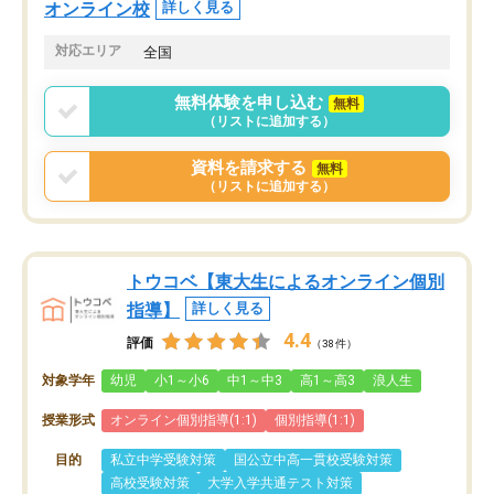
オンライン校
詳しく見る
対応エリア
全国
無料体験を申し込む
無料
（リストに追加する）
資料を請求する
無料
（リストに追加する）
トウコベ【東大生によるオンライン個別
指導】
詳しく見る
4.4
評価
（38件）
対象学年
幼児
小1～小6
中1～中3
高1～高3
浪人生
授業形式
オンライン個別指導(1:1)
個別指導(1:1)
目的
私立中学受験対策
国公立中高一貫校受験対策
高校受験対策
大学入学共通テスト対策