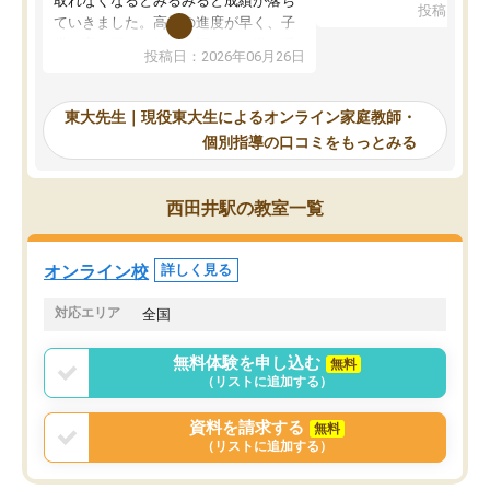
取れなくなるとみるみると成績が落ち
投稿日：20
で、当初は模試でD判定
ていきました。高校の進度が早く、子
していたのですが、やは
供も家に帰って勉強の話すると嫌な反
投稿日：2026年06月26日
験勉強に詳しく、先生か
応を示します。東大先生にお願いして
受け合格できました。ま
からは効率的な計画を先生が立ててく
自習室が毎日使えていつ
れるので、親としても安心です。毎日
東大先生｜現役東大生によるオンライン家庭教師・
るのが心強かったようで
使える自習室とかもあり、わからない
個別指導の口コミをもっとみる
謝です。
ところがあれば先生が回答してくれる
のも重宝しています。
西田井駅の教室一覧
オンライン校
詳しく見る
対応エリア
全国
無料体験を申し込む
無料
（リストに追加する）
資料を請求する
無料
（リストに追加する）