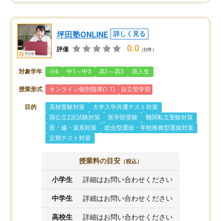
坪田塾ONLINE
詳しく見る
0.0
評価
（0件）
対象学年
小6
中1～中3
高1～高3
浪人生
授業形式
オンライン個別指導(1:1)
自立型学習
目的
高校受験対策
大学入学共通テスト対策
国公立2次試験対策
医学部受験
難関私立受験対策
医・歯・薬系対策
総合型選抜・学校推薦型選抜対策
定期テスト対策
授業料の目安
（税込）
小学生
詳細はお問い合わせください
中学生
詳細はお問い合わせください
高校生
詳細はお問い合わせください