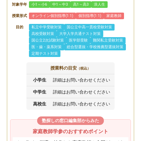
対象学年
小1～小6
中1～中3
高1～高3
浪人生
授業形式
オンライン個別指導(1:1)
個別指導(1:1)
家庭教師
目的
私立中学受験対策
国公立中高一貫校受験対策
高校受験対策
大学入学共通テスト対策
国公立2次試験対策
医学部受験
難関私立受験対策
医・歯・薬系対策
総合型選抜・学校推薦型選抜対策
定期テスト対策
授業料の目安
（税込）
小学生
詳細はお問い合わせください
中学生
詳細はお問い合わせください
高校生
詳細はお問い合わせください
塾探しの窓口編集部からみた
家庭教師学参のおすすめポイント