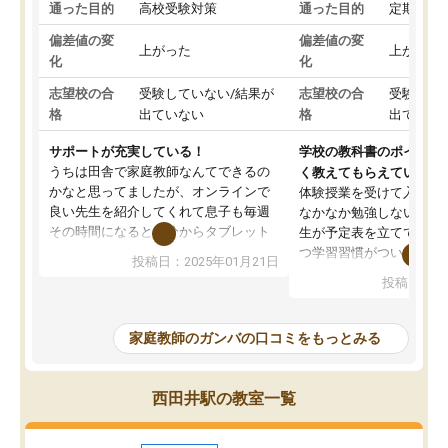
通った目的
高校受験対策
通った目的
定期テス
偏差値の変
偏差値の変
上がった
上がった
化
化
志望校の合
受験していない/結果が
志望校の合
受験して
格
出ていない
格
出ていな
サポートが充実している！
学校の教科書のポイント
うちは田舎で家庭教師なんてできるの
く教えてもらえている
かなと思ってましたが、オンラインで
体験授業を受けて入塾し
良い先生を紹介してくれて息子も毎週
なかなか勉強しない息子
その時間になると自分からタブレット
生が予定表を立ててくれ
を開いてzoomを繋げるようになりまし
つ学習習慣がついてきま
投稿日：2025年01月21日
た！5科目なんでもOKなのもとても気
オンラインで週に一度の
投稿日：20
に入っています
指導が無い日も予定表に
成績もだいぶ下の方でしたが、通い始
したり、LINEでわから
めて1年ほどだった今では平均点以上の
問できるのでとても助か
家庭教師のガンバの口コミをもっとみる
科目が増えてきました！あと1年受験ま
であるので無料の週末教室を使用しな
がら頑張って欲しいと思います！
西田井駅の教室一覧