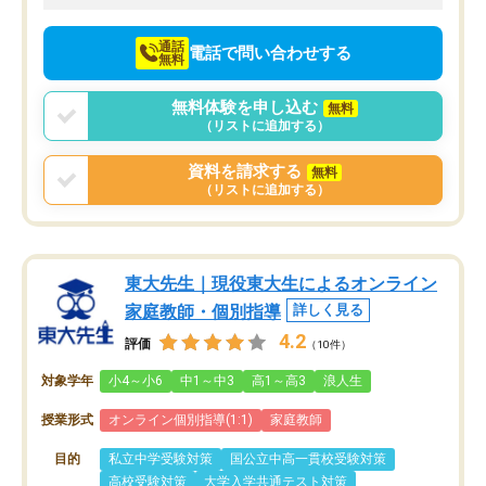
向けて頑張っています。
通話
電話で問い合わせする
無料
無料体験を申し込む
無料
（リストに追加する）
資料を請求する
無料
（リストに追加する）
東大先生｜現役東大生によるオンライン
家庭教師・個別指導
詳しく見る
4.2
評価
（10件）
対象学年
小4～小6
中1～中3
高1～高3
浪人生
授業形式
オンライン個別指導(1:1)
家庭教師
目的
私立中学受験対策
国公立中高一貫校受験対策
高校受験対策
大学入学共通テスト対策