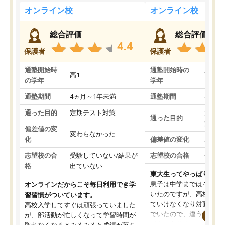
オンライン校
オンライン校
総合評価
総合評価
4.4
保護者
保護者
通塾開始時
通塾開始時の
高1
高3
の学年
学年
通塾期間
4ヵ月～1年未満
通塾期間
4ヵ月
通った目的
定期テスト対策
大学入
通った目的
対策
偏差値の変
変わらなかった
化
偏差値の変化
上がっ
志望校の合
受験していない/結果が
志望校の合格
合格し
格
出ていない
東大生ってやっぱりすご
息子は中学まではそこそ
オンラインだからこそ毎日利用でき学
いたのですが、高校に入
習習慣がついています。
ていけなくなり対面の塾
高校入学してすぐは頑張っていました
でいたので、違うアプロ
が、部活動が忙しくなって学習時間が
考えて入りました。地元