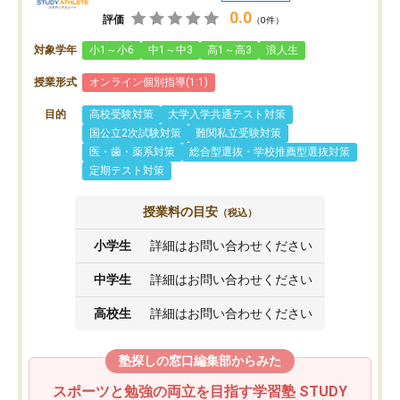
0.0
評価
（0件）
対象学年
小1～小6
中1～中3
高1～高3
浪人生
授業形式
オンライン個別指導(1:1)
目的
高校受験対策
大学入学共通テスト対策
国公立2次試験対策
難関私立受験対策
医・歯・薬系対策
総合型選抜・学校推薦型選抜対策
定期テスト対策
授業料の目安
（税込）
小学生
詳細はお問い合わせください
中学生
詳細はお問い合わせください
高校生
詳細はお問い合わせください
塾探しの窓口編集部からみた
スポーツと勉強の両立を目指す学習塾 STUDY