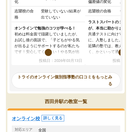
化
偏差値の変化
上がっ
志望校の合
受験していない/結果が
志望校の合格
合格し
格
出ていない
ラストスパートの１か月
オンラインで勉強のコツが学べる！
が、本当に助かりました
初めは料金面で躊躇していましたが、
共通テストに向けての追
お試し後の面談で、「子どもがやる気
に、入塾しました。田舎
が出るようにサポートするのが私たち
近隣の塾では、教えても
です！安心してください！やる気が出
く、かといって通うには
ないのは私たち講師の責任です」と言
が、トライならオンライ
投稿日：2026年03月13日
投稿日：20
ってくださり、確かに！と考えて、思
可能なので本当に助かり
い切って入塾しました。英語が苦手だ
テストの内容重視でした
ったんですが、学生の先生から学ぶこ
らないところをピンポイ
トライのオンライン個別指導塾の口コミをもっとみ
とで、勉強のコツみたいなものをつか
頂いて、とてもわかりや
る
み、徐々に成績が上がったらいいなと
していました。一生を左
思っていました。何が今足りないのか
スト、多少お金がかかっ
を的確に指導いただき、子どももびっ
思い切って入塾してよか
西田井駅の教室一覧
くりするほど楽しんでやる気を持って
塾を受けています。狙い通り、少しず
つ成績も上がり、苦手意識も無くなっ
オンライン校
詳しく見る
てきたので、さらに苦手な数学も追加
でお願いしました。来年の高校受験に
対応エリア
全国