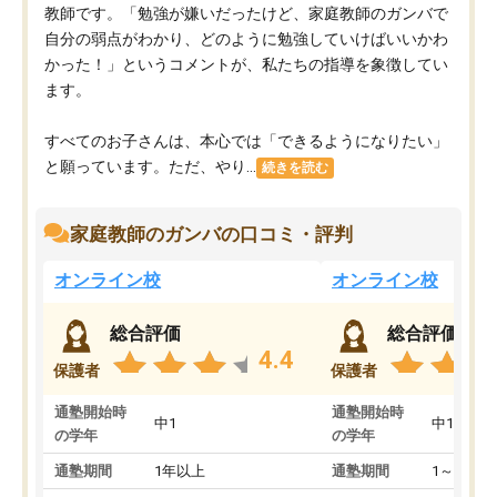
教師です。「勉強が嫌いだったけど、家庭教師のガンバで
自分の弱点がわかり、どのように勉強していけばいいかわ
かった！」というコメントが、私たちの指導を象徴してい
ます。
すべてのお子さんは、本心では「できるようになりたい」
と願っています。ただ、やり...
続きを読む
家庭教師のガンバの口コミ・評判
オンライン校
オンライン校
総合評価
総合評価
4.4
保護者
保護者
通塾開始時
通塾開始時
中1
中1
の学年
の学年
通塾期間
1年以上
通塾期間
1～3ヵ月