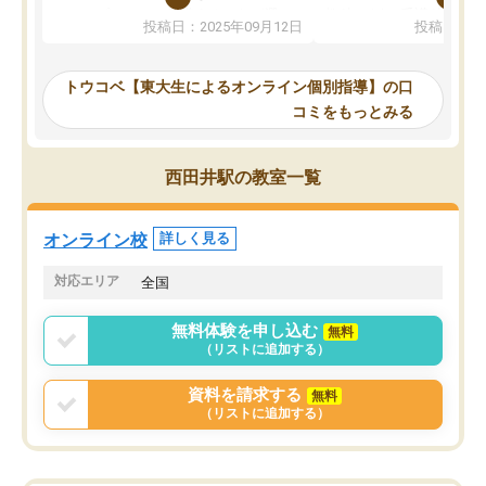
か、オプションは付帯するかなど選ぶ
教科でも)。受講科目や
投稿日：2025年09月12日
投稿日：20
事が出来ました。
めれるので、個人に合っ
講師とのマッチング後講師との初回ミ
ると思います。カリキュ
ーティングを行い、その講師で良いか
いなのがあり(有料)、受
トウコベ【東大生によるオンライン個別指導】の口
他の講師を希望するか子供との相性も
ことをどんなスケジュー
コミをもっとみる
見てから講師を決定する事ができま
くか相談したのですが、
す。
ち期待したものではなく
うちの子は、初回面談の講師の方で決
内容でした。それでも明
西田井駅の教室一覧
定しました。
やる気も出ましたし、苦
くなってきたようなので
オンラインツールを使用した単語帳の
お願いして良かったと思
オンライン校
詳しく見る
共有があり宿題もそちらで出される形
も合わなければチェンジ
でした。
娘は3科目ともずっと同
対応エリア
全国
2ヶ月で担当講師の方がお辞めになると
言う事で講師変更の申し出があり、あ
無料体験を申し込む
無料
まりに短期での変更だった為、塾に通
（リストに追加する）
う事にして退会しました。遅れも取り
戻せ、授業内容や講師の方は良かった
資料を請求する
無料
と思います。
（リストに追加する）