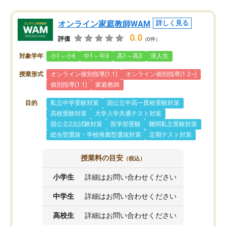
オンライン家庭教師WAM
詳しく見る
0.0
評価
（0件）
対象学年
小1～小6
中1～中3
高1～高3
浪人生
授業形式
オンライン個別指導(1:1)
オンライン個別指導(1:2~)
個別指導(1:1)
家庭教師
目的
私立中学受験対策
国公立中高一貫校受験対策
高校受験対策
大学入学共通テスト対策
国公立2次試験対策
医学部受験
難関私立受験対策
総合型選抜・学校推薦型選抜対策
定期テスト対策
授業料の目安
（税込）
小学生
詳細はお問い合わせください
中学生
詳細はお問い合わせください
高校生
詳細はお問い合わせください