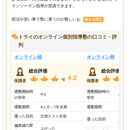
マンツーマン指導が受講できます。
部活や習い事で塾に通うのが難しいお...
続きを読む
トライのオンライン個別指導塾の口コミ・評
判
オンライン校
オンライン校
総合評価
総合評価
4.2
保護者
保護者
通塾開始時
通塾開始時の
中2
高3
の学年
学年
通塾期間
4ヵ月～1年未満
通塾期間
1～3
通った目的
定期テスト対策
大学入
通った目的
対策
偏差値の変
上がった