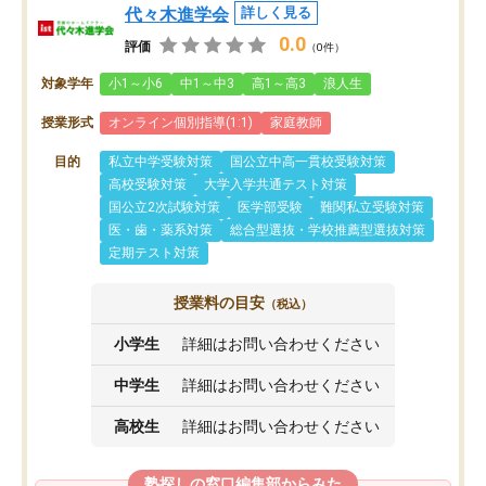
代々木進学会
詳しく見る
0.0
評価
（0件）
対象学年
小1～小6
中1～中3
高1～高3
浪人生
授業形式
オンライン個別指導(1:1)
家庭教師
目的
私立中学受験対策
国公立中高一貫校受験対策
高校受験対策
大学入学共通テスト対策
国公立2次試験対策
医学部受験
難関私立受験対策
医・歯・薬系対策
総合型選抜・学校推薦型選抜対策
定期テスト対策
授業料の目安
（税込）
小学生
詳細はお問い合わせください
中学生
詳細はお問い合わせください
高校生
詳細はお問い合わせください
塾探しの窓口編集部からみた