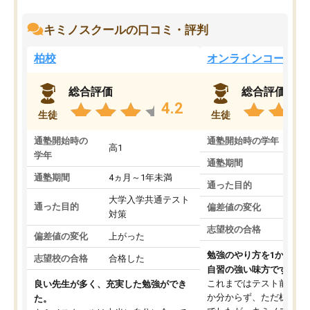
キミノスクールの口コミ・評判
柏校
オンラインコース
総合評価
総合評価
4.2
生徒
生徒
通塾開始時の
通塾開始時の学年
中
高1
学年
通塾期間
通塾期間
4ヵ月～1年未満
通った目的
大学入学共通テスト
通った目的
偏差値の変化
対策
志望校の合格
偏差値の変化
上がった
勉強のやり方を1から教
志望校の合格
合格した
自習の強い味方です。
これまではテスト前に何
良い先生が多く、充実した勉強ができ
か分からず、ただ机に座
た。