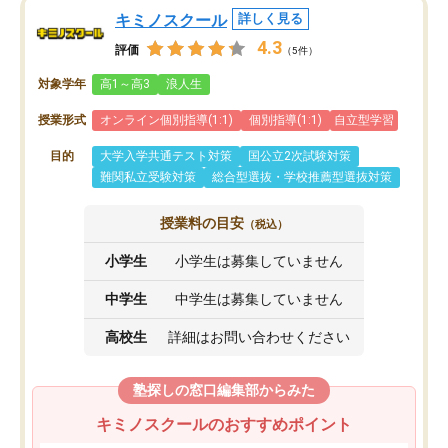
キミノスクール
詳しく見る
4.3
評価
（5件）
対象学年
高1～高3
浪人生
授業形式
オンライン個別指導(1:1)
個別指導(1:1)
自立型学習
目的
大学入学共通テスト対策
国公立2次試験対策
難関私立受験対策
総合型選抜・学校推薦型選抜対策
授業料の目安
（税込）
小学生
小学生は募集していません
中学生
中学生は募集していません
高校生
詳細はお問い合わせください
塾探しの窓口編集部からみた
キミノスクールのおすすめポイント