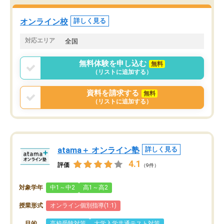
オンライン校
詳しく見る
対応エリア
全国
無料体験を申し込む
無料
（リストに追加する）
資料を請求する
無料
（リストに追加する）
atama＋ オンライン塾
詳しく見る
4.1
評価
（9件）
対象学年
中1～中2
高1～高2
授業形式
オンライン個別指導(1:1)
目的
高校受験対策
大学入学共通テスト対策