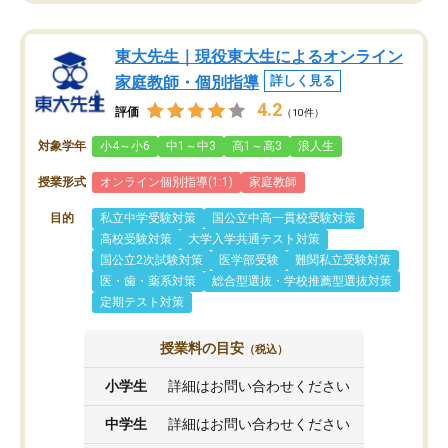
東大先生｜現役東大生によるオンライン
家庭教師・個別指導
詳しく見る
4.2
評価
（10件）
対象学年
小4～小6
中1～中3
高1～高3
浪人生
授業形式
オンライン個別指導(1:1)
家庭教師
目的
私立中学受験対策
国公立中高一貫校受験対策
高校受験対策
大学入学共通テスト対策
国公立2次試験対策
医学部受験
難関私立受験対策
医・歯・薬系対策
総合型選抜・学校推薦型選抜対策
定期テスト対策
授業料の目安
（税込）
小学生
詳細はお問い合わせください
中学生
詳細はお問い合わせください