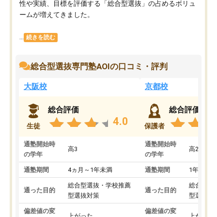
性や実績、目標を評価する「総合型選抜」の占めるボリュ
ームが増えてきました。
...
続きを読む
総合型選抜専門塾AOIの口コミ・評判
大阪校
京都校
総合評価
総合評価
4.0
生徒
保護者
通塾開始時
通塾開始時
高3
高2
の学年
の学年
通塾期間
4ヵ月～1年未満
通塾期間
1年以上
総合型選抜・学校推薦
総合型選
通った目的
通った目的
型選抜対策
型選抜対
偏差値の変
偏差値の変
上がった
上がった