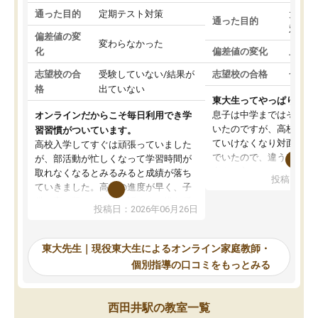
通った目的
定期テスト対策
大学入
通った目的
対策
偏差値の変
変わらなかった
化
偏差値の変化
上がっ
志望校の合
受験していない/結果が
志望校の合格
合格し
格
出ていない
東大生ってやっぱりすご
息子は中学まではそこそ
オンラインだからこそ毎日利用でき学
いたのですが、高校に入
習習慣がついています。
ていけなくなり対面の塾
高校入学してすぐは頑張っていました
でいたので、違うアプロ
が、部活動が忙しくなって学習時間が
考えて入りました。地元
取れなくなるとみるみると成績が落ち
投稿日：20
で、当初は模試でD判定
ていきました。高校の進度が早く、子
していたのですが、やは
供も家に帰って勉強の話すると嫌な反
投稿日：2026年06月26日
験勉強に詳しく、先生か
応を示します。東大先生にお願いして
受け合格できました。ま
からは効率的な計画を先生が立ててく
自習室が毎日使えていつ
れるので、親としても安心です。毎日
東大先生｜現役東大生によるオンライン家庭教師・
るのが心強かったようで
使える自習室とかもあり、わからない
個別指導の口コミをもっとみる
謝です。
ところがあれば先生が回答してくれる
のも重宝しています。
西田井駅の教室一覧