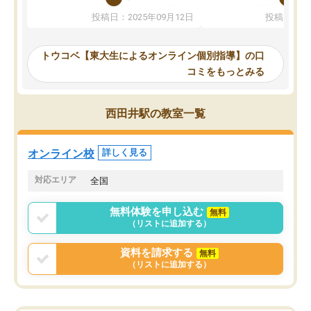
か、オプションは付帯するかなど選ぶ
教科でも)。受講科目や
投稿日：2025年09月12日
投稿日：20
事が出来ました。
めれるので、個人に合っ
講師とのマッチング後講師との初回ミ
ると思います。カリキュ
ーティングを行い、その講師で良いか
いなのがあり(有料)、受
トウコベ【東大生によるオンライン個別指導】の口
他の講師を希望するか子供との相性も
ことをどんなスケジュー
コミをもっとみる
見てから講師を決定する事ができま
くか相談したのですが、
す。
ち期待したものではなく
うちの子は、初回面談の講師の方で決
内容でした。それでも明
西田井駅の教室一覧
定しました。
やる気も出ましたし、苦
くなってきたようなので
オンラインツールを使用した単語帳の
お願いして良かったと思
オンライン校
詳しく見る
共有があり宿題もそちらで出される形
も合わなければチェンジ
でした。
娘は3科目ともずっと同
対応エリア
全国
2ヶ月で担当講師の方がお辞めになると
言う事で講師変更の申し出があり、あ
無料体験を申し込む
無料
まりに短期での変更だった為、塾に通
（リストに追加する）
う事にして退会しました。遅れも取り
戻せ、授業内容や講師の方は良かった
資料を請求する
無料
と思います。
（リストに追加する）