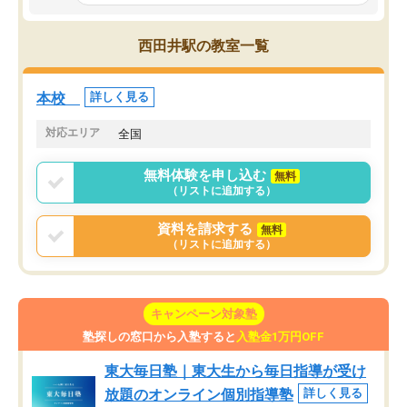
とっては難しい部分もあるのではない
しながら意欲的に取り組
かと思った。
常に効果を実感している
になった現在も大学受験
西田井駅の教室一覧
して利用しており、自信
すめできる塾です。
本校
詳しく見る
対応エリア
全国
無料体験を申し込む
無料
（リストに追加する）
資料を請求する
無料
（リストに追加する）
キャンペーン対象塾
塾探しの窓口から入塾すると
入塾金1万円OFF
東大毎日塾｜東大生から毎日指導が受け
放題のオンライン個別指導塾
詳しく見る