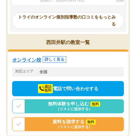
投稿日：2026年03月13日
投稿日：20
ってくださり、確かに！と考えて、思
可能なので本当に助かり
い切って入塾しました。英語が苦手だ
テストの内容重視でした
ったんですが、学生の先生から学ぶこ
らないところをピンポイ
トライのオンライン個別指導塾の口コミをもっとみ
とで、勉強のコツみたいなものをつか
頂いて、とてもわかりや
る
み、徐々に成績が上がったらいいなと
していました。一生を左
思っていました。何が今足りないのか
スト、多少お金がかかっ
を的確に指導いただき、子どももびっ
思い切って入塾してよか
西田井駅の教室一覧
くりするほど楽しんでやる気を持って
塾を受けています。狙い通り、少しず
つ成績も上がり、苦手意識も無くなっ
オンライン校
詳しく見る
てきたので、さらに苦手な数学も追加
でお願いしました。来年の高校受験に
対応エリア
全国
向けて頑張っています。
通話
電話で問い合わせする
無料
無料体験を申し込む
無料
（リストに追加する）
資料を請求する
無料
（リストに追加する）