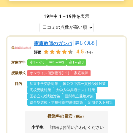
19
件中
1～19
件を表示
家庭教師のガンバ
詳しく見る
4.5
評価
（3件）
対象学年
小1～小6
中1～中3
高1～高3
授業形式
オンライン個別指導(1:1)
家庭教師
目的
私立中学受験対策
国公立中高一貫校受験対策
高校受験対策
大学入学共通テスト対策
国公立2次試験対策
難関私立受験対策
総合型選抜・学校推薦型選抜対策
定期テスト対策
授業料の目安
（税込）
小学生
詳細はお問い合わせください