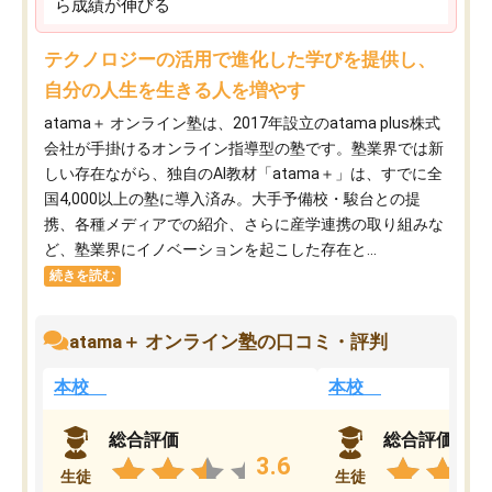
ら成績が伸びる
テクノロジーの活用で進化した学びを提供し、
自分の人生を生きる人を増やす
atama＋ オンライン塾は、2017年設立のatama plus株式
会社が手掛けるオンライン指導型の塾です。塾業界では新
しい存在ながら、独自のAI教材「atama＋」は、すでに全
国4,000以上の塾に導入済み。大手予備校・駿台との提
携、各種メディアでの紹介、さらに産学連携の取り組みな
ど、塾業界にイノベーションを起こした存在と...
続きを読む
atama＋ オンライン塾の口コミ・評判
本校
本校
総合評価
総合評価
3.6
生徒
生徒