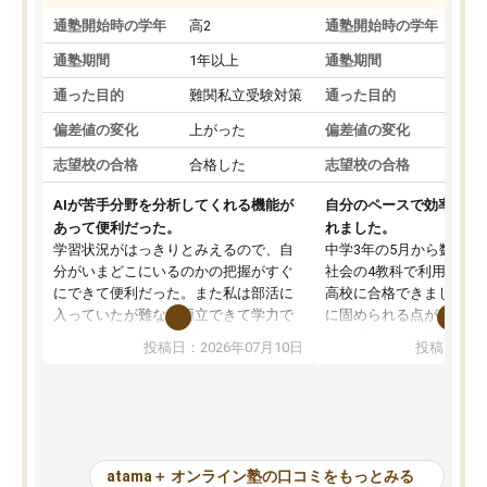
通塾開始時の学年
高2
通塾開始時の学年
中
通塾期間
1年以上
通塾期間
通った目的
難関私立受験対策
通った目的
偏差値の変化
上がった
偏差値の変化
志望校の合格
合格した
志望校の合格
AIが苦手分野を分析してくれる機能が
自分のペースで効率よく
あって便利だった。
れました。
学習状況がはっきりとみえるので、自
中学3年の5月から数学・
分がいまどこにいるのかの把握がすぐ
社会の4教科で利用し、偏
にできて便利だった。また私は部活に
高校に合格できました。
入っていたが難なく両立できて学力で
に固められる点が魅力で
も部活でも結果を残すことができてよ
れる「ウォームアップ」
投稿日：2026年07月10日
投稿日：20
かった。また問題演習の際に、自分が
項目のおかげで、手軽に
一度間違えた問題を繰り返し学習でき
せられます。何度も間違
たので苦手だった英語の克服につなが
「特訓」項目で徹底的に
った点もよかった。ただAIをアピール
め、苦手克服に非常に役
して活用するのは良かった点もあった
また、その日の勉強時間
が、自分で自分の管理ができない人に
元数が可視化されるので
atama＋ オンライン塾の口コミをもっとみる