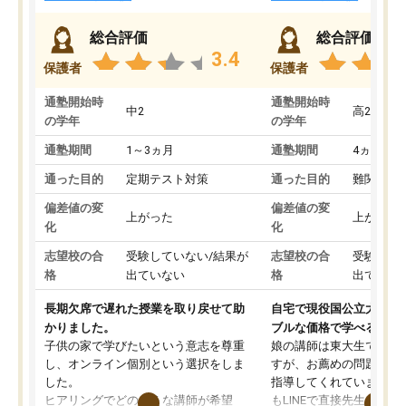
総合評価
総合評価
3.4
保護者
保護者
通塾開始時
通塾開始時
中2
高2
の学年
の学年
通塾期間
1～3ヵ月
通塾期間
4ヵ月～1
通った目的
定期テスト対策
通った目的
難関私立
偏差値の変
偏差値の変
上がった
上がった
化
化
志望校の合
受験していない/結果が
志望校の合
受験して
格
出ていない
格
出ていな
長期欠席で遅れた授業を取り戻せて助
自宅で現役国公立大学生
かりました。
ブルな価格で学べる
子供の家で学びたいという意志を尊重
娘の講師は東大生では無
し、オンライン個別という選択をしま
すが、お薦めの問題集や
した。
指導してくれています。2
ヒアリングでどのような講師が希望
もLINEで直接先生に質問