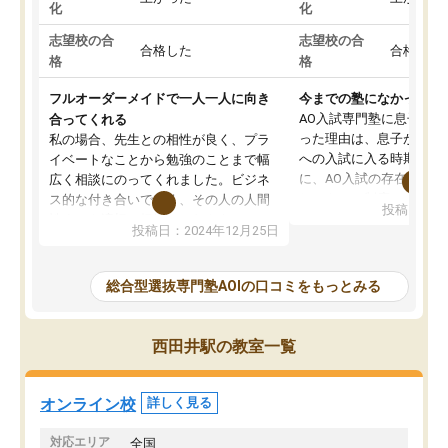
化
化
志望校の合
志望校の合
合格した
合格した
格
格
フルオーダーメイドで一人一人に向き
今までの塾になかったA
AO入試専門塾に息子を
合ってくれる
った理由は、息子が高校
私の場合、先生との相性が良く、プラ
への入試に入る時期に差
イベートなことから勉強のことまで幅
に、AO入試の存在を息
広く相談にのってくれました。ビジネ
してもその制度で合格し
ス的な付き合いでなく、その人の人間
投稿日：20
たことから、AOIに入塾
性までを適切に把握し、むきあってい
投稿日：2024年12月25日
思いました。
るなぁと強く感じることできました。
AOIでは、カウンセリン
また、他の先生の意見も聞いてみたい
で、AO入試を改めて知
と相談すると、他の先生も紹介してく
総合型選抜専門塾AOIの口コミをもっとみる
それに対しての具体的な
ださり、客観的なアドバイスもいただ
ことでした。更に子供の
くことができました（志望理由・自己
る適正等についても詳し
PR等の添削において）。そして、なに
西田井駅の教室一覧
でき、メンターの方々も
より自習室が解放されている点がよか
けてらっしゃいますので
ったです。友達と好きな時間に自習
せることができました。
し、お互いを高めあえる環境がありま
オンライン校
詳しく見る
した。
対応エリア
全国