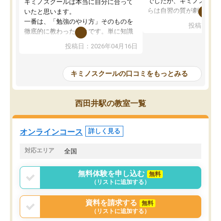
でしたが、キミノスクー
キミノスクールは本当に自分に合って
らは自習の質が劇的に変
いたと思います。
先生が毎日何をすべきか
一番は、「勉強のやり方」そのものを
投稿日：20
を明確にしてくれるので
徹底的に教わったことです。単に知識
ずに学習に取り組めるよ
を詰め込むのではなく、自学自習の習
投稿日：2026年04月16日
が一番の収穫です。
慣が身につくよう並走してくれるの
授業で教えてもらうとい
で、通塾日以外も机に向かうのが苦で
の仕方をコーチングして
はなくなりました。
キミノスクールの口コミをもっとみる
ルなので、家での学習習
身につきました。結果と
講師の方との距離も近く、親身なコー
た英語の偏差値が10以上
チングのおかげで、停滞期もモチベー
西田井駅の教室一覧
していた公立高校に無事
ションを維持できました。「やらされ
た。自分から学ぶ姿勢を
る勉強」から「目標のための勉強」へ
たい家庭には本当におす
意識が変わったことが、目標校への合
オンラインコース
詳しく見る
思います。
格に繋がったと思います。
対応エリア
全国
無料体験を申し込む
無料
（リストに追加する）
資料を請求する
無料
（リストに追加する）