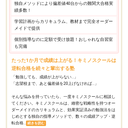
独自メソッドにより偏差値40台からの難関大合格実
績多数！
学習計画からカリキュラム、教材まで完全オーダー
メイドで提供
個別指導なのに定額で受け放題！おしゃれな自習室
も完備
たった1か月で成績は上がる！キミノスクールは
逆転合格を続々と輩出する塾
「勉強しても、成績が上がらない…」
「志望校まで、あと偏差値を20上げなければ…」
そんな悩みを持っていたら、一度キミノスクールに相談し
てください。キミノスクールは、緻密な戦略性を持つオー
ダーメイドのカリキュラムと、効果実証済みの勉強法をは
じめとする独自の指導メソッドで、数々の成績アップ・逆
転合格...
続きを読む