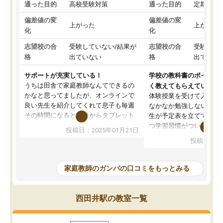
通った目的
高校受験対策
通った目的
定期テス
偏差値の変
偏差値の変
上がった
上がった
化
化
志望校の合
受験していない/結果が
志望校の合
受験して
格
出ていない
格
出ていな
サポートが充実している！
学校の教科書のポイント
うちは田舎で家庭教師なんてできるの
く教えてもらえている
かなと思ってましたが、オンラインで
体験授業を受けて入塾し
良い先生を紹介してくれて息子も毎週
なかなか勉強しない息子
その時間になると自分からタブレット
生が予定表を立ててくれ
を開いてzoomを繋げるようになりまし
つ学習習慣がついてきま
投稿日：2025年01月21日
た！5科目なんでもOKなのもとても気
オンラインで週に一度の
投稿日：20
に入っています
指導が無い日も予定表に
成績もだいぶ下の方でしたが、通い始
したり、LINEでわから
めて1年ほどだった今では平均点以上の
問できるのでとても助か
家庭教師のガンバの口コミをもっとみる
科目が増えてきました！あと1年受験ま
であるので無料の週末教室を使用しな
がら頑張って欲しいと思います！
西田井駅の教室一覧