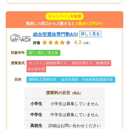
キャンペーン対象塾
塾探しの窓口から入塾すると
入塾金1万円OFF
総合型選抜専門塾AOI
詳しく見る
4.3
評価
（3件）
対象学年
高1～高3
浪人生
授業形式
オンライン個別指導(1:1)
個別指導(1:1)
映像授業
自立型学習
目的
難関私立受験対策
総合型選抜・学校推薦型選抜対策
授業料の目安
（税込）
小学生
小学生は募集していません
中学生
中学生は募集していません
高校生
詳細はお問い合わせください