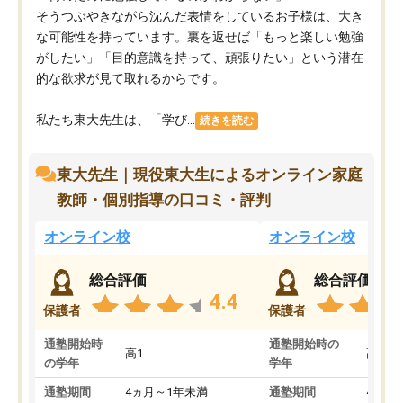
そうつぶやきながら沈んだ表情をしているお子様は、大き
な可能性を持っています。裏を返せば「もっと楽しい勉強
がしたい」「目的意識を持って、頑張りたい」という潜在
的な欲求が見て取れるからです。
私たち東大先生は、「学び...
続きを読む
東大先生｜現役東大生によるオンライン家庭
教師・個別指導の口コミ・評判
オンライン校
オンライン校
総合評価
総合評価
4.4
保護者
保護者
通塾開始時
通塾開始時の
高1
高3
の学年
学年
通塾期間
4ヵ月～1年未満
通塾期間
4ヵ月