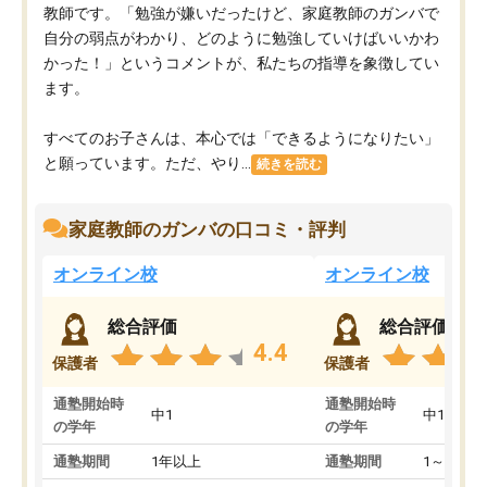
教師です。「勉強が嫌いだったけど、家庭教師のガンバで
自分の弱点がわかり、どのように勉強していけばいいかわ
かった！」というコメントが、私たちの指導を象徴してい
ます。
すべてのお子さんは、本心では「できるようになりたい」
と願っています。ただ、やり...
続きを読む
家庭教師のガンバの口コミ・評判
オンライン校
オンライン校
総合評価
総合評価
4.4
保護者
保護者
通塾開始時
通塾開始時
中1
中1
の学年
の学年
通塾期間
1年以上
通塾期間
1～3ヵ月