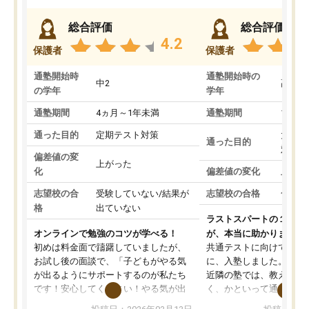
総合評価
総合評価
4.2
保護者
保護者
通塾開始時
通塾開始時の
中2
高3
の学年
学年
通塾期間
4ヵ月～1年未満
通塾期間
1～3
通った目的
定期テスト対策
大学入
通った目的
対策
偏差値の変
上がった
化
偏差値の変化
上がっ
志望校の合
受験していない/結果が
志望校の合格
合格し
格
出ていない
ラストスパートの１か月
オンラインで勉強のコツが学べる！
が、本当に助かりました
初めは料金面で躊躇していましたが、
共通テストに向けての追
お試し後の面談で、「子どもがやる気
に、入塾しました。田舎
が出るようにサポートするのが私たち
近隣の塾では、教えても
です！安心してください！やる気が出
く、かといって通うには
ないのは私たち講師の責任です」と言
が、トライならオンライ