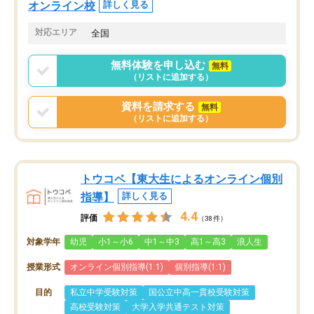
オンライン校
詳しく見る
対応エリア
全国
無料体験を申し込む
無料
（リストに追加する）
資料を請求する
無料
（リストに追加する）
トウコベ【東大生によるオンライン個別
指導】
詳しく見る
4.4
評価
（38件）
対象学年
幼児
小1～小6
中1～中3
高1～高3
浪人生
授業形式
オンライン個別指導(1:1)
個別指導(1:1)
目的
私立中学受験対策
国公立中高一貫校受験対策
高校受験対策
大学入学共通テスト対策