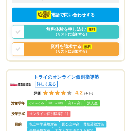
通話
電話で問い合わせする
無料
無料体験を申し込む
無料
（リストに追加する）
資料を請求する
無料
（リストに追加する）
トライのオンライン個別指導塾
詳しく見る
4.2
評価
（44件）
対象学年
小1～小6
中1～中3
高1～高3
浪人生
授業形式
オンライン個別指導(1:1)
目的
私立中学受験対策
国公立中高一貫校受験対策
高校受験対策
大学入学共通テスト対策