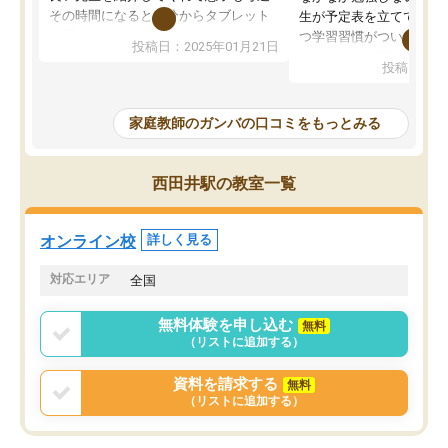
その時間になると自分からタブレット
生が予定表を立ててくれ
を開いてzoomを繋げるようになりまし
つ学習習慣がついてきま
投稿日：2025年01月21日
た！5科目なんでもOKなのもとても気
オンラインで週に一度の
投稿日：20
に入っています
指導が無い日も予定表に
成績もだいぶ下の方でしたが、通い始
したり、LINEでわから
めて1年ほどだった今では平均点以上の
問できるのでとても助か
家庭教師のガンバの口コミをもっとみる
科目が増えてきました！あと1年受験ま
であるので無料の週末教室を使用しな
がら頑張って欲しいと思います！
西田井駅の教室一覧
オンライン校
詳しく見る
対応エリア
全国
無料体験を申し込む
無料
（リストに追加する）
資料を請求する
無料
（リストに追加する）