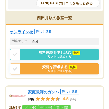
大学生の目だけでなく、数人の大人に
総合型選抜対策として志
TANQ BASEの口コミをもっとみる
も目を通して頂ける。そのため多くの
接・小論文などの技術指
意見を聞くことができ、より良いもの
ション内容になっていま
を推敲することが可能だ。
選抜を通して将来自分が
西田井駅の教室一覧
どの人も優しく、親身に接してくださ
のかといった人生設計・
るのでやる気も出て、良かったで
を社会人として働いてい
す！！
に考える事が出来る環境
オンライン校
詳しく見る
番の魅力だと思います。
い事が何もない所から社
対応エリア
全国
ポートを受け、学びたい
標を見つける事が出来ま
無料体験を申し込む
無料
（リストに追加する）
資料を請求する
無料
（リストに追加する）
家庭教師のガンバ
詳しく見る
4.5
評価
（3件）
対象学年
小1～小6
中1～中3
高1～高3