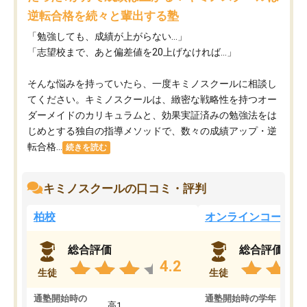
逆転合格を続々と輩出する塾
「勉強しても、成績が上がらない…」
「志望校まで、あと偏差値を20上げなければ…」
そんな悩みを持っていたら、一度キミノスクールに相談し
てください。キミノスクールは、緻密な戦略性を持つオー
ダーメイドのカリキュラムと、効果実証済みの勉強法をは
じめとする独自の指導メソッドで、数々の成績アップ・逆
転合格...
続きを読む
キミノスクールの口コミ・評判
柏校
オンラインコース
総合評価
総合評価
4.2
生徒
生徒
通塾開始時の
通塾開始時の学年
中
高1