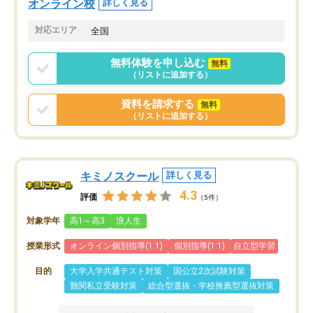
オンライン校
詳しく見る
共有があり宿題もそちらで出される形
も合わなければチェンジ
でした。
娘は3科目ともずっと同
対応エリア
全国
2ヶ月で担当講師の方がお辞めになると
言う事で講師変更の申し出があり、あ
無料体験を申し込む
無料
まりに短期での変更だった為、塾に通
（リストに追加する）
う事にして退会しました。遅れも取り
戻せ、授業内容や講師の方は良かった
資料を請求する
無料
と思います。
（リストに追加する）
キミノスクール
詳しく見る
4.3
評価
（5件）
対象学年
高1～高3
浪人生
授業形式
オンライン個別指導(1:1)
個別指導(1:1)
自立型学習
目的
大学入学共通テスト対策
国公立2次試験対策
難関私立受験対策
総合型選抜・学校推薦型選抜対策