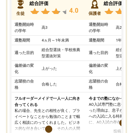
総合評価
総合評価
4.0
生徒
保護者
通塾開始時
通塾開始時
高3
高2
の学年
の学年
通塾期間
4ヵ月～1年未満
通塾期間
1年以上
総合型選抜・学校推薦
総合型選
通った目的
通った目的
型選抜対策
型選抜対
偏差値の変
偏差値の変
上がった
上がった
化
化
志望校の合
志望校の合
合格した
合格した
格
格
フルオーダーメイドで一人一人に向き
今までの塾になかったA
AO入試専門塾に息子を
合ってくれる
った理由は、息子が高校
私の場合、先生との相性が良く、プラ
への入試に入る時期に差
イベートなことから勉強のことまで幅
に、AO入試の存在を息
広く相談にのってくれました。ビジネ
してもその制度で合格し
ス的な付き合いでなく、その人の人間
投稿日：20