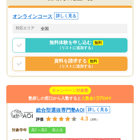
していた公立高校に無事
ションを維持できました。「やらされ
た。自分から学ぶ姿勢を
る勉強」から「目標のための勉強」へ
たい家庭には本当におす
意識が変わったことが、目標校への合
オンラインコース
詳しく見る
思います。
格に繋がったと思います。
対応エリア
全国
無料体験を申し込む
無料
（リストに追加する）
資料を請求する
無料
（リストに追加する）
キャンペーン対象塾
塾探しの窓口から入塾すると
入塾金1万円OFF
総合型選抜専門塾AOI
詳しく見る
4.3
評価
（3件）
対象学年
高1～高3
浪人生