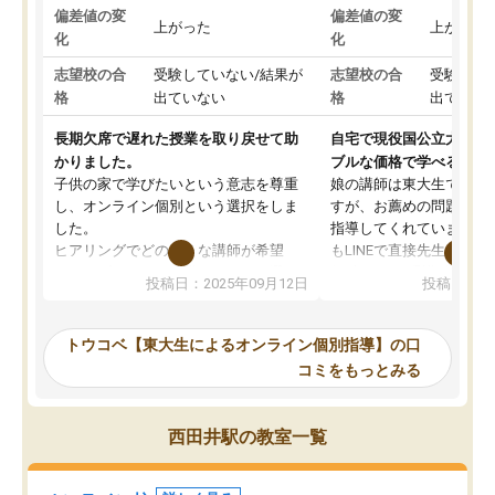
偏差値の変
偏差値の変
上がった
上がった
化
化
志望校の合
受験していない/結果が
志望校の合
受験して
格
出ていない
格
出ていな
長期欠席で遅れた授業を取り戻せて助
自宅で現役国公立大学生
かりました。
ブルな価格で学べる
子供の家で学びたいという意志を尊重
娘の講師は東大生では無
し、オンライン個別という選択をしま
すが、お薦めの問題集や
した。
指導してくれています。2
ヒアリングでどのような講師が希望
もLINEで直接先生に質問
か、オプションは付帯するかなど選ぶ
教科でも)。受講科目や
投稿日：2025年09月12日
投稿日：20
事が出来ました。
めれるので、個人に合っ
講師とのマッチング後講師との初回ミ
ると思います。カリキュ
ーティングを行い、その講師で良いか
いなのがあり(有料)、受
トウコベ【東大生によるオンライン個別指導】の口
他の講師を希望するか子供との相性も
ことをどんなスケジュー
コミをもっとみる
見てから講師を決定する事ができま
くか相談したのですが、
す。
ち期待したものではなく
うちの子は、初回面談の講師の方で決
内容でした。それでも明
西田井駅の教室一覧
定しました。
やる気も出ましたし、苦
くなってきたようなので
オンラインツールを使用した単語帳の
お願いして良かったと思