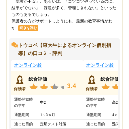
「受験が不安」、あるいは、「コツコツやっているのに、
結果がでない」「課題が多く、管理しきれない」といった
ものもあるでしょう。
保護者の方がサポートしようにも、最新の教育事情がわ
か...
続きを読む
トウコベ【東大生によるオンライン個別指
導】の口コミ・評判
オンライン校
オンライン校
総合評価
総合評価
3.4
保護者
保護者
通塾開始時
通塾開始時
中2
高2
の学年
の学年
通塾期間
1～3ヵ月
通塾期間
4ヵ月～1
通った目的
定期テスト対策
通った目的
難関私立