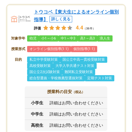
トウコベ【東大生によるオンライン個別
指導】
詳しく見る
4.4
評価
（38件）
対象学年
幼児
小1～小6
中1～中3
高1～高3
浪人生
授業形式
オンライン個別指導(1:1)
個別指導(1:1)
目的
私立中学受験対策
国公立中高一貫校受験対策
高校受験対策
大学入学共通テスト対策
国公立2次試験対策
難関私立受験対策
総合型選抜・学校推薦型選抜対策
定期テスト対策
授業料の目安
（税込）
小学生
詳細はお問い合わせください
中学生
詳細はお問い合わせください
高校生
詳細はお問い合わせください