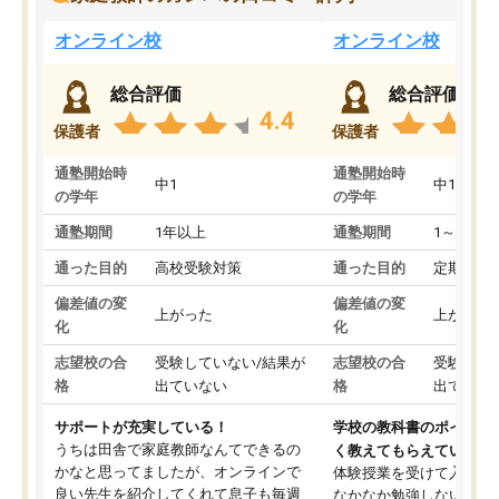
オンライン校
オンライン校
総合評価
総合評価
4.4
保護者
保護者
通塾開始時
通塾開始時
中1
中1
の学年
の学年
通塾期間
1年以上
通塾期間
1～3ヵ月
通った目的
高校受験対策
通った目的
定期テス
偏差値の変
偏差値の変
上がった
上がった
化
化
志望校の合
受験していない/結果が
志望校の合
受験して
格
出ていない
格
出ていな
サポートが充実している！
学校の教科書のポイント
うちは田舎で家庭教師なんてできるの
く教えてもらえている
かなと思ってましたが、オンラインで
体験授業を受けて入塾し
良い先生を紹介してくれて息子も毎週
なかなか勉強しない息子