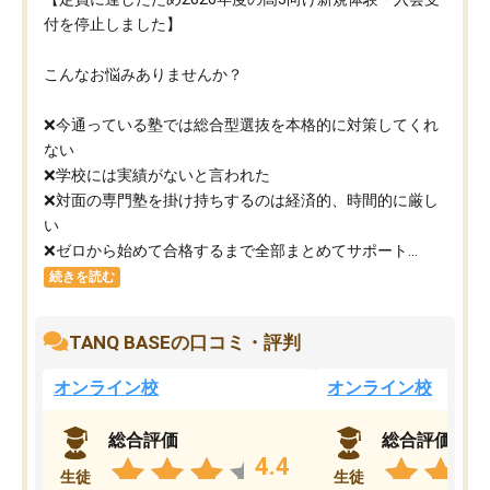
付を停止しました】
こんなお悩みありませんか？
❌今通っている塾では総合型選抜を本格的に対策してくれ
ない
❌学校には実績がないと言われた
❌対面の専門塾を掛け持ちするのは経済的、時間的に厳し
い
❌ゼロから始めて合格するまで全部まとめてサポート...
続きを読む
TANQ BASEの口コミ・評判
オンライン校
オンライン校
総合評価
総合評価
4.4
生徒
生徒