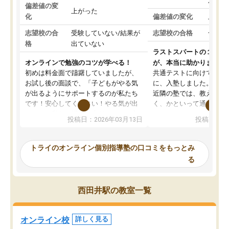
対策
偏差値の変
上がった
化
偏差値の変化
上がっ
志望校の合
受験していない/結果が
志望校の合格
合格し
格
出ていない
ラストスパートの１か月
オンラインで勉強のコツが学べる！
が、本当に助かりました
初めは料金面で躊躇していましたが、
共通テストに向けての追
お試し後の面談で、「子どもがやる気
に、入塾しました。田舎
が出るようにサポートするのが私たち
近隣の塾では、教えても
です！安心してください！やる気が出
く、かといって通うには
ないのは私たち講師の責任です」と言
が、トライならオンライ
投稿日：2026年03月13日
投稿日：20
ってくださり、確かに！と考えて、思
可能なので本当に助かり
い切って入塾しました。英語が苦手だ
テストの内容重視でした
ったんですが、学生の先生から学ぶこ
らないところをピンポイ
トライのオンライン個別指導塾の口コミをもっとみ
とで、勉強のコツみたいなものをつか
頂いて、とてもわかりや
る
み、徐々に成績が上がったらいいなと
していました。一生を左
思っていました。何が今足りないのか
スト、多少お金がかかっ
を的確に指導いただき、子どももびっ
思い切って入塾してよか
西田井駅の教室一覧
くりするほど楽しんでやる気を持って
塾を受けています。狙い通り、少しず
つ成績も上がり、苦手意識も無くなっ
オンライン校
詳しく見る
てきたので、さらに苦手な数学も追加