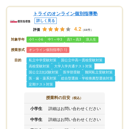
トライのオンライン個別指導塾
詳しく見る
4.2
評価
（44件）
対象学年
小1～小6
中1～中3
高1～高3
浪人生
授業形式
オンライン個別指導(1:1)
目的
私立中学受験対策
国公立中高一貫校受験対策
高校受験対策
大学入学共通テスト対策
国公立2次試験対策
医学部受験
難関私立受験対策
医・歯・薬系対策
総合型選抜・学校推薦型選抜対策
定期テスト対策
授業料の目安
（税込）
小学生
詳細はお問い合わせください
中学生
詳細はお問い合わせください