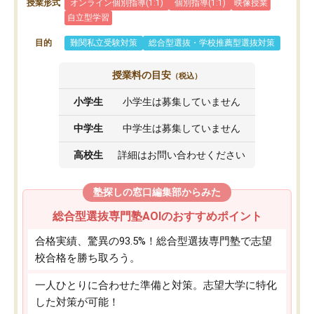
授業形式
オンライン個別指導(1:1)
個別指導(1:1)
映像授業
自立型学習
目的
難関私立受験対策
総合型選抜・学校推薦型選抜対策
授業料の目安
（税込）
小学生
小学生は募集していません
中学生
中学生は募集していません
高校生
詳細はお問い合わせください
塾探しの窓口編集部からみた
総合型選抜専門塾AOIのおすすめポイント
合格実績、驚異の93.5%！総合型選抜専門塾で志望
校合格を勝ち取ろう。
一人ひとりに合わせた準備と対策。志望大学に特化
した対策が可能！