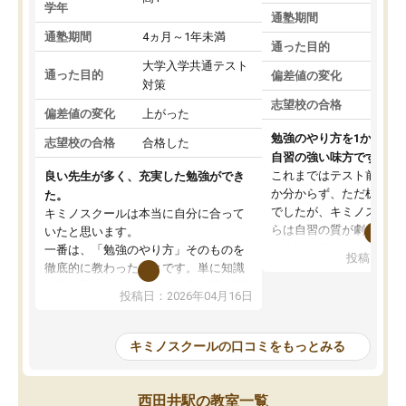
学年
通塾期間
通塾期間
4ヵ月～1年未満
通った目的
大学入学共通テスト
通った目的
偏差値の変化
対策
志望校の合格
偏差値の変化
上がった
勉強のやり方を1から教
志望校の合格
合格した
自習の強い味方です。
これまではテスト前に何
良い先生が多く、充実した勉強ができ
か分からず、ただ机に座
た。
でしたが、キミノスクー
キミノスクールは本当に自分に合って
らは自習の質が劇的に変
いたと思います。
先生が毎日何をすべきか
一番は、「勉強のやり方」そのものを
投稿日：20
を明確にしてくれるので
徹底的に教わったことです。単に知識
ずに学習に取り組めるよ
を詰め込むのではなく、自学自習の習
投稿日：2026年04月16日
が一番の収穫です。
慣が身につくよう並走してくれるの
授業で教えてもらうとい
で、通塾日以外も机に向かうのが苦で
の仕方をコーチングして
はなくなりました。
キミノスクールの口コミをもっとみる
ルなので、家での学習習
身につきました。結果と
講師の方との距離も近く、親身なコー
た英語の偏差値が10以上
チングのおかげで、停滞期もモチベー
西田井駅の教室一覧