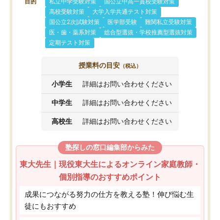
目的
私立中学受験対策
国公立中高一貫校受験対策
高校受験対策
大学入学共通テスト対策
国公立2次試験対策
医学部受験
難関私立受験対策
医・歯・薬系対策
総合型選抜・学校推薦型選抜対策
定期テスト対策
授業料の目安
（税込）
小学生
詳細はお問い合わせください
中学生
詳細はお問い合わせください
高校生
詳細はお問い合わせください
塾探しの窓口編集部からみた
東大先生｜現役東大生によるオンライン家庭教師・
個別指導のおすすめポイント
成果につながる努力の仕方を教える塾！伸び悩む生
徒にもおすすめ