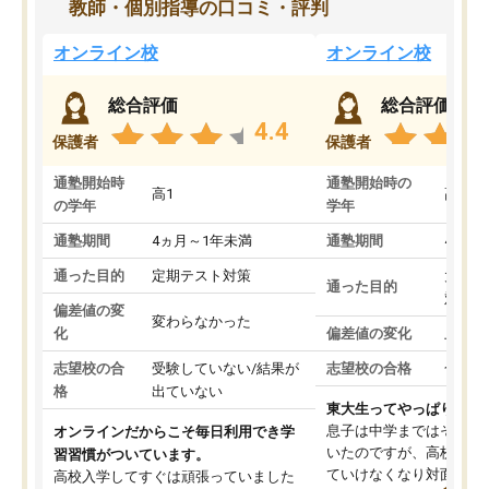
教師・個別指導の口コミ・評判
オンライン校
オンライン校
総合評価
総合評価
4.4
保護者
保護者
通塾開始時
通塾開始時の
高1
高3
の学年
学年
通塾期間
4ヵ月～1年未満
通塾期間
4ヵ月
通った目的
定期テスト対策
大学入
通った目的
対策
偏差値の変
変わらなかった
化
偏差値の変化
上がっ
志望校の合
受験していない/結果が
志望校の合格
合格し
格
出ていない
東大生ってやっぱりすご
息子は中学まではそこそ
オンラインだからこそ毎日利用でき学
いたのですが、高校に入
習習慣がついています。
ていけなくなり対面の塾
高校入学してすぐは頑張っていました