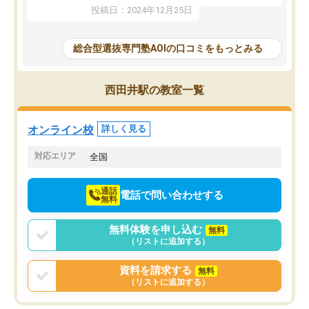
たことから、AOIに入塾
性までを適切に把握し、むきあってい
投稿日：2024年12月25日
思いました。
るなぁと強く感じることできました。
AOIでは、カウンセリン
また、他の先生の意見も聞いてみたい
で、AO入試を改めて知
と相談すると、他の先生も紹介してく
総合型選抜専門塾AOIの口コミをもっとみる
それに対しての具体的な
ださり、客観的なアドバイスもいただ
ことでした。更に子供の
くことができました（志望理由・自己
る適正等についても詳し
PR等の添削において）。そして、なに
西田井駅の教室一覧
でき、メンターの方々も
より自習室が解放されている点がよか
けてらっしゃいますので
ったです。友達と好きな時間に自習
せることができました。
し、お互いを高めあえる環境がありま
オンライン校
詳しく見る
した。
対応エリア
全国
通話
電話で問い合わせする
無料
無料体験を申し込む
無料
（リストに追加する）
資料を請求する
無料
（リストに追加する）