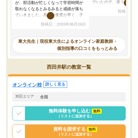
でいたので、違うアプロ
が、部活動が忙しくなって学習時間が
考えて入りました。地元
取れなくなるとみるみると成績が落ち
投稿日：20
で、当初は模試でD判定
ていきました。高校の進度が早く、子
していたのですが、やは
供も家に帰って勉強の話すると嫌な反
投稿日：2026年06月26日
験勉強に詳しく、先生か
応を示します。東大先生にお願いして
受け合格できました。ま
からは効率的な計画を先生が立ててく
自習室が毎日使えていつ
れるので、親としても安心です。毎日
東大先生｜現役東大生によるオンライン家庭教師・
るのが心強かったようで
使える自習室とかもあり、わからない
個別指導の口コミをもっとみる
謝です。
ところがあれば先生が回答してくれる
のも重宝しています。
西田井駅の教室一覧
オンライン校
詳しく見る
対応エリア
全国
無料体験を申し込む
無料
（リストに追加する）
資料を請求する
無料
（リストに追加する）