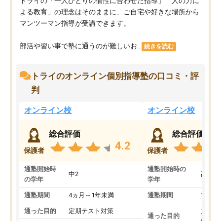
トライの「一人ひとりの個性に合わせた指導」「人の力に
よる教育」の理念はそのままに、ご自宅や好きな場所から
マンツーマン指導が受講できます。
部活や習い事で塾に通うのが難しいお...
続きを読む
トライのオンライン個別指導塾の口コミ・評
判
オンライン校
オンライン校
総合評価
総合評価
4.2
保護者
保護者
通塾開始時
通塾開始時の
中2
高3
の学年
学年
通塾期間
4ヵ月～1年未満
通塾期間
1～3
通った目的
定期テスト対策
大学入
通った目的