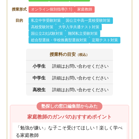
授業形式
オンライン個別指導(1:1)
家庭教師
目的
私立中学受験対策
国公立中高一貫校受験対策
高校受験対策
大学入学共通テスト対策
国公立2次試験対策
難関私立受験対策
総合型選抜・学校推薦型選抜対策
定期テスト対策
授業料の目安
（税込）
小学生
詳細はお問い合わせください
中学生
詳細はお問い合わせください
高校生
詳細はお問い合わせください
塾探しの窓口編集部からみた
家庭教師のガンバのおすすめポイント
「勉強が嫌い」な子こそ受けてほしい！楽しく学べ
る家庭教師