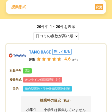
授業形式
変更
20
件中
1～20
件を表示
TANQ BASE
詳しく見る
4.6
評価
（8件）
対象学年
高3
授業形式
オンライン個別指導(1:2~)
目的
総合型選抜・学校推薦型選抜対策
授業料の目安
（税込）
小学生
小学生は募集していません