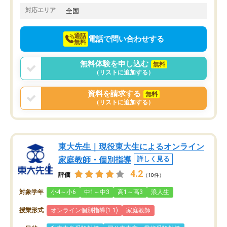
でお願いしました。来年の高校受験に
対応エリア
全国
向けて頑張っています。
通話
電話で問い合わせする
無料
無料体験を申し込む
無料
（リストに追加する）
資料を請求する
無料
（リストに追加する）
東大先生｜現役東大生によるオンライン
家庭教師・個別指導
詳しく見る
4.2
評価
（10件）
対象学年
小4～小6
中1～中3
高1～高3
浪人生
授業形式
オンライン個別指導(1:1)
家庭教師