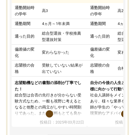
通塾開始時
通塾開始時
高3
高2
の学年
の学年
通塾期間
4ヵ月～1年未満
通塾期間
4ヵ月～1
総合型選抜・学校推薦
総合型選
通った目的
通った目的
型選抜対策
型選抜対
偏差値の変
偏差値の変
変わらなかった
変わらな
化
化
志望校の合
受験していない/結果が
志望校の合
合格した
格
出ていない
格
志望動機などの書類の添削が丁寧でし
自分の今後の人生と真剣
た！
標に向かって行動できる
総合型は合否の先行きが分からない受
社会人講師をメインとし
験方式なため、一般も視野に考えると
あり、様々な業界を経験
なると他塾との両立がしやすい時間割
師が学生の「やってみた
りであった。また授業料もとても良か
現実的なアドバイスを行
った。
す。基本応援ベースなの
投稿日：2025年03月22日
投稿日：20
総合型の多くの塾は大学生が見ること
分野について学生知識で
が多いが、はたらく部総合型コースは
い部分まで深ぼる事が出