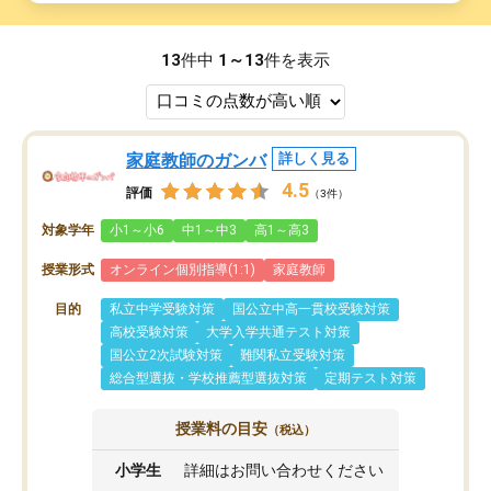
13
件中
1～13
件を表示
家庭教師のガンバ
詳しく見る
4.5
評価
（3件）
対象学年
小1～小6
中1～中3
高1～高3
授業形式
オンライン個別指導(1:1)
家庭教師
目的
私立中学受験対策
国公立中高一貫校受験対策
高校受験対策
大学入学共通テスト対策
国公立2次試験対策
難関私立受験対策
総合型選抜・学校推薦型選抜対策
定期テスト対策
授業料の目安
（税込）
小学生
詳細はお問い合わせください