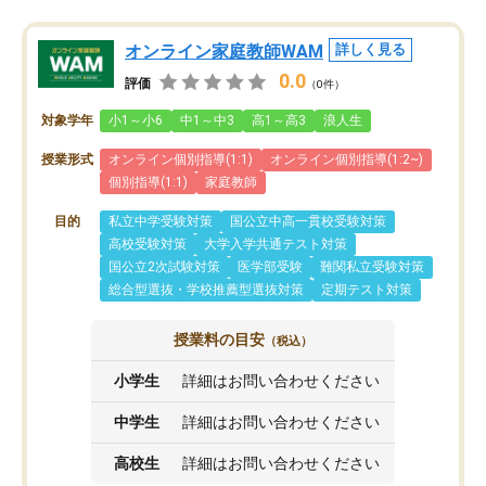
オンライン家庭教師WAM
詳しく見る
0.0
評価
（0件）
対象学年
小1～小6
中1～中3
高1～高3
浪人生
授業形式
オンライン個別指導(1:1)
オンライン個別指導(1:2~)
個別指導(1:1)
家庭教師
目的
私立中学受験対策
国公立中高一貫校受験対策
高校受験対策
大学入学共通テスト対策
国公立2次試験対策
医学部受験
難関私立受験対策
総合型選抜・学校推薦型選抜対策
定期テスト対策
授業料の目安
（税込）
小学生
詳細はお問い合わせください
中学生
詳細はお問い合わせください
高校生
詳細はお問い合わせください