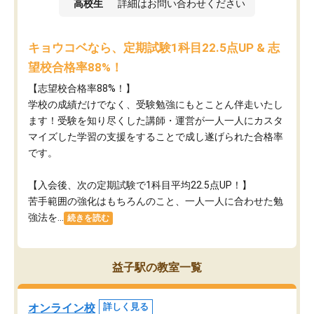
高校生
詳細はお問い合わせください
キョウコベなら、定期試験1科目22.5点UP & 志
望校合格率88%！
【志望校合格率88%！】
学校の成績だけでなく、受験勉強にもとことん伴走いたし
ます！受験を知り尽くした講師・運営が​一人一人にカスタ
マイズした学習の支援をすることで成し遂げられた合格率
です。
【入会後、次の定期試験で1科目平均22.5点UP！】
苦手範囲の強化はもちろんのこと、​一人一人に合わせた勉
強法を...
続きを読む
益子駅の教室一覧
オンライン校
詳しく見る