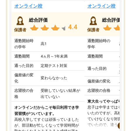
オンライン校
オンライン校
総合評価
総合評価
4.4
保護者
保護者
通塾開始時
通塾開始時の
高1
高3
の学年
学年
通塾期間
4ヵ月～1年未満
通塾期間
4ヵ月
通った目的
定期テスト対策
大学入
通った目的
対策
偏差値の変
変わらなかった
化
偏差値の変化
上がっ
志望校の合
受験していない/結果が
志望校の合格
合格し
格
出ていない
東大生ってやっぱりすご
息子は中学まではそこそ
オンラインだからこそ毎日利用でき学
いたのですが、高校に入
習習慣がついています。
ていけなくなり対面の塾
高校入学してすぐは頑張っていました
でいたので、違うアプロ
が、部活動が忙しくなって学習時間が
考えて入りました。地元