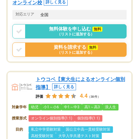
オンライン校
詳しく見る
対応エリア
全国
無料体験を申し込む
無料
（リストに追加する）
資料を請求する
無料
（リストに追加する）
トウコベ【東大生によるオンライン個別
指導】
詳しく見る
4.4
評価
（38件）
対象学年
幼児
小1～小6
中1～中3
高1～高3
浪人生
授業形式
オンライン個別指導(1:1)
個別指導(1:1)
目的
私立中学受験対策
国公立中高一貫校受験対策
高校受験対策
大学入学共通テスト対策