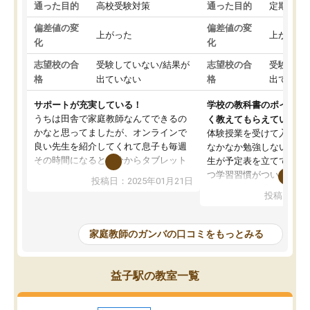
通った目的
高校受験対策
通った目的
定期テス
偏差値の変
偏差値の変
上がった
上がった
化
化
志望校の合
受験していない/結果が
志望校の合
受験して
格
出ていない
格
出ていな
サポートが充実している！
学校の教科書のポイント
うちは田舎で家庭教師なんてできるの
く教えてもらえている
かなと思ってましたが、オンラインで
体験授業を受けて入塾し
良い先生を紹介してくれて息子も毎週
なかなか勉強しない息子
その時間になると自分からタブレット
生が予定表を立ててくれ
を開いてzoomを繋げるようになりまし
つ学習習慣がついてきま
投稿日：2025年01月21日
た！5科目なんでもOKなのもとても気
オンラインで週に一度の
投稿日：20
に入っています
指導が無い日も予定表に
成績もだいぶ下の方でしたが、通い始
したり、LINEでわから
めて1年ほどだった今では平均点以上の
問できるのでとても助か
家庭教師のガンバの口コミをもっとみる
科目が増えてきました！あと1年受験ま
であるので無料の週末教室を使用しな
がら頑張って欲しいと思います！
益子駅の教室一覧