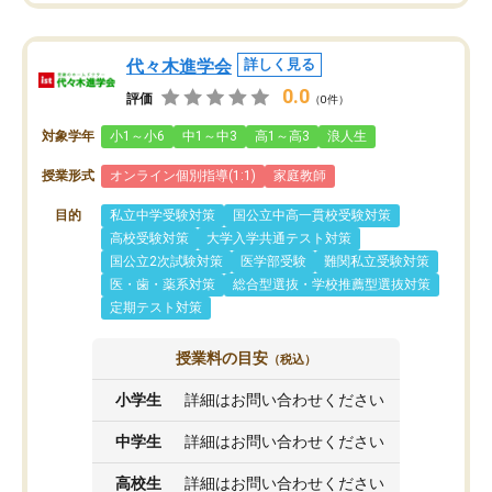
代々木進学会
詳しく見る
0.0
評価
（0件）
対象学年
小1～小6
中1～中3
高1～高3
浪人生
授業形式
オンライン個別指導(1:1)
家庭教師
目的
私立中学受験対策
国公立中高一貫校受験対策
高校受験対策
大学入学共通テスト対策
国公立2次試験対策
医学部受験
難関私立受験対策
医・歯・薬系対策
総合型選抜・学校推薦型選抜対策
定期テスト対策
授業料の目安
（税込）
小学生
詳細はお問い合わせください
中学生
詳細はお問い合わせください
高校生
詳細はお問い合わせください