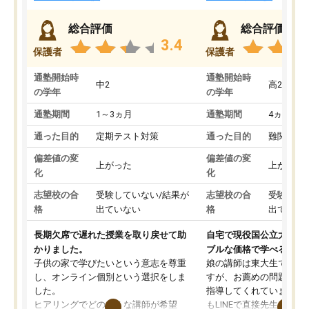
総合評価
総合評価
3.4
保護者
保護者
通塾開始時
通塾開始時
中2
高2
の学年
の学年
通塾期間
1～3ヵ月
通塾期間
4ヵ月～1
通った目的
定期テスト対策
通った目的
難関私立
偏差値の変
偏差値の変
上がった
上がった
化
化
志望校の合
受験していない/結果が
志望校の合
受験して
格
出ていない
格
出ていな
長期欠席で遅れた授業を取り戻せて助
自宅で現役国公立大学生
かりました。
ブルな価格で学べる
子供の家で学びたいという意志を尊重
娘の講師は東大生では無
し、オンライン個別という選択をしま
すが、お薦めの問題集や
した。
指導してくれています。2
ヒアリングでどのような講師が希望
もLINEで直接先生に質問