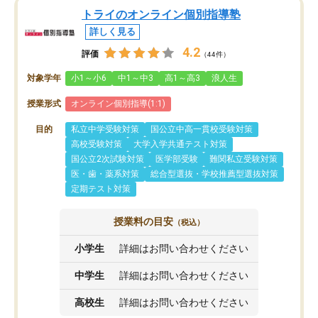
トライのオンライン個別指導塾
詳しく見る
4.2
評価
（44件）
対象学年
小1～小6
中1～中3
高1～高3
浪人生
授業形式
オンライン個別指導(1:1)
目的
私立中学受験対策
国公立中高一貫校受験対策
高校受験対策
大学入学共通テスト対策
国公立2次試験対策
医学部受験
難関私立受験対策
医・歯・薬系対策
総合型選抜・学校推薦型選抜対策
定期テスト対策
授業料の目安
（税込）
小学生
詳細はお問い合わせください
中学生
詳細はお問い合わせください
高校生
詳細はお問い合わせください