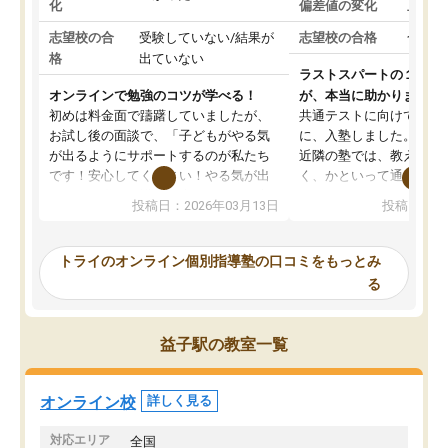
化
偏差値の変化
上がっ
志望校の合
受験していない/結果が
志望校の合格
合格し
格
出ていない
ラストスパートの１か月
オンラインで勉強のコツが学べる！
が、本当に助かりました
初めは料金面で躊躇していましたが、
共通テストに向けての追
お試し後の面談で、「子どもがやる気
に、入塾しました。田舎
が出るようにサポートするのが私たち
近隣の塾では、教えても
です！安心してください！やる気が出
く、かといって通うには
ないのは私たち講師の責任です」と言
が、トライならオンライ
投稿日：2026年03月13日
投稿日：20
ってくださり、確かに！と考えて、思
可能なので本当に助かり
い切って入塾しました。英語が苦手だ
テストの内容重視でした
ったんですが、学生の先生から学ぶこ
らないところをピンポイ
トライのオンライン個別指導塾の口コミをもっとみ
とで、勉強のコツみたいなものをつか
頂いて、とてもわかりや
る
み、徐々に成績が上がったらいいなと
していました。一生を左
思っていました。何が今足りないのか
スト、多少お金がかかっ
を的確に指導いただき、子どももびっ
思い切って入塾してよか
益子駅の教室一覧
くりするほど楽しんでやる気を持って
塾を受けています。狙い通り、少しず
つ成績も上がり、苦手意識も無くなっ
オンライン校
詳しく見る
てきたので、さらに苦手な数学も追加
でお願いしました。来年の高校受験に
対応エリア
全国