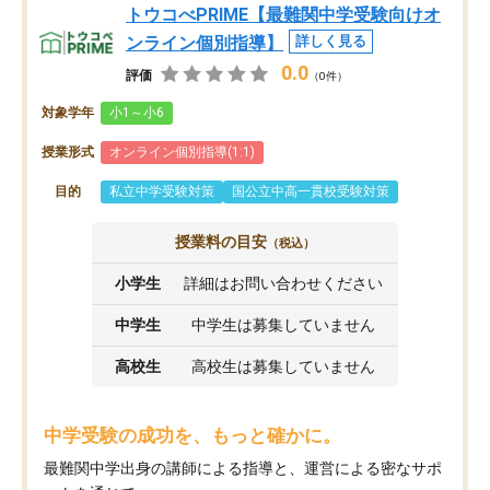
トウコべPRIME【最難関中学受験向けオ
ンライン個別指導】
詳しく見る
0.0
評価
（0件）
対象学年
小1～小6
授業形式
オンライン個別指導(1:1)
目的
私立中学受験対策
国公立中高一貫校受験対策
授業料の目安
（税込）
小学生
詳細はお問い合わせください
中学生
中学生は募集していません
高校生
高校生は募集していません
中学受験の成功を、もっと確かに。
最難関中学出身の講師による指導と、運営による密なサポ