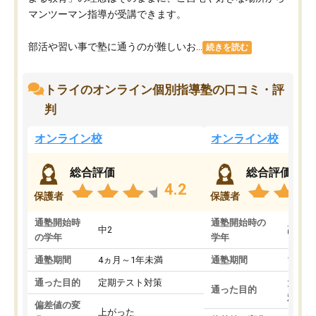
マンツーマン指導が受講できます。
部活や習い事で塾に通うのが難しいお...
続きを読む
トライのオンライン個別指導塾の口コミ・評
判
オンライン校
オンライン校
総合評価
総合評価
4.2
保護者
保護者
通塾開始時
通塾開始時の
中2
高3
の学年
学年
通塾期間
4ヵ月～1年未満
通塾期間
1～3
通った目的
定期テスト対策
大学入
通った目的
対策
偏差値の変
上がった