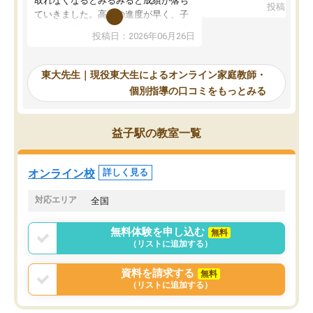
取れなくなるとみるみると成績が落ち
投稿日：20
で、当初は模試でD判定
ていきました。高校の進度が早く、子
していたのですが、やは
供も家に帰って勉強の話すると嫌な反
投稿日：2026年06月26日
験勉強に詳しく、先生か
応を示します。東大先生にお願いして
受け合格できました。ま
からは効率的な計画を先生が立ててく
自習室が毎日使えていつ
れるので、親としても安心です。毎日
東大先生｜現役東大生によるオンライン家庭教師・
るのが心強かったようで
使える自習室とかもあり、わからない
個別指導の口コミをもっとみる
謝です。
ところがあれば先生が回答してくれる
のも重宝しています。
益子駅の教室一覧
オンライン校
詳しく見る
対応エリア
全国
無料体験を申し込む
無料
（リストに追加する）
資料を請求する
無料
（リストに追加する）