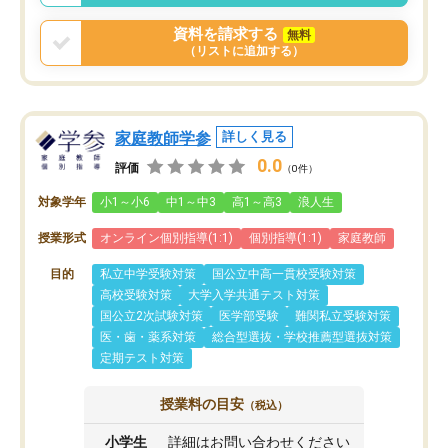
資料を請求する
無料
（リストに追加する）
家庭教師学参
詳しく見る
0.0
評価
（0件）
対象学年
小1～小6
中1～中3
高1～高3
浪人生
授業形式
オンライン個別指導(1:1)
個別指導(1:1)
家庭教師
目的
私立中学受験対策
国公立中高一貫校受験対策
高校受験対策
大学入学共通テスト対策
国公立2次試験対策
医学部受験
難関私立受験対策
医・歯・薬系対策
総合型選抜・学校推薦型選抜対策
定期テスト対策
授業料の目安
（税込）
小学生
詳細はお問い合わせください