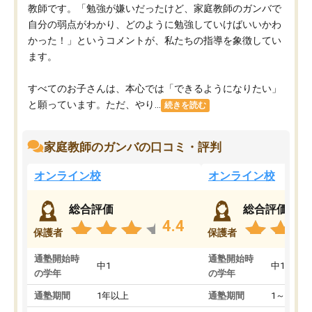
教師です。「勉強が嫌いだったけど、家庭教師のガンバで
自分の弱点がわかり、どのように勉強していけばいいかわ
かった！」というコメントが、私たちの指導を象徴してい
ます。
すべてのお子さんは、本心では「できるようになりたい」
と願っています。ただ、やり...
続きを読む
家庭教師のガンバの口コミ・評判
オンライン校
オンライン校
総合評価
総合評価
4.4
保護者
保護者
通塾開始時
通塾開始時
中1
中1
の学年
の学年
通塾期間
1年以上
通塾期間
1～3ヵ月