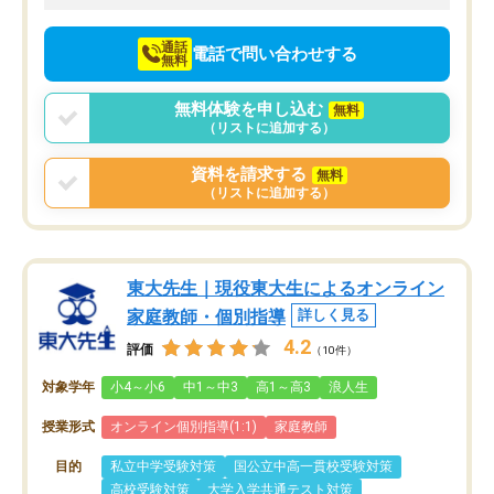
向けて頑張っています。
通話
電話で問い合わせする
無料
無料体験を申し込む
無料
（リストに追加する）
資料を請求する
無料
（リストに追加する）
東大先生｜現役東大生によるオンライン
家庭教師・個別指導
詳しく見る
4.2
評価
（10件）
対象学年
小4～小6
中1～中3
高1～高3
浪人生
授業形式
オンライン個別指導(1:1)
家庭教師
目的
私立中学受験対策
国公立中高一貫校受験対策
高校受験対策
大学入学共通テスト対策