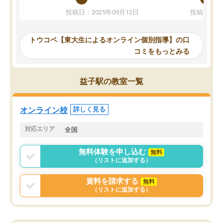
か、オプションは付帯するかなど選ぶ
教科でも)。受講科目や
投稿日：2025年09月12日
投稿日：20
事が出来ました。
めれるので、個人に合っ
講師とのマッチング後講師との初回ミ
ると思います。カリキュ
ーティングを行い、その講師で良いか
いなのがあり(有料)、受
トウコベ【東大生によるオンライン個別指導】の口
他の講師を希望するか子供との相性も
ことをどんなスケジュー
コミをもっとみる
見てから講師を決定する事ができま
くか相談したのですが、
す。
ち期待したものではなく
うちの子は、初回面談の講師の方で決
内容でした。それでも明
益子駅の教室一覧
定しました。
やる気も出ましたし、苦
くなってきたようなので
オンラインツールを使用した単語帳の
お願いして良かったと思
オンライン校
詳しく見る
共有があり宿題もそちらで出される形
も合わなければチェンジ
でした。
娘は3科目ともずっと同
対応エリア
全国
2ヶ月で担当講師の方がお辞めになると
言う事で講師変更の申し出があり、あ
無料体験を申し込む
無料
まりに短期での変更だった為、塾に通
（リストに追加する）
う事にして退会しました。遅れも取り
戻せ、授業内容や講師の方は良かった
資料を請求する
無料
と思います。
（リストに追加する）