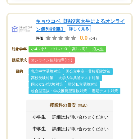
キョウコベ【現役京大生によるオンライ
ン個別指導】
詳しく見る
0.0
評価
（0件）
対象学年
小4～小6
中1～中3
高1～高3
浪人生
授業形式
オンライン個別指導(1:1)
目的
私立中学受験対策
国公立中高一貫校受験対策
高校受験対策
大学入学共通テスト対策
国公立2次試験対策
難関私立受験対策
総合型選抜・学校推薦型選抜対策
定期テスト対策
授業料の目安
（税込）
小学生
詳細はお問い合わせください
中学生
詳細はお問い合わせください