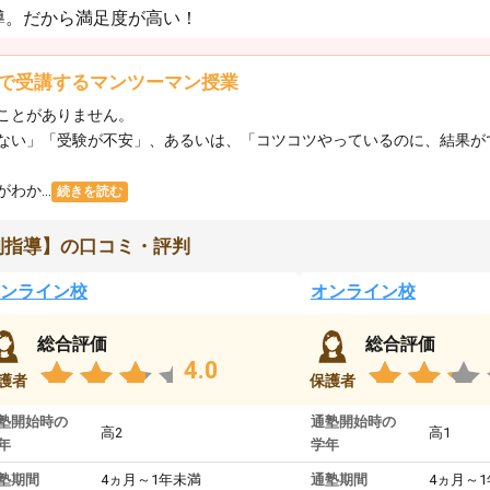
導。だから満足度が高い！
で受講するマンツーマン授業
ことがありません。
ない」「受験が不安」、あるいは、「コツコツやっているのに、結果が
か...
続きを読む
別指導】の口コミ・評判
ンライン校
オンライン校
総合評価
総合評価
4.0
護者
保護者
塾開始時の
通塾開始時の
高2
高1
年
学年
塾期間
4ヵ月～1年未満
通塾期間
4ヵ月～