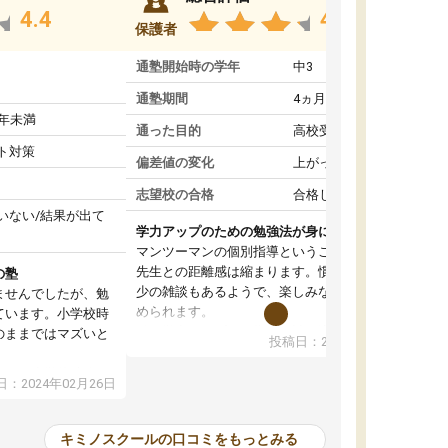
4.4
4.6
保護者
通塾開始時の学年
中3
通塾期間
4ヵ月～1年未満
1年未満
通った目的
高校受験対策
ト対策
偏差値の変化
上がった
志望校の合格
合格した
いない/結果が出て
学力アップのための勉強法が身につく
マンツーマンの個別指導ということもあって、
先生との距離感は縮まります。慣れてくれば多
の塾
少の雑談もあるようで、楽しみながら学習を進
ませんでしたが、勉
められます。
ています。小学校時
単に学力アップを目指した詰め込み授業ではな
のままではマズいと
投稿日：2024年01月08日
く、勉強の進め方もアドバイスしてくれます。
。
自然と勉強の習慣が身について、学力もアップ
ので、小学校時代の
：2024年02月26日
していきました。
たのが大きかったで
オンラインコースだと一人での学習となって、
、すぐに授業につい
初めはモチベーションの維持が難しかったよう
苦手科目の意識もな
キミノスクールの口コミをもっとみる