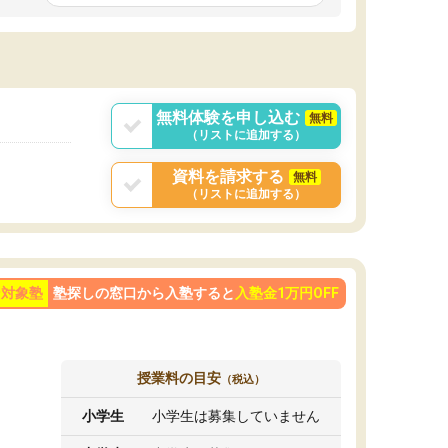
です。ただ、授業内容が楽しかったせいか、自
発的に学習する習慣ができました。
ようになった影響
勢も変わりました。
目を克服することの
学べばできるように
が大きかったです。
無料体験を申し込む
無料
（リストに追加する）
資料を請求する
無料
（リストに追加する）
ン対象塾
塾探しの窓口から入塾すると
入塾金1万円OFF
授業料の目安
（税込）
小学生
小学生は募集していません