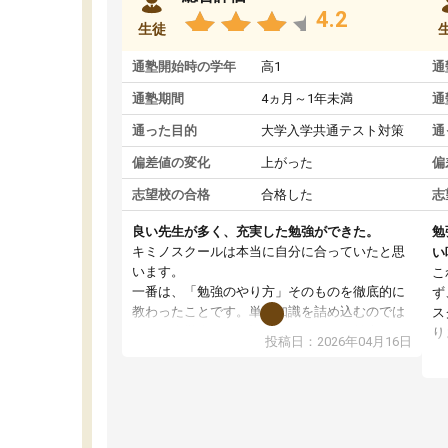
4.2
生徒
通塾開始時の学年
高1
通
通塾期間
4ヵ月～1年未満
通
通った目的
大学入学共通テスト対策
通
偏差値の変化
上がった
偏
志望校の合格
合格した
志
良い先生が多く、充実した勉強ができた。
勉
キミノスクールは本当に自分に合っていたと思
い
います。
こ
一番は、「勉強のやり方」そのものを徹底的に
ず
教わったことです。単に知識を詰め込むのでは
ス
なく、自学自習の習慣が身につくよう並走して
り
投稿日：2026年04月16日
くれるので、通塾日以外も机に向かうのが苦で
ル
はなくなりました。
習
す
講師の方との距離も近く、親身なコーチングの
授
おかげで、停滞期もモチベーションを維持でき
コ