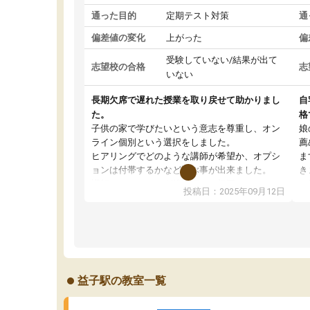
通った目的
定期テスト対策
通
偏差値の変化
上がった
偏
受験していない/結果が出て
志望校の合格
志
いない
長期欠席で遅れた授業を取り戻せて助かりまし
自
た。
格
子供の家で学びたいという意志を尊重し、オン
娘
ライン個別という選択をしました。
薦
ヒアリングでどのような講師が希望か、オプシ
ま
ョンは付帯するかなど選ぶ事が出来ました。
き
講師とのマッチング後講師との初回ミーティン
に
投稿日：2025年09月12日
グを行い、その講師で良いか他の講師を希望す
思
るか子供との相性も見てから講師を決定する事
(
ができます。
ュ
うちの子は、初回面談の講師の方で決定しまし
は
た。
内
出
益子駅の教室一覧
オンラインツールを使用した単語帳の共有があ
な
り宿題もそちらで出される形でした。
ま
2ヶ月で担当講師の方がお辞めになると言う事で
が