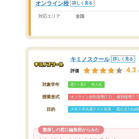
オンライン校
詳しく見る
講師変更の申し出があり、あまりに短期での変
更だった為、塾に通う事にして退会しました。
対応エリア
全国
遅れも取り戻せ、授業内容や講師の方は良かっ
たと思います。
キミノスクール
詳しく見る
4.3
評価
対象学年
高1～高3
浪人生
授業形式
オンライン個別指導(1:1)
個別指導(1:1
目的
大学入学共通テスト対策
国公立2次試
塾探しの窓口編集部からみた