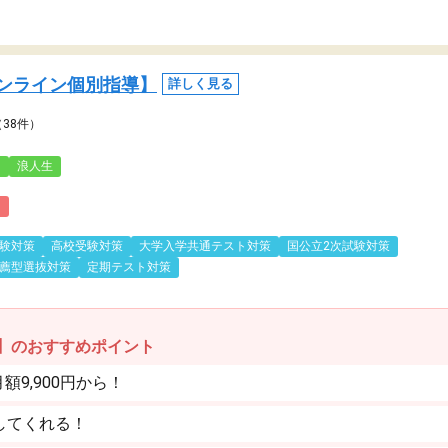
ンライン個別指導】
詳しく見る
（38件）
3
浪人生
)
験対策
高校受験対策
大学入学共通テスト対策
国公立2次試験対策
薦型選抜対策
定期テスト対策
】のおすすめポイント
9,900円から！
してくれる！