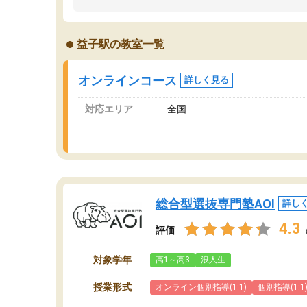
ました。「やらされる勉強」から「目標のため
学
の勉強」へ意識が変わったことが、目標校への
て
合格に繋がったと思います。
望
益子駅の教室一覧
分
当
オンラインコース
詳しく見る
対応エリア
全国
総合型選抜専門塾AOI
詳し
4.3
評価
対象学年
高1～高3
浪人生
授業形式
オンライン個別指導(1:1)
個別指導(1:1