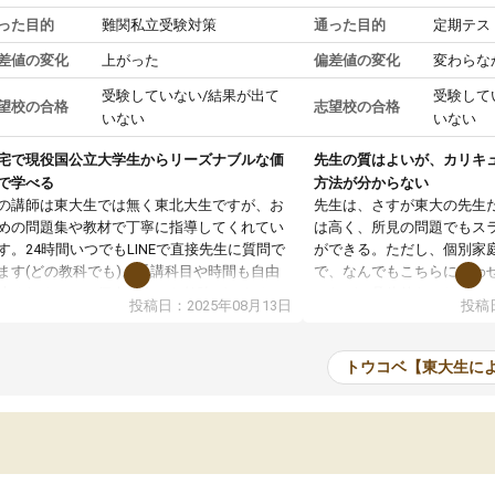
った目的
難関私立受験対策
通った目的
定期テス
差値の変化
上がった
偏差値の変化
変わらな
受験していない/結果が出て
受験して
望校の合格
志望校の合格
いない
いない
宅で現役国公立大学生からリーズナブルな価
先生の質はよいが、カリキ
で学べる
方法が分からない
の講師は東大生では無く東北大生ですが、お
先生は、さすが東大の先生
めの問題集や教材で丁寧に指導してくれてい
は高く、所見の問題でもス
す。24時間いつでもLINEで直接先生に質問で
ができる。ただし、個別家
ます(どの教科でも)。受講科目や時間も自由
で、なんでもこちらに合わ
決めれるので、個人に合った勉強ができると
のだが、具体的なカリキュ
投稿日：2025年08月13日
投稿日
います。カリキュラム相談みたいなのがあり
は、授業の先取り学習をす
有料)、受験までにどんなことをどんなスケジ
書を一緒に進めていくよう
ールでやっていくか相談したのですが、それ
いただいたが、1時間の時
トウコベ【東大生に
いまいち期待したものではなくふわっとした
範囲は限られており、それ
容でした。それでも明らかに本人のやる気も
進めて良いように思った。
ましたし、苦手科目が楽しくなってきたよう
りに高いため、有意義な利
ので、トウコベにお願いして良かったと思い
たが、大学生の先生からは
す。講師も合わなければチェンジできます
なく、上手い活用の仕方が
、娘は3科目ともずっと同じ先生です。
とした。学校の授業につい