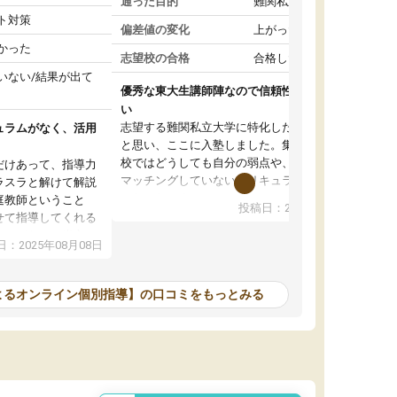
通った目的
難関私立受験対策
ト対策
偏差値の変化
上がった
かった
志望校の合格
合格した
いない/結果が出て
優秀な東大生講師陣なので信頼性や安心感が高
い
志望する難関私立大学に特化した準備をしたい
ュラムがなく、活用
と思い、ここに入塾しました。集団指導の予備
校ではどうしても自分の弱点や、志望校対策に
だけあって、指導力
マッチングしていないカリキュラムに不安を感
ラスラと解けて解説
じたからです。
庭教師ということ
投稿日：2024年02月19日
また受験のノウハウを蓄積している優秀な東大
せて指導してくれる
生講師陣をそろえていることや、完全オンライ
ラムがない。当方
：2025年08月08日
ン制というのも、ここを選んだ重要なポイント
るため、学校の教科
です。実際に入塾してみると、きめ細かいマン
な形で活用をさせて
ツーマン指導によって、自分の志望校にふさわ
間を使って進められる
よるオンライン個別指導】の口コミをもっとみる
しいオリジナルのカリキュラムを提案してくれ
であれば自学自習で
ました。
1時間の代金がそれな
また24時間いつでもLINEで講師に相談できるの
用の仕方をしたかっ
で、深夜に家で勉強していて疑問や不安が生じ
これといった提案も
ても、直ぐに解消できたのは、大きなメリット
分からず辞めること
と感じました。
ていけない子にはい