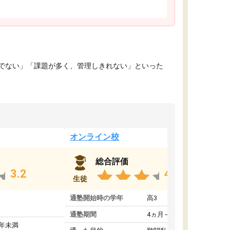
でない」「課題が多く、管理しきれない」といった
オンライン校
総合評価
3.2
4.4
生徒
通塾開始時の学年
高3
通塾期間
4ヵ月～1年未満
1年未満