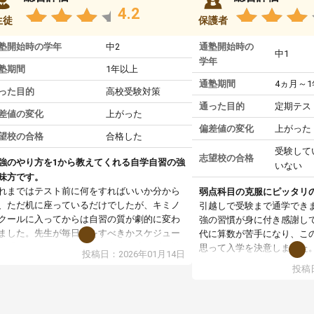
4.2
生徒
保護者
塾開始時の学年
中2
通塾開始時の
中1
学年
塾期間
1年以上
通塾期間
4ヵ月～
った目的
高校受験対策
通った目的
定期テス
差値の変化
上がった
偏差値の変化
上がった
望校の合格
合格した
受験して
志望校の合格
強のやり方を1から教えてくれる自学自習の強
いない
味方です。
れまではテスト前に何をすればいいか分から
弱点科目の克服にピッタリ
、ただ机に座っているだけでしたが、キミノ
引越しで受験まで通学でき
クールに入ってからは自習の質が劇的に変わ
強の習慣が身に付き感謝し
ました。先生が毎日何をすべきかスケジュー
代に算数が苦手になり、こ
を明確にしてくれるので、自分が迷わずに学
思って入学を決意しました
投稿日：2026年01月14日
に取り組めるようになったのが一番の収穫で
まず、マンツーマン指導な
投稿日
。
基礎からスタートして頂い
業で教えてもらうというより、勉強の仕方を
す。基礎を理解してからは
ーチングしてもらうスタイルなので、家での
ていけるようになったし、