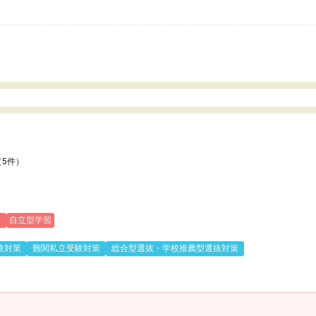
いのかも。
（5件）
)
自立型学習
験対策
難関私立受験対策
総合型選抜・学校推薦型選抜対策