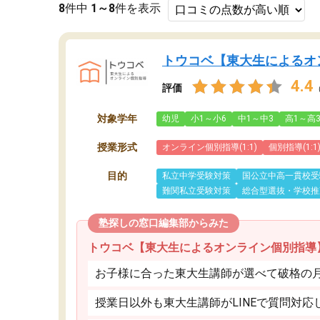
8
件中
1～8
件を表示
トウコベ【東大生によるオ
4.4
評価
対象学年
幼児
小1～小6
中1～中3
高1～高
授業形式
オンライン個別指導(1:1)
個別指導(1:1
目的
私立中学受験対策
国公立中高一貫校受
難関私立受験対策
総合型選抜・学校推
塾探しの窓口編集部からみた
トウコベ【東大生によるオンライン個別指導
お子様に合った東大生講師が選べて破格の月額
授業日以外も東大生講師がLINEで質問対応