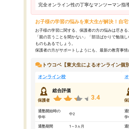
完全オンライン性の丁寧なマンツーマン指
お子様の学習の悩みを東大生が解決！自宅
お子様の学習に関する、保護者の方の悩みは尽きる
「親の言うことを聞かない」「部活ばかりで勉強し
ものもあるでしょう。
保護者の方がサポートしようにも、最新の教育事情がわ
トウコベ【東大生によるオンライン個
オンライン校
オ
総合評価
3.4
保護者
保
通塾開始時の
通
中2
学年
学
通塾期間
1～3ヵ月
通