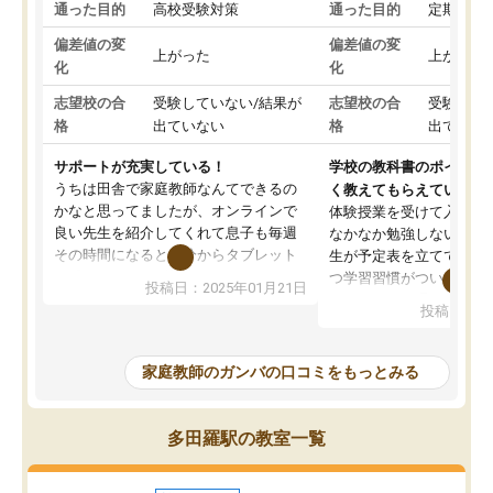
通った目的
高校受験対策
通った目的
定期テス
偏差値の変
偏差値の変
上がった
上がった
化
化
志望校の合
受験していない/結果が
志望校の合
受験して
格
出ていない
格
出ていな
サポートが充実している！
学校の教科書のポイント
うちは田舎で家庭教師なんてできるの
く教えてもらえている
かなと思ってましたが、オンラインで
体験授業を受けて入塾し
良い先生を紹介してくれて息子も毎週
なかなか勉強しない息子
その時間になると自分からタブレット
生が予定表を立ててくれ
を開いてzoomを繋げるようになりまし
つ学習習慣がついてきま
投稿日：2025年01月21日
た！5科目なんでもOKなのもとても気
オンラインで週に一度の
投稿日：20
に入っています
指導が無い日も予定表に
成績もだいぶ下の方でしたが、通い始
したり、LINEでわから
めて1年ほどだった今では平均点以上の
問できるのでとても助か
家庭教師のガンバの口コミをもっとみる
科目が増えてきました！あと1年受験ま
であるので無料の週末教室を使用しな
がら頑張って欲しいと思います！
多田羅駅の教室一覧