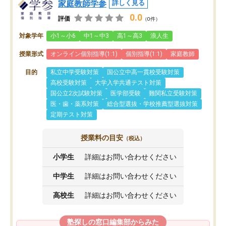
家庭教師学参
詳しく見る
0.0
評価
（0件）
対象学年
小1～小6
中1～中3
高1～高3
浪人生
授業形式
オンライン個別指導(1:1)
個別指導(1:1)
家庭教師
目的
私立中学受験対策
国公立中高一貫校受験対策
高校受験対策
大学入学共通テスト対策
国公立2次試験対策
医学部受験
難関私立受験対策
医・歯・薬系対策
総合型選抜・学校推薦型選抜対策
定期テスト対策
授業料の目安
（税込）
小学生
詳細はお問い合わせください
中学生
詳細はお問い合わせください
高校生
詳細はお問い合わせください
塾探しの窓口編集部からみた