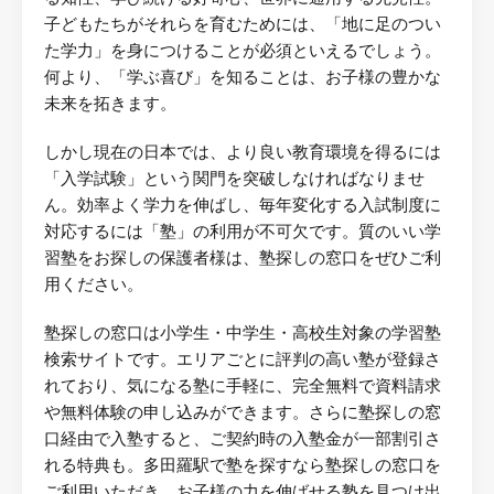
子どもたちがそれらを育むためには、「地に足のつい
た学力」を身につけることが必須といえるでしょう。
何より、「学ぶ喜び」を知ることは、お子様の豊かな
未来を拓きます。
しかし現在の日本では、より良い教育環境を得るには
「入学試験」という関門を突破しなければなりませ
ん。効率よく学力を伸ばし、毎年変化する入試制度に
対応するには「塾」の利用が不可欠です。質のいい学
習塾をお探しの保護者様は、塾探しの窓口をぜひご利
用ください。
塾探しの窓口は小学生・中学生・高校生対象の学習塾
検索サイトです。エリアごとに評判の高い塾が登録さ
れており、気になる塾に手軽に、完全無料で資料請求
や無料体験の申し込みができます。さらに塾探しの窓
口経由で入塾すると、ご契約時の入塾金が一部割引さ
れる特典も。多田羅駅で塾を探すなら塾探しの窓口を
ご利用いただき、お子様の力を伸ばせる塾を見つけ出