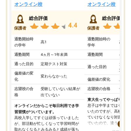
オンライン校
オンライン校
総合評価
総合評価
4.4
保護者
保護者
通塾開始時
通塾開始時の
高1
高3
の学年
学年
通塾期間
4ヵ月～1年未満
通塾期間
4ヵ月
通った目的
定期テスト対策
大学入
通った目的
対策
偏差値の変
変わらなかった
化
偏差値の変化
上がっ
志望校の合
受験していない/結果が
志望校の合格
合格し
格
出ていない
東大生ってやっぱりすご
息子は中学まではそこそ
オンラインだからこそ毎日利用でき学
いたのですが、高校に入
習習慣がついています。
ていけなくなり対面の塾
高校入学してすぐは頑張っていました
でいたので、違うアプロ
が、部活動が忙しくなって学習時間が
考えて入りました。地元
取れなくなるとみるみると成績が落ち