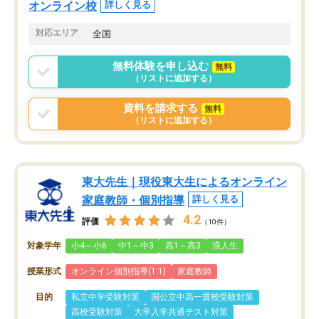
オンライン校
詳しく見る
対応エリア
全国
無料体験を申し込む
無料
（リストに追加する）
資料を請求する
無料
（リストに追加する）
東大先生｜現役東大生によるオンライン
家庭教師・個別指導
詳しく見る
4.2
評価
（10件）
対象学年
小4～小6
中1～中3
高1～高3
浪人生
授業形式
オンライン個別指導(1:1)
家庭教師
目的
私立中学受験対策
国公立中高一貫校受験対策
高校受験対策
大学入学共通テスト対策