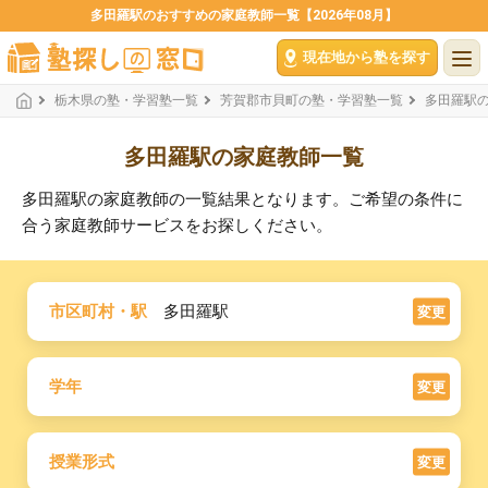
多田羅駅のおすすめの家庭教師一覧【2026年08月】
現在地から塾を探す
栃木県の塾・学習塾一覧
芳賀郡市貝町の塾・学習塾一覧
多田羅駅
多田羅駅の家庭教師一覧
多田羅駅の家庭教師の一覧結果となります。ご希望の条件に
合う家庭教師サービスをお探しください。
市区町村・駅
多田羅駅
変更
学年
変更
授業形式
変更