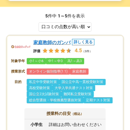
5
件中
1～5
件を表示
家庭教師のガンバ
詳しく見る
4.5
評価
（3件）
対象学年
小1～小6
中1～中3
高1～高3
授業形式
オンライン個別指導(1:1)
家庭教師
目的
私立中学受験対策
国公立中高一貫校受験対策
高校受験対策
大学入学共通テスト対策
国公立2次試験対策
難関私立受験対策
総合型選抜・学校推薦型選抜対策
定期テスト対策
授業料の目安
（税込）
小学生
詳細はお問い合わせください