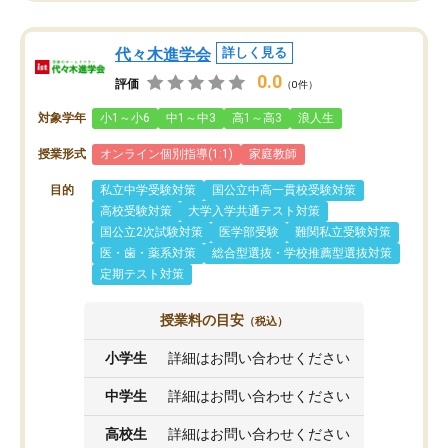
代々木進学会
詳しく見る
0.0
評価
（0件）
対象学年
小1～小6
中1～中3
高1～高3
浪人生
授業形式
オンライン個別指導(1:1)
家庭教師
目的
私立中学受験対策
国公立中高一貫校受験対策
高校受験対策
大学入学共通テスト対策
国公立2次試験対策
医学部受験
難関私立受験対策
医・歯・薬系対策
総合型選抜・学校推薦型選抜対策
定期テスト対策
授業料の目安
（税込）
小学生
詳細はお問い合わせください
中学生
詳細はお問い合わせください
高校生
詳細はお問い合わせください