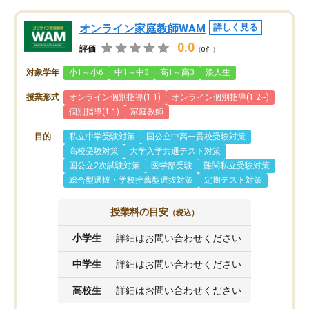
オンライン家庭教師WAM
詳しく見る
0.0
評価
（0件）
対象学年
小1～小6
中1～中3
高1～高3
浪人生
授業形式
オンライン個別指導(1:1)
オンライン個別指導(1:2~)
個別指導(1:1)
家庭教師
目的
私立中学受験対策
国公立中高一貫校受験対策
高校受験対策
大学入学共通テスト対策
国公立2次試験対策
医学部受験
難関私立受験対策
総合型選抜・学校推薦型選抜対策
定期テスト対策
授業料の目安
（税込）
小学生
詳細はお問い合わせください
中学生
詳細はお問い合わせください
高校生
詳細はお問い合わせください