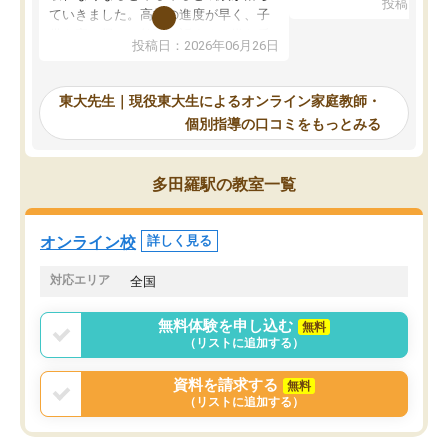
投稿日：20
で、当初は模試でD判定
ていきました。高校の進度が早く、子
していたのですが、やは
供も家に帰って勉強の話すると嫌な反
投稿日：2026年06月26日
験勉強に詳しく、先生か
応を示します。東大先生にお願いして
受け合格できました。ま
からは効率的な計画を先生が立ててく
自習室が毎日使えていつ
れるので、親としても安心です。毎日
東大先生｜現役東大生によるオンライン家庭教師・
るのが心強かったようで
使える自習室とかもあり、わからない
個別指導の口コミをもっとみる
謝です。
ところがあれば先生が回答してくれる
のも重宝しています。
多田羅駅の教室一覧
オンライン校
詳しく見る
対応エリア
全国
無料体験を申し込む
無料
（リストに追加する）
資料を請求する
無料
（リストに追加する）