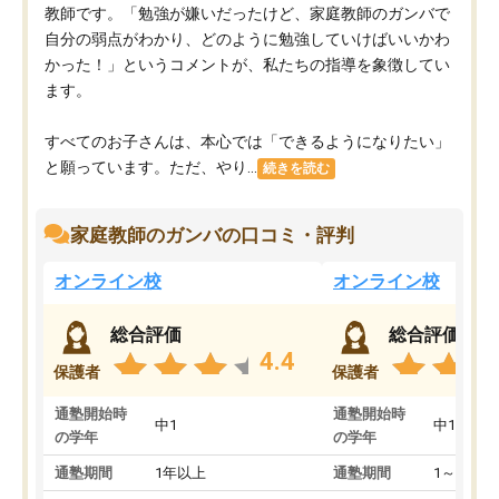
教師です。「勉強が嫌いだったけど、家庭教師のガンバで
自分の弱点がわかり、どのように勉強していけばいいかわ
かった！」というコメントが、私たちの指導を象徴してい
ます。
すべてのお子さんは、本心では「できるようになりたい」
と願っています。ただ、やり...
続きを読む
家庭教師のガンバの口コミ・評判
オンライン校
オンライン校
総合評価
総合評価
4.4
保護者
保護者
通塾開始時
通塾開始時
中1
中1
の学年
の学年
通塾期間
1年以上
通塾期間
1～3ヵ月