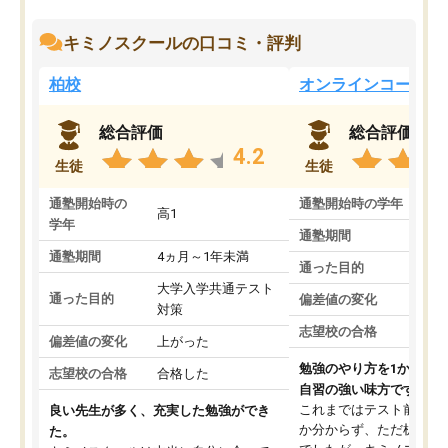
キミノスクールの口コミ・評判
柏校
オンラインコース
総合評価
総合評価
4.2
生徒
生徒
通塾開始時の
通塾開始時の学年
中
高1
学年
通塾期間
通塾期間
4ヵ月～1年未満
通った目的
大学入学共通テスト
通った目的
偏差値の変化
対策
志望校の合格
偏差値の変化
上がった
勉強のやり方を1から教
志望校の合格
合格した
自習の強い味方です。
これまではテスト前に何
良い先生が多く、充実した勉強ができ
か分からず、ただ机に座
た。