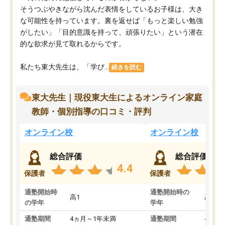
そうつぶやきながら沈んだ表情をしているお子様は、大き
な可能性を持っています。裏を返せば「もっと楽しい勉強
がしたい」「目的意識を持って、頑張りたい」という潜在
的な欲求が見て取れるからです。
私たち東大先生は、「学び...
続きを読む
東大先生｜現役東大生によるオンライン家庭
教師・個別指導の口コミ・評判
オンライン校
オンライン校
総合評価
総合評価
4.4
保護者
保護者
通塾開始時
通塾開始時の
高1
高3
の学年
学年
通塾期間
4ヵ月～1年未満
通塾期間
4ヵ月