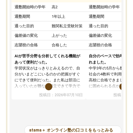
通塾開始時の学年
高2
通塾開始時の学年
中
通塾期間
1年以上
通塾期間
通った目的
難関私立受験対策
通った目的
偏差値の変化
上がった
偏差値の変化
志望校の合格
合格した
志望校の合格
AIが苦手分野を分析してくれる機能が
自分のペースで効率よく
あって便利だった。
れました。
学習状況がはっきりとみえるので、自
中学3年の5月から数学・
分がいまどこにいるのかの把握がすぐ
社会の4教科で利用し、偏
にできて便利だった。また私は部活に
高校に合格できました。
入っていたが難なく両立できて学力で
に固められる点が魅力で
も部活でも結果を残すことができてよ
れる「ウォームアップ」
投稿日：2026年07月10日
投稿日：20
かった。また問題演習の際に、自分が
項目のおかげで、手軽に
一度間違えた問題を繰り返し学習でき
せられます。何度も間違
たので苦手だった英語の克服につなが
「特訓」項目で徹底的に
った点もよかった。ただAIをアピール
め、苦手克服に非常に役
して活用するのは良かった点もあった
また、その日の勉強時間
が、自分で自分の管理ができない人に
元数が可視化されるので
atama＋ オンライン塾の口コミをもっとみる