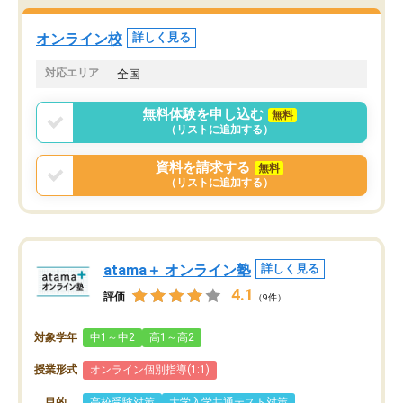
オンライン校
詳しく見る
対応エリア
全国
無料体験を申し込む
無料
（リストに追加する）
資料を請求する
無料
（リストに追加する）
atama＋ オンライン塾
詳しく見る
4.1
評価
（9件）
対象学年
中1～中2
高1～高2
授業形式
オンライン個別指導(1:1)
目的
高校受験対策
大学入学共通テスト対策