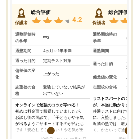
総合評価
総合評価
4.2
保護者
保護者
通塾開始時
通塾開始時の
中2
高3
の学年
学年
通塾期間
4ヵ月～1年未満
通塾期間
1～3
通った目的
定期テスト対策
大学入
通った目的
対策
偏差値の変
上がった
化
偏差値の変化
上がっ
志望校の合
受験していない/結果が
志望校の合格
合格し
格
出ていない
ラストスパートの１か月
オンラインで勉強のコツが学べる！
が、本当に助かりました
初めは料金面で躊躇していましたが、
共通テストに向けての追
お試し後の面談で、「子どもがやる気
に、入塾しました。田舎
が出るようにサポートするのが私たち
近隣の塾では、教えても
です！安心してください！やる気が出
く、かといって通うには
ないのは私たち講師の責任です」と言
が、トライならオンライ