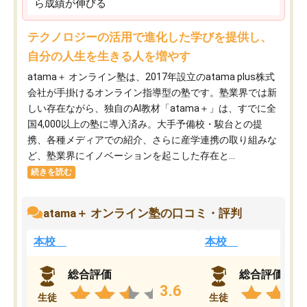
ら成績が伸びる
テクノロジーの活用で進化した学びを提供し、
自分の人生を生きる人を増やす
atama＋ オンライン塾は、2017年設立のatama plus株式
会社が手掛けるオンライン指導型の塾です。塾業界では新
しい存在ながら、独自のAI教材「atama＋」は、すでに全
国4,000以上の塾に導入済み。大手予備校・駿台との提
携、各種メディアでの紹介、さらに産学連携の取り組みな
ど、塾業界にイノベーションを起こした存在と...
続きを読む
atama＋ オンライン塾の口コミ・評判
本校
本校
総合評価
総合評価
3.6
生徒
生徒