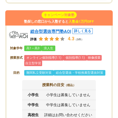
キャンペーン対象塾
塾探しの窓口から入塾すると
入塾金1万円OFF
総合型選抜専門塾AOI
詳しく見る
4.3
評価
（3件）
対象学年
高1～高3
浪人生
授業形式
オンライン個別指導(1:1)
個別指導(1:1)
映像授業
自立型学習
目的
難関私立受験対策
総合型選抜・学校推薦型選抜対策
授業料の目安
（税込）
小学生
小学生は募集していません
中学生
中学生は募集していません
高校生
詳細はお問い合わせください