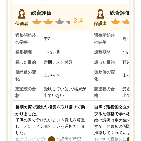
総合評価
総合評価
3.4
保護者
保護者
通塾開始時
通塾開始時
中2
高2
の学年
の学年
通塾期間
1～3ヵ月
通塾期間
4ヵ月～1
通った目的
定期テスト対策
通った目的
難関私立
偏差値の変
偏差値の変
上がった
上がった
化
化
志望校の合
受験していない/結果が
志望校の合
受験して
格
出ていない
格
出ていな
長期欠席で遅れた授業を取り戻せて助
自宅で現役国公立大学生
かりました。
ブルな価格で学べる
子供の家で学びたいという意志を尊重
娘の講師は東大生では無
し、オンライン個別という選択をしま
すが、お薦めの問題集や
した。
指導してくれています。2
ヒアリングでどのような講師が希望
もLINEで直接先生に質問