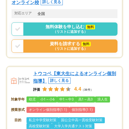
オンライン校
詳しく見る
対応エリア
全国
無料体験を申し込む
無料
（リストに追加する）
資料を請求する
無料
（リストに追加する）
トウコベ【東大生によるオンライン個別
指導】
詳しく見る
4.4
評価
（38件）
対象学年
幼児
小1～小6
中1～中3
高1～高3
浪人生
授業形式
オンライン個別指導(1:1)
個別指導(1:1)
目的
私立中学受験対策
国公立中高一貫校受験対策
高校受験対策
大学入学共通テスト対策