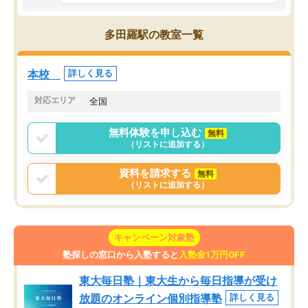
とっては難しい部分もあるのではない
しながら意欲的に取り組
かと思った。
常に効果を実感している
になった現在も大学受験
多田羅駅の教室一覧
して利用しており、自信
すめできる塾です。
本校
詳しく見る
対応エリア
全国
無料体験を申し込む
無料
（リストに追加する）
資料を請求する
無料
（リストに追加する）
キャンペーン対象塾
塾探しの窓口から入塾すると
入塾金1万円OFF
東大毎日塾｜東大生から毎日指導が受け
放題のオンライン個別指導塾
詳しく見る