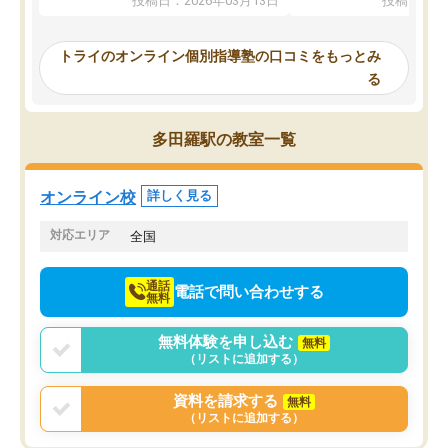
投稿日：2026年03月13日
投稿日：20
ってくださり、確かに！と考えて、思
可能なので本当に助かり
い切って入塾しました。英語が苦手だ
テストの内容重視でした
ったんですが、学生の先生から学ぶこ
らないところをピンポイ
トライのオンライン個別指導塾の口コミをもっとみ
とで、勉強のコツみたいなものをつか
頂いて、とてもわかりや
る
み、徐々に成績が上がったらいいなと
していました。一生を左
思っていました。何が今足りないのか
スト、多少お金がかかっ
を的確に指導いただき、子どももびっ
思い切って入塾してよか
多田羅駅の教室一覧
くりするほど楽しんでやる気を持って
塾を受けています。狙い通り、少しず
つ成績も上がり、苦手意識も無くなっ
オンライン校
詳しく見る
てきたので、さらに苦手な数学も追加
でお願いしました。来年の高校受験に
対応エリア
全国
向けて頑張っています。
通話
電話で問い合わせする
無料
無料体験を申し込む
無料
（リストに追加する）
資料を請求する
無料
（リストに追加する）