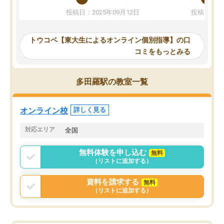
か、オプションは付帯するかなど選ぶ
教科でも)。受講科目や
投稿日：2025年09月12日
投稿日：20
事が出来ました。
めれるので、個人に合っ
講師とのマッチング後講師との初回ミ
ると思います。カリキュ
ーティングを行い、その講師で良いか
いなのがあり(有料)、受
トウコベ【東大生によるオンライン個別指導】の口
他の講師を希望するか子供との相性も
ことをどんなスケジュー
コミをもっとみる
見てから講師を決定する事ができま
くか相談したのですが、
す。
ち期待したものではなく
うちの子は、初回面談の講師の方で決
内容でした。それでも明
多田羅駅の教室一覧
定しました。
やる気も出ましたし、苦
くなってきたようなので
オンラインツールを使用した単語帳の
お願いして良かったと思
オンライン校
詳しく見る
共有があり宿題もそちらで出される形
も合わなければチェンジ
でした。
娘は3科目ともずっと同
対応エリア
全国
2ヶ月で担当講師の方がお辞めになると
言う事で講師変更の申し出があり、あ
無料体験を申し込む
無料
まりに短期での変更だった為、塾に通
（リストに追加する）
う事にして退会しました。遅れも取り
戻せ、授業内容や講師の方は良かった
資料を請求する
無料
と思います。
（リストに追加する）