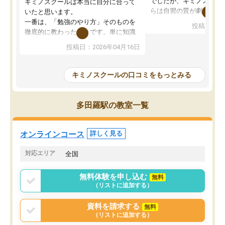
でしたが、キミノスクー
キミノスクールは本当に自分に合って
らは自習の質が劇的に変
いたと思います。
先生が毎日何をすべきか
一番は、「勉強のやり方」そのものを
投稿日：20
を明確にしてくれるので
徹底的に教わったことです。単に知識
ずに学習に取り組めるよ
を詰め込むのではなく、自学自習の習
投稿日：2026年04月16日
が一番の収穫です。
慣が身につくよう並走してくれるの
授業で教えてもらうとい
で、通塾日以外も机に向かうのが苦で
の仕方をコーチングして
はなくなりました。
キミノスクールの口コミをもっとみる
ルなので、家での学習習
身につきました。結果と
講師の方との距離も近く、親身なコー
た英語の偏差値が10以上
チングのおかげで、停滞期もモチベー
多田羅駅の教室一覧
していた公立高校に無事
ションを維持できました。「やらされ
た。自分から学ぶ姿勢を
る勉強」から「目標のための勉強」へ
たい家庭には本当におす
意識が変わったことが、目標校への合
オンラインコース
詳しく見る
思います。
格に繋がったと思います。
対応エリア
全国
無料体験を申し込む
無料
（リストに追加する）
資料を請求する
無料
（リストに追加する）