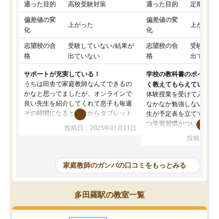
通った目的
高校受験対策
通った目的
定期テス
偏差値の変
偏差値の変
上がった
上がった
化
化
志望校の合
受験していない/結果が
志望校の合
受験して
格
出ていない
格
出ていな
サポートが充実している！
学校の教科書のポイント
うちは田舎で家庭教師なんてできるの
く教えてもらえている
かなと思ってましたが、オンラインで
体験授業を受けて入塾し
良い先生を紹介してくれて息子も毎週
なかなか勉強しない息子
その時間になると自分からタブレット
生が予定表を立ててくれ
を開いてzoomを繋げるようになりまし
つ学習習慣がついてきま
投稿日：2025年01月21日
た！5科目なんでもOKなのもとても気
オンラインで週に一度の
投稿日：20
に入っています
指導が無い日も予定表に
成績もだいぶ下の方でしたが、通い始
したり、LINEでわから
めて1年ほどだった今では平均点以上の
問できるのでとても助か
家庭教師のガンバの口コミをもっとみる
科目が増えてきました！あと1年受験ま
であるので無料の週末教室を使用しな
がら頑張って欲しいと思います！
多田羅駅の教室一覧