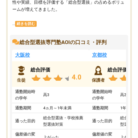
性や実績、目標を評価する「総合型選抜」の占めるボリュ
ームが増えてきました。
...
続きを読む
総合型選抜専門塾AOIの口コミ・評判
大阪校
京都校
総合評価
総合評価
4.0
生徒
保護者
通塾開始時
通塾開始時
高3
高2
の学年
の学年
通塾期間
4ヵ月～1年未満
通塾期間
1年以上
総合型選抜・学校推薦
総合型選
通った目的
通った目的
型選抜対策
型選抜対
偏差値の変
偏差値の変
上がった
上がった