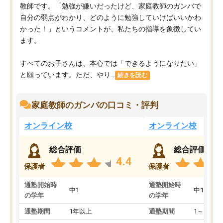
教師です。「勉強が嫌いだったけど、家庭教師のガンバで
自分の弱点がわかり、どのように勉強していけばいいかわ
かった！」というコメントが、私たちの指導を象徴してい
ます。
すべてのお子さんは、本心では「できるようになりたい」
と願っています。ただ、やり...
続きを読む
家庭教師のガンバの口コミ・評判
オンライン校
オンライン校
総合評価
総合評価
4.4
保護者
保護者
通塾開始時
通塾開始時
中1
中1
の学年
の学年
通塾期間
1年以上
通塾期間
1～3ヵ月