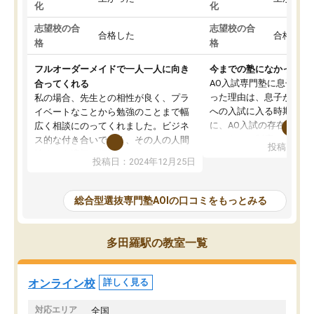
化
化
志望校の合
志望校の合
合格した
合格した
格
格
フルオーダーメイドで一人一人に向き
今までの塾になかったA
AO入試専門塾に息子を
合ってくれる
った理由は、息子が高校
私の場合、先生との相性が良く、プラ
への入試に入る時期に差
イベートなことから勉強のことまで幅
に、AO入試の存在を息
広く相談にのってくれました。ビジネ
してもその制度で合格し
ス的な付き合いでなく、その人の人間
投稿日：20
たことから、AOIに入塾
性までを適切に把握し、むきあってい
投稿日：2024年12月25日
思いました。
るなぁと強く感じることできました。
AOIでは、カウンセリン
また、他の先生の意見も聞いてみたい
で、AO入試を改めて知
と相談すると、他の先生も紹介してく
総合型選抜専門塾AOIの口コミをもっとみる
それに対しての具体的な
ださり、客観的なアドバイスもいただ
ことでした。更に子供の
くことができました（志望理由・自己
る適正等についても詳し
PR等の添削において）。そして、なに
多田羅駅の教室一覧
でき、メンターの方々も
より自習室が解放されている点がよか
けてらっしゃいますので
ったです。友達と好きな時間に自習
せることができました。
し、お互いを高めあえる環境がありま
オンライン校
詳しく見る
した。
対応エリア
全国