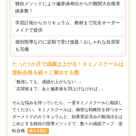
独自メソッドにより偏差値40台からの難関大合格実
績多数！
学習計画からカリキュラム、教材まで完全オーダー
メイドで提供
個別指導なのに定額で受け放題！おしゃれな自習室
も完備
たった1か月で成績は上がる！キミノスクールは
逆転合格を続々と輩出する塾
「勉強しても、成績が上がらない…」
「志望校まで、あと偏差値を20上げなければ…」
そんな悩みを持っていたら、一度キミノスクールに相談し
てください。キミノスクールは、緻密な戦略性を持つオー
ダーメイドのカリキュラムと、効果実証済みの勉強法をは
じめとする独自の指導メソッドで、数々の成績アップ・逆
転合格...
続きを読む