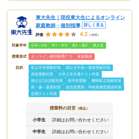
東大先生｜現役東大生によるオンライン
家庭教師・個別指導
詳しく見る
4.2
評価
（10件）
対象学年
小4～小6
中1～中3
高1～高3
浪人生
授業形式
オンライン個別指導(1:1)
家庭教師
目的
私立中学受験対策
国公立中高一貫校受験対策
高校受験対策
大学入学共通テスト対策
国公立2次試験対策
医学部受験
難関私立受験対策
医・歯・薬系対策
総合型選抜・学校推薦型選抜対策
定期テスト対策
授業料の目安
（税込）
小学生
詳細はお問い合わせください
中学生
詳細はお問い合わせください