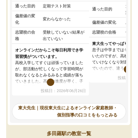
通った目的
定期テスト対策
大学入
通った目的
対策
偏差値の変
変わらなかった
化
偏差値の変化
上がっ
志望校の合
受験していない/結果が
志望校の合格
合格し
格
出ていない
東大生ってやっぱりすご
息子は中学まではそこそ
オンラインだからこそ毎日利用でき学
いたのですが、高校に入
習習慣がついています。
ていけなくなり対面の塾
高校入学してすぐは頑張っていました
でいたので、違うアプロ
が、部活動が忙しくなって学習時間が
考えて入りました。地元
取れなくなるとみるみると成績が落ち
投稿日：20
で、当初は模試でD判定
ていきました。高校の進度が早く、子
していたのですが、やは
供も家に帰って勉強の話すると嫌な反
投稿日：2026年06月26日
験勉強に詳しく、先生か
応を示します。東大先生にお願いして
受け合格できました。ま
からは効率的な計画を先生が立ててく
自習室が毎日使えていつ
れるので、親としても安心です。毎日
東大先生｜現役東大生によるオンライン家庭教師・
るのが心強かったようで
使える自習室とかもあり、わからない
個別指導の口コミをもっとみる
謝です。
ところがあれば先生が回答してくれる
のも重宝しています。
多田羅駅の教室一覧