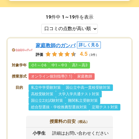
19
件中
1～19
件を表示
家庭教師のガンバ
詳しく見る
4.5
評価
（3件）
対象学年
小1～小6
中1～中3
高1～高3
授業形式
オンライン個別指導(1:1)
家庭教師
目的
私立中学受験対策
国公立中高一貫校受験対策
高校受験対策
大学入学共通テスト対策
国公立2次試験対策
難関私立受験対策
総合型選抜・学校推薦型選抜対策
定期テスト対策
授業料の目安
（税込）
小学生
詳細はお問い合わせください