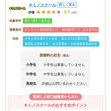
キミノスクール
詳しく見る
4.3
評価
（5件）
対象学年
高1～高3
浪人生
授業形式
オンライン個別指導(1:1)
個別指導(1:1)
自立型学習
目的
大学入学共通テスト対策
国公立2次試験対策
難関私立受験対策
総合型選抜・学校推薦型選抜対策
授業料の目安
（税込）
小学生
小学生は募集していません
中学生
中学生は募集していません
高校生
詳細はお問い合わせください
塾探しの窓口編集部からみた
キミノスクールのおすすめポイント