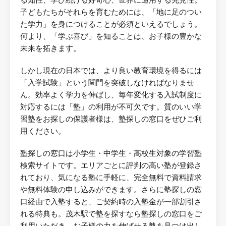
る知性、学び続ける好奇心、世界に通用する先見性。
子どもたちがそれらを育むためには、「地に足のつい
た学力」を身につけることが必須といえるでしょう。
何より、「学ぶ喜び」を知ることは、お子様の豊かな
未来を拓きます。
しかし現在の日本では、より良い教育環境を得るには
「入学試験」という関門を突破しなければなりませ
ん。効率よく学力を伸ばし、毎年変化する入試制度に
対応するには「塾」の利用が不可欠です。質のいい学
習塾をお探しの保護者様は、塾探しの窓口をぜひご利
用ください。
塾探しの窓口は小学生・中学生・高校生対象の学習塾
検索サイトです。エリアごとに評判の高い塾が登録さ
れており、気になる塾に手軽に、完全無料で資料請求
や無料体験の申し込みができます。さらに塾探しの窓
口経由で入塾すると、ご契約時の入塾金が一部割引さ
れる特典も。茂木駅で塾を探すなら塾探しの窓口をご