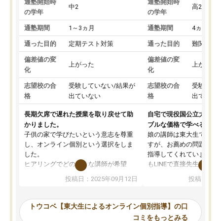
通塾開始時
通塾開始時
中2
高2
の学年
の学年
通塾期間
1～3ヵ月
通塾期間
4ヵ月～1
通った目的
定期テスト対策
通った目的
難関私立
偏差値の変
偏差値の変
上がった
上がった
化
化
志望校の合
受験していない/結果が
志望校の合
受験して
格
出ていない
格
出ていな
長期欠席で遅れた授業を取り戻せて助
自宅で現役国公立大学生
かりました。
ブルな価格で学べる
子供の家で学びたいという意志を尊重
娘の講師は東大生では無
し、オンライン個別という選択をしま
すが、お薦めの問題集や
した。
指導してくれています。2
ヒアリングでどのような講師が希望
もLINEで直接先生に質問
か、オプションは付帯するかなど選ぶ
教科でも)。受講科目や
投稿日：2025年09月12日
投稿日：20
事が出来ました。
めれるので、個人に合っ
講師とのマッチング後講師との初回ミ
ると思います。カリキュ
ーティングを行い、その講師で良いか
いなのがあり(有料)、受
トウコベ【東大生によるオンライン個別指導】の口
他の講師を希望するか子供との相性も
ことをどんなスケジュー
コミをもっとみる