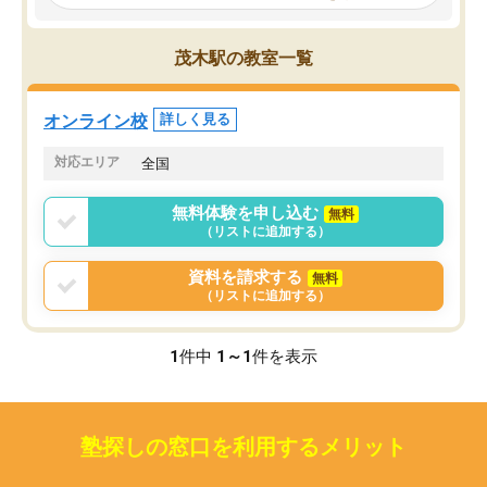
見てから講師を決定する事ができま
くか相談したのですが、
す。
ち期待したものではなく
うちの子は、初回面談の講師の方で決
内容でした。それでも明
茂木駅の教室一覧
定しました。
やる気も出ましたし、苦
くなってきたようなので
オンラインツールを使用した単語帳の
お願いして良かったと思
オンライン校
詳しく見る
共有があり宿題もそちらで出される形
も合わなければチェンジ
でした。
娘は3科目ともずっと同
対応エリア
全国
2ヶ月で担当講師の方がお辞めになると
言う事で講師変更の申し出があり、あ
無料体験を申し込む
無料
まりに短期での変更だった為、塾に通
（リストに追加する）
う事にして退会しました。遅れも取り
戻せ、授業内容や講師の方は良かった
資料を請求する
無料
と思います。
（リストに追加する）
1
件中
1～1
件を表示
塾探しの窓口を利用するメリット