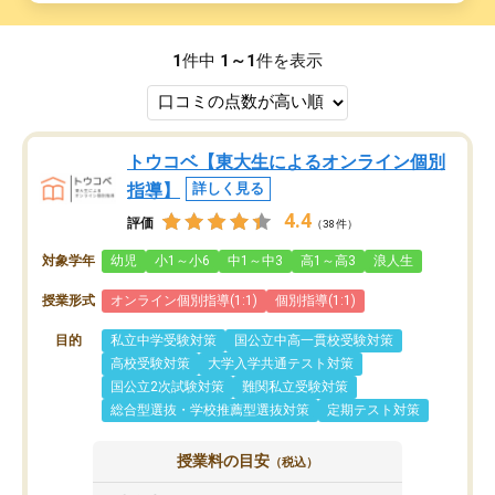
1
件中
1～1
件を表示
トウコベ【東大生によるオンライン個別
指導】
詳しく見る
4.4
評価
（38件）
対象学年
幼児
小1～小6
中1～中3
高1～高3
浪人生
授業形式
オンライン個別指導(1:1)
個別指導(1:1)
目的
私立中学受験対策
国公立中高一貫校受験対策
高校受験対策
大学入学共通テスト対策
国公立2次試験対策
難関私立受験対策
総合型選抜・学校推薦型選抜対策
定期テスト対策
授業料の目安
（税込）