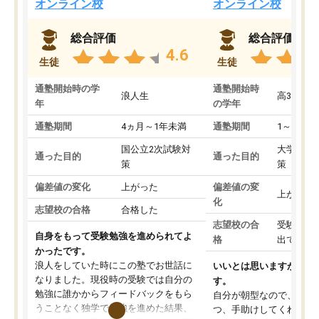
オンライン校
オンライン校
総合評価
総合評価
4.6
生徒
生徒
通塾開始時の学
通塾開始時
浪人生
高3
年
の学年
通塾期間
4ヵ月～1年未満
通塾期間
1～3ヵ月
国公立2次試験対
大学入学
通った目的
通った目的
策
策
偏差値の変化
上がった
偏差値の変
上がった
化
志望校の合格
合格した
志望校の合
受験して
自身をもって受験勉強を進められてよ
格
出ていな
かったです。
浪人をしていた時にこの塾でお世話に
いいとは思いますが、料
なりました。現役時の受験では自分の
す。
勉強に誰かからフィードバックをもら
自分が朝型なので、自習
うことなく独学で勉強を進めた結果、
つ、手助けしてくれる設