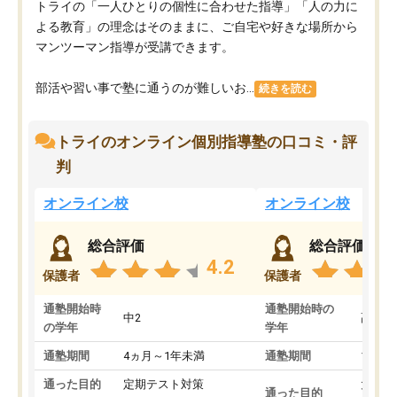
トライの「一人ひとりの個性に合わせた指導」「人の力に
よる教育」の理念はそのままに、ご自宅や好きな場所から
マンツーマン指導が受講できます。
部活や習い事で塾に通うのが難しいお...
続きを読む
トライのオンライン個別指導塾の口コミ・評
判
オンライン校
オンライン校
総合評価
総合評価
4.2
保護者
保護者
通塾開始時
通塾開始時の
中2
高3
の学年
学年
通塾期間
4ヵ月～1年未満
通塾期間
1～3
通った目的
定期テスト対策
大学入
通った目的