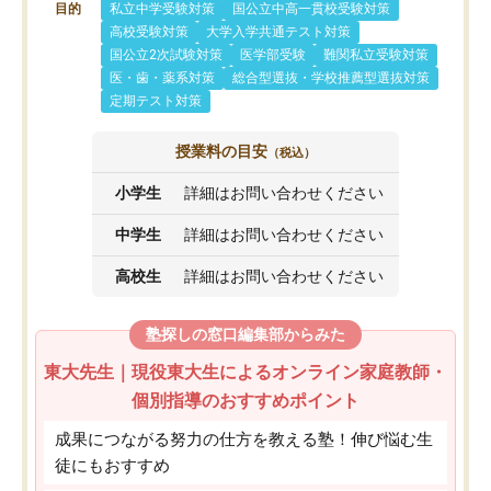
目的
私立中学受験対策
国公立中高一貫校受験対策
高校受験対策
大学入学共通テスト対策
国公立2次試験対策
医学部受験
難関私立受験対策
医・歯・薬系対策
総合型選抜・学校推薦型選抜対策
定期テスト対策
授業料の目安
（税込）
小学生
詳細はお問い合わせください
中学生
詳細はお問い合わせください
高校生
詳細はお問い合わせください
塾探しの窓口編集部からみた
東大先生｜現役東大生によるオンライン家庭教師・
個別指導のおすすめポイント
成果につながる努力の仕方を教える塾！伸び悩む生
徒にもおすすめ