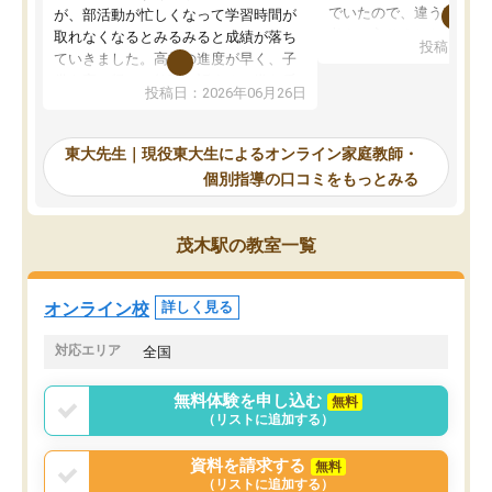
でいたので、違うアプロ
が、部活動が忙しくなって学習時間が
考えて入りました。地元
取れなくなるとみるみると成績が落ち
投稿日：20
で、当初は模試でD判定
ていきました。高校の進度が早く、子
していたのですが、やは
供も家に帰って勉強の話すると嫌な反
投稿日：2026年06月26日
験勉強に詳しく、先生か
応を示します。東大先生にお願いして
受け合格できました。ま
からは効率的な計画を先生が立ててく
自習室が毎日使えていつ
れるので、親としても安心です。毎日
東大先生｜現役東大生によるオンライン家庭教師・
るのが心強かったようで
使える自習室とかもあり、わからない
個別指導の口コミをもっとみる
謝です。
ところがあれば先生が回答してくれる
のも重宝しています。
茂木駅の教室一覧
オンライン校
詳しく見る
対応エリア
全国
無料体験を申し込む
無料
（リストに追加する）
資料を請求する
無料
（リストに追加する）