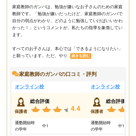
家庭教師のガンバは、勉強が嫌いなお子さんのための家庭
教師です。「勉強が嫌いだったけど、家庭教師のガンバで
自分の弱点がわかり、どのように勉強していけばいいかわ
かった！」というコメントが、私たちの指導を象徴してい
ます。
すべてのお子さんは、本心では「できるようになりたい」
と願っています。ただ、やり...
続きを読む
家庭教師のガンバの口コミ・評判
オンライン校
オンライン校
総合評価
総合評価
4.4
保護者
保護者
通塾開始時
通塾開始時
中1
中1
の学年
の学年