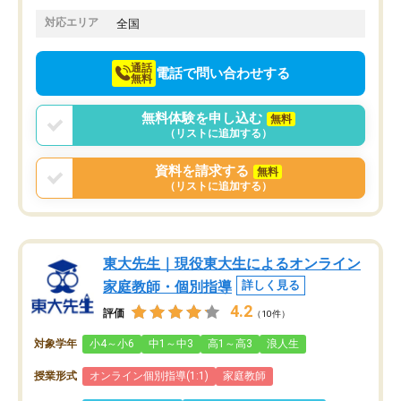
てきたので、さらに苦手な数学も追加
でお願いしました。来年の高校受験に
対応エリア
全国
向けて頑張っています。
通話
電話で問い合わせする
無料
無料体験を申し込む
無料
（リストに追加する）
資料を請求する
無料
（リストに追加する）
東大先生｜現役東大生によるオンライン
家庭教師・個別指導
詳しく見る
4.2
評価
（10件）
対象学年
小4～小6
中1～中3
高1～高3
浪人生
授業形式
オンライン個別指導(1:1)
家庭教師