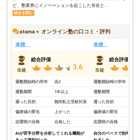
ど、塾業界にイノベーションを起こした存在と...
続きを読む
atama＋ オンライン塾の口コミ・評判
本校
本校
総合評価
総合評価
3.6
生徒
生徒
通塾開始時の学年
高2
通塾開始時の学年
中
通塾期間
1年以上
通塾期間
通った目的
難関私立受験対策
通った目的
偏差値の変化
上がった
偏差値の変化
志望校の合格
合格した
志望校の合格
AIが苦手分野を分析してくれる機能が
自分のペースで効率よく
あって便利だった。
れました。