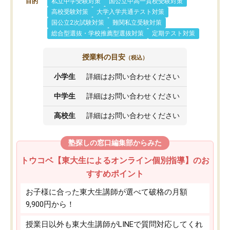
目的
私立中学受験対策
国公立中高一貫校受験対策
高校受験対策
大学入学共通テスト対策
国公立2次試験対策
難関私立受験対策
総合型選抜・学校推薦型選抜対策
定期テスト対策
授業料の目安
（税込）
小学生
詳細はお問い合わせください
中学生
詳細はお問い合わせください
高校生
詳細はお問い合わせください
塾探しの窓口編集部からみた
トウコベ【東大生によるオンライン個別指導】のお
すすめポイント
お子様に合った東大生講師が選べて破格の月額
9,900円から！
授業日以外も東大生講師がLINEで質問対応してくれ