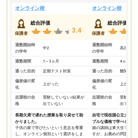
オンライン校
オンライン校
総合評価
総合評価
3.4
保護者
保護者
通塾開始時
通塾開始時
中2
高2
の学年
の学年
通塾期間
1～3ヵ月
通塾期間
4ヵ月～1
通った目的
定期テスト対策
通った目的
難関私立
偏差値の変
偏差値の変
上がった
上がった
化
化
志望校の合
受験していない/結果が
志望校の合
受験して
格
出ていない
格
出ていな
長期欠席で遅れた授業を取り戻せて助
自宅で現役国公立大学生
かりました。
ブルな価格で学べる
子供の家で学びたいという意志を尊重
娘の講師は東大生では無
し、オンライン個別という選択をしま
すが、お薦めの問題集や