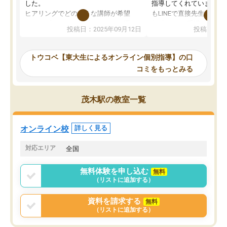
した。
指導してくれています。2
ヒアリングでどのような講師が希望
もLINEで直接先生に質問
か、オプションは付帯するかなど選ぶ
教科でも)。受講科目や
投稿日：2025年09月12日
投稿日：20
事が出来ました。
めれるので、個人に合っ
講師とのマッチング後講師との初回ミ
ると思います。カリキュ
ーティングを行い、その講師で良いか
いなのがあり(有料)、受
トウコベ【東大生によるオンライン個別指導】の口
他の講師を希望するか子供との相性も
ことをどんなスケジュー
コミをもっとみる
見てから講師を決定する事ができま
くか相談したのですが、
す。
ち期待したものではなく
うちの子は、初回面談の講師の方で決
内容でした。それでも明
茂木駅の教室一覧
定しました。
やる気も出ましたし、苦
くなってきたようなので
オンラインツールを使用した単語帳の
お願いして良かったと思
オンライン校
詳しく見る
共有があり宿題もそちらで出される形
も合わなければチェンジ
でした。
娘は3科目ともずっと同
対応エリア
全国
2ヶ月で担当講師の方がお辞めになると
言う事で講師変更の申し出があり、あ
無料体験を申し込む
無料
まりに短期での変更だった為、塾に通
（リストに追加する）
う事にして退会しました。遅れも取り
戻せ、授業内容や講師の方は良かった
資料を請求する
無料
と思います。
（リストに追加する）