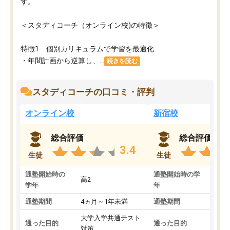
す。
＜スタディコーチ（オンライン校)の特徴＞
特徴1 個別カリキュラムで学習を最適化
・年間計画から逆算し、...
続きを読む
スタディコーチの口コミ・評判
オンライン校
新宿校
総合評価
総合評価
3.4
生徒
生徒
通塾開始時の
通塾開始時の学
高2
高2
学年
年
通塾期間
4ヵ月～1年未満
通塾期間
1～
大学入学共通テスト
国公
通った目的
通った目的
対策
策