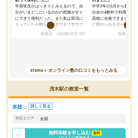
学習状況がはっきりとみえるので、自
中学3年の5月から数学・
分がいまどこにいるのかの把握がすぐ
社会の4教科で利用し、偏
にできて便利だった。また私は部活に
高校に合格できました。
入っていたが難なく両立できて学力で
に固められる点が魅力で
も部活でも結果を残すことができてよ
れる「ウォームアップ」
投稿日：2026年07月10日
投稿日：20
かった。また問題演習の際に、自分が
項目のおかげで、手軽に
一度間違えた問題を繰り返し学習でき
せられます。何度も間違
たので苦手だった英語の克服につなが
「特訓」項目で徹底的に
った点もよかった。ただAIをアピール
め、苦手克服に非常に役
して活用するのは良かった点もあった
また、その日の勉強時間
が、自分で自分の管理ができない人に
元数が可視化されるので
atama＋ オンライン塾の口コミをもっとみる
とっては難しい部分もあるのではない
しながら意欲的に取り組
かと思った。
常に効果を実感している
になった現在も大学受験
茂木駅の教室一覧
して利用しており、自信
すめできる塾です。
本校
詳しく見る
対応エリア
全国
無料体験を申し込む
無料
（リストに追加する）