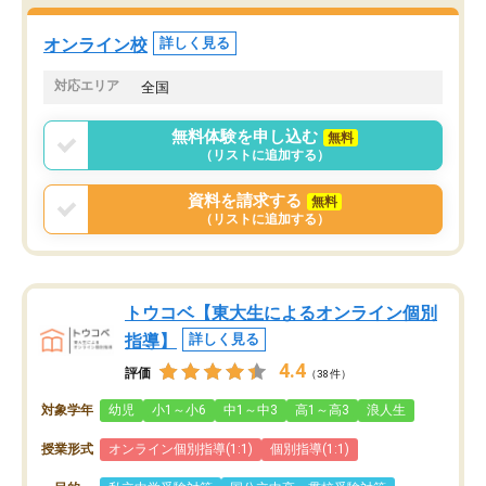
オンライン校
詳しく見る
対応エリア
全国
無料体験を申し込む
無料
（リストに追加する）
資料を請求する
無料
（リストに追加する）
トウコベ【東大生によるオンライン個別
指導】
詳しく見る
4.4
評価
（38件）
対象学年
幼児
小1～小6
中1～中3
高1～高3
浪人生
授業形式
オンライン個別指導(1:1)
個別指導(1:1)