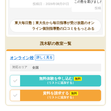
入試本番に地歴の学習が間に合わず不
この塾を選びました。
投稿日：2026年08月01日
合格となってしまいました。その経験
投稿日：20
を踏まえ、浪人が決まった際に勉強計
画を考えてもらえる塾を探した結果、
東大毎日塾にたどり着きました。学習
東大毎日塾｜東大生から毎日指導が受け放題のオン
の長期計画や日々の勉強のやり方につ
ライン個別指導塾の口コミをもっとみる
いて客観的なアドバイスをいただけた
ので、自信をもって受験勉強を進める
ことができました。自分のように勉強
茂木駅の教室一覧
のやり方や進捗管理で苦労している方
には特におすすめしたい塾です。
オンライン校
詳しく見る
対応エリア
全国
無料体験を申し込む
無料
（リストに追加する）
資料を請求する
無料
（リストに追加する）