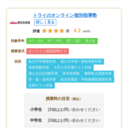
トライのオンライン個別指導塾
詳しく見る
4.2
評価
（44件）
対象学年
小1～小6
中1～中3
高1～高3
浪人生
授業形式
オンライン個別指導(1:1)
目的
私立中学受験対策
国公立中高一貫校受験対策
高校受験対策
大学入学共通テスト対策
国公立2次試験対策
医学部受験
難関私立受験対策
医・歯・薬系対策
総合型選抜・学校推薦型選抜対策
定期テスト対策
授業料の目安
（税込）
小学生
詳細はお問い合わせください
中学生
詳細はお問い合わせください