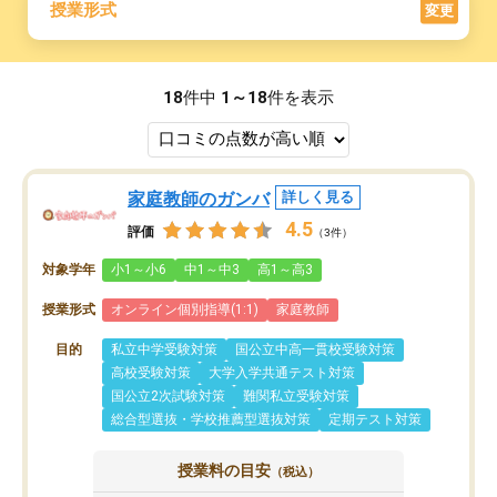
授業形式
変更
18
件中
1～18
件を表示
家庭教師のガンバ
詳しく見る
4.5
評価
（3件）
対象学年
小1～小6
中1～中3
高1～高3
授業形式
オンライン個別指導(1:1)
家庭教師
目的
私立中学受験対策
国公立中高一貫校受験対策
高校受験対策
大学入学共通テスト対策
国公立2次試験対策
難関私立受験対策
総合型選抜・学校推薦型選抜対策
定期テスト対策
授業料の目安
（税込）