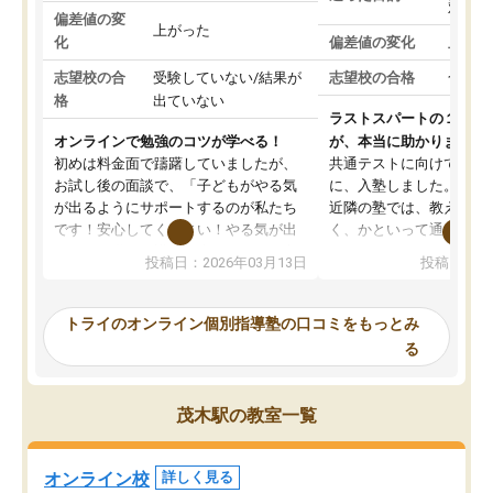
対策
偏差値の変
上がった
化
偏差値の変化
上がっ
志望校の合
受験していない/結果が
志望校の合格
合格し
格
出ていない
ラストスパートの１か月
オンラインで勉強のコツが学べる！
が、本当に助かりました
初めは料金面で躊躇していましたが、
共通テストに向けての追
お試し後の面談で、「子どもがやる気
に、入塾しました。田舎
が出るようにサポートするのが私たち
近隣の塾では、教えても
です！安心してください！やる気が出
く、かといって通うには
ないのは私たち講師の責任です」と言
が、トライならオンライ
投稿日：2026年03月13日
投稿日：20
ってくださり、確かに！と考えて、思
可能なので本当に助かり
い切って入塾しました。英語が苦手だ
テストの内容重視でした
ったんですが、学生の先生から学ぶこ
らないところをピンポイ
トライのオンライン個別指導塾の口コミをもっとみ
とで、勉強のコツみたいなものをつか
頂いて、とてもわかりや
る
み、徐々に成績が上がったらいいなと
していました。一生を左
思っていました。何が今足りないのか
スト、多少お金がかかっ
を的確に指導いただき、子どももびっ
思い切って入塾してよか
茂木駅の教室一覧
くりするほど楽しんでやる気を持って
塾を受けています。狙い通り、少しず
つ成績も上がり、苦手意識も無くなっ
オンライン校
詳しく見る