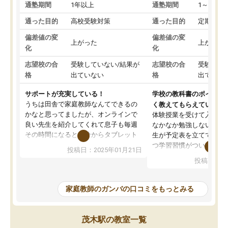
通塾期間
1年以上
通塾期間
1～3ヵ月
通った目的
高校受験対策
通った目的
定期テス
偏差値の変
偏差値の変
上がった
上がった
化
化
志望校の合
受験していない/結果が
志望校の合
受験して
格
出ていない
格
出ていな
サポートが充実している！
学校の教科書のポイント
うちは田舎で家庭教師なんてできるの
く教えてもらえている
かなと思ってましたが、オンラインで
体験授業を受けて入塾し
良い先生を紹介してくれて息子も毎週
なかなか勉強しない息子
その時間になると自分からタブレット
生が予定表を立ててくれ
を開いてzoomを繋げるようになりまし
つ学習習慣がついてきま
投稿日：2025年01月21日
た！5科目なんでもOKなのもとても気
オンラインで週に一度の
投稿日：20
に入っています
指導が無い日も予定表に
成績もだいぶ下の方でしたが、通い始
したり、LINEでわから
めて1年ほどだった今では平均点以上の
問できるのでとても助か
家庭教師のガンバの口コミをもっとみる
科目が増えてきました！あと1年受験ま
であるので無料の週末教室を使用しな
がら頑張って欲しいと思います！
茂木駅の教室一覧