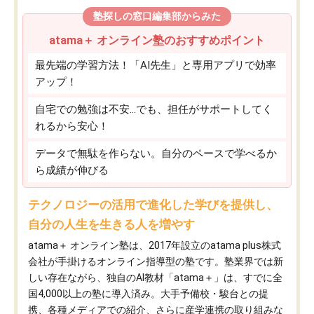
塾探しの窓口編集部からみた
atama＋ オンライン塾のおすすめポイント
最先端の学習方法！「AI先生」と専用アプリで効率
アップ！
自宅での勉強は不安…でも、担任がサポートしてく
れるから安心！
データで無駄を作らない。自分のペースで学べるか
ら成績が伸びる
テクノロジーの活用で進化した学びを提供し、
自分の人生を生きる人を増やす
atama＋ オンライン塾は、2017年設立のatama plus株式
会社が手掛けるオンライン指導型の塾です。塾業界では新
しい存在ながら、独自のAI教材「atama＋」は、すでに全
国4,000以上の塾に導入済み。大手予備校・駿台との提
携、各種メディアでの紹介、さらに産学連携の取り組みな