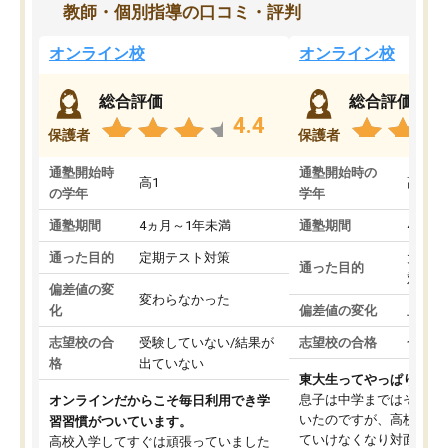
教師・個別指導の口コミ・評判
オンライン校
オンライン校
総合評価
総合評価
4.4
保護者
保護者
通塾開始時
通塾開始時の
高1
高3
の学年
学年
通塾期間
4ヵ月～1年未満
通塾期間
4ヵ月
通った目的
定期テスト対策
大学入
通った目的
対策
偏差値の変
変わらなかった
化
偏差値の変化
上がっ
志望校の合
受験していない/結果が
志望校の合格
合格し
格
出ていない
東大生ってやっぱりすご
息子は中学まではそこそ
オンラインだからこそ毎日利用でき学
いたのですが、高校に入
習習慣がついています。
ていけなくなり対面の塾
高校入学してすぐは頑張っていました