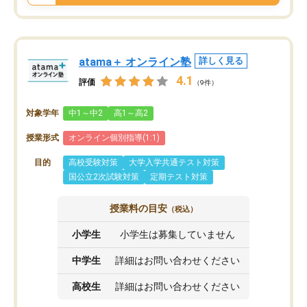
atama＋ オンライン塾
詳しく見る
4.1
評価
（9件）
対象学年
中1～中2
高1～高2
授業形式
オンライン個別指導(1:1)
目的
高校受験対策
大学入学共通テスト対策
国公立2次試験対策
定期テスト対策
授業料の目安
（税込）
小学生
小学生は募集していません
中学生
詳細はお問い合わせください
高校生
詳細はお問い合わせください