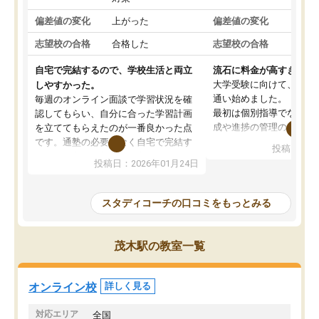
偏差値の変化
上がった
偏差値の変化
変わ
志望校の合格
合格した
志望校の合格
合格
自宅で完結するので、学校生活と両立
流石に料金が高すぎる
大学受験に向けて、高2
しやすかった。
通い始めました。
毎週のオンライン面談で学習状況を確
最初は個別指導でなく、
認してもらい、自分に合った学習計画
成や進捗の管理のみのコ
を立ててもらえたのが一番良かった点
ていましたが、あまり効
です。通塾の必要がなく自宅で完結す
投稿日：20
じ個別指導コースに変更
るため、学校や部活と両立しやすかっ
投稿日：2026年01月24日
講師には早稲田大学生の
たです。コーチが現役大学生で相談し
れましたが、はっきり言
やすく、勉強面だけでなく受験期の不
性が良くなかったです。
安も気軽に話せました。勉強習慣が身
スタディコーチの口コミをもっとみる
モチベーションが上がら
についたと感じています。また、チャ
にやめてしまいました。
ットで質問できるのも便利でした。一
追加で料金を払うことで
人では迷いがちだった受験勉強を、最
茂木駅の教室一覧
方に変更することも可能
後まで続けられたのはこの塾のおかげ
の方の予定が空いていな
だと思います。
そもそも月謝が高い塾な
オンライン校
詳しく見る
人には合わないと思いま
総合してあまりお勧めで
対応エリア
全国