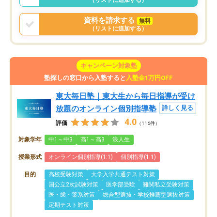
資料を請求する
無料
（リストに追加する）
キャンペーン対象塾
塾探しの窓口から入塾すると
入塾金1万円OFF
東大毎日塾｜東大生から毎日指導が受け
放題のオンライン個別指導塾
詳しく見る
4.0
評価
（116件）
対象学年
中1～中3
高1～高3
浪人生
授業形式
オンライン個別指導(1:1)
個別指導(1:1)
目的
高校受験対策
大学入学共通テスト対策
国公立2次試験対策
医学部受験
難関私立受験対策
医・歯・薬系対策
総合型選抜・学校推薦型選抜対策
定期テスト対策