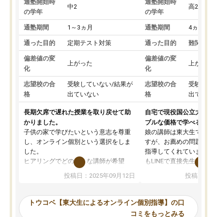
通塾開始時
通塾開始時
中2
高2
の学年
の学年
通塾期間
1～3ヵ月
通塾期間
4ヵ月～1
通った目的
定期テスト対策
通った目的
難関私立
偏差値の変
偏差値の変
上がった
上がった
化
化
志望校の合
受験していない/結果が
志望校の合
受験して
格
出ていない
格
出ていな
長期欠席で遅れた授業を取り戻せて助
自宅で現役国公立大学生
かりました。
ブルな価格で学べる
子供の家で学びたいという意志を尊重
娘の講師は東大生では無
し、オンライン個別という選択をしま
すが、お薦めの問題集や
した。
指導してくれています。2
ヒアリングでどのような講師が希望
もLINEで直接先生に質問
か、オプションは付帯するかなど選ぶ
教科でも)。受講科目や
投稿日：2025年09月12日
投稿日：20
事が出来ました。
めれるので、個人に合っ
講師とのマッチング後講師との初回ミ
ると思います。カリキュ
ーティングを行い、その講師で良いか
いなのがあり(有料)、受
トウコベ【東大生によるオンライン個別指導】の口
他の講師を希望するか子供との相性も
ことをどんなスケジュー
コミをもっとみる