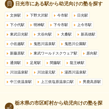
日光市にある駅から幼児向けの塾を探す
文挟駅
下野大沢駅
今市駅
日光駅
下小代駅
明神駅
下今市駅
上今市駅
東武日光駅
大谷向駅
大桑駅
新高徳駅
小佐越駅
鬼怒川温泉駅
鬼怒川公園駅
新藤原駅
東武ワールドスクウェア駅
原向駅
通洞駅
足尾駅
間藤駅
龍王峡駅
川治温泉駅
川治湯元駅
湯西川温泉駅
中三依温泉駅
上三依塩原温泉口駅
男鹿高原駅
栃木県の市区町村から幼児向けの塾を探