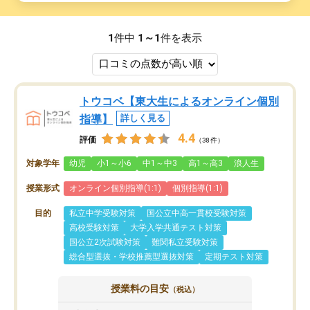
1
件中
1～1
件を表示
トウコベ【東大生によるオンライン個別
指導】
詳しく見る
4.4
評価
（38件）
対象学年
幼児
小1～小6
中1～中3
高1～高3
浪人生
授業形式
オンライン個別指導(1:1)
個別指導(1:1)
目的
私立中学受験対策
国公立中高一貫校受験対策
高校受験対策
大学入学共通テスト対策
国公立2次試験対策
難関私立受験対策
総合型選抜・学校推薦型選抜対策
定期テスト対策
授業料の目安
（税込）