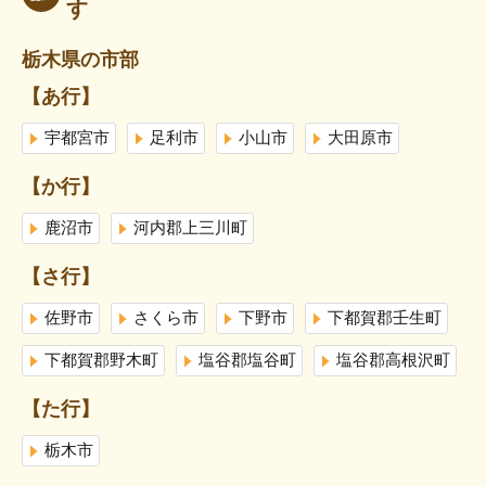
す
栃木県の市部
【あ行】
宇都宮市
足利市
小山市
大田原市
【か行】
鹿沼市
河内郡上三川町
【さ行】
佐野市
さくら市
下野市
下都賀郡壬生町
下都賀郡野木町
塩谷郡塩谷町
塩谷郡高根沢町
【た行】
栃木市