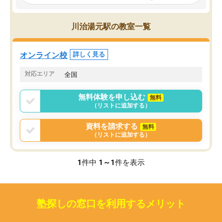
見てから講師を決定する事ができま
くか相談したのですが、
す。
ち期待したものではなく
うちの子は、初回面談の講師の方で決
内容でした。それでも明
川治湯元駅の教室一覧
定しました。
やる気も出ましたし、苦
くなってきたようなので
オンラインツールを使用した単語帳の
お願いして良かったと思
オンライン校
詳しく見る
共有があり宿題もそちらで出される形
も合わなければチェンジ
でした。
娘は3科目ともずっと同
対応エリア
全国
2ヶ月で担当講師の方がお辞めになると
言う事で講師変更の申し出があり、あ
無料体験を申し込む
無料
まりに短期での変更だった為、塾に通
（リストに追加する）
う事にして退会しました。遅れも取り
戻せ、授業内容や講師の方は良かった
資料を請求する
無料
と思います。
（リストに追加する）
1
件中
1～1
件を表示
塾探しの窓口を利用するメリット