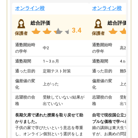
オンライン校
オンライン校
総合評価
総合評価
3.4
保護者
保護者
通塾開始時
通塾開始時
中2
高2
の学年
の学年
通塾期間
1～3ヵ月
通塾期間
4ヵ月～1
通った目的
定期テスト対策
通った目的
難関私立
偏差値の変
偏差値の変
上がった
上がった
化
化
志望校の合
受験していない/結果が
志望校の合
受験して
格
出ていない
格
出ていな
長期欠席で遅れた授業を取り戻せて助
自宅で現役国公立大学生
かりました。
ブルな価格で学べる
子供の家で学びたいという意志を尊重
娘の講師は東大生では無
し、オンライン個別という選択をしま
すが、お薦めの問題集や