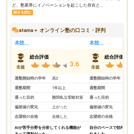
ど、塾業界にイノベーションを起こした存在と...
続きを読む
atama＋ オンライン塾の口コミ・評判
本校
本校
総合評価
総合評価
3.6
生徒
生徒
通塾開始時の学年
高2
通塾開始時の学年
中
通塾期間
1年以上
通塾期間
通った目的
難関私立受験対策
通った目的
偏差値の変化
上がった
偏差値の変化
志望校の合格
合格した
志望校の合格
AIが苦手分野を分析してくれる機能が
自分のペースで効率よく
あって便利だった。
れました。