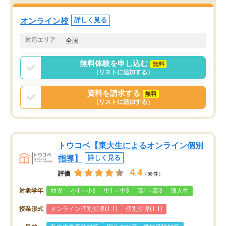
オンライン校
詳しく見る
対応エリア
全国
無料体験を申し込む
無料
（リストに追加する）
資料を請求する
無料
（リストに追加する）
トウコベ【東大生によるオンライン個別
指導】
詳しく見る
4.4
評価
（38件）
対象学年
幼児
小1～小6
中1～中3
高1～高3
浪人生
授業形式
オンライン個別指導(1:1)
個別指導(1:1)