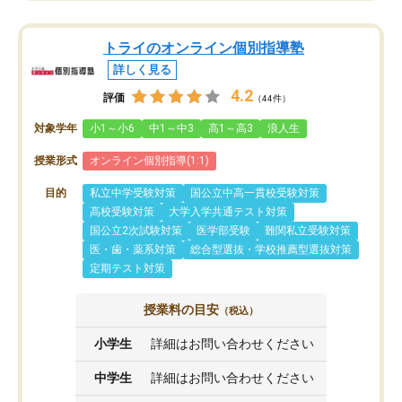
トライのオンライン個別指導塾
詳しく見る
4.2
評価
（44件）
対象学年
小1～小6
中1～中3
高1～高3
浪人生
授業形式
オンライン個別指導(1:1)
目的
私立中学受験対策
国公立中高一貫校受験対策
高校受験対策
大学入学共通テスト対策
国公立2次試験対策
医学部受験
難関私立受験対策
医・歯・薬系対策
総合型選抜・学校推薦型選抜対策
定期テスト対策
授業料の目安
（税込）
小学生
詳細はお問い合わせください
中学生
詳細はお問い合わせください