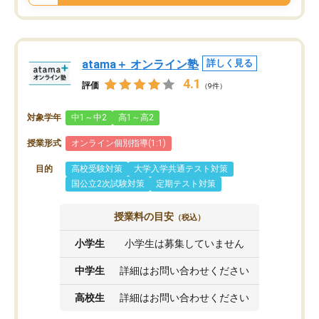
atama＋ オンライン塾
詳しく見る
4.1
評価
（9件）
対象学年
中1～中2
高1～高2
授業形式
オンライン個別指導(1:1)
目的
高校受験対策
大学入学共通テスト対策
国公立2次試験対策
定期テスト対策
授業料の目安
（税込）
小学生
小学生は募集していません
中学生
詳細はお問い合わせください
高校生
詳細はお問い合わせください