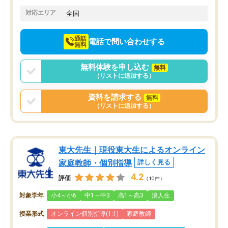
てきたので、さらに苦手な数学も追加
でお願いしました。来年の高校受験に
対応エリア
全国
向けて頑張っています。
通話
電話で問い合わせする
無料
無料体験を申し込む
無料
（リストに追加する）
資料を請求する
無料
（リストに追加する）
東大先生｜現役東大生によるオンライン
家庭教師・個別指導
詳しく見る
4.2
評価
（10件）
対象学年
小4～小6
中1～中3
高1～高3
浪人生
授業形式
オンライン個別指導(1:1)
家庭教師