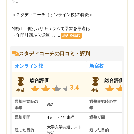
す。
＜スタディコーチ（オンライン校)の特徴＞
特徴1 個別カリキュラムで学習を最適化
・年間計画から逆算し、...
続きを読む
スタディコーチの口コミ・評判
オンライン校
新宿校
総合評価
総合評価
3.4
生徒
生徒
通塾開始時の
通塾開始時の学
高2
高2
学年
年
通塾期間
4ヵ月～1年未満
通塾期間
1～
大学入学共通テスト
国公
通った目的
通った目的
対策
策