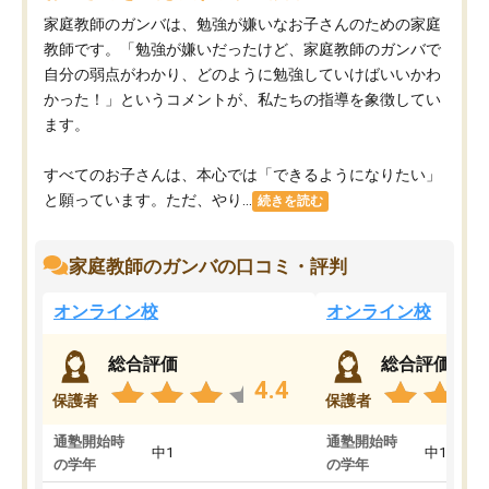
家庭教師のガンバは、勉強が嫌いなお子さんのための家庭
教師です。「勉強が嫌いだったけど、家庭教師のガンバで
自分の弱点がわかり、どのように勉強していけばいいかわ
かった！」というコメントが、私たちの指導を象徴してい
ます。
すべてのお子さんは、本心では「できるようになりたい」
と願っています。ただ、やり...
続きを読む
家庭教師のガンバの口コミ・評判
オンライン校
オンライン校
総合評価
総合評価
4.4
保護者
保護者
通塾開始時
通塾開始時
中1
中1
の学年
の学年