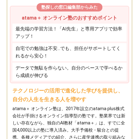
塾探しの窓口編集部からみた
atama＋ オンライン塾のおすすめポイント
最先端の学習方法！「AI先生」と専用アプリで効率
アップ！
自宅での勉強は不安…でも、担任がサポートしてく
れるから安心！
データで無駄を作らない。自分のペースで学べるか
ら成績が伸びる
テクノロジーの活用で進化した学びを提供し、
自分の人生を生きる人を増やす
atama＋ オンライン塾は、2017年設立のatama plus株式
会社が手掛けるオンライン指導型の塾です。塾業界では新
しい存在ながら、独自のAI教材「atama＋」は、すでに全
国4,000以上の塾に導入済み。大手予備校・駿台との提
携、各種メディアでの紹介、さらに産学連携の取り組みな