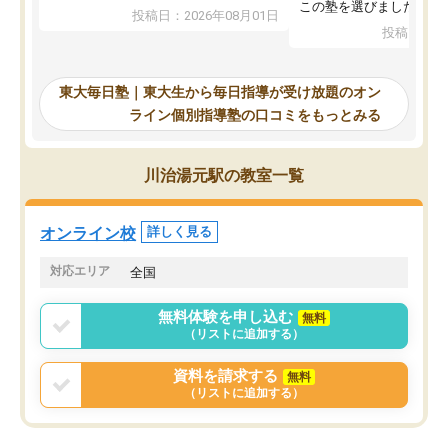
入試本番に地歴の学習が間に合わず不
この塾を選びました。
投稿日：2026年08月01日
合格となってしまいました。その経験
投稿日：20
を踏まえ、浪人が決まった際に勉強計
画を考えてもらえる塾を探した結果、
東大毎日塾にたどり着きました。学習
東大毎日塾｜東大生から毎日指導が受け放題のオン
の長期計画や日々の勉強のやり方につ
ライン個別指導塾の口コミをもっとみる
いて客観的なアドバイスをいただけた
ので、自信をもって受験勉強を進める
ことができました。自分のように勉強
川治湯元駅の教室一覧
のやり方や進捗管理で苦労している方
には特におすすめしたい塾です。
オンライン校
詳しく見る
対応エリア
全国
無料体験を申し込む
無料
（リストに追加する）
資料を請求する
無料
（リストに追加する）