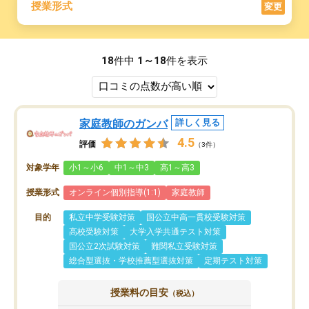
授業形式
変更
18
件中
1～18
件を表示
家庭教師のガンバ
詳しく見る
4.5
評価
（3件）
対象学年
小1～小6
中1～中3
高1～高3
授業形式
オンライン個別指導(1:1)
家庭教師
目的
私立中学受験対策
国公立中高一貫校受験対策
高校受験対策
大学入学共通テスト対策
国公立2次試験対策
難関私立受験対策
総合型選抜・学校推薦型選抜対策
定期テスト対策
授業料の目安
（税込）