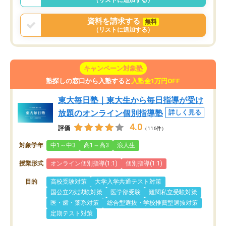
資料を請求する
無料
（リストに追加する）
キャンペーン対象塾
塾探しの窓口から入塾すると
入塾金1万円OFF
東大毎日塾｜東大生から毎日指導が受け
放題のオンライン個別指導塾
詳しく見る
4.0
評価
（116件）
対象学年
中1～中3
高1～高3
浪人生
授業形式
オンライン個別指導(1:1)
個別指導(1:1)
目的
高校受験対策
大学入学共通テスト対策
国公立2次試験対策
医学部受験
難関私立受験対策
医・歯・薬系対策
総合型選抜・学校推薦型選抜対策
定期テスト対策