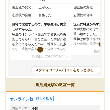
偏差値の変化
上がった
偏差値の変化
変わ
志望校の合格
合格した
志望校の合格
合格
自宅で完結するので、学校生活と両立
流石に料金が高すぎる
大学受験に向けて、高2
しやすかった。
通い始めました。
毎週のオンライン面談で学習状況を確
最初は個別指導でなく、
認してもらい、自分に合った学習計画
成や進捗の管理のみのコ
を立ててもらえたのが一番良かった点
ていましたが、あまり効
です。通塾の必要がなく自宅で完結す
投稿日：20
じ個別指導コースに変更
るため、学校や部活と両立しやすかっ
投稿日：2026年01月24日
講師には早稲田大学生の
たです。コーチが現役大学生で相談し
れましたが、はっきり言
やすく、勉強面だけでなく受験期の不
性が良くなかったです。
安も気軽に話せました。勉強習慣が身
スタディコーチの口コミをもっとみる
モチベーションが上がら
についたと感じています。また、チャ
にやめてしまいました。
ットで質問できるのも便利でした。一
追加で料金を払うことで
人では迷いがちだった受験勉強を、最
川治湯元駅の教室一覧
方に変更することも可能
後まで続けられたのはこの塾のおかげ
の方の予定が空いていな
だと思います。
そもそも月謝が高い塾な
オンライン校
詳しく見る
人には合わないと思いま
総合してあまりお勧めで
対応エリア
全国