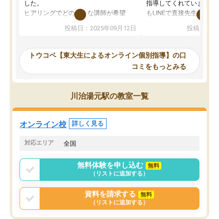
した。
指導してくれています。2
ヒアリングでどのような講師が希望
もLINEで直接先生に質問
か、オプションは付帯するかなど選ぶ
教科でも)。受講科目や
投稿日：2025年09月12日
投稿日：20
事が出来ました。
めれるので、個人に合っ
講師とのマッチング後講師との初回ミ
ると思います。カリキュ
ーティングを行い、その講師で良いか
いなのがあり(有料)、受
トウコベ【東大生によるオンライン個別指導】の口
他の講師を希望するか子供との相性も
ことをどんなスケジュー
コミをもっとみる
見てから講師を決定する事ができま
くか相談したのですが、
す。
ち期待したものではなく
うちの子は、初回面談の講師の方で決
内容でした。それでも明
川治湯元駅の教室一覧
定しました。
やる気も出ましたし、苦
くなってきたようなので
オンラインツールを使用した単語帳の
お願いして良かったと思
オンライン校
詳しく見る
共有があり宿題もそちらで出される形
も合わなければチェンジ
でした。
娘は3科目ともずっと同
対応エリア
全国
2ヶ月で担当講師の方がお辞めになると
言う事で講師変更の申し出があり、あ
無料体験を申し込む
無料
まりに短期での変更だった為、塾に通
（リストに追加する）
う事にして退会しました。遅れも取り
戻せ、授業内容や講師の方は良かった
資料を請求する
無料
と思います。
（リストに追加する）