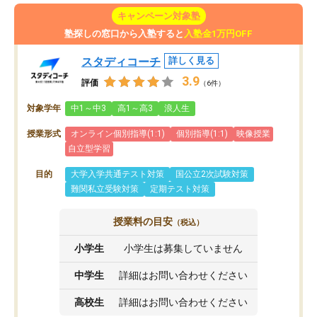
キャンペーン対象塾
塾探しの窓口から入塾すると
入塾金1万円OFF
スタディコーチ
詳しく見る
3.9
評価
（6件）
対象学年
中1～中3
高1～高3
浪人生
授業形式
オンライン個別指導(1:1)
個別指導(1:1)
映像授業
自立型学習
目的
大学入学共通テスト対策
国公立2次試験対策
難関私立受験対策
定期テスト対策
授業料の目安
（税込）
小学生
小学生は募集していません
中学生
詳細はお問い合わせください
高校生
詳細はお問い合わせください