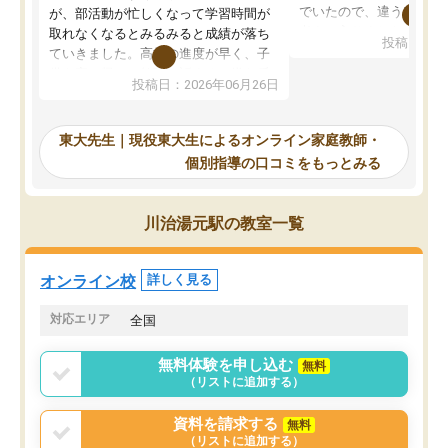
でいたので、違うアプロ
が、部活動が忙しくなって学習時間が
考えて入りました。地元
取れなくなるとみるみると成績が落ち
投稿日：20
で、当初は模試でD判定
ていきました。高校の進度が早く、子
していたのですが、やは
供も家に帰って勉強の話すると嫌な反
投稿日：2026年06月26日
験勉強に詳しく、先生か
応を示します。東大先生にお願いして
受け合格できました。ま
からは効率的な計画を先生が立ててく
自習室が毎日使えていつ
れるので、親としても安心です。毎日
東大先生｜現役東大生によるオンライン家庭教師・
るのが心強かったようで
使える自習室とかもあり、わからない
個別指導の口コミをもっとみる
謝です。
ところがあれば先生が回答してくれる
のも重宝しています。
川治湯元駅の教室一覧
オンライン校
詳しく見る
対応エリア
全国
無料体験を申し込む
無料
（リストに追加する）
資料を請求する
無料
（リストに追加する）