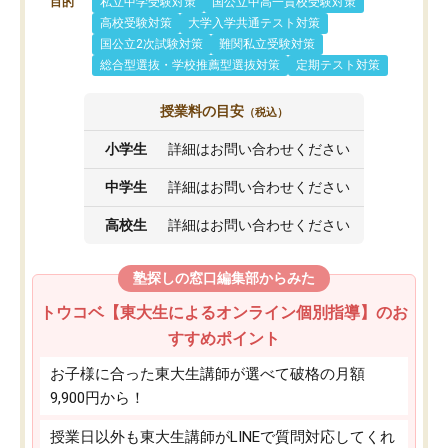
目的
私立中学受験対策
国公立中高一貫校受験対策
高校受験対策
大学入学共通テスト対策
国公立2次試験対策
難関私立受験対策
総合型選抜・学校推薦型選抜対策
定期テスト対策
授業料の目安
（税込）
小学生
詳細はお問い合わせください
中学生
詳細はお問い合わせください
高校生
詳細はお問い合わせください
塾探しの窓口編集部からみた
トウコベ【東大生によるオンライン個別指導】のお
すすめポイント
お子様に合った東大生講師が選べて破格の月額
9,900円から！
授業日以外も東大生講師がLINEで質問対応してくれ