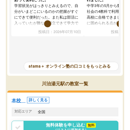
学習状況がはっきりとみえるので、自
中学3年の5月から数学・
分がいまどこにいるのかの把握がすぐ
社会の4教科で利用し、偏
にできて便利だった。また私は部活に
高校に合格できました。
入っていたが難なく両立できて学力で
に固められる点が魅力で
も部活でも結果を残すことができてよ
れる「ウォームアップ」
投稿日：2026年07月10日
投稿日：20
かった。また問題演習の際に、自分が
項目のおかげで、手軽に
一度間違えた問題を繰り返し学習でき
せられます。何度も間違
たので苦手だった英語の克服につなが
「特訓」項目で徹底的に
った点もよかった。ただAIをアピール
め、苦手克服に非常に役
して活用するのは良かった点もあった
また、その日の勉強時間
が、自分で自分の管理ができない人に
元数が可視化されるので
atama＋ オンライン塾の口コミをもっとみる
とっては難しい部分もあるのではない
しながら意欲的に取り組
かと思った。
常に効果を実感している
になった現在も大学受験
川治湯元駅の教室一覧
して利用しており、自信
すめできる塾です。
本校
詳しく見る
対応エリア
全国
無料体験を申し込む
無料
（リストに追加する）