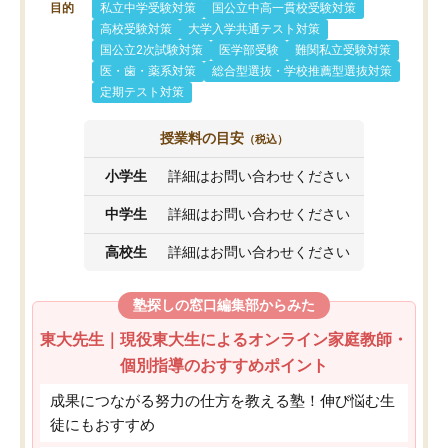
目的
私立中学受験対策
国公立中高一貫校受験対策
高校受験対策
大学入学共通テスト対策
国公立2次試験対策
医学部受験
難関私立受験対策
医・歯・薬系対策
総合型選抜・学校推薦型選抜対策
定期テスト対策
授業料の目安
（税込）
小学生
詳細はお問い合わせください
中学生
詳細はお問い合わせください
高校生
詳細はお問い合わせください
塾探しの窓口編集部からみた
東大先生｜現役東大生によるオンライン家庭教師・
個別指導のおすすめポイント
成果につながる努力の仕方を教える塾！伸び悩む生
徒にもおすすめ