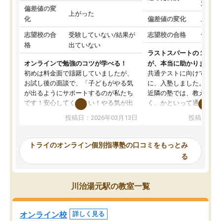
対策
偏差値の変
上がった
化
偏差値の変化
上がっ
志望校の合
受験していない/結果が
志望校の合格
合格し
格
出ていない
ラストスパートの１か月
オンラインで勉強のコツが学べる！
が、本当に助かりました
初めは料金面で躊躇していましたが、
共通テストに向けての追
お試し後の面談で、「子どもがやる気
に、入塾しました。田舎
が出るようにサポートするのが私たち
近隣の塾では、教えても
です！安心してください！やる気が出
く、かといって通うには
ないのは私たち講師の責任です」と言
が、トライならオンライ
投稿日：2026年03月13日
投稿日：20
ってくださり、確かに！と考えて、思
可能なので本当に助かり
い切って入塾しました。英語が苦手だ
テストの内容重視でした
ったんですが、学生の先生から学ぶこ
らないところをピンポイ
トライのオンライン個別指導塾の口コミをもっとみ
とで、勉強のコツみたいなものをつか
頂いて、とてもわかりや
る
み、徐々に成績が上がったらいいなと
していました。一生を左
思っていました。何が今足りないのか
スト、多少お金がかかっ
を的確に指導いただき、子どももびっ
思い切って入塾してよか
川治湯元駅の教室一覧
くりするほど楽しんでやる気を持って
塾を受けています。狙い通り、少しず
つ成績も上がり、苦手意識も無くなっ
オンライン校
詳しく見る