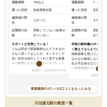
通塾期間
1年以上
通塾期間
1～3ヵ月
通った目的
高校受験対策
通った目的
定期テス
偏差値の変
偏差値の変
上がった
上がった
化
化
志望校の合
受験していない/結果が
志望校の合
受験して
格
出ていない
格
出ていな
サポートが充実している！
学校の教科書のポイント
うちは田舎で家庭教師なんてできるの
く教えてもらえている
かなと思ってましたが、オンラインで
体験授業を受けて入塾し
良い先生を紹介してくれて息子も毎週
なかなか勉強しない息子
その時間になると自分からタブレット
生が予定表を立ててくれ
を開いてzoomを繋げるようになりまし
つ学習習慣がついてきま
投稿日：2025年01月21日
た！5科目なんでもOKなのもとても気
オンラインで週に一度の
投稿日：20
に入っています
指導が無い日も予定表に
成績もだいぶ下の方でしたが、通い始
したり、LINEでわから
めて1年ほどだった今では平均点以上の
問できるのでとても助か
家庭教師のガンバの口コミをもっとみる
科目が増えてきました！あと1年受験ま
であるので無料の週末教室を使用しな
がら頑張って欲しいと思います！
川治湯元駅の教室一覧