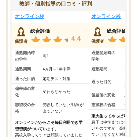
教師・個別指導の口コミ・評判
オンライン校
オンライン校
総合評価
総合評価
4.4
保護者
保護者
通塾開始時
通塾開始時の
高1
高3
の学年
学年
通塾期間
4ヵ月～1年未満
通塾期間
4ヵ月
通った目的
定期テスト対策
大学入
通った目的
対策
偏差値の変
変わらなかった
化
偏差値の変化
上がっ
志望校の合
受験していない/結果が
志望校の合格
合格し
格
出ていない
東大生ってやっぱりすご
息子は中学まではそこそ
オンラインだからこそ毎日利用でき学
いたのですが、高校に入
習習慣がついています。
ていけなくなり対面の塾
高校入学してすぐは頑張っていました