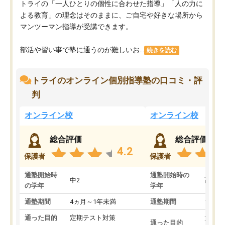
トライの「一人ひとりの個性に合わせた指導」「人の力に
よる教育」の理念はそのままに、ご自宅や好きな場所から
マンツーマン指導が受講できます。
部活や習い事で塾に通うのが難しいお...
続きを読む
トライのオンライン個別指導塾の口コミ・評
判
オンライン校
オンライン校
総合評価
総合評価
4.2
保護者
保護者
通塾開始時
通塾開始時の
中2
高3
の学年
学年
通塾期間
4ヵ月～1年未満
通塾期間
1～3
通った目的
定期テスト対策
大学入
通った目的