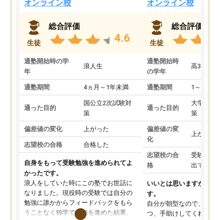
オンライン校
オンライン校
総合評価
総合評価
4.6
生徒
生徒
通塾開始時の学
通塾開始時
浪人生
高3
年
の学年
通塾期間
4ヵ月～1年未満
通塾期間
1～3ヵ月
国公立2次試験対
大学入学
通った目的
通った目的
策
策
偏差値の変化
上がった
偏差値の変
上がった
化
志望校の合格
合格した
志望校の合
受験して
自身をもって受験勉強を進められてよ
格
出ていな
かったです。
浪人をしていた時にこの塾でお世話に
いいとは思いますが、料
なりました。現役時の受験では自分の
す。
勉強に誰かからフィードバックをもら
自分が朝型なので、自習
うことなく独学で勉強を進めた結果、
つ、手助けしてくれる設