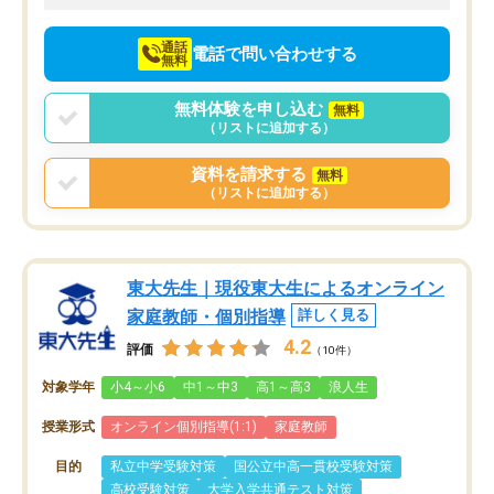
向けて頑張っています。
通話
電話で問い合わせする
無料
無料体験を申し込む
無料
（リストに追加する）
資料を請求する
無料
（リストに追加する）
東大先生｜現役東大生によるオンライン
家庭教師・個別指導
詳しく見る
4.2
評価
（10件）
対象学年
小4～小6
中1～中3
高1～高3
浪人生
授業形式
オンライン個別指導(1:1)
家庭教師
目的
私立中学受験対策
国公立中高一貫校受験対策
高校受験対策
大学入学共通テスト対策