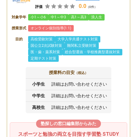
0.0
評価
（0件）
対象学年
小1～小6
中1～中3
高1～高3
浪人生
授業形式
オンライン個別指導(1:1)
目的
高校受験対策
大学入学共通テスト対策
国公立2次試験対策
難関私立受験対策
医・歯・薬系対策
総合型選抜・学校推薦型選抜対策
定期テスト対策
授業料の目安
（税込）
小学生
詳細はお問い合わせください
中学生
詳細はお問い合わせください
高校生
詳細はお問い合わせください
塾探しの窓口編集部からみた
スポーツと勉強の両立を目指す学習塾 STUDY