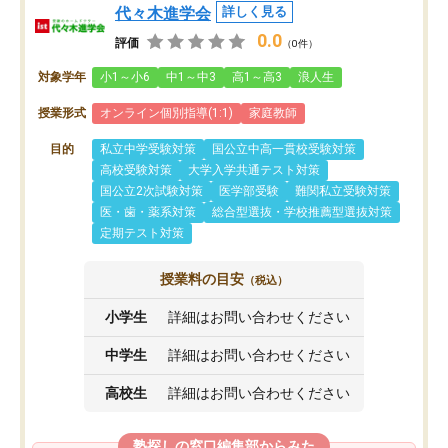
代々木進学会
詳しく見る
0.0
評価
（0件）
対象学年
小1～小6
中1～中3
高1～高3
浪人生
授業形式
オンライン個別指導(1:1)
家庭教師
目的
私立中学受験対策
国公立中高一貫校受験対策
高校受験対策
大学入学共通テスト対策
国公立2次試験対策
医学部受験
難関私立受験対策
医・歯・薬系対策
総合型選抜・学校推薦型選抜対策
定期テスト対策
授業料の目安
（税込）
小学生
詳細はお問い合わせください
中学生
詳細はお問い合わせください
高校生
詳細はお問い合わせください
塾探しの窓口編集部からみた