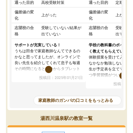
通った目的
高校受験対策
通った目的
定期テス
偏差値の変
偏差値の変
上がった
上がった
化
化
志望校の合
受験していない/結果が
志望校の合
受験して
格
出ていない
格
出ていな
サポートが充実している！
学校の教科書のポイント
うちは田舎で家庭教師なんてできるの
く教えてもらえている
かなと思ってましたが、オンラインで
体験授業を受けて入塾し
良い先生を紹介してくれて息子も毎週
なかなか勉強しない息子
その時間になると自分からタブレット
生が予定表を立ててくれ
を開いてzoomを繋げるようになりまし
つ学習習慣がついてきま
投稿日：2025年01月21日
た！5科目なんでもOKなのもとても気
オンラインで週に一度の
投稿日：20
に入っています
指導が無い日も予定表に
成績もだいぶ下の方でしたが、通い始
したり、LINEでわから
めて1年ほどだった今では平均点以上の
問できるのでとても助か
家庭教師のガンバの口コミをもっとみる
科目が増えてきました！あと1年受験ま
であるので無料の週末教室を使用しな
がら頑張って欲しいと思います！
湯西川温泉駅の教室一覧