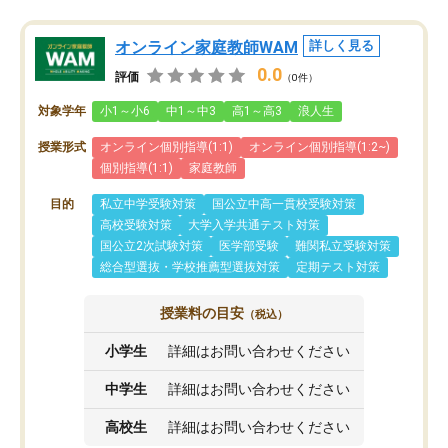
オンライン家庭教師WAM
詳しく見る
0.0
評価
（0件）
対象学年
小1～小6
中1～中3
高1～高3
浪人生
授業形式
オンライン個別指導(1:1)
オンライン個別指導(1:2~)
個別指導(1:1)
家庭教師
目的
私立中学受験対策
国公立中高一貫校受験対策
高校受験対策
大学入学共通テスト対策
国公立2次試験対策
医学部受験
難関私立受験対策
総合型選抜・学校推薦型選抜対策
定期テスト対策
授業料の目安
（税込）
小学生
詳細はお問い合わせください
中学生
詳細はお問い合わせください
高校生
詳細はお問い合わせください