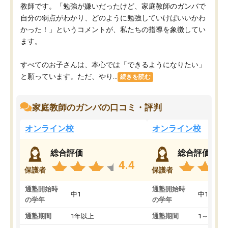
教師です。「勉強が嫌いだったけど、家庭教師のガンバで
自分の弱点がわかり、どのように勉強していけばいいかわ
かった！」というコメントが、私たちの指導を象徴してい
ます。
すべてのお子さんは、本心では「できるようになりたい」
と願っています。ただ、やり...
続きを読む
家庭教師のガンバの口コミ・評判
オンライン校
オンライン校
総合評価
総合評価
4.4
保護者
保護者
通塾開始時
通塾開始時
中1
中1
の学年
の学年
通塾期間
1年以上
通塾期間
1～3ヵ月