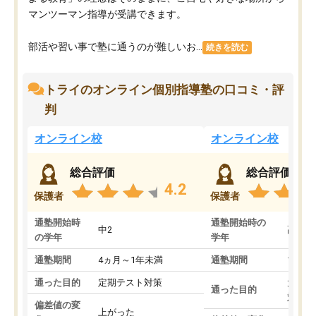
マンツーマン指導が受講できます。
部活や習い事で塾に通うのが難しいお...
続きを読む
トライのオンライン個別指導塾の口コミ・評
判
オンライン校
オンライン校
総合評価
総合評価
4.2
保護者
保護者
通塾開始時
通塾開始時の
中2
高3
の学年
学年
通塾期間
4ヵ月～1年未満
通塾期間
1～3
通った目的
定期テスト対策
大学入
通った目的
対策
偏差値の変
上がった