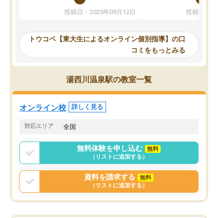
か、オプションは付帯するかなど選ぶ
教科でも)。受講科目や
投稿日：2025年09月12日
投稿日：20
事が出来ました。
めれるので、個人に合っ
講師とのマッチング後講師との初回ミ
ると思います。カリキュ
ーティングを行い、その講師で良いか
いなのがあり(有料)、受
トウコベ【東大生によるオンライン個別指導】の口
他の講師を希望するか子供との相性も
ことをどんなスケジュー
コミをもっとみる
見てから講師を決定する事ができま
くか相談したのですが、
す。
ち期待したものではなく
うちの子は、初回面談の講師の方で決
内容でした。それでも明
湯西川温泉駅の教室一覧
定しました。
やる気も出ましたし、苦
くなってきたようなので
オンラインツールを使用した単語帳の
お願いして良かったと思
オンライン校
詳しく見る
共有があり宿題もそちらで出される形
も合わなければチェンジ
でした。
娘は3科目ともずっと同
対応エリア
全国
2ヶ月で担当講師の方がお辞めになると
言う事で講師変更の申し出があり、あ
無料体験を申し込む
無料
まりに短期での変更だった為、塾に通
（リストに追加する）
う事にして退会しました。遅れも取り
戻せ、授業内容や講師の方は良かった
資料を請求する
無料
と思います。
（リストに追加する）