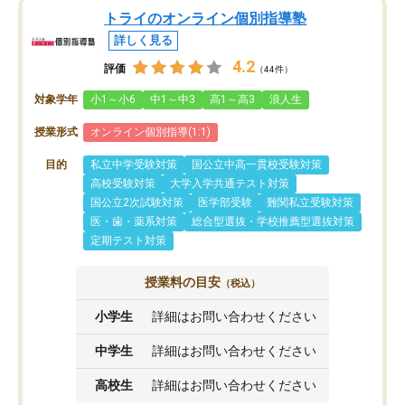
トライのオンライン個別指導塾
詳しく見る
4.2
評価
（44件）
対象学年
小1～小6
中1～中3
高1～高3
浪人生
授業形式
オンライン個別指導(1:1)
目的
私立中学受験対策
国公立中高一貫校受験対策
高校受験対策
大学入学共通テスト対策
国公立2次試験対策
医学部受験
難関私立受験対策
医・歯・薬系対策
総合型選抜・学校推薦型選抜対策
定期テスト対策
授業料の目安
（税込）
小学生
詳細はお問い合わせください
中学生
詳細はお問い合わせください
高校生
詳細はお問い合わせください