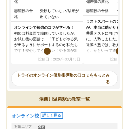
化
偏差値の変化
上がっ
志望校の合
受験していない/結果が
志望校の合格
合格し
格
出ていない
ラストスパートの１か月
オンラインで勉強のコツが学べる！
が、本当に助かりました
初めは料金面で躊躇していましたが、
共通テストに向けての追
お試し後の面談で、「子どもがやる気
に、入塾しました。田舎
が出るようにサポートするのが私たち
近隣の塾では、教えても
です！安心してください！やる気が出
く、かといって通うには
ないのは私たち講師の責任です」と言
が、トライならオンライ
投稿日：2026年03月13日
投稿日：20
ってくださり、確かに！と考えて、思
可能なので本当に助かり
い切って入塾しました。英語が苦手だ
テストの内容重視でした
ったんですが、学生の先生から学ぶこ
らないところをピンポイ
トライのオンライン個別指導塾の口コミをもっとみ
とで、勉強のコツみたいなものをつか
頂いて、とてもわかりや
る
み、徐々に成績が上がったらいいなと
していました。一生を左
思っていました。何が今足りないのか
スト、多少お金がかかっ
を的確に指導いただき、子どももびっ
思い切って入塾してよか
湯西川温泉駅の教室一覧
くりするほど楽しんでやる気を持って
塾を受けています。狙い通り、少しず
つ成績も上がり、苦手意識も無くなっ
オンライン校
詳しく見る
てきたので、さらに苦手な数学も追加
でお願いしました。来年の高校受験に
対応エリア
全国