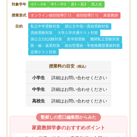
対象学年
小1～小6
中1～中3
高1～高3
浪人生
授業形式
オンライン個別指導(1:1)
個別指導(1:1)
家庭教師
目的
私立中学受験対策
国公立中高一貫校受験対策
高校受験対策
大学入学共通テスト対策
国公立2次試験対策
医学部受験
難関私立受験対策
医・歯・薬系対策
総合型選抜・学校推薦型選抜対策
定期テスト対策
授業料の目安
（税込）
小学生
詳細はお問い合わせください
中学生
詳細はお問い合わせください
高校生
詳細はお問い合わせください
塾探しの窓口編集部からみた
家庭教師学参のおすすめポイント