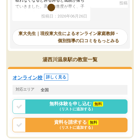
取れなくなるとみるみると成績が落ち
投稿日：20
で、当初は模試でD判定
ていきました。高校の進度が早く、子
していたのですが、やは
供も家に帰って勉強の話すると嫌な反
投稿日：2026年06月26日
験勉強に詳しく、先生か
応を示します。東大先生にお願いして
受け合格できました。ま
からは効率的な計画を先生が立ててく
自習室が毎日使えていつ
れるので、親としても安心です。毎日
東大先生｜現役東大生によるオンライン家庭教師・
るのが心強かったようで
使える自習室とかもあり、わからない
個別指導の口コミをもっとみる
謝です。
ところがあれば先生が回答してくれる
のも重宝しています。
湯西川温泉駅の教室一覧
オンライン校
詳しく見る
対応エリア
全国
無料体験を申し込む
無料
（リストに追加する）
資料を請求する
無料
（リストに追加する）