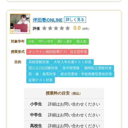
坪田塾ONLINE
詳しく見る
0.0
評価
（0件）
対象学年
小6
中1～中3
高1～高3
浪人生
授業形式
オンライン個別指導(1:1)
自立型学習
目的
高校受験対策
大学入学共通テスト対策
国公立2次試験対策
医学部受験
難関私立受験対策
医・歯・薬系対策
総合型選抜・学校推薦型選抜対策
定期テスト対策
授業料の目安
（税込）
小学生
詳細はお問い合わせください
中学生
詳細はお問い合わせください
高校生
詳細はお問い合わせください