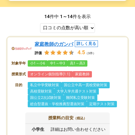
14
件中
1～14
件を表示
家庭教師のガンバ
詳しく見る
4.5
評価
（3件）
対象学年
小1～小6
中1～中3
高1～高3
授業形式
オンライン個別指導(1:1)
家庭教師
目的
私立中学受験対策
国公立中高一貫校受験対策
高校受験対策
大学入学共通テスト対策
国公立2次試験対策
難関私立受験対策
総合型選抜・学校推薦型選抜対策
定期テスト対策
授業料の目安
（税込）
小学生
詳細はお問い合わせください