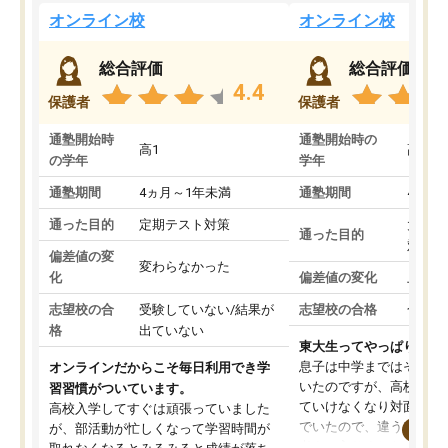
オンライン校
オンライン校
総合評価
総合評価
4.4
保護者
保護者
通塾開始時
通塾開始時の
高1
高3
の学年
学年
通塾期間
4ヵ月～1年未満
通塾期間
4ヵ月
通った目的
定期テスト対策
大学入
通った目的
対策
偏差値の変
変わらなかった
化
偏差値の変化
上がっ
志望校の合
受験していない/結果が
志望校の合格
合格し
格
出ていない
東大生ってやっぱりすご
息子は中学まではそこそ
オンラインだからこそ毎日利用でき学
いたのですが、高校に入
習習慣がついています。
ていけなくなり対面の塾
高校入学してすぐは頑張っていました
でいたので、違うアプロ
が、部活動が忙しくなって学習時間が
考えて入りました。地元