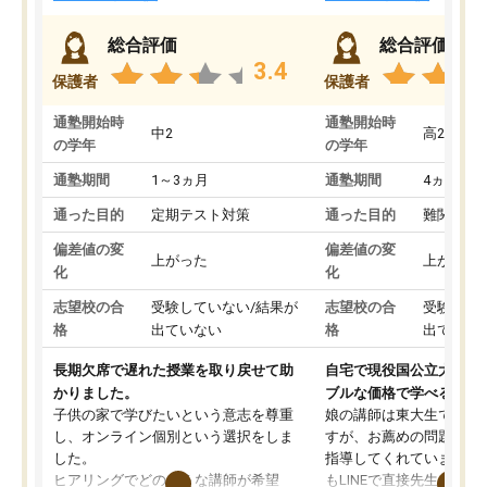
総合評価
総合評価
3.4
保護者
保護者
通塾開始時
通塾開始時
中2
高2
の学年
の学年
通塾期間
1～3ヵ月
通塾期間
4ヵ月～1
通った目的
定期テスト対策
通った目的
難関私立
偏差値の変
偏差値の変
上がった
上がった
化
化
志望校の合
受験していない/結果が
志望校の合
受験して
格
出ていない
格
出ていな
長期欠席で遅れた授業を取り戻せて助
自宅で現役国公立大学生
かりました。
ブルな価格で学べる
子供の家で学びたいという意志を尊重
娘の講師は東大生では無
し、オンライン個別という選択をしま
すが、お薦めの問題集や
した。
指導してくれています。2
ヒアリングでどのような講師が希望
もLINEで直接先生に質問