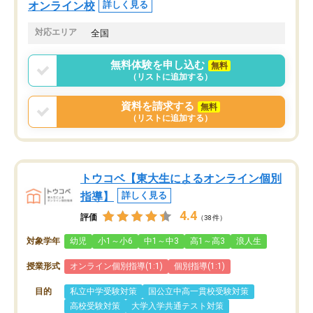
オンライン校
詳しく見る
対応エリア
全国
無料体験を申し込む
無料
（リストに追加する）
資料を請求する
無料
（リストに追加する）
トウコベ【東大生によるオンライン個別
指導】
詳しく見る
4.4
評価
（38件）
対象学年
幼児
小1～小6
中1～中3
高1～高3
浪人生
授業形式
オンライン個別指導(1:1)
個別指導(1:1)
目的
私立中学受験対策
国公立中高一貫校受験対策
高校受験対策
大学入学共通テスト対策