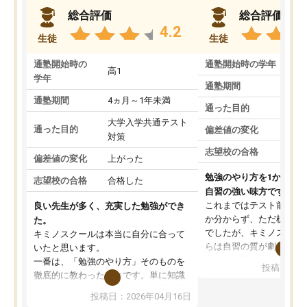
総合評価
総合評価
4.2
生徒
生徒
通塾開始時の
通塾開始時の学年
中
高1
学年
通塾期間
通塾期間
4ヵ月～1年未満
通った目的
大学入学共通テスト
通った目的
偏差値の変化
対策
志望校の合格
偏差値の変化
上がった
勉強のやり方を1から教
志望校の合格
合格した
自習の強い味方です。
これまではテスト前に何
良い先生が多く、充実した勉強ができ
か分からず、ただ机に座
た。
でしたが、キミノスクー
キミノスクールは本当に自分に合って
らは自習の質が劇的に変
いたと思います。
先生が毎日何をすべきか
一番は、「勉強のやり方」そのものを
投稿日：20
を明確にしてくれるので
徹底的に教わったことです。単に知識
ずに学習に取り組めるよ
を詰め込むのではなく、自学自習の習
投稿日：2026年04月16日
が一番の収穫です。
慣が身につくよう並走してくれるの