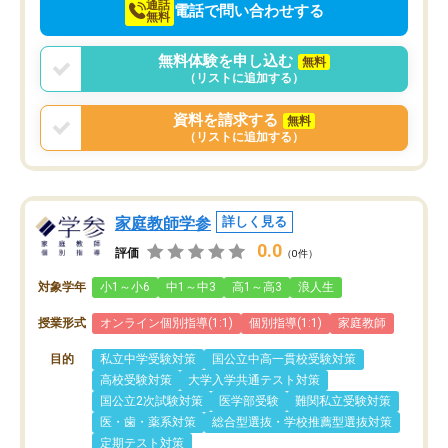
通話
電話で問い合わせする
無料
無料体験を申し込む
無料
（リストに追加する）
資料を請求する
無料
（リストに追加する）
家庭教師学参
詳しく見る
0.0
評価
（0件）
対象学年
小1～小6
中1～中3
高1～高3
浪人生
授業形式
オンライン個別指導(1:1)
個別指導(1:1)
家庭教師
目的
私立中学受験対策
国公立中高一貫校受験対策
高校受験対策
大学入学共通テスト対策
国公立2次試験対策
医学部受験
難関私立受験対策
医・歯・薬系対策
総合型選抜・学校推薦型選抜対策
定期テスト対策