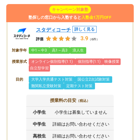
キャンペーン対象塾
塾探しの窓口から入塾すると
入塾金1万円OFF
スタディコーチ
詳しく見る
3.9
評価
（6件）
対象学年
中1～中3
高1～高3
浪人生
授業形式
オンライン個別指導(1:1)
個別指導(1:1)
映像授業
自立型学習
目的
大学入学共通テスト対策
国公立2次試験対策
難関私立受験対策
定期テスト対策
授業料の目安
（税込）
小学生
小学生は募集していません
中学生
詳細はお問い合わせください
高校生
詳細はお問い合わせください