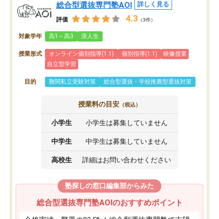
総合型選抜専門塾AOI
詳しく見る
4.3
評価
（3件）
対象学年
高1～高3
浪人生
授業形式
オンライン個別指導(1:1)
個別指導(1:1)
映像授業
自立型学習
目的
難関私立受験対策
総合型選抜・学校推薦型選抜対策
授業料の目安
（税込）
小学生
小学生は募集していません
中学生
中学生は募集していません
高校生
詳細はお問い合わせください
塾探しの窓口編集部からみた
総合型選抜専門塾AOIのおすすめポイント