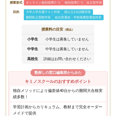
授業形式
オンライン個別指導(1:1)
個別指導(1:1)
自立型学習
目的
大学入学共通テスト対策
国公立2次試験対策
難関私立受験対策
総合型選抜・学校推薦型選抜対策
授業料の目安
（税込）
小学生
小学生は募集していません
中学生
中学生は募集していません
高校生
詳細はお問い合わせください
塾探しの窓口編集部からみた
キミノスクールのおすすめポイント
独自メソッドにより偏差値40台からの難関大合格実
績多数！
学習計画からカリキュラム、教材まで完全オーダー
メイドで提供