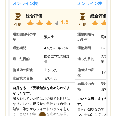
オンライン校
オンライン校
総合評価
総合評価
4.6
生徒
生徒
通塾開始時の学
通塾開始時
浪人生
高3
年
の学年
通塾期間
4ヵ月～1年未満
通塾期間
1～3ヵ月
国公立2次試験対
大学入学
通った目的
通った目的
策
策
偏差値の変化
上がった
偏差値の変
上がった
化
志望校の合格
合格した
志望校の合
受験して
自身をもって受験勉強を進められてよ
格
出ていな
かったです。
浪人をしていた時にこの塾でお世話に
いいとは思いますが、料
なりました。現役時の受験では自分の
す。
勉強に誰かからフィードバックをもら
自分が朝型なので、自習
うことなく独学で勉強を進めた結果、
つ、手助けしてくれる設