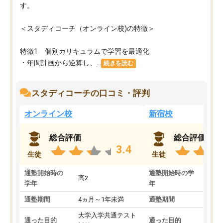
す。
＜スタディコーチ（オンライン校)の特徴＞
特徴1 個別カリキュラムで学習を最適化
・年間計画から逆算し、...
続きを読む
スタディコーチの口コミ・評判
オンライン校
新宿校
総合評価
総合評価
3.4
生徒
生徒
通塾開始時の
通塾開始時の学
高2
高2
学年
年
通塾期間
4ヵ月～1年未満
通塾期間
1～
大学入学共通テスト
国公
通った目的
通った目的