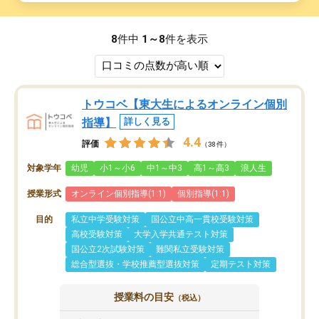
8
件中
1～8
件を表示
トウコベ【東大生によるオンライン個別
指導】
詳しく見る
4.4
評価
（38件）
対象学年
幼児
小1～小6
中1～中3
高1～高3
浪人生
授業形式
オンライン個別指導(1:1)
個別指導(1:1)
目的
私立中学受験対策
国公立中高一貫校受験対策
高校受験対策
大学入学共通テスト対策
国公立2次試験対策
難関私立受験対策
総合型選抜・学校推薦型選抜対策
定期テスト対策
授業料の目安
（税込）