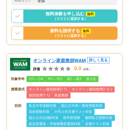
対応エリア
全国
りませんでした。
唯一、塾内の設備だけは
無料体験を申し込む
無料
で素晴らしかったです。
（リストに追加する）
資料を請求する
無料
（リストに追加する）
オンライン家庭教師WAM
詳しく見る
0.0
評価
（0件）
対象学年
小1～小6
中1～中3
高1～高3
浪人生
授業形式
オンライン個別指導(1:1)
オンライン個別指導(1:2~)
個別指導(1:1)
家庭教師
目的
私立中学受験対策
国公立中高一貫校受験対策
高校受験対策
大学入学共通テスト対策
国公立2次試験対策
医学部受験
難関私立受験対策
総合型選抜・学校推薦型選抜対策
定期テスト対策