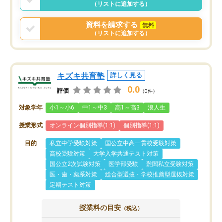
（リストに追加する）
資料を請求する
無料
（リストに追加する）
キズキ共育塾
詳しく見る
0.0
評価
（0件）
対象学年
小1～小6
中1～中3
高1～高3
浪人生
授業形式
オンライン個別指導(1:1)
個別指導(1:1)
目的
私立中学受験対策
国公立中高一貫校受験対策
高校受験対策
大学入学共通テスト対策
国公立2次試験対策
医学部受験
難関私立受験対策
医・歯・薬系対策
総合型選抜・学校推薦型選抜対策
定期テスト対策
授業料の目安
（税込）