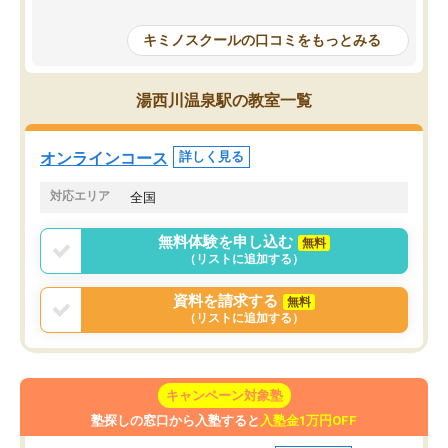
授業で教えてもらうとい
で、通塾日以外も机に向かうのが苦で
の仕方をコーチングして
はなくなりました。
キミノスクールの口コミをもっとみる
ルなので、家での学習習
身につきました。結果と
講師の方との距離も近く、親身なコー
た英語の偏差値が10以上
チングのおかげで、停滞期もモチベー
湯西川温泉駅の教室一覧
していた公立高校に無事
ションを維持できました。「やらされ
た。自分から学ぶ姿勢を
る勉強」から「目標のための勉強」へ
たい家庭には本当におす
意識が変わったことが、目標校への合
オンラインコース
詳しく見る
思います。
格に繋がったと思います。
対応エリア
全国
無料体験を申し込む
無料
（リストに追加する）
資料を請求する
無料
（リストに追加する）
キャンペーン対象塾
塾探しの窓口から入塾すると
入塾金1万円OFF