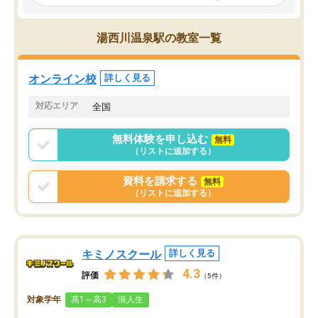
見てから講師を決定する事ができま
くか相談したのですが、
す。
ち期待したものではなく
うちの子は、初回面談の講師の方で決
内容でした。それでも明
湯西川温泉駅の教室一覧
定しました。
やる気も出ましたし、苦
くなってきたようなので
オンラインツールを使用した単語帳の
お願いして良かったと思
オンライン校
詳しく見る
共有があり宿題もそちらで出される形
も合わなければチェンジ
でした。
娘は3科目ともずっと同
対応エリア
全国
2ヶ月で担当講師の方がお辞めになると
言う事で講師変更の申し出があり、あ
無料体験を申し込む
無料
まりに短期での変更だった為、塾に通
（リストに追加する）
う事にして退会しました。遅れも取り
戻せ、授業内容や講師の方は良かった
資料を請求する
無料
と思います。
（リストに追加する）
キミノスクール
詳しく見る
4.3
評価
（5件）
対象学年
高1～高3
浪人生