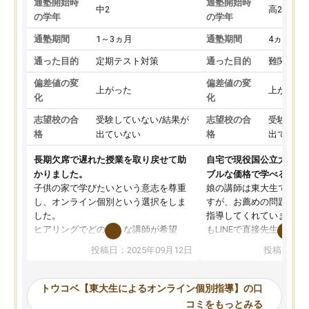
通塾開始時
通塾開始時
中2
高2
の学年
の学年
通塾期間
1～3ヵ月
通塾期間
4ヵ月～1
通った目的
定期テスト対策
通った目的
難関私立
偏差値の変
偏差値の変
上がった
上がった
化
化
志望校の合
受験していない/結果が
志望校の合
受験して
格
出ていない
格
出ていな
長期欠席で遅れた授業を取り戻せて助
自宅で現役国公立大学生
かりました。
ブルな価格で学べる
子供の家で学びたいという意志を尊重
娘の講師は東大生では無
し、オンライン個別という選択をしま
すが、お薦めの問題集や
した。
指導してくれています。2
ヒアリングでどのような講師が希望
もLINEで直接先生に質問
か、オプションは付帯するかなど選ぶ
教科でも)。受講科目や
投稿日：2025年09月12日
投稿日：20
事が出来ました。
めれるので、個人に合っ
講師とのマッチング後講師との初回ミ
ると思います。カリキュ
ーティングを行い、その講師で良いか
いなのがあり(有料)、受
トウコベ【東大生によるオンライン個別指導】の口
他の講師を希望するか子供との相性も
ことをどんなスケジュー
コミをもっとみる