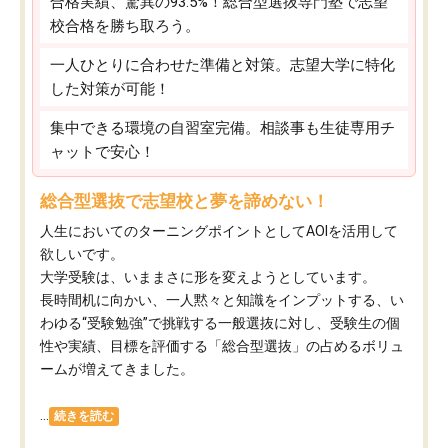
合格実績、驚異の93.5%！総合型選抜専門塾で志望
校合格を勝ち取ろう。
一人ひとりに合わせた準備と対策。志望大学に特化
した対策が可能！
集中できる環境の自習室完備。相談事も生徒専用チ
ャットで安心！
総合型選抜で志望校と夢を諦めない！
人生においてのターニングポイントとしてAOIを活用して
欲しいです。
大学受験は、いままさに形を変えようとしています。
長時間机に向かい、一人黙々と知識をインプットする、い
わゆる“受験勉強”で挑戦する一般選抜に対し、受験生の個
性や実績、目標を評価する「総合型選抜」の占めるボリュ
ームが増えてきました。
...
続きを読む