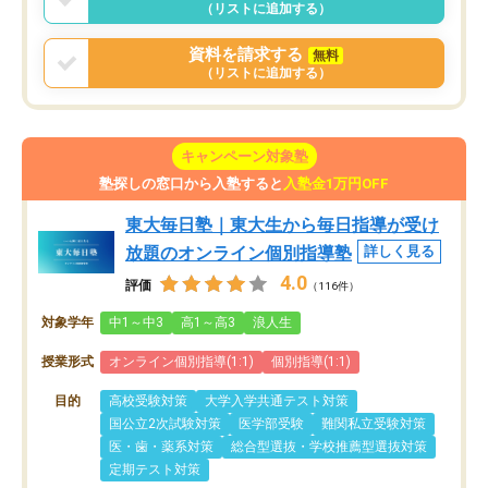
（リストに追加する）
資料を請求する
無料
（リストに追加する）
キャンペーン対象塾
塾探しの窓口から入塾すると
入塾金1万円OFF
東大毎日塾｜東大生から毎日指導が受け
放題のオンライン個別指導塾
詳しく見る
4.0
評価
（116件）
対象学年
中1～中3
高1～高3
浪人生
授業形式
オンライン個別指導(1:1)
個別指導(1:1)
目的
高校受験対策
大学入学共通テスト対策
国公立2次試験対策
医学部受験
難関私立受験対策
医・歯・薬系対策
総合型選抜・学校推薦型選抜対策
定期テスト対策