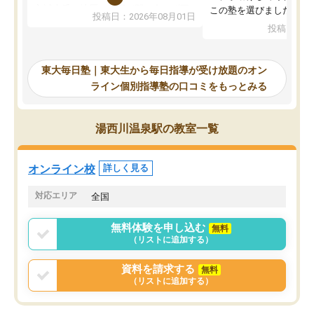
入試本番に地歴の学習が間に合わず不
この塾を選びました。
投稿日：2026年08月01日
合格となってしまいました。その経験
投稿日：20
を踏まえ、浪人が決まった際に勉強計
画を考えてもらえる塾を探した結果、
東大毎日塾にたどり着きました。学習
東大毎日塾｜東大生から毎日指導が受け放題のオン
の長期計画や日々の勉強のやり方につ
ライン個別指導塾の口コミをもっとみる
いて客観的なアドバイスをいただけた
ので、自信をもって受験勉強を進める
ことができました。自分のように勉強
湯西川温泉駅の教室一覧
のやり方や進捗管理で苦労している方
には特におすすめしたい塾です。
オンライン校
詳しく見る
対応エリア
全国
無料体験を申し込む
無料
（リストに追加する）
資料を請求する
無料
（リストに追加する）