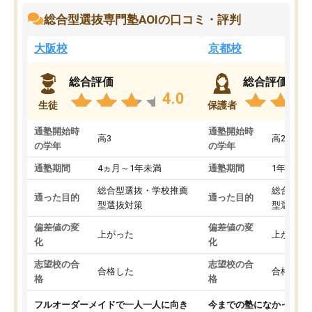
総合型選抜専門塾AOIの口コミ・評判
大阪校
京都校
総合評価
総合評価
4.0
生徒
保護者
通塾開始時
通塾開始時
高3
高2
の学年
の学年
通塾期間
4ヵ月～1年未満
通塾期間
1年以上
総合型選抜・学校推薦
総合型選
通った目的
通った目的
型選抜対策
型選抜対
偏差値の変
偏差値の変
上がった
上がった
化
化
志望校の合
志望校の合
合格した
合格した
格
格
フルオーダーメイドで一人一人に向き
今までの塾になかったA