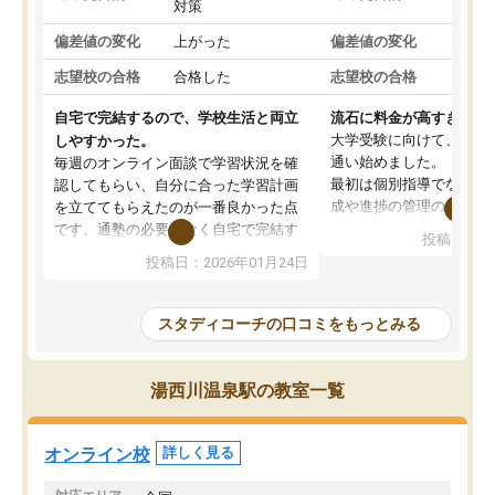
対策
策
偏差値の変化
上がった
偏差値の変化
変わ
志望校の合格
合格した
志望校の合格
合格
自宅で完結するので、学校生活と両立
流石に料金が高すぎる
大学受験に向けて、高2
しやすかった。
通い始めました。
毎週のオンライン面談で学習状況を確
最初は個別指導でなく、
認してもらい、自分に合った学習計画
成や進捗の管理のみのコ
を立ててもらえたのが一番良かった点
ていましたが、あまり効
です。通塾の必要がなく自宅で完結す
投稿日：20
じ個別指導コースに変更
るため、学校や部活と両立しやすかっ
投稿日：2026年01月24日
講師には早稲田大学生の
たです。コーチが現役大学生で相談し
れましたが、はっきり言
やすく、勉強面だけでなく受験期の不
性が良くなかったです。
安も気軽に話せました。勉強習慣が身
スタディコーチの口コミをもっとみる
モチベーションが上がら
についたと感じています。また、チャ
にやめてしまいました。
ットで質問できるのも便利でした。一
追加で料金を払うことで
人では迷いがちだった受験勉強を、最
湯西川温泉駅の教室一覧
方に変更することも可能
後まで続けられたのはこの塾のおかげ
の方の予定が空いていな
だと思います。
そもそも月謝が高い塾な
オンライン校
詳しく見る
人には合わないと思いま
総合してあまりお勧めで