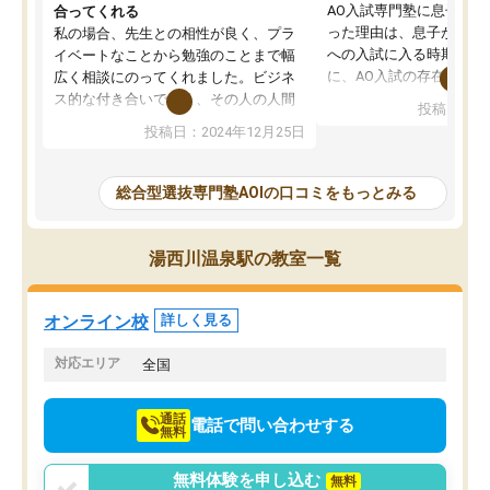
AO入試専門塾に息子を
合ってくれる
った理由は、息子が高校
私の場合、先生との相性が良く、プラ
への入試に入る時期に差
イベートなことから勉強のことまで幅
に、AO入試の存在を息
広く相談にのってくれました。ビジネ
してもその制度で合格し
ス的な付き合いでなく、その人の人間
投稿日：20
たことから、AOIに入塾
性までを適切に把握し、むきあってい
投稿日：2024年12月25日
思いました。
るなぁと強く感じることできました。
AOIでは、カウンセリン
また、他の先生の意見も聞いてみたい
で、AO入試を改めて知
と相談すると、他の先生も紹介してく
総合型選抜専門塾AOIの口コミをもっとみる
それに対しての具体的な
ださり、客観的なアドバイスもいただ
ことでした。更に子供の
くことができました（志望理由・自己
る適正等についても詳し
PR等の添削において）。そして、なに
湯西川温泉駅の教室一覧
でき、メンターの方々も
より自習室が解放されている点がよか
けてらっしゃいますので
ったです。友達と好きな時間に自習
せることができました。
し、お互いを高めあえる環境がありま
オンライン校
詳しく見る
した。
対応エリア
全国
通話
電話で問い合わせする
無料
無料体験を申し込む
無料