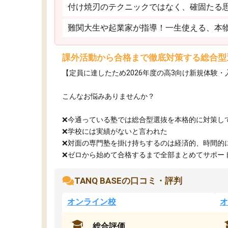
付け焼刃のテクニックではなく、確固たる
難関大生や起業家が指導！一生使える、本
課外活動から合格まで徹底対策する総合型
【定員に達したため2026年度の高3向け新規体験
こんなお悩みありませんか？
❌今通っている塾では総合型選抜を本格的に対策し
❌学校には実績がないと言われた
❌対面の専門塾を掛け持ちするのは経済的、時間的
❌ゼロから始めて合格するまで全部まとめてサポート.
TANQ BASEの口コミ・評判
オンライン校
オ
総合評価