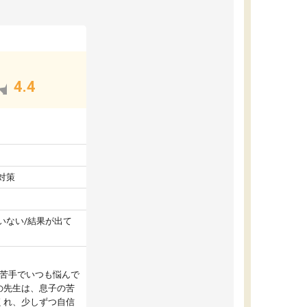
4.4
対策
いない/結果が出て
が苦手でいつも悩んで
の先生は、息子の苦
くれ、少しずつ自信