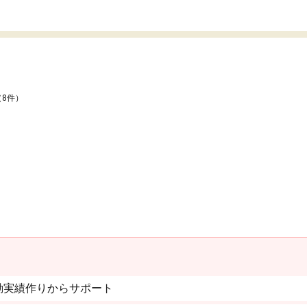
（8件）
動実績作りからサポート