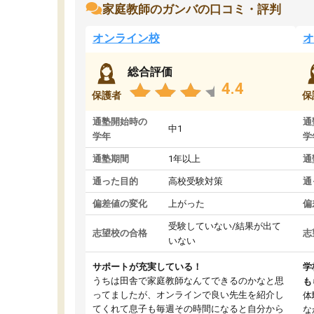
家庭教師のガンバの口コミ・評判
オンライン校
オ
総合評価
4.4
保護者
保
通塾開始時の
通
中1
学年
学
通塾期間
1年以上
通
通った目的
高校受験対策
通
偏差値の変化
上がった
偏
受験していない/結果が出て
志望校の合格
志
いない
サポートが充実している！
学
うちは田舎で家庭教師なんてできるのかなと思
も
ってましたが、オンラインで良い先生を紹介し
体
てくれて息子も毎週その時間になると自分から
な