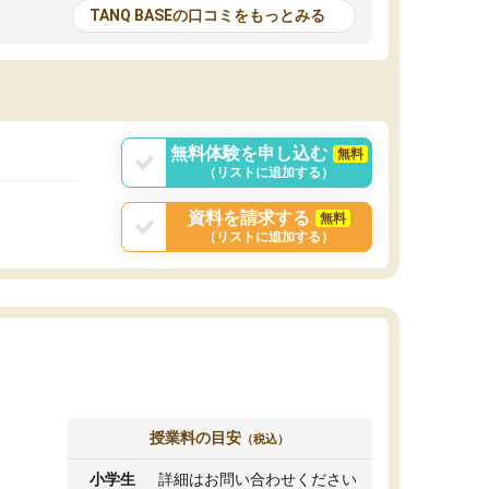
とる機会が増えたり
が多いので、その子達に感化されて自分も『も
TANQ BASEの口コミをもっとみる
次試験対策の面接練
っと何かに取り組んでみよう』と思えます。
てもらい飛躍的に成
はたらく部はオンラインなので、色々な場所の
面接自体も試験まで
コーチも生徒がいて、みんなフレンドリーなの
した。その結果本番
で気軽に話せるのでとても楽しいです。
りと伝えることもで
ことができました。
無料体験を申し込む
無料
（リストに追加する）
資料を請求する
無料
（リストに追加する）
授業料の目安
（税込）
小学生
詳細はお問い合わせください