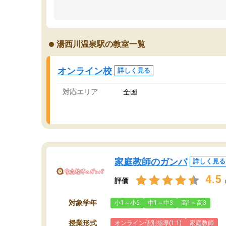
のため多くの意見を聞くことができ、より良い
文
ものを推敲することが可能だ。
て
どの人も優しく、親身に接してくださるのでや
う
る気も出て、良かったです！！
計
湯西川温泉駅の教室一覧
る
い
会
オンライン校
詳しく見る
の
対応エリア
全国
家庭教師のガンバ
詳しく見る
4.5
評価
対象学年
小1～小6
中1～中3
高1～高3
授業形式
オンライン個別指導(1:1)
家庭教師