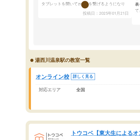
タブレットを開いてzoomを繋げるようになり
表
ました！5科目なんでもOKなのもとても気に入
て
投稿日：2025年01月21日
っています
オ
成績もだいぶ下の方でしたが、通い始めて1年ほ
い
どだった今では平均点以上の科目が増えてきま
か
した！あと1年受験まであるので無料の週末教室
て
を使用しながら頑張って欲しいと思います！
湯西川温泉駅の教室一覧
オンライン校
詳しく見る
対応エリア
全国
トウコベ【東大生によるオ