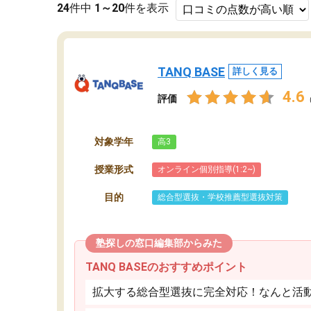
24
件中
1～20
件を表示
TANQ BASE
詳しく見る
4.6
評価
対象学年
高3
授業形式
オンライン個別指導(1:2~)
目的
総合型選抜・学校推薦型選抜対策
塾探しの窓口編集部からみた
TANQ BASEのおすすめポイント
拡大する総合型選抜に完全対応！なんと活