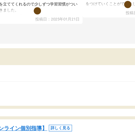
をつけていくことができま
を立ててくれるので少しずつ学習習慣がつい
期テストの成績が10点以上
きました。
投稿日
ても喜んでいます。
ンラインで週に一度の受講ですが、指導が無
投稿日：2025年01月21日
日も予定表に基づいて勉強したり、LINEでわ
らないところを質問できるのでとても助かっ
います。
ンライン個別指導】
詳しく見る