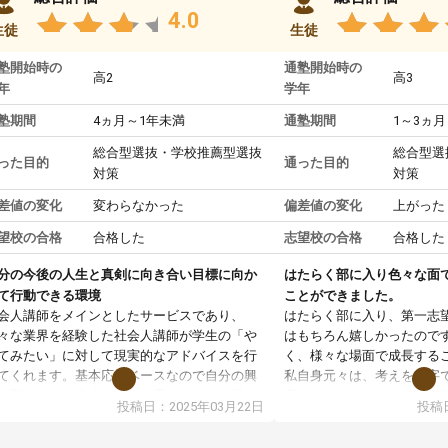
4.0
生徒
生徒
塾開始時の
通塾開始時の
高2
高3
年
学年
塾期間
4ヵ月～1年未満
通塾期間
1～3ヵ月
総合型選抜・学校推薦型選抜
総合型選
った目的
通った目的
対策
対策
差値の変化
変わらなかった
偏差値の変化
上がった
望校の合格
合格した
志望校の合格
合格した
分の今後の人生と真剣に向き合い目標に向か
はたらく部に入り色々な面
て行動できる環境
ことができました。
会人講師をメインとしたサービスであり、
はたらく部に入り、第一志
々な業界を経験した社会人講師が学生の「や
はもちろん嬉しかったので
てみたい」に対して現実的なアドバイスを行
く、様々な場面で成長する
てくれます。基本応援ベースなので自分の興
私自身元々は、考えを文字
分野について学生知識では思いつかない部分
意だったのですが、人前で
投稿日：2025年03月22日
投稿日
で深ぼる事が出来ます。
ケーションをとることが苦
合型選抜対策として志望理由書・面接・小論
しかし、はたらく部に入り