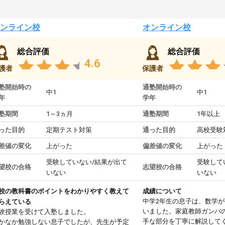
ンライン校
オンライン校
総合評価
総合評価
4.6
護者
保護者
塾開始時の
通塾開始時の
中1
中1
年
学年
塾期間
1～3ヵ月
通塾期間
1年以上
った目的
定期テスト対策
通った目的
高校受験
差値の変化
上がった
偏差値の変化
上がった
受験していない/結果が出て
受験して
望校の合格
志望校の合格
いない
いない
校の教科書のポイントをわかりやすく教えて
成績について
中学2年生の息子は、数学
らえている
いました。家庭教師ガンバ
験授業を受けて入塾しました。
手な部分を丁寧に解説して
かなか勉強しない息子でしたが、先生が予定