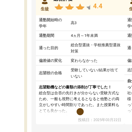
4.4
生徒
通塾開始時の
通
高3
学年
学
通塾期間
4ヵ月～1年未満
通
総合型選抜・学校推薦型選抜
通った目的
通
対策
偏差値の変化
変わらなかった
偏
受験していない/結果が出て
志
志望校の合格
いない
自
志望動機などの書類の添削が丁寧でした！
っ
総合型は合否の先行きが分からない受験方式な
社
ため、一般も視野に考えるとなると他塾との両
様
立がしやすい時間割りであった。また授業料も
っ
とても良かった。
っ
総合型の多くの塾は大学生が見ることが多い
味
投稿日：2025年03月22日
が、はたらく部総合型コースは大学生の目だけ
ま
でなく、数人の大人にも目を通して頂ける。そ
総