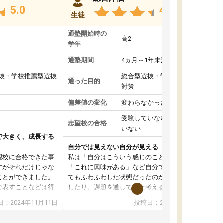
5.0
4.8
生徒
通塾開始時の
高2
学年
通塾期間
4ヵ月～1年未満
抜・学校推薦型選抜
総合型選抜・学校推薦型選抜
通った目的
対策
偏差値の変化
変わらなかった
受験していない/結果が出て
志望校の合格
いない
で大きく、成長する
自分では見えない自分が見える
望校に合格できた事
私は「自分はこういう感じのことがしたい」
すがそれだけじゃな
「これに興味がある」など自分で自己分析をし
ことができました。
てもふわふわした状態だったのが、コーチと話
で表すことなどは得
したり、課題を通してまた考えることで、もっ
話すことやコミュニ
と詳しく自分のことが理解できました。いつで
：2024年11月11日
投稿日：2024年10月31日
手でした。
も質問できるので、そこも1つの魅力です。ま
同じ学年の方々と関
た、はたらく部にいる生徒達は意識高い系の子