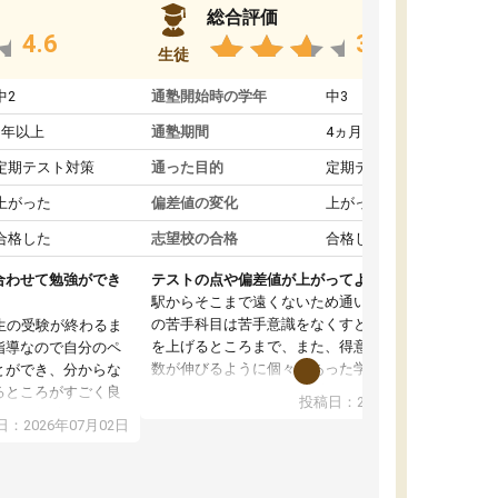
総合評価
4.6
3.8
生徒
中2
通塾開始時の学年
中3
1年以上
通塾期間
4ヵ月～1年未満
定期テスト対策
通った目的
定期テスト対策
上がった
偏差値の変化
上がった
合格した
志望校の合格
合格した
合わせて勉強ができ
テストの点や偏差値が上がってよかった
駅からそこまで遠くないため通いやすく、自分
の苦手科目は苦手意識をなくすところから成績
生の受験が終わるま
を上げるところまで、また、得意科目はより点
指導なので自分のペ
数が伸びるように個々にあった学習方法で教え
とができ、分からな
てくれました。また、個別にやってくれること
るところがすごく良
投稿日：2026年06月19日
でわからないところをすぐに質問することがで
また、教科によって
：2026年07月02日
きて、後回しにせずその場で解決できることが
たので、わかりやす
とてもありがたかったです。個別ということも
頂きすごく助かりま
あり、料金は少し高めですが、自分の学力の上
おさらいだったり、