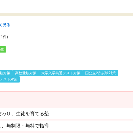
く見る
（1件）
人生
験対策
高校受験対策
大学入学共通テスト対策
国公立2次試験対策
テスト対策
だわり、生徒を育てる塾
ば、無制限・無料で指導