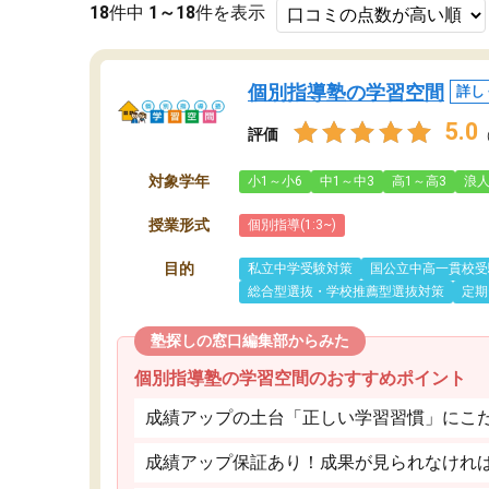
18
件中
1～18
件を表示
個別指導塾の学習空間
詳し
5.0
評価
対象学年
小1～小6
中1～中3
高1～高3
浪
授業形式
個別指導(1:3~)
目的
私立中学受験対策
国公立中高一貫校受
総合型選抜・学校推薦型選抜対策
定期
塾探しの窓口編集部からみた
個別指導塾の学習空間のおすすめポイント
成績アップの土台「正しい学習習慣」にこ
成績アップ保証あり！成果が見られなけれ