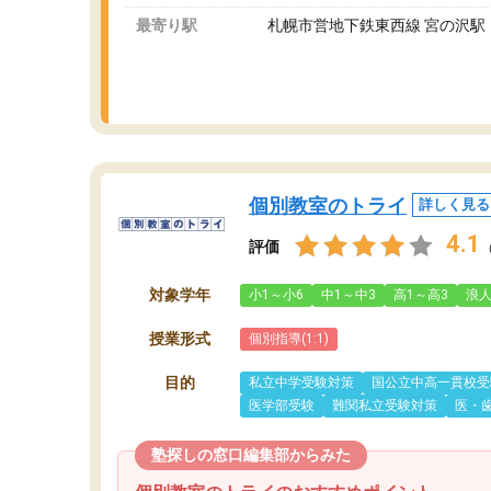
最寄り駅
札幌市営地下鉄東西線 宮の沢駅
個別教室のトライ
詳しく見る
4.1
評価
対象学年
小1～小6
中1～中3
高1～高3
浪
授業形式
個別指導(1:1)
目的
私立中学受験対策
国公立中高一貫校受
医学部受験
難関私立受験対策
医・
塾探しの窓口編集部からみた