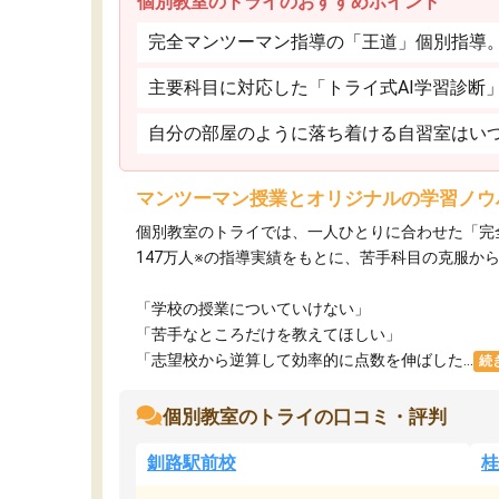
個別教室のトライのおすすめポイント
完全マンツーマン指導の「王道」個別指導
主要科目に対応した「トライ式AI学習診断
自分の部屋のように落ち着ける自習室はいつ
マンツーマン授業とオリジナルの学習ノウ
個別教室のトライでは、一人ひとりに合わせた「完
147万人※の指導実績をもとに、苦手科目の克服か
「学校の授業についていけない」​
「苦手なところだけを教えてほしい」​
「志望校から逆算して効率的に点数を伸ばした...
続
個別教室のトライの口コミ・評判
釧路駅前校
桂