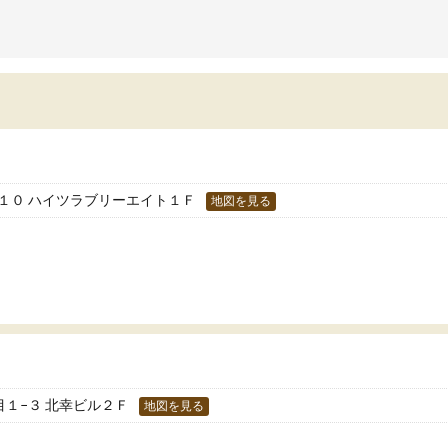
学校の宿題を自習スペース
への苦手意識が少しずつなくなりました。
近くに自分の担当の先生だ
の結果成績も上がり、自信を持って勉強に取
いるので分からないところ
組めるようになりました。
環境でした。おかげで偏差
生も話しやすく、毎回安心して通えたのを覚
いた高校や大学にも合格す
ています。
た！
分のペースで学びたい人や、集団授業が苦手
人には特におすすめできる塾だと思います。
１０ ハイツラブリーエイト１Ｆ
地図を見る
１−３ 北幸ビル２Ｆ
地図を見る