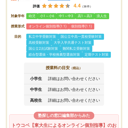
4.4
評価
（38件）
対象学年
幼児
小1～小6
中1～中3
高1～高3
浪人生
授業形式
オンライン個別指導(1:1)
個別指導(1:1)
目的
私立中学受験対策
国公立中高一貫校受験対策
高校受験対策
大学入学共通テスト対策
国公立2次試験対策
難関私立受験対策
総合型選抜・学校推薦型選抜対策
定期テスト対策
授業料の目安
（税込）
小学生
詳細はお問い合わせください
中学生
詳細はお問い合わせください
高校生
詳細はお問い合わせください
塾探しの窓口編集部からみた
トウコベ【東大生によるオンライン個別指導】のお