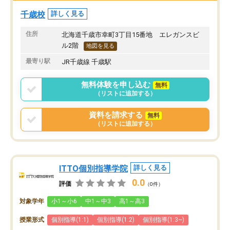
千歳校
詳しく見る
住所
北海道千歳市幸町3丁目15番地 エレガンスビ
ル2階
地図を見る
最寄り駅
JR千歳線 千歳駅
無料体験を申し込む
無料
（リストに追加する）
資料を請求する
無料
（リストに追加する）
ITTO個別指導学院
詳しく見る
0.0
評価
（0件）
対象学年
小1～小6
中1～中3
高1～高3
授業形式
個別指導(1:1)
個別指導(1:2)
個別指導(1:3~)