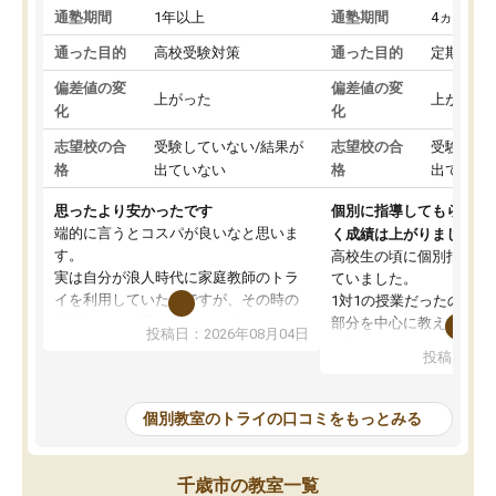
通塾期間
1年以上
通塾期間
4ヵ月～1
通った目的
高校受験対策
通った目的
定期テス
偏差値の変
偏差値の変
上がった
上がった
化
化
志望校の合
受験していない/結果が
志望校の合
受験して
格
出ていない
格
出ていな
思ったより安かったです
個別に指導してもらえる
端的に言うとコスパが良いなと思いま
く成績は上がりました。
す。
高校生の頃に個別指導の
実は自分が浪人時代に家庭教師のトラ
ていました。
イを利用していたのですが、その時の
1対1の授業だったので、
月謝がとても高くトライに良いイメー
部分を中心に教えてもら
投稿日：2026年08月04日
ジがありませんでした。
く良かったです。
投稿日：20
なので、少し不安だったのですが子供
わからないところもその
がどうしても行きたいと言うので利用
すく、理解できるまで丁
し始めた形です。
もらえたので、勉強への
個別教室のトライの口コミをもっとみる
しかし、以前とは違い料金がリーズナ
しずつなくなりました。
ブルでびっくりしました。
その結果成績も上がり、
通って1年以上ですが、勉強への取り組
勉強に取り組めるように
千歳市の教室一覧