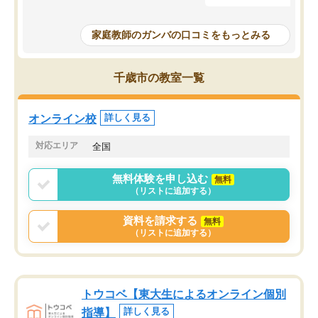
に入っています
指導が無い日も予定表に
成績もだいぶ下の方でしたが、通い始
したり、LINEでわから
めて1年ほどだった今では平均点以上の
問できるのでとても助か
家庭教師のガンバの口コミをもっとみる
科目が増えてきました！あと1年受験ま
であるので無料の週末教室を使用しな
がら頑張って欲しいと思います！
千歳市の教室一覧
オンライン校
詳しく見る
対応エリア
全国
無料体験を申し込む
無料
（リストに追加する）
資料を請求する
無料
（リストに追加する）
トウコベ【東大生によるオンライン個別
指導】
詳しく見る