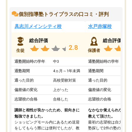
個別指導塾トライプラスの口コミ・評判
具志川メインシティ校
水戸赤塚校
総合評価
総合評価
2.8
生徒
保護者
通塾開始時の学年
中3
通塾開始時の学年
中
通塾期間
4ヵ月～1年未満
通塾期間
4
通った目的
高校受験対策
通った目的
高
偏差値の変化
上がった
偏差値の変化
変
志望校の合格
合格した
志望校の合格
合
講師と相性が良かったため、前向きに
なかなか覚えられなかっ
勉強できました。
教えて頂けた。
ショッピングモール内にあるため送迎
最初の志望校は自力では
をしてもらう際には便利でしたが、教
塾探しで2件の塾の説明