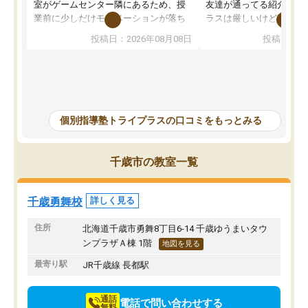
室がゲームセンター隣にあるため、授
友達が通ってる紹介で行
業前に少しだけモチベーションが落ち
ラスは厳しいけど頑張れ
ることもありました。講師の方とは相
向きな意見を言ってくれ
投稿日：2026年08月08日
投稿日：20
性が良かったため、とても話しやすく
希望のある方に決めまし
勉強にもかなり前向きに取り組めたと
塾行ってるからと自宅で
思います。私自身人見知りな性格です
そかになって成績が落ち
が、個別指導ということもあり、質問
げることになってしまっ
もしやすく授業形式が合っていまし
ナスな事は言わず励まし
た。難しい問題では解説をより細かく
を教えて頂き出来ないこ
個別指導塾トライプラスの口コミをもっとみる
書いてくれたりと、生徒一人一人に合
うになった、覚えられた
った授業を考えてくれます。
ころ見て、見捨てず教え
当に感謝しかないです。
千歳市の教室一覧
ってしまったけどとても
方で通ってよかったと思
千歳勇舞校
詳しく見る
住所
北海道千歳市勇舞8丁目6-14 千歳ゆうまいタウ
ンプラザＡ棟 1階
地図を見る
最寄り駅
JR千歳線 長都駅
通話
電話で問い合わせする
無料