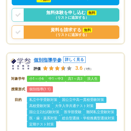
無料体験を申し込む
無料
（リストに追加する）
資料を請求する
無料
（リストに追加する）
個別指導学参
詳しく見る
3.6
評価
（1件）
対象学年
小1～小6
中1～中3
高1～高3
浪人生
授業形式
個別指導(1:1)
目的
私立中学受験対策
国公立中高一貫校受験対策
高校受験対策
大学入学共通テスト対策
国公立2次試験対策
医学部受験
難関私立受験対策
医・歯・薬系対策
総合型選抜・学校推薦型選抜対策
定期テスト対策