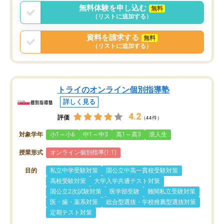
言う事で講師変更の申し出があり、あ
無料体験を申し込む
無料
まりに短期での変更だった為、塾に通
（リストに追加する）
う事にして退会しました。遅れも取り
戻せ、授業内容や講師の方は良かった
資料を請求する
無料
と思います。
（リストに追加する）
トライのオンライン個別指導塾
詳しく見る
4.2
評価
（44件）
対象学年
小1～小6
中1～中3
高1～高3
浪人生
授業形式
オンライン個別指導(1:1)
目的
私立中学受験対策
国公立中高一貫校受験対策
高校受験対策
大学入学共通テスト対策
国公立2次試験対策
医学部受験
難関私立受験対策
医・歯・薬系対策
総合型選抜・学校推薦型選抜対策
定期テスト対策