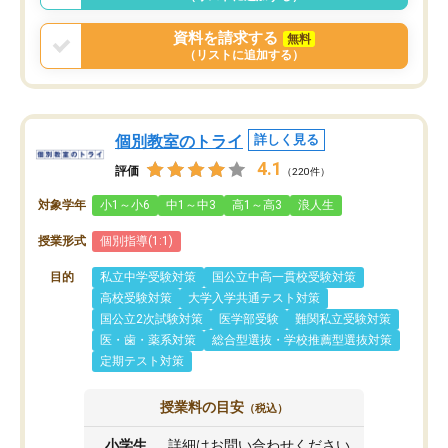
資料を請求する
無料
（リストに追加する）
個別教室のトライ
詳しく見る
4.1
評価
（220件）
対象学年
小1～小6
中1～中3
高1～高3
浪人生
授業形式
個別指導(1:1)
目的
私立中学受験対策
国公立中高一貫校受験対策
高校受験対策
大学入学共通テスト対策
国公立2次試験対策
医学部受験
難関私立受験対策
医・歯・薬系対策
総合型選抜・学校推薦型選抜対策
定期テスト対策
授業料の目安
（税込）
小学生
詳細はお問い合わせください