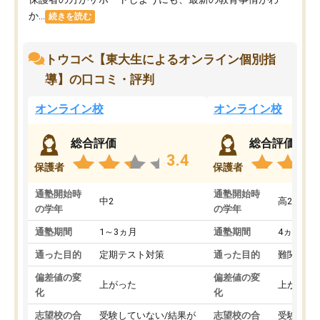
か...
続きを読む
トウコベ【東大生によるオンライン個別指
導】の口コミ・評判
オンライン校
オンライン校
総合評価
総合評価
3.4
保護者
保護者
通塾開始時
通塾開始時
中2
高2
の学年
の学年
通塾期間
1～3ヵ月
通塾期間
4ヵ月～1
通った目的
定期テスト対策
通った目的
難関私立
偏差値の変
偏差値の変
上がった
上がった
化
化
志望校の合
受験していない/結果が
志望校の合
受験して