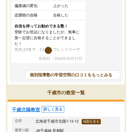
偏差値の変化
上がった
志望校の合格
合格した
自信を持ってお勧めできる塾！
受験でお世話になりましたが、無事に
第一志望に合格することができまし
た！
先生は2名で、2人ともフレンドリーで
優しいです！分からないところも質問
投稿日：2026年03月31日
しやすく、苦手分野をしっかり克服す
ることができました。
季節ごとの春季・夏季・冬季講習はも
個別指導塾の学習空間の口コミをもっとみる
ちろん、受験生専用の特別講習も充実
しています。最後までモチベーション
を維持して頑張れたのは、この塾のお
千歳市の教室一覧
かげです。自信を持っておすすめでき
る塾です！
千歳北陽教室
詳しく見る
住所
北海道千歳市北陽1-13-12
地図を見る
最寄り駅
JR千歳線 長都駅