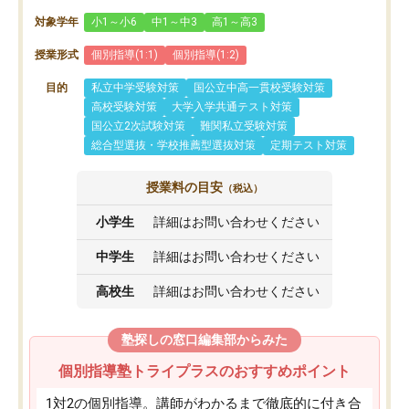
対象学年
小1～小6
中1～中3
高1～高3
授業形式
個別指導(1:1)
個別指導(1:2)
目的
私立中学受験対策
国公立中高一貫校受験対策
高校受験対策
大学入学共通テスト対策
国公立2次試験対策
難関私立受験対策
総合型選抜・学校推薦型選抜対策
定期テスト対策
授業料の目安
（税込）
小学生
詳細はお問い合わせください
中学生
詳細はお問い合わせください
高校生
詳細はお問い合わせください
塾探しの窓口編集部からみた
個別指導塾トライプラスのおすすめポイント
1対2の個別指導。講師がわかるまで徹底的に付き合