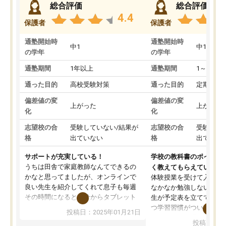
総合評価
総合評価
4.4
保護者
保護者
通塾開始時
通塾開始時
中1
中1
の学年
の学年
通塾期間
1年以上
通塾期間
1～3ヵ月
通った目的
高校受験対策
通った目的
定期テス
偏差値の変
偏差値の変
上がった
上がった
化
化
志望校の合
受験していない/結果が
志望校の合
受験して
格
出ていない
格
出ていな
サポートが充実している！
学校の教科書のポイント
うちは田舎で家庭教師なんてできるの
く教えてもらえている
かなと思ってましたが、オンラインで
体験授業を受けて入塾し
良い先生を紹介してくれて息子も毎週
なかなか勉強しない息子
その時間になると自分からタブレット
生が予定表を立ててくれ
を開いてzoomを繋げるようになりまし
つ学習習慣がついてきま
投稿日：2025年01月21日
た！5科目なんでもOKなのもとても気
オンラインで週に一度の
投稿日：20