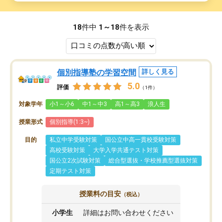
18
件中
1～18
件を表示
個別指導塾の学習空間
詳しく見る
5.0
評価
（1件）
対象学年
小1～小6
中1～中3
高1～高3
浪人生
授業形式
個別指導(1:3~)
目的
私立中学受験対策
国公立中高一貫校受験対策
高校受験対策
大学入学共通テスト対策
国公立2次試験対策
総合型選抜・学校推薦型選抜対策
定期テスト対策
授業料の目安
（税込）
小学生
詳細はお問い合わせください