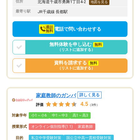
住所
北海道千歳市勇舞1丁目4-2
地図を見る
最寄り駅
JR千歳線 長都駅
通話
電話で問い合わせする
無料
無料体験を申し込む
無料
（リストに追加する）
資料を請求する
無料
（リストに追加する）
家庭教師のガンバ
詳しく見る
4.5
評価
（3件）
対象学年
小1～小6
中1～中3
高1～高3
授業形式
オンライン個別指導(1:1)
家庭教師
目的
私立中学受験対策
国公立中高一貫校受験対策