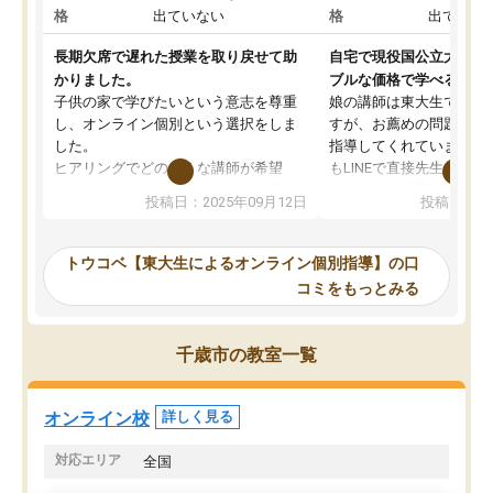
格
出ていない
格
出ていな
長期欠席で遅れた授業を取り戻せて助
自宅で現役国公立大学生
かりました。
ブルな価格で学べる
子供の家で学びたいという意志を尊重
娘の講師は東大生では無
し、オンライン個別という選択をしま
すが、お薦めの問題集や
した。
指導してくれています。2
ヒアリングでどのような講師が希望
もLINEで直接先生に質問
か、オプションは付帯するかなど選ぶ
教科でも)。受講科目や
投稿日：2025年09月12日
投稿日：20
事が出来ました。
めれるので、個人に合っ
講師とのマッチング後講師との初回ミ
ると思います。カリキュ
ーティングを行い、その講師で良いか
いなのがあり(有料)、受
トウコベ【東大生によるオンライン個別指導】の口
他の講師を希望するか子供との相性も
ことをどんなスケジュー
コミをもっとみる
見てから講師を決定する事ができま
くか相談したのですが、
す。
ち期待したものではなく
うちの子は、初回面談の講師の方で決
内容でした。それでも明
千歳市の教室一覧
定しました。
やる気も出ましたし、苦
くなってきたようなので
オンラインツールを使用した単語帳の
お願いして良かったと思
オンライン校
詳しく見る
共有があり宿題もそちらで出される形
も合わなければチェンジ
でした。
娘は3科目ともずっと同
対応エリア
全国
2ヶ月で担当講師の方がお辞めになると