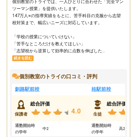
個別教室のトライでは、一人ひとりに合わせた「完全マン
ツーマン授業」を提供いたします。​
147万人※の指導実績をもとに、苦手科目の克服から志望
校対策まで、幅広いニーズに対応しています。​
「学校の授業についていけない」​
「苦手なところだけを教えてほしい」​
「志望校から逆算して効率的に点数を伸ばした...
続きを読む
個別教室のトライの口コミ・評判
釧路駅前校
桂駅前校
総合評価
総合評価
4.0
保護者
生徒
通塾開始時
通塾開始時
中2
高2
の学年
の学年