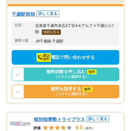
み方が真っすぐに変化（率先して自宅
先生も話しやすく、毎回
で復習や予習をする）し成績も向上し
たのを覚えています。
ています。
自分のペースで学びたい
千歳駅前校
詳しく見る
駅前なので送り迎えが少々負担になっ
業が苦手な人には特にお
ていますが、それを加味しても通って
塾だと思います。
住所
北海道千歳市末広6丁目4-4 アルファ千歳ビル1
損はないなと感じています。
階
地図を見る
最寄り駅
JR千歳線 千歳駅
通話
電話で問い合わせする
無料
無料体験を申し込む
無料
（リストに追加する）
資料を請求する
無料
（リストに追加する）
個別指導塾トライプラス
詳しく見る
4.0
評価
（28件）