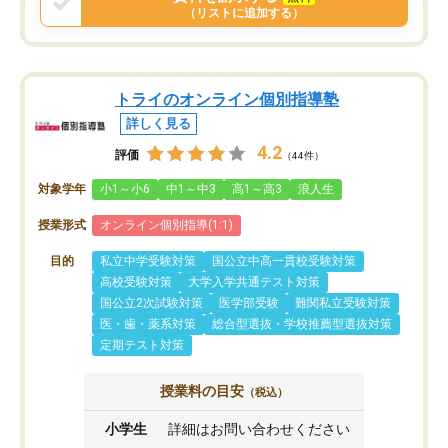
（リストに追加する）
トライのオンライン個別指導塾
詳しく見る
4.2
評価
（44件）
対象学年
小1～小6
中1～中3
高1～高3
浪人生
授業形式
オンライン個別指導(1:1)
目的
私立中学受験対策
国公立中高一貫校受験対策
高校受験対策
大学入学共通テスト対策
国公立2次試験対策
医学部受験
難関私立受験対策
医・歯・薬系対策
総合型選抜・学校推薦型選抜対策
定期テスト対策
授業料の目安
（税込）
小学生
詳細はお問い合わせください