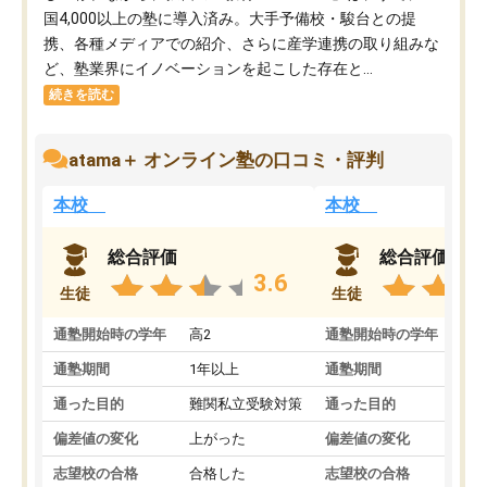
国4,000以上の塾に導入済み。大手予備校・駿台との提
携、各種メディアでの紹介、さらに産学連携の取り組みな
ど、塾業界にイノベーションを起こした存在と...
続きを読む
atama＋ オンライン塾の口コミ・評判
本校
本校
総合評価
総合評価
3.6
生徒
生徒
通塾開始時の学年
高2
通塾開始時の学年
中
通塾期間
1年以上
通塾期間
通った目的
難関私立受験対策
通った目的
偏差値の変化
上がった
偏差値の変化
志望校の合格
合格した
志望校の合格