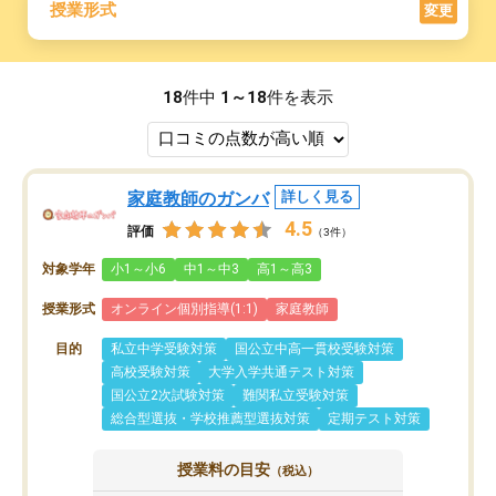
授業形式
変更
18
件中
1～18
件を表示
家庭教師のガンバ
詳しく見る
4.5
評価
（3件）
対象学年
小1～小6
中1～中3
高1～高3
授業形式
オンライン個別指導(1:1)
家庭教師
目的
私立中学受験対策
国公立中高一貫校受験対策
高校受験対策
大学入学共通テスト対策
国公立2次試験対策
難関私立受験対策
総合型選抜・学校推薦型選抜対策
定期テスト対策
授業料の目安
（税込）