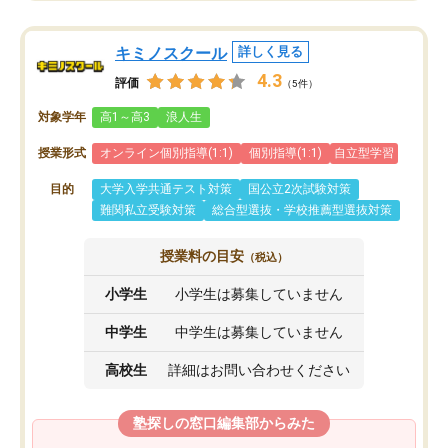
キミノスクール
詳しく見る
4.3
評価
（5件）
対象学年
高1～高3
浪人生
授業形式
オンライン個別指導(1:1)
個別指導(1:1)
自立型学習
目的
大学入学共通テスト対策
国公立2次試験対策
難関私立受験対策
総合型選抜・学校推薦型選抜対策
授業料の目安
（税込）
小学生
小学生は募集していません
中学生
中学生は募集していません
高校生
詳細はお問い合わせください
塾探しの窓口編集部からみた