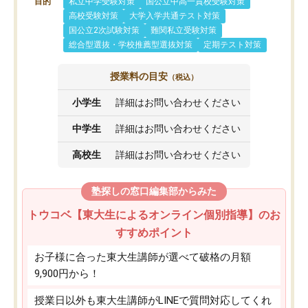
目的
私立中学受験対策
国公立中高一貫校受験対策
高校受験対策
大学入学共通テスト対策
国公立2次試験対策
難関私立受験対策
総合型選抜・学校推薦型選抜対策
定期テスト対策
授業料の目安
（税込）
小学生
詳細はお問い合わせください
中学生
詳細はお問い合わせください
高校生
詳細はお問い合わせください
塾探しの窓口編集部からみた
トウコベ【東大生によるオンライン個別指導】のお
すすめポイント
お子様に合った東大生講師が選べて破格の月額
9,900円から！
授業日以外も東大生講師がLINEで質問対応してくれ