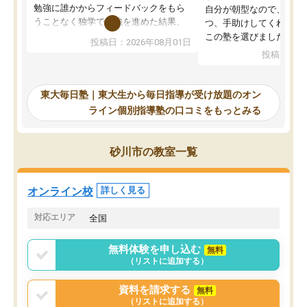
勉強に誰かからフィードバックをもら
自分が朝型なので、自習
うことなく独学で勉強を進めた結果、
つ、手助けしてくれる設
入試本番に地歴の学習が間に合わず不
この塾を選びました。
投稿日：2026年08月01日
合格となってしまいました。その経験
投稿日：20
を踏まえ、浪人が決まった際に勉強計
画を考えてもらえる塾を探した結果、
東大毎日塾にたどり着きました。学習
東大毎日塾｜東大生から毎日指導が受け放題のオン
の長期計画や日々の勉強のやり方につ
ライン個別指導塾の口コミをもっとみる
いて客観的なアドバイスをいただけた
ので、自信をもって受験勉強を進める
ことができました。自分のように勉強
砂川市の教室一覧
のやり方や進捗管理で苦労している方
には特におすすめしたい塾です。
オンライン校
詳しく見る
対応エリア
全国
無料体験を申し込む
無料
（リストに追加する）
資料を請求する
無料
（リストに追加する）