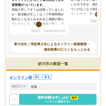
いたのですが、高校に入
習習慣がついています。
ていけなくなり対面の塾
高校入学してすぐは頑張っていました
でいたので、違うアプロ
が、部活動が忙しくなって学習時間が
考えて入りました。地元
取れなくなるとみるみると成績が落ち
投稿日：20
で、当初は模試でD判定
ていきました。高校の進度が早く、子
していたのですが、やは
供も家に帰って勉強の話すると嫌な反
投稿日：2026年06月26日
験勉強に詳しく、先生か
応を示します。東大先生にお願いして
受け合格できました。ま
からは効率的な計画を先生が立ててく
自習室が毎日使えていつ
れるので、親としても安心です。毎日
東大先生｜現役東大生によるオンライン家庭教師・
るのが心強かったようで
使える自習室とかもあり、わからない
個別指導の口コミをもっとみる
謝です。
ところがあれば先生が回答してくれる
のも重宝しています。
砂川市の教室一覧
オンライン校
詳しく見る
対応エリア
全国
無料体験を申し込む
無料
（リストに追加する）