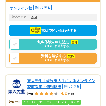
塾を受けています。狙い通り、少しず
つ成績も上がり、苦手意識も無くなっ
オンライン校
詳しく見る
てきたので、さらに苦手な数学も追加
でお願いしました。来年の高校受験に
対応エリア
全国
向けて頑張っています。
通話
電話で問い合わせする
無料
無料体験を申し込む
無料
（リストに追加する）
資料を請求する
無料
（リストに追加する）
東大先生｜現役東大生によるオンライン
家庭教師・個別指導
詳しく見る
4.2
評価
（10件）
対象学年
小4～小6
中1～中3
高1～高3
浪人生