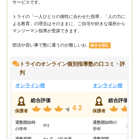
サービスです。
トライの「一人ひとりの個性に合わせた指導」「人の力に
よる教育」の理念はそのままに、ご自宅や好きな場所から
マンツーマン指導が受講できます。
部活や習い事で塾に通うのが難しいお...
続きを読む
トライのオンライン個別指導塾の口コミ・評
判
オンライン校
オンライン校
総合評価
総合評価
4.2
保護者
保護者
通塾開始時
通塾開始時の
中2
高3
の学年
学年
通塾期間
4ヵ月～1年未満
通塾期間
1～3