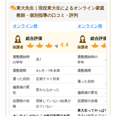
東大先生｜現役東大生によるオンライン家庭
教師・個別指導の口コミ・評判
オンライン校
オンライン校
総合評価
総合評価
4.4
保護者
保護者
通塾開始時
通塾開始時の
高1
高3
の学年
学年
通塾期間
4ヵ月～1年未満
通塾期間
4ヵ月
通った目的
定期テスト対策
大学入
通った目的
対策
偏差値の変
変わらなかった
化
偏差値の変化
上がっ
志望校の合
受験していない/結果が
志望校の合格
合格し
格
出ていない
東大生ってやっぱりすご
息子は中学まではそこそ
オンラインだからこそ毎日利用でき学