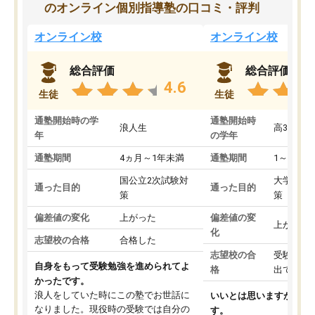
のオンライン個別指導塾の口コミ・評判
オンライン校
オンライン校
総合評価
総合評価
4.6
生徒
生徒
通塾開始時の学
通塾開始時
浪人生
高3
年
の学年
通塾期間
4ヵ月～1年未満
通塾期間
1～3ヵ月
国公立2次試験対
大学入学
通った目的
通った目的
策
策
偏差値の変化
上がった
偏差値の変
上がった
化
志望校の合格
合格した
志望校の合
受験して
自身をもって受験勉強を進められてよ
格
出ていな
かったです。
浪人をしていた時にこの塾でお世話に
いいとは思いますが、料
なりました。現役時の受験では自分の
す。