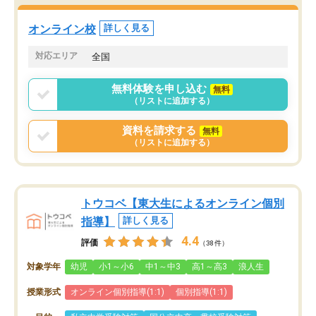
オンライン校
詳しく見る
対応エリア
全国
無料体験を申し込む
無料
（リストに追加する）
資料を請求する
無料
（リストに追加する）
トウコベ【東大生によるオンライン個別
指導】
詳しく見る
4.4
評価
（38件）
対象学年
幼児
小1～小6
中1～中3
高1～高3
浪人生
授業形式
オンライン個別指導(1:1)
個別指導(1:1)