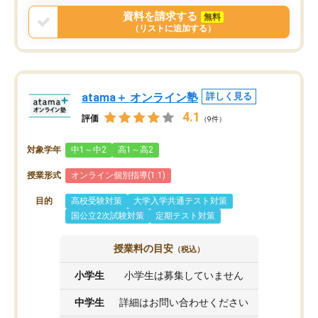
資料を請求する
無料
（リストに追加する）
atama＋ オンライン塾
詳しく見る
4.1
評価
（9件）
対象学年
中1～中2
高1～高2
授業形式
オンライン個別指導(1:1)
目的
高校受験対策
大学入学共通テスト対策
国公立2次試験対策
定期テスト対策
授業料の目安
（税込）
小学生
小学生は募集していません
中学生
詳細はお問い合わせください