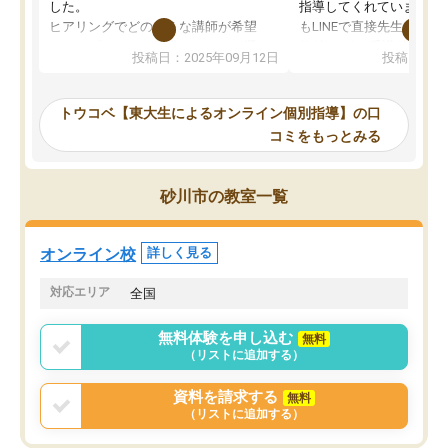
した。
指導してくれています。2
ヒアリングでどのような講師が希望
もLINEで直接先生に質問
か、オプションは付帯するかなど選ぶ
教科でも)。受講科目や
投稿日：2025年09月12日
投稿日：20
事が出来ました。
めれるので、個人に合っ
講師とのマッチング後講師との初回ミ
ると思います。カリキュ
ーティングを行い、その講師で良いか
いなのがあり(有料)、受
トウコベ【東大生によるオンライン個別指導】の口
他の講師を希望するか子供との相性も
ことをどんなスケジュー
コミをもっとみる
見てから講師を決定する事ができま
くか相談したのですが、
す。
ち期待したものではなく
うちの子は、初回面談の講師の方で決
内容でした。それでも明
砂川市の教室一覧
定しました。
やる気も出ましたし、苦
くなってきたようなので
オンラインツールを使用した単語帳の
お願いして良かったと思
オンライン校
詳しく見る
共有があり宿題もそちらで出される形
も合わなければチェンジ
でした。
娘は3科目ともずっと同
対応エリア
全国
2ヶ月で担当講師の方がお辞めになると
言う事で講師変更の申し出があり、あ
無料体験を申し込む
無料
まりに短期での変更だった為、塾に通
（リストに追加する）
う事にして退会しました。遅れも取り
戻せ、授業内容や講師の方は良かった
資料を請求する
無料
と思います。
（リストに追加する）