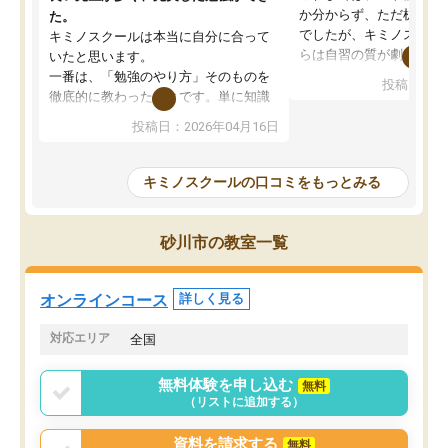
か分からず、ただ机に座
た。
でしたが、キミノスクー
キミノスクールは本当に自分に合って
らは自習の質が劇的に変
いたと思います。
先生が毎日何をすべきか
一番は、「勉強のやり方」そのものを
投稿日：20
を明確にしてくれるので
徹底的に教わったことです。単に知識
ずに学習に取り組めるよ
を詰め込むのではなく、自学自習の習
投稿日：2026年04月16日
が一番の収穫です。
慣が身につくよう並走してくれるの
授業で教えてもらうとい
で、通塾日以外も机に向かうのが苦で
の仕方をコーチングして
はなくなりました。
キミノスクールの口コミをもっとみる
ルなので、家での学習習
身につきました。結果と
講師の方との距離も近く、親身なコー
た英語の偏差値が10以上
チングのおかげで、停滞期もモチベー
砂川市の教室一覧
していた公立高校に無事
ションを維持できました。「やらされ
た。自分から学ぶ姿勢を
る勉強」から「目標のための勉強」へ
たい家庭には本当におす
意識が変わったことが、目標校への合
オンラインコース
詳しく見る
思います。
格に繋がったと思います。
対応エリア
全国
無料体験を申し込む
無料
（リストに追加する）
資料を請求する
無料