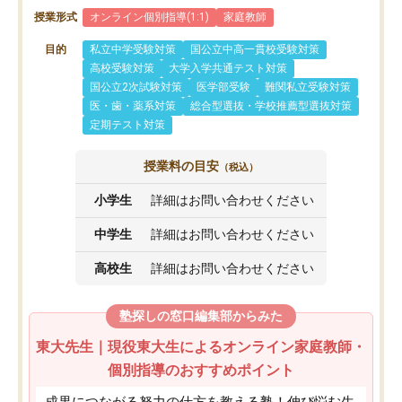
授業形式
オンライン個別指導(1:1)
家庭教師
目的
私立中学受験対策
国公立中高一貫校受験対策
高校受験対策
大学入学共通テスト対策
国公立2次試験対策
医学部受験
難関私立受験対策
医・歯・薬系対策
総合型選抜・学校推薦型選抜対策
定期テスト対策
授業料の目安
（税込）
小学生
詳細はお問い合わせください
中学生
詳細はお問い合わせください
高校生
詳細はお問い合わせください
塾探しの窓口編集部からみた
東大先生｜現役東大生によるオンライン家庭教師・
個別指導のおすすめポイント
成果につながる努力の仕方を教える塾！伸び悩む生