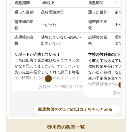
通塾期間
1年以上
通塾期間
1～3ヵ月
通った目的
高校受験対策
通った目的
定期テス
偏差値の変
偏差値の変
上がった
上がった
化
化
志望校の合
受験していない/結果が
志望校の合
受験して
格
出ていない
格
出ていな
サポートが充実している！
学校の教科書のポイント
うちは田舎で家庭教師なんてできるの
く教えてもらえている
かなと思ってましたが、オンラインで
体験授業を受けて入塾し
良い先生を紹介してくれて息子も毎週
なかなか勉強しない息子
その時間になると自分からタブレット
生が予定表を立ててくれ
を開いてzoomを繋げるようになりまし
つ学習習慣がついてきま
投稿日：2025年01月21日
た！5科目なんでもOKなのもとても気
オンラインで週に一度の
投稿日：20
に入っています
指導が無い日も予定表に
成績もだいぶ下の方でしたが、通い始
したり、LINEでわから
めて1年ほどだった今では平均点以上の
問できるのでとても助か
家庭教師のガンバの口コミをもっとみる
科目が増えてきました！あと1年受験ま
であるので無料の週末教室を使用しな
がら頑張って欲しいと思います！
砂川市の教室一覧