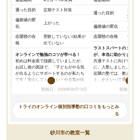
通った目的
定期テスト対策
大学入
通った目的
対策
偏差値の変
上がった
化
偏差値の変化
上がっ
志望校の合
受験していない/結果が
志望校の合格
合格し
格
出ていない
ラストスパートの１か月
オンラインで勉強のコツが学べる！
が、本当に助かりました
初めは料金面で躊躇していましたが、
共通テストに向けての追
お試し後の面談で、「子どもがやる気
に、入塾しました。田舎
が出るようにサポートするのが私たち
近隣の塾では、教えても
です！安心してください！やる気が出
く、かといって通うには
ないのは私たち講師の責任です」と言
が、トライならオンライ
投稿日：2026年03月13日
投稿日：20
ってくださり、確かに！と考えて、思
可能なので本当に助かり
い切って入塾しました。英語が苦手だ
テストの内容重視でした
ったんですが、学生の先生から学ぶこ
らないところをピンポイ
トライのオンライン個別指導塾の口コミをもっとみ
とで、勉強のコツみたいなものをつか
頂いて、とてもわかりや
る
み、徐々に成績が上がったらいいなと
していました。一生を左
思っていました。何が今足りないのか
スト、多少お金がかかっ
を的確に指導いただき、子どももびっ
思い切って入塾してよか
砂川市の教室一覧
くりするほど楽しんでやる気を持って