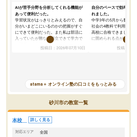
AIが苦手分野を分析してくれる機能が
自分のペースで効率よく
あって便利だった。
れました。
学習状況がはっきりとみえるので、自
中学3年の5月から数学・
分がいまどこにいるのかの把握がすぐ
社会の4教科で利用し、偏
にできて便利だった。また私は部活に
高校に合格できました。
入っていたが難なく両立できて学力で
に固められる点が魅力で
も部活でも結果を残すことができてよ
れる「ウォームアップ」
投稿日：2026年07月10日
投稿日：20
かった。また問題演習の際に、自分が
項目のおかげで、手軽に
一度間違えた問題を繰り返し学習でき
せられます。何度も間違
たので苦手だった英語の克服につなが
「特訓」項目で徹底的に
った点もよかった。ただAIをアピール
め、苦手克服に非常に役
して活用するのは良かった点もあった
また、その日の勉強時間
が、自分で自分の管理ができない人に
元数が可視化されるので
atama＋ オンライン塾の口コミをもっとみる
とっては難しい部分もあるのではない
しながら意欲的に取り組
かと思った。
常に効果を実感している
になった現在も大学受験
砂川市の教室一覧
して利用しており、自信
すめできる塾です。
本校
詳しく見る
対応エリア
全国