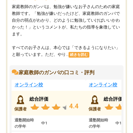
家庭教師のガンバは、勉強が嫌いなお子さんのための家庭
教師です。「勉強が嫌いだったけど、家庭教師のガンバで
自分の弱点がわかり、どのように勉強していけばいいかわ
かった！」というコメントが、私たちの指導を象徴してい
ます。
すべてのお子さんは、本心では「できるようになりたい」
と願っています。ただ、やり...
続きを読む
家庭教師のガンバの口コミ・評判
オンライン校
オンライン校
総合評価
総合評価
4.4
保護者
保護者
通塾開始時
通塾開始時
中1
中1
の学年
の学年