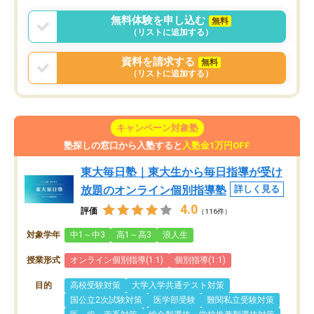
無料体験を申し込む
無料
（リストに追加する）
資料を請求する
無料
（リストに追加する）
キャンペーン対象塾
塾探しの窓口から入塾すると
入塾金1万円OFF
東大毎日塾｜東大生から毎日指導が受け
放題のオンライン個別指導塾
詳しく見る
4.0
評価
（116件）
対象学年
中1～中3
高1～高3
浪人生
授業形式
オンライン個別指導(1:1)
個別指導(1:1)
目的
高校受験対策
大学入学共通テスト対策
国公立2次試験対策
医学部受験
難関私立受験対策