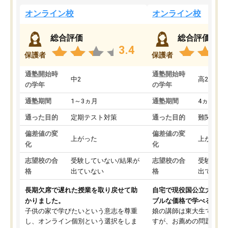
オンライン校
オンライン校
総合評価
総合評価
3.4
保護者
保護者
通塾開始時
通塾開始時
中2
高2
の学年
の学年
通塾期間
1～3ヵ月
通塾期間
4ヵ月～1
通った目的
定期テスト対策
通った目的
難関私立
偏差値の変
偏差値の変
上がった
上がった
化
化
志望校の合
受験していない/結果が
志望校の合
受験して
格
出ていない
格
出ていな
長期欠席で遅れた授業を取り戻せて助
自宅で現役国公立大学生
かりました。
ブルな価格で学べる
子供の家で学びたいという意志を尊重
娘の講師は東大生では無
し、オンライン個別という選択をしま
すが、お薦めの問題集や