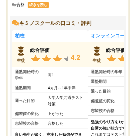
転合格...
続きを読む
キミノスクールの口コミ・評判
柏校
オンラインコース
総合評価
総合評価
4.2
生徒
生徒
通塾開始時の
通塾開始時の学年
中
高1
学年
通塾期間
通塾期間
4ヵ月～1年未満
通った目的
大学入学共通テスト
通った目的
偏差値の変化
対策
志望校の合格
偏差値の変化
上がった
勉強のやり方を1から教
志望校の合格
合格した
自習の強い味方です。
これまではテスト前に何
良い先生が多く、充実した勉強ができ