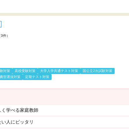
（3件）
験対策
高校受験対策
大学入学共通テスト対策
国公立2次試験対策
薦型選抜対策
定期テスト対策
しく学べる家庭教師
たい人にピッタリ