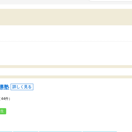
いまいち期待したものではなくふわっとした
範囲は限られており、それ
容でした。それでも明らかに本人のやる気も
進めて良いように思った。
ましたし、苦手科目が楽しくなってきたよう
りに高いため、有意義な利
ので、トウコベにお願いして良かったと思い
たが、大学生の先生からは
す。講師も合わなければチェンジできます
なく、上手い活用の仕方が
、娘は3科目ともずっと同じ先生です。
とした。学校の授業につい
いのかも。
導塾
詳しく見る
（44件）
人生