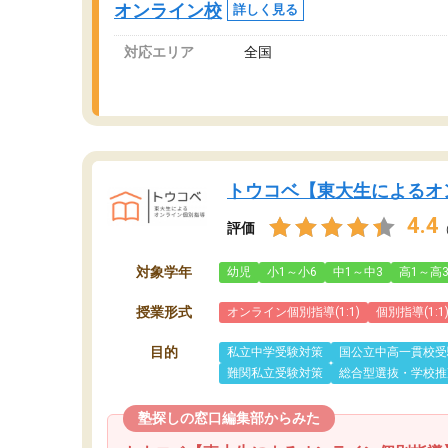
オンライン校
詳しく見る
対応エリア
全国
トウコベ【東大生によるオ
4.4
評価
対象学年
幼児
小1～小6
中1～中3
高1～高
授業形式
オンライン個別指導(1:1)
個別指導(1:1
目的
私立中学受験対策
国公立中高一貫校受
難関私立受験対策
総合型選抜・学校推
塾探しの窓口編集部からみた