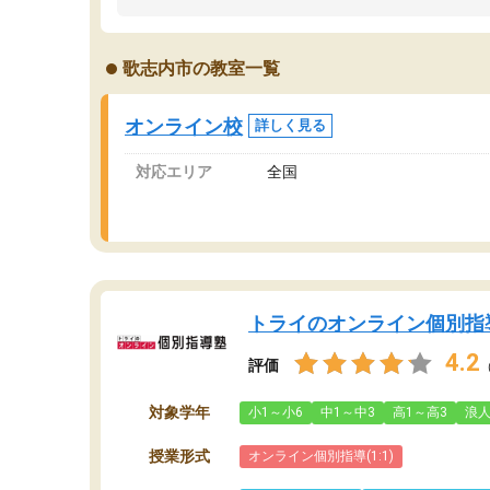
うちの子は、初回面談の講師の方で決定しまし
は
た。
内
出
歌志内市の教室一覧
オンラインツールを使用した単語帳の共有があ
な
り宿題もそちらで出される形でした。
ま
2ヶ月で担当講師の方がお辞めになると言う事で
が
オンライン校
詳しく見る
講師変更の申し出があり、あまりに短期での変
更だった為、塾に通う事にして退会しました。
対応エリア
全国
遅れも取り戻せ、授業内容や講師の方は良かっ
たと思います。
トライのオンライン個別指
4.2
評価
対象学年
小1～小6
中1～中3
高1～高3
浪
授業形式
オンライン個別指導(1:1)