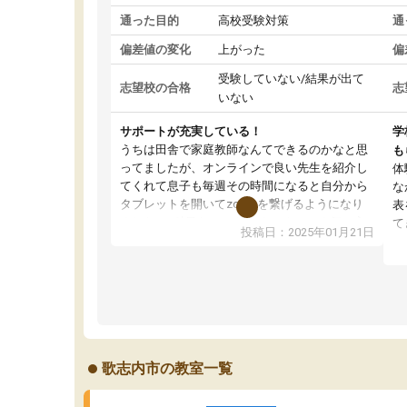
通った目的
高校受験対策
通
偏差値の変化
上がった
偏
受験していない/結果が出て
志望校の合格
志
いない
サポートが充実している！
学
うちは田舎で家庭教師なんてできるのかなと思
も
ってましたが、オンラインで良い先生を紹介し
体
てくれて息子も毎週その時間になると自分から
な
タブレットを開いてzoomを繋げるようになり
表
ました！5科目なんでもOKなのもとても気に入
て
投稿日：2025年01月21日
っています
オ
成績もだいぶ下の方でしたが、通い始めて1年ほ
い
どだった今では平均点以上の科目が増えてきま
か
した！あと1年受験まであるので無料の週末教室
て
を使用しながら頑張って欲しいと思います！
歌志内市の教室一覧