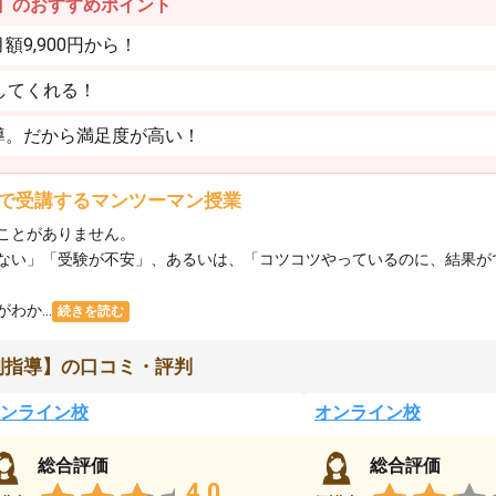
】のおすすめポイント
9,900円から！
してくれる！
導。だから満足度が高い！
で受講するマンツーマン授業
ことがありません。
ない」「受験が不安」、あるいは、「コツコツやっているのに、結果が
か...
続きを読む
別指導】の口コミ・評判
ンライン校
オンライン校
総合評価
総合評価
4.0