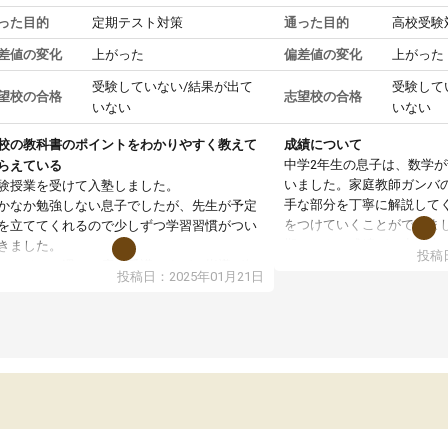
った目的
定期テスト対策
通った目的
高校受験
差値の変化
上がった
偏差値の変化
上がった
受験していない/結果が出て
受験して
望校の合格
志望校の合格
いない
いない
校の教科書のポイントをわかりやすく教えて
成績について
中学2年生の息子は、数学
らえている
いました。家庭教師ガンバ
験授業を受けて入塾しました。
手な部分を丁寧に解説して
かなか勉強しない息子でしたが、先生が予定
をつけていくことができま
を立ててくれるので少しずつ学習習慣がつい
期テストの成績が10点以上
きました。
投稿日
ても喜んでいます。
ンラインで週に一度の受講ですが、指導が無
投稿日：2025年01月21日
日も予定表に基づいて勉強したり、LINEでわ
らないところを質問できるのでとても助かっ
います。