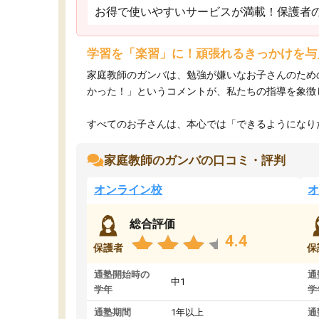
お得で使いやすいサービスが満載！保護者
学習を「楽習」に！頑張れるきっかけを与
家庭教師のガンバは、勉強が嫌いなお子さんのため
かった！」というコメントが、私たちの指導を象徴
すべてのお子さんは、本心では「できるようになりた
家庭教師のガンバの口コミ・評判
オンライン校
オ
総合評価
4.4
保護者
保
通塾開始時の
通
中1
学年
学
通塾期間
1年以上
通