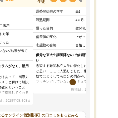
生徒
通塾開始時の学年
高3
通塾期間
4ヵ月～1年未満
1年未満
通った目的
難関私立受験対策
ト対策
偏差値の変化
上がった
かった
志望校の合格
合格した
いない/結果が出て
優秀な東大生講師陣なので信頼性や安心感が高
い
志望する難関私立大学に特化した準備をしたい
ュラムがなく、活用
と思い、ここに入塾しました。集団指導の予備
校ではどうしても自分の弱点や、志望校対策に
だけあって、指導力
マッチングしていないカリキュラムに不安を感
ラスラと解けて解説
じたからです。
庭教師ということ
投稿日：2024年02月19日
また受験のノウハウを蓄積している優秀な東大
せて指導してくれる
生講師陣をそろえていることや、完全オンライ
ラムがない。当方
：2025年08月08日
ン制というのも、ここを選んだ重要なポイント
るため、学校の教科
です。実際に入塾してみると、きめ細かいマン
な形で活用をさせて
ツーマン指導によって、自分の志望校にふさわ
間を使って進められる
よるオンライン個別指導】の口コミをもっとみる