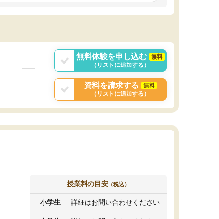
しいオリジナルのカリキュラムを提案してくれ
であれば自学自習で
ました。
1時間の代金がそれな
また24時間いつでもLINEで講師に相談できるの
用の仕方をしたかっ
で、深夜に家で勉強していて疑問や不安が生じ
これといった提案も
ても、直ぐに解消できたのは、大きなメリット
分からず辞めること
と感じました。
ていけない子にはい
無料体験を申し込む
無料
（リストに追加する）
資料を請求する
無料
（リストに追加する）
授業料の目安
（税込）
小学生
詳細はお問い合わせください