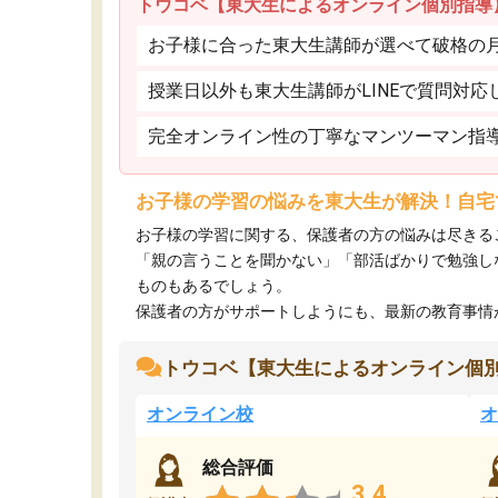
トウコベ【東大生によるオンライン個別指導
お子様に合った東大生講師が選べて破格の月額
授業日以外も東大生講師がLINEで質問対応
完全オンライン性の丁寧なマンツーマン指
お子様の学習の悩みを東大生が解決！自宅
お子様の学習に関する、保護者の方の悩みは尽きる
「親の言うことを聞かない」「部活ばかりで勉強し
ものもあるでしょう。
保護者の方がサポートしようにも、最新の教育事情がわ
トウコベ【東大生によるオンライン個
オンライン校
オ
総合評価
3.4