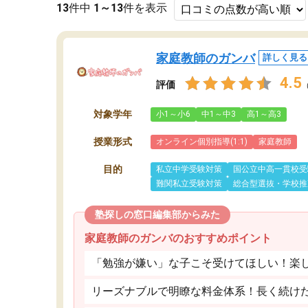
13
件中
1～13
件を表示
家庭教師のガンバ
詳しく見る
4.5
評価
対象学年
小1～小6
中1～中3
高1～高3
授業形式
オンライン個別指導(1:1)
家庭教師
目的
私立中学受験対策
国公立中高一貫校受
難関私立受験対策
総合型選抜・学校推
塾探しの窓口編集部からみた
家庭教師のガンバのおすすめポイント
「勉強が嫌い」な子こそ受けてほしい！楽
リーズナブルで明瞭な料金体系！長く続け