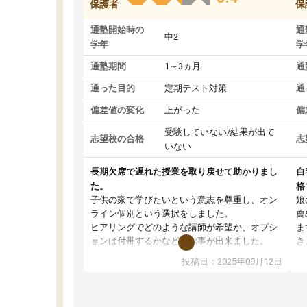
保護者
保
通塾開始時の
通
中2
学年
学
通塾期間
1～3ヵ月
通
通った目的
定期テスト対策
通
偏差値の変化
上がった
偏
受験していない/結果が出て
志望校の合格
志
いない
長期欠席で遅れた授業を取り戻せて助かりまし
自
た。
格
子供の家で学びたいという意志を尊重し、オン
娘
ライン個別という選択をしました。
薦
ヒアリングでどのような講師が希望か、オプシ
ま
ョンは付帯するかなど選ぶ事が出来ました。
き
講師とのマッチング後講師との初回ミーティン
に
投稿日：2025年09月12日
グを行い、その講師で良いか他の講師を希望す
思
るか子供との相性も見てから講師を決定する事
(
ができます。
ュ