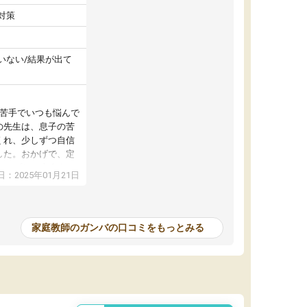
対策
いない/結果が出て
が苦手でいつも悩んで
の先生は、息子の苦
くれ、少しずつ自信
した。おかげで、定
アップし、本人もと
：2025年01月21日
家庭教師のガンバの口コミをもっとみる