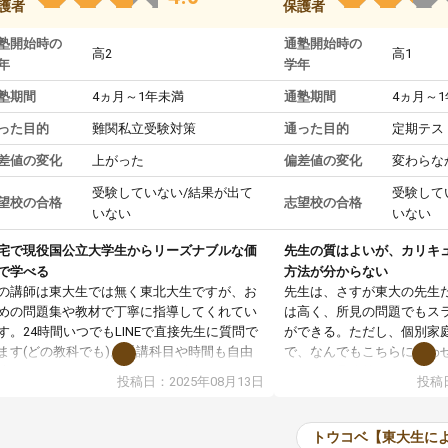
護者
保護者
塾開始時の
通塾開始時の
高2
高1
年
学年
塾期間
4ヵ月～1年未満
通塾期間
4ヵ月～
った目的
難関私立受験対策
通った目的
定期テス
差値の変化
上がった
偏差値の変化
変わらな
受験していない/結果が出て
受験して
望校の合格
志望校の合格
いない
いない
宅で現役国公立大学生からリーズナブルな価
先生の質はよいが、カリキ
で学べる
方法が分からない
の講師は東大生では無く東北大生ですが、お
先生は、さすが東大の先生
めの問題集や教材で丁寧に指導してくれてい
は高く、所見の問題でもス
す。24時間いつでもLINEで直接先生に質問で
ができる。ただし、個別家
ます(どの教科でも)。受講科目や時間も自由
で、なんでもこちらに合わ
決めれるので、個人に合った勉強ができると
のだが、具体的なカリキュ
投稿日：2025年08月13日
投稿日
います。カリキュラム相談みたいなのがあり
は、授業の先取り学習をす
有料)、受験までにどんなことをどんなスケジ
書を一緒に進めていくよう
ールでやっていくか相談したのですが、それ
いただいたが、1時間の時
トウコベ【東大生に