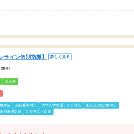
ンライン個別指導】
詳しく見る
（38件）
3
浪人生
)
験対策
高校受験対策
大学入学共通テスト対策
国公立2次試験対策
薦型選抜対策
定期テスト対策