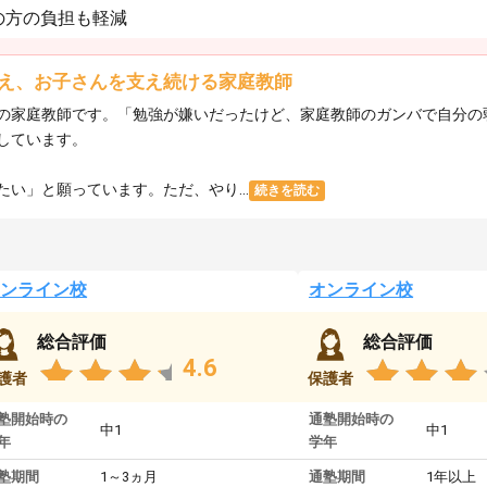
の方の負担も軽減
え、お子さんを支え続ける家庭教師
の家庭教師です。「勉強が嫌いだったけど、家庭教師のガンバで自分の
しています。
い」と願っています。ただ、やり...
続きを読む
ンライン校
オンライン校
総合評価
総合評価
4.6
護者
保護者
塾開始時の
通塾開始時の
中1
中1
年
学年
塾期間
1～3ヵ月
通塾期間
1年以上