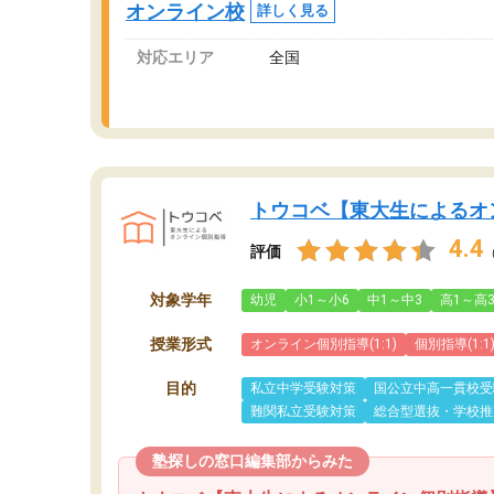
オンライン校
詳しく見る
対応エリア
全国
トウコベ【東大生によるオ
4.4
評価
対象学年
幼児
小1～小6
中1～中3
高1～高
授業形式
オンライン個別指導(1:1)
個別指導(1:1
目的
私立中学受験対策
国公立中高一貫校受
難関私立受験対策
総合型選抜・学校推
塾探しの窓口編集部からみた