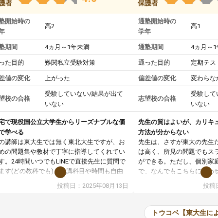
護者
保護者
塾開始時の
通塾開始時の
高2
高1
年
学年
塾期間
4ヵ月～1年未満
通塾期間
4ヵ月～
った目的
難関私立受験対策
通った目的
定期テス
差値の変化
上がった
偏差値の変化
変わらな
受験していない/結果が出て
受験して
望校の合格
志望校の合格
いない
いない
宅で現役国公立大学生からリーズナブルな価
先生の質はよいが、カリキ
で学べる
方法が分からない
の講師は東大生では無く東北大生ですが、お
先生は、さすが東大の先生
めの問題集や教材で丁寧に指導してくれてい
は高く、所見の問題でもス
す。24時間いつでもLINEで直接先生に質問で
ができる。ただし、個別家
ます(どの教科でも)。受講科目や時間も自由
で、なんでもこちらに合わ
決めれるので、個人に合った勉強ができると
のだが、具体的なカリキュ
投稿日：2025年08月13日
投稿日
います。カリキュラム相談みたいなのがあり
は、授業の先取り学習をす
有料)、受験までにどんなことをどんなスケジ
書を一緒に進めていくよう
ールでやっていくか相談したのですが、それ
いただいたが、1時間の時
トウコベ【東大生に