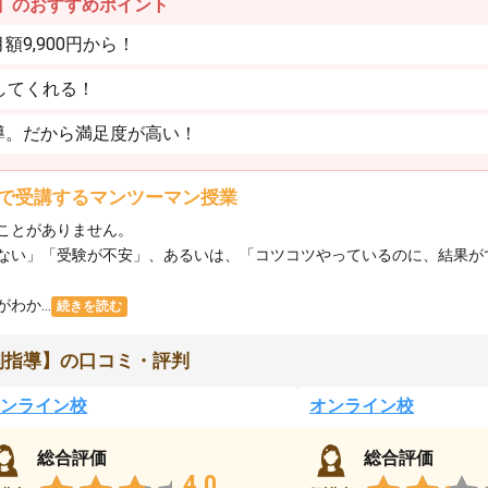
】のおすすめポイント
9,900円から！
してくれる！
導。だから満足度が高い！
で受講するマンツーマン授業
ことがありません。
ない」「受験が不安」、あるいは、「コツコツやっているのに、結果が
か...
続きを読む
別指導】の口コミ・評判
ンライン校
オンライン校
総合評価
総合評価
4.0