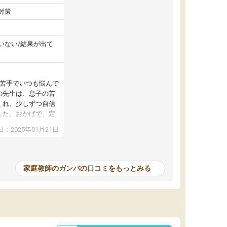
対策
いない/結果が出て
が苦手でいつも悩んで
の先生は、息子の苦
くれ、少しずつ自信
した。おかげで、定
アップし、本人もと
：2025年01月21日
家庭教師のガンバの口コミをもっとみる