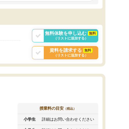
しいオリジナルのカリキュラムを提案してくれ
であれば自学自習で
ました。
1時間の代金がそれな
また24時間いつでもLINEで講師に相談できるの
用の仕方をしたかっ
で、深夜に家で勉強していて疑問や不安が生じ
これといった提案も
ても、直ぐに解消できたのは、大きなメリット
分からず辞めること
と感じました。
ていけない子にはい
無料体験を申し込む
無料
（リストに追加する）
資料を請求する
無料
（リストに追加する）
授業料の目安
（税込）
小学生
詳細はお問い合わせください