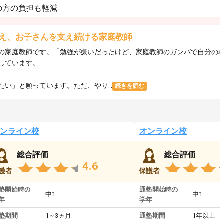
の方の負担も軽減
え、お子さんを支え続ける家庭教師
の家庭教師です。「勉強が嫌いだったけど、家庭教師のガンバで自分の
しています。
い」と願っています。ただ、やり...
続きを読む
ンライン校
オンライン校
総合評価
総合評価
4.6
護者
保護者
塾開始時の
通塾開始時の
中1
中1
年
学年
塾期間
1～3ヵ月
通塾期間
1年以上