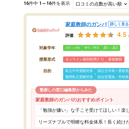
16
件中
1～16
件を表示
家庭教師のガンバ
詳しく見る
4.5
評価
対象学年
小1～小6
中1～中3
高1～高3
授業形式
オンライン個別指導(1:1)
家庭教師
目的
私立中学受験対策
国公立中高一貫校受
難関私立受験対策
総合型選抜・学校推
塾探しの窓口編集部からみた
家庭教師のガンバのおすすめポイント
「勉強が嫌い」な子こそ受けてほしい！楽
リーズナブルで明瞭な料金体系！長く続け