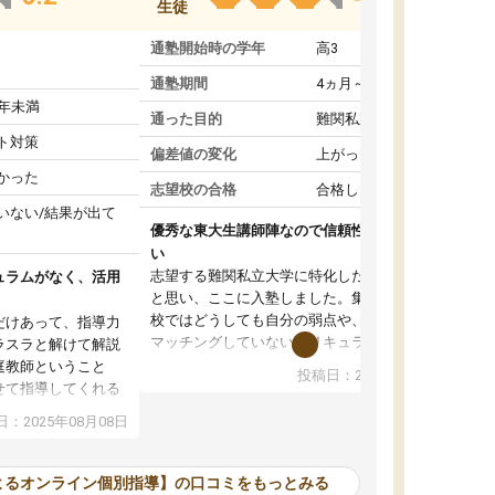
生徒
通塾開始時の学年
高3
通塾期間
4ヵ月～1年未満
1年未満
通った目的
難関私立受験対策
ト対策
偏差値の変化
上がった
かった
志望校の合格
合格した
いない/結果が出て
優秀な東大生講師陣なので信頼性や安心感が高
い
志望する難関私立大学に特化した準備をしたい
ュラムがなく、活用
と思い、ここに入塾しました。集団指導の予備
校ではどうしても自分の弱点や、志望校対策に
だけあって、指導力
マッチングしていないカリキュラムに不安を感
ラスラと解けて解説
じたからです。
庭教師ということ
投稿日：2024年02月19日
また受験のノウハウを蓄積している優秀な東大
せて指導してくれる
生講師陣をそろえていることや、完全オンライ
ラムがない。当方
：2025年08月08日
ン制というのも、ここを選んだ重要なポイント
るため、学校の教科
です。実際に入塾してみると、きめ細かいマン
な形で活用をさせて
ツーマン指導によって、自分の志望校にふさわ
間を使って進められる
よるオンライン個別指導】の口コミをもっとみる