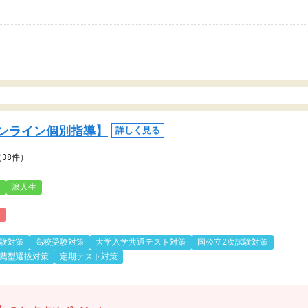
ンライン個別指導】
詳しく見る
（38件）
3
浪人生
)
験対策
高校受験対策
大学入学共通テスト対策
国公立2次試験対策
薦型選抜対策
定期テスト対策