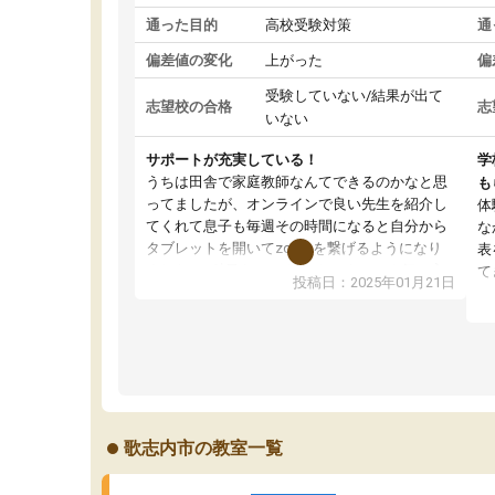
通った目的
高校受験対策
通
偏差値の変化
上がった
偏
受験していない/結果が出て
志望校の合格
志
いない
サポートが充実している！
学
うちは田舎で家庭教師なんてできるのかなと思
も
ってましたが、オンラインで良い先生を紹介し
体
てくれて息子も毎週その時間になると自分から
な
タブレットを開いてzoomを繋げるようになり
表
ました！5科目なんでもOKなのもとても気に入
て
投稿日：2025年01月21日
っています
オ
成績もだいぶ下の方でしたが、通い始めて1年ほ
い
どだった今では平均点以上の科目が増えてきま
か
した！あと1年受験まであるので無料の週末教室
て
を使用しながら頑張って欲しいと思います！
歌志内市の教室一覧