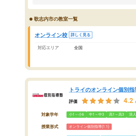
うちの子は、初回面談の講師の方で決定しまし
は
た。
内
出
歌志内市の教室一覧
オンラインツールを使用した単語帳の共有があ
な
り宿題もそちらで出される形でした。
ま
2ヶ月で担当講師の方がお辞めになると言う事で
が
オンライン校
詳しく見る
講師変更の申し出があり、あまりに短期での変
更だった為、塾に通う事にして退会しました。
対応エリア
全国
遅れも取り戻せ、授業内容や講師の方は良かっ
たと思います。
トライのオンライン個別指
4.2
評価
対象学年
小1～小6
中1～中3
高1～高3
浪
授業形式
オンライン個別指導(1:1)