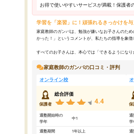
お得で使いやすいサービスが満載！保護者
学習を「楽習」に！頑張れるきっかけを与
家庭教師のガンバは、勉強が嫌いなお子さんのため
かった！」というコメントが、私たちの指導を象徴
すべてのお子さんは、本心では「できるようになりた
家庭教師のガンバの口コミ・評判
オンライン校
オ
総合評価
4.4
保護者
保
通塾開始時の
通
中1
学年
学
通塾期間
1年以上
通