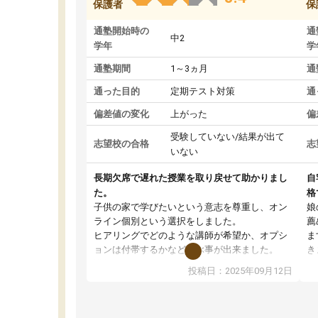
保護者
保
通塾開始時の
通
中2
学年
学
通塾期間
1～3ヵ月
通
通った目的
定期テスト対策
通
偏差値の変化
上がった
偏
受験していない/結果が出て
志望校の合格
志
いない
長期欠席で遅れた授業を取り戻せて助かりまし
自
た。
格
子供の家で学びたいという意志を尊重し、オン
娘
ライン個別という選択をしました。
薦
ヒアリングでどのような講師が希望か、オプシ
ま
ョンは付帯するかなど選ぶ事が出来ました。
き
講師とのマッチング後講師との初回ミーティン
に
投稿日：2025年09月12日
グを行い、その講師で良いか他の講師を希望す
思
るか子供との相性も見てから講師を決定する事
(
ができます。
ュ