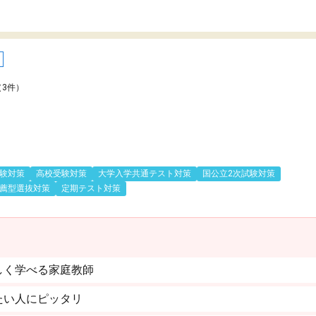
（3件）
験対策
高校受験対策
大学入学共通テスト対策
国公立2次試験対策
薦型選抜対策
定期テスト対策
しく学べる家庭教師
たい人にピッタリ