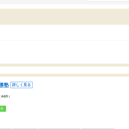
いまいち期待したものではなくふわっとした
範囲は限られており、それ
容でした。それでも明らかに本人のやる気も
進めて良いように思った。
ましたし、苦手科目が楽しくなってきたよう
りに高いため、有意義な利
ので、トウコベにお願いして良かったと思い
たが、大学生の先生からは
す。講師も合わなければチェンジできます
なく、上手い活用の仕方が
、娘は3科目ともずっと同じ先生です。
とした。学校の授業につい
いのかも。
導塾
詳しく見る
（44件）
人生