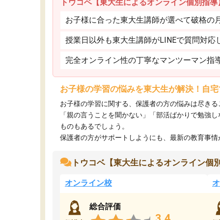
トウコベ【東大生によるオンライン個別指導
お子様に合った東大生講師が選べて破格の月額
授業日以外も東大生講師がLINEで質問対応
完全オンライン性の丁寧なマンツーマン指
お子様の学習の悩みを東大生が解決！自宅
お子様の学習に関する、保護者の方の悩みは尽きる
「親の言うことを聞かない」「部活ばかりで勉強し
ものもあるでしょう。
保護者の方がサポートしようにも、最新の教育事情がわ
トウコベ【東大生によるオンライン個
オンライン校
オ
総合評価
3.4