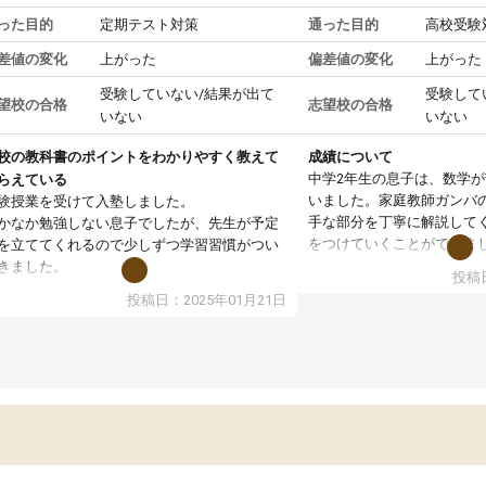
った目的
定期テスト対策
通った目的
高校受験
差値の変化
上がった
偏差値の変化
上がった
受験していない/結果が出て
受験して
望校の合格
志望校の合格
いない
いない
校の教科書のポイントをわかりやすく教えて
成績について
中学2年生の息子は、数学
らえている
いました。家庭教師ガンバ
験授業を受けて入塾しました。
手な部分を丁寧に解説して
かなか勉強しない息子でしたが、先生が予定
をつけていくことができま
を立ててくれるので少しずつ学習習慣がつい
期テストの成績が10点以上
きました。
投稿日
ても喜んでいます。
ンラインで週に一度の受講ですが、指導が無
投稿日：2025年01月21日
日も予定表に基づいて勉強したり、LINEでわ
らないところを質問できるのでとても助かっ
います。