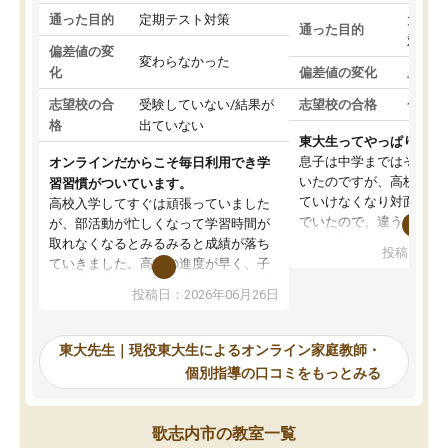
通った目的
定期テスト対策
大学入
通った目的
対策
偏差値の変
変わらなかった
化
偏差値の変化
上がっ
志望校の合
受験していない/結果が
志望校の合格
合格し
格
出ていない
東大生ってやっぱりすご
息子は中学まではそこそ
オンラインだからこそ毎日利用でき学
いたのですが、高校に入
習習慣がついています。
ていけなくなり対面の塾
高校入学してすぐは頑張っていました
でいたので、違うアプロ
が、部活動が忙しくなって学習時間が
考えて入りました。地元
取れなくなるとみるみると成績が落ち
投稿日：20
で、当初は模試でD判定
ていきました。高校の進度が早く、子
していたのですが、やは
供も家に帰って勉強の話すると嫌な反
投稿日：2026年06月26日
験勉強に詳しく、先生か
応を示します。東大先生にお願いして
受け合格できました。ま
からは効率的な計画を先生が立ててく
自習室が毎日使えていつ
れるので、親としても安心です。毎日
東大先生｜現役東大生によるオンライン家庭教師・
るのが心強かったようで
使える自習室とかもあり、わからない
個別指導の口コミをもっとみる
謝です。
ところがあれば先生が回答してくれる
のも重宝しています。
歌志内市の教室一覧