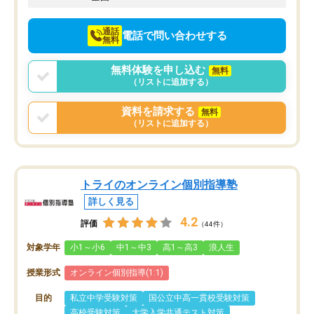
通話
電話で問い合わせする
無料
無料体験を申し込む
無料
（リストに追加する）
資料を請求する
無料
（リストに追加する）
トライのオンライン個別指導塾
詳しく見る
4.2
評価
（44件）
対象学年
小1～小6
中1～中3
高1～高3
浪人生
授業形式
オンライン個別指導(1:1)
目的
私立中学受験対策
国公立中高一貫校受験対策
高校受験対策
大学入学共通テスト対策