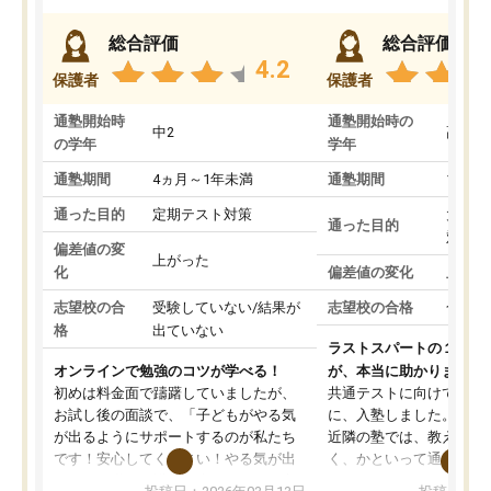
総合評価
総合評価
4.2
保護者
保護者
通塾開始時
通塾開始時の
中2
高3
の学年
学年
通塾期間
4ヵ月～1年未満
通塾期間
1～3
通った目的
定期テスト対策
大学入
通った目的
対策
偏差値の変
上がった
化
偏差値の変化
上がっ
志望校の合
受験していない/結果が
志望校の合格
合格し
格
出ていない
ラストスパートの１か月
オンラインで勉強のコツが学べる！
が、本当に助かりました
初めは料金面で躊躇していましたが、
共通テストに向けての追
お試し後の面談で、「子どもがやる気
に、入塾しました。田舎
が出るようにサポートするのが私たち
近隣の塾では、教えても
です！安心してください！やる気が出
く、かといって通うには
ないのは私たち講師の責任です」と言
が、トライならオンライ