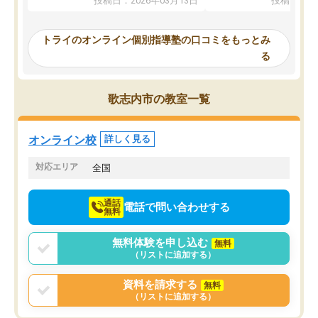
投稿日：2026年03月13日
投稿日：20
ってくださり、確かに！と考えて、思
可能なので本当に助かり
い切って入塾しました。英語が苦手だ
テストの内容重視でした
ったんですが、学生の先生から学ぶこ
らないところをピンポイ
トライのオンライン個別指導塾の口コミをもっとみ
とで、勉強のコツみたいなものをつか
頂いて、とてもわかりや
る
み、徐々に成績が上がったらいいなと
していました。一生を左
思っていました。何が今足りないのか
スト、多少お金がかかっ
を的確に指導いただき、子どももびっ
思い切って入塾してよか
歌志内市の教室一覧
くりするほど楽しんでやる気を持って
塾を受けています。狙い通り、少しず
つ成績も上がり、苦手意識も無くなっ
オンライン校
詳しく見る
てきたので、さらに苦手な数学も追加
でお願いしました。来年の高校受験に
対応エリア
全国
向けて頑張っています。
通話
電話で問い合わせする
無料
無料体験を申し込む
無料
（リストに追加する）
資料を請求する
無料
（リストに追加する）