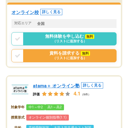
オンライン校
詳しく見る
対応エリア
全国
無料体験を申し込む
無料
（リストに追加する）
資料を請求する
無料
（リストに追加する）
atama＋ オンライン塾
詳しく見る
4.1
評価
（9件）
対象学年
中1～中2
高1～高2
授業形式
オンライン個別指導(1:1)
目的
高校受験対策
大学入学共通テスト対策