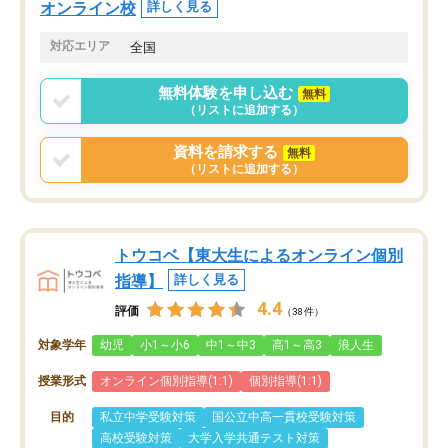
オンライン校
詳しく見る
対応エリア
全国
無料体験を申し込む
無料
（リストに追加する）
資料を請求する
無料
（リストに追加する）
トウコベ【東大生によるオンライン個別
指導】
詳しく見る
4.4
評価
（38件）
対象学年
幼児
小1～小6
中1～中3
高1～高3
浪人生
授業形式
オンライン個別指導(1:1)
個別指導(1:1)
目的
私立中学受験対策
国公立中高一貫校受験対策
高校受験対策
大学入学共通テスト対策