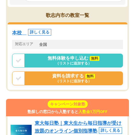
とっては難しい部分もあるのではない
しながら意欲的に取り組
かと思った。
常に効果を実感している
になった現在も大学受験
歌志内市の教室一覧
して利用しており、自信
すめできる塾です。
本校
詳しく見る
対応エリア
全国
無料体験を申し込む
無料
（リストに追加する）
資料を請求する
無料
（リストに追加する）
キャンペーン対象塾
塾探しの窓口から入塾すると
入塾金1万円OFF
東大毎日塾｜東大生から毎日指導が受け
放題のオンライン個別指導塾
詳しく見る