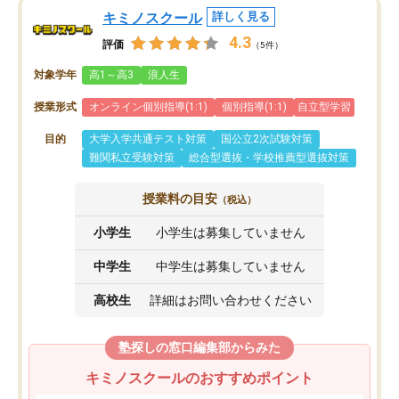
キミノスクール
詳しく見る
4.3
評価
（5件）
対象学年
高1～高3
浪人生
授業形式
オンライン個別指導(1:1)
個別指導(1:1)
自立型学習
目的
大学入学共通テスト対策
国公立2次試験対策
難関私立受験対策
総合型選抜・学校推薦型選抜対策
授業料の目安
（税込）
小学生
小学生は募集していません
中学生
中学生は募集していません
高校生
詳細はお問い合わせください
塾探しの窓口編集部からみた
キミノスクールのおすすめポイント