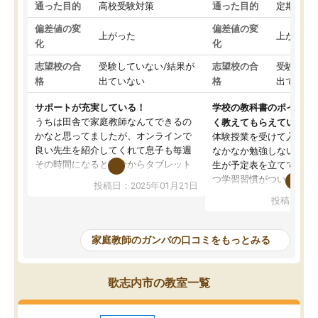
通った目的
高校受験対策
通った目的
定期テス
偏差値の変
偏差値の変
上がった
上がった
化
化
志望校の合
受験していない/結果が
志望校の合
受験して
格
出ていない
格
出ていな
サポートが充実している！
学校の教科書のポイント
うちは田舎で家庭教師なんてできるの
く教えてもらえている
かなと思ってましたが、オンラインで
体験授業を受けて入塾し
良い先生を紹介してくれて息子も毎週
なかなか勉強しない息子
その時間になると自分からタブレット
生が予定表を立ててくれ
を開いてzoomを繋げるようになりまし
つ学習習慣がついてきま
投稿日：2025年01月21日
た！5科目なんでもOKなのもとても気
オンラインで週に一度の
投稿日：20
に入っています
指導が無い日も予定表に
成績もだいぶ下の方でしたが、通い始
したり、LINEでわから
めて1年ほどだった今では平均点以上の
問できるのでとても助か
家庭教師のガンバの口コミをもっとみる
科目が増えてきました！あと1年受験ま
であるので無料の週末教室を使用しな
がら頑張って欲しいと思います！
歌志内市の教室一覧