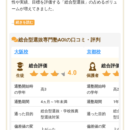
性や実績、目標を評価する「総合型選抜」の占めるボリュ
ームが増えてきました。
...
続きを読む
総合型選抜専門塾AOIの口コミ・評判
大阪校
京都校
総合評価
総合評価
4.0
生徒
保護者
通塾開始時
通塾開始時
高3
高2
の学年
の学年
通塾期間
4ヵ月～1年未満
通塾期間
1年以上
総合型選抜・学校推薦
総合型選
通った目的
通った目的
型選抜対策
型選抜対
偏差値の変
偏差値の変
上がった
上がった