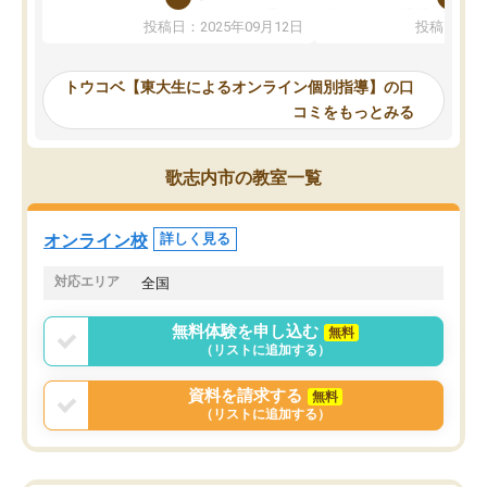
か、オプションは付帯するかなど選ぶ
教科でも)。受講科目や
投稿日：2025年09月12日
投稿日：20
事が出来ました。
めれるので、個人に合っ
講師とのマッチング後講師との初回ミ
ると思います。カリキュ
ーティングを行い、その講師で良いか
いなのがあり(有料)、受
トウコベ【東大生によるオンライン個別指導】の口
他の講師を希望するか子供との相性も
ことをどんなスケジュー
コミをもっとみる
見てから講師を決定する事ができま
くか相談したのですが、
す。
ち期待したものではなく
うちの子は、初回面談の講師の方で決
内容でした。それでも明
歌志内市の教室一覧
定しました。
やる気も出ましたし、苦
くなってきたようなので
オンラインツールを使用した単語帳の
お願いして良かったと思
オンライン校
詳しく見る
共有があり宿題もそちらで出される形
も合わなければチェンジ
でした。
娘は3科目ともずっと同
対応エリア
全国
2ヶ月で担当講師の方がお辞めになると
言う事で講師変更の申し出があり、あ
無料体験を申し込む
無料
まりに短期での変更だった為、塾に通
（リストに追加する）
う事にして退会しました。遅れも取り
戻せ、授業内容や講師の方は良かった
資料を請求する
無料
と思います。
（リストに追加する）