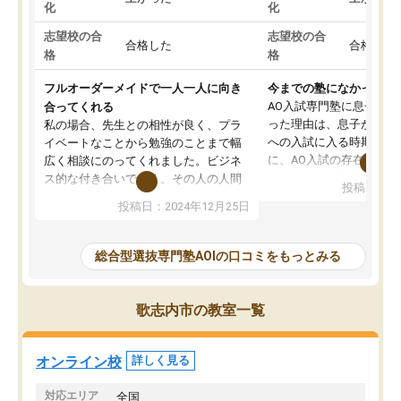
化
化
志望校の合
志望校の合
合格した
合格した
格
格
フルオーダーメイドで一人一人に向き
今までの塾になかったA
AO入試専門塾に息子を
合ってくれる
った理由は、息子が高校
私の場合、先生との相性が良く、プラ
への入試に入る時期に差
イベートなことから勉強のことまで幅
に、AO入試の存在を息
広く相談にのってくれました。ビジネ
してもその制度で合格し
ス的な付き合いでなく、その人の人間
投稿日：20
たことから、AOIに入塾
性までを適切に把握し、むきあってい
投稿日：2024年12月25日
思いました。
るなぁと強く感じることできました。
AOIでは、カウンセリン
また、他の先生の意見も聞いてみたい
で、AO入試を改めて知
と相談すると、他の先生も紹介してく
総合型選抜専門塾AOIの口コミをもっとみる
それに対しての具体的な
ださり、客観的なアドバイスもいただ
ことでした。更に子供の
くことができました（志望理由・自己
る適正等についても詳し
PR等の添削において）。そして、なに
歌志内市の教室一覧
でき、メンターの方々も
より自習室が解放されている点がよか
けてらっしゃいますので
ったです。友達と好きな時間に自習
せることができました。
し、お互いを高めあえる環境がありま
オンライン校
詳しく見る
した。
対応エリア
全国