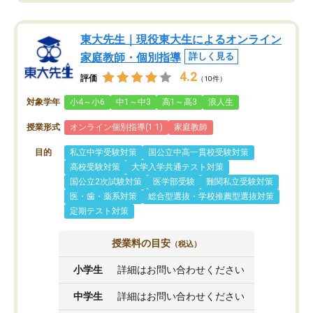
東大先生｜現役東大生によるオンライン
家庭教師・個別指導
詳しく見る
4.2
評価
（10件）
対象学年
小4～小6
中1～中3
高1～高3
浪人生
授業形式
オンライン個別指導(1:1)
家庭教師
目的
私立中学受験対策
国公立中高一貫校受験対策
高校受験対策
大学入学共通テスト対策
国公立2次試験対策
医学部受験
難関私立受験対策
医・歯・薬系対策
総合型選抜・学校推薦型選抜対策
定期テスト対策
授業料の目安
（税込）
小学生
詳細はお問い合わせください
中学生
詳細はお問い合わせください