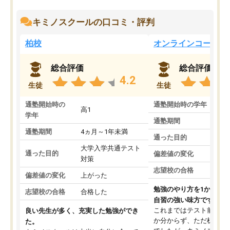
キミノスクールの口コミ・評判
柏校
オンラインコース
総合評価
総合評価
4.2
生徒
生徒
通塾開始時の
通塾開始時の学年
中
高1
学年
通塾期間
通塾期間
4ヵ月～1年未満
通った目的
大学入学共通テスト
通った目的
偏差値の変化
対策
志望校の合格
偏差値の変化
上がった
勉強のやり方を1から教
志望校の合格
合格した
自習の強い味方です。
これまではテスト前に何
良い先生が多く、充実した勉強ができ
か分からず、ただ机に座
た。