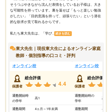
そうつぶやきながら沈んだ表情をしているお子様は、大き
な可能性を持っています。裏を返せば「もっと楽しい勉強
がしたい」「目的意識を持って、頑張りたい」という潜在
的な欲求が見て取れるからです。
私たち東大先生は、「学び...
続きを読む
東大先生｜現役東大生によるオンライン家庭
教師・個別指導の口コミ・評判
オンライン校
オンライン校
総合評価
総合評価
4.4
保護者
保護者
通塾開始時
通塾開始時の
高1
高3
の学年
学年
通塾期間
4ヵ月～1年未満
通塾期間
4ヵ月