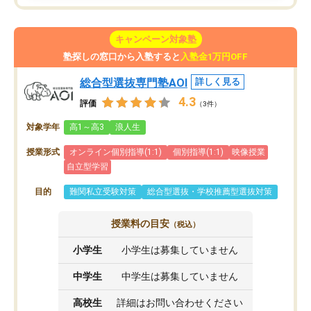
キャンペーン対象塾
塾探しの窓口から入塾すると
入塾金1万円OFF
総合型選抜専門塾AOI
詳しく見る
4.3
評価
（3件）
対象学年
高1～高3
浪人生
授業形式
オンライン個別指導(1:1)
個別指導(1:1)
映像授業
自立型学習
目的
難関私立受験対策
総合型選抜・学校推薦型選抜対策
授業料の目安
（税込）
小学生
小学生は募集していません
中学生
中学生は募集していません
高校生
詳細はお問い合わせください