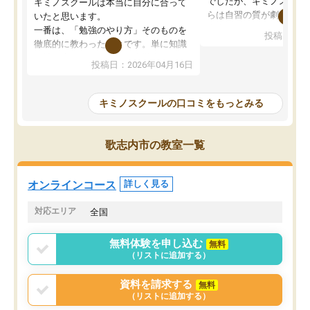
でしたが、キミノスクー
キミノスクールは本当に自分に合って
らは自習の質が劇的に変
いたと思います。
先生が毎日何をすべきか
一番は、「勉強のやり方」そのものを
投稿日：20
を明確にしてくれるので
徹底的に教わったことです。単に知識
ずに学習に取り組めるよ
を詰め込むのではなく、自学自習の習
投稿日：2026年04月16日
が一番の収穫です。
慣が身につくよう並走してくれるの
授業で教えてもらうとい
で、通塾日以外も机に向かうのが苦で
の仕方をコーチングして
はなくなりました。
キミノスクールの口コミをもっとみる
ルなので、家での学習習
身につきました。結果と
講師の方との距離も近く、親身なコー
た英語の偏差値が10以上
チングのおかげで、停滞期もモチベー
歌志内市の教室一覧
していた公立高校に無事
ションを維持できました。「やらされ
た。自分から学ぶ姿勢を
る勉強」から「目標のための勉強」へ
たい家庭には本当におす
意識が変わったことが、目標校への合
オンラインコース
詳しく見る
思います。
格に繋がったと思います。
対応エリア
全国
無料体験を申し込む
無料
（リストに追加する）
資料を請求する
無料
（リストに追加する）