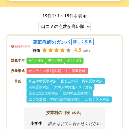
19
件中
1～19
件を表示
家庭教師のガンバ
詳しく見る
4.5
評価
（3件）
対象学年
小1～小6
中1～中3
高1～高3
授業形式
オンライン個別指導(1:1)
家庭教師
目的
私立中学受験対策
国公立中高一貫校受験対策
高校受験対策
大学入学共通テスト対策
国公立2次試験対策
難関私立受験対策
総合型選抜・学校推薦型選抜対策
定期テスト対策
授業料の目安
（税込）
小学生
詳細はお問い合わせください