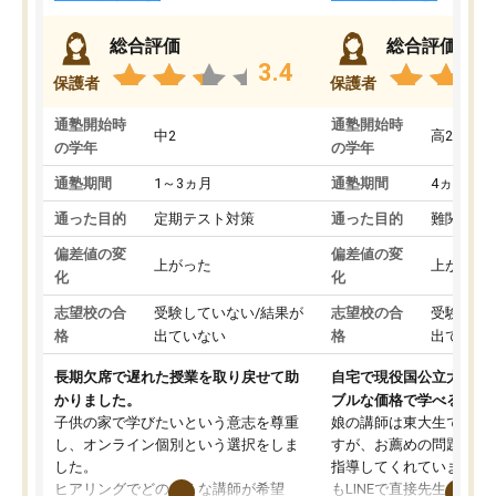
総合評価
総合評価
3.4
保護者
保護者
通塾開始時
通塾開始時
中2
高2
の学年
の学年
通塾期間
1～3ヵ月
通塾期間
4ヵ月～1
通った目的
定期テスト対策
通った目的
難関私立
偏差値の変
偏差値の変
上がった
上がった
化
化
志望校の合
受験していない/結果が
志望校の合
受験して
格
出ていない
格
出ていな
長期欠席で遅れた授業を取り戻せて助
自宅で現役国公立大学生
かりました。
ブルな価格で学べる
子供の家で学びたいという意志を尊重
娘の講師は東大生では無
し、オンライン個別という選択をしま
すが、お薦めの問題集や
した。
指導してくれています。2
ヒアリングでどのような講師が希望
もLINEで直接先生に質問