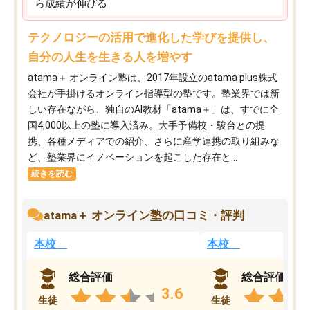
ら成績が伸びる
テクノロジーの活用で進化した学びを提供し、
自分の人生を生きる人を増やす
atama＋ オンライン塾は、2017年設立のatama plus株式
会社が手掛けるオンライン指導型の塾です。塾業界では新
しい存在ながら、独自のAI教材「atama＋」は、すでに全
国4,000以上の塾に導入済み。大手予備校・駿台との提
携、各種メディアでの紹介、さらに産学連携の取り組みな
ど、塾業界にイノベーションを起こした存在と...
続きを読む
atama＋ オンライン塾の口コミ・評判
本校
本校
総合評価
総合評価
3.6
生徒
生徒