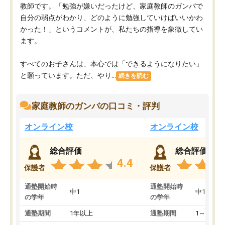
教師です。「勉強が嫌いだったけど、家庭教師のガンバで
自分の弱点がわかり、どのように勉強していけばいいかわ
かった！」というコメントが、私たちの指導を象徴してい
ます。
すべてのお子さんは、本心では「できるようになりたい」
と願っています。ただ、やり...
続きを読む
家庭教師のガンバの口コミ・評判
オンライン校
オンライン校
総合評価
総合評価
4.4
保護者
保護者
通塾開始時
通塾開始時
中1
中1
の学年
の学年
通塾期間
1年以上
通塾期間
1～3ヵ月