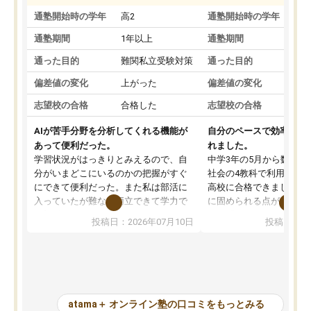
通塾開始時の学年
高2
通塾開始時の学年
中
通塾期間
1年以上
通塾期間
通った目的
難関私立受験対策
通った目的
偏差値の変化
上がった
偏差値の変化
志望校の合格
合格した
志望校の合格
AIが苦手分野を分析してくれる機能が
自分のペースで効率よく
あって便利だった。
れました。
学習状況がはっきりとみえるので、自
中学3年の5月から数学・
分がいまどこにいるのかの把握がすぐ
社会の4教科で利用し、偏
にできて便利だった。また私は部活に
高校に合格できました。
入っていたが難なく両立できて学力で
に固められる点が魅力で
も部活でも結果を残すことができてよ
れる「ウォームアップ」
投稿日：2026年07月10日
投稿日：20
かった。また問題演習の際に、自分が
項目のおかげで、手軽に
一度間違えた問題を繰り返し学習でき
せられます。何度も間違
たので苦手だった英語の克服につなが
「特訓」項目で徹底的に
った点もよかった。ただAIをアピール
め、苦手克服に非常に役
して活用するのは良かった点もあった
また、その日の勉強時間
が、自分で自分の管理ができない人に
元数が可視化されるので
atama＋ オンライン塾の口コミをもっとみる