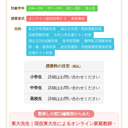
対象学年
小4～小6
中1～中3
高1～高3
浪人生
授業形式
オンライン個別指導(1:1)
家庭教師
目的
私立中学受験対策
国公立中高一貫校受験対策
高校受験対策
大学入学共通テスト対策
国公立2次試験対策
医学部受験
難関私立受験対策
医・歯・薬系対策
総合型選抜・学校推薦型選抜対策
定期テスト対策
授業料の目安
（税込）
小学生
詳細はお問い合わせください
中学生
詳細はお問い合わせください
高校生
詳細はお問い合わせください
塾探しの窓口編集部からみた
東大先生｜現役東大生によるオンライン家庭教師・