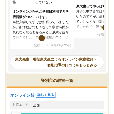
格
出ていない
東大生ってやっぱりすご
息子は中学まではそこそ
オンラインだからこそ毎日利用でき学
いたのですが、高校に入
習習慣がついています。
ていけなくなり対面の塾
高校入学してすぐは頑張っていました
でいたので、違うアプロ
が、部活動が忙しくなって学習時間が
考えて入りました。地元
取れなくなるとみるみると成績が落ち
投稿日：20
で、当初は模試でD判定
ていきました。高校の進度が早く、子
していたのですが、やは
供も家に帰って勉強の話すると嫌な反
投稿日：2026年06月26日
験勉強に詳しく、先生か
応を示します。東大先生にお願いして
受け合格できました。ま
からは効率的な計画を先生が立ててく
自習室が毎日使えていつ
れるので、親としても安心です。毎日
東大先生｜現役東大生によるオンライン家庭教師・
るのが心強かったようで
使える自習室とかもあり、わからない
個別指導の口コミをもっとみる
謝です。
ところがあれば先生が回答してくれる
のも重宝しています。
登別市の教室一覧
オンライン校
詳しく見る
対応エリア
全国