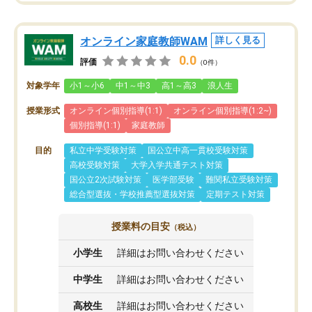
オンライン家庭教師WAM
詳しく見る
0.0
評価
（0件）
対象学年
小1～小6
中1～中3
高1～高3
浪人生
授業形式
オンライン個別指導(1:1)
オンライン個別指導(1:2~)
個別指導(1:1)
家庭教師
目的
私立中学受験対策
国公立中高一貫校受験対策
高校受験対策
大学入学共通テスト対策
国公立2次試験対策
医学部受験
難関私立受験対策
総合型選抜・学校推薦型選抜対策
定期テスト対策
授業料の目安
（税込）
小学生
詳細はお問い合わせください
中学生
詳細はお問い合わせください
高校生
詳細はお問い合わせください