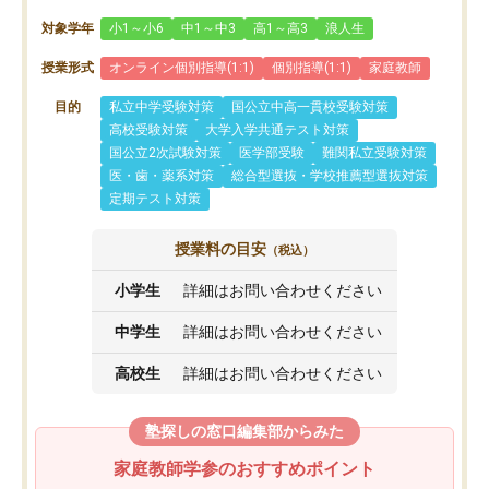
対象学年
小1～小6
中1～中3
高1～高3
浪人生
授業形式
オンライン個別指導(1:1)
個別指導(1:1)
家庭教師
目的
私立中学受験対策
国公立中高一貫校受験対策
高校受験対策
大学入学共通テスト対策
国公立2次試験対策
医学部受験
難関私立受験対策
医・歯・薬系対策
総合型選抜・学校推薦型選抜対策
定期テスト対策
授業料の目安
（税込）
小学生
詳細はお問い合わせください
中学生
詳細はお問い合わせください
高校生
詳細はお問い合わせください
塾探しの窓口編集部からみた
家庭教師学参のおすすめポイント