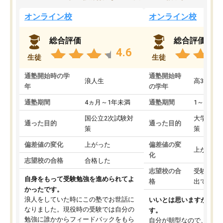
オンライン校
オンライン校
総合評価
総合評価
4.6
生徒
生徒
通塾開始時の学
通塾開始時
浪人生
高3
年
の学年
通塾期間
4ヵ月～1年未満
通塾期間
1～3ヵ月
国公立2次試験対
大学入学
通った目的
通った目的
策
策
偏差値の変化
上がった
偏差値の変
上がった
化
志望校の合格
合格した
志望校の合
受験して
自身をもって受験勉強を進められてよ
格
出ていな
かったです。
浪人をしていた時にこの塾でお世話に
いいとは思いますが、料
なりました。現役時の受験では自分の
す。
勉強に誰かからフィードバックをもら
自分が朝型なので、自習