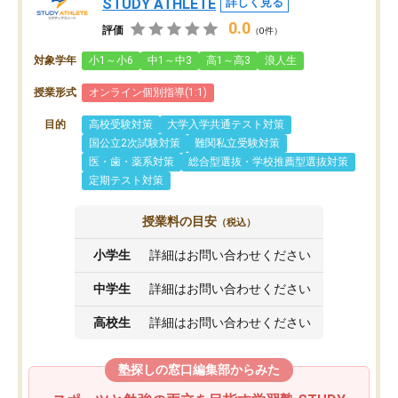
STUDY ATHLETE
詳しく見る
0.0
評価
（0件）
対象学年
小1～小6
中1～中3
高1～高3
浪人生
授業形式
オンライン個別指導(1:1)
目的
高校受験対策
大学入学共通テスト対策
国公立2次試験対策
難関私立受験対策
医・歯・薬系対策
総合型選抜・学校推薦型選抜対策
定期テスト対策
授業料の目安
（税込）
小学生
詳細はお問い合わせください
中学生
詳細はお問い合わせください
高校生
詳細はお問い合わせください
塾探しの窓口編集部からみた