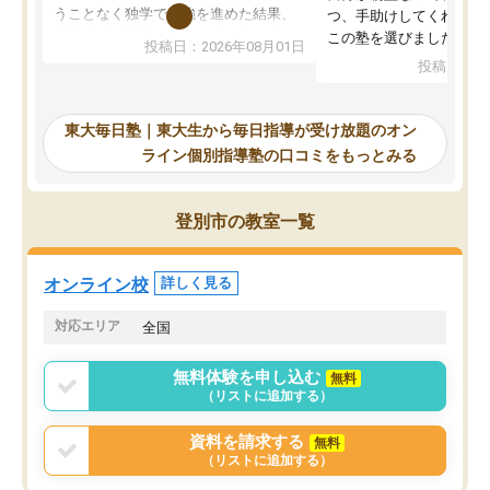
うことなく独学で勉強を進めた結果、
つ、手助けしてくれる設
入試本番に地歴の学習が間に合わず不
この塾を選びました。
投稿日：2026年08月01日
合格となってしまいました。その経験
投稿日：20
を踏まえ、浪人が決まった際に勉強計
画を考えてもらえる塾を探した結果、
東大毎日塾にたどり着きました。学習
東大毎日塾｜東大生から毎日指導が受け放題のオン
の長期計画や日々の勉強のやり方につ
ライン個別指導塾の口コミをもっとみる
いて客観的なアドバイスをいただけた
ので、自信をもって受験勉強を進める
ことができました。自分のように勉強
登別市の教室一覧
のやり方や進捗管理で苦労している方
には特におすすめしたい塾です。
オンライン校
詳しく見る
対応エリア
全国
無料体験を申し込む
無料
（リストに追加する）
資料を請求する
無料
（リストに追加する）