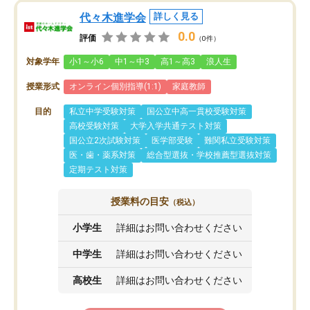
代々木進学会
詳しく見る
0.0
評価
（0件）
対象学年
小1～小6
中1～中3
高1～高3
浪人生
授業形式
オンライン個別指導(1:1)
家庭教師
目的
私立中学受験対策
国公立中高一貫校受験対策
高校受験対策
大学入学共通テスト対策
国公立2次試験対策
医学部受験
難関私立受験対策
医・歯・薬系対策
総合型選抜・学校推薦型選抜対策
定期テスト対策
授業料の目安
（税込）
小学生
詳細はお問い合わせください
中学生
詳細はお問い合わせください
高校生
詳細はお問い合わせください