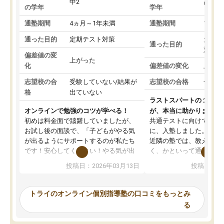
中2
高3
の学年
学年
通塾期間
4ヵ月～1年未満
通塾期間
1～3
通った目的
定期テスト対策
大学入
通った目的
対策
偏差値の変
上がった
化
偏差値の変化
上がっ
志望校の合
受験していない/結果が
志望校の合格
合格し
格
出ていない
ラストスパートの１か月
オンラインで勉強のコツが学べる！
が、本当に助かりました
初めは料金面で躊躇していましたが、
共通テストに向けての追
お試し後の面談で、「子どもがやる気
に、入塾しました。田舎
が出るようにサポートするのが私たち
近隣の塾では、教えても
です！安心してください！やる気が出
く、かといって通うには
ないのは私たち講師の責任です」と言
が、トライならオンライ
投稿日：2026年03月13日
投稿日：20
ってくださり、確かに！と考えて、思
可能なので本当に助かり
い切って入塾しました。英語が苦手だ
テストの内容重視でした
ったんですが、学生の先生から学ぶこ
らないところをピンポイ
トライのオンライン個別指導塾の口コミをもっとみ
とで、勉強のコツみたいなものをつか
頂いて、とてもわかりや
る
み、徐々に成績が上がったらいいなと
していました。一生を左
思っていました。何が今足りないのか
スト、多少お金がかかっ