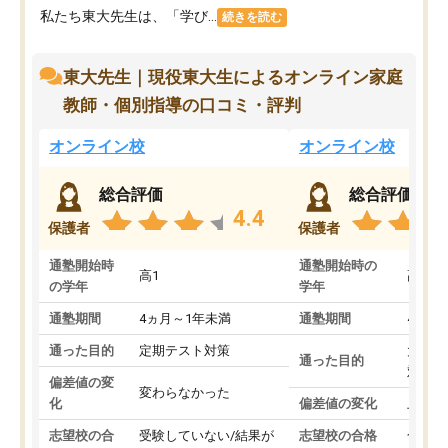
私たち東大先生は、「学び...
続きを読む
東大先生｜現役東大生によるオンライン家庭
教師・個別指導の口コミ・評判
オンライン校
オンライン校
総合評価
総合評価
4.4
保護者
保護者
通塾開始時
通塾開始時の
高1
高3
の学年
学年
通塾期間
4ヵ月～1年未満
通塾期間
4ヵ月
通った目的
定期テスト対策
大学入
通った目的
対策
偏差値の変
変わらなかった
化
偏差値の変化
上がっ
志望校の合
受験していない/結果が
志望校の合格
合格し