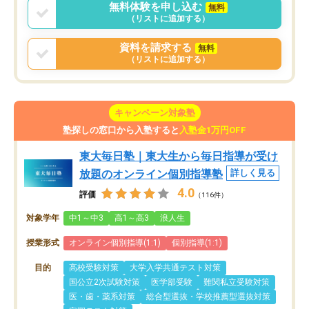
無料体験を申し込む
無料
（リストに追加する）
資料を請求する
無料
（リストに追加する）
キャンペーン対象塾
塾探しの窓口から入塾すると
入塾金1万円OFF
東大毎日塾｜東大生から毎日指導が受け
放題のオンライン個別指導塾
詳しく見る
4.0
評価
（116件）
対象学年
中1～中3
高1～高3
浪人生
授業形式
オンライン個別指導(1:1)
個別指導(1:1)
目的
高校受験対策
大学入学共通テスト対策
国公立2次試験対策
医学部受験
難関私立受験対策
医・歯・薬系対策
総合型選抜・学校推薦型選抜対策