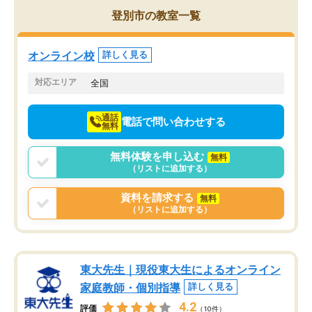
を的確に指導いただき、子どももびっ
思い切って入塾してよか
登別市の教室一覧
くりするほど楽しんでやる気を持って
塾を受けています。狙い通り、少しず
つ成績も上がり、苦手意識も無くなっ
オンライン校
詳しく見る
てきたので、さらに苦手な数学も追加
でお願いしました。来年の高校受験に
対応エリア
全国
向けて頑張っています。
通話
電話で問い合わせする
無料
無料体験を申し込む
無料
（リストに追加する）
資料を請求する
無料
（リストに追加する）
東大先生｜現役東大生によるオンライン
家庭教師・個別指導
詳しく見る
4.2
評価
（10件）