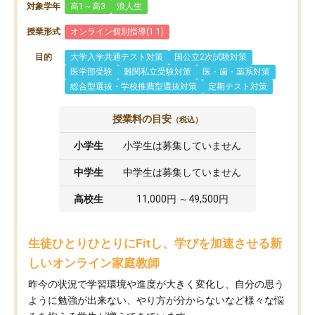
対象学年
高1～高3
浪人生
授業形式
オンライン個別指導(1:1)
目的
大学入学共通テスト対策
国公立2次試験対策
医学部受験
難関私立受験対策
医・歯・薬系対策
総合型選抜・学校推薦型選抜対策
定期テスト対策
授業料の目安
（税込）
小学生
小学生は募集していません
中学生
中学生は募集していません
高校生
11,000円 ～49,500円
生徒ひとりひとりにFitし、学びを加速させる新
しいオンライン家庭教師
昨今の状況で学習環境や進度が大きく変化し、自分の思う
ように勉強が出来ない、やり方が分からないなど様々な悩