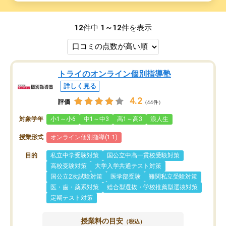
12
件中
1～12
件を表示
トライのオンライン個別指導塾
詳しく見る
4.2
評価
（44件）
対象学年
小1～小6
中1～中3
高1～高3
浪人生
授業形式
オンライン個別指導(1:1)
目的
私立中学受験対策
国公立中高一貫校受験対策
高校受験対策
大学入学共通テスト対策
国公立2次試験対策
医学部受験
難関私立受験対策
医・歯・薬系対策
総合型選抜・学校推薦型選抜対策
定期テスト対策
授業料の目安
（税込）