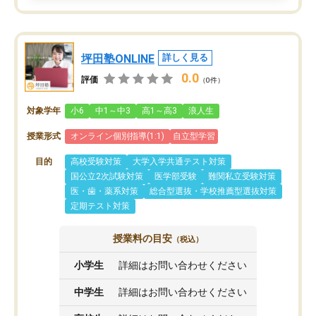
坪田塾ONLINE
詳しく見る
0.0
評価
（0件）
対象学年
小6
中1～中3
高1～高3
浪人生
授業形式
オンライン個別指導(1:1)
自立型学習
目的
高校受験対策
大学入学共通テスト対策
国公立2次試験対策
医学部受験
難関私立受験対策
医・歯・薬系対策
総合型選抜・学校推薦型選抜対策
定期テスト対策
授業料の目安
（税込）
小学生
詳細はお問い合わせください
中学生
詳細はお問い合わせください