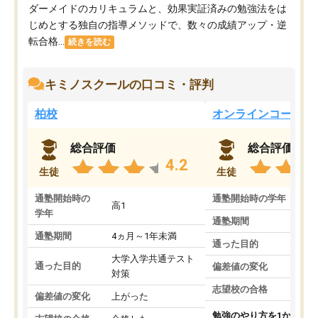
ダーメイドのカリキュラムと、効果実証済みの勉強法をは
じめとする独自の指導メソッドで、数々の成績アップ・逆
転合格...
続きを読む
キミノスクールの口コミ・評判
柏校
オンラインコース
総合評価
総合評価
4.2
生徒
生徒
通塾開始時の
通塾開始時の学年
中
高1
学年
通塾期間
通塾期間
4ヵ月～1年未満
通った目的
大学入学共通テスト
通った目的
偏差値の変化
対策
志望校の合格
偏差値の変化
上がった
勉強のやり方を1から教