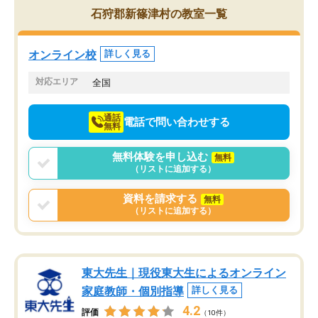
を的確に指導いただき、子どももびっ
思い切って入塾してよか
石狩郡新篠津村の教室一覧
くりするほど楽しんでやる気を持って
塾を受けています。狙い通り、少しず
つ成績も上がり、苦手意識も無くなっ
オンライン校
詳しく見る
てきたので、さらに苦手な数学も追加
でお願いしました。来年の高校受験に
対応エリア
全国
向けて頑張っています。
通話
電話で問い合わせする
無料
無料体験を申し込む
無料
（リストに追加する）
資料を請求する
無料
（リストに追加する）
東大先生｜現役東大生によるオンライン
家庭教師・個別指導
詳しく見る
4.2
評価
（10件）