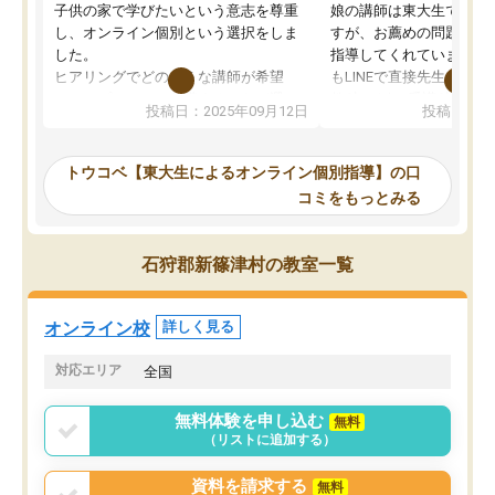
子供の家で学びたいという意志を尊重
娘の講師は東大生では無
し、オンライン個別という選択をしま
すが、お薦めの問題集や
した。
指導してくれています。2
ヒアリングでどのような講師が希望
もLINEで直接先生に質問
か、オプションは付帯するかなど選ぶ
教科でも)。受講科目や
投稿日：2025年09月12日
投稿日：20
事が出来ました。
めれるので、個人に合っ
講師とのマッチング後講師との初回ミ
ると思います。カリキュ
ーティングを行い、その講師で良いか
いなのがあり(有料)、受
トウコベ【東大生によるオンライン個別指導】の口
他の講師を希望するか子供との相性も
ことをどんなスケジュー
コミをもっとみる
見てから講師を決定する事ができま
くか相談したのですが、
す。
ち期待したものではなく
うちの子は、初回面談の講師の方で決
内容でした。それでも明
石狩郡新篠津村の教室一覧
定しました。
やる気も出ましたし、苦
くなってきたようなので
オンラインツールを使用した単語帳の
お願いして良かったと思
オンライン校
詳しく見る
共有があり宿題もそちらで出される形
も合わなければチェンジ
でした。
娘は3科目ともずっと同
対応エリア
全国
2ヶ月で担当講師の方がお辞めになると
言う事で講師変更の申し出があり、あ
無料体験を申し込む
無料
まりに短期での変更だった為、塾に通
（リストに追加する）
う事にして退会しました。遅れも取り
戻せ、授業内容や講師の方は良かった
資料を請求する
無料