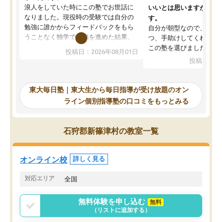
浪人をしていた時にこの塾でお世話に
いいとは思いますが、料
なりました。現役時の受験では自分の
す。
勉強に誰かからフィードバックをもら
自分が朝型なので、自習
うことなく独学で勉強を進めた結果、
つ、手助けしてくれる設
入試本番に地歴の学習が間に合わず不
この塾を選びました。
投稿日：2026年08月01日
合格となってしまいました。その経験
投稿日：20
を踏まえ、浪人が決まった際に勉強計
画を考えてもらえる塾を探した結果、
東大毎日塾にたどり着きました。学習
東大毎日塾｜東大生から毎日指導が受け放題のオン
の長期計画や日々の勉強のやり方につ
ライン個別指導塾の口コミをもっとみる
いて客観的なアドバイスをいただけた
ので、自信をもって受験勉強を進める
ことができました。自分のように勉強
石狩郡新篠津村の教室一覧
のやり方や進捗管理で苦労している方
には特におすすめしたい塾です。
オンライン校
詳しく見る
対応エリア
全国
無料体験を申し込む
無料
（リストに追加する）