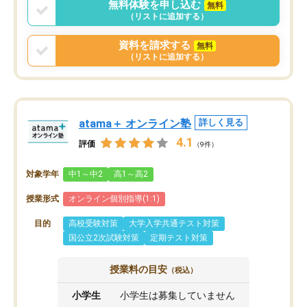
無料体験を申し込む
無料
（リストに追加する）
資料を請求する
無料
（リストに追加する）
atama＋ オンライン塾
詳しく見る
4.1
評価
（9件）
対象学年
中1～中2
高1～高2
授業形式
オンライン個別指導(1:1)
目的
高校受験対策
大学入学共通テスト対策
国公立2次試験対策
定期テスト対策
授業料の目安
（税込）
小学生
小学生は募集していません