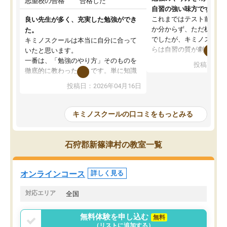
志望校の合格
合格した
自習の強い味方です。
これまではテスト前に何
良い先生が多く、充実した勉強ができ
か分からず、ただ机に座
た。
でしたが、キミノスクー
キミノスクールは本当に自分に合って
らは自習の質が劇的に変
いたと思います。
先生が毎日何をすべきか
一番は、「勉強のやり方」そのものを
投稿日：20
を明確にしてくれるので
徹底的に教わったことです。単に知識
ずに学習に取り組めるよ
を詰め込むのではなく、自学自習の習
投稿日：2026年04月16日
が一番の収穫です。
慣が身につくよう並走してくれるの
授業で教えてもらうとい
で、通塾日以外も机に向かうのが苦で
の仕方をコーチングして
はなくなりました。
キミノスクールの口コミをもっとみる
ルなので、家での学習習
身につきました。結果と
講師の方との距離も近く、親身なコー
た英語の偏差値が10以上
チングのおかげで、停滞期もモチベー
石狩郡新篠津村の教室一覧
していた公立高校に無事
ションを維持できました。「やらされ
た。自分から学ぶ姿勢を
る勉強」から「目標のための勉強」へ
たい家庭には本当におす
意識が変わったことが、目標校への合
オンラインコース
詳しく見る
思います。
格に繋がったと思います。
対応エリア
全国
無料体験を申し込む
無料
（リストに追加する）