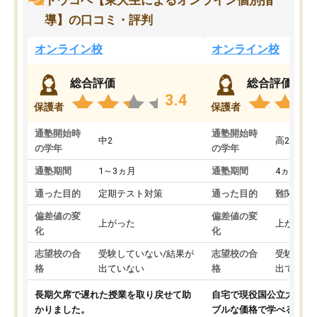
トウコベ【東大生によるオンライン個別指
導】の口コミ・評判
オンライン校
オンライン校
総合評価
総合評価
3.4
保護者
保護者
通塾開始時
通塾開始時
中2
高2
の学年
の学年
通塾期間
1～3ヵ月
通塾期間
4ヵ月～1
通った目的
定期テスト対策
通った目的
難関私立
偏差値の変
偏差値の変
上がった
上がった
化
化
志望校の合
受験していない/結果が
志望校の合
受験して
格
出ていない
格
出ていな
長期欠席で遅れた授業を取り戻せて助
自宅で現役国公立大学生
かりました。
ブルな価格で学べる