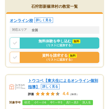
がら頑張って欲しいと思います！
石狩郡新篠津村の教室一覧
オンライン校
詳しく見る
対応エリア
全国
無料体験を申し込む
無料
（リストに追加する）
資料を請求する
無料
（リストに追加する）
トウコベ【東大生によるオンライン個別
指導】
詳しく見る
4.4
評価
（38件）
対象学年
幼児
小1～小6
中1～中3
高1～高3
浪人生