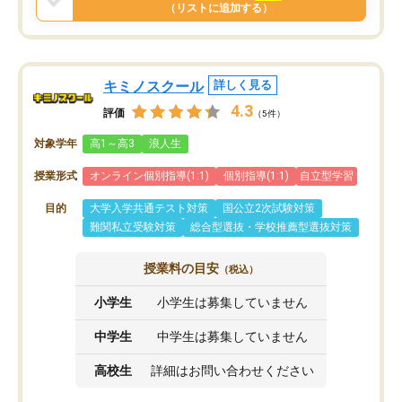
と思います。
（リストに追加する）
キミノスクール
詳しく見る
4.3
評価
（5件）
対象学年
高1～高3
浪人生
授業形式
オンライン個別指導(1:1)
個別指導(1:1)
自立型学習
目的
大学入学共通テスト対策
国公立2次試験対策
難関私立受験対策
総合型選抜・学校推薦型選抜対策
授業料の目安
（税込）
小学生
小学生は募集していません
中学生
中学生は募集していません
高校生
詳細はお問い合わせください