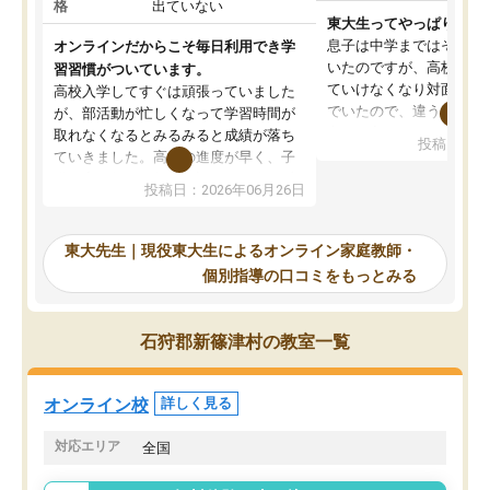
格
出ていない
東大生ってやっぱりすご
息子は中学まではそこそ
オンラインだからこそ毎日利用でき学
いたのですが、高校に入
習習慣がついています。
ていけなくなり対面の塾
高校入学してすぐは頑張っていました
でいたので、違うアプロ
が、部活動が忙しくなって学習時間が
考えて入りました。地元
取れなくなるとみるみると成績が落ち
投稿日：20
で、当初は模試でD判定
ていきました。高校の進度が早く、子
していたのですが、やは
供も家に帰って勉強の話すると嫌な反
投稿日：2026年06月26日
験勉強に詳しく、先生か
応を示します。東大先生にお願いして
受け合格できました。ま
からは効率的な計画を先生が立ててく
自習室が毎日使えていつ
れるので、親としても安心です。毎日
東大先生｜現役東大生によるオンライン家庭教師・
るのが心強かったようで
使える自習室とかもあり、わからない
個別指導の口コミをもっとみる
謝です。
ところがあれば先生が回答してくれる
のも重宝しています。
石狩郡新篠津村の教室一覧
オンライン校
詳しく見る
対応エリア
全国