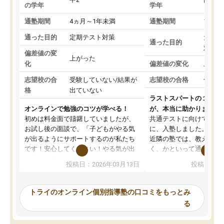
の学年
学年
通塾期間
4ヵ月～1年未満
通塾期間
1～3
通った目的
定期テスト対策
大学入
通った目的
対策
偏差値の変
上がった
化
偏差値の変化
上がっ
志望校の合
受験していない/結果が
志望校の合格
合格し
格
出ていない
ラストスパートの１か月
オンラインで勉強のコツが学べる！
が、本当に助かりました
初めは料金面で躊躇していましたが、
共通テストに向けての追
お試し後の面談で、「子どもがやる気
に、入塾しました。田舎
が出るようにサポートするのが私たち
近隣の塾では、教えても
です！安心してください！やる気が出
く、かといって通うには
ないのは私たち講師の責任です」と言
が、トライならオンライ
投稿日：2026年03月13日
投稿日：20
ってくださり、確かに！と考えて、思
可能なので本当に助かり
い切って入塾しました。英語が苦手だ
テストの内容重視でした
ったんですが、学生の先生から学ぶこ
らないところをピンポイ
トライのオンライン個別指導塾の口コミをもっとみ
とで、勉強のコツみたいなものをつか
頂いて、とてもわかりや
る
み、徐々に成績が上がったらいいなと
していました。一生を左
思っていました。何が今足りないのか
スト、多少お金がかかっ