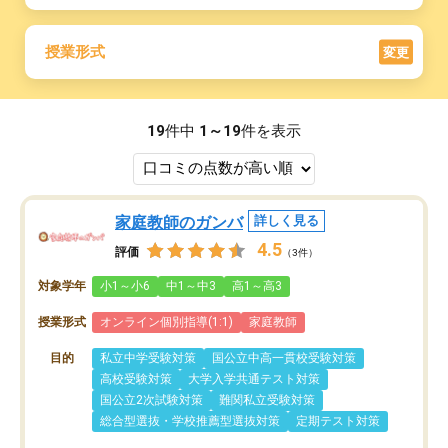
授業形式
変更
19
件中
1～19
件を表示
家庭教師のガンバ
詳しく見る
4.5
評価
（3件）
対象学年
小1～小6
中1～中3
高1～高3
授業形式
オンライン個別指導(1:1)
家庭教師
目的
私立中学受験対策
国公立中高一貫校受験対策
高校受験対策
大学入学共通テスト対策
国公立2次試験対策
難関私立受験対策
総合型選抜・学校推薦型選抜対策
定期テスト対策