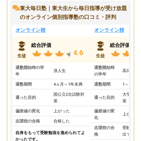
東大毎日塾｜東大生から毎日指導が受け放題
のオンライン個別指導塾の口コミ・評判
オンライン校
オンライン校
総合評価
総合評価
4.6
生徒
生徒
通塾開始時の学
通塾開始時
浪人生
高3
年
の学年
通塾期間
4ヵ月～1年未満
通塾期間
1～3ヵ月
国公立2次試験対
大学入学
通った目的
通った目的
策
策
偏差値の変化
上がった
偏差値の変
上がった
化
志望校の合格
合格した
志望校の合
受験して
自身をもって受験勉強を進められてよ
格
出ていな
かったです。