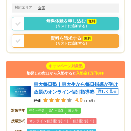
対応エリア
全国
無料体験を申し込む
無料
（リストに追加する）
資料を請求する
無料
（リストに追加する）
キャンペーン対象塾
塾探しの窓口から入塾すると
入塾金1万円OFF
東大毎日塾｜東大生から毎日指導が受け
放題のオンライン個別指導塾
詳しく見る
4.0
評価
（116件）
対象学年
中1～中3
高1～高3
浪人生
授業形式
オンライン個別指導(1:1)
個別指導(1:1)