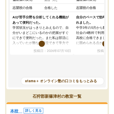
志望校の合格
合格した
志望校の合格
AIが苦手分野を分析してくれる機能が
自分のペースで効率よく
あって便利だった。
れました。
学習状況がはっきりとみえるので、自
中学3年の5月から数学・
分がいまどこにいるのかの把握がすぐ
社会の4教科で利用し、偏
にできて便利だった。また私は部活に
高校に合格できました。
入っていたが難なく両立できて学力で
に固められる点が魅力で
も部活でも結果を残すことができてよ
れる「ウォームアップ」
投稿日：2026年07月10日
投稿日：20
かった。また問題演習の際に、自分が
項目のおかげで、手軽に
一度間違えた問題を繰り返し学習でき
せられます。何度も間違
たので苦手だった英語の克服につなが
「特訓」項目で徹底的に
った点もよかった。ただAIをアピール
め、苦手克服に非常に役
して活用するのは良かった点もあった
また、その日の勉強時間
が、自分で自分の管理ができない人に
元数が可視化されるので
atama＋ オンライン塾の口コミをもっとみる
とっては難しい部分もあるのではない
しながら意欲的に取り組
かと思った。
常に効果を実感している
になった現在も大学受験
石狩郡新篠津村の教室一覧
して利用しており、自信
すめできる塾です。
本校
詳しく見る