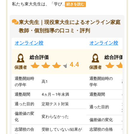
私たち東大先生は、「学び...
続きを読む
東大先生｜現役東大生によるオンライン家庭
教師・個別指導の口コミ・評判
オンライン校
オンライン校
総合評価
総合評価
4.4
保護者
保護者
通塾開始時
通塾開始時の
高1
高3
の学年
学年
通塾期間
4ヵ月～1年未満
通塾期間
4ヵ月
通った目的
定期テスト対策
大学入
通った目的
対策
偏差値の変
変わらなかった
化
偏差値の変化
上がっ
志望校の合
受験していない/結果が
志望校の合格
合格し