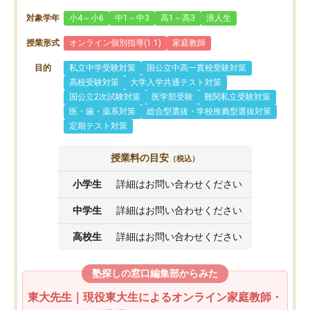
対象学年
小4～小6
中1～中3
高1～高3
浪人生
授業形式
オンライン個別指導(1:1)
家庭教師
目的
私立中学受験対策
国公立中高一貫校受験対策
高校受験対策
大学入学共通テスト対策
国公立2次試験対策
医学部受験
難関私立受験対策
医・歯・薬系対策
総合型選抜・学校推薦型選抜対策
定期テスト対策
授業料の目安
（税込）
小学生
詳細はお問い合わせください
中学生
詳細はお問い合わせください
高校生
詳細はお問い合わせください
塾探しの窓口編集部からみた
東大先生｜現役東大生によるオンライン家庭教師・