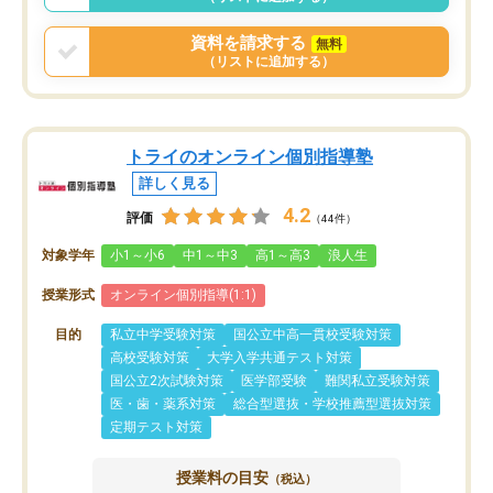
資料を請求する
無料
（リストに追加する）
トライのオンライン個別指導塾
詳しく見る
4.2
評価
（44件）
対象学年
小1～小6
中1～中3
高1～高3
浪人生
授業形式
オンライン個別指導(1:1)
目的
私立中学受験対策
国公立中高一貫校受験対策
高校受験対策
大学入学共通テスト対策
国公立2次試験対策
医学部受験
難関私立受験対策
医・歯・薬系対策
総合型選抜・学校推薦型選抜対策
定期テスト対策
授業料の目安
（税込）