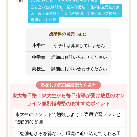
目的
高校受験対策
大学入学共通テスト対策
国公立2次試験対策
医学部受験
難関私立受験対策
医・歯・薬系対策
総合型選抜・学校推薦型選抜対策
定期テスト対策
授業料の目安
（税込）
小学生
小学生は募集していません
中学生
詳細はお問い合わせください
高校生
詳細はお問い合わせください
塾探しの窓口編集部からみた
東大毎日塾｜東大生から毎日指導が受け放題のオン
ライン個別指導塾のおすすめポイント
東大生のメソッドで勉強しよう！専用学習プランと
徹底的な管理
「勉強せざるを得ない」環境に追い込んでくれる工