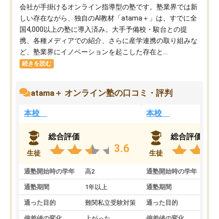
会社が手掛けるオンライン指導型の塾です。塾業界では新
しい存在ながら、独自のAI教材「atama＋」は、すでに全
国4,000以上の塾に導入済み。大手予備校・駿台との提
携、各種メディアでの紹介、さらに産学連携の取り組みな
ど、塾業界にイノベーションを起こした存在と...
続きを読む
atama＋ オンライン塾の口コミ・評判
本校
本校
総合評価
総合評価
3.6
生徒
生徒
通塾開始時の学年
高2
通塾開始時の学年
中
通塾期間
1年以上
通塾期間
通った目的
難関私立受験対策
通った目的
偏差値の変化
上がった
偏差値の変化