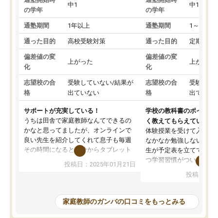
中1
中1
の学年
の学年
通塾期間
1年以上
通塾期間
1～3ヵ月
通った目的
高校受験対策
通った目的
定期テス
偏差値の変
偏差値の変
上がった
上がった
化
化
志望校の合
受験していない/結果が
志望校の合
受験して
格
出ていない
格
出ていな
サポートが充実している！
学校の教科書のポイント
うちは田舎で家庭教師なんてできるの
く教えてもらえている
かなと思ってましたが、オンラインで
体験授業を受けて入塾し
良い先生を紹介してくれて息子も毎週
なかなか勉強しない息子
その時間になると自分からタブレット
生が予定表を立ててくれ
を開いてzoomを繋げるようになりまし
つ学習習慣がついてきま
投稿日：2025年01月21日
た！5科目なんでもOKなのもとても気
オンラインで週に一度の
投稿日：20
に入っています
指導が無い日も予定表に
成績もだいぶ下の方でしたが、通い始
したり、LINEでわから
めて1年ほどだった今では平均点以上の
問できるのでとても助か
家庭教師のガンバの口コミをもっとみる
科目が増えてきました！あと1年受験ま
であるので無料の週末教室を使用しな