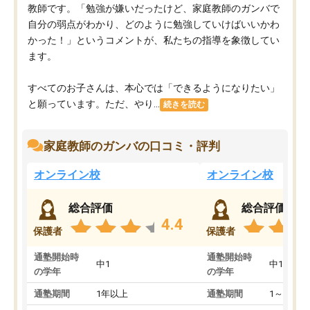
教師です。「勉強が嫌いだったけど、家庭教師のガンバで
自分の弱点がわかり、どのように勉強していけばいいかわ
かった！」というコメントが、私たちの指導を象徴してい
ます。
すべてのお子さんは、本心では「できるようになりたい」
と願っています。ただ、やり...
続きを読む
家庭教師のガンバの口コミ・評判
オンライン校
オンライン校
総合評価
総合評価
4.4
保護者
保護者
通塾開始時
通塾開始時
中1
中1
の学年
の学年
通塾期間
1年以上
通塾期間
1～3ヵ月