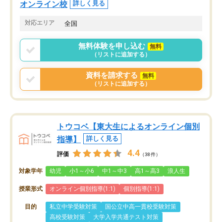
オンライン校
詳しく見る
対応エリア
全国
無料体験を申し込む
無料
（リストに追加する）
資料を請求する
無料
（リストに追加する）
トウコベ【東大生によるオンライン個別
指導】
詳しく見る
4.4
評価
（38件）
対象学年
幼児
小1～小6
中1～中3
高1～高3
浪人生
授業形式
オンライン個別指導(1:1)
個別指導(1:1)
目的
私立中学受験対策
国公立中高一貫校受験対策
高校受験対策
大学入学共通テスト対策