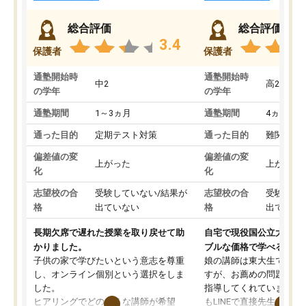
総合評価
総合評価
3.4
保護者
保護者
通塾開始時
通塾開始時
中2
高2
の学年
の学年
通塾期間
1～3ヵ月
通塾期間
4ヵ月～1
通った目的
定期テスト対策
通った目的
難関私立
偏差値の変
偏差値の変
上がった
上がった
化
化
志望校の合
受験していない/結果が
志望校の合
受験して
格
出ていない
格
出ていな
長期欠席で遅れた授業を取り戻せて助
自宅で現役国公立大学生
かりました。
ブルな価格で学べる
子供の家で学びたいという意志を尊重
娘の講師は東大生では無
し、オンライン個別という選択をしま
すが、お薦めの問題集や
した。
指導してくれています。2
ヒアリングでどのような講師が希望
もLINEで直接先生に質問