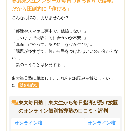
専属東大生メンターが毎日つきっきりで指導。
だから圧倒的に「伸びる」
こんなお悩み、ありませんか？
「部活やスマホに夢中で、勉強しない…」
「このままで受験に間に合うのか不安…」
「真面目にやっているのに、なぜか伸びない…」
「課題が多すぎて、何から手をつければいいのか分からな
い…」
「親の言うことは反発する…」
東大毎日塾に相談して、これらのお悩みを解決していっ
た...
続きを読む
東大毎日塾｜東大生から毎日指導が受け放題
のオンライン個別指導塾の口コミ・評判
オンライン校
オンライン校