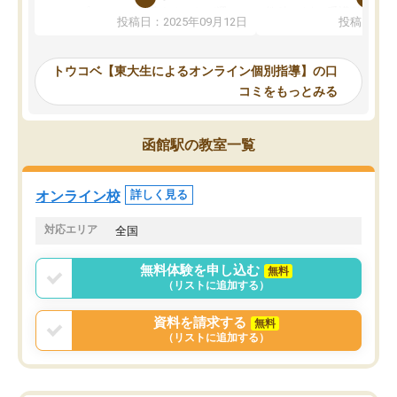
か、オプションは付帯するかなど選ぶ
教科でも)。受講科目や
投稿日：2025年09月12日
投稿日：20
事が出来ました。
めれるので、個人に合っ
講師とのマッチング後講師との初回ミ
ると思います。カリキュ
ーティングを行い、その講師で良いか
いなのがあり(有料)、受
トウコベ【東大生によるオンライン個別指導】の口
他の講師を希望するか子供との相性も
ことをどんなスケジュー
コミをもっとみる
見てから講師を決定する事ができま
くか相談したのですが、
す。
ち期待したものではなく
うちの子は、初回面談の講師の方で決
内容でした。それでも明
函館駅の教室一覧
定しました。
やる気も出ましたし、苦
くなってきたようなので
オンラインツールを使用した単語帳の
お願いして良かったと思
オンライン校
詳しく見る
共有があり宿題もそちらで出される形
も合わなければチェンジ
でした。
娘は3科目ともずっと同
対応エリア
全国
2ヶ月で担当講師の方がお辞めになると
言う事で講師変更の申し出があり、あ
無料体験を申し込む
無料
まりに短期での変更だった為、塾に通
（リストに追加する）
う事にして退会しました。遅れも取り
戻せ、授業内容や講師の方は良かった
資料を請求する
無料
と思います。
（リストに追加する）