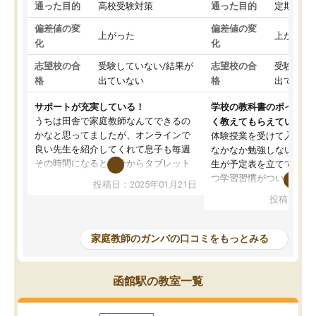
通った目的
高校受験対策
通った目的
定期テス
偏差値の変
偏差値の変
上がった
上がった
化
化
志望校の合
受験していない/結果が
志望校の合
受験して
格
出ていない
格
出ていな
サポートが充実している！
学校の教科書のポイント
うちは田舎で家庭教師なんてできるの
く教えてもらえている
かなと思ってましたが、オンラインで
体験授業を受けて入塾し
良い先生を紹介してくれて息子も毎週
なかなか勉強しない息子
その時間になると自分からタブレット
生が予定表を立ててくれ
を開いてzoomを繋げるようになりまし
つ学習習慣がついてきま
投稿日：2025年01月21日
た！5科目なんでもOKなのもとても気
オンラインで週に一度の
投稿日：20
に入っています
指導が無い日も予定表に
成績もだいぶ下の方でしたが、通い始
したり、LINEでわから
めて1年ほどだった今では平均点以上の
問できるのでとても助か
家庭教師のガンバの口コミをもっとみる
科目が増えてきました！あと1年受験ま
であるので無料の週末教室を使用しな
がら頑張って欲しいと思います！
函館駅の教室一覧