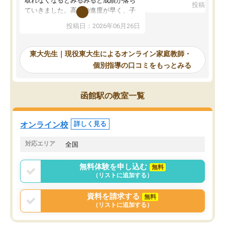
取れなくなるとみるみると成績が落ち
投稿日：20
で、当初は模試でD判定
ていきました。高校の進度が早く、子
していたのですが、やは
供も家に帰って勉強の話すると嫌な反
投稿日：2026年06月26日
験勉強に詳しく、先生か
応を示します。東大先生にお願いして
受け合格できました。ま
からは効率的な計画を先生が立ててく
自習室が毎日使えていつ
れるので、親としても安心です。毎日
東大先生｜現役東大生によるオンライン家庭教師・
るのが心強かったようで
使える自習室とかもあり、わからない
個別指導の口コミをもっとみる
謝です。
ところがあれば先生が回答してくれる
のも重宝しています。
函館駅の教室一覧
オンライン校
詳しく見る
対応エリア
全国
無料体験を申し込む
無料
（リストに追加する）
資料を請求する
無料
（リストに追加する）