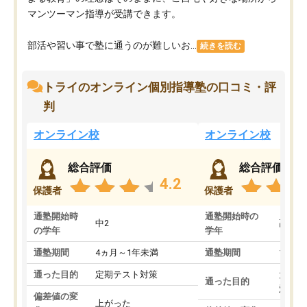
マンツーマン指導が受講できます。
部活や習い事で塾に通うのが難しいお...
続きを読む
トライのオンライン個別指導塾の口コミ・評
判
オンライン校
オンライン校
総合評価
総合評価
4.2
保護者
保護者
通塾開始時
通塾開始時の
中2
高3
の学年
学年
通塾期間
4ヵ月～1年未満
通塾期間
1～3
通った目的
定期テスト対策
大学入
通った目的
対策
偏差値の変
上がった