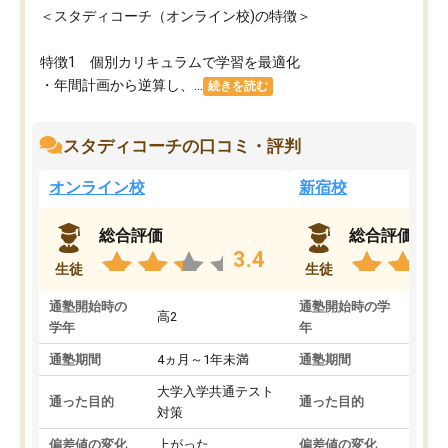
＜スタディコーチ（オンライン校)の特徴＞
特徴1 個別カリキュラムで学習を最適化
・年間計画から逆算し、...
続きを読む
スタディコーチの口コミ・評判
オンライン校
新宿校
総合評価
総合評価
3.4
生徒
生徒
通塾開始時の
通塾開始時の学
高2
高2
学年
年
通塾期間
4ヵ月～1年未満
通塾期間
1～
大学入学共通テスト
国公
通った目的
通った目的
対策
策
偏差値の変化
上がった
偏差値の変化
変わ