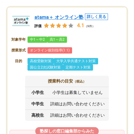
atama＋ オンライン塾
詳しく見る
4.1
評価
（9件）
対象学年
中1～中2
高1～高2
授業形式
オンライン個別指導(1:1)
目的
高校受験対策
大学入学共通テスト対策
国公立2次試験対策
定期テスト対策
授業料の目安
（税込）
小学生
小学生は募集していません
中学生
詳細はお問い合わせください
高校生
詳細はお問い合わせください
塾探しの窓口編集部からみた