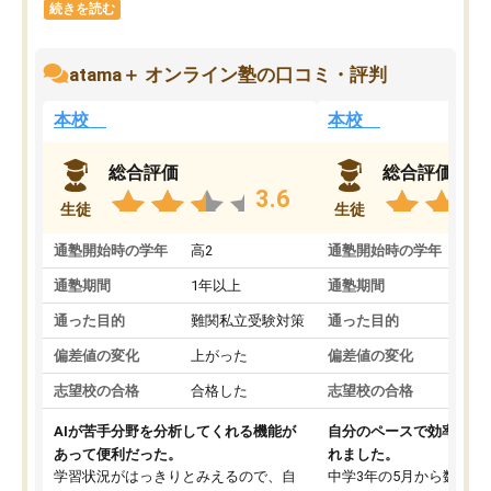
続きを読む
atama＋ オンライン塾の口コミ・評判
本校
本校
総合評価
総合評価
3.6
生徒
生徒
通塾開始時の学年
高2
通塾開始時の学年
中
通塾期間
1年以上
通塾期間
通った目的
難関私立受験対策
通った目的
偏差値の変化
上がった
偏差値の変化
志望校の合格
合格した
志望校の合格
AIが苦手分野を分析してくれる機能が
自分のペースで効率よく
あって便利だった。
れました。
学習状況がはっきりとみえるので、自
中学3年の5月から数学・