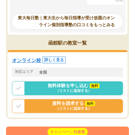
を踏まえ、浪人が決まった際に勉強計
画を考えてもらえる塾を探した結果、
東大毎日塾にたどり着きました。学習
東大毎日塾｜東大生から毎日指導が受け放題のオン
の長期計画や日々の勉強のやり方につ
ライン個別指導塾の口コミをもっとみる
いて客観的なアドバイスをいただけた
ので、自信をもって受験勉強を進める
ことができました。自分のように勉強
函館駅の教室一覧
のやり方や進捗管理で苦労している方
には特におすすめしたい塾です。
オンライン校
詳しく見る
対応エリア
全国
無料体験を申し込む
無料
（リストに追加する）
資料を請求する
無料
（リストに追加する）
キャンペーン対象塾