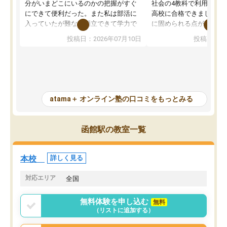
分がいまどこにいるのかの把握がすぐ
社会の4教科で利用し、偏
にできて便利だった。また私は部活に
高校に合格できました。
入っていたが難なく両立できて学力で
に固められる点が魅力で
も部活でも結果を残すことができてよ
れる「ウォームアップ」
投稿日：2026年07月10日
投稿日：20
かった。また問題演習の際に、自分が
項目のおかげで、手軽に
一度間違えた問題を繰り返し学習でき
せられます。何度も間違
たので苦手だった英語の克服につなが
「特訓」項目で徹底的に
った点もよかった。ただAIをアピール
め、苦手克服に非常に役
して活用するのは良かった点もあった
また、その日の勉強時間
が、自分で自分の管理ができない人に
元数が可視化されるので
atama＋ オンライン塾の口コミをもっとみる
とっては難しい部分もあるのではない
しながら意欲的に取り組
かと思った。
常に効果を実感している
になった現在も大学受験
函館駅の教室一覧
して利用しており、自信
すめできる塾です。
本校
詳しく見る
対応エリア
全国
無料体験を申し込む
無料
（リストに追加する）