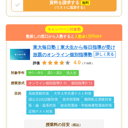
資料を請求する
無料
（リストに追加する）
キャンペーン対象塾
塾探しの窓口から入塾すると
入塾金1万円OFF
東大毎日塾｜東大生から毎日指導が受け
放題のオンライン個別指導塾
詳しく見る
4.0
評価
（116件）
対象学年
中1～中3
高1～高3
浪人生
授業形式
オンライン個別指導(1:1)
個別指導(1:1)
目的
高校受験対策
大学入学共通テスト対策
国公立2次試験対策
医学部受験
難関私立受験対策
医・歯・薬系対策
総合型選抜・学校推薦型選抜対策
定期テスト対策
授業料の目安
（税込）