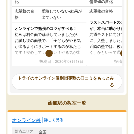
化
偏差値の変化
上がっ
志望校の合
受験していない/結果が
志望校の合格
合格し
格
出ていない
ラストスパートの１か月
オンラインで勉強のコツが学べる！
が、本当に助かりました
初めは料金面で躊躇していましたが、
共通テストに向けての追
お試し後の面談で、「子どもがやる気
に、入塾しました。田舎
が出るようにサポートするのが私たち
近隣の塾では、教えても
です！安心してください！やる気が出
く、かといって通うには
ないのは私たち講師の責任です」と言
が、トライならオンライ
投稿日：2026年03月13日
投稿日：20
ってくださり、確かに！と考えて、思
可能なので本当に助かり
い切って入塾しました。英語が苦手だ
テストの内容重視でした
ったんですが、学生の先生から学ぶこ
らないところをピンポイ
トライのオンライン個別指導塾の口コミをもっとみ
とで、勉強のコツみたいなものをつか
頂いて、とてもわかりや
る
み、徐々に成績が上がったらいいなと
していました。一生を左
思っていました。何が今足りないのか
スト、多少お金がかかっ
を的確に指導いただき、子どももびっ
思い切って入塾してよか
函館駅の教室一覧
くりするほど楽しんでやる気を持って
塾を受けています。狙い通り、少しず
つ成績も上がり、苦手意識も無くなっ
オンライン校
詳しく見る
てきたので、さらに苦手な数学も追加
でお願いしました。来年の高校受験に
対応エリア
全国