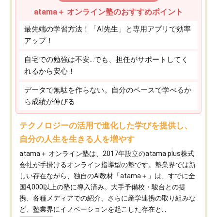
atama＋ オンライン塾のおすすめポイント
最先端の学習方法！「AI先生」と専用アプリで効率
アップ！
自宅での勉強は不安…でも、担任がサポートしてく
れるから安心！
データで無駄を作らない。自分のペースで学べるか
ら成績が伸びる
テクノロジーの活用で進化した学びを提供し、
自分の人生を生きる人を増やす
atama＋ オンライン塾は、2017年設立のatama plus株式
会社が手掛けるオンライン指導型の塾です。塾業界では新
しい存在ながら、独自のAI教材「atama＋」は、すでに全
国4,000以上の塾に導入済み。大手予備校・駿台との提
携、各種メディアでの紹介、さらに産学連携の取り組みな
ど、塾業界にイノベーションを起こした存在と...