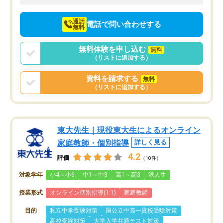
向けて頑張っています。
通話
電話で問い合わせする
無料
無料体験を申し込む
無料
（リストに追加する）
資料を請求する
無料
（リストに追加する）
東大先生｜現役東大生によるオンライン
家庭教師・個別指導
詳しく見る
4.2
評価
（10件）
対象学年
小4～小6
中1～中3
高1～高3
浪人生
授業形式
オンライン個別指導(1:1)
家庭教師
目的
私立中学受験対策
国公立中高一貫校受験対策
高校受験対策
大学入学共通テスト対策