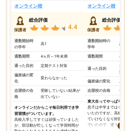
オンライン校
オンライン校
総合評価
総合評価
4.4
保護者
保護者
通塾開始時
通塾開始時の
高1
高3
の学年
学年
通塾期間
4ヵ月～1年未満
通塾期間
4ヵ月
通った目的
定期テスト対策
大学入
通った目的
対策
偏差値の変
変わらなかった
化
偏差値の変化
上がっ
志望校の合
受験していない/結果が
志望校の合格
合格し
格
出ていない
東大生ってやっぱりすご
息子は中学まではそこそ
オンラインだからこそ毎日利用でき学
いたのですが、高校に入
習習慣がついています。
ていけなくなり対面の塾
高校入学してすぐは頑張っていました
でいたので、違うアプロ
が、部活動が忙しくなって学習時間が
考えて入りました。地元