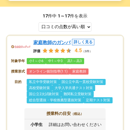
17
件中
1～17
件を表示
家庭教師のガンバ
詳しく見る
4.5
評価
（3件）
対象学年
小1～小6
中1～中3
高1～高3
授業形式
オンライン個別指導(1:1)
家庭教師
目的
私立中学受験対策
国公立中高一貫校受験対策
高校受験対策
大学入学共通テスト対策
国公立2次試験対策
難関私立受験対策
総合型選抜・学校推薦型選抜対策
定期テスト対策
授業料の目安
（税込）
小学生
詳細はお問い合わせください