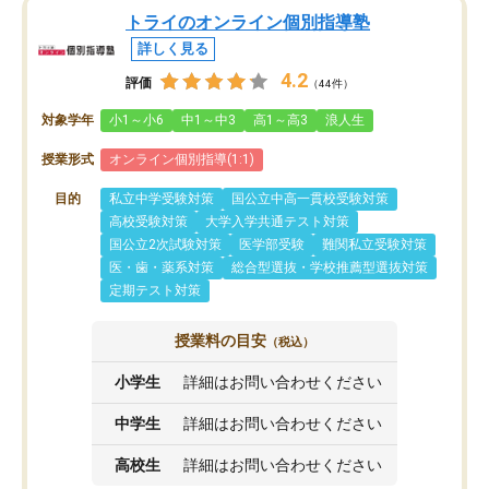
トライのオンライン個別指導塾
詳しく見る
4.2
評価
（44件）
対象学年
小1～小6
中1～中3
高1～高3
浪人生
授業形式
オンライン個別指導(1:1)
目的
私立中学受験対策
国公立中高一貫校受験対策
高校受験対策
大学入学共通テスト対策
国公立2次試験対策
医学部受験
難関私立受験対策
医・歯・薬系対策
総合型選抜・学校推薦型選抜対策
定期テスト対策
授業料の目安
（税込）
小学生
詳細はお問い合わせください
中学生
詳細はお問い合わせください
高校生
詳細はお問い合わせください