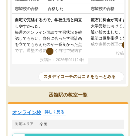
志望校の合格
合格した
志望校の合格
合格
自宅で完結するので、学校生活と両立
流石に料金が高すぎる
大学受験に向けて、高2
しやすかった。
通い始めました。
毎週のオンライン面談で学習状況を確
最初は個別指導でなく、
認してもらい、自分に合った学習計画
成や進捗の管理のみのコ
を立ててもらえたのが一番良かった点
ていましたが、あまり効
です。通塾の必要がなく自宅で完結す
投稿日：20
じ個別指導コースに変更
るため、学校や部活と両立しやすかっ
投稿日：2026年01月24日
講師には早稲田大学生の
たです。コーチが現役大学生で相談し
れましたが、はっきり言
やすく、勉強面だけでなく受験期の不
性が良くなかったです。
安も気軽に話せました。勉強習慣が身
スタディコーチの口コミをもっとみる
モチベーションが上がら
についたと感じています。また、チャ
にやめてしまいました。
ットで質問できるのも便利でした。一
追加で料金を払うことで
人では迷いがちだった受験勉強を、最
函館駅の教室一覧
方に変更することも可能
後まで続けられたのはこの塾のおかげ
の方の予定が空いていな
だと思います。
そもそも月謝が高い塾な
オンライン校
詳しく見る
人には合わないと思いま
総合してあまりお勧めで
対応エリア
全国
りませんでした。
唯一、塾内の設備だけは