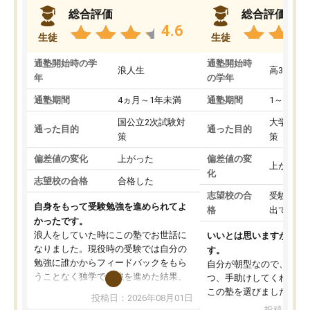
総合評価
総合評価
4.6
生徒
生徒
通塾開始時の学
通塾開始時
浪人生
高3
年
の学年
通塾期間
4ヵ月～1年未満
通塾期間
1～3ヵ月
国公立2次試験対
大学入学
通った目的
通った目的
策
策
偏差値の変化
上がった
偏差値の変
上がった
化
志望校の合格
合格した
志望校の合
受験して
自身をもって受験勉強を進められてよ
格
出ていな
かったです。
浪人をしていた時にこの塾でお世話に
いいとは思いますが、料
なりました。現役時の受験では自分の
す。
勉強に誰かからフィードバックをもら
自分が朝型なので、自習
うことなく独学で勉強を進めた結果、
つ、手助けしてくれる設
入試本番に地歴の学習が間に合わず不
この塾を選びました。
投稿日：2026年08月01日
合格となってしまいました。その経験
投稿日：20