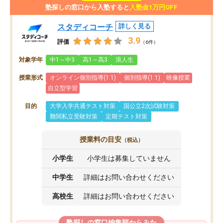
塾探しの窓口から入塾すると
入塾金1万円OFF
スタディコーチ
詳しく見る
3.9
評価
（6件）
対象学年
中1～中3
高1～高3
浪人生
授業形式
オンライン個別指導(1:1)
個別指導(1:1)
映像授業
自立型学習
目的
大学入学共通テスト対策
国公立2次試験対策
難関私立受験対策
定期テスト対策
授業料の目安
（税込）
小学生
小学生は募集していません
中学生
詳細はお問い合わせください
高校生
詳細はお問い合わせください
塾探しの窓口編集部からみた