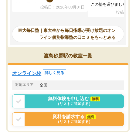
入試本番に地歴の学習が間に合わず不
この塾を選びました。
投稿日：2026年08月01日
合格となってしまいました。その経験
投稿日：20
を踏まえ、浪人が決まった際に勉強計
画を考えてもらえる塾を探した結果、
東大毎日塾にたどり着きました。学習
東大毎日塾｜東大生から毎日指導が受け放題のオン
の長期計画や日々の勉強のやり方につ
ライン個別指導塾の口コミをもっとみる
いて客観的なアドバイスをいただけた
ので、自信をもって受験勉強を進める
ことができました。自分のように勉強
渡島砂原駅の教室一覧
のやり方や進捗管理で苦労している方
には特におすすめしたい塾です。
オンライン校
詳しく見る
対応エリア
全国
無料体験を申し込む
無料
（リストに追加する）
資料を請求する
無料
（リストに追加する）