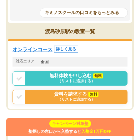
授業で教えてもらうとい
で、通塾日以外も机に向かうのが苦で
の仕方をコーチングして
はなくなりました。
キミノスクールの口コミをもっとみる
ルなので、家での学習習
身につきました。結果と
講師の方との距離も近く、親身なコー
た英語の偏差値が10以上
チングのおかげで、停滞期もモチベー
渡島砂原駅の教室一覧
していた公立高校に無事
ションを維持できました。「やらされ
た。自分から学ぶ姿勢を
る勉強」から「目標のための勉強」へ
たい家庭には本当におす
意識が変わったことが、目標校への合
オンラインコース
詳しく見る
思います。
格に繋がったと思います。
対応エリア
全国
無料体験を申し込む
無料
（リストに追加する）
資料を請求する
無料
（リストに追加する）
キャンペーン対象塾
塾探しの窓口から入塾すると
入塾金1万円OFF