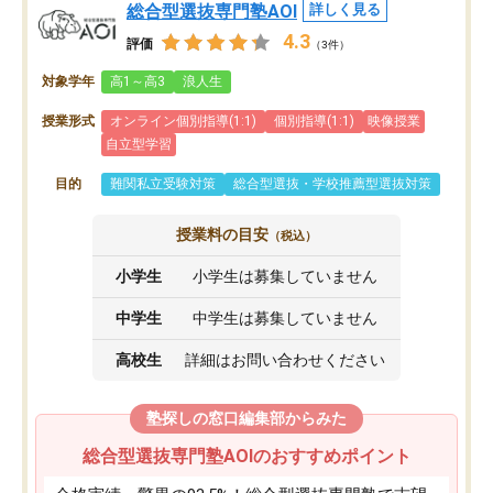
総合型選抜専門塾AOI
詳しく見る
4.3
評価
（3件）
対象学年
高1～高3
浪人生
授業形式
オンライン個別指導(1:1)
個別指導(1:1)
映像授業
自立型学習
目的
難関私立受験対策
総合型選抜・学校推薦型選抜対策
授業料の目安
（税込）
小学生
小学生は募集していません
中学生
中学生は募集していません
高校生
詳細はお問い合わせください
塾探しの窓口編集部からみた
総合型選抜専門塾AOIのおすすめポイント