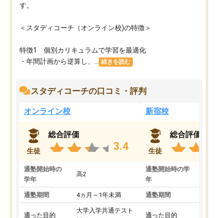
す。
＜スタディコーチ（オンライン校)の特徴＞
特徴1 個別カリキュラムで学習を最適化
・年間計画から逆算し、...
続きを読む
スタディコーチの口コミ・評判
オンライン校
新宿校
総合評価
総合評価
3.4
生徒
生徒
通塾開始時の
通塾開始時の学
高2
高2
学年
年
通塾期間
4ヵ月～1年未満
通塾期間
1～
大学入学共通テスト
国公
通った目的
通った目的