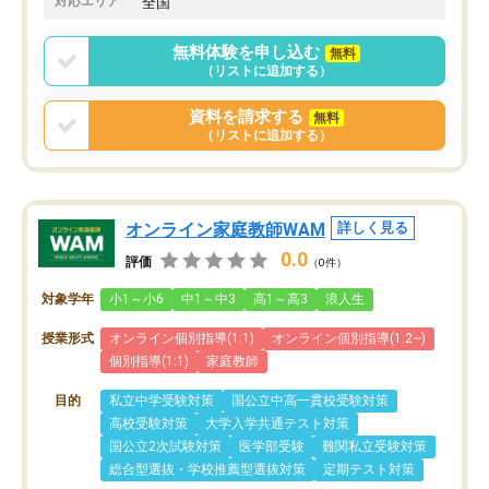
対応エリア
全国
りませんでした。
唯一、塾内の設備だけは
無料体験を申し込む
無料
で素晴らしかったです。
（リストに追加する）
資料を請求する
無料
（リストに追加する）
オンライン家庭教師WAM
詳しく見る
0.0
評価
（0件）
対象学年
小1～小6
中1～中3
高1～高3
浪人生
授業形式
オンライン個別指導(1:1)
オンライン個別指導(1:2~)
個別指導(1:1)
家庭教師
目的
私立中学受験対策
国公立中高一貫校受験対策
高校受験対策
大学入学共通テスト対策
国公立2次試験対策
医学部受験
難関私立受験対策
総合型選抜・学校推薦型選抜対策
定期テスト対策