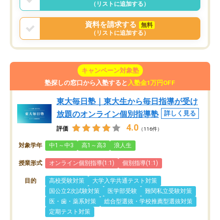
（リストに追加する）
資料を請求する
無料
（リストに追加する）
キャンペーン対象塾
塾探しの窓口から入塾すると
入塾金1万円OFF
東大毎日塾｜東大生から毎日指導が受け
放題のオンライン個別指導塾
詳しく見る
4.0
評価
（116件）
対象学年
中1～中3
高1～高3
浪人生
授業形式
オンライン個別指導(1:1)
個別指導(1:1)
目的
高校受験対策
大学入学共通テスト対策
国公立2次試験対策
医学部受験
難関私立受験対策
医・歯・薬系対策
総合型選抜・学校推薦型選抜対策
定期テスト対策