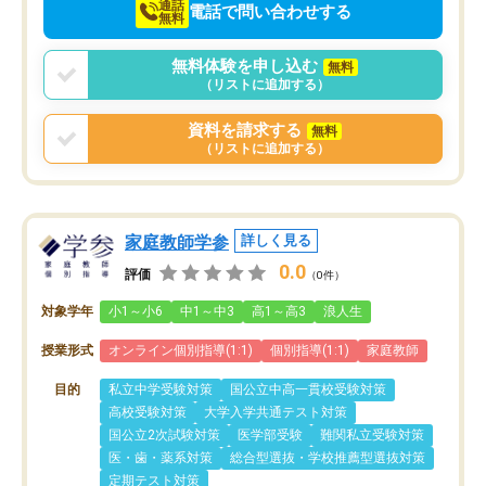
通話
電話で問い合わせする
無料
無料体験を申し込む
無料
（リストに追加する）
資料を請求する
無料
（リストに追加する）
家庭教師学参
詳しく見る
0.0
評価
（0件）
対象学年
小1～小6
中1～中3
高1～高3
浪人生
授業形式
オンライン個別指導(1:1)
個別指導(1:1)
家庭教師
目的
私立中学受験対策
国公立中高一貫校受験対策
高校受験対策
大学入学共通テスト対策
国公立2次試験対策
医学部受験
難関私立受験対策
医・歯・薬系対策
総合型選抜・学校推薦型選抜対策
定期テスト対策