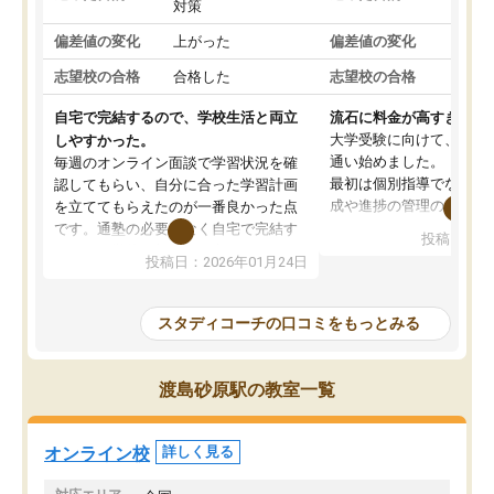
対策
策
偏差値の変化
上がった
偏差値の変化
変わ
志望校の合格
合格した
志望校の合格
合格
自宅で完結するので、学校生活と両立
流石に料金が高すぎる
大学受験に向けて、高2
しやすかった。
通い始めました。
毎週のオンライン面談で学習状況を確
最初は個別指導でなく、
認してもらい、自分に合った学習計画
成や進捗の管理のみのコ
を立ててもらえたのが一番良かった点
ていましたが、あまり効
です。通塾の必要がなく自宅で完結す
投稿日：20
じ個別指導コースに変更
るため、学校や部活と両立しやすかっ
投稿日：2026年01月24日
講師には早稲田大学生の
たです。コーチが現役大学生で相談し
れましたが、はっきり言
やすく、勉強面だけでなく受験期の不
性が良くなかったです。
安も気軽に話せました。勉強習慣が身
スタディコーチの口コミをもっとみる
モチベーションが上がら
についたと感じています。また、チャ
にやめてしまいました。
ットで質問できるのも便利でした。一
追加で料金を払うことで
人では迷いがちだった受験勉強を、最
渡島砂原駅の教室一覧
方に変更することも可能
後まで続けられたのはこの塾のおかげ
の方の予定が空いていな
だと思います。
そもそも月謝が高い塾な
オンライン校
詳しく見る
人には合わないと思いま
総合してあまりお勧めで