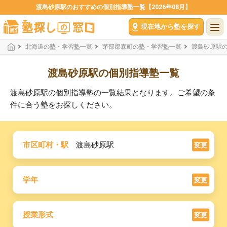
渡島砂原駅のおすすめの個別指導塾一覧【2026年08月】
現在地から塾を探す
北海道の塾・学習塾一覧
茅部郡森町の塾・学習塾一覧
渡島砂原駅
渡島砂原駅の個別指導塾一覧
渡島砂原駅の個別指導塾の一覧結果となります。ご希望の条
件に合う塾をお探しください。
市区町村・駅
渡島砂原駅
変更
学年
変更
授業形式
変更