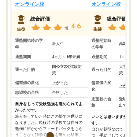
オンライン校
オンライン校
総合評価
総合評価
4.6
生徒
生徒
通塾開始時の学
通塾開始時
浪人生
高3
年
の学年
通塾期間
4ヵ月～1年未満
通塾期間
1～3ヵ月
国公立2次試験対
大学入学
通った目的
通った目的
策
策
偏差値の変化
上がった
偏差値の変
上がった
化
志望校の合格
合格した
志望校の合
受験して
自身をもって受験勉強を進められてよ
格
出ていな
かったです。
浪人をしていた時にこの塾でお世話に
いいとは思いますが、料
なりました。現役時の受験では自分の
す。
勉強に誰かからフィードバックをもら
自分が朝型なので、自習
うことなく独学で勉強を進めた結果、
つ、手助けしてくれる設