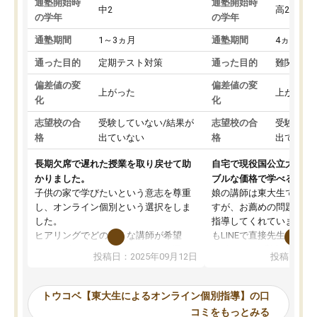
通塾開始時
通塾開始時
中2
高2
の学年
の学年
通塾期間
1～3ヵ月
通塾期間
4ヵ月～1
通った目的
定期テスト対策
通った目的
難関私立
偏差値の変
偏差値の変
上がった
上がった
化
化
志望校の合
受験していない/結果が
志望校の合
受験して
格
出ていない
格
出ていな
長期欠席で遅れた授業を取り戻せて助
自宅で現役国公立大学生
かりました。
ブルな価格で学べる
子供の家で学びたいという意志を尊重
娘の講師は東大生では無
し、オンライン個別という選択をしま
すが、お薦めの問題集や
した。
指導してくれています。2
ヒアリングでどのような講師が希望
もLINEで直接先生に質問
か、オプションは付帯するかなど選ぶ
教科でも)。受講科目や
投稿日：2025年09月12日
投稿日：20
事が出来ました。
めれるので、個人に合っ
講師とのマッチング後講師との初回ミ
ると思います。カリキュ
ーティングを行い、その講師で良いか
いなのがあり(有料)、受
トウコベ【東大生によるオンライン個別指導】の口
他の講師を希望するか子供との相性も
ことをどんなスケジュー
コミをもっとみる