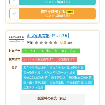
（リストに追加する）
資料を請求する
無料
（リストに追加する）
キズキ共育塾
詳しく見る
0.0
評価
（0件）
対象学年
小1～小6
中1～中3
高1～高3
浪人生
授業形式
オンライン個別指導(1:1)
個別指導(1:1)
目的
私立中学受験対策
国公立中高一貫校受験対策
高校受験対策
大学入学共通テスト対策
国公立2次試験対策
医学部受験
難関私立受験対策
医・歯・薬系対策
総合型選抜・学校推薦型選抜対策
定期テスト対策
授業料の目安
（税込）