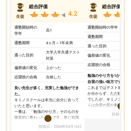
総合評価
総合評価
4.2
生徒
生徒
通塾開始時の
通塾開始時の学年
中
高1
学年
通塾期間
通塾期間
4ヵ月～1年未満
通った目的
大学入学共通テスト
通った目的
偏差値の変化
対策
志望校の合格
偏差値の変化
上がった
勉強のやり方を1から教
志望校の合格
合格した
自習の強い味方です。
これまではテスト前に何
良い先生が多く、充実した勉強ができ
か分からず、ただ机に座
た。
でしたが、キミノスクー
キミノスクールは本当に自分に合って
らは自習の質が劇的に変
いたと思います。
先生が毎日何をすべきか
一番は、「勉強のやり方」そのものを
投稿日：20
を明確にしてくれるので
徹底的に教わったことです。単に知識
ずに学習に取り組めるよ
を詰め込むのではなく、自学自習の習
投稿日：2026年04月16日
が一番の収穫です。
慣が身につくよう並走してくれるの