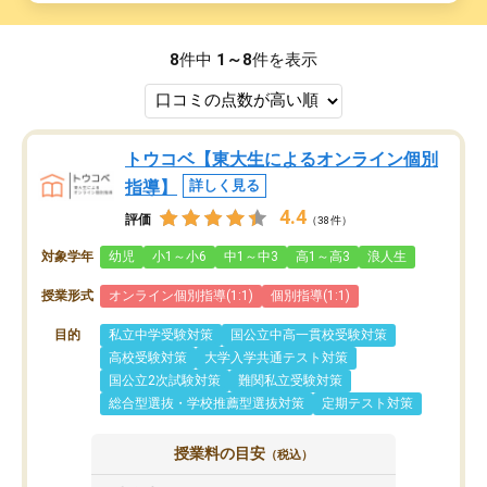
8
件中
1～8
件を表示
トウコベ【東大生によるオンライン個別
指導】
詳しく見る
4.4
評価
（38件）
対象学年
幼児
小1～小6
中1～中3
高1～高3
浪人生
授業形式
オンライン個別指導(1:1)
個別指導(1:1)
目的
私立中学受験対策
国公立中高一貫校受験対策
高校受験対策
大学入学共通テスト対策
国公立2次試験対策
難関私立受験対策
総合型選抜・学校推薦型選抜対策
定期テスト対策
授業料の目安
（税込）