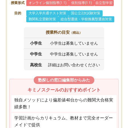
授業形式
オンライン個別指導(1:1)
個別指導(1:1)
自立型学習
目的
大学入学共通テスト対策
国公立2次試験対策
難関私立受験対策
総合型選抜・学校推薦型選抜対策
授業料の目安
（税込）
小学生
小学生は募集していません
中学生
中学生は募集していません
高校生
詳細はお問い合わせください
塾探しの窓口編集部からみた
キミノスクールのおすすめポイント
独自メソッドにより偏差値40台からの難関大合格実
績多数！
学習計画からカリキュラム、教材まで完全オーダー
メイドで提供