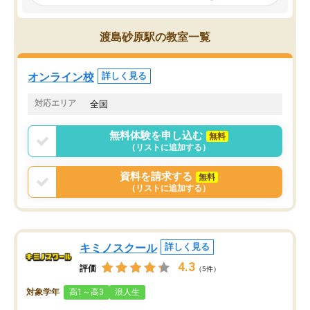
見てから講師を決定する事ができま
くか相談したのですが、
す。
ち期待したものではなく
うちの子は、初回面談の講師の方で決
内容でした。それでも明
渡島砂原駅の教室一覧
定しました。
やる気も出ましたし、苦
くなってきたようなので
オンラインツールを使用した単語帳の
お願いして良かったと思
オンライン校
詳しく見る
共有があり宿題もそちらで出される形
も合わなければチェンジ
でした。
娘は3科目ともずっと同
対応エリア
全国
2ヶ月で担当講師の方がお辞めになると
言う事で講師変更の申し出があり、あ
無料体験を申し込む
無料
まりに短期での変更だった為、塾に通
（リストに追加する）
う事にして退会しました。遅れも取り
戻せ、授業内容や講師の方は良かった
資料を請求する
無料
と思います。
（リストに追加する）
キミノスクール
詳しく見る
4.3
評価
（5件）
対象学年
高1～高3
浪人生