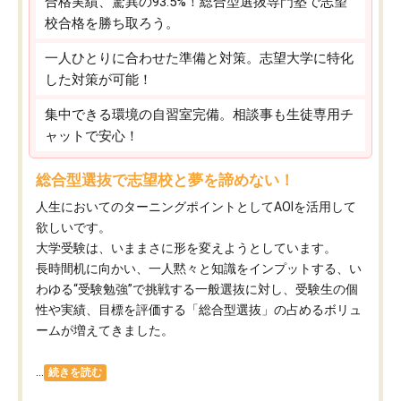
合格実績、驚異の93.5%！総合型選抜専門塾で志望
校合格を勝ち取ろう。
一人ひとりに合わせた準備と対策。志望大学に特化
した対策が可能！
集中できる環境の自習室完備。相談事も生徒専用チ
ャットで安心！
総合型選抜で志望校と夢を諦めない！
人生においてのターニングポイントとしてAOIを活用して
欲しいです。
大学受験は、いままさに形を変えようとしています。
長時間机に向かい、一人黙々と知識をインプットする、い
わゆる“受験勉強”で挑戦する一般選抜に対し、受験生の個
性や実績、目標を評価する「総合型選抜」の占めるボリュ
ームが増えてきました。
...
続きを読む