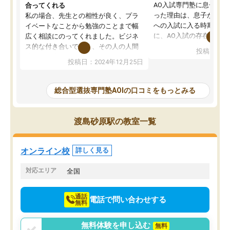
AO入試専門塾に息子を
合ってくれる
った理由は、息子が高校
私の場合、先生との相性が良く、プラ
への入試に入る時期に差
イベートなことから勉強のことまで幅
に、AO入試の存在を息
広く相談にのってくれました。ビジネ
してもその制度で合格し
ス的な付き合いでなく、その人の人間
投稿日：20
たことから、AOIに入塾
性までを適切に把握し、むきあってい
投稿日：2024年12月25日
思いました。
るなぁと強く感じることできました。
AOIでは、カウンセリン
また、他の先生の意見も聞いてみたい
で、AO入試を改めて知
と相談すると、他の先生も紹介してく
総合型選抜専門塾AOIの口コミをもっとみる
それに対しての具体的な
ださり、客観的なアドバイスもいただ
ことでした。更に子供の
くことができました（志望理由・自己
る適正等についても詳し
PR等の添削において）。そして、なに
渡島砂原駅の教室一覧
でき、メンターの方々も
より自習室が解放されている点がよか
けてらっしゃいますので
ったです。友達と好きな時間に自習
せることができました。
し、お互いを高めあえる環境がありま
オンライン校
詳しく見る
した。
対応エリア
全国
通話
電話で問い合わせする
無料
無料体験を申し込む
無料