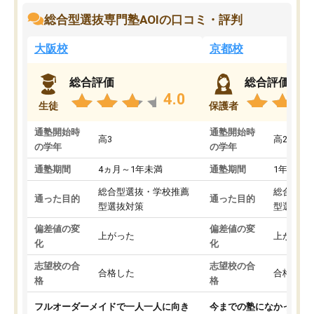
総合型選抜専門塾AOIの口コミ・評判
大阪校
京都校
総合評価
総合評価
4.0
生徒
保護者
通塾開始時
通塾開始時
高3
高2
の学年
の学年
通塾期間
4ヵ月～1年未満
通塾期間
1年以上
総合型選抜・学校推薦
総合型選
通った目的
通った目的
型選抜対策
型選抜対
偏差値の変
偏差値の変
上がった
上がった
化
化
志望校の合
志望校の合
合格した
合格した
格
格
フルオーダーメイドで一人一人に向き
今までの塾になかったA