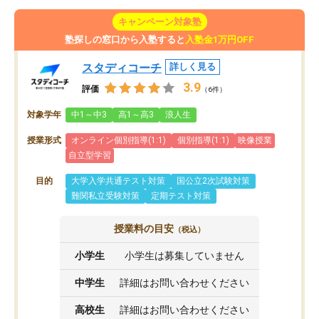
キャンペーン対象塾
塾探しの窓口から入塾すると
入塾金1万円OFF
スタディコーチ
詳しく見る
3.9
評価
（6件）
対象学年
中1～中3
高1～高3
浪人生
授業形式
オンライン個別指導(1:1)
個別指導(1:1)
映像授業
自立型学習
目的
大学入学共通テスト対策
国公立2次試験対策
難関私立受験対策
定期テスト対策
授業料の目安
（税込）
小学生
小学生は募集していません
中学生
詳細はお問い合わせください
高校生
詳細はお問い合わせください