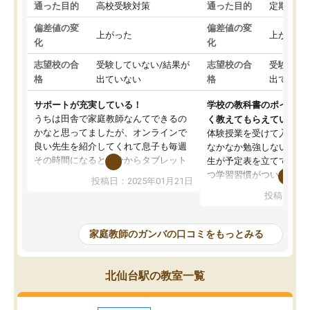
通った目的
高校受験対策
通った目的
定期テス
偏差値の変
偏差値の変
上がった
上がった
化
化
志望校の合
受験していない/結果が
志望校の合
受験して
格
出ていない
格
出ていな
サポートが充実している！
学校の教科書のポイント
うちは田舎で家庭教師なんてできるの
く教えてもらえている
かなと思ってましたが、オンラインで
体験授業を受けて入塾し
良い先生を紹介してくれて息子も毎週
なかなか勉強しない息子
その時間になると自分からタブレット
生が予定表を立ててくれ
を開いてzoomを繋げるようになりまし
つ学習習慣がついてきま
投稿日：2025年01月21日
た！5科目なんでもOKなのもとても気
オンラインで週に一度の
投稿日：20
に入っています
指導が無い日も予定表に
成績もだいぶ下の方でしたが、通い始
したり、LINEでわから
めて1年ほどだった今では平均点以上の
問できるのでとても助か
家庭教師のガンバの口コミをもっとみる
科目が増えてきました！あと1年受験ま
であるので無料の週末教室を使用しな
がら頑張って欲しいと思います！
北仙台駅の教室一覧