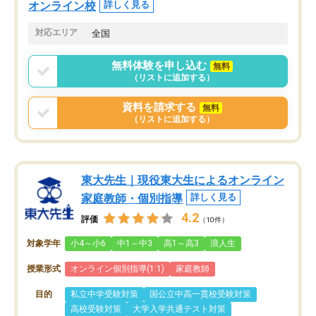
オンライン校
詳しく見る
対応エリア
全国
無料体験を申し込む
無料
（リストに追加する）
資料を請求する
無料
（リストに追加する）
東大先生｜現役東大生によるオンライン
家庭教師・個別指導
詳しく見る
4.2
評価
（10件）
対象学年
小4～小6
中1～中3
高1～高3
浪人生
授業形式
オンライン個別指導(1:1)
家庭教師
目的
私立中学受験対策
国公立中高一貫校受験対策
高校受験対策
大学入学共通テスト対策