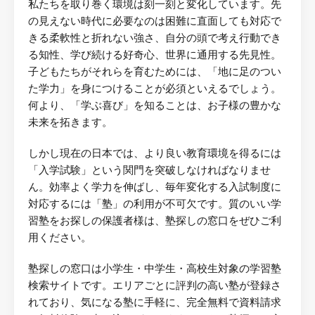
私たちを取り巻く環境は刻一刻と変化しています。先
の見えない時代に必要なのは困難に直面しても対応で
きる柔軟性と折れない強さ、自分の頭で考え行動でき
る知性、学び続ける好奇心、世界に通用する先見性。
子どもたちがそれらを育むためには、「地に足のつい
た学力」を身につけることが必須といえるでしょう。
何より、「学ぶ喜び」を知ることは、お子様の豊かな
未来を拓きます。
しかし現在の日本では、より良い教育環境を得るには
「入学試験」という関門を突破しなければなりませ
ん。効率よく学力を伸ばし、毎年変化する入試制度に
対応するには「塾」の利用が不可欠です。質のいい学
習塾をお探しの保護者様は、塾探しの窓口をぜひご利
用ください。
塾探しの窓口は小学生・中学生・高校生対象の学習塾
検索サイトです。エリアごとに評判の高い塾が登録さ
れており、気になる塾に手軽に、完全無料で資料請求