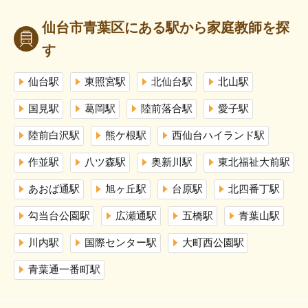
仙台市青葉区にある駅から家庭教師を探
す
仙台駅
東照宮駅
北仙台駅
北山駅
国見駅
葛岡駅
陸前落合駅
愛子駅
陸前白沢駅
熊ケ根駅
西仙台ハイランド駅
作並駅
八ツ森駅
奥新川駅
東北福祉大前駅
あおば通駅
旭ヶ丘駅
台原駅
北四番丁駅
勾当台公園駅
広瀬通駅
五橋駅
青葉山駅
川内駅
国際センター駅
大町西公園駅
青葉通一番町駅