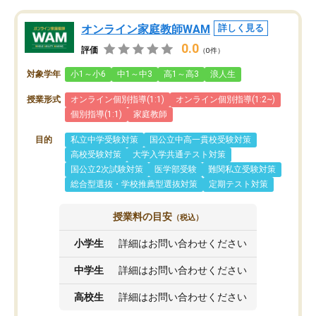
オンライン家庭教師WAM
詳しく見る
0.0
評価
（0件）
対象学年
小1～小6
中1～中3
高1～高3
浪人生
授業形式
オンライン個別指導(1:1)
オンライン個別指導(1:2~)
個別指導(1:1)
家庭教師
目的
私立中学受験対策
国公立中高一貫校受験対策
高校受験対策
大学入学共通テスト対策
国公立2次試験対策
医学部受験
難関私立受験対策
総合型選抜・学校推薦型選抜対策
定期テスト対策
授業料の目安
（税込）
小学生
詳細はお問い合わせください
中学生
詳細はお問い合わせください
高校生
詳細はお問い合わせください