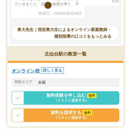
投稿日：20
で、当初は模試でD判定
ていきました。高校の進度が早く、子
していたのですが、やは
供も家に帰って勉強の話すると嫌な反
投稿日：2026年06月26日
験勉強に詳しく、先生か
応を示します。東大先生にお願いして
受け合格できました。ま
からは効率的な計画を先生が立ててく
自習室が毎日使えていつ
れるので、親としても安心です。毎日
東大先生｜現役東大生によるオンライン家庭教師・
るのが心強かったようで
使える自習室とかもあり、わからない
個別指導の口コミをもっとみる
謝です。
ところがあれば先生が回答してくれる
のも重宝しています。
北仙台駅の教室一覧
オンライン校
詳しく見る
対応エリア
全国
無料体験を申し込む
無料
（リストに追加する）
資料を請求する
無料
（リストに追加する）