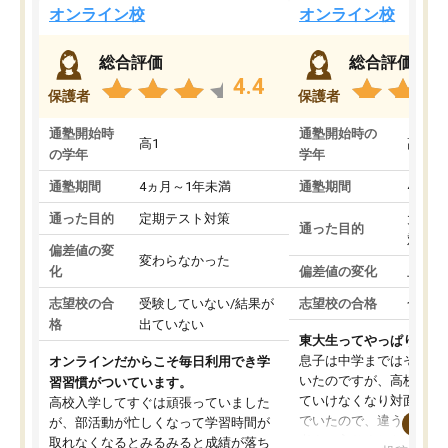
オンライン校
オンライン校
総合評価
総合評価
4.4
保護者
保護者
通塾開始時
通塾開始時の
高1
高3
の学年
学年
通塾期間
4ヵ月～1年未満
通塾期間
4ヵ月
通った目的
定期テスト対策
大学入
通った目的
対策
偏差値の変
変わらなかった
化
偏差値の変化
上がっ
志望校の合
受験していない/結果が
志望校の合格
合格し
格
出ていない
東大生ってやっぱりすご
息子は中学まではそこそ
オンラインだからこそ毎日利用でき学
いたのですが、高校に入
習習慣がついています。
ていけなくなり対面の塾
高校入学してすぐは頑張っていました
でいたので、違うアプロ
が、部活動が忙しくなって学習時間が
考えて入りました。地元
取れなくなるとみるみると成績が落ち