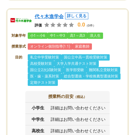
代々木進学会
詳しく見る
0.0
評価
（0件）
対象学年
小1～小6
中1～中3
高1～高3
浪人生
授業形式
オンライン個別指導(1:1)
家庭教師
目的
私立中学受験対策
国公立中高一貫校受験対策
高校受験対策
大学入学共通テスト対策
国公立2次試験対策
医学部受験
難関私立受験対策
医・歯・薬系対策
総合型選抜・学校推薦型選抜対策
定期テスト対策
授業料の目安
（税込）
小学生
詳細はお問い合わせください
中学生
詳細はお問い合わせください
高校生
詳細はお問い合わせください