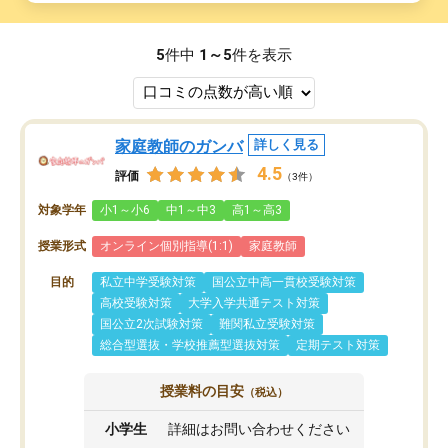
5
件中
1～5
件を表示
家庭教師のガンバ
詳しく見る
4.5
評価
（3件）
対象学年
小1～小6
中1～中3
高1～高3
授業形式
オンライン個別指導(1:1)
家庭教師
目的
私立中学受験対策
国公立中高一貫校受験対策
高校受験対策
大学入学共通テスト対策
国公立2次試験対策
難関私立受験対策
総合型選抜・学校推薦型選抜対策
定期テスト対策
授業料の目安
（税込）
小学生
詳細はお問い合わせください