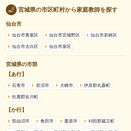
宮城県の市区町村から家庭教師を探す
仙台市
仙台市青葉区
仙台市宮城野区
仙台市若林区
仙台市太白区
仙台市泉区
宮城県の市部
【あ行】
石巻市
岩沼市
大崎市
伊具郡丸森町
牡鹿郡女川町
【か行】
気仙沼市
角田市
栗原市
刈田郡蔵王町