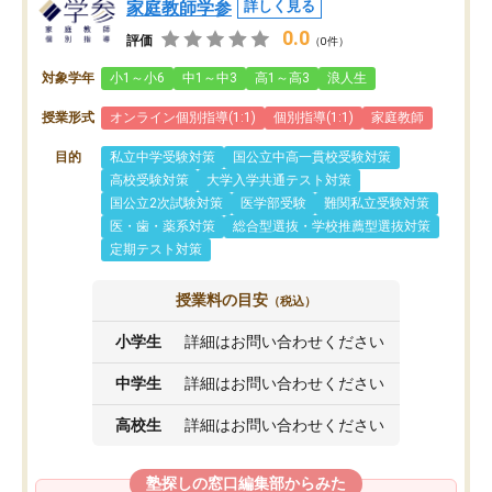
家庭教師学参
詳しく見る
0.0
評価
（0件）
対象学年
小1～小6
中1～中3
高1～高3
浪人生
授業形式
オンライン個別指導(1:1)
個別指導(1:1)
家庭教師
目的
私立中学受験対策
国公立中高一貫校受験対策
高校受験対策
大学入学共通テスト対策
国公立2次試験対策
医学部受験
難関私立受験対策
医・歯・薬系対策
総合型選抜・学校推薦型選抜対策
定期テスト対策
授業料の目安
（税込）
小学生
詳細はお問い合わせください
中学生
詳細はお問い合わせください
高校生
詳細はお問い合わせください
塾探しの窓口編集部からみた