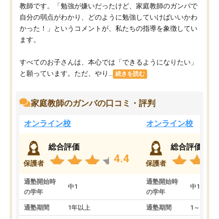
教師です。「勉強が嫌いだったけど、家庭教師のガンバで
自分の弱点がわかり、どのように勉強していけばいいかわ
かった！」というコメントが、私たちの指導を象徴してい
ます。
すべてのお子さんは、本心では「できるようになりたい」
と願っています。ただ、やり...
続きを読む
家庭教師のガンバの口コミ・評判
オンライン校
オンライン校
総合評価
総合評価
4.4
保護者
保護者
通塾開始時
通塾開始時
中1
中1
の学年
の学年
通塾期間
1年以上
通塾期間
1～3ヵ月