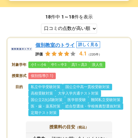
18
件中
1～18
件を表示
個別教室のトライ
詳しく見る
4.1
評価
（220件）
対象学年
小1～小6
中1～中3
高1～高3
浪人生
授業形式
個別指導(1:1)
目的
私立中学受験対策
国公立中高一貫校受験対策
高校受験対策
大学入学共通テスト対策
国公立2次試験対策
医学部受験
難関私立受験対策
医・歯・薬系対策
総合型選抜・学校推薦型選抜対策
定期テスト対策
授業料の目安
（税込）