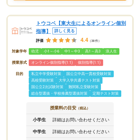
トウコベ【東大生によるオンライン個別
指導】
詳しく見る
4.4
評価
（38件）
対象学年
幼児
小1～小6
中1～中3
高1～高3
浪人生
授業形式
オンライン個別指導(1:1)
個別指導(1:1)
目的
私立中学受験対策
国公立中高一貫校受験対策
高校受験対策
大学入学共通テスト対策
国公立2次試験対策
難関私立受験対策
総合型選抜・学校推薦型選抜対策
定期テスト対策
授業料の目安
（税込）
小学生
詳細はお問い合わせください
中学生
詳細はお問い合わせください