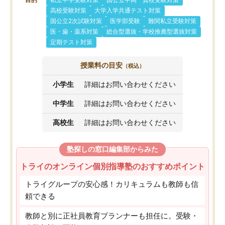
目的
私立中学受験対策
国公立中高一貫校受験対策
高校受験対策
大学入学共通テスト対策
国公立2次試験対策
医学部受験
難関私立受験対策
医・歯・薬系対策
総合型選抜・学校推薦型選抜対策
定期テスト対策
授業料の目安
（税込）
小学生
詳細はお問い合わせください
中学生
詳細はお問い合わせください
高校生
詳細はお問い合わせください
塾探しの窓口編集部からみた
トライのオンライン個別指導塾のおすすめポイント
トライグループの安心感！カリキュラムも教師も信
頼できる
教師と別に正社員教育プランナーも担任に。受験・