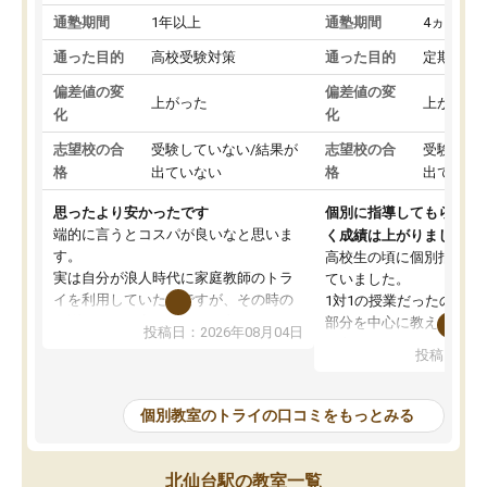
通塾期間
1年以上
通塾期間
4ヵ月～1
通った目的
高校受験対策
通った目的
定期テス
偏差値の変
偏差値の変
上がった
上がった
化
化
志望校の合
受験していない/結果が
志望校の合
受験して
格
出ていない
格
出ていな
思ったより安かったです
個別に指導してもらえる
端的に言うとコスパが良いなと思いま
く成績は上がりました。
す。
高校生の頃に個別指導の
実は自分が浪人時代に家庭教師のトラ
ていました。
イを利用していたのですが、その時の
1対1の授業だったので、
月謝がとても高くトライに良いイメー
部分を中心に教えてもら
投稿日：2026年08月04日
ジがありませんでした。
く良かったです。
投稿日：20
なので、少し不安だったのですが子供
わからないところもその
がどうしても行きたいと言うので利用
すく、理解できるまで丁
し始めた形です。
もらえたので、勉強への
個別教室のトライの口コミをもっとみる
しかし、以前とは違い料金がリーズナ
しずつなくなりました。
ブルでびっくりしました。
その結果成績も上がり、
通って1年以上ですが、勉強への取り組
勉強に取り組めるように
北仙台駅の教室一覧