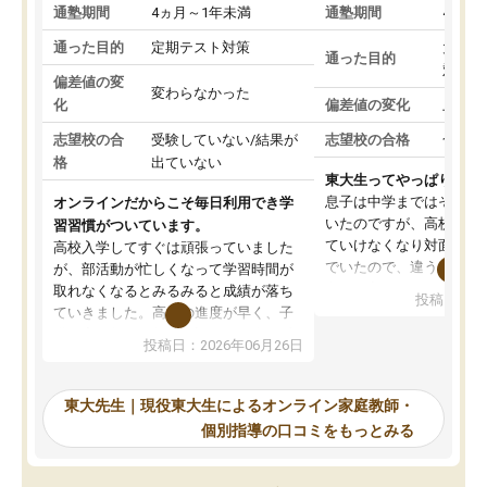
通塾期間
4ヵ月～1年未満
通塾期間
4ヵ月
通った目的
定期テスト対策
大学入
通った目的
対策
偏差値の変
変わらなかった
化
偏差値の変化
上がっ
志望校の合
受験していない/結果が
志望校の合格
合格し
格
出ていない
東大生ってやっぱりすご
息子は中学まではそこそ
オンラインだからこそ毎日利用でき学
いたのですが、高校に入
習習慣がついています。
ていけなくなり対面の塾
高校入学してすぐは頑張っていました
でいたので、違うアプロ
が、部活動が忙しくなって学習時間が
考えて入りました。地元
取れなくなるとみるみると成績が落ち
投稿日：20
で、当初は模試でD判定
ていきました。高校の進度が早く、子
していたのですが、やは
供も家に帰って勉強の話すると嫌な反
投稿日：2026年06月26日
験勉強に詳しく、先生か
応を示します。東大先生にお願いして
受け合格できました。ま
からは効率的な計画を先生が立ててく
自習室が毎日使えていつ
れるので、親としても安心です。毎日
東大先生｜現役東大生によるオンライン家庭教師・
るのが心強かったようで
使える自習室とかもあり、わからない
個別指導の口コミをもっとみる
謝です。
ところがあれば先生が回答してくれる
のも重宝しています。