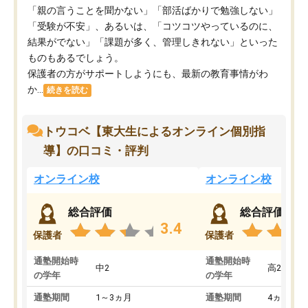
「親の言うことを聞かない」「部活ばかりで勉強しない」
「受験が不安」、あるいは、「コツコツやっているのに、
結果がでない」「課題が多く、管理しきれない」といった
ものもあるでしょう。
保護者の方がサポートしようにも、最新の教育事情がわ
か...
続きを読む
トウコベ【東大生によるオンライン個別指
導】の口コミ・評判
オンライン校
オンライン校
総合評価
総合評価
3.4
保護者
保護者
通塾開始時
通塾開始時
中2
高2
の学年
の学年
通塾期間
1～3ヵ月
通塾期間
4ヵ月～1