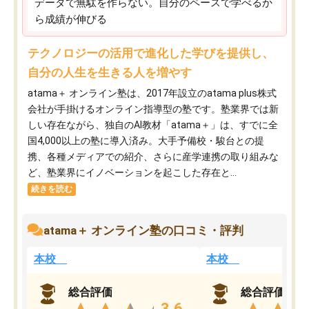
データで無駄を作らない。自分のペースで学べるか
ら成績が伸びる
テクノロジーの活用で進化した学びを提供し、
自分の人生を生きる人を増やす
atama＋ オンライン塾は、2017年設立のatama plus株式
会社が手掛けるオンライン指導型の塾です。塾業界では新
しい存在ながら、独自のAI教材「atama＋」は、すでに全
国4,000以上の塾に導入済み。大手予備校・駿台との提
携、各種メディアでの紹介、さらに産学連携の取り組みな
ど、塾業界にイノベーションを起こした存在と...
続きを読む
atama＋ オンライン塾の口コミ・評判
本校
本校
総合評価
総合評価
3.6