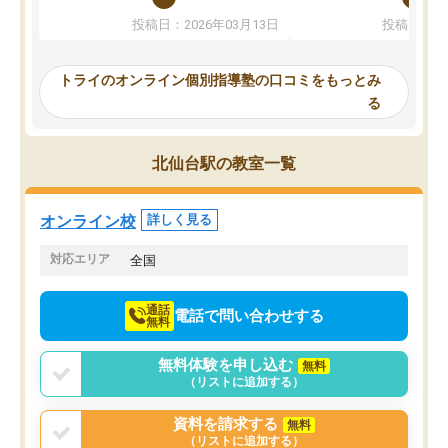
ないのは私たち講師の責任です」と言
が、トライならオンライ
投稿日：2026年03月13日
投稿日：20
ってくださり、確かに！と考えて、思
可能なので本当に助かり
い切って入塾しました。英語が苦手だ
テストの内容重視でした
ったんですが、学生の先生から学ぶこ
らないところをピンポイ
トライのオンライン個別指導塾の口コミをもっとみ
とで、勉強のコツみたいなものをつか
頂いて、とてもわかりや
る
み、徐々に成績が上がったらいいなと
していました。一生を左
思っていました。何が今足りないのか
スト、多少お金がかかっ
を的確に指導いただき、子どももびっ
思い切って入塾してよか
北仙台駅の教室一覧
くりするほど楽しんでやる気を持って
塾を受けています。狙い通り、少しず
つ成績も上がり、苦手意識も無くなっ
オンライン校
詳しく見る
てきたので、さらに苦手な数学も追加
でお願いしました。来年の高校受験に
対応エリア
全国
向けて頑張っています。
通話
電話で問い合わせする
無料
無料体験を申し込む
無料
（リストに追加する）
資料を請求する
無料
（リストに追加する）