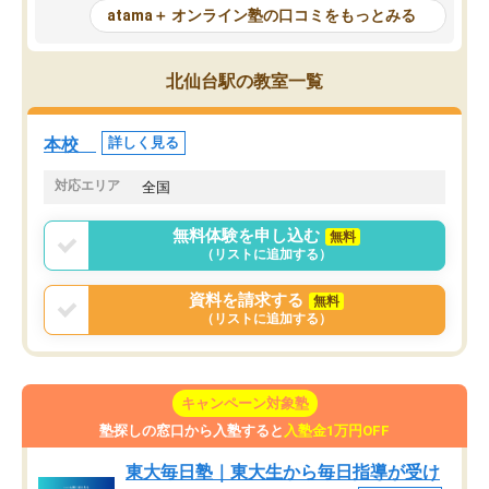
が、自分で自分の管理ができない人に
元数が可視化されるので
atama＋ オンライン塾の口コミをもっとみる
とっては難しい部分もあるのではない
しながら意欲的に取り組
かと思った。
常に効果を実感している
になった現在も大学受験
北仙台駅の教室一覧
して利用しており、自信
すめできる塾です。
本校
詳しく見る
対応エリア
全国
無料体験を申し込む
無料
（リストに追加する）
資料を請求する
無料
（リストに追加する）
キャンペーン対象塾
塾探しの窓口から入塾すると
入塾金1万円OFF
東大毎日塾｜東大生から毎日指導が受け