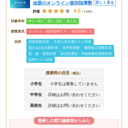
放題のオンライン個別指導塾
詳しく見る
4.0
評価
（116件）
対象学年
中1～中3
高1～高3
浪人生
授業形式
オンライン個別指導(1:1)
個別指導(1:1)
目的
高校受験対策
大学入学共通テスト対策
国公立2次試験対策
医学部受験
難関私立受験対策
医・歯・薬系対策
総合型選抜・学校推薦型選抜対策
定期テスト対策
授業料の目安
（税込）
小学生
小学生は募集していません
中学生
詳細はお問い合わせください
高校生
詳細はお問い合わせください
塾探しの窓口編集部からみた