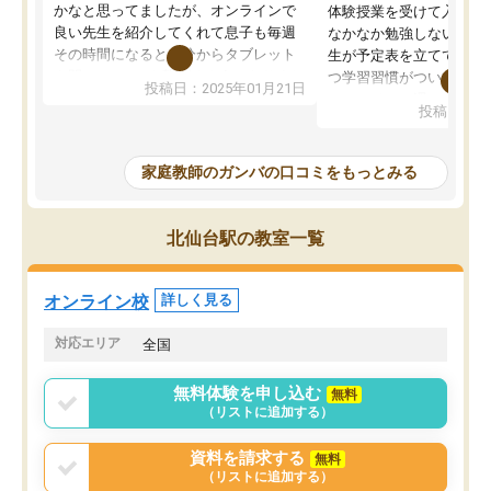
かなと思ってましたが、オンラインで
体験授業を受けて入塾し
良い先生を紹介してくれて息子も毎週
なかなか勉強しない息子
その時間になると自分からタブレット
生が予定表を立ててくれ
を開いてzoomを繋げるようになりまし
つ学習習慣がついてきま
投稿日：2025年01月21日
た！5科目なんでもOKなのもとても気
オンラインで週に一度の
投稿日：20
に入っています
指導が無い日も予定表に
成績もだいぶ下の方でしたが、通い始
したり、LINEでわから
めて1年ほどだった今では平均点以上の
問できるのでとても助か
家庭教師のガンバの口コミをもっとみる
科目が増えてきました！あと1年受験ま
であるので無料の週末教室を使用しな
がら頑張って欲しいと思います！
北仙台駅の教室一覧
オンライン校
詳しく見る
対応エリア
全国
無料体験を申し込む
無料
（リストに追加する）
資料を請求する
無料
（リストに追加する）