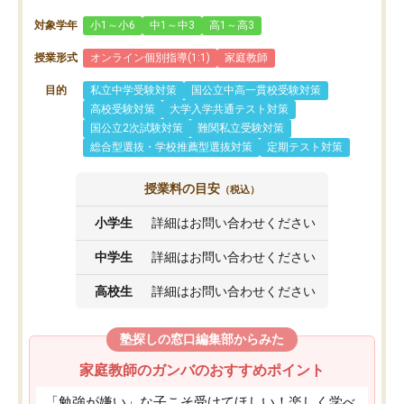
対象学年
小1～小6
中1～中3
高1～高3
授業形式
オンライン個別指導(1:1)
家庭教師
目的
私立中学受験対策
国公立中高一貫校受験対策
高校受験対策
大学入学共通テスト対策
国公立2次試験対策
難関私立受験対策
総合型選抜・学校推薦型選抜対策
定期テスト対策
授業料の目安
（税込）
小学生
詳細はお問い合わせください
中学生
詳細はお問い合わせください
高校生
詳細はお問い合わせください
塾探しの窓口編集部からみた
家庭教師のガンバのおすすめポイント
「勉強が嫌い」な子こそ受けてほしい！楽しく学べ