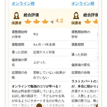
オンライン校
オンライン校
総合評価
総合評価
4.2
保護者
保護者
通塾開始時
通塾開始時の
中2
高3
の学年
学年
通塾期間
4ヵ月～1年未満
通塾期間
1～3
通った目的
定期テスト対策
大学入
通った目的
対策
偏差値の変
上がった
化
偏差値の変化
上がっ
志望校の合
受験していない/結果が
志望校の合格
合格し
格
出ていない
ラストスパートの１か月
オンラインで勉強のコツが学べる！
が、本当に助かりました
初めは料金面で躊躇していましたが、
共通テストに向けての追
お試し後の面談で、「子どもがやる気
に、入塾しました。田舎
が出るようにサポートするのが私たち
近隣の塾では、教えても
です！安心してください！やる気が出
く、かといって通うには