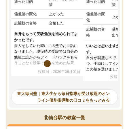
通った目的
通った目的
策
策
偏差値の変化
上がった
偏差値の変
上がった
化
志望校の合格
合格した
志望校の合
受験して
自身をもって受験勉強を進められてよ
格
出ていな
かったです。
浪人をしていた時にこの塾でお世話に
いいとは思いますが、料
なりました。現役時の受験では自分の
す。
勉強に誰かからフィードバックをもら
自分が朝型なので、自習
うことなく独学で勉強を進めた結果、
つ、手助けしてくれる設
入試本番に地歴の学習が間に合わず不
この塾を選びました。
投稿日：2026年08月01日
合格となってしまいました。その経験
投稿日：20
を踏まえ、浪人が決まった際に勉強計
画を考えてもらえる塾を探した結果、
東大毎日塾にたどり着きました。学習
東大毎日塾｜東大生から毎日指導が受け放題のオン
の長期計画や日々の勉強のやり方につ
ライン個別指導塾の口コミをもっとみる
いて客観的なアドバイスをいただけた
ので、自信をもって受験勉強を進める
ことができました。自分のように勉強
北仙台駅の教室一覧
のやり方や進捗管理で苦労している方
には特におすすめしたい塾です。