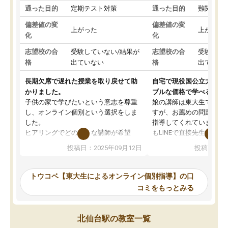
通った目的
定期テスト対策
通った目的
難関私立
偏差値の変
偏差値の変
上がった
上がった
化
化
志望校の合
受験していない/結果が
志望校の合
受験して
格
出ていない
格
出ていな
長期欠席で遅れた授業を取り戻せて助
自宅で現役国公立大学生
かりました。
ブルな価格で学べる
子供の家で学びたいという意志を尊重
娘の講師は東大生では無
し、オンライン個別という選択をしま
すが、お薦めの問題集や
した。
指導してくれています。2
ヒアリングでどのような講師が希望
もLINEで直接先生に質問
か、オプションは付帯するかなど選ぶ
教科でも)。受講科目や
投稿日：2025年09月12日
投稿日：20
事が出来ました。
めれるので、個人に合っ
講師とのマッチング後講師との初回ミ
ると思います。カリキュ
ーティングを行い、その講師で良いか
いなのがあり(有料)、受
トウコベ【東大生によるオンライン個別指導】の口
他の講師を希望するか子供との相性も
ことをどんなスケジュー
コミをもっとみる
見てから講師を決定する事ができま
くか相談したのですが、
す。
ち期待したものではなく
うちの子は、初回面談の講師の方で決
内容でした。それでも明
北仙台駅の教室一覧
定しました。
やる気も出ましたし、苦