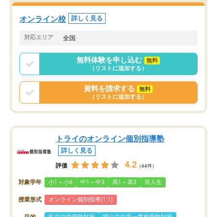
くなってきたようなので
オンラインツールを使用した単語帳の
お願いして良かったと思
オンライン校
詳しく見る
共有があり宿題もそちらで出される形
も合わなければチェンジ
でした。
娘は3科目ともずっと同
対応エリア
全国
2ヶ月で担当講師の方がお辞めになると
言う事で講師変更の申し出があり、あ
無料体験を申し込む
無料
まりに短期での変更だった為、塾に通
（リストに追加する）
う事にして退会しました。遅れも取り
戻せ、授業内容や講師の方は良かった
資料を請求する
無料
と思います。
（リストに追加する）
トライのオンライン個別指導塾
詳しく見る
4.2
評価
（44件）
対象学年
小1～小6
中1～中3
高1～高3
浪人生
授業形式
オンライン個別指導(1:1)