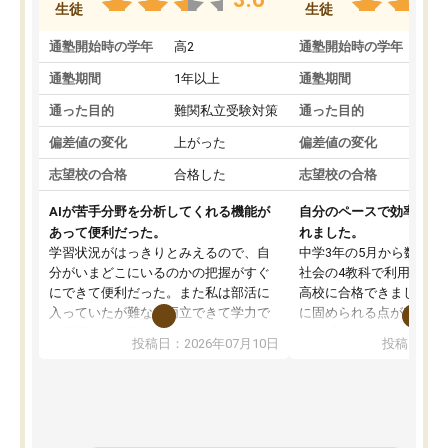
生徒
生徒
通塾開始時の学年
高2
通塾開始時の学年
中
通塾期間
1年以上
通塾期間
通った目的
難関私立受験対策
通った目的
偏差値の変化
上がった
偏差値の変化
志望校の合格
合格した
志望校の合格
AIが苦手分野を分析してくれる機能が
自分のペースで効率よく
あって便利だった。
れました。
学習状況がはっきりとみえるので、自
中学3年の5月から数学・
分がいまどこにいるのかの把握がすぐ
社会の4教科で利用し、偏
にできて便利だった。また私は部活に
高校に合格できました。
入っていたが難なく両立できて学力で
に固められる点が魅力で
も部活でも結果を残すことができてよ
れる「ウォームアップ」
投稿日：2026年07月10日
投稿日：20
かった。また問題演習の際に、自分が
項目のおかげで、手軽に
一度間違えた問題を繰り返し学習でき
せられます。何度も間違
たので苦手だった英語の克服につなが
「特訓」項目で徹底的に
った点もよかった。ただAIをアピール
め、苦手克服に非常に役
して活用するのは良かった点もあった
また、その日の勉強時間