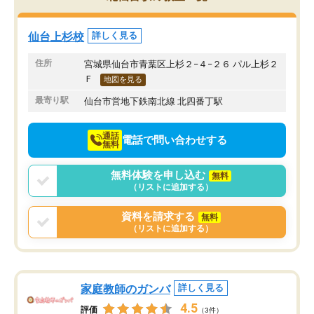
み方が真っすぐに変化（率先して自宅
先生も話しやすく、毎回
で復習や予習をする）し成績も向上し
たのを覚えています。
ています。
自分のペースで学びたい
仙台上杉校
詳しく見る
駅前なので送り迎えが少々負担になっ
業が苦手な人には特にお
ていますが、それを加味しても通って
塾だと思います。
住所
宮城県仙台市青葉区上杉２−４−２６ パル上杉２
損はないなと感じています。
Ｆ
地図を見る
最寄り駅
仙台市営地下鉄南北線 北四番丁駅
通話
電話で問い合わせする
無料
無料体験を申し込む
無料
（リストに追加する）
資料を請求する
無料
（リストに追加する）
家庭教師のガンバ
詳しく見る
4.5
評価
（3件）