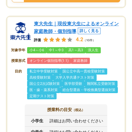
東大先生｜現役東大生によるオンライン
家庭教師・個別指導
詳しく見る
4.2
評価
（10件）
対象学年
小4～小6
中1～中3
高1～高3
浪人生
授業形式
オンライン個別指導(1:1)
家庭教師
目的
私立中学受験対策
国公立中高一貫校受験対策
高校受験対策
大学入学共通テスト対策
国公立2次試験対策
医学部受験
難関私立受験対策
医・歯・薬系対策
総合型選抜・学校推薦型選抜対策
定期テスト対策
授業料の目安
（税込）
小学生
詳細はお問い合わせください
中学生
詳細はお問い合わせください