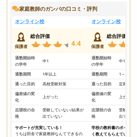
家庭教師のガンバの口コミ・評判
オンライン校
オンライン校
総合評価
総合評価
4.4
保護者
保護者
通塾開始時
通塾開始時
中1
中1
の学年
の学年
通塾期間
1年以上
通塾期間
1～3ヵ月
通った目的
高校受験対策
通った目的
定期テス
偏差値の変
偏差値の変
上がった
上がった
化
化
志望校の合
受験していない/結果が
志望校の合
受験して
格
出ていない
格
出ていな
サポートが充実している！
学校の教科書のポイント
うちは田舎で家庭教師なんてできるの
く教えてもらえている