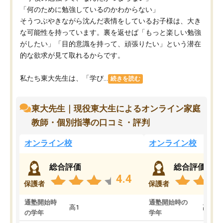
「何のために勉強しているのかわからない」
そうつぶやきながら沈んだ表情をしているお子様は、大き
な可能性を持っています。裏を返せば「もっと楽しい勉強
がしたい」「目的意識を持って、頑張りたい」という潜在
的な欲求が見て取れるからです。
私たち東大先生は、「学び...
続きを読む
東大先生｜現役東大生によるオンライン家庭
教師・個別指導の口コミ・評判
オンライン校
オンライン校
総合評価
総合評価
4.4
保護者
保護者
通塾開始時
通塾開始時の
高1
高3
の学年
学年