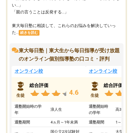
い…」
「親の言うことは反発する…」
東大毎日塾に相談して、これらのお悩みを解決していっ
た...
続きを読む
東大毎日塾｜東大生から毎日指導が受け放題
のオンライン個別指導塾の口コミ・評判
オンライン校
オンライン校
総合評価
総合評価
4.6
生徒
生徒
通塾開始時の学
通塾開始時
浪人生
高3
年
の学年
通塾期間
4ヵ月～1年未満
通塾期間
1～3ヵ月
国公立2次試験対
大学入学