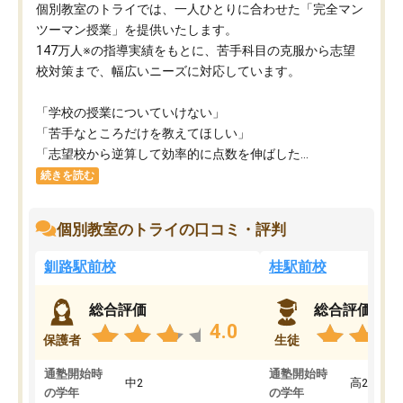
個別教室のトライでは、一人ひとりに合わせた「完全マン
ツーマン授業」を提供いたします。​
147万人※の指導実績をもとに、苦手科目の克服から志望
校対策まで、幅広いニーズに対応しています。​
「学校の授業についていけない」​
「苦手なところだけを教えてほしい」​
「志望校から逆算して効率的に点数を伸ばした...
続きを読む
個別教室のトライの口コミ・評判
釧路駅前校
桂駅前校
総合評価
総合評価
4.0
保護者
生徒
通塾開始時
通塾開始時
中2
高2
の学年
の学年