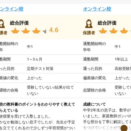
ンライン校
オンライン校
総合評価
総合評価
4.6
護者
保護者
塾開始時の
通塾開始時の
中1
中1
年
学年
塾期間
1～3ヵ月
通塾期間
1年以上
った目的
定期テスト対策
通った目的
高校受験
差値の変化
上がった
偏差値の変化
上がった
受験していない/結果が出て
受験して
望校の合格
志望校の合格
いない
いない
校の教科書のポイントをわかりやすく教えて
成績について
中学2年生の息子は、数学
らえている
いました。家庭教師ガンバ
験授業を受けて入塾しました。
手な部分を丁寧に解説して
かなか勉強しない息子でしたが、先生が予定
をつけていくことができま
を立ててくれるので少しずつ学習習慣がつい