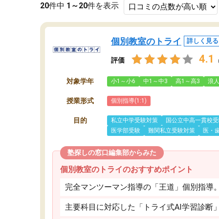
20
件中
1～20
件を表示
個別教室のトライ
詳しく見る
4.1
評価
対象学年
小1～小6
中1～中3
高1～高3
浪
授業形式
個別指導(1:1)
目的
私立中学受験対策
国公立中高一貫校受
医学部受験
難関私立受験対策
医・
塾探しの窓口編集部からみた
個別教室のトライのおすすめポイント
完全マンツーマン指導の「王道」個別指導
主要科目に対応した「トライ式AI学習診断