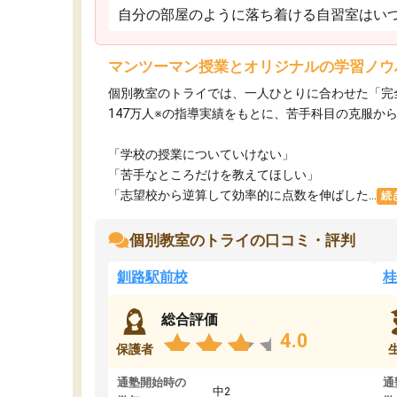
自分の部屋のように落ち着ける自習室はいつ
マンツーマン授業とオリジナルの学習ノウ
個別教室のトライでは、一人ひとりに合わせた「完
147万人※の指導実績をもとに、苦手科目の克服か
「学校の授業についていけない」​
「苦手なところだけを教えてほしい」​
「志望校から逆算して効率的に点数を伸ばした...
続
個別教室のトライの口コミ・評判
釧路駅前校
桂
総合評価
4.0
保護者
通塾開始時の
通
中2