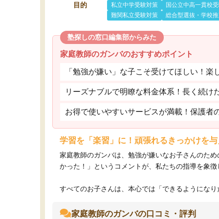
目的
私立中学受験対策
国公立中高一貫校受
難関私立受験対策
総合型選抜・学校推
塾探しの窓口編集部からみた
家庭教師のガンバのおすすめポイント
「勉強が嫌い」な子こそ受けてほしい！楽
リーズナブルで明瞭な料金体系！長く続け
お得で使いやすいサービスが満載！保護者
学習を「楽習」に！頑張れるきっかけを与
家庭教師のガンバは、勉強が嫌いなお子さんのため
かった！」というコメントが、私たちの指導を象徴
すべてのお子さんは、本心では「できるようになりた
家庭教師のガンバの口コミ・評判