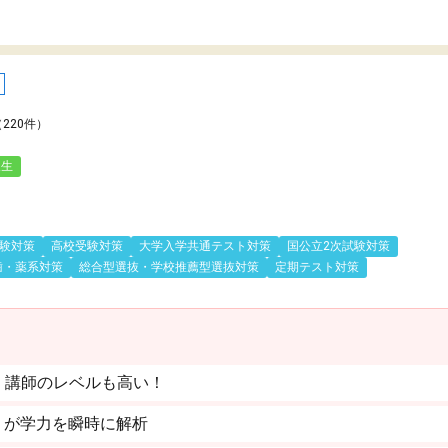
（220件）
人生
験対策
高校受験対策
大学入学共通テスト対策
国公立2次試験対策
歯・薬系対策
総合型選抜・学校推薦型選抜対策
定期テスト対策
。講師のレベルも高い！
」が学力を瞬時に解析