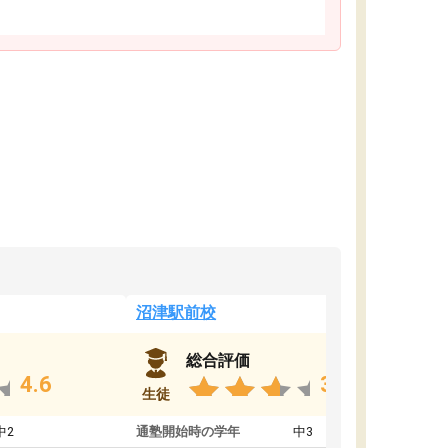
沼津駅前校
総合評価
4.6
3.8
生徒
中2
通塾開始時の学年
中3