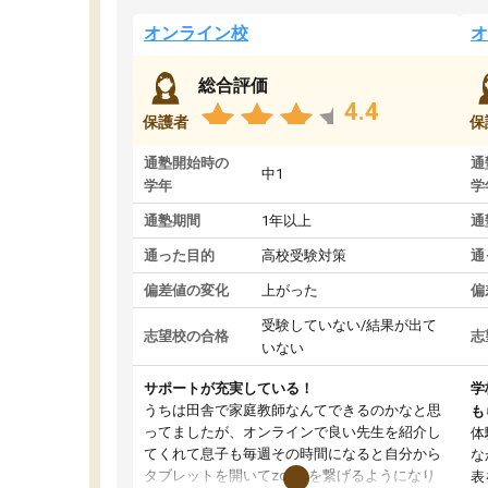
オンライン校
オ
総合評価
4.4
保護者
保
通塾開始時の
通
中1
学年
学
通塾期間
1年以上
通
通った目的
高校受験対策
通
偏差値の変化
上がった
偏
受験していない/結果が出て
志望校の合格
志
いない
サポートが充実している！
学
うちは田舎で家庭教師なんてできるのかなと思
も
ってましたが、オンラインで良い先生を紹介し
体
てくれて息子も毎週その時間になると自分から
な
タブレットを開いてzoomを繋げるようになり
表