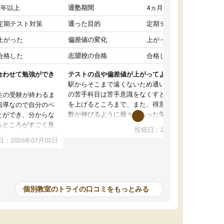
1年以上
通塾期間
4ヵ月～1年未満
定期テスト対策
通った目的
定期テスト対策
上がった
偏差値の変化
上がった
合格した
志望校の合格
合格した
合わせて勉強ができ
テストの点や偏差値が上がってよかった
駅からそこまで遠くないため通いやすく、自分
の苦手科目は苦手意識をなくすところから成績
生の受験が終わるま
を上げるところまで、また、得意科目はより点
指導なので自分のペ
数が伸びるように個々にあった学習方法で教え
とができ、分からな
てくれました。また、個別にやってくれること
るところがすごく良
投稿日：2026年06月19日
でわからないところをすぐに質問することがで
また、教科によって
：2026年07月02日
きて、後回しにせずその場で解決できることが
たので、わかりやす
とてもありがたかったです。個別ということも
頂きすごく助かりま
あり、料金は少し高めですが、自分の学力の上
おさらいだったり、
がり方を考えたら妥当なのではないかと思いま
で行うことができ、
した。
ったり、他の先生が
個別教室のトライの口コミをもっとみる
をすぐに質問できる
値が上がり志望して
ることができまし