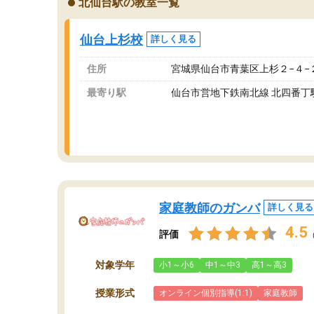
北仙台駅の教室一覧
が、それを加味しても通って損はないなと感じ
自
ています。
な
仙台上杉校
詳しく見る
住所
宮城県仙台市青葉区上杉２−４−
最寄り駅
仙台市営地下鉄南北線 北四番丁
家庭教師のガンバ
詳しく見る
4.5
評価
対象学年
小1～小6
中1～中3
高1～高3
授業形式
オンライン個別指導(1:1)
家庭教師