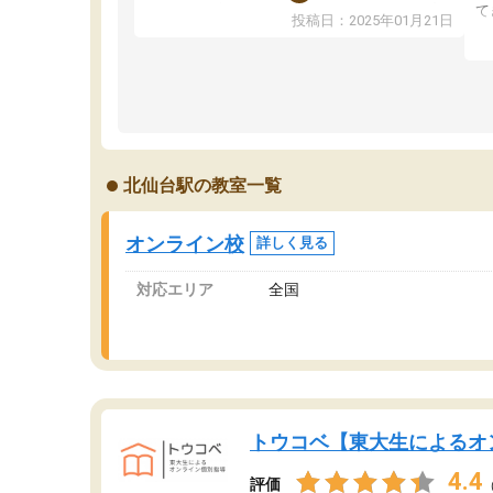
ました！5科目なんでもOKなのもとても気に入
て
投稿日：2025年01月21日
っています
オ
成績もだいぶ下の方でしたが、通い始めて1年ほ
い
どだった今では平均点以上の科目が増えてきま
か
した！あと1年受験まであるので無料の週末教室
て
を使用しながら頑張って欲しいと思います！
北仙台駅の教室一覧
オンライン校
詳しく見る
対応エリア
全国
トウコベ【東大生によるオ
4.4
評価