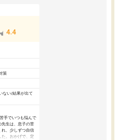
4.4
対策
いない/結果が出て
が苦手でいつも悩んで
の先生は、息子の苦
くれ、少しずつ自信
した。おかげで、定