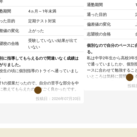
年
通塾期間
塾期間
4ヵ月～1年未満
通った目的
った目的
定期テスト対策
偏差値の変化
差値の変化
上がった
志望校の合格
受験していない/結果が出て
望校の合格
個別なので自分のペースに
いない
る。
私は中学2年生から高校3年
別に指導してもらえるので間違いなく成績は
で通っていましたか、個別
がりました。
ースに合わせて勉強するこ
校生の頃に個別指導のトライへ通っていまし
いところは気軽に質問でき
。
いところだと思いました。
対1の授業だったので、自分の苦手な部分を中
投稿日
専門の先生にも変えて貰え
に教えてもらえたのがすごく良かったです。
い覚え方だったりも教えて
からないところもその場で質問しやすく、理
投稿日：2026年07月20日
した。授業後は、その日の
できるまで丁寧に説明してもらえたので、勉
学校の宿題を自習スペース
への苦手意識が少しずつなくなりました。
近くに自分の担当の先生だ
の結果成績も上がり、自信を持って勉強に取
いるので分からないところ
組めるようになりました。
環境でした。おかげで偏差
生も話しやすく、毎回安心して通えたのを覚
いた高校や大学にも合格す
ています。