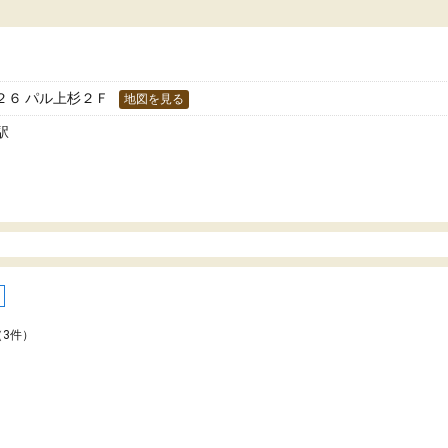
た！
分のペースで学びたい人や、集団授業が苦手
人には特におすすめできる塾だと思います。
２６ パル上杉２Ｆ
地図を見る
駅
（3件）