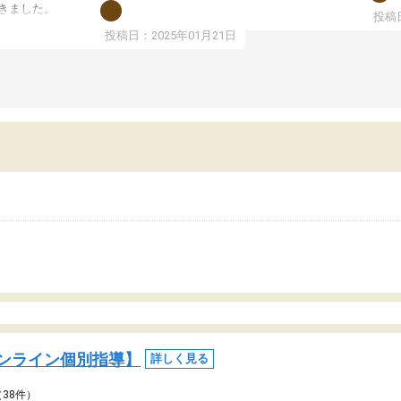
期テストの成績が10点以上
きました。
投稿日
ても喜んでいます。
ンラインで週に一度の受講ですが、指導が無
投稿日：2025年01月21日
日も予定表に基づいて勉強したり、LINEでわ
らないところを質問できるのでとても助かっ
います。
ンライン個別指導】
詳しく見る
（38件）