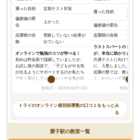
通った目的
定期テスト対策
大学入
通った目的
対策
偏差値の変
上がった
化
偏差値の変化
上がっ
志望校の合
受験していない/結果が
志望校の合格
合格し
格
出ていない
ラストスパートの１か月
オンラインで勉強のコツが学べる！
が、本当に助かりました
初めは料金面で躊躇していましたが、
共通テストに向けての追
お試し後の面談で、「子どもがやる気
に、入塾しました。田舎
が出るようにサポートするのが私たち
近隣の塾では、教えても
です！安心してください！やる気が出
く、かといって通うには
ないのは私たち講師の責任です」と言
が、トライならオンライ
投稿日：2026年03月13日
投稿日：20
ってくださり、確かに！と考えて、思
可能なので本当に助かり
い切って入塾しました。英語が苦手だ
テストの内容重視でした
ったんですが、学生の先生から学ぶこ
らないところをピンポイ
トライのオンライン個別指導塾の口コミをもっとみ
とで、勉強のコツみたいなものをつか
頂いて、とてもわかりや
る
み、徐々に成績が上がったらいいなと
していました。一生を左
思っていました。何が今足りないのか
スト、多少お金がかかっ
を的確に指導いただき、子どももびっ
思い切って入塾してよか
愛子駅の教室一覧
くりするほど楽しんでやる気を持って