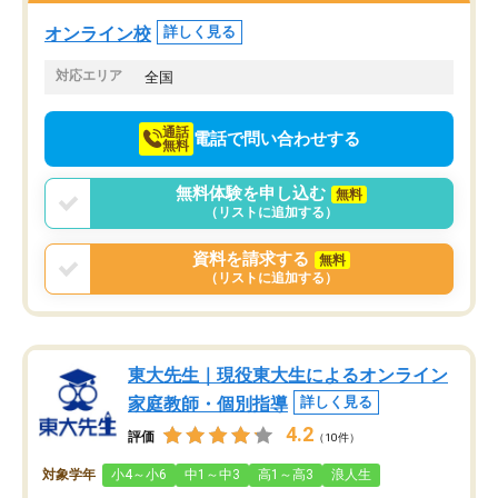
塾を受けています。狙い通り、少しず
つ成績も上がり、苦手意識も無くなっ
オンライン校
詳しく見る
てきたので、さらに苦手な数学も追加
でお願いしました。来年の高校受験に
対応エリア
全国
向けて頑張っています。
通話
電話で問い合わせする
無料
無料体験を申し込む
無料
（リストに追加する）
資料を請求する
無料
（リストに追加する）
東大先生｜現役東大生によるオンライン
家庭教師・個別指導
詳しく見る
4.2
評価
（10件）
対象学年
小4～小6
中1～中3
高1～高3
浪人生