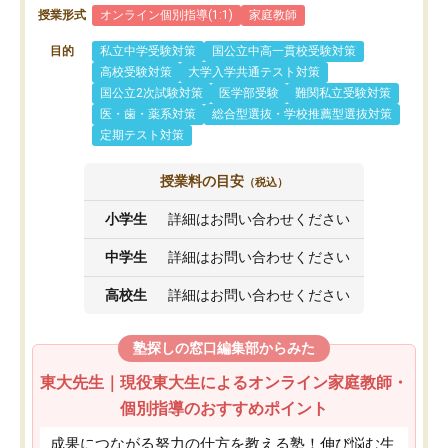
授業形式
オンライン個別指導(1:1)
家庭教師
目的
私立中学受験対策
国公立中高一貫校受験対策
高校受験対策
大学入学共通テスト対策
国公立2次試験対策
医学部受験
難関私立受験対策
医・歯・薬系対策
総合型選抜・学校推薦型選抜対策
定期テスト対策
授業料の目安
（税込）
小学生
詳細はお問い合わせください
中学生
詳細はお問い合わせください
高校生
詳細はお問い合わせください
塾探しの窓口編集部からみた
東大先生｜現役東大生によるオンライン家庭教師・
個別指導のおすすめポイント
成果につながる努力の仕方を教える塾！伸び悩む生