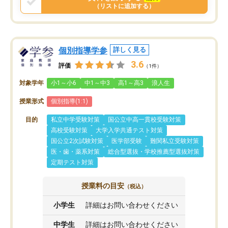
（リストに追加する）
個別指導学参
詳しく見る
3.6
評価
（1件）
対象学年
小1～小6
中1～中3
高1～高3
浪人生
授業形式
個別指導(1:1)
目的
私立中学受験対策
国公立中高一貫校受験対策
高校受験対策
大学入学共通テスト対策
国公立2次試験対策
医学部受験
難関私立受験対策
医・歯・薬系対策
総合型選抜・学校推薦型選抜対策
定期テスト対策
授業料の目安
（税込）
小学生
詳細はお問い合わせください
中学生
詳細はお問い合わせください