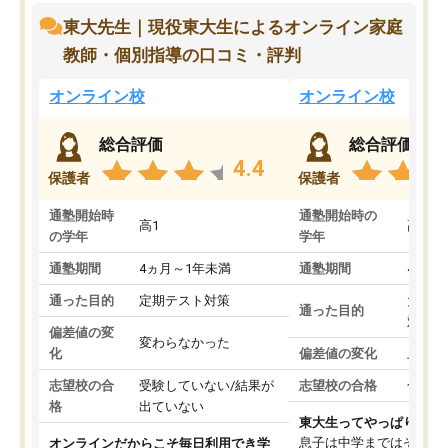
東大先生｜現役東大生によるオンライン家庭
教師・個別指導の口コミ・評判
オンライン校
オンライン校
総合評価
総合評価
4.4
保護者
保護者
通塾開始時
通塾開始時の
高1
高3
の学年
学年
通塾期間
4ヵ月～1年未満
通塾期間
4ヵ月
通った目的
定期テスト対策
大学入
通った目的
対策
偏差値の変
変わらなかった
化
偏差値の変化
上がっ
志望校の合
受験していない/結果が
志望校の合格
合格し
格
出ていない
東大生ってやっぱりすご
息子は中学まではそこそ
オンラインだからこそ毎日利用でき学