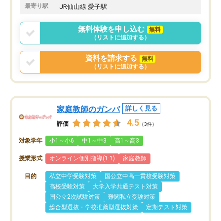
最寄り駅
JR仙山線 愛子駅
無料体験を申し込む
無料
（リストに追加する）
資料を請求する
無料
（リストに追加する）
家庭教師のガンバ
詳しく見る
4.5
評価
（3件）
対象学年
小1～小6
中1～中3
高1～高3
授業形式
オンライン個別指導(1:1)
家庭教師
目的
私立中学受験対策
国公立中高一貫校受験対策
高校受験対策
大学入学共通テスト対策
国公立2次試験対策
難関私立受験対策
総合型選抜・学校推薦型選抜対策
定期テスト対策