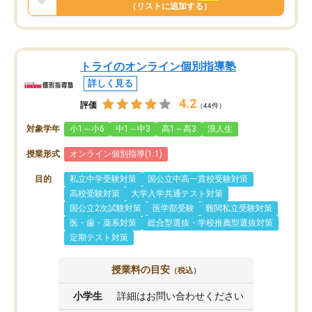
と思います。
（リストに追加する）
トライのオンライン個別指導塾
詳しく見る
4.2
評価
（44件）
対象学年
小1～小6
中1～中3
高1～高3
浪人生
授業形式
オンライン個別指導(1:1)
目的
私立中学受験対策
国公立中高一貫校受験対策
高校受験対策
大学入学共通テスト対策
国公立2次試験対策
医学部受験
難関私立受験対策
医・歯・薬系対策
総合型選抜・学校推薦型選抜対策
定期テスト対策
授業料の目安
（税込）
小学生
詳細はお問い合わせください