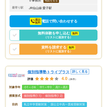
ｏ事務所
地図を見る
最寄り駅
JR仙山線 愛子駅
通話
電話で問い合わせする
無料
無料体験を申し込む
無料
（リストに追加する）
資料を請求する
無料
（リストに追加する）
個別指導塾トライプラス
詳しく見る
4.0
評価
（28件）
対象学年
小1～小6
中1～中3
高1～高3
授業形式
個別指導(1:1)
個別指導(1:2)
目的
私立中学受験対策
国公立中高一貫校受験対策