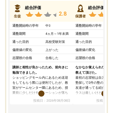
総合評価
総合評価
2.8
生徒
保護者
通塾開始時の学年
中3
通塾開始時の学年
中
通塾期間
4ヵ月～1年未満
通塾期間
4
通った目的
高校受験対策
通った目的
高
偏差値の変化
上がった
偏差値の変化
変
志望校の合格
合格した
志望校の合格
合
講師と相性が良かったため、前向きに
なかなか覚えられなかっ
勉強できました。
教えて頂けた。
ショッピングモール内にあるため送迎
最初の志望校は自力では
をしてもらう際には便利でしたが、教
塾探しで2件の塾の説明
室がゲームセンター隣にあるため、授
友達が通ってる紹介で行
業前に少しだけモチベーションが落ち
ラスは厳しいけど頑張れ
ることもありました。講師の方とは相
向きな意見を言ってくれ
投稿日：2026年08月08日
投稿日：20
性が良かったため、とても話しやすく
希望のある方に決めまし
勉強にもかなり前向きに取り組めたと
塾行ってるからと自宅で
思います。私自身人見知りな性格です
そかになって成績が落ち