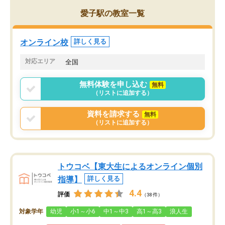
がら頑張って欲しいと思います！
愛子駅の教室一覧
オンライン校
詳しく見る
対応エリア
全国
無料体験を申し込む
無料
（リストに追加する）
資料を請求する
無料
（リストに追加する）
トウコベ【東大生によるオンライン個別
指導】
詳しく見る
4.4
評価
（38件）
対象学年
幼児
小1～小6
中1～中3
高1～高3
浪人生