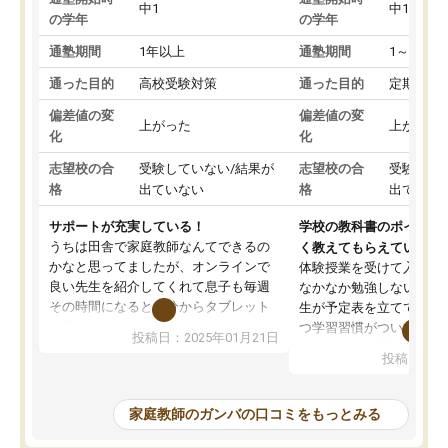
中1
中1
の学年
の学年
通塾期間
1年以上
通塾期間
1～3ヵ月
通った目的
高校受験対策
通った目的
定期テス
偏差値の変
偏差値の変
上がった
上がった
化
化
志望校の合
受験していない/結果が
志望校の合
受験して
格
出ていない
格
出ていな
サポートが充実している！
学校の教科書のポイント
うちは田舎で家庭教師なんてできるの
く教えてもらえている
かなと思ってましたが、オンラインで
体験授業を受けて入塾し
良い先生を紹介してくれて息子も毎週
なかなか勉強しない息子
その時間になると自分からタブレット
生が予定表を立ててくれ
を開いてzoomを繋げるようになりまし
つ学習習慣がついてきま
投稿日：2025年01月21日
た！5科目なんでもOKなのもとても気
オンラインで週に一度の
投稿日：20
に入っています
指導が無い日も予定表に
成績もだいぶ下の方でしたが、通い始
したり、LINEでわから
めて1年ほどだった今では平均点以上の
問できるのでとても助か
家庭教師のガンバの口コミをもっとみる
科目が増えてきました！あと1年受験ま
であるので無料の週末教室を使用しな