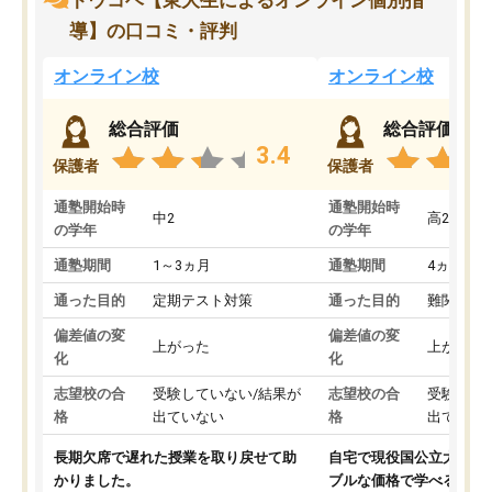
導】の口コミ・評判
オンライン校
オンライン校
総合評価
総合評価
3.4
保護者
保護者
通塾開始時
通塾開始時
中2
高2
の学年
の学年
通塾期間
1～3ヵ月
通塾期間
4ヵ月～1
通った目的
定期テスト対策
通った目的
難関私立
偏差値の変
偏差値の変
上がった
上がった
化
化
志望校の合
受験していない/結果が
志望校の合
受験して
格
出ていない
格
出ていな
長期欠席で遅れた授業を取り戻せて助
自宅で現役国公立大学生
かりました。
ブルな価格で学べる