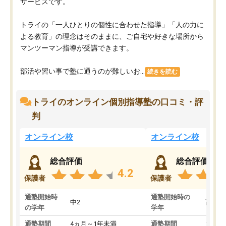
サービスです。
トライの「一人ひとりの個性に合わせた指導」「人の力に
よる教育」の理念はそのままに、ご自宅や好きな場所から
マンツーマン指導が受講できます。
部活や習い事で塾に通うのが難しいお...
続きを読む
トライのオンライン個別指導塾の口コミ・評
判
オンライン校
オンライン校
総合評価
総合評価
4.2
保護者
保護者
通塾開始時
通塾開始時の
中2
高3
の学年
学年
通塾期間
4ヵ月～1年未満
通塾期間
1～3