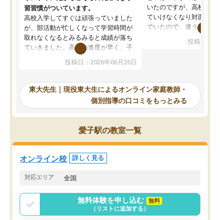
いたのですが、高校に入
習習慣がついています。
ていけなくなり対面の塾
高校入学してすぐは頑張っていました
でいたので、違うアプロ
が、部活動が忙しくなって学習時間が
考えて入りました。地元
取れなくなるとみるみると成績が落ち
投稿日：20
で、当初は模試でD判定
ていきました。高校の進度が早く、子
していたのですが、やは
供も家に帰って勉強の話すると嫌な反
投稿日：2026年06月26日
験勉強に詳しく、先生か
応を示します。東大先生にお願いして
受け合格できました。ま
からは効率的な計画を先生が立ててく
自習室が毎日使えていつ
れるので、親としても安心です。毎日
東大先生｜現役東大生によるオンライン家庭教師・
るのが心強かったようで
使える自習室とかもあり、わからない
個別指導の口コミをもっとみる
謝です。
ところがあれば先生が回答してくれる
のも重宝しています。
愛子駅の教室一覧
オンライン校
詳しく見る
対応エリア
全国
無料体験を申し込む
無料
（リストに追加する）