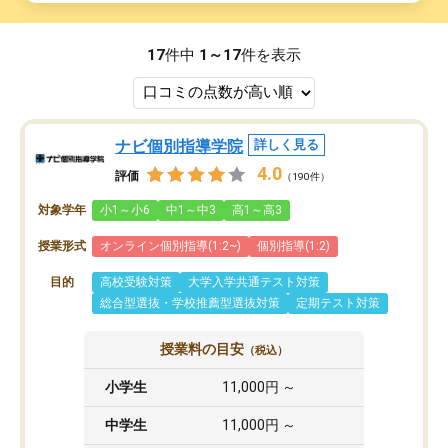
17
件中
1～17
件を表示
ナビ個別指導学院
詳しく見る
4.0
評価
（190件）
対象学年
小1～小6
中1～中3
高1～高3
授業形式
オンライン個別指導(1:2~)
個別指導(1:2)
目的
高校受験対策
大学入学共通テスト対策
総合型選抜・学校推薦型選抜対策
定期テスト対策
授業料の目安
（税込）
小学生
11,000円 ～
中学生
11,000円 ～