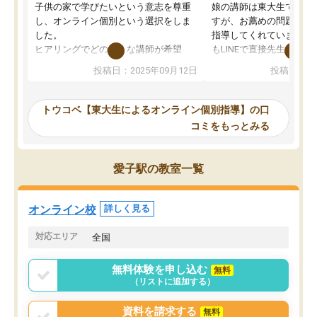
子供の家で学びたいという意志を尊重
娘の講師は東大生では無
し、オンライン個別という選択をしま
すが、お薦めの問題集や
した。
指導してくれています。2
ヒアリングでどのような講師が希望
もLINEで直接先生に質問
か、オプションは付帯するかなど選ぶ
教科でも)。受講科目や
投稿日：2025年09月12日
投稿日：20
事が出来ました。
めれるので、個人に合っ
講師とのマッチング後講師との初回ミ
ると思います。カリキュ
ーティングを行い、その講師で良いか
いなのがあり(有料)、受
トウコベ【東大生によるオンライン個別指導】の口
他の講師を希望するか子供との相性も
ことをどんなスケジュー
コミをもっとみる
見てから講師を決定する事ができま
くか相談したのですが、
す。
ち期待したものではなく
うちの子は、初回面談の講師の方で決
内容でした。それでも明
愛子駅の教室一覧
定しました。
やる気も出ましたし、苦
くなってきたようなので
オンラインツールを使用した単語帳の
お願いして良かったと思
オンライン校
詳しく見る
共有があり宿題もそちらで出される形
も合わなければチェンジ
でした。
娘は3科目ともずっと同
対応エリア
全国
2ヶ月で担当講師の方がお辞めになると
言う事で講師変更の申し出があり、あ
無料体験を申し込む
無料
まりに短期での変更だった為、塾に通
（リストに追加する）
う事にして退会しました。遅れも取り
戻せ、授業内容や講師の方は良かった
資料を請求する
無料