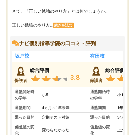
さて、「正しい勉強のやり方」とは何でしょうか。
正しい勉強のやり方...
続きを読む
ナビ個別指導学院の口コミ・評判
坂戸校
有田校
総合評価
総合評価
3.8
保護者
保護者
通塾開始時
通塾開始時
小5
小1
の学年
の学年
通塾期間
4ヵ月～1年未満
通塾期間
1年以上
通った目的
定期テスト対策
通った目的
定期テス
偏差値の変
偏差値の変
変わらなかった
上がった
化
化