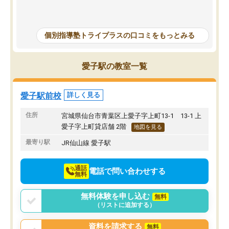
が、個別指導ということもあり、質問
げることになってしまっ
もしやすく授業形式が合っていまし
ナスな事は言わず励まし
た。難しい問題では解説をより細かく
を教えて頂き出来ないこ
個別指導塾トライプラスの口コミをもっとみる
書いてくれたりと、生徒一人一人に合
うになった、覚えられた
った授業を考えてくれます。
ころ見て、見捨てず教え
当に感謝しかないです。
愛子駅の教室一覧
ってしまったけどとても
方で通ってよかったと思
愛子駅前校
詳しく見る
住所
宮城県仙台市青葉区上愛子字上町13-1 13-1 上
愛子字上町貸店舗 2階
地図を見る
最寄り駅
JR仙山線 愛子駅
通話
電話で問い合わせする
無料
無料体験を申し込む
無料
（リストに追加する）
資料を請求する
無料