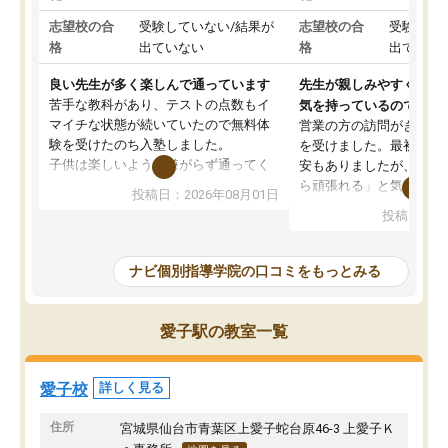
志望校の合
受験していない/結果が
志望校の合
受験して
格
出ていない
格
出ていな
良い先生が多く楽しんで通っています
先生が親しみやすく勉強
苦手な教科があり、テストの点数もイ
気を持っているので安心
マイチな状態が続いていたので無料体
営業の方の訪問がきっか
験を受けたのち入塾しました。
を受けました。最初は続
子供は楽しいようで嫌がらず通ってく
安もありましたが、子ど
れています。
ら頑張れる」と気に入り
投稿日：2026年08月01日
先生は良い方が多く、いつも笑顔で対
以上お世話になっていま
投稿日：20
応して頂けるので安心してお任せする
ても分かりやすく、学校
ことができます。
き方や、子どもに合った
教室は少し狭い印象なので夜の時間帯
方を丁寧に教えてくださ
ナビ個別指導学院の口コミをもっとみる
など生徒さんが多い時間帯は手狭では
が深まっていると感じま
ないかな？と感じます。
熱心で、一人ひとりの苦
また駅前にあるのでアクセスは良いで
握し、復習や講習を通し
愛子駅の教室一覧
すが駐車場がないのでお迎えの際に近
ポートしてくださいます
隣のコインパーキングを利用または路
前より勉強に前向きに取
上駐車をするしかない点が少し不便で
になり、安心して通わせ
愛子校
詳しく見る
す。
感じています。これから
りたいと思える塾です。
住所
宮城県仙台市青葉区上愛子蛇台原46-3 上愛子Ｋ