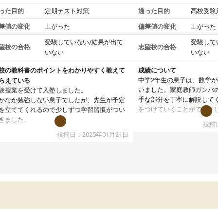
った目的
定期テスト対策
通った目的
高校受験
差値の変化
上がった
偏差値の変化
上がった
受験していない/結果が出て
受験して
望校の合格
志望校の合格
いない
いない
校の教科書のポイントをわかりやすく教えて
成績について
中学2年生の息子は、数学
らえている
いました。家庭教師ガンバ
験授業を受けて入塾しました。
手な部分を丁寧に解説して
かなか勉強しない息子でしたが、先生が予定
をつけていくことができま
を立ててくれるので少しずつ学習習慣がつい
期テストの成績が10点以上
きました。
投稿日
ても喜んでいます。
ンラインで週に一度の受講ですが、指導が無
投稿日：2025年01月21日
日も予定表に基づいて勉強したり、LINEでわ
らないところを質問できるのでとても助かっ
います。