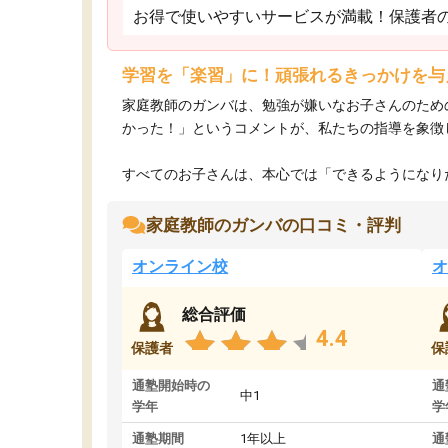
お得で使いやすいサービスが満載！保護者
学習を「楽習」に！頑張れるきっかけを与
家庭教師のガンバは、勉強が嫌いなお子さんのため
かった！」というコメントが、私たちの指導を象徴
すべてのお子さんは、本心では「できるようになりた
家庭教師のガンバの口コミ・評判
オンライン校
オ
総合評価
4.4
保護者
保
通塾開始時の
通
中1
学年
学
通塾期間
1年以上
通