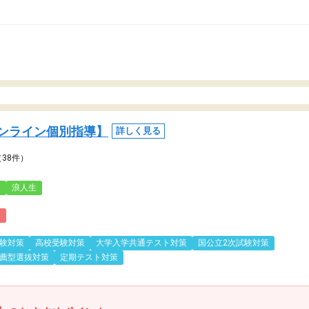
ンライン個別指導】
詳しく見る
（38件）
3
浪人生
)
験対策
高校受験対策
大学入学共通テスト対策
国公立2次試験対策
薦型選抜対策
定期テスト対策