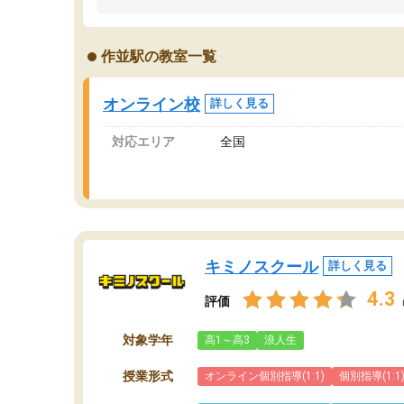
うちの子は、初回面談の講師の方で決定しまし
は
た。
内
出
作並駅の教室一覧
オンラインツールを使用した単語帳の共有があ
な
り宿題もそちらで出される形でした。
ま
2ヶ月で担当講師の方がお辞めになると言う事で
が
オンライン校
詳しく見る
講師変更の申し出があり、あまりに短期での変
更だった為、塾に通う事にして退会しました。
対応エリア
全国
遅れも取り戻せ、授業内容や講師の方は良かっ
たと思います。
キミノスクール
詳しく見る
4.3
評価
対象学年
高1～高3
浪人生
授業形式
オンライン個別指導(1:1)
個別指導(1:1