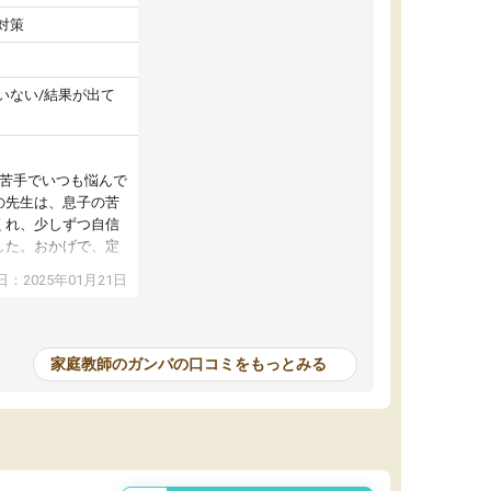
対策
いない/結果が出て
が苦手でいつも悩んで
の先生は、息子の苦
くれ、少しずつ自信
した。おかげで、定
アップし、本人もと
：2025年01月21日
家庭教師のガンバの口コミをもっとみる