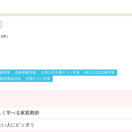
（3件）
験対策
高校受験対策
大学入学共通テスト対策
国公立2次試験対策
薦型選抜対策
定期テスト対策
しく学べる家庭教師
たい人にピッタリ