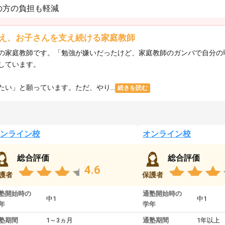
の方の負担も軽減
え、お子さんを支え続ける家庭教師
の家庭教師です。「勉強が嫌いだったけど、家庭教師のガンバで自分の
しています。
い」と願っています。ただ、やり...
続きを読む
ンライン校
オンライン校
総合評価
総合評価
4.6
護者
保護者
塾開始時の
通塾開始時の
中1
中1
年
学年
塾期間
1～3ヵ月
通塾期間
1年以上