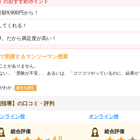
】のおすすめポイント
9,900円から！
してくれる！
導。だから満足度が高い！
で受講するマンツーマン授業
ことがありません。
ない」「受験が不安」、あるいは、「コツコツやっているのに、結果が
か...
続きを読む
別指導】の口コミ・評判
ンライン校
オンライン校
総合評価
総合評価
4.0