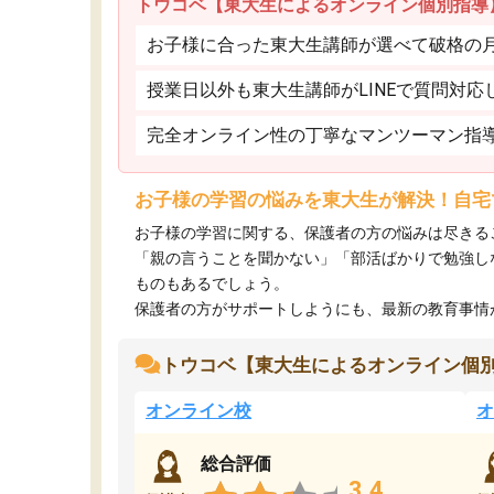
トウコベ【東大生によるオンライン個別指導
お子様に合った東大生講師が選べて破格の月額
授業日以外も東大生講師がLINEで質問対応
完全オンライン性の丁寧なマンツーマン指
お子様の学習の悩みを東大生が解決！自宅
お子様の学習に関する、保護者の方の悩みは尽きる
「親の言うことを聞かない」「部活ばかりで勉強し
ものもあるでしょう。
保護者の方がサポートしようにも、最新の教育事情がわ
トウコベ【東大生によるオンライン個
オンライン校
オ
総合評価
3.4