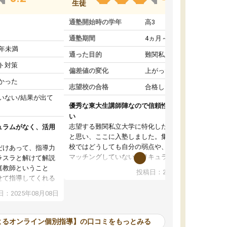
生徒
通塾開始時の学年
高3
通塾期間
4ヵ月～1年未満
1年未満
通った目的
難関私立受験対策
ト対策
偏差値の変化
上がった
かった
志望校の合格
合格した
いない/結果が出て
優秀な東大生講師陣なので信頼性や安心感が高
い
志望する難関私立大学に特化した準備をしたい
ュラムがなく、活用
と思い、ここに入塾しました。集団指導の予備
校ではどうしても自分の弱点や、志望校対策に
だけあって、指導力
マッチングしていないカリキュラムに不安を感
ラスラと解けて解説
じたからです。
庭教師ということ
投稿日：2024年02月19日
また受験のノウハウを蓄積している優秀な東大
せて指導してくれる
生講師陣をそろえていることや、完全オンライ
ラムがない。当方
：2025年08月08日
ン制というのも、ここを選んだ重要なポイント
るため、学校の教科
です。実際に入塾してみると、きめ細かいマン
な形で活用をさせて
ツーマン指導によって、自分の志望校にふさわ
間を使って進められる
よるオンライン個別指導】の口コミをもっとみる