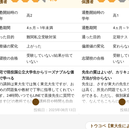
護者
保護者
塾開始時の
通塾開始時の
高2
高1
年
学年
塾期間
4ヵ月～1年未満
通塾期間
4ヵ月～
った目的
難関私立受験対策
通った目的
定期テス
差値の変化
上がった
偏差値の変化
変わらな
受験していない/結果が出て
受験して
望校の合格
志望校の合格
いない
いない
宅で現役国公立大学生からリーズナブルな価
先生の質はよいが、カリキ
で学べる
方法が分からない
の講師は東大生では無く東北大生ですが、お
先生は、さすが東大の先生
めの問題集や教材で丁寧に指導してくれてい
は高く、所見の問題でもス
す。24時間いつでもLINEで直接先生に質問で
ができる。ただし、個別家
ます(どの教科でも)。受講科目や時間も自由
で、なんでもこちらに合わ
決めれるので、個人に合った勉強ができると
のだが、具体的なカリキュ
投稿日：2025年08月13日
投稿日
います。カリキュラム相談みたいなのがあり
は、授業の先取り学習をす
有料)、受験までにどんなことをどんなスケジ
書を一緒に進めていくよう
ールでやっていくか相談したのですが、それ
いただいたが、1時間の時
トウコベ【東大生に