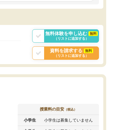
しいオリジナルのカリキュラムを提案してくれ
であれば自学自習で
ました。
1時間の代金がそれな
また24時間いつでもLINEで講師に相談できるの
用の仕方をしたかっ
で、深夜に家で勉強していて疑問や不安が生じ
これといった提案も
ても、直ぐに解消できたのは、大きなメリット
分からず辞めること
と感じました。
ていけない子にはい
無料体験を申し込む
無料
（リストに追加する）
資料を請求する
無料
（リストに追加する）
授業料の目安
（税込）
小学生
小学生は募集していません