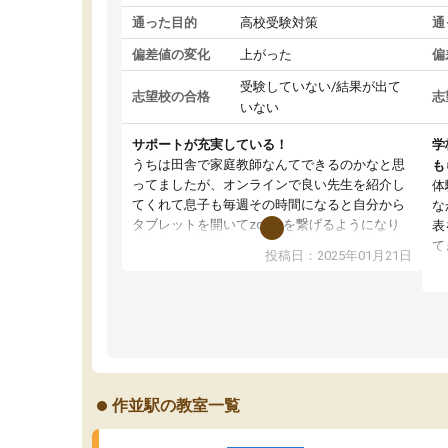
通った目的
高校受験対策
通
偏差値の変化
上がった
偏
受験していない/結果が出て
志望校の合格
志
いない
サポートが充実している！
学
うちは田舎で家庭教師なんてできるのかなと思
も
ってましたが、オンラインで良い先生を紹介し
体
てくれて息子も毎週その時間になると自分から
な
タブレットを開いてzoomを繋げるようになり
表
ました！5科目なんでもOKなのもとても気に入
て
投稿日：2025年01月21日
っています
オ
成績もだいぶ下の方でしたが、通い始めて1年ほ
い
どだった今では平均点以上の科目が増えてきま
か
した！あと1年受験まであるので無料の週末教室
て
を使用しながら頑張って欲しいと思います！
作並駅の教室一覧