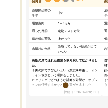
保護者
保
通塾開始時の
通
中2
学年
学
通塾期間
1～3ヵ月
通
通った目的
定期テスト対策
通
偏差値の変化
上がった
偏
受験していない/結果が出て
志望校の合格
志
いない
長期欠席で遅れた授業を取り戻せて助かりまし
自
た。
格
子供の家で学びたいという意志を尊重し、オン
娘
ライン個別という選択をしました。
薦
ヒアリングでどのような講師が希望か、オプシ
ま
ョンは付帯するかなど選ぶ事が出来ました。
き
講師とのマッチング後講師との初回ミーティン
に
投稿日：2025年09月12日
グを行い、その講師で良いか他の講師を希望す
思
るか子供との相性も見てから講師を決定する事
(
ができます。
ュ