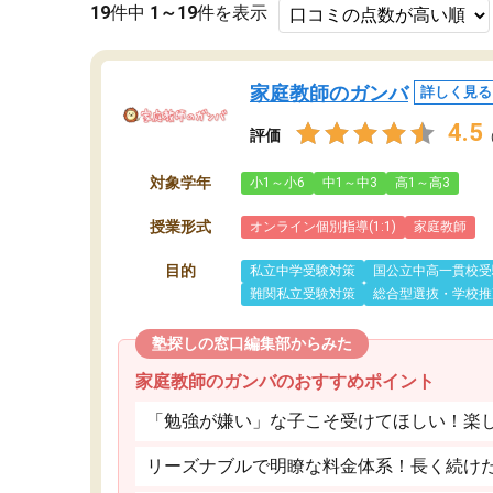
19
件中
1～19
件を表示
家庭教師のガンバ
詳しく見る
4.5
評価
対象学年
小1～小6
中1～中3
高1～高3
授業形式
オンライン個別指導(1:1)
家庭教師
目的
私立中学受験対策
国公立中高一貫校受
難関私立受験対策
総合型選抜・学校推
塾探しの窓口編集部からみた
家庭教師のガンバのおすすめポイント
「勉強が嫌い」な子こそ受けてほしい！楽
リーズナブルで明瞭な料金体系！長く続け