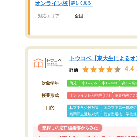
オンライン校
詳しく見る
対応エリア
全国
トウコベ【東大生によるオ
4.4
評価
対象学年
幼児
小1～小6
中1～中3
高1～高
授業形式
オンライン個別指導(1:1)
個別指導(1:1
目的
私立中学受験対策
国公立中高一貫校受
難関私立受験対策
総合型選抜・学校推
塾探しの窓口編集部からみた