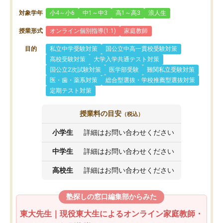
対象学年
小4～小6
中1～中3
高1～高3
浪人生
授業形式
オンライン個別指導(1:1)
家庭教師
目的
私立中学受験対策
国公立中高一貫校受験対策
高校受験対策
大学入学共通テスト対策
国公立2次試験対策
医学部受験
難関私立受験対策
医・歯・薬系対策
総合型選抜・学校推薦型選抜対策
定期テスト対策
授業料の目安
（税込）
小学生
詳細はお問い合わせください
中学生
詳細はお問い合わせください
高校生
詳細はお問い合わせください
塾探しの窓口編集部からみた
東大先生｜現役東大生によるオンライン家庭教師・