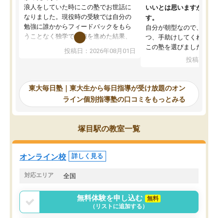
浪人をしていた時にこの塾でお世話に
いいとは思いますが、料
なりました。現役時の受験では自分の
す。
勉強に誰かからフィードバックをもら
自分が朝型なので、自習
うことなく独学で勉強を進めた結果、
つ、手助けしてくれる設
入試本番に地歴の学習が間に合わず不
この塾を選びました。
投稿日：2026年08月01日
合格となってしまいました。その経験
投稿日：20
を踏まえ、浪人が決まった際に勉強計
画を考えてもらえる塾を探した結果、
東大毎日塾にたどり着きました。学習
東大毎日塾｜東大生から毎日指導が受け放題のオン
の長期計画や日々の勉強のやり方につ
ライン個別指導塾の口コミをもっとみる
いて客観的なアドバイスをいただけた
ので、自信をもって受験勉強を進める
ことができました。自分のように勉強
塚目駅の教室一覧
のやり方や進捗管理で苦労している方
には特におすすめしたい塾です。
オンライン校
詳しく見る
対応エリア
全国
無料体験を申し込む
無料
（リストに追加する）