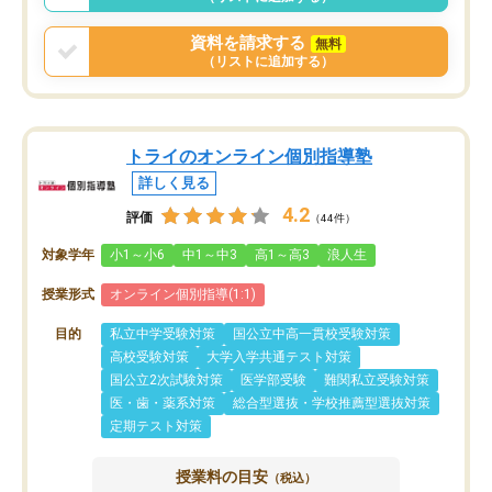
資料を請求する
無料
（リストに追加する）
トライのオンライン個別指導塾
詳しく見る
4.2
評価
（44件）
対象学年
小1～小6
中1～中3
高1～高3
浪人生
授業形式
オンライン個別指導(1:1)
目的
私立中学受験対策
国公立中高一貫校受験対策
高校受験対策
大学入学共通テスト対策
国公立2次試験対策
医学部受験
難関私立受験対策
医・歯・薬系対策
総合型選抜・学校推薦型選抜対策
定期テスト対策
授業料の目安
（税込）