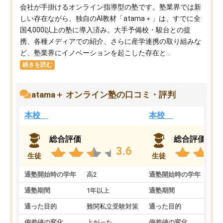
会社が手掛けるオンライン指導型の塾です。塾業界では新
しい存在ながら、独自のAI教材「atama＋」は、すでに全
国4,000以上の塾に導入済み。大手予備校・駿台との提
携、各種メディアでの紹介、さらに産学連携の取り組みな
ど、塾業界にイノベーションを起こした存在と...
続きを読む
atama＋ オンライン塾の口コミ・評判
本校
本校
総合評価
総合評価
3.6
生徒
生徒
通塾開始時の学年
高2
通塾開始時の学年
中
通塾期間
1年以上
通塾期間
通った目的
難関私立受験対策
通った目的
偏差値の変化
上がった
偏差値の変化