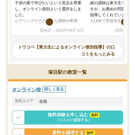
子供の家で学びたいという意志を尊重
娘の講師は東大生では無
し、オンライン個別という選択をしま
すが、お薦めの問題集や
した。
指導してくれています。2
ヒアリングでどのような講師が希望
もLINEで直接先生に質問
か、オプションは付帯するかなど選ぶ
教科でも)。受講科目や
投稿日：2025年09月12日
投稿日：20
事が出来ました。
めれるので、個人に合っ
講師とのマッチング後講師との初回ミ
ると思います。カリキュ
ーティングを行い、その講師で良いか
いなのがあり(有料)、受
トウコベ【東大生によるオンライン個別指導】の口
他の講師を希望するか子供との相性も
ことをどんなスケジュー
コミをもっとみる
見てから講師を決定する事ができま
くか相談したのですが、
す。
ち期待したものではなく
うちの子は、初回面談の講師の方で決
内容でした。それでも明
塚目駅の教室一覧
定しました。
やる気も出ましたし、苦
くなってきたようなので
オンラインツールを使用した単語帳の
お願いして良かったと思
オンライン校
詳しく見る
共有があり宿題もそちらで出される形
も合わなければチェンジ
でした。
娘は3科目ともずっと同
対応エリア
全国
2ヶ月で担当講師の方がお辞めになると
言う事で講師変更の申し出があり、あ
無料体験を申し込む
無料
まりに短期での変更だった為、塾に通
（リストに追加する）
う事にして退会しました。遅れも取り
戻せ、授業内容や講師の方は良かった
資料を請求する
無料