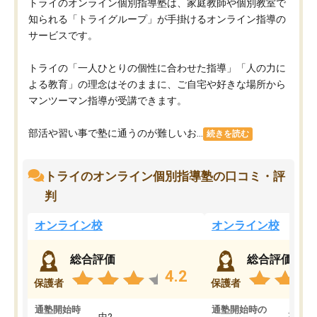
トライのオンライン個別指導塾は、家庭教師や個別教室で
知られる「トライグループ」が手掛けるオンライン指導の
サービスです。
トライの「一人ひとりの個性に合わせた指導」「人の力に
よる教育」の理念はそのままに、ご自宅や好きな場所から
マンツーマン指導が受講できます。
部活や習い事で塾に通うのが難しいお...
続きを読む
トライのオンライン個別指導塾の口コミ・評
判
オンライン校
オンライン校
総合評価
総合評価
4.2
保護者
保護者
通塾開始時
通塾開始時の
中2
高3