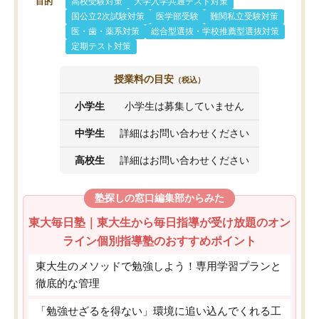
目的
高校受験対策
大学入学共通テスト対策
国公立2次試験対策
医学部受験
難関私立受験対策
医・歯・薬系対策
総合型選抜・学校推薦型選抜対策
定期テスト対策
授業料の目安
（税込）
小学生
小学生は募集していません
中学生
詳細はお問い合わせください
高校生
詳細はお問い合わせください
塾探しの窓口編集部からみた
東大毎日塾｜東大生から毎日指導が受け放題のオン
ライン個別指導塾のおすすめポイント
東大生のメソッドで勉強しよう！専用学習プランと
徹底的な管理
「勉強せざるを得ない」環境に追い込んでくれる工