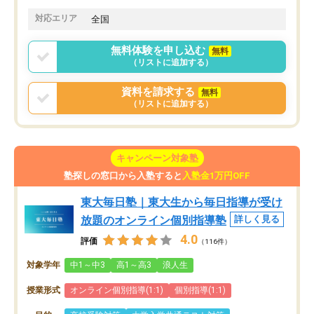
対応エリア
全国
無料体験を申し込む
無料
（リストに追加する）
資料を請求する
無料
（リストに追加する）
キャンペーン対象塾
塾探しの窓口から入塾すると
入塾金1万円OFF
東大毎日塾｜東大生から毎日指導が受け
放題のオンライン個別指導塾
詳しく見る
4.0
評価
（116件）
対象学年
中1～中3
高1～高3
浪人生
授業形式
オンライン個別指導(1:1)
個別指導(1:1)