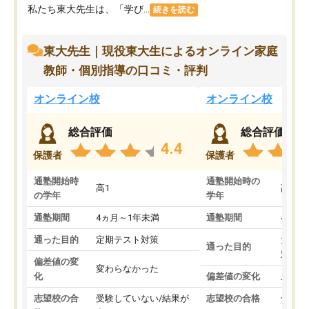
私たち東大先生は、「学び...
続きを読む
東大先生｜現役東大生によるオンライン家庭
教師・個別指導の口コミ・評判
オンライン校
オンライン校
総合評価
総合評価
4.4
保護者
保護者
通塾開始時
通塾開始時の
高1
高3
の学年
学年
通塾期間
4ヵ月～1年未満
通塾期間
4ヵ月
通った目的
定期テスト対策
大学入
通った目的
対策
偏差値の変
変わらなかった
化
偏差値の変化
上がっ
志望校の合
受験していない/結果が
志望校の合格
合格し