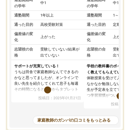
中1
中1
の学年
の学年
通塾期間
1年以上
通塾期間
1～3ヵ月
通った目的
高校受験対策
通った目的
定期テス
偏差値の変
偏差値の変
上がった
上がった
化
化
志望校の合
受験していない/結果が
志望校の合
受験して
格
出ていない
格
出ていな
サポートが充実している！
学校の教科書のポイント
うちは田舎で家庭教師なんてできるの
く教えてもらえている
かなと思ってましたが、オンラインで
体験授業を受けて入塾し
良い先生を紹介してくれて息子も毎週
なかなか勉強しない息子
その時間になると自分からタブレット
生が予定表を立ててくれ
を開いてzoomを繋げるようになりまし
つ学習習慣がついてきま
投稿日：2025年01月21日
た！5科目なんでもOKなのもとても気
オンラインで週に一度の
投稿日：20
に入っています
指導が無い日も予定表に
成績もだいぶ下の方でしたが、通い始
したり、LINEでわから
めて1年ほどだった今では平均点以上の
問できるのでとても助か
家庭教師のガンバの口コミをもっとみる
科目が増えてきました！あと1年受験ま
であるので無料の週末教室を使用しな