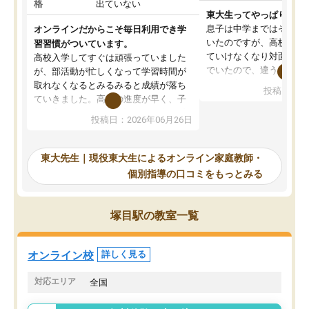
格
出ていない
東大生ってやっぱりすご
息子は中学まではそこそ
オンラインだからこそ毎日利用でき学
いたのですが、高校に入
習習慣がついています。
ていけなくなり対面の塾
高校入学してすぐは頑張っていました
でいたので、違うアプロ
が、部活動が忙しくなって学習時間が
考えて入りました。地元
取れなくなるとみるみると成績が落ち
投稿日：20
で、当初は模試でD判定
ていきました。高校の進度が早く、子
していたのですが、やは
供も家に帰って勉強の話すると嫌な反
投稿日：2026年06月26日
験勉強に詳しく、先生か
応を示します。東大先生にお願いして
受け合格できました。ま
からは効率的な計画を先生が立ててく
自習室が毎日使えていつ
れるので、親としても安心です。毎日
東大先生｜現役東大生によるオンライン家庭教師・
るのが心強かったようで
使える自習室とかもあり、わからない
個別指導の口コミをもっとみる
謝です。
ところがあれば先生が回答してくれる
のも重宝しています。
塚目駅の教室一覧
オンライン校
詳しく見る
対応エリア
全国