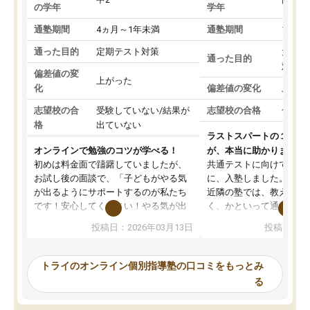
の学年
学年
通塾期間
4ヵ月～1年未満
通塾期間
1～3
通った目的
定期テスト対策
大学入
通った目的
対策
偏差値の変
上がった
化
偏差値の変化
上がっ
志望校の合
受験していない/結果が
志望校の合格
合格し
格
出ていない
ラストスパートの１か月
オンラインで勉強のコツが学べる！
が、本当に助かりました
初めは料金面で躊躇していましたが、
共通テストに向けての追
お試し後の面談で、「子どもがやる気
に、入塾しました。田舎
が出るようにサポートするのが私たち
近隣の塾では、教えても
です！安心してください！やる気が出
く、かといって通うには
ないのは私たち講師の責任です」と言
が、トライならオンライ
投稿日：2026年03月13日
投稿日：20
ってくださり、確かに！と考えて、思
可能なので本当に助かり
い切って入塾しました。英語が苦手だ
テストの内容重視でした
ったんですが、学生の先生から学ぶこ
らないところをピンポイ
トライのオンライン個別指導塾の口コミをもっとみ
とで、勉強のコツみたいなものをつか
頂いて、とてもわかりや
る
み、徐々に成績が上がったらいいなと
していました。一生を左
思っていました。何が今足りないのか
スト、多少お金がかかっ