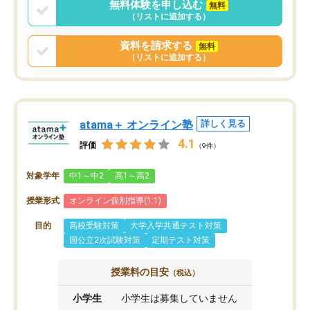
無料体験を申し込む
無料
（リストに追加する）
資料を請求する
無料
（リストに追加する）
atama＋ オンライン塾
詳しく見る
4.1
評価
（9件）
対象学年
中1～中2
高1～高2
授業形式
オンライン個別指導(1:1)
目的
高校受験対策
大学入学共通テスト対策
国公立2次試験対策
定期テスト対策
授業料の目安
（税込）
小学生
小学生は募集していません