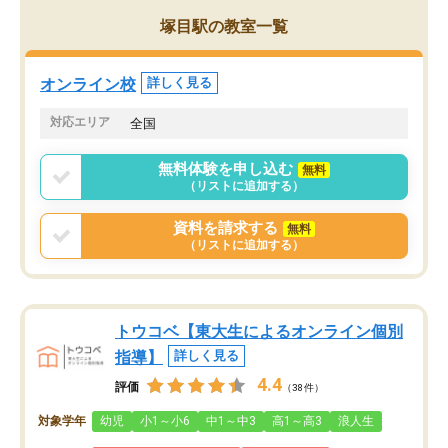
がら頑張って欲しいと思います！
塚目駅の教室一覧
オンライン校
詳しく見る
対応エリア
全国
無料体験を申し込む
無料
（リストに追加する）
資料を請求する
無料
（リストに追加する）
トウコベ【東大生によるオンライン個別
指導】
詳しく見る
4.4
評価
（38件）
対象学年
幼児
小1～小6
中1～中3
高1～高3
浪人生