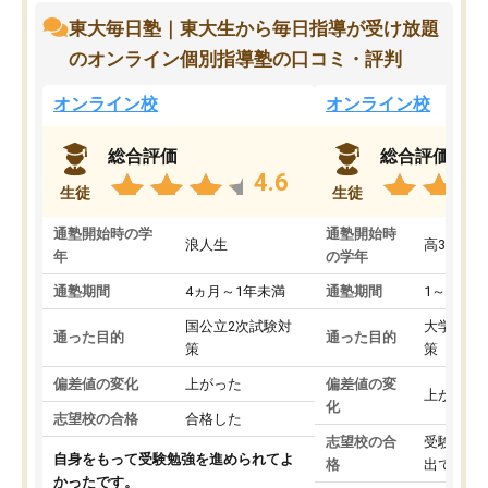
東大毎日塾｜東大生から毎日指導が受け放題
のオンライン個別指導塾の口コミ・評判
オンライン校
オンライン校
総合評価
総合評価
4.6
生徒
生徒
通塾開始時の学
通塾開始時
浪人生
高3
年
の学年
通塾期間
4ヵ月～1年未満
通塾期間
1～3ヵ月
国公立2次試験対
大学入学
通った目的
通った目的
策
策
偏差値の変化
上がった
偏差値の変
上がった
化
志望校の合格
合格した
志望校の合
受験して
自身をもって受験勉強を進められてよ
格
出ていな
かったです。