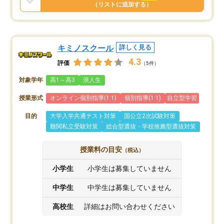
と思います。
（リストに追加する）
キミノスクール
詳しく見る
4.3
評価
（5件）
対象学年
高1～高3
浪人生
授業形式
オンライン個別指導(1:1)
個別指導(1:1)
自立型学習
目的
大学入学共通テスト対策
国公立2次試験対策
難関私立受験対策
総合型選抜・学校推薦型選抜対策
授業料の目安
（税込）
小学生
小学生は募集していません
中学生
中学生は募集していません
高校生
詳細はお問い合わせください