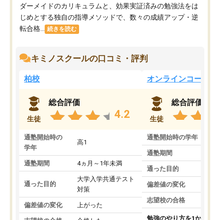
ダーメイドのカリキュラムと、効果実証済みの勉強法をは
じめとする独自の指導メソッドで、数々の成績アップ・逆
転合格...
続きを読む
キミノスクールの口コミ・評判
柏校
オンラインコース
総合評価
総合評価
4.2
生徒
生徒
通塾開始時の
通塾開始時の学年
中
高1
学年
通塾期間
通塾期間
4ヵ月～1年未満
通った目的
大学入学共通テスト
通った目的
偏差値の変化
対策
志望校の合格
偏差値の変化
上がった
勉強のやり方を1から教