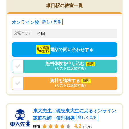
を的確に指導いただき、子どももびっ
思い切って入塾してよか
塚目駅の教室一覧
くりするほど楽しんでやる気を持って
塾を受けています。狙い通り、少しず
つ成績も上がり、苦手意識も無くなっ
オンライン校
詳しく見る
てきたので、さらに苦手な数学も追加
でお願いしました。来年の高校受験に
対応エリア
全国
向けて頑張っています。
通話
電話で問い合わせする
無料
無料体験を申し込む
無料
（リストに追加する）
資料を請求する
無料
（リストに追加する）
東大先生｜現役東大生によるオンライン
家庭教師・個別指導
詳しく見る
4.2
評価
（10件）