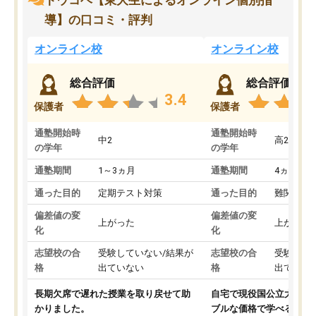
トウコベ【東大生によるオンライン個別指
導】の口コミ・評判
オンライン校
オンライン校
総合評価
総合評価
3.4
保護者
保護者
通塾開始時
通塾開始時
中2
高2
の学年
の学年
通塾期間
1～3ヵ月
通塾期間
4ヵ月～1
通った目的
定期テスト対策
通った目的
難関私立
偏差値の変
偏差値の変
上がった
上がった
化
化
志望校の合
受験していない/結果が
志望校の合
受験して
格
出ていない
格
出ていな
長期欠席で遅れた授業を取り戻せて助
自宅で現役国公立大学生
かりました。
ブルな価格で学べる