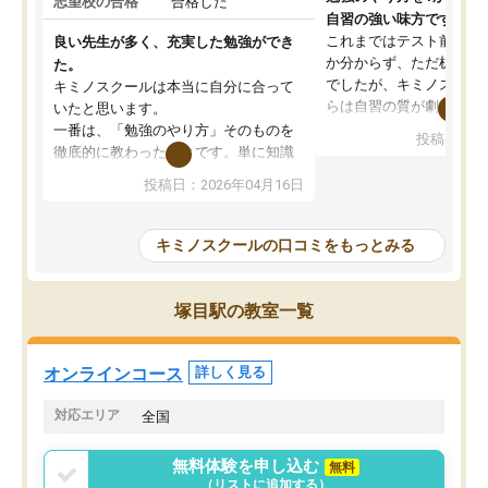
志望校の合格
合格した
自習の強い味方です。
これまではテスト前に何
良い先生が多く、充実した勉強ができ
か分からず、ただ机に座
た。
でしたが、キミノスクー
キミノスクールは本当に自分に合って
らは自習の質が劇的に変
いたと思います。
先生が毎日何をすべきか
一番は、「勉強のやり方」そのものを
投稿日：20
を明確にしてくれるので
徹底的に教わったことです。単に知識
ずに学習に取り組めるよ
を詰め込むのではなく、自学自習の習
投稿日：2026年04月16日
が一番の収穫です。
慣が身につくよう並走してくれるの
授業で教えてもらうとい
で、通塾日以外も机に向かうのが苦で
の仕方をコーチングして
はなくなりました。
キミノスクールの口コミをもっとみる
ルなので、家での学習習
身につきました。結果と
講師の方との距離も近く、親身なコー
た英語の偏差値が10以上
チングのおかげで、停滞期もモチベー
塚目駅の教室一覧
していた公立高校に無事
ションを維持できました。「やらされ
た。自分から学ぶ姿勢を
る勉強」から「目標のための勉強」へ
たい家庭には本当におす
意識が変わったことが、目標校への合
オンラインコース
詳しく見る
思います。
格に繋がったと思います。
対応エリア
全国
無料体験を申し込む
無料
（リストに追加する）