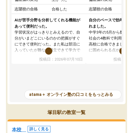
志望校の合格
合格した
志望校の合格
AIが苦手分野を分析してくれる機能が
自分のペースで効率よく
あって便利だった。
れました。
学習状況がはっきりとみえるので、自
中学3年の5月から数学・
分がいまどこにいるのかの把握がすぐ
社会の4教科で利用し、偏
にできて便利だった。また私は部活に
高校に合格できました。
入っていたが難なく両立できて学力で
に固められる点が魅力で
も部活でも結果を残すことができてよ
れる「ウォームアップ」
投稿日：2026年07月10日
投稿日：20
かった。また問題演習の際に、自分が
項目のおかげで、手軽に
一度間違えた問題を繰り返し学習でき
せられます。何度も間違
たので苦手だった英語の克服につなが
「特訓」項目で徹底的に
った点もよかった。ただAIをアピール
め、苦手克服に非常に役
して活用するのは良かった点もあった
また、その日の勉強時間
が、自分で自分の管理ができない人に
元数が可視化されるので
atama＋ オンライン塾の口コミをもっとみる
とっては難しい部分もあるのではない
しながら意欲的に取り組
かと思った。
常に効果を実感している
になった現在も大学受験
塚目駅の教室一覧
して利用しており、自信
すめできる塾です。
本校
詳しく見る