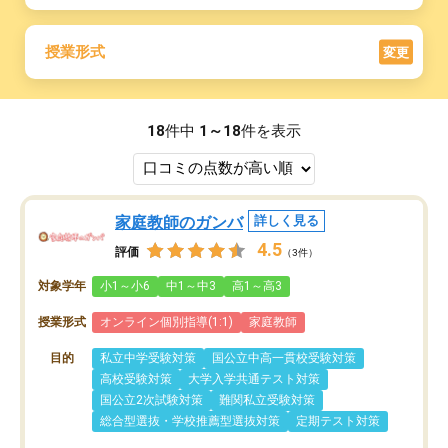
授業形式
変更
18
件中
1～18
件を表示
家庭教師のガンバ
詳しく見る
4.5
評価
（3件）
対象学年
小1～小6
中1～中3
高1～高3
授業形式
オンライン個別指導(1:1)
家庭教師
目的
私立中学受験対策
国公立中高一貫校受験対策
高校受験対策
大学入学共通テスト対策
国公立2次試験対策
難関私立受験対策
総合型選抜・学校推薦型選抜対策
定期テスト対策