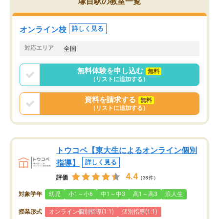
塚目駅の教室一覧
オンライン校
詳しく見る
対応エリア
全国
無料体験を申し込む
無料
（リストに追加する）
資料を請求する
無料
（リストに追加する）
トウコベ【東大生によるオンライン個別
指導】
詳しく見る
4.4
評価
（38件）
対象学年
幼児
小1～小6
中1～中3
高1～高3
浪人生
授業形式
オンライン個別指導(1:1)
個別指導(1:1)