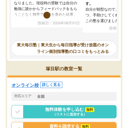
なりました。現役時の受験では自分の
す。
勉強に誰かからフィードバックをもら
自分が朝型なので、自習
うことなく独学で勉強を進めた結果、
つ、手助けしてくれる設
入試本番に地歴の学習が間に合わず不
この塾を選びました。
投稿日：2026年08月01日
合格となってしまいました。その経験
投稿日：20
を踏まえ、浪人が決まった際に勉強計
画を考えてもらえる塾を探した結果、
東大毎日塾にたどり着きました。学習
東大毎日塾｜東大生から毎日指導が受け放題のオン
の長期計画や日々の勉強のやり方につ
ライン個別指導塾の口コミをもっとみる
いて客観的なアドバイスをいただけた
ので、自信をもって受験勉強を進める
ことができました。自分のように勉強
塚目駅の教室一覧
のやり方や進捗管理で苦労している方
には特におすすめしたい塾です。
オンライン校
詳しく見る
対応エリア
全国
無料体験を申し込む
無料
（リストに追加する）
資料を請求する
無料