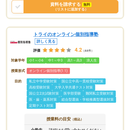
資料を請求する
無料
（リストに追加する）
トライのオンライン個別指導塾
詳しく見る
4.2
評価
（44件）
対象学年
小1～小6
中1～中3
高1～高3
浪人生
授業形式
オンライン個別指導(1:1)
目的
私立中学受験対策
国公立中高一貫校受験対策
高校受験対策
大学入学共通テスト対策
国公立2次試験対策
医学部受験
難関私立受験対策
医・歯・薬系対策
総合型選抜・学校推薦型選抜対策
定期テスト対策
授業料の目安
（税込）