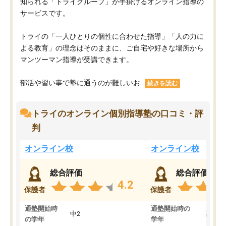
知られる「トライグループ」が手掛けるオンライン指導の
サービスです。
トライの「一人ひとりの個性に合わせた指導」「人の力に
よる教育」の理念はそのままに、ご自宅や好きな場所から
マンツーマン指導が受講できます。
部活や習い事で塾に通うのが難しいお...
続きを読む
トライのオンライン個別指導塾の口コミ・評
判
オンライン校
オンライン校
総合評価
総合評価
4.2
保護者
保護者
通塾開始時
通塾開始時の
中2
高3
の学年
学年