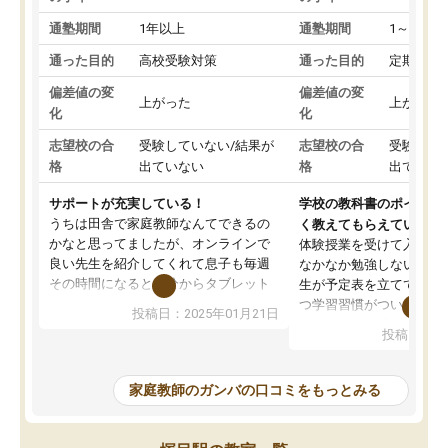
通塾期間
1年以上
通塾期間
1～3ヵ月
通った目的
高校受験対策
通った目的
定期テス
偏差値の変
偏差値の変
上がった
上がった
化
化
志望校の合
受験していない/結果が
志望校の合
受験して
格
出ていない
格
出ていな
サポートが充実している！
学校の教科書のポイント
うちは田舎で家庭教師なんてできるの
く教えてもらえている
かなと思ってましたが、オンラインで
体験授業を受けて入塾し
良い先生を紹介してくれて息子も毎週
なかなか勉強しない息子
その時間になると自分からタブレット
生が予定表を立ててくれ
を開いてzoomを繋げるようになりまし
つ学習習慣がついてきま
投稿日：2025年01月21日
た！5科目なんでもOKなのもとても気
オンラインで週に一度の
投稿日：20
に入っています
指導が無い日も予定表に
成績もだいぶ下の方でしたが、通い始
したり、LINEでわから
めて1年ほどだった今では平均点以上の
問できるのでとても助か
家庭教師のガンバの口コミをもっとみる
科目が増えてきました！あと1年受験ま
であるので無料の週末教室を使用しな
がら頑張って欲しいと思います！