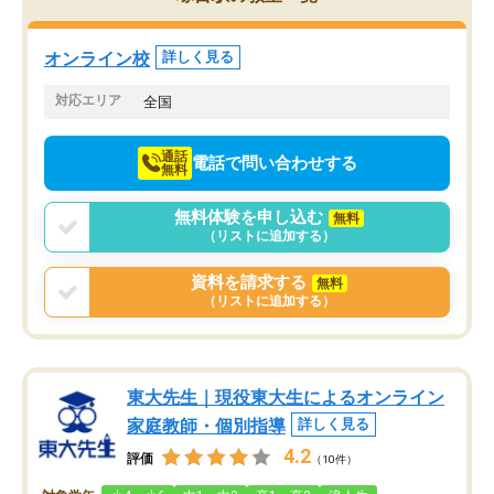
くりするほど楽しんでやる気を持って
塾を受けています。狙い通り、少しず
つ成績も上がり、苦手意識も無くなっ
オンライン校
詳しく見る
てきたので、さらに苦手な数学も追加
でお願いしました。来年の高校受験に
対応エリア
全国
向けて頑張っています。
通話
電話で問い合わせする
無料
無料体験を申し込む
無料
（リストに追加する）
資料を請求する
無料
（リストに追加する）
東大先生｜現役東大生によるオンライン
家庭教師・個別指導
詳しく見る
4.2
評価
（10件）