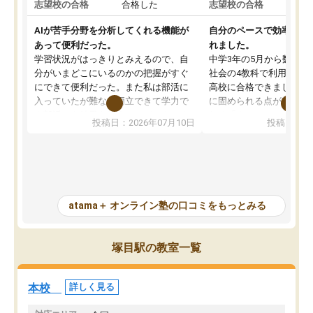
志望校の合格
合格した
志望校の合格
AIが苦手分野を分析してくれる機能が
自分のペースで効率よく
あって便利だった。
れました。
学習状況がはっきりとみえるので、自
中学3年の5月から数学・
分がいまどこにいるのかの把握がすぐ
社会の4教科で利用し、偏
にできて便利だった。また私は部活に
高校に合格できました。
入っていたが難なく両立できて学力で
に固められる点が魅力で
も部活でも結果を残すことができてよ
れる「ウォームアップ」
投稿日：2026年07月10日
投稿日：20
かった。また問題演習の際に、自分が
項目のおかげで、手軽に
一度間違えた問題を繰り返し学習でき
せられます。何度も間違
たので苦手だった英語の克服につなが
「特訓」項目で徹底的に
った点もよかった。ただAIをアピール
め、苦手克服に非常に役
して活用するのは良かった点もあった
また、その日の勉強時間
が、自分で自分の管理ができない人に
元数が可視化されるので
atama＋ オンライン塾の口コミをもっとみる
とっては難しい部分もあるのではない
しながら意欲的に取り組
かと思った。
常に効果を実感している
になった現在も大学受験
塚目駅の教室一覧
して利用しており、自信
すめできる塾です。
本校
詳しく見る