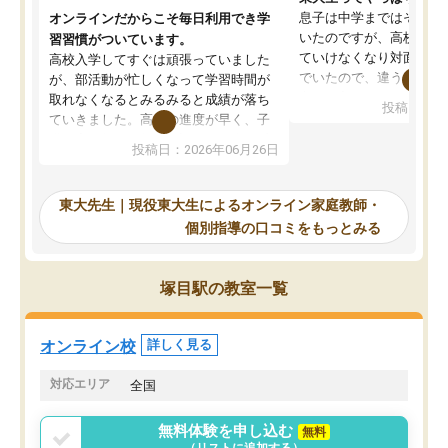
息子は中学まではそこそ
オンラインだからこそ毎日利用でき学
いたのですが、高校に入
習習慣がついています。
ていけなくなり対面の塾
高校入学してすぐは頑張っていました
でいたので、違うアプロ
が、部活動が忙しくなって学習時間が
考えて入りました。地元
取れなくなるとみるみると成績が落ち
投稿日：20
で、当初は模試でD判定
ていきました。高校の進度が早く、子
していたのですが、やは
供も家に帰って勉強の話すると嫌な反
投稿日：2026年06月26日
験勉強に詳しく、先生か
応を示します。東大先生にお願いして
受け合格できました。ま
からは効率的な計画を先生が立ててく
自習室が毎日使えていつ
れるので、親としても安心です。毎日
東大先生｜現役東大生によるオンライン家庭教師・
るのが心強かったようで
使える自習室とかもあり、わからない
個別指導の口コミをもっとみる
謝です。
ところがあれば先生が回答してくれる
のも重宝しています。
塚目駅の教室一覧
オンライン校
詳しく見る
対応エリア
全国
無料体験を申し込む
無料
（リストに追加する）