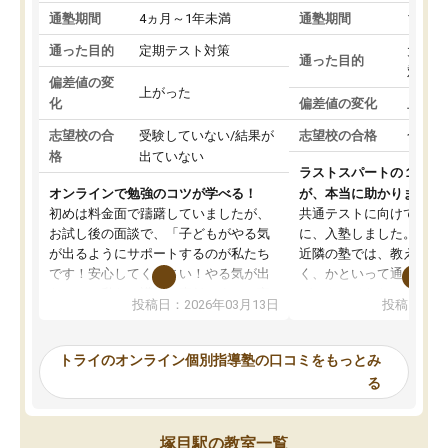
通塾期間
4ヵ月～1年未満
通塾期間
1～3
通った目的
定期テスト対策
大学入
通った目的
対策
偏差値の変
上がった
化
偏差値の変化
上がっ
志望校の合
受験していない/結果が
志望校の合格
合格し
格
出ていない
ラストスパートの１か月
オンラインで勉強のコツが学べる！
が、本当に助かりました
初めは料金面で躊躇していましたが、
共通テストに向けての追
お試し後の面談で、「子どもがやる気
に、入塾しました。田舎
が出るようにサポートするのが私たち
近隣の塾では、教えても
です！安心してください！やる気が出
く、かといって通うには
ないのは私たち講師の責任です」と言
が、トライならオンライ
投稿日：2026年03月13日
投稿日：20
ってくださり、確かに！と考えて、思
可能なので本当に助かり
い切って入塾しました。英語が苦手だ
テストの内容重視でした
ったんですが、学生の先生から学ぶこ
らないところをピンポイ
トライのオンライン個別指導塾の口コミをもっとみ
とで、勉強のコツみたいなものをつか
頂いて、とてもわかりや
る
み、徐々に成績が上がったらいいなと
していました。一生を左
思っていました。何が今足りないのか
スト、多少お金がかかっ
を的確に指導いただき、子どももびっ
思い切って入塾してよか
塚目駅の教室一覧