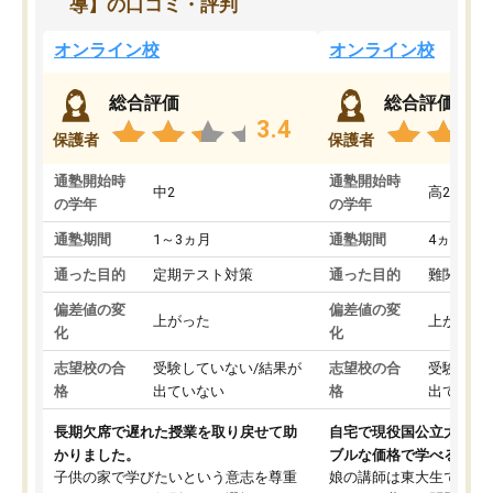
導】の口コミ・評判
オンライン校
オンライン校
総合評価
総合評価
3.4
保護者
保護者
通塾開始時
通塾開始時
中2
高2
の学年
の学年
通塾期間
1～3ヵ月
通塾期間
4ヵ月～1
通った目的
定期テスト対策
通った目的
難関私立
偏差値の変
偏差値の変
上がった
上がった
化
化
志望校の合
受験していない/結果が
志望校の合
受験して
格
出ていない
格
出ていな
長期欠席で遅れた授業を取り戻せて助
自宅で現役国公立大学生
かりました。
ブルな価格で学べる
子供の家で学びたいという意志を尊重
娘の講師は東大生では無