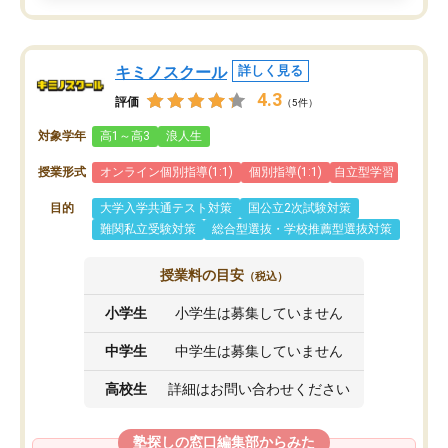
キミノスクール
詳しく見る
4.3
評価
（5件）
対象学年
高1～高3
浪人生
授業形式
オンライン個別指導(1:1)
個別指導(1:1)
自立型学習
目的
大学入学共通テスト対策
国公立2次試験対策
難関私立受験対策
総合型選抜・学校推薦型選抜対策
授業料の目安
（税込）
小学生
小学生は募集していません
中学生
中学生は募集していません
高校生
詳細はお問い合わせください
塾探しの窓口編集部からみた