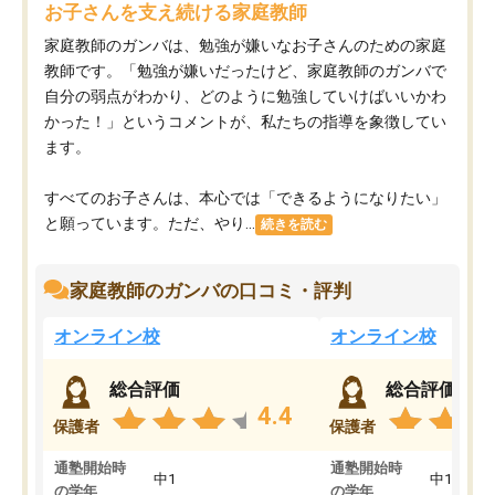
お子さんを支え続ける家庭教師
家庭教師のガンバは、勉強が嫌いなお子さんのための家庭
教師です。「勉強が嫌いだったけど、家庭教師のガンバで
自分の弱点がわかり、どのように勉強していけばいいかわ
かった！」というコメントが、私たちの指導を象徴してい
ます。
すべてのお子さんは、本心では「できるようになりたい」
と願っています。ただ、やり...
続きを読む
家庭教師のガンバの口コミ・評判
オンライン校
オンライン校
総合評価
総合評価
4.4
保護者
保護者
通塾開始時
通塾開始時
中1
中1
の学年
の学年