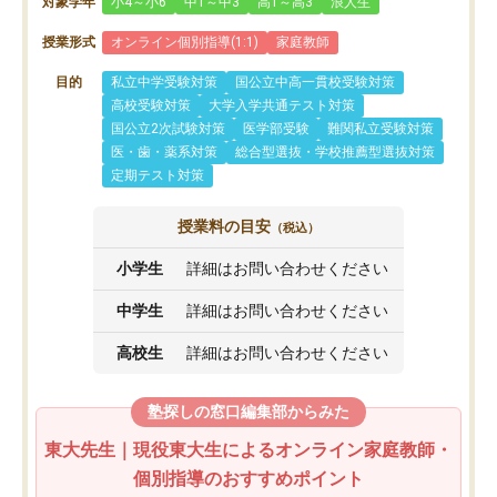
対象学年
小4～小6
中1～中3
高1～高3
浪人生
授業形式
オンライン個別指導(1:1)
家庭教師
目的
私立中学受験対策
国公立中高一貫校受験対策
高校受験対策
大学入学共通テスト対策
国公立2次試験対策
医学部受験
難関私立受験対策
医・歯・薬系対策
総合型選抜・学校推薦型選抜対策
定期テスト対策
授業料の目安
（税込）
小学生
詳細はお問い合わせください
中学生
詳細はお問い合わせください
高校生
詳細はお問い合わせください
塾探しの窓口編集部からみた
東大先生｜現役東大生によるオンライン家庭教師・
個別指導のおすすめポイント