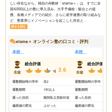
しい存在ながら、独自のAI教材「atama＋」は、すでに全
国4,000以上の塾に導入済み。大手予備校・駿台との提
携、各種メディアでの紹介、さらに産学連携の取り組みな
ど、塾業界にイノベーションを起こした存在と...
続きを読む
atama＋ オンライン塾の口コミ・評判
本校
本校
総合評価
総合評価
3.6
生徒
生徒
通塾開始時の学年
高2
通塾開始時の学年
中
通塾期間
1年以上
通塾期間
通った目的
難関私立受験対策
通った目的
偏差値の変化
上がった
偏差値の変化