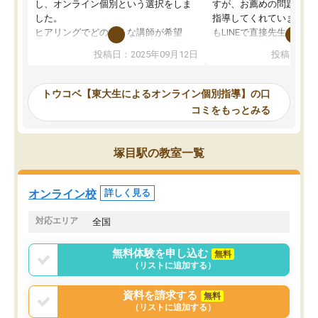
し、オンライン個別という選択をしま
すが、お薦めの問題集や
した。
指導してくれています。2
ヒアリングでどのような講師が希望
もLINEで直接先生に質問
か、オプションは付帯するかなど選ぶ
教科でも)。受講科目や
投稿日：2025年09月12日
投稿日：20
事が出来ました。
めれるので、個人に合っ
講師とのマッチング後講師との初回ミ
ると思います。カリキュ
ーティングを行い、その講師で良いか
いなのがあり(有料)、受
トウコベ【東大生によるオンライン個別指導】の口
他の講師を希望するか子供との相性も
ことをどんなスケジュー
コミをもっとみる
見てから講師を決定する事ができま
くか相談したのですが、
す。
ち期待したものではなく
うちの子は、初回面談の講師の方で決
内容でした。それでも明
塚目駅の教室一覧
定しました。
やる気も出ましたし、苦
くなってきたようなので
オンラインツールを使用した単語帳の
お願いして良かったと思
オンライン校
詳しく見る
共有があり宿題もそちらで出される形
も合わなければチェンジ
でした。
娘は3科目ともずっと同
対応エリア
全国
2ヶ月で担当講師の方がお辞めになると
言う事で講師変更の申し出があり、あ
無料体験を申し込む
無料
まりに短期での変更だった為、塾に通
（リストに追加する）
う事にして退会しました。遅れも取り
戻せ、授業内容や講師の方は良かった
資料を請求する
無料
と思います。
（リストに追加する）