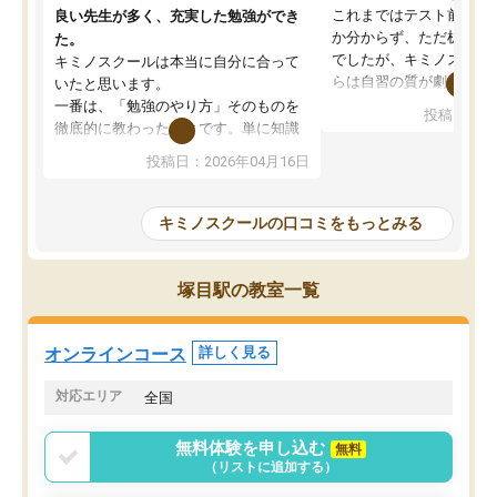
これまではテスト前に何
良い先生が多く、充実した勉強ができ
か分からず、ただ机に座
た。
でしたが、キミノスクー
キミノスクールは本当に自分に合って
らは自習の質が劇的に変
いたと思います。
先生が毎日何をすべきか
一番は、「勉強のやり方」そのものを
投稿日：20
を明確にしてくれるので
徹底的に教わったことです。単に知識
ずに学習に取り組めるよ
を詰め込むのではなく、自学自習の習
投稿日：2026年04月16日
が一番の収穫です。
慣が身につくよう並走してくれるの
授業で教えてもらうとい
で、通塾日以外も机に向かうのが苦で
の仕方をコーチングして
はなくなりました。
キミノスクールの口コミをもっとみる
ルなので、家での学習習
身につきました。結果と
講師の方との距離も近く、親身なコー
た英語の偏差値が10以上
チングのおかげで、停滞期もモチベー
塚目駅の教室一覧
していた公立高校に無事
ションを維持できました。「やらされ
た。自分から学ぶ姿勢を
る勉強」から「目標のための勉強」へ
たい家庭には本当におす
意識が変わったことが、目標校への合
オンラインコース
詳しく見る
思います。
格に繋がったと思います。
対応エリア
全国
無料体験を申し込む
無料
（リストに追加する）