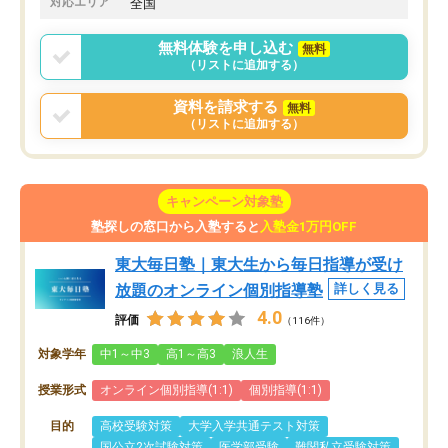
対応エリア
全国
無料体験を申し込む
無料
（リストに追加する）
資料を請求する
無料
（リストに追加する）
キャンペーン対象塾
塾探しの窓口から入塾すると
入塾金1万円OFF
東大毎日塾｜東大生から毎日指導が受け
放題のオンライン個別指導塾
詳しく見る
4.0
評価
（116件）
対象学年
中1～中3
高1～高3
浪人生
授業形式
オンライン個別指導(1:1)
個別指導(1:1)
目的
高校受験対策
大学入学共通テスト対策
国公立2次試験対策
医学部受験
難関私立受験対策