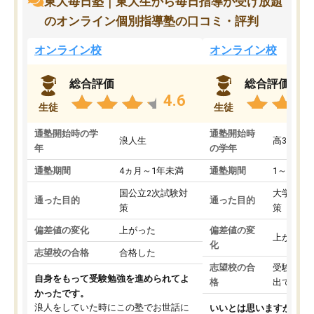
東大毎日塾｜東大生から毎日指導が受け放題
のオンライン個別指導塾の口コミ・評判
オンライン校
オンライン校
総合評価
総合評価
4.6
生徒
生徒
通塾開始時の学
通塾開始時
浪人生
高3
年
の学年
通塾期間
4ヵ月～1年未満
通塾期間
1～3ヵ月
国公立2次試験対
大学入学
通った目的
通った目的
策
策
偏差値の変化
上がった
偏差値の変
上がった
化
志望校の合格
合格した
志望校の合
受験して
自身をもって受験勉強を進められてよ
格
出ていな
かったです。
浪人をしていた時にこの塾でお世話に
いいとは思いますが、料