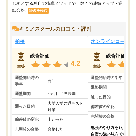
じめとする独自の指導メソッドで、数々の成績アップ・逆
転合格...
続きを読む
キミノスクールの口コミ・評判
柏校
オンラインコース
総合評価
総合評価
4.2
生徒
生徒
通塾開始時の
通塾開始時の学年
中
高1
学年
通塾期間
通塾期間
4ヵ月～1年未満
通った目的
大学入学共通テスト
通った目的
偏差値の変化
対策
志望校の合格
偏差値の変化
上がった
勉強のやり方を1から教
志望校の合格
合格した
自習の強い味方です。