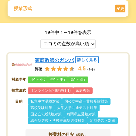
授業形式
変更
19
件中
1～19
件を表示
家庭教師のガンバ
詳しく見る
4.5
評価
（3件）
対象学年
小1～小6
中1～中3
高1～高3
授業形式
オンライン個別指導(1:1)
家庭教師
目的
私立中学受験対策
国公立中高一貫校受験対策
高校受験対策
大学入学共通テスト対策
国公立2次試験対策
難関私立受験対策
総合型選抜・学校推薦型選抜対策
定期テスト対策
授業料の目安
（税込）