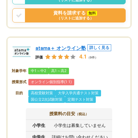
資料を請求する
無料
（リストに追加する）
atama＋ オンライン塾
詳しく見る
4.1
評価
（9件）
対象学年
中1～中2
高1～高2
授業形式
オンライン個別指導(1:1)
目的
高校受験対策
大学入学共通テスト対策
国公立2次試験対策
定期テスト対策
授業料の目安
（税込）
小学生
小学生は募集していません
中学生
詳細はお問い合わせください