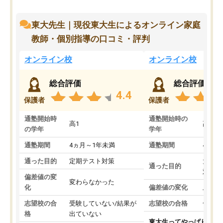
東大先生｜現役東大生によるオンライン家庭
教師・個別指導の口コミ・評判
オンライン校
オンライン校
総合評価
総合評価
4.4
保護者
保護者
通塾開始時
通塾開始時の
高1
高3
の学年
学年
通塾期間
4ヵ月～1年未満
通塾期間
4ヵ月
通った目的
定期テスト対策
大学入
通った目的
対策
偏差値の変
変わらなかった
化
偏差値の変化
上がっ
志望校の合
受験していない/結果が
志望校の合格
合格し
格
出ていない
東大生ってやっぱりすご