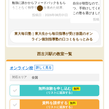
勉強に誰かからフィードバックをもら
自分が朝型なので、自習
うことなく独学で勉強を進めた結果、
つ、手助けしてくれる設
入試本番に地歴の学習が間に合わず不
この塾を選びました。
投稿日：2026年08月01日
合格となってしまいました。その経験
投稿日：20
を踏まえ、浪人が決まった際に勉強計
画を考えてもらえる塾を探した結果、
東大毎日塾にたどり着きました。学習
東大毎日塾｜東大生から毎日指導が受け放題のオン
の長期計画や日々の勉強のやり方につ
ライン個別指導塾の口コミをもっとみる
いて客観的なアドバイスをいただけた
ので、自信をもって受験勉強を進める
ことができました。自分のように勉強
西古川駅の教室一覧
のやり方や進捗管理で苦労している方
には特におすすめしたい塾です。
オンライン校
詳しく見る
対応エリア
全国
無料体験を申し込む
無料
（リストに追加する）
資料を請求する
無料
（リストに追加する）