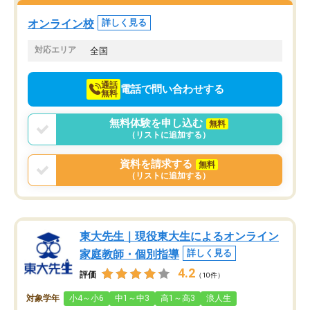
塾を受けています。狙い通り、少しず
つ成績も上がり、苦手意識も無くなっ
オンライン校
詳しく見る
てきたので、さらに苦手な数学も追加
でお願いしました。来年の高校受験に
対応エリア
全国
向けて頑張っています。
通話
電話で問い合わせする
無料
無料体験を申し込む
無料
（リストに追加する）
資料を請求する
無料
（リストに追加する）
東大先生｜現役東大生によるオンライン
家庭教師・個別指導
詳しく見る
4.2
評価
（10件）
対象学年
小4～小6
中1～中3
高1～高3
浪人生