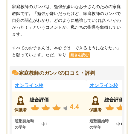
家庭教師のガンバは、勉強が嫌いなお子さんのための家庭
教師です。「勉強が嫌いだったけど、家庭教師のガンバで
自分の弱点がわかり、どのように勉強していけばいいかわ
かった！」というコメントが、私たちの指導を象徴してい
ます。
すべてのお子さんは、本心では「できるようになりたい」
と願っています。ただ、やり...
続きを読む
家庭教師のガンバの口コミ・評判
オンライン校
オンライン校
総合評価
総合評価
4.4
保護者
保護者
通塾開始時
通塾開始時
中1
中1
の学年
の学年