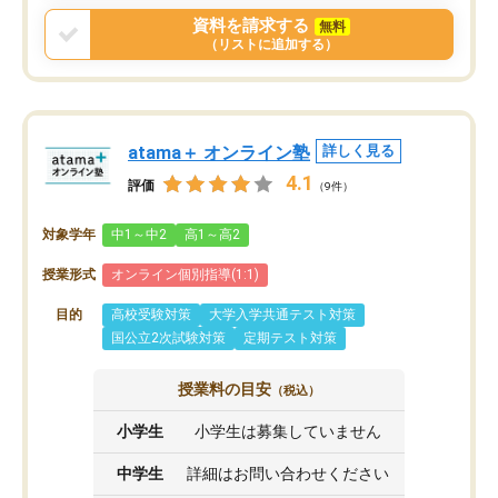
資料を請求する
無料
（リストに追加する）
atama＋ オンライン塾
詳しく見る
4.1
評価
（9件）
対象学年
中1～中2
高1～高2
授業形式
オンライン個別指導(1:1)
目的
高校受験対策
大学入学共通テスト対策
国公立2次試験対策
定期テスト対策
授業料の目安
（税込）
小学生
小学生は募集していません
中学生
詳細はお問い合わせください