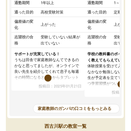
通塾期間
1年以上
通塾期間
1～3ヵ月
通った目的
高校受験対策
通った目的
定期テス
偏差値の変
偏差値の変
上がった
上がった
化
化
志望校の合
受験していない/結果が
志望校の合
受験して
格
出ていない
格
出ていな
サポートが充実している！
学校の教科書のポイント
うちは田舎で家庭教師なんてできるの
く教えてもらえている
かなと思ってましたが、オンラインで
体験授業を受けて入塾し
良い先生を紹介してくれて息子も毎週
なかなか勉強しない息子
その時間になると自分からタブレット
生が予定表を立ててくれ
を開いてzoomを繋げるようになりまし
つ学習習慣がついてきま
投稿日：2025年01月21日
た！5科目なんでもOKなのもとても気
オンラインで週に一度の
投稿日：20
に入っています
指導が無い日も予定表に
成績もだいぶ下の方でしたが、通い始
したり、LINEでわから
めて1年ほどだった今では平均点以上の
問できるのでとても助か
家庭教師のガンバの口コミをもっとみる
科目が増えてきました！あと1年受験ま
であるので無料の週末教室を使用しな
がら頑張って欲しいと思います！
西古川駅の教室一覧