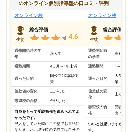
のオンライン個別指導塾の口コミ・評判
オンライン校
オンライン校
総合評価
総合評価
4.6
生徒
生徒
通塾開始時の学
通塾開始時
浪人生
高3
年
の学年
通塾期間
4ヵ月～1年未満
通塾期間
1～3ヵ月
国公立2次試験対
大学入学
通った目的
通った目的
策
策
偏差値の変化
上がった
偏差値の変
上がった
化
志望校の合格
合格した
志望校の合
受験して
自身をもって受験勉強を進められてよ
格
出ていな
かったです。
浪人をしていた時にこの塾でお世話に
いいとは思いますが、料
なりました。現役時の受験では自分の
す。