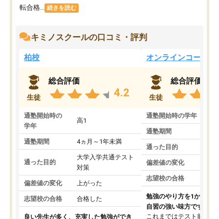
転合格...
続きを読む
キミノスクールの口コミ・評判
柏校
オンラインコース
総合評価
総合評価
4.2
生徒
生徒
通塾開始時の
通塾開始時の学年
中
高1
学年
通塾期間
通塾期間
4ヵ月～1年未満
通った目的
大学入学共通テスト
通った目的
偏差値の変化
対策
志望校の合格
偏差値の変化
上がった
勉強のやり方を1から教
志望校の合格
合格した
自習の強い味方です。
これまではテスト前に何
良い先生が多く、充実した勉強ができ