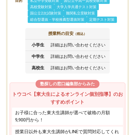
目的
私立中学受験対策
国公立中高一貫校受験対策
高校受験対策
大学入学共通テスト対策
国公立2次試験対策
難関私立受験対策
総合型選抜・学校推薦型選抜対策
定期テスト対策
授業料の目安
（税込）
小学生
詳細はお問い合わせください
中学生
詳細はお問い合わせください
高校生
詳細はお問い合わせください
塾探しの窓口編集部からみた
トウコベ【東大生によるオンライン個別指導】のお
すすめポイント
お子様に合った東大生講師が選べて破格の月額
9,900円から！
授業日以外も東大生講師がLINEで質問対応してくれ