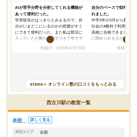
AIが苦手分野を分析してくれる機能が
自分のペースで効率よく
あって便利だった。
れました。
学習状況がはっきりとみえるので、自
中学3年の5月から数学・
分がいまどこにいるのかの把握がすぐ
社会の4教科で利用し、偏
にできて便利だった。また私は部活に
高校に合格できました。
入っていたが難なく両立できて学力で
に固められる点が魅力で
も部活でも結果を残すことができてよ
れる「ウォームアップ」
投稿日：2026年07月10日
投稿日：20
かった。また問題演習の際に、自分が
項目のおかげで、手軽に
一度間違えた問題を繰り返し学習でき
せられます。何度も間違
たので苦手だった英語の克服につなが
「特訓」項目で徹底的に
った点もよかった。ただAIをアピール
め、苦手克服に非常に役
して活用するのは良かった点もあった
また、その日の勉強時間
が、自分で自分の管理ができない人に
元数が可視化されるので
atama＋ オンライン塾の口コミをもっとみる
とっては難しい部分もあるのではない
しながら意欲的に取り組
かと思った。
常に効果を実感している
になった現在も大学受験
西古川駅の教室一覧
して利用しており、自信
すめできる塾です。
本校
詳しく見る
対応エリア
全国