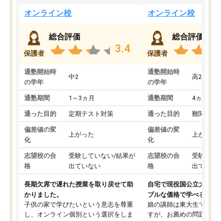
オンライン校
オンライン校
総合評価
総合評価
3.4
保護者
保護者
通塾開始時
通塾開始時
中2
高2
の学年
の学年
通塾期間
1～3ヵ月
通塾期間
4ヵ月～1
通った目的
定期テスト対策
通った目的
難関私立
偏差値の変
偏差値の変
上がった
上がった
化
化
志望校の合
受験していない/結果が
志望校の合
受験して
格
出ていない
格
出ていな
長期欠席で遅れた授業を取り戻せて助
自宅で現役国公立大学生
かりました。
ブルな価格で学べる
子供の家で学びたいという意志を尊重
娘の講師は東大生では無
し、オンライン個別という選択をしま
すが、お薦めの問題集や