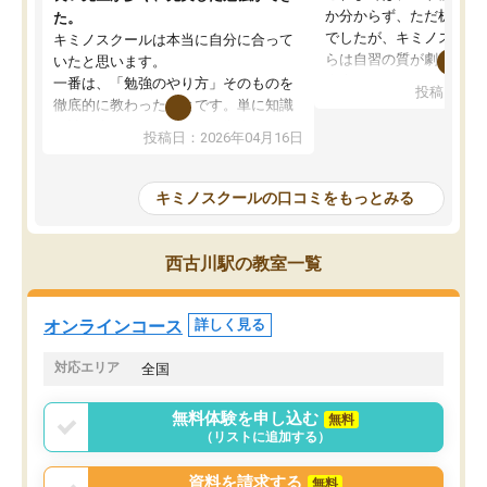
か分からず、ただ机に座
た。
でしたが、キミノスクー
キミノスクールは本当に自分に合って
らは自習の質が劇的に変
いたと思います。
先生が毎日何をすべきか
一番は、「勉強のやり方」そのものを
投稿日：20
を明確にしてくれるので
徹底的に教わったことです。単に知識
ずに学習に取り組めるよ
を詰め込むのではなく、自学自習の習
投稿日：2026年04月16日
が一番の収穫です。
慣が身につくよう並走してくれるの
授業で教えてもらうとい
で、通塾日以外も机に向かうのが苦で
の仕方をコーチングして
はなくなりました。
キミノスクールの口コミをもっとみる
ルなので、家での学習習
身につきました。結果と
講師の方との距離も近く、親身なコー
た英語の偏差値が10以上
チングのおかげで、停滞期もモチベー
西古川駅の教室一覧
していた公立高校に無事
ションを維持できました。「やらされ
た。自分から学ぶ姿勢を
る勉強」から「目標のための勉強」へ
たい家庭には本当におす
意識が変わったことが、目標校への合
オンラインコース
詳しく見る
思います。
格に繋がったと思います。
対応エリア
全国
無料体験を申し込む
無料
（リストに追加する）
資料を請求する
無料