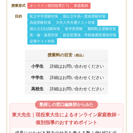
授業形式
オンライン個別指導(1:1)
家庭教師
目的
私立中学受験対策
国公立中高一貫校受験対策
高校受験対策
大学入学共通テスト対策
国公立2次試験対策
医学部受験
難関私立受験対策
医・歯・薬系対策
総合型選抜・学校推薦型選抜対策
定期テスト対策
授業料の目安
（税込）
小学生
詳細はお問い合わせください
中学生
詳細はお問い合わせください
高校生
詳細はお問い合わせください
塾探しの窓口編集部からみた
東大先生｜現役東大生によるオンライン家庭教師・
個別指導のおすすめポイント
成果につながる努力の仕方を教える塾！伸び悩む生