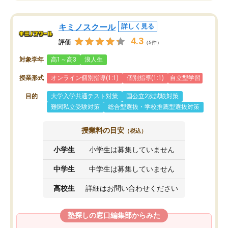
キミノスクール
詳しく見る
4.3
評価
（5件）
対象学年
高1～高3
浪人生
授業形式
オンライン個別指導(1:1)
個別指導(1:1)
自立型学習
目的
大学入学共通テスト対策
国公立2次試験対策
難関私立受験対策
総合型選抜・学校推薦型選抜対策
授業料の目安
（税込）
小学生
小学生は募集していません
中学生
中学生は募集していません
高校生
詳細はお問い合わせください
塾探しの窓口編集部からみた