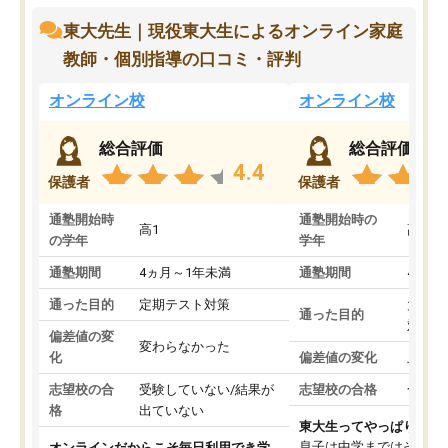
東大先生｜現役東大生によるオンライン家庭
教師・個別指導の口コミ・評判
オンライン校
オンライン校
総合評価
総合評価
4.4
保護者
保護者
通塾開始時
通塾開始時の
高1
高3
の学年
学年
通塾期間
4ヵ月～1年未満
通塾期間
4ヵ月
通った目的
定期テスト対策
大学入
通った目的
対策
偏差値の変
変わらなかった
化
偏差値の変化
上がっ
志望校の合
受験していない/結果が
志望校の合格
合格し
格
出ていない
東大生ってやっぱりすご
息子は中学まではそこそ
オンラインだからこそ毎日利用でき学