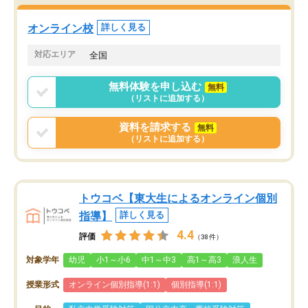
オンライン校
詳しく見る
対応エリア
全国
無料体験を申し込む
無料
（リストに追加する）
資料を請求する
無料
（リストに追加する）
トウコベ【東大生によるオンライン個別
指導】
詳しく見る
4.4
評価
（38件）
対象学年
幼児
小1～小6
中1～中3
高1～高3
浪人生
授業形式
オンライン個別指導(1:1)
個別指導(1:1)