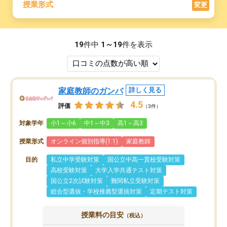
授業形式
変更
19
件中
1～19
件を表示
家庭教師のガンバ
詳しく見る
4.5
評価
（3件）
対象学年
小1～小6
中1～中3
高1～高3
授業形式
オンライン個別指導(1:1)
家庭教師
目的
私立中学受験対策
国公立中高一貫校受験対策
高校受験対策
大学入学共通テスト対策
国公立2次試験対策
難関私立受験対策
総合型選抜・学校推薦型選抜対策
定期テスト対策
授業料の目安
（税込）