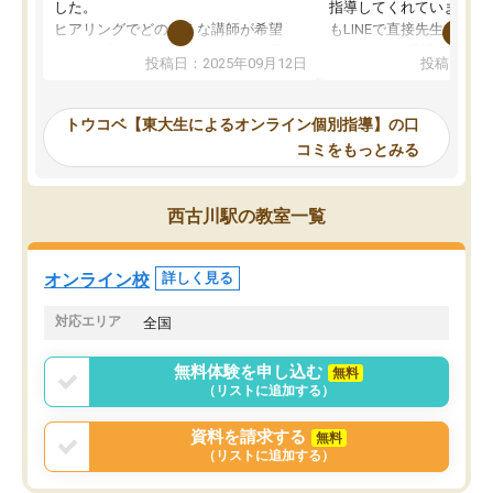
した。
指導してくれています。2
ヒアリングでどのような講師が希望
もLINEで直接先生に質問
か、オプションは付帯するかなど選ぶ
教科でも)。受講科目や
投稿日：2025年09月12日
投稿日：20
事が出来ました。
めれるので、個人に合っ
講師とのマッチング後講師との初回ミ
ると思います。カリキュ
ーティングを行い、その講師で良いか
いなのがあり(有料)、受
トウコベ【東大生によるオンライン個別指導】の口
他の講師を希望するか子供との相性も
ことをどんなスケジュー
コミをもっとみる
見てから講師を決定する事ができま
くか相談したのですが、
す。
ち期待したものではなく
うちの子は、初回面談の講師の方で決
内容でした。それでも明
西古川駅の教室一覧
定しました。
やる気も出ましたし、苦
くなってきたようなので
オンラインツールを使用した単語帳の
お願いして良かったと思
オンライン校
詳しく見る
共有があり宿題もそちらで出される形
も合わなければチェンジ
でした。
娘は3科目ともずっと同
対応エリア
全国
2ヶ月で担当講師の方がお辞めになると
言う事で講師変更の申し出があり、あ
無料体験を申し込む
無料
まりに短期での変更だった為、塾に通
（リストに追加する）
う事にして退会しました。遅れも取り
戻せ、授業内容や講師の方は良かった
資料を請求する
無料
と思います。
（リストに追加する）