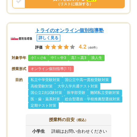
（リストに追加する）
トライのオンライン個別指導塾
詳しく見る
4.2
評価
（44件）
対象学年
小1～小6
中1～中3
高1～高3
浪人生
授業形式
オンライン個別指導(1:1)
目的
私立中学受験対策
国公立中高一貫校受験対策
高校受験対策
大学入学共通テスト対策
国公立2次試験対策
医学部受験
難関私立受験対策
医・歯・薬系対策
総合型選抜・学校推薦型選抜対策
定期テスト対策
授業料の目安
（税込）
小学生
詳細はお問い合わせください