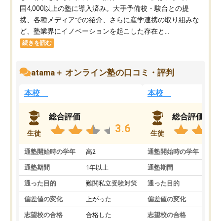
国4,000以上の塾に導入済み。大手予備校・駿台との提
携、各種メディアでの紹介、さらに産学連携の取り組みな
ど、塾業界にイノベーションを起こした存在と...
続きを読む
atama＋ オンライン塾の口コミ・評判
本校
本校
総合評価
総合評価
3.6
生徒
生徒
通塾開始時の学年
高2
通塾開始時の学年
中
通塾期間
1年以上
通塾期間
通った目的
難関私立受験対策
通った目的
偏差値の変化
上がった
偏差値の変化
志望校の合格
合格した
志望校の合格