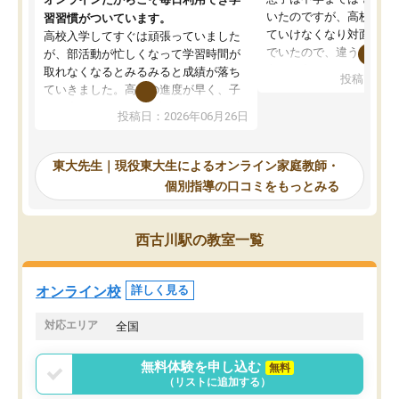
いたのですが、高校に入
習習慣がついています。
ていけなくなり対面の塾
高校入学してすぐは頑張っていました
でいたので、違うアプロ
が、部活動が忙しくなって学習時間が
考えて入りました。地元
取れなくなるとみるみると成績が落ち
投稿日：20
で、当初は模試でD判定
ていきました。高校の進度が早く、子
していたのですが、やは
供も家に帰って勉強の話すると嫌な反
投稿日：2026年06月26日
験勉強に詳しく、先生か
応を示します。東大先生にお願いして
受け合格できました。ま
からは効率的な計画を先生が立ててく
自習室が毎日使えていつ
れるので、親としても安心です。毎日
東大先生｜現役東大生によるオンライン家庭教師・
るのが心強かったようで
使える自習室とかもあり、わからない
個別指導の口コミをもっとみる
謝です。
ところがあれば先生が回答してくれる
のも重宝しています。
西古川駅の教室一覧
オンライン校
詳しく見る
対応エリア
全国
無料体験を申し込む
無料
（リストに追加する）