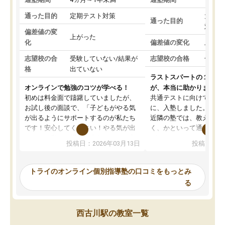
通った目的
定期テスト対策
大学入
通った目的
対策
偏差値の変
上がった
化
偏差値の変化
上がっ
志望校の合
受験していない/結果が
志望校の合格
合格し
格
出ていない
ラストスパートの１か月
オンラインで勉強のコツが学べる！
が、本当に助かりました
初めは料金面で躊躇していましたが、
共通テストに向けての追
お試し後の面談で、「子どもがやる気
に、入塾しました。田舎
が出るようにサポートするのが私たち
近隣の塾では、教えても
です！安心してください！やる気が出
く、かといって通うには
ないのは私たち講師の責任です」と言
が、トライならオンライ
投稿日：2026年03月13日
投稿日：20
ってくださり、確かに！と考えて、思
可能なので本当に助かり
い切って入塾しました。英語が苦手だ
テストの内容重視でした
ったんですが、学生の先生から学ぶこ
らないところをピンポイ
トライのオンライン個別指導塾の口コミをもっとみ
とで、勉強のコツみたいなものをつか
頂いて、とてもわかりや
る
み、徐々に成績が上がったらいいなと
していました。一生を左
思っていました。何が今足りないのか
スト、多少お金がかかっ
を的確に指導いただき、子どももびっ
思い切って入塾してよか
西古川駅の教室一覧
くりするほど楽しんでやる気を持って