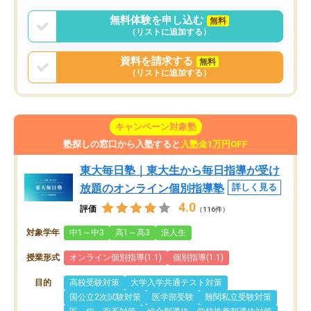
無料体験を申し込む
無料
（リストに追加する）
資料を請求する
無料
（リストに追加する）
キャンペーン対象塾
塾探しの窓口から入塾すると
入塾金1万円OFF
東大毎日塾｜東大生から毎日指導が受け
放題のオンライン個別指導塾
詳しく見る
4.0
評価
（116件）
対象学年
中1～中3
高1～高3
浪人生
授業形式
オンライン個別指導(1:1)
個別指導(1:1)
目的
高校受験対策
大学入学共通テスト対策
国公立2次試験対策
医学部受験
難関私立受験対策