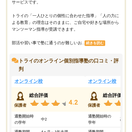
サービスです。
トライの「一人ひとりの個性に合わせた指導」「人の力に
よる教育」の理念はそのままに、ご自宅や好きな場所から
マンツーマン指導が受講できます。
部活や習い事で塾に通うのが難しいお...
続きを読む
トライのオンライン個別指導塾の口コミ・評
判
オンライン校
オンライン校
総合評価
総合評価
4.2
保護者
保護者
通塾開始時
通塾開始時の
中2
高3
の学年
学年
通塾期間
4ヵ月～1年未満
通塾期間
1～3