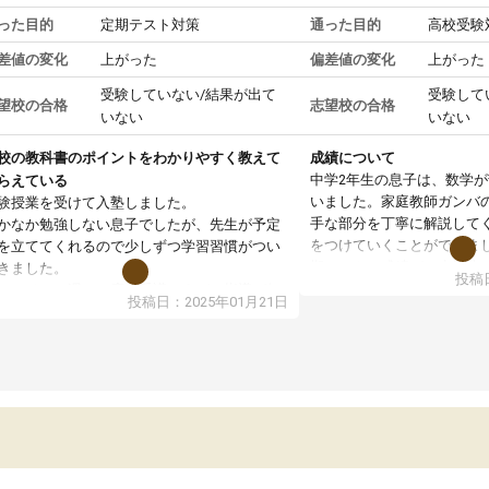
った目的
定期テスト対策
通った目的
高校受験
差値の変化
上がった
偏差値の変化
上がった
受験していない/結果が出て
受験して
望校の合格
志望校の合格
いない
いない
校の教科書のポイントをわかりやすく教えて
成績について
中学2年生の息子は、数学
らえている
いました。家庭教師ガンバ
験授業を受けて入塾しました。
手な部分を丁寧に解説して
かなか勉強しない息子でしたが、先生が予定
をつけていくことができま
を立ててくれるので少しずつ学習習慣がつい
期テストの成績が10点以上
きました。
投稿日
ても喜んでいます。
ンラインで週に一度の受講ですが、指導が無
投稿日：2025年01月21日
日も予定表に基づいて勉強したり、LINEでわ
らないところを質問できるのでとても助かっ
います。