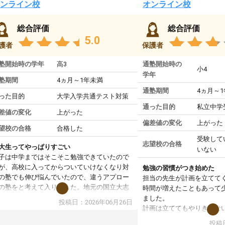
ンライン校
オンライン校
総合評価
総合評価
5.0
護者
保護者
塾開始時の学年
高3
通塾開始時の
小4
学年
塾期間
4ヵ月～1年未満
通塾期間
4ヵ月～
った目的
大学入学共通テスト対策
通った目的
私立中学
差値の変化
上がった
偏差値の変化
上がった
望校の合格
合格した
受験して
志望校の合格
大生ってやっぱりすごい
いない
子は中学まではそこそこ勉強できていたので
が、高校に入ってからついていけなくなり対
勉強の習慣がつき始めた
の塾でも伸び悩んでいたので、違うアプロー
担当の先生が計画を立てて
の塾をと考えて入りました。地元の国立大志
時間が増えたこともあって
で、当初は模試でD判定でしたので心配して
ました。
投稿日：2026年06月26日
たのですが、やはり東大生は受験勉強に詳し
計画は立ててもやりきれな
、先生から良い刺激を受け合格できました。
ますが、サボってしまう日
投稿日