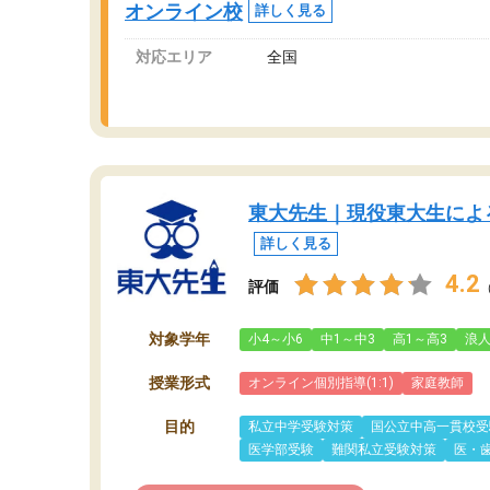
オンライン校
詳しく見る
対応エリア
全国
東大先生｜現役東大生によ
詳しく見る
4.2
評価
対象学年
小4～小6
中1～中3
高1～高3
浪
授業形式
オンライン個別指導(1:1)
家庭教師
目的
私立中学受験対策
国公立中高一貫校受
医学部受験
難関私立受験対策
医・