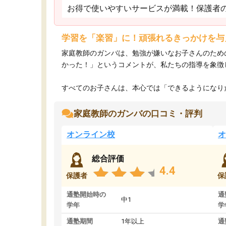
お得で使いやすいサービスが満載！保護者
学習を「楽習」に！頑張れるきっかけを与
家庭教師のガンバは、勉強が嫌いなお子さんのため
かった！」というコメントが、私たちの指導を象徴
すべてのお子さんは、本心では「できるようになりた
家庭教師のガンバの口コミ・評判
オンライン校
オ
総合評価
4.4
保護者
保
通塾開始時の
通
中1
学年
学
通塾期間
1年以上
通