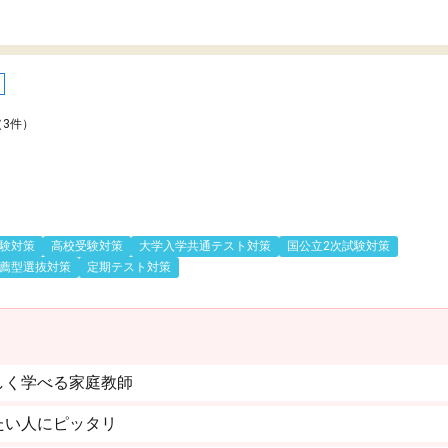
（3件）
験対策
高校受験対策
大学入学共通テスト対策
国公立2次試験対策
薦型選抜対策
定期テスト対策
しく学べる家庭教師
たい人にピッタリ