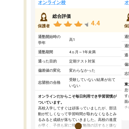
オンライン校
オ
総合評価
4.4
保護者
保
通塾開始時の
通
高1
学年
通
通塾期間
4ヵ月～1年未満
通
通った目的
定期テスト対策
偏
偏差値の変化
変わらなかった
志
受験していない/結果が出て
志望校の合格
東
いない
息
す
オンラインだからこそ毎日利用でき学習習慣が
面
ついています。
チ
高校入学してすぐは頑張っていましたが、部活
望
動が忙しくなって学習時間が取れなくなるとみ
い
るみると成績が落ちていきました。高校の進度
く
が早く、子供も家に帰って勉強の話すると嫌な