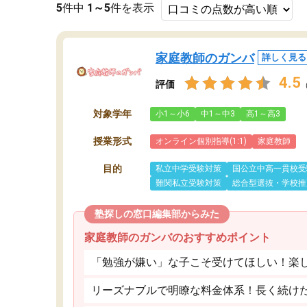
5
件中
1～5
件を表示
家庭教師のガンバ
詳しく見る
4.5
評価
対象学年
小1～小6
中1～中3
高1～高3
授業形式
オンライン個別指導(1:1)
家庭教師
目的
私立中学受験対策
国公立中高一貫校受
難関私立受験対策
総合型選抜・学校推
塾探しの窓口編集部からみた
家庭教師のガンバのおすすめポイント
「勉強が嫌い」な子こそ受けてほしい！楽
リーズナブルで明瞭な料金体系！長く続け