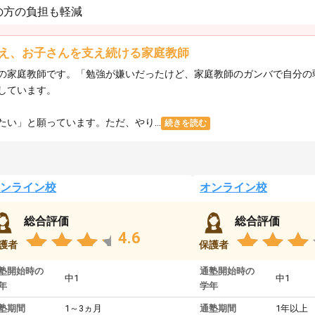
の方の負担も軽減
え、お子さんを支え続ける家庭教師
の家庭教師です。「勉強が嫌いだったけど、家庭教師のガンバで自分の
しています。
い」と願っています。ただ、やり...
続きを読む
ンライン校
オンライン校
総合評価
総合評価
4.6
護者
保護者
塾開始時の
通塾開始時の
中1
中1
年
学年
塾期間
1～3ヵ月
通塾期間
1年以上