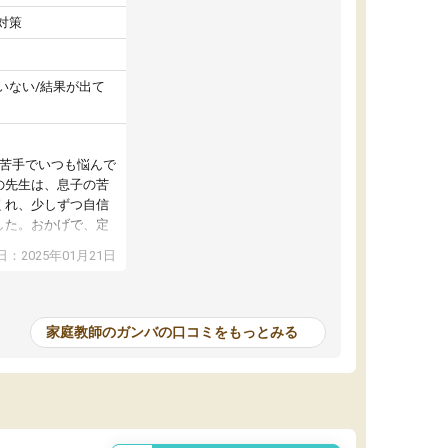
対策
いない/結果が出て
が苦手でいつも悩んで
の先生は、息子の苦
くれ、少しずつ自信
した。おかげで、定
アップし、本人もと
：2025年01月21日
家庭教師のガンバの口コミをもっとみる