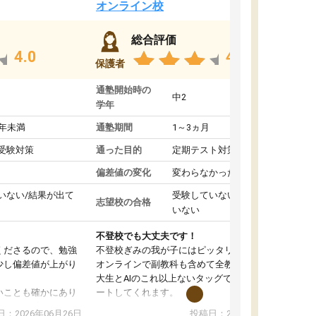
オンライン校
総合評価
4.0
4.4
保護者
通塾開始時の
中2
学年
1年未満
通塾期間
1～3ヵ月
受験対策
通った目的
定期テスト対策
偏差値の変化
変わらなかった
いない/結果が出て
受験していない/結果が出て
志望校の合格
いない
不登校でも大丈夫です！
くださるので、勉強
不登校ぎみの我が子にはピッタリの塾です。
少し偏差値が上がり
オンラインで副教科も含めて全教科対応で、東
大生とAIのこれ以上ないタッグで、学習をサポ
いことも確かにあり
ートしてくれます。
は徐々に減ってき
また、オンラインの自習室もまだ使えていませ
：2026年06月26日
投稿日：2026年06月18日