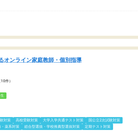
るオンライン家庭教師・個別指導
（10件）
人生
験対策
高校受験対策
大学入学共通テスト対策
国公立2次試験対策
歯・薬系対策
総合型選抜・学校推薦型選抜対策
定期テスト対策