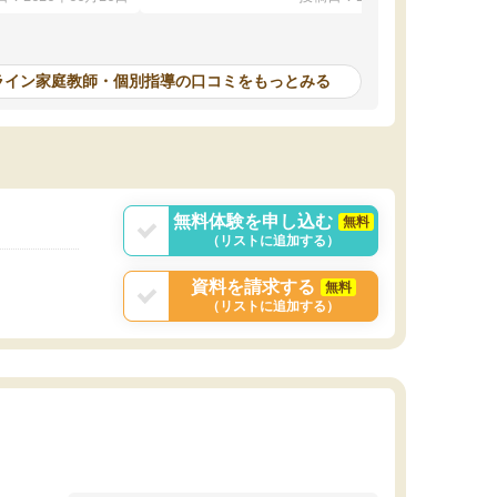
本人もやる気になっ
んが毎日利用でき（東大生が常駐していま
す）、必要なサービスが全て整っています。
計画を立ててくれて自走できるように導いてく
れるので、ちょっと教わるぐらいじゃ全然時間
ライン家庭教師・個別指導の口コミをもっとみる
が足りない！ みたいな方にピッタリです。
無料体験を申し込む
無料
（リストに追加する）
資料を請求する
無料
（リストに追加する）