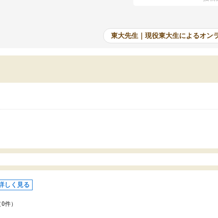
たオンライン自習室が毎日使えていつでも質
て、成績が上がったことで
できるのが心強かったようです。本当に感謝
てきています。
す。
東大先生｜現役東大生によるオン
詳しく見る
（0件）