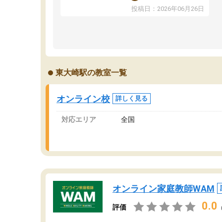
ま
反応を示します。東大先生にお願いしてからは
投稿日：2026年06月26日
問
効率的な計画を先生が立ててくれるので、親と
で
しても安心です。毎日使える自習室とかもあ
り、わからないところがあれば先生が回答して
くれるのも重宝しています。
東大崎駅の教室一覧
オンライン校
詳しく見る
対応エリア
全国
オンライン家庭教師WAM
0.0
評価