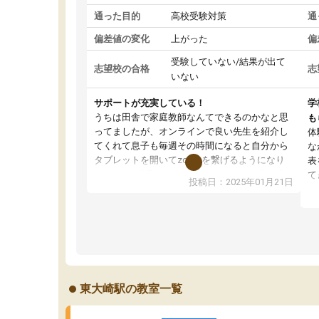
通った目的
高校受験対策
通
偏差値の変化
上がった
偏
受験していない/結果が出て
志望校の合格
志
いない
サポートが充実している！
学
うちは田舎で家庭教師なんてできるのかなと思
も
ってましたが、オンラインで良い先生を紹介し
体
てくれて息子も毎週その時間になると自分から
な
タブレットを開いてzoomを繋げるようになり
表
ました！5科目なんでもOKなのもとても気に入
て
投稿日：2025年01月21日
っています
オ
成績もだいぶ下の方でしたが、通い始めて1年ほ
い
どだった今では平均点以上の科目が増えてきま
か
した！あと1年受験まであるので無料の週末教室
て
を使用しながら頑張って欲しいと思います！
東大崎駅の教室一覧