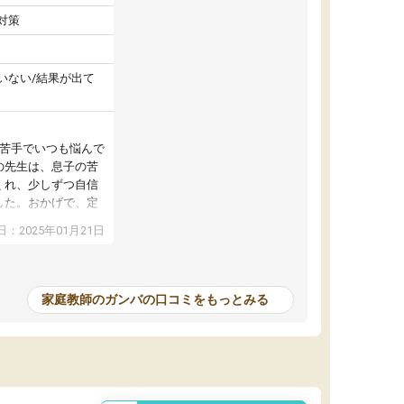
対策
いない/結果が出て
が苦手でいつも悩んで
の先生は、息子の苦
くれ、少しずつ自信
した。おかげで、定
アップし、本人もと
：2025年01月21日
家庭教師のガンバの口コミをもっとみる