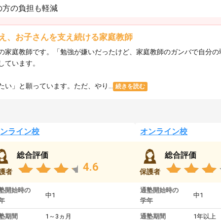
の方の負担も軽減
え、お子さんを支え続ける家庭教師
の家庭教師です。「勉強が嫌いだったけど、家庭教師のガンバで自分の
しています。
い」と願っています。ただ、やり...
続きを読む
ンライン校
オンライン校
総合評価
総合評価
4.6
護者
保護者
塾開始時の
通塾開始時の
中1
中1
年
学年
塾期間
1～3ヵ月
通塾期間
1年以上