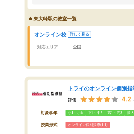
うちの子は、初回面談の講師の方で決定しまし
は
た。
内
出
東大崎駅の教室一覧
オンラインツールを使用した単語帳の共有があ
な
り宿題もそちらで出される形でした。
ま
2ヶ月で担当講師の方がお辞めになると言う事で
が
オンライン校
詳しく見る
講師変更の申し出があり、あまりに短期での変
更だった為、塾に通う事にして退会しました。
対応エリア
全国
遅れも取り戻せ、授業内容や講師の方は良かっ
たと思います。
トライのオンライン個別指
4.2
評価
対象学年
小1～小6
中1～中3
高1～高3
浪
授業形式
オンライン個別指導(1:1)