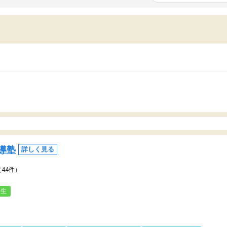
いまいち期待したものではなくふわっとした
範囲は限られており、それ
容でした。それでも明らかに本人のやる気も
進めて良いように思った。
ましたし、苦手科目が楽しくなってきたよう
りに高いため、有意義な利
ので、トウコベにお願いして良かったと思い
たが、大学生の先生からは
す。講師も合わなければチェンジできます
なく、上手い活用の仕方が
、娘は3科目ともずっと同じ先生です。
とした。学校の授業につい
いのかも。
導塾
詳しく見る
（44件）
人生