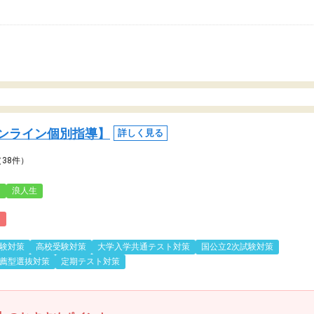
ンライン個別指導】
詳しく見る
（38件）
3
浪人生
)
験対策
高校受験対策
大学入学共通テスト対策
国公立2次試験対策
薦型選抜対策
定期テスト対策