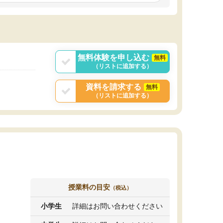
しいオリジナルのカリキュラムを提案してくれ
であれば自学自習で
ました。
1時間の代金がそれな
また24時間いつでもLINEで講師に相談できるの
用の仕方をしたかっ
で、深夜に家で勉強していて疑問や不安が生じ
これといった提案も
ても、直ぐに解消できたのは、大きなメリット
分からず辞めること
と感じました。
ていけない子にはい
無料体験を申し込む
無料
（リストに追加する）
資料を請求する
無料
（リストに追加する）
授業料の目安
（税込）
小学生
詳細はお問い合わせください