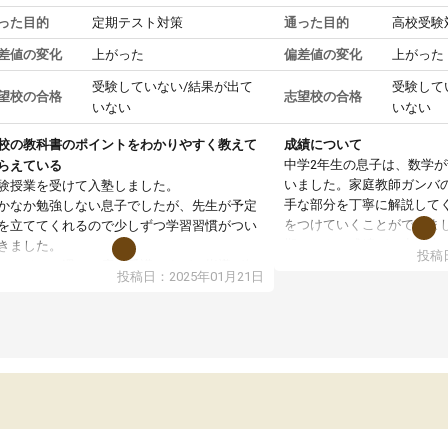
った目的
定期テスト対策
通った目的
高校受験
差値の変化
上がった
偏差値の変化
上がった
受験していない/結果が出て
受験して
望校の合格
志望校の合格
いない
いない
校の教科書のポイントをわかりやすく教えて
成績について
中学2年生の息子は、数学
らえている
いました。家庭教師ガンバ
験授業を受けて入塾しました。
手な部分を丁寧に解説して
かなか勉強しない息子でしたが、先生が予定
をつけていくことができま
を立ててくれるので少しずつ学習習慣がつい
期テストの成績が10点以上
きました。
投稿日
ても喜んでいます。
ンラインで週に一度の受講ですが、指導が無
投稿日：2025年01月21日
日も予定表に基づいて勉強したり、LINEでわ
らないところを質問できるのでとても助かっ
います。