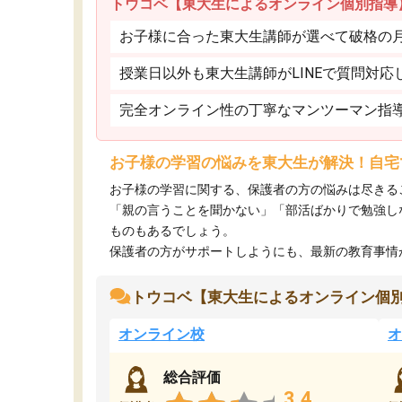
トウコベ【東大生によるオンライン個別指導
お子様に合った東大生講師が選べて破格の月額
授業日以外も東大生講師がLINEで質問対応
完全オンライン性の丁寧なマンツーマン指
お子様の学習の悩みを東大生が解決！自宅
お子様の学習に関する、保護者の方の悩みは尽きる
「親の言うことを聞かない」「部活ばかりで勉強し
ものもあるでしょう。
保護者の方がサポートしようにも、最新の教育事情がわ
トウコベ【東大生によるオンライン個
オンライン校
オ
総合評価
3.4