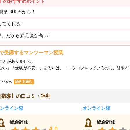
】のおすすめポイント
9,900円から！
してくれる！
導。だから満足度が高い！
で受講するマンツーマン授業
ことがありません。
ない」「受験が不安」、あるいは、「コツコツやっているのに、結果が
か...
続きを読む
別指導】の口コミ・評判
ンライン校
オンライン校
総合評価
総合評価
4.0