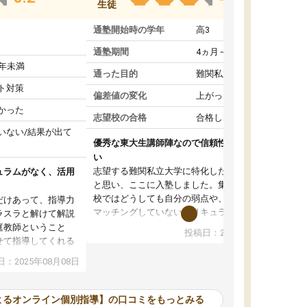
生徒
通塾開始時の学年
高3
通塾期間
4ヵ月～1年未満
1年未満
通った目的
難関私立受験対策
ト対策
偏差値の変化
上がった
かった
志望校の合格
合格した
いない/結果が出て
優秀な東大生講師陣なので信頼性や安心感が高
い
志望する難関私立大学に特化した準備をしたい
ュラムがなく、活用
と思い、ここに入塾しました。集団指導の予備
校ではどうしても自分の弱点や、志望校対策に
だけあって、指導力
マッチングしていないカリキュラムに不安を感
ラスラと解けて解説
じたからです。
庭教師ということ
投稿日：2024年02月19日
また受験のノウハウを蓄積している優秀な東大
せて指導してくれる
生講師陣をそろえていることや、完全オンライ
ラムがない。当方
：2025年08月08日
ン制というのも、ここを選んだ重要なポイント
るため、学校の教科
です。実際に入塾してみると、きめ細かいマン
な形で活用をさせて
ツーマン指導によって、自分の志望校にふさわ
間を使って進められる
よるオンライン個別指導】の口コミをもっとみる