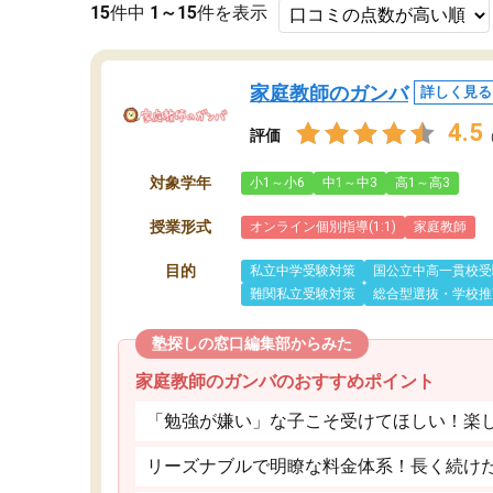
15
件中
1～15
件を表示
家庭教師のガンバ
詳しく見る
4.5
評価
対象学年
小1～小6
中1～中3
高1～高3
授業形式
オンライン個別指導(1:1)
家庭教師
目的
私立中学受験対策
国公立中高一貫校受
難関私立受験対策
総合型選抜・学校推
塾探しの窓口編集部からみた
家庭教師のガンバのおすすめポイント
「勉強が嫌い」な子こそ受けてほしい！楽
リーズナブルで明瞭な料金体系！長く続け