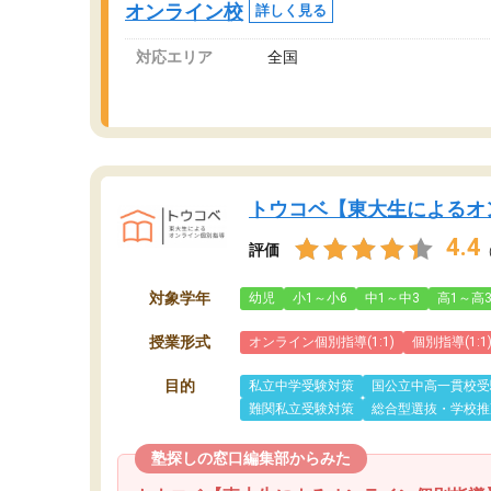
オンライン校
詳しく見る
対応エリア
全国
トウコベ【東大生によるオ
4.4
評価
対象学年
幼児
小1～小6
中1～中3
高1～高
授業形式
オンライン個別指導(1:1)
個別指導(1:1
目的
私立中学受験対策
国公立中高一貫校受
難関私立受験対策
総合型選抜・学校推
塾探しの窓口編集部からみた