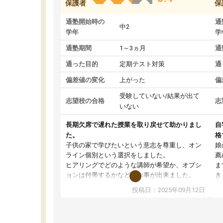
保護者
保
通塾開始時の
通
中2
学年
学
通塾期間
1～3ヵ月
通
通った目的
定期テスト対策
通
偏差値の変化
上がった
偏
受験していない/結果が出て
志望校の合格
志
いない
長期欠席で遅れた授業を取り戻せて助かりまし
自
た。
格
子供の家で学びたいという意志を尊重し、オン
娘
ライン個別という選択をしました。
薦
ヒアリングでどのような講師が希望か、オプシ
ま
ョンは付帯するかなど選ぶ事が出来ました。
き
講師とのマッチング後講師との初回ミーティン
に
投稿日：2025年09月12日
グを行い、その講師で良いか他の講師を希望す
思
るか子供との相性も見てから講師を決定する事
(
ができます。
ュ