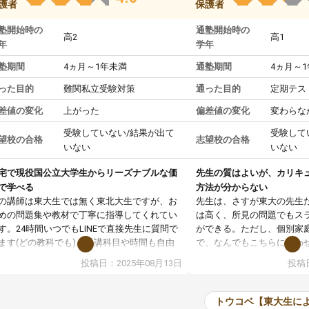
護者
保護者
塾開始時の
通塾開始時の
高2
高1
年
学年
塾期間
4ヵ月～1年未満
通塾期間
4ヵ月～
った目的
難関私立受験対策
通った目的
定期テス
差値の変化
上がった
偏差値の変化
変わらな
受験していない/結果が出て
受験して
望校の合格
志望校の合格
いない
いない
宅で現役国公立大学生からリーズナブルな価
先生の質はよいが、カリキ
で学べる
方法が分からない
の講師は東大生では無く東北大生ですが、お
先生は、さすが東大の先生
めの問題集や教材で丁寧に指導してくれてい
は高く、所見の問題でもス
す。24時間いつでもLINEで直接先生に質問で
ができる。ただし、個別家
ます(どの教科でも)。受講科目や時間も自由
で、なんでもこちらに合わ
決めれるので、個人に合った勉強ができると
のだが、具体的なカリキュ
投稿日：2025年08月13日
投稿日
います。カリキュラム相談みたいなのがあり
は、授業の先取り学習をす
有料)、受験までにどんなことをどんなスケジ
書を一緒に進めていくよう
ールでやっていくか相談したのですが、それ
いただいたが、1時間の時
トウコベ【東大生に