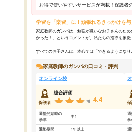
お得で使いやすいサービスが満載！保護者
学習を「楽習」に！頑張れるきっかけを与
家庭教師のガンバは、勉強が嫌いなお子さんのため
かった！」というコメントが、私たちの指導を象徴
すべてのお子さんは、本心では「できるようになりた
家庭教師のガンバの口コミ・評判
オンライン校
オ
総合評価
4.4
保護者
保
通塾開始時の
通
中1
学年
学
通塾期間
1年以上
通