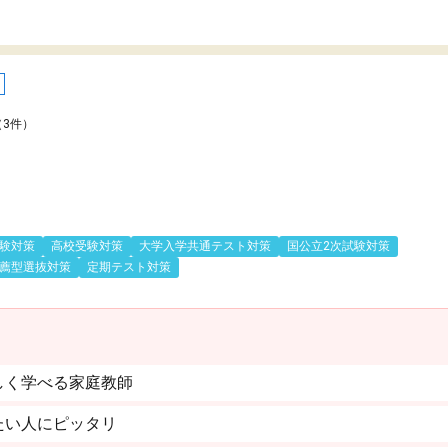
（3件）
験対策
高校受験対策
大学入学共通テスト対策
国公立2次試験対策
薦型選抜対策
定期テスト対策
しく学べる家庭教師
たい人にピッタリ