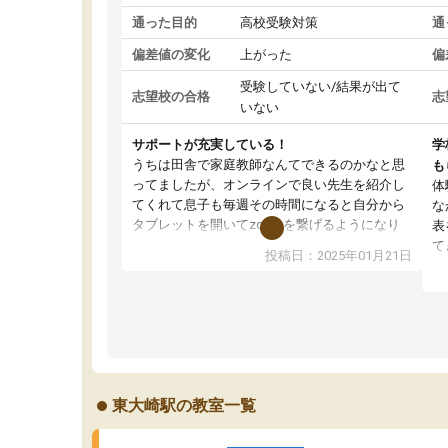
通った目的
高校受験対策
通
偏差値の変化
上がった
偏
受験していない/結果が出て
志望校の合格
志
いない
サポートが充実している！
学
うちは田舎で家庭教師なんてできるのかなと思
も
ってましたが、オンラインで良い先生を紹介し
体
てくれて息子も毎週その時間になると自分から
な
タブレットを開いてzoomを繋げるようになり
表
ました！5科目なんでもOKなのもとても気に入
て
投稿日：2025年01月21日
っています
オ
成績もだいぶ下の方でしたが、通い始めて1年ほ
い
どだった今では平均点以上の科目が増えてきま
か
した！あと1年受験まであるので無料の週末教室
て
を使用しながら頑張って欲しいと思います！
東大崎駅の教室一覧