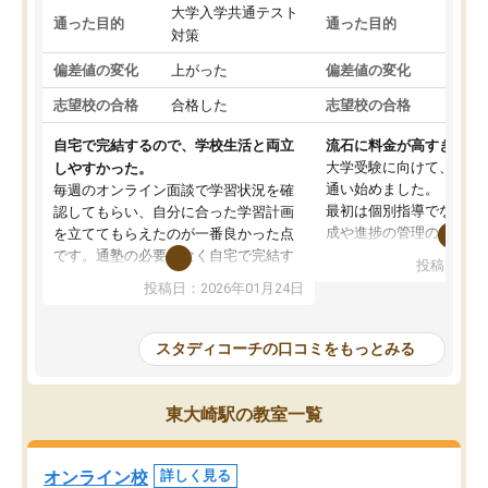
大学入学共通テスト
国公
通った目的
通った目的
対策
策
偏差値の変化
上がった
偏差値の変化
変わ
志望校の合格
合格した
志望校の合格
合格
自宅で完結するので、学校生活と両立
流石に料金が高すぎる
大学受験に向けて、高2
しやすかった。
通い始めました。
毎週のオンライン面談で学習状況を確
最初は個別指導でなく、
認してもらい、自分に合った学習計画
成や進捗の管理のみのコ
を立ててもらえたのが一番良かった点
ていましたが、あまり効
です。通塾の必要がなく自宅で完結す
投稿日：20
じ個別指導コースに変更
るため、学校や部活と両立しやすかっ
投稿日：2026年01月24日
講師には早稲田大学生の
たです。コーチが現役大学生で相談し
れましたが、はっきり言
やすく、勉強面だけでなく受験期の不
性が良くなかったです。
安も気軽に話せました。勉強習慣が身
スタディコーチの口コミをもっとみる
モチベーションが上がら
についたと感じています。また、チャ
にやめてしまいました。
ットで質問できるのも便利でした。一
追加で料金を払うことで
人では迷いがちだった受験勉強を、最
東大崎駅の教室一覧
方に変更することも可能
後まで続けられたのはこの塾のおかげ
の方の予定が空いていな
だと思います。
そもそも月謝が高い塾な
オンライン校
詳しく見る