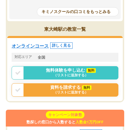
授業で教えてもらうとい
で、通塾日以外も机に向かうのが苦で
の仕方をコーチングして
はなくなりました。
キミノスクールの口コミをもっとみる
ルなので、家での学習習
身につきました。結果と
講師の方との距離も近く、親身なコー
た英語の偏差値が10以上
チングのおかげで、停滞期もモチベー
東大崎駅の教室一覧
していた公立高校に無事
ションを維持できました。「やらされ
た。自分から学ぶ姿勢を
る勉強」から「目標のための勉強」へ
たい家庭には本当におす
意識が変わったことが、目標校への合
オンラインコース
詳しく見る
思います。
格に繋がったと思います。
対応エリア
全国
無料体験を申し込む
無料
（リストに追加する）
資料を請求する
無料
（リストに追加する）
キャンペーン対象塾
塾探しの窓口から入塾すると
入塾金1万円OFF