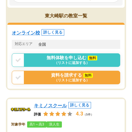
見てから講師を決定する事ができま
くか相談したのですが、
す。
ち期待したものではなく
うちの子は、初回面談の講師の方で決
内容でした。それでも明
東大崎駅の教室一覧
定しました。
やる気も出ましたし、苦
くなってきたようなので
オンラインツールを使用した単語帳の
お願いして良かったと思
オンライン校
詳しく見る
共有があり宿題もそちらで出される形
も合わなければチェンジ
でした。
娘は3科目ともずっと同
対応エリア
全国
2ヶ月で担当講師の方がお辞めになると
言う事で講師変更の申し出があり、あ
無料体験を申し込む
無料
まりに短期での変更だった為、塾に通
（リストに追加する）
う事にして退会しました。遅れも取り
戻せ、授業内容や講師の方は良かった
資料を請求する
無料
と思います。
（リストに追加する）
キミノスクール
詳しく見る
4.3
評価
（5件）
対象学年
高1～高3
浪人生