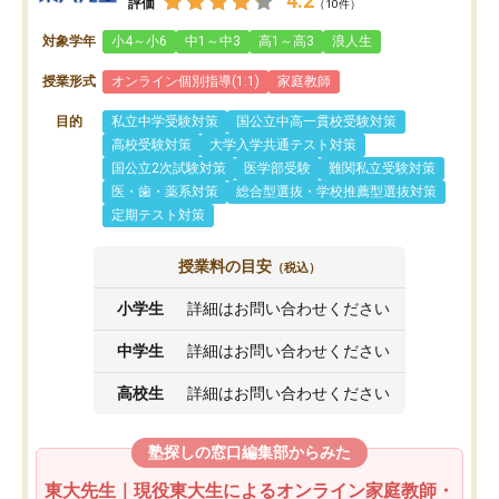
4.2
評価
（10件）
対象学年
小4～小6
中1～中3
高1～高3
浪人生
授業形式
オンライン個別指導(1:1)
家庭教師
目的
私立中学受験対策
国公立中高一貫校受験対策
高校受験対策
大学入学共通テスト対策
国公立2次試験対策
医学部受験
難関私立受験対策
医・歯・薬系対策
総合型選抜・学校推薦型選抜対策
定期テスト対策
授業料の目安
（税込）
小学生
詳細はお問い合わせください
中学生
詳細はお問い合わせください
高校生
詳細はお問い合わせください
塾探しの窓口編集部からみた
東大先生｜現役東大生によるオンライン家庭教師・