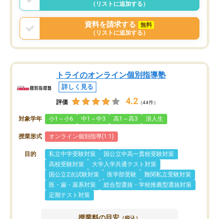
（リストに追加する）
資料を請求する
無料
（リストに追加する）
トライのオンライン個別指導塾
詳しく見る
4.2
評価
（44件）
対象学年
小1～小6
中1～中3
高1～高3
浪人生
授業形式
オンライン個別指導(1:1)
目的
私立中学受験対策
国公立中高一貫校受験対策
高校受験対策
大学入学共通テスト対策
国公立2次試験対策
医学部受験
難関私立受験対策
医・歯・薬系対策
総合型選抜・学校推薦型選抜対策
定期テスト対策
授業料の目安
（税込）