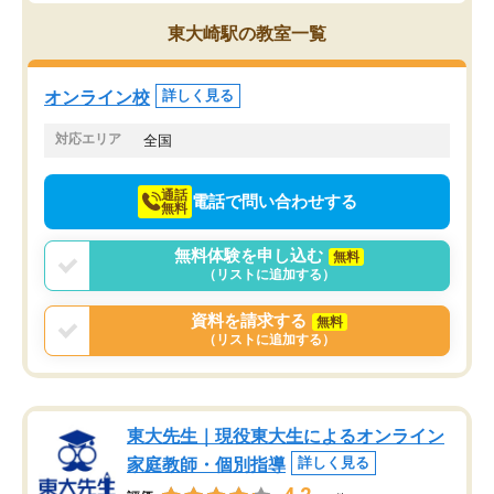
思っていました。何が今足りないのか
スト、多少お金がかかっ
を的確に指導いただき、子どももびっ
思い切って入塾してよか
東大崎駅の教室一覧
くりするほど楽しんでやる気を持って
塾を受けています。狙い通り、少しず
つ成績も上がり、苦手意識も無くなっ
オンライン校
詳しく見る
てきたので、さらに苦手な数学も追加
でお願いしました。来年の高校受験に
対応エリア
全国
向けて頑張っています。
通話
電話で問い合わせする
無料
無料体験を申し込む
無料
（リストに追加する）
資料を請求する
無料
（リストに追加する）
東大先生｜現役東大生によるオンライン
家庭教師・個別指導
詳しく見る