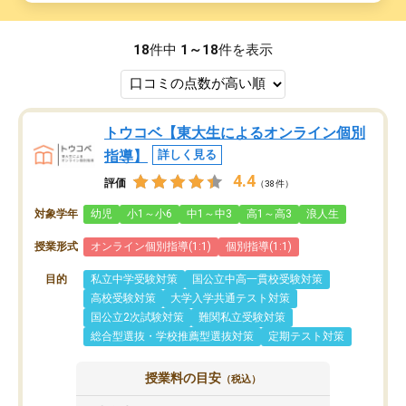
18
件中
1～18
件を表示
トウコベ【東大生によるオンライン個別
指導】
詳しく見る
4.4
評価
（38件）
対象学年
幼児
小1～小6
中1～中3
高1～高3
浪人生
授業形式
オンライン個別指導(1:1)
個別指導(1:1)
目的
私立中学受験対策
国公立中高一貫校受験対策
高校受験対策
大学入学共通テスト対策
国公立2次試験対策
難関私立受験対策
総合型選抜・学校推薦型選抜対策
定期テスト対策
授業料の目安
（税込）