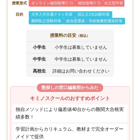
授業形式
オンライン個別指導(1:1)
個別指導(1:1)
自立型学習
目的
大学入学共通テスト対策
国公立2次試験対策
難関私立受験対策
総合型選抜・学校推薦型選抜対策
授業料の目安
（税込）
小学生
小学生は募集していません
中学生
中学生は募集していません
高校生
詳細はお問い合わせください
塾探しの窓口編集部からみた
キミノスクールのおすすめポイント
独自メソッドにより偏差値40台からの難関大合格実
績多数！
学習計画からカリキュラム、教材まで完全オーダー
メイドで提供