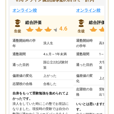
オンライン校
オンライン校
総合評価
総合評価
4.6
生徒
生徒
通塾開始時の学
通塾開始時
浪人生
高3
年
の学年
通塾期間
4ヵ月～1年未満
通塾期間
1～3ヵ月
国公立2次試験対
大学入学
通った目的
通った目的
策
策
偏差値の変化
上がった
偏差値の変
上がった
化
志望校の合格
合格した
志望校の合
受験して
自身をもって受験勉強を進められてよ
格
出ていな
かったです。
浪人をしていた時にこの塾でお世話に
いいとは思いますが、料
なりました。現役時の受験では自分の
す。
勉強に誰かからフィードバックをもら