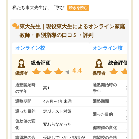
私たち東大先生は、「学び...
続きを読む
東大先生｜現役東大生によるオンライン家庭
教師・個別指導の口コミ・評判
オンライン校
オンライン校
総合評価
総合評価
4.4
保護者
保護者
通塾開始時
通塾開始時の
高1
高3
の学年
学年
通塾期間
4ヵ月～1年未満
通塾期間
4ヵ月
通った目的
定期テスト対策
大学入
通った目的
対策
偏差値の変
変わらなかった
化
偏差値の変化
上がっ
志望校の合
受験していない/結果が
志望校の合格
合格し