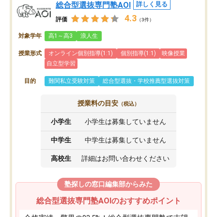
総合型選抜専門塾AOI
詳しく見る
4.3
評価
（3件）
対象学年
高1～高3
浪人生
授業形式
オンライン個別指導(1:1)
個別指導(1:1)
映像授業
自立型学習
目的
難関私立受験対策
総合型選抜・学校推薦型選抜対策
授業料の目安
（税込）
小学生
小学生は募集していません
中学生
中学生は募集していません
高校生
詳細はお問い合わせください
塾探しの窓口編集部からみた
総合型選抜専門塾AOIのおすすめポイント