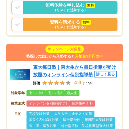
無料体験を申し込む
無料
（リストに追加する）
資料を請求する
無料
（リストに追加する）
キャンペーン対象塾
塾探しの窓口から入塾すると
入塾金1万円OFF
東大毎日塾｜東大生から毎日指導が受け
放題のオンライン個別指導塾
詳しく見る
4.0
評価
（116件）
対象学年
中1～中3
高1～高3
浪人生
授業形式
オンライン個別指導(1:1)
個別指導(1:1)
目的
高校受験対策
大学入学共通テスト対策
国公立2次試験対策
医学部受験
難関私立受験対策
医・歯・薬系対策
総合型選抜・学校推薦型選抜対策