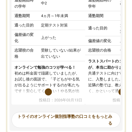
通塾開始時
通塾開始時の
中2
高3
の学年
学年
通塾期間
4ヵ月～1年未満
通塾期間
1～3
通った目的
定期テスト対策
大学入
通った目的
対策
偏差値の変
上がった
化
偏差値の変化
上がっ
志望校の合
受験していない/結果が
志望校の合格
合格し
格
出ていない
ラストスパートの１か月
オンラインで勉強のコツが学べる！
が、本当に助かりました
初めは料金面で躊躇していましたが、
共通テストに向けての追
お試し後の面談で、「子どもがやる気
に、入塾しました。田舎
が出るようにサポートするのが私たち
近隣の塾では、教えても
です！安心してください！やる気が出
く、かといって通うには
ないのは私たち講師の責任です」と言
が、トライならオンライ
投稿日：2026年03月13日
投稿日：20
ってくださり、確かに！と考えて、思
可能なので本当に助かり
い切って入塾しました。英語が苦手だ
テストの内容重視でした
ったんですが、学生の先生から学ぶこ
らないところをピンポイ
トライのオンライン個別指導塾の口コミをもっとみ
とで、勉強のコツみたいなものをつか
頂いて、とてもわかりや
る
み、徐々に成績が上がったらいいなと
していました。一生を左