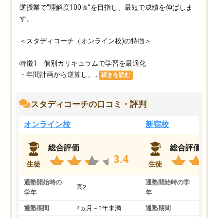
逆授業で“理解度100％”を目指し、最短で成績を伸ばしま
す。
＜スタディコーチ（オンライン校)の特徴＞
特徴1 個別カリキュラムで学習を最適化
・年間計画から逆算し、...
続きを読む
スタディコーチの口コミ・評判
オンライン校
新宿校
総合評価
総合評価
3.4
生徒
生徒
通塾開始時の
通塾開始時の学
高2
高2
学年
年
通塾期間
4ヵ月～1年未満
通塾期間
1～