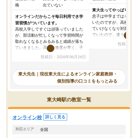
格
出ていない
東大生ってやっぱりすご
息子は中学まではそこそ
オンラインだからこそ毎日利用でき学
いたのですが、高校に入
習習慣がついています。
ていけなくなり対面の塾
高校入学してすぐは頑張っていました
でいたので、違うアプロ
が、部活動が忙しくなって学習時間が
考えて入りました。地元
取れなくなるとみるみると成績が落ち
投稿日：20
で、当初は模試でD判定
ていきました。高校の進度が早く、子
していたのですが、やは
供も家に帰って勉強の話すると嫌な反
投稿日：2026年06月26日
験勉強に詳しく、先生か
応を示します。東大先生にお願いして
受け合格できました。ま
からは効率的な計画を先生が立ててく
自習室が毎日使えていつ
れるので、親としても安心です。毎日
東大先生｜現役東大生によるオンライン家庭教師・
るのが心強かったようで
使える自習室とかもあり、わからない
個別指導の口コミをもっとみる
謝です。
ところがあれば先生が回答してくれる
のも重宝しています。
東大崎駅の教室一覧
オンライン校
詳しく見る
対応エリア
全国