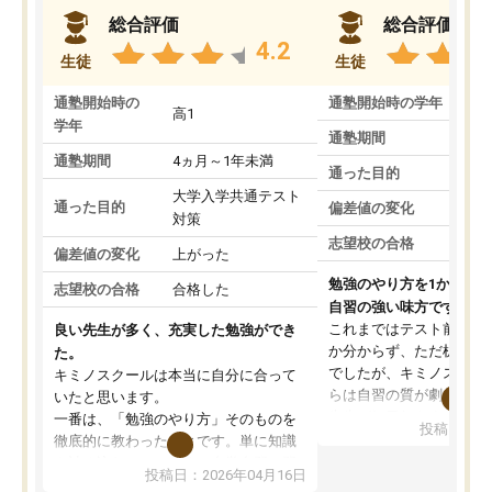
総合評価
総合評価
4.2
生徒
生徒
通塾開始時の
通塾開始時の学年
中
高1
学年
通塾期間
通塾期間
4ヵ月～1年未満
通った目的
大学入学共通テスト
通った目的
偏差値の変化
対策
志望校の合格
偏差値の変化
上がった
勉強のやり方を1から教
志望校の合格
合格した
自習の強い味方です。
これまではテスト前に何
良い先生が多く、充実した勉強ができ
か分からず、ただ机に座
た。
でしたが、キミノスクー
キミノスクールは本当に自分に合って
らは自習の質が劇的に変
いたと思います。
先生が毎日何をすべきか
一番は、「勉強のやり方」そのものを
投稿日：20
を明確にしてくれるので
徹底的に教わったことです。単に知識
ずに学習に取り組めるよ
を詰め込むのではなく、自学自習の習
投稿日：2026年04月16日
が一番の収穫です。
慣が身につくよう並走してくれるの