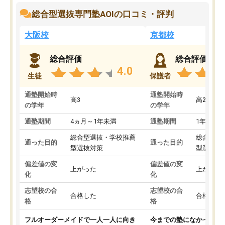
総合型選抜専門塾AOIの口コミ・評判
大阪校
京都校
総合評価
総合評価
4.0
生徒
保護者
通塾開始時
通塾開始時
高3
高2
の学年
の学年
通塾期間
4ヵ月～1年未満
通塾期間
1年以上
総合型選抜・学校推薦
総合型選
通った目的
通った目的
型選抜対策
型選抜対
偏差値の変
偏差値の変
上がった
上がった
化
化
志望校の合
志望校の合
合格した
合格した
格
格
フルオーダーメイドで一人一人に向き
今までの塾になかったA