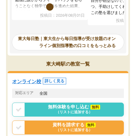
自分が朝型なので、自習
うことなく独学で勉強を進めた結果、
つ、手助けしてくれる設
入試本番に地歴の学習が間に合わず不
この塾を選びました。
投稿日：2026年08月01日
合格となってしまいました。その経験
投稿日：20
を踏まえ、浪人が決まった際に勉強計
画を考えてもらえる塾を探した結果、
東大毎日塾にたどり着きました。学習
東大毎日塾｜東大生から毎日指導が受け放題のオン
の長期計画や日々の勉強のやり方につ
ライン個別指導塾の口コミをもっとみる
いて客観的なアドバイスをいただけた
ので、自信をもって受験勉強を進める
ことができました。自分のように勉強
東大崎駅の教室一覧
のやり方や進捗管理で苦労している方
には特におすすめしたい塾です。
オンライン校
詳しく見る
対応エリア
全国
無料体験を申し込む
無料
（リストに追加する）
資料を請求する
無料
（リストに追加する）