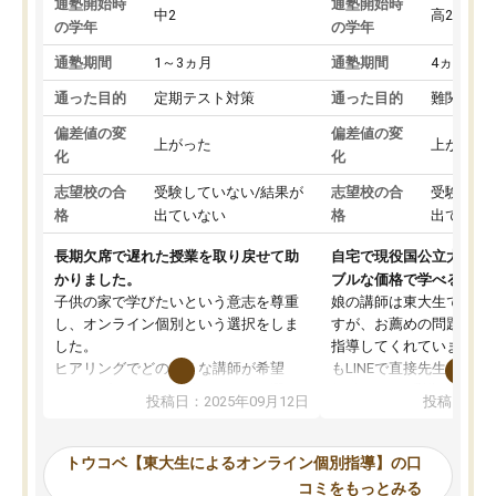
通塾開始時
通塾開始時
中2
高2
の学年
の学年
通塾期間
1～3ヵ月
通塾期間
4ヵ月～1
通った目的
定期テスト対策
通った目的
難関私立
偏差値の変
偏差値の変
上がった
上がった
化
化
志望校の合
受験していない/結果が
志望校の合
受験して
格
出ていない
格
出ていな
長期欠席で遅れた授業を取り戻せて助
自宅で現役国公立大学生
かりました。
ブルな価格で学べる
子供の家で学びたいという意志を尊重
娘の講師は東大生では無
し、オンライン個別という選択をしま
すが、お薦めの問題集や
した。
指導してくれています。2
ヒアリングでどのような講師が希望
もLINEで直接先生に質問
か、オプションは付帯するかなど選ぶ
教科でも)。受講科目や
投稿日：2025年09月12日
投稿日：20
事が出来ました。
めれるので、個人に合っ
講師とのマッチング後講師との初回ミ
ると思います。カリキュ
ーティングを行い、その講師で良いか
いなのがあり(有料)、受
トウコベ【東大生によるオンライン個別指導】の口
他の講師を希望するか子供との相性も
ことをどんなスケジュー
コミをもっとみる