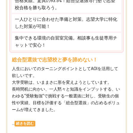
合格実績、驚異の93.5%！総合型選抜専門塾で志望
校合格を勝ち取ろう。
一人ひとりに合わせた準備と対策。志望大学に特化
した対策が可能！
集中できる環境の自習室完備。相談事も生徒専用チ
ャットで安心！
総合型選抜で志望校と夢を諦めない！
人生においてのターニングポイントとしてAOIを活用して
欲しいです。
大学受験は、いままさに形を変えようとしています。
長時間机に向かい、一人黙々と知識をインプットする、い
わゆる“受験勉強”で挑戦する一般選抜に対し、受験生の個
性や実績、目標を評価する「総合型選抜」の占めるボリュ
ームが増えてきました。
...
続きを読む