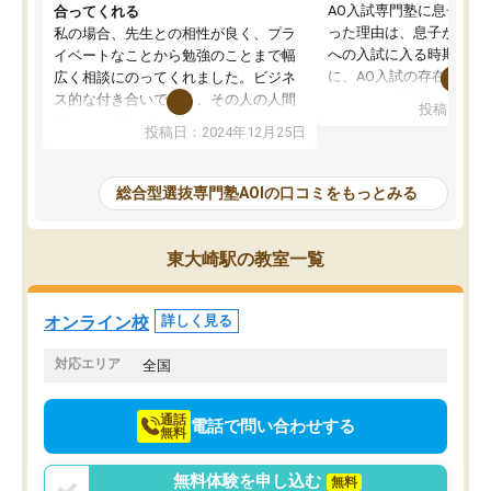
AO入試専門塾に息子を
合ってくれる
った理由は、息子が高校
私の場合、先生との相性が良く、プラ
への入試に入る時期に差
イベートなことから勉強のことまで幅
に、AO入試の存在を息
広く相談にのってくれました。ビジネ
してもその制度で合格し
ス的な付き合いでなく、その人の人間
投稿日：20
たことから、AOIに入塾
性までを適切に把握し、むきあってい
投稿日：2024年12月25日
思いました。
るなぁと強く感じることできました。
AOIでは、カウンセリン
また、他の先生の意見も聞いてみたい
で、AO入試を改めて知
と相談すると、他の先生も紹介してく
総合型選抜専門塾AOIの口コミをもっとみる
それに対しての具体的な
ださり、客観的なアドバイスもいただ
ことでした。更に子供の
くことができました（志望理由・自己
る適正等についても詳し
PR等の添削において）。そして、なに
東大崎駅の教室一覧
でき、メンターの方々も
より自習室が解放されている点がよか
けてらっしゃいますので
ったです。友達と好きな時間に自習
せることができました。
し、お互いを高めあえる環境がありま
オンライン校
詳しく見る
した。
対応エリア
全国
通話
電話で問い合わせする
無料
無料体験を申し込む
無料