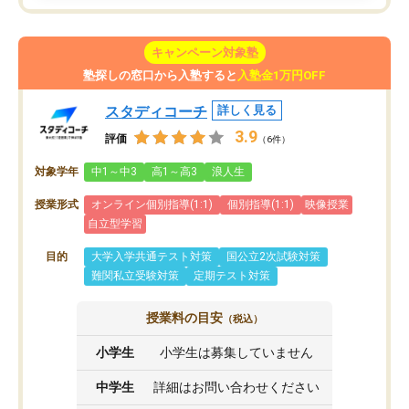
キャンペーン対象塾
塾探しの窓口から入塾すると
入塾金1万円OFF
スタディコーチ
詳しく見る
3.9
評価
（6件）
対象学年
中1～中3
高1～高3
浪人生
授業形式
オンライン個別指導(1:1)
個別指導(1:1)
映像授業
自立型学習
目的
大学入学共通テスト対策
国公立2次試験対策
難関私立受験対策
定期テスト対策
授業料の目安
（税込）
小学生
小学生は募集していません
中学生
詳細はお問い合わせください