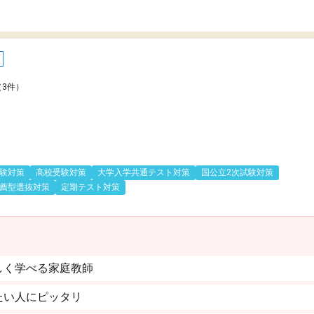
（3件）
験対策
高校受験対策
大学入学共通テスト対策
国公立2次試験対策
薦型選抜対策
定期テスト対策
しく学べる家庭教師
たい人にピッタリ