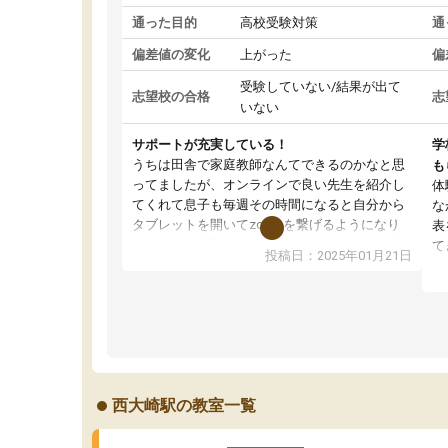
通った目的
高校受験対策
通
偏差値の変化
上がった
偏
受験していない/結果が出て
志望校の合格
志
いない
サポートが充実している！
学
うちは田舎で家庭教師なんてできるのかなと思
も
ってましたが、オンラインで良い先生を紹介し
体
てくれて息子も毎週その時間になると自分から
な
タブレットを開いてzoomを繋げるようになり
表
ました！5科目なんでもOKなのもとても気に入
て
投稿日：2025年01月21日
っています
オ
成績もだいぶ下の方でしたが、通い始めて1年ほ
い
どだった今では平均点以上の科目が増えてきま
か
した！あと1年受験まであるので無料の週末教室
て
を使用しながら頑張って欲しいと思います！
西大崎駅の教室一覧