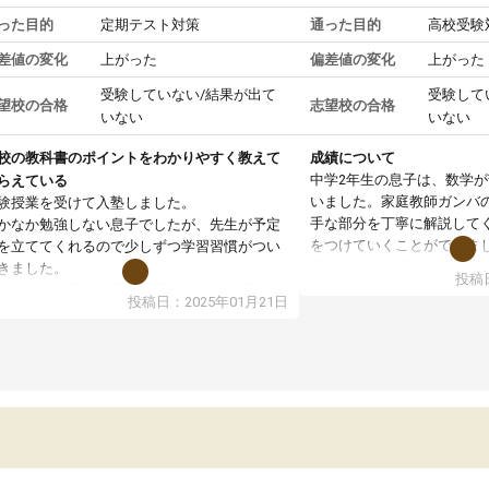
った目的
定期テスト対策
通った目的
高校受験
差値の変化
上がった
偏差値の変化
上がった
受験していない/結果が出て
受験して
望校の合格
志望校の合格
いない
いない
校の教科書のポイントをわかりやすく教えて
成績について
中学2年生の息子は、数学
らえている
いました。家庭教師ガンバ
験授業を受けて入塾しました。
手な部分を丁寧に解説して
かなか勉強しない息子でしたが、先生が予定
をつけていくことができま
を立ててくれるので少しずつ学習習慣がつい
期テストの成績が10点以上
きました。
投稿日
ても喜んでいます。
ンラインで週に一度の受講ですが、指導が無
投稿日：2025年01月21日
日も予定表に基づいて勉強したり、LINEでわ
らないところを質問できるのでとても助かっ
います。