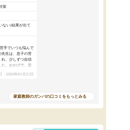
対策
いない/結果が出て
が苦手でいつも悩んで
の先生は、息子の苦
くれ、少しずつ自信
した。おかげで、定
アップし、本人もと
：2025年01月21日
家庭教師のガンバの口コミをもっとみる