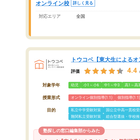
オンライン校
詳しく見る
対応エリア
全国
トウコベ【東大生によるオ
4.4
評価
対象学年
幼児
小1～小6
中1～中3
高1～高
授業形式
オンライン個別指導(1:1)
個別指導(1:1
目的
私立中学受験対策
国公立中高一貫校受
難関私立受験対策
総合型選抜・学校推
塾探しの窓口編集部からみた