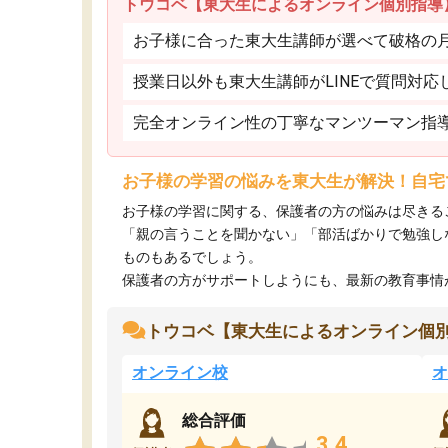
トウコベ【東大生によるオンライン個別指導
お子様に合った東大生講師が選べて破格の月額
授業日以外も東大生講師がLINEで質問対応
完全オンライン性の丁寧なマンツーマン指
お子様の学習の悩みを東大生が解決！自宅
お子様の学習に関する、保護者の方の悩みは尽きる
「親の言うことを聞かない」「部活ばかりで勉強し
ものもあるでしょう。
保護者の方がサポートしようにも、最新の教育事情がわ
トウコベ【東大生によるオンライン個
オンライン校
オ
総合評価
3.4