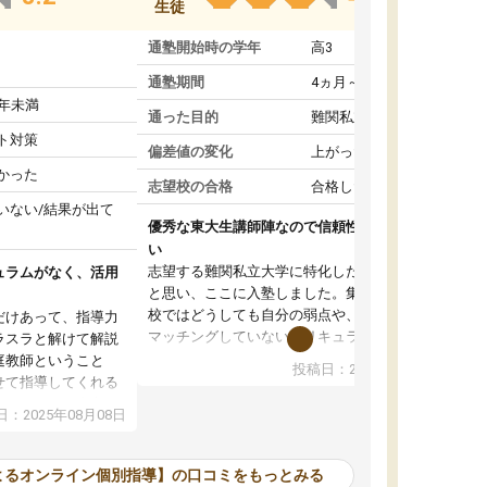
生徒
通塾開始時の学年
高3
通塾期間
4ヵ月～1年未満
1年未満
通った目的
難関私立受験対策
ト対策
偏差値の変化
上がった
かった
志望校の合格
合格した
いない/結果が出て
優秀な東大生講師陣なので信頼性や安心感が高
い
志望する難関私立大学に特化した準備をしたい
ュラムがなく、活用
と思い、ここに入塾しました。集団指導の予備
校ではどうしても自分の弱点や、志望校対策に
だけあって、指導力
マッチングしていないカリキュラムに不安を感
ラスラと解けて解説
じたからです。
庭教師ということ
投稿日：2024年02月19日
また受験のノウハウを蓄積している優秀な東大
せて指導してくれる
生講師陣をそろえていることや、完全オンライ
ラムがない。当方
：2025年08月08日
ン制というのも、ここを選んだ重要なポイント
るため、学校の教科
です。実際に入塾してみると、きめ細かいマン
な形で活用をさせて
ツーマン指導によって、自分の志望校にふさわ
間を使って進められる
よるオンライン個別指導】の口コミをもっとみる