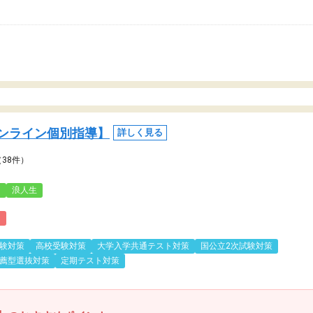
ンライン個別指導】
詳しく見る
（38件）
3
浪人生
)
験対策
高校受験対策
大学入学共通テスト対策
国公立2次試験対策
薦型選抜対策
定期テスト対策