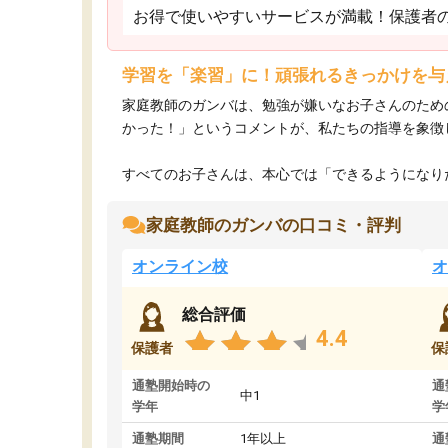
お得で使いやすいサービスが満載！保護者
学習を「楽習」に！頑張れるきっかけを与
家庭教師のガンバは、勉強が嫌いなお子さんのため
かった！」というコメントが、私たちの指導を象徴
すべてのお子さんは、本心では「できるようになりた
家庭教師のガンバの口コミ・評判
オンライン校
オ
総合評価
4.4
保護者
保
通塾開始時の
通
中1
学年
学
通塾期間
1年以上
通