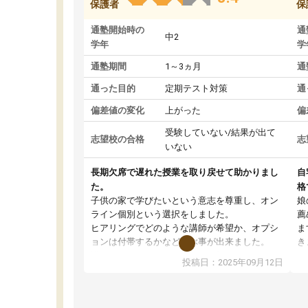
保護者
保
通塾開始時の
通
中2
学年
学
通塾期間
1～3ヵ月
通
通った目的
定期テスト対策
通
偏差値の変化
上がった
偏
受験していない/結果が出て
志望校の合格
志
いない
長期欠席で遅れた授業を取り戻せて助かりまし
自
た。
格
子供の家で学びたいという意志を尊重し、オン
娘
ライン個別という選択をしました。
薦
ヒアリングでどのような講師が希望か、オプシ
ま
ョンは付帯するかなど選ぶ事が出来ました。
き
講師とのマッチング後講師との初回ミーティン
に
投稿日：2025年09月12日
グを行い、その講師で良いか他の講師を希望す
思
るか子供との相性も見てから講師を決定する事
(
ができます。
ュ