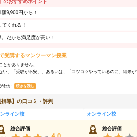
】のおすすめポイント
9,900円から！
してくれる！
導。だから満足度が高い！
で受講するマンツーマン授業
ことがありません。
ない」「受験が不安」、あるいは、「コツコツやっているのに、結果が
か...
続きを読む
別指導】の口コミ・評判
ンライン校
オンライン校
総合評価
総合評価
4.0