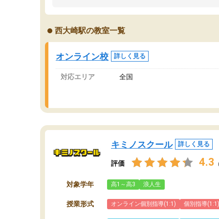
うちの子は、初回面談の講師の方で決定しまし
は
た。
内
出
西大崎駅の教室一覧
オンラインツールを使用した単語帳の共有があ
な
り宿題もそちらで出される形でした。
ま
2ヶ月で担当講師の方がお辞めになると言う事で
が
オンライン校
詳しく見る
講師変更の申し出があり、あまりに短期での変
更だった為、塾に通う事にして退会しました。
対応エリア
全国
遅れも取り戻せ、授業内容や講師の方は良かっ
たと思います。
キミノスクール
詳しく見る
4.3
評価
対象学年
高1～高3
浪人生
授業形式
オンライン個別指導(1:1)
個別指導(1:1