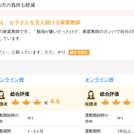
の方の負担も軽減
え、お子さんを支え続ける家庭教師
の家庭教師です。「勉強が嫌いだったけど、家庭教師のガンバで自分の
しています。
い」と願っています。ただ、やり...
続きを読む
ンライン校
オンライン校
総合評価
総合評価
4.6
護者
保護者
塾開始時の
通塾開始時の
中1
中1
年
学年
塾期間
1～3ヵ月
通塾期間
1年以上