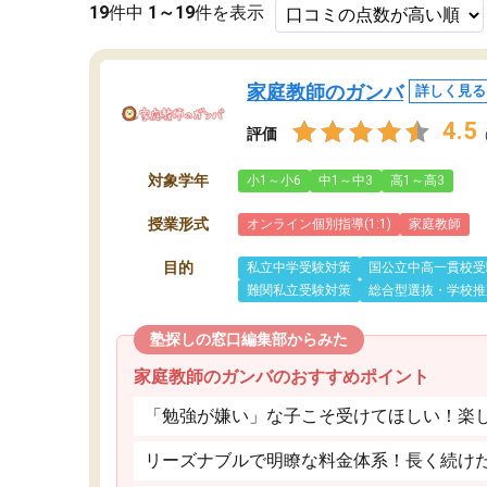
19
件中
1～19
件を表示
家庭教師のガンバ
詳しく見る
4.5
評価
対象学年
小1～小6
中1～中3
高1～高3
授業形式
オンライン個別指導(1:1)
家庭教師
目的
私立中学受験対策
国公立中高一貫校受
難関私立受験対策
総合型選抜・学校推
塾探しの窓口編集部からみた
家庭教師のガンバのおすすめポイント
「勉強が嫌い」な子こそ受けてほしい！楽
リーズナブルで明瞭な料金体系！長く続け