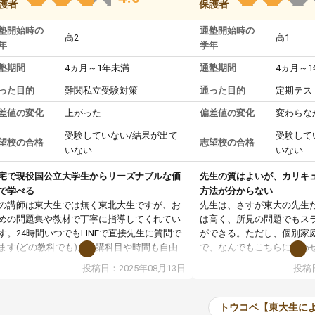
護者
保護者
塾開始時の
通塾開始時の
高2
高1
年
学年
塾期間
4ヵ月～1年未満
通塾期間
4ヵ月～
った目的
難関私立受験対策
通った目的
定期テス
差値の変化
上がった
偏差値の変化
変わらな
受験していない/結果が出て
受験して
望校の合格
志望校の合格
いない
いない
宅で現役国公立大学生からリーズナブルな価
先生の質はよいが、カリキ
で学べる
方法が分からない
の講師は東大生では無く東北大生ですが、お
先生は、さすが東大の先生
めの問題集や教材で丁寧に指導してくれてい
は高く、所見の問題でもス
す。24時間いつでもLINEで直接先生に質問で
ができる。ただし、個別家
ます(どの教科でも)。受講科目や時間も自由
で、なんでもこちらに合わ
決めれるので、個人に合った勉強ができると
のだが、具体的なカリキュ
投稿日：2025年08月13日
投稿日
います。カリキュラム相談みたいなのがあり
は、授業の先取り学習をす
有料)、受験までにどんなことをどんなスケジ
書を一緒に進めていくよう
ールでやっていくか相談したのですが、それ
いただいたが、1時間の時
トウコベ【東大生に