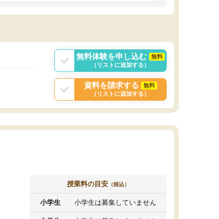
しいオリジナルのカリキュラムを提案してくれ
であれば自学自習で
ました。
1時間の代金がそれな
また24時間いつでもLINEで講師に相談できるの
用の仕方をしたかっ
で、深夜に家で勉強していて疑問や不安が生じ
これといった提案も
ても、直ぐに解消できたのは、大きなメリット
分からず辞めること
と感じました。
ていけない子にはい
無料体験を申し込む
無料
（リストに追加する）
資料を請求する
無料
（リストに追加する）
授業料の目安
（税込）
小学生
小学生は募集していません