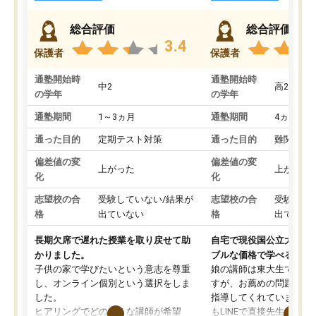
総合評価
総合評価
3.4
保護者
保護者
通塾開始時
通塾開始時
中2
高2
の学年
の学年
通塾期間
1～3ヵ月
通塾期間
4ヵ月～1
通った目的
定期テスト対策
通った目的
難関私立
偏差値の変
偏差値の変
上がった
上がった
化
化
志望校の合
受験していない/結果が
志望校の合
受験して
格
出ていない
格
出ていな
長期欠席で遅れた授業を取り戻せて助
自宅で現役国公立大学生
かりました。
ブルな価格で学べる
子供の家で学びたいという意志を尊重
娘の講師は東大生では無
し、オンライン個別という選択をしま
すが、お薦めの問題集や
した。
指導してくれています。2
ヒアリングでどのような講師が希望
もLINEで直接先生に質問