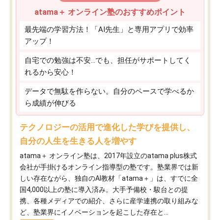
atama＋ オンライン塾のおすすめポイント
最先端の学習方法！「AI先生」と専用アプリで効率
アップ！
自宅での勉強は不安…でも、担任がサポートしてく
れるから安心！
データで無駄を作らない。自分のペースで学べるか
ら成績が伸びる
テクノロジーの活用で進化した学びを提供し、
自分の人生を生きる人を増やす
atama＋ オンライン塾は、2017年設立のatama plus株式
会社が手掛けるオンライン指導型の塾です。塾業界では新
しい存在ながら、独自のAI教材「atama＋」は、すでに全
国4,000以上の塾に導入済み。大手予備校・駿台との提
携、各種メディアでの紹介、さらに産学連携の取り組みな
ど、塾業界にイノベーションを起こした存在と...