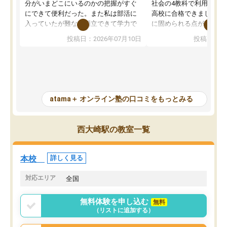
分がいまどこにいるのかの把握がすぐ
社会の4教科で利用し、偏
にできて便利だった。また私は部活に
高校に合格できました。
入っていたが難なく両立できて学力で
に固められる点が魅力で
も部活でも結果を残すことができてよ
れる「ウォームアップ」
投稿日：2026年07月10日
投稿日：20
かった。また問題演習の際に、自分が
項目のおかげで、手軽に
一度間違えた問題を繰り返し学習でき
せられます。何度も間違
たので苦手だった英語の克服につなが
「特訓」項目で徹底的に
った点もよかった。ただAIをアピール
め、苦手克服に非常に役
して活用するのは良かった点もあった
また、その日の勉強時間
が、自分で自分の管理ができない人に
元数が可視化されるので
atama＋ オンライン塾の口コミをもっとみる
とっては難しい部分もあるのではない
しながら意欲的に取り組
かと思った。
常に効果を実感している
になった現在も大学受験
西大崎駅の教室一覧
して利用しており、自信
すめできる塾です。
本校
詳しく見る
対応エリア
全国
無料体験を申し込む
無料
（リストに追加する）