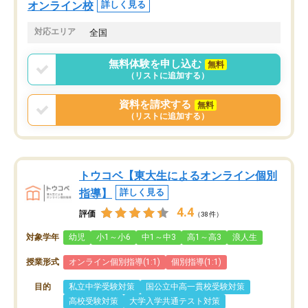
オンライン校
詳しく見る
対応エリア
全国
無料体験を申し込む
無料
（リストに追加する）
資料を請求する
無料
（リストに追加する）
トウコベ【東大生によるオンライン個別
指導】
詳しく見る
4.4
評価
（38件）
対象学年
幼児
小1～小6
中1～中3
高1～高3
浪人生
授業形式
オンライン個別指導(1:1)
個別指導(1:1)
目的
私立中学受験対策
国公立中高一貫校受験対策
高校受験対策
大学入学共通テスト対策