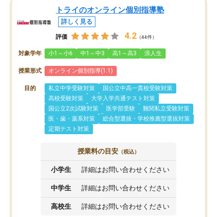
トライのオンライン個別指導塾
詳しく見る
4.2
評価
（44件）
対象学年
小1～小6
中1～中3
高1～高3
浪人生
授業形式
オンライン個別指導(1:1)
目的
私立中学受験対策
国公立中高一貫校受験対策
高校受験対策
大学入学共通テスト対策
国公立2次試験対策
医学部受験
難関私立受験対策
医・歯・薬系対策
総合型選抜・学校推薦型選抜対策
定期テスト対策
授業料の目安
（税込）
小学生
詳細はお問い合わせください
中学生
詳細はお問い合わせください
高校生
詳細はお問い合わせください