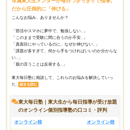
専属東大生メンターが毎日つきっきりで指導。
だから圧倒的に「伸びる」
こんなお悩み、ありませんか？
「部活やスマホに夢中で、勉強しない…」
「このままで受験に間に合うのか不安…」
「真面目にやっているのに、なぜか伸びない…」
「課題が多すぎて、何から手をつければいいのか分からな
い…」
「親の言うことは反発する…」
東大毎日塾に相談して、これらのお悩みを解決していっ
た...
続きを読む
東大毎日塾｜東大生から毎日指導が受け放題
のオンライン個別指導塾の口コミ・評判
オンライン校
オンライン校