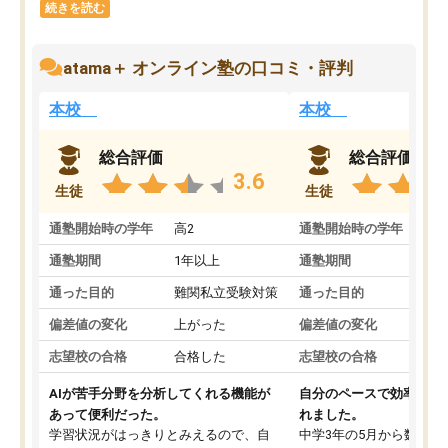
続きを読む
atama＋ オンライン塾の口コミ・評判
本校
本校
総合評価
総合評価
3.6
生徒
生徒
通塾開始時の学年
高2
通塾開始時の学年
中
通塾期間
1年以上
通塾期間
通った目的
難関私立受験対策
通った目的
偏差値の変化
上がった
偏差値の変化
志望校の合格
合格した
志望校の合格
AIが苦手分野を分析してくれる機能が
自分のペースで効率よく
あって便利だった。
れました。
学習状況がはっきりとみえるので、自
中学3年の5月から数学・