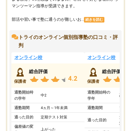
マンツーマン指導が受講できます。
部活や習い事で塾に通うのが難しいお...
続きを読む
トライのオンライン個別指導塾の口コミ・評
判
オンライン校
オンライン校
総合評価
総合評価
4.2
保護者
保護者
通塾開始時
通塾開始時の
中2
高3
の学年
学年
通塾期間
4ヵ月～1年未満
通塾期間
1～3
通った目的
定期テスト対策
大学入
通った目的
対策
偏差値の変
上がった