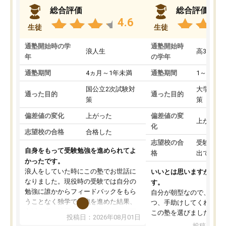
総合評価
総合評価
4.6
生徒
生徒
通塾開始時の学
通塾開始時
浪人生
高3
年
の学年
通塾期間
4ヵ月～1年未満
通塾期間
1～3ヵ月
国公立2次試験対
大学入学
通った目的
通った目的
策
策
偏差値の変化
上がった
偏差値の変
上がった
化
志望校の合格
合格した
志望校の合
受験して
自身をもって受験勉強を進められてよ
格
出ていな
かったです。
浪人をしていた時にこの塾でお世話に
いいとは思いますが、料
なりました。現役時の受験では自分の
す。
勉強に誰かからフィードバックをもら
自分が朝型なので、自習
うことなく独学で勉強を進めた結果、
つ、手助けしてくれる設
入試本番に地歴の学習が間に合わず不
この塾を選びました。
投稿日：2026年08月01日
合格となってしまいました。その経験
投稿日：20