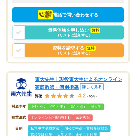
向けて頑張っています。
通話
電話で問い合わせする
無料
無料体験を申し込む
無料
（リストに追加する）
資料を請求する
無料
（リストに追加する）
東大先生｜現役東大生によるオンライン
家庭教師・個別指導
詳しく見る
4.2
評価
（10件）
対象学年
小4～小6
中1～中3
高1～高3
浪人生
授業形式
オンライン個別指導(1:1)
家庭教師
目的
私立中学受験対策
国公立中高一貫校受験対策
高校受験対策
大学入学共通テスト対策