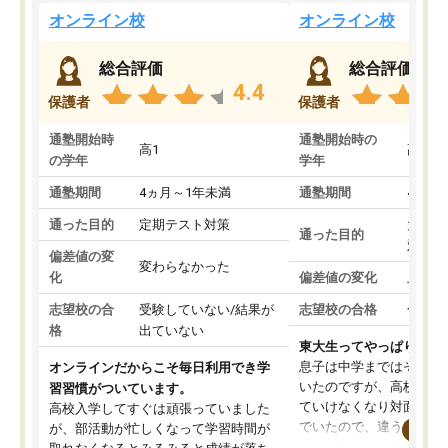
オンライン校
オンライン校
総合評価
総合評価
4.4
保護者
保護者
通塾開始時
通塾開始時の
高1
高3
の学年
学年
通塾期間
4ヵ月～1年未満
通塾期間
4ヵ月
通った目的
定期テスト対策
大学入
通った目的
対策
偏差値の変
変わらなかった
化
偏差値の変化
上がっ
志望校の合
受験していない/結果が
志望校の合格
合格し
格
出ていない
東大生ってやっぱりすご
息子は中学まではそこそ
オンラインだからこそ毎日利用でき学
いたのですが、高校に入
習習慣がついています。
ていけなくなり対面の塾
高校入学してすぐは頑張っていました
でいたので、違うアプロ
が、部活動が忙しくなって学習時間が
考えて入りました。地元