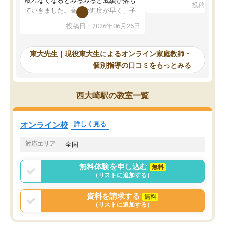
取れなくなるとみるみると成績が落ち
投稿日：20
で、当初は模試でD判定
ていきました。高校の進度が早く、子
していたのですが、やは
供も家に帰って勉強の話すると嫌な反
投稿日：2026年06月26日
験勉強に詳しく、先生か
応を示します。東大先生にお願いして
受け合格できました。ま
からは効率的な計画を先生が立ててく
自習室が毎日使えていつ
れるので、親としても安心です。毎日
東大先生｜現役東大生によるオンライン家庭教師・
るのが心強かったようで
使える自習室とかもあり、わからない
個別指導の口コミをもっとみる
謝です。
ところがあれば先生が回答してくれる
のも重宝しています。
西大崎駅の教室一覧
オンライン校
詳しく見る
対応エリア
全国
無料体験を申し込む
無料
（リストに追加する）
資料を請求する
無料
（リストに追加する）