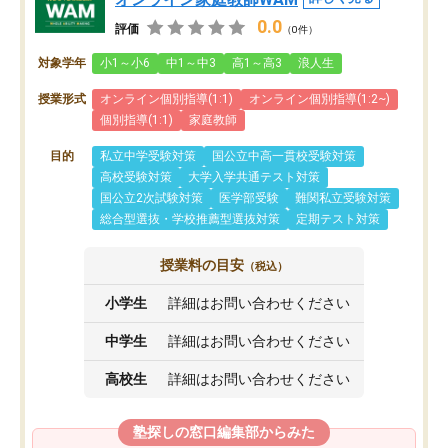
0.0
評価
（0件）
対象学年
小1～小6
中1～中3
高1～高3
浪人生
授業形式
オンライン個別指導(1:1)
オンライン個別指導(1:2~)
個別指導(1:1)
家庭教師
目的
私立中学受験対策
国公立中高一貫校受験対策
高校受験対策
大学入学共通テスト対策
国公立2次試験対策
医学部受験
難関私立受験対策
総合型選抜・学校推薦型選抜対策
定期テスト対策
授業料の目安
（税込）
小学生
詳細はお問い合わせください
中学生
詳細はお問い合わせください
高校生
詳細はお問い合わせください
塾探しの窓口編集部からみた