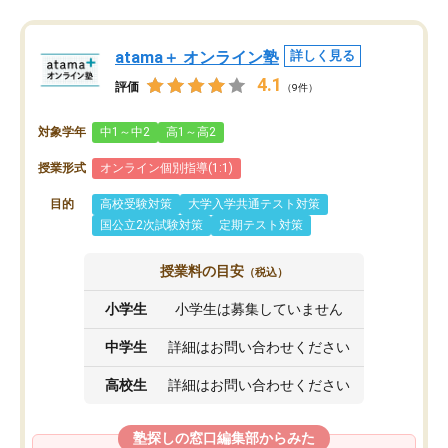
atama＋ オンライン塾
詳しく見る
4.1
評価
（9件）
対象学年
中1～中2
高1～高2
授業形式
オンライン個別指導(1:1)
目的
高校受験対策
大学入学共通テスト対策
国公立2次試験対策
定期テスト対策
授業料の目安
（税込）
小学生
小学生は募集していません
中学生
詳細はお問い合わせください
高校生
詳細はお問い合わせください
塾探しの窓口編集部からみた