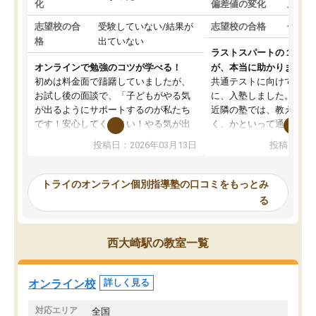
化
偏差値の変化
上がっ
志望校の合
受験していない/結果が
志望校の合格
合格し
格
出ていない
ラストスパートの１か月
オンラインで勉強のコツが学べる！
が、本当に助かりました
初めは料金面で躊躇していましたが、
共通テストに向けての追
お試し後の面談で、「子どもがやる気
に、入塾しました。田舎
が出るようにサポートするのが私たち
近隣の塾では、教えても
です！安心してください！やる気が出
く、かといって通うには
ないのは私たち講師の責任です」と言
が、トライならオンライ
投稿日：2026年03月13日
投稿日：20
ってくださり、確かに！と考えて、思
可能なので本当に助かり
い切って入塾しました。英語が苦手だ
テストの内容重視でした
ったんですが、学生の先生から学ぶこ
らないところをピンポイ
トライのオンライン個別指導塾の口コミをもっとみ
とで、勉強のコツみたいなものをつか
頂いて、とてもわかりや
る
み、徐々に成績が上がったらいいなと
していました。一生を左
思っていました。何が今足りないのか
スト、多少お金がかかっ
を的確に指導いただき、子どももびっ
思い切って入塾してよか
西大崎駅の教室一覧
くりするほど楽しんでやる気を持って
塾を受けています。狙い通り、少しず
つ成績も上がり、苦手意識も無くなっ
オンライン校
詳しく見る
てきたので、さらに苦手な数学も追加
でお願いしました。来年の高校受験に
対応エリア
全国