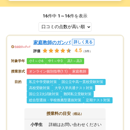
16
件中
1～16
件を表示
家庭教師のガンバ
詳しく見る
4.5
評価
（3件）
対象学年
小1～小6
中1～中3
高1～高3
授業形式
オンライン個別指導(1:1)
家庭教師
目的
私立中学受験対策
国公立中高一貫校受験対策
高校受験対策
大学入学共通テスト対策
国公立2次試験対策
難関私立受験対策
総合型選抜・学校推薦型選抜対策
定期テスト対策
授業料の目安
（税込）
小学生
詳細はお問い合わせください