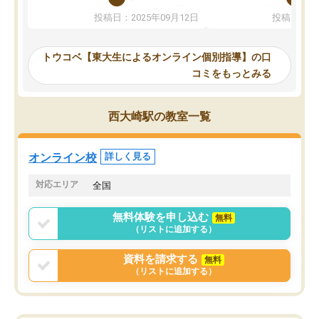
か、オプションは付帯するかなど選ぶ
教科でも)。受講科目や
投稿日：2025年09月12日
投稿日：20
事が出来ました。
めれるので、個人に合っ
講師とのマッチング後講師との初回ミ
ると思います。カリキュ
ーティングを行い、その講師で良いか
いなのがあり(有料)、受
トウコベ【東大生によるオンライン個別指導】の口
他の講師を希望するか子供との相性も
ことをどんなスケジュー
コミをもっとみる
見てから講師を決定する事ができま
くか相談したのですが、
す。
ち期待したものではなく
うちの子は、初回面談の講師の方で決
内容でした。それでも明
西大崎駅の教室一覧
定しました。
やる気も出ましたし、苦
くなってきたようなので
オンラインツールを使用した単語帳の
お願いして良かったと思
オンライン校
詳しく見る
共有があり宿題もそちらで出される形
も合わなければチェンジ
でした。
娘は3科目ともずっと同
対応エリア
全国
2ヶ月で担当講師の方がお辞めになると
言う事で講師変更の申し出があり、あ
無料体験を申し込む
無料
まりに短期での変更だった為、塾に通
（リストに追加する）
う事にして退会しました。遅れも取り
戻せ、授業内容や講師の方は良かった
資料を請求する
無料
と思います。
（リストに追加する）