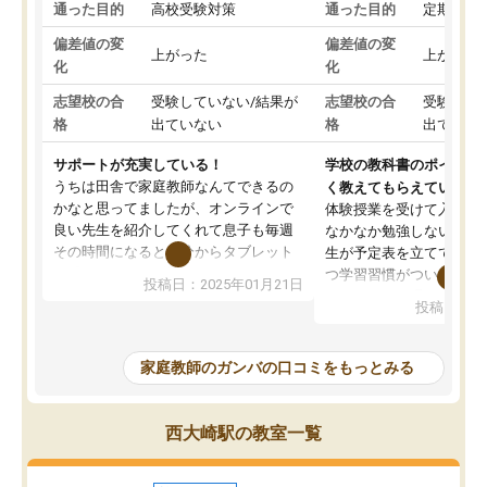
通った目的
高校受験対策
通った目的
定期テス
偏差値の変
偏差値の変
上がった
上がった
化
化
志望校の合
受験していない/結果が
志望校の合
受験して
格
出ていない
格
出ていな
サポートが充実している！
学校の教科書のポイント
うちは田舎で家庭教師なんてできるの
く教えてもらえている
かなと思ってましたが、オンラインで
体験授業を受けて入塾し
良い先生を紹介してくれて息子も毎週
なかなか勉強しない息子
その時間になると自分からタブレット
生が予定表を立ててくれ
を開いてzoomを繋げるようになりまし
つ学習習慣がついてきま
投稿日：2025年01月21日
た！5科目なんでもOKなのもとても気
オンラインで週に一度の
投稿日：20
に入っています
指導が無い日も予定表に
成績もだいぶ下の方でしたが、通い始
したり、LINEでわから
めて1年ほどだった今では平均点以上の
問できるのでとても助か
家庭教師のガンバの口コミをもっとみる
科目が増えてきました！あと1年受験ま
であるので無料の週末教室を使用しな
がら頑張って欲しいと思います！
西大崎駅の教室一覧