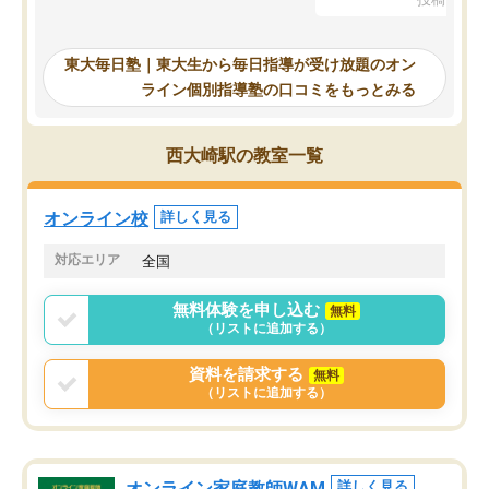
を踏まえ、浪人が決まった際に勉強計
画を考えてもらえる塾を探した結果、
東大毎日塾にたどり着きました。学習
東大毎日塾｜東大生から毎日指導が受け放題のオン
の長期計画や日々の勉強のやり方につ
ライン個別指導塾の口コミをもっとみる
いて客観的なアドバイスをいただけた
ので、自信をもって受験勉強を進める
ことができました。自分のように勉強
西大崎駅の教室一覧
のやり方や進捗管理で苦労している方
には特におすすめしたい塾です。
オンライン校
詳しく見る
対応エリア
全国
無料体験を申し込む
無料
（リストに追加する）
資料を請求する
無料
（リストに追加する）
オンライン家庭教師WAM
詳しく見る