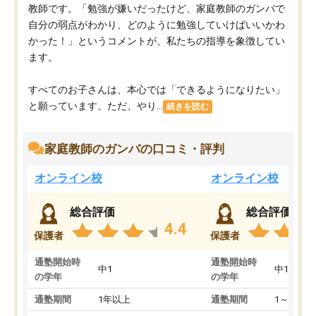
教師です。「勉強が嫌いだったけど、家庭教師のガンバで
自分の弱点がわかり、どのように勉強していけばいいかわ
かった！」というコメントが、私たちの指導を象徴してい
ます。
すべてのお子さんは、本心では「できるようになりたい」
と願っています。ただ、やり...
続きを読む
家庭教師のガンバの口コミ・評判
オンライン校
オンライン校
総合評価
総合評価
4.4
保護者
保護者
通塾開始時
通塾開始時
中1
中1
の学年
の学年
通塾期間
1年以上
通塾期間
1～3ヵ月