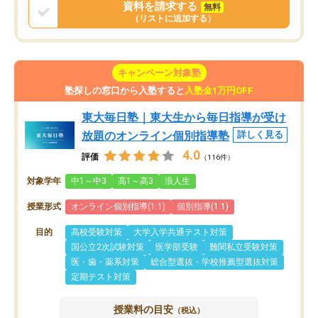
資料を請求する
無料
（リストに追加する）
キャンペーン対象塾
塾探しの窓口から入塾すると
入塾金1万円OFF
東大毎日塾｜東大生から毎日指導が受け
放題のオンライン個別指導塾
詳しく見る
4.0
評価
（116件）
対象学年
中1～中3
高1～高3
浪人生
授業形式
オンライン個別指導(1:1)
個別指導(1:1)
目的
高校受験対策
大学入学共通テスト対策
国公立2次試験対策
医学部受験
難関私立受験対策
医・歯・薬系対策
総合型選抜・学校推薦型選抜対策
定期テスト対策
授業料の目安
（税込）