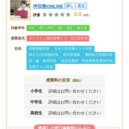
坪田塾ONLINE
詳しく見る
0.0
評価
（0件）
対象学年
小6
中1～中3
高1～高3
浪人生
授業形式
オンライン個別指導(1:1)
自立型学習
目的
高校受験対策
大学入学共通テスト対策
国公立2次試験対策
医学部受験
難関私立受験対策
医・歯・薬系対策
総合型選抜・学校推薦型選抜対策
定期テスト対策
授業料の目安
（税込）
小学生
詳細はお問い合わせください
中学生
詳細はお問い合わせください
高校生
詳細はお問い合わせください
塾探しの窓口編集部からみた